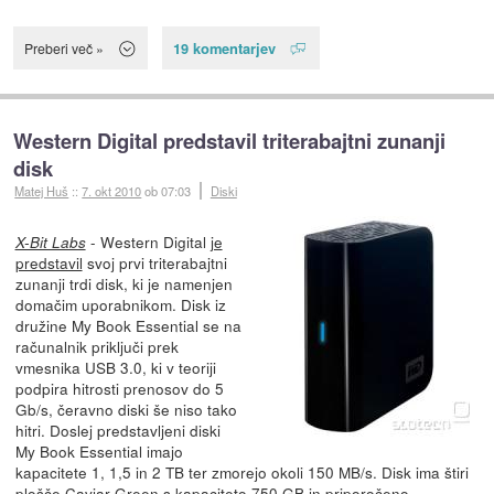
19 komentarjev
Preberi več »
Western Digital predstavil triterabajtni zunanji
disk
Matej Huš
::
7. okt 2010
ob 07:03
Diski
- Western Digital
je
X-Bit Labs
predstavil
svoj prvi triterabajtni
zunanji trdi disk, ki je namenjen
domačim uporabnikom. Disk iz
družine My Book Essential se na
računalnik priključi prek
vmesnika USB 3.0, ki v teoriji
podpira hitrosti prenosov do 5
Gb/s, čeravno diski še niso tako
hitri. Doslej predstavljeni diski
My Book Essential imajo
kapacitete 1, 1,5 in 2 TB ter zmorejo okoli 150 MB/s. Disk ima štiri
plošče Caviar Green s kapaciteto 750 GB in priporočeno