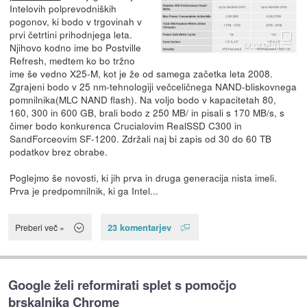
Intelovih polprevodniških
pogonov, ki bodo v trgovinah v
prvi četrtini prihodnjega leta.
Njihovo kodno ime bo Postville
Refresh, medtem ko bo tržno
ime še vedno X25-M, kot je že od samega začetka leta 2008.
Zgrajeni bodo v 25 nm-tehnologiji večceličnega NAND-bliskovnega
pomnilnika(MLC NAND flash). Na voljo bodo v kapacitetah 80,
160, 300 in 600 GB, brali bodo z 250 MB/ in pisali s 170 MB/s, s
čimer bodo konkurenca Crucialovim RealSSD C300 in
SandForceovim SF-1200. Zdržali naj bi zapis od 30 do 60 TB
podatkov brez obrabe.
Poglejmo še novosti, ki jih prva in druga generacija nista imeli.
Prva je predpomnilnik, ki ga Intel...
23 komentarjev
Preberi več »
Google želi reformirati splet s pomočjo
brskalnika Chrome