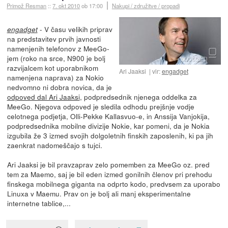
Primož Resman
::
7. okt 2010
ob 17:00
Nakupi / združitve / propadi
- V času velikih priprav
engadget
na predstavitev prvih javnosti
namenjenih telefonov z MeeGo-
jem (roko na srce, N900 je bolj
razvijalcem kot uporabnikom
Ari Jaaksi
vir:
engadget
namenjena naprava) za Nokio
nedvomno ni dobra novica, da je
odpoved dal Ari Jaaksi
, podpredsednik njenega oddelka za
MeeGo. Njegova odpoved je sledila odhodu prejšnje vodje
celotnega podjetja, Olli-Pekke Kallasvuo-e, in Anssija Vanjokija,
podpredsednika mobilne divizije Nokie, kar pomeni, da je Nokia
izgubila že 3 izmed svojih dolgoletnih finskih zaposlenih, ki pa jih
zaenkrat nadomeščajo s tujci.
Ari Jaaksi je bil pravzaprav zelo pomemben za MeeGo oz. pred
tem za Maemo, saj je bil eden izmed gonilnih členov pri prehodu
finskega mobilnega giganta na odprto kodo, predvsem za uporabo
Linuxa v Maemu. Prav on je bolj ali manj eksperimentalne
internetne tablice,...