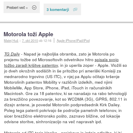
Preberi več »
3 komentarji
Motorola toži Apple
Matej Huš
::
7. okt 2010
ob 12:16
Apple iPhone/iPad/iPod
- Napad je najboljša obramba, zato je Motorola po
TG Daily
prejemu tožbe od Microsoftovih odvetnikov hitro
spisala svojo
tožbo zaradi kršitve patentov
, in jo uperila zoper - Apple. Vložili so
jo dveh okrožnih sodiščih in še pritožbo pri ameriški Komisiji za
mednarodno trgovino (US ITC), v njej pa Applu očitajo kršenje
Motorolinih patentov Mobility v različnih izdelkih, med njimi
MobileMe, App Store, iPhone, iPad, iTouch in računalnikih
Macintosh. Gre za 18 patentov, ki se nanašajo na rabo tehnologiji
za brezžično povezovanje, kot so WCDMA (3G), GPRS, 802.11 in
dizajn antene, je povedal Motorolin podpredsednik Kirk Dailey.
Poleg tega patenti pokrivajo še področje pametnih telefonov, in
sicer brezžično elektronsko pošto, zaznavo bližine, od lokacije
odvisne storitve, sinhronizacijo na več napravah ipd.
Motorola od ITC terja klasiko - preiskavo in izdajo odločbe, ki bi