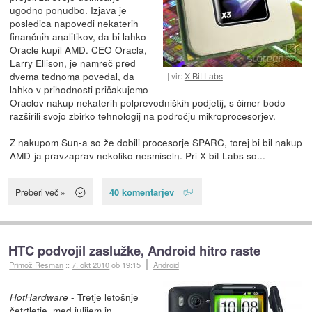
ugodno ponudbo. Izjava je
posledica napovedi nekaterih
finančnih analitikov, da bi lahko
Oracle kupil AMD. CEO Oracla,
Larry Ellison, je namreč
pred
dvema tednoma povedal
, da
vir:
X-Bit Labs
lahko v prihodnosti pričakujemo
Oraclov nakup nekaterih polprevodniških podjetij, s čimer bodo
razširili svojo zbirko tehnologij na področju mikroprocesorjev.
Z nakupom Sun-a so že dobili procesorje SPARC, torej bi bil nakup
AMD-ja pravzaprav nekoliko nesmiseln. Pri X-bit Labs so...
40 komentarjev
Preberi več »
HTC podvojil zaslužke, Android hitro raste
Primož Resman
::
7. okt 2010
ob 19:15
Android
- Tretje letošnje
HotHardware
četrtletje, med julijem in