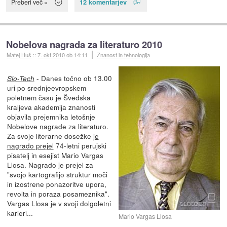
12 komentarjev
Preberi več »
Nobelova nagrada za literaturo 2010
Matej Huš
::
7. okt 2010
ob 14:11
Znanost in tehnologija
- Danes točno ob 13.00
Slo-Tech
uri po srednjeevropskem
poletnem času je Švedska
kraljeva akademija znanosti
objavila prejemnika letošnje
Nobelove nagrade za literaturo.
Za svoje literarne dosežke
je
nagrado prejel
74-letni perujski
pisatelj in esejist Mario Vargas
Llosa. Nagrado je prejel za
"svojo kartografijo struktur moči
in izostrene ponazoritve upora,
revolta in poraza posameznika".
Vargas Llosa je v svoji dolgoletni
karieri...
Mario Vargas Llosa