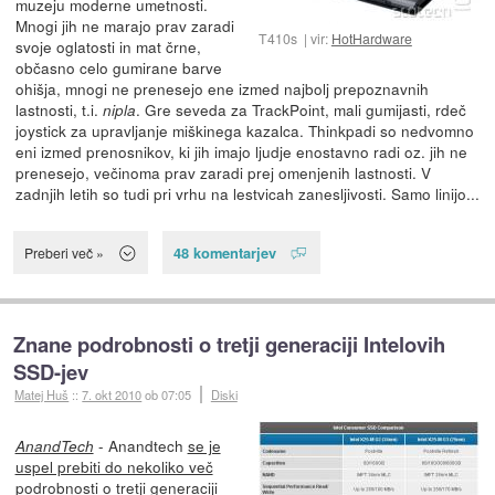
muzeju moderne umetnosti.
Mnogi jih ne marajo prav zaradi
T410s
vir:
HotHardware
svoje oglatosti in mat črne,
občasno celo gumirane barve
ohišja, mnogi ne prenesejo ene izmed najbolj prepoznavnih
lastnosti, t.i.
. Gre seveda za TrackPoint, mali gumijasti, rdeč
nipla
joystick za upravljanje miškinega kazalca. Thinkpadi so nedvomno
eni izmed prenosnikov, ki jih imajo ljudje enostavno radi oz. jih ne
prenesejo, večinoma prav zaradi prej omenjenih lastnosti. V
zadnjih letih so tudi pri vrhu na lestvicah zanesljivosti. Samo linijo...
48 komentarjev
Preberi več »
Znane podrobnosti o tretji generaciji Intelovih
SSD-jev
Matej Huš
::
7. okt 2010
ob 07:05
Diski
- Anandtech
se je
AnandTech
uspel prebiti do nekoliko več
podrobnosti
o tretji generaciji