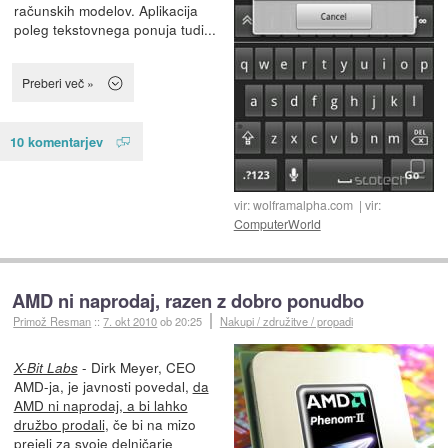
računskih modelov. Aplikacija
poleg tekstovnega ponuja tudi...
Preberi več »
10 komentarjev
vir: wolframalpha.com
vir:
ComputerWorld
AMD ni naprodaj, razen z dobro ponudbo
Primož Resman
::
7. okt 2010
ob 20:25
Nakupi / združitve / propadi
- Dirk Meyer, CEO
X-Bit Labs
AMD-ja, je javnosti povedal,
da
AMD ni naprodaj, a bi lahko
družbo prodali
, če bi na mizo
prejeli za svoje delničarje