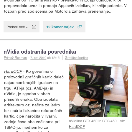
prepovedala uvoz in prodajo Applovih izdelkov, ki kršijo patente. V
tožbah pred sodiščema pa Motorola zahteva prenehanje...
12 komentarjev
Preberi več »
nVidia odstranila posrednika
Primož Resman
::
7. okt 2010
ob 12:15
Grafične kartice
- Ko govorimo o
HardOCP
proizvodnji grafičnih kartic daleč
najpomembnejših igralcev na
trgu, ATI-ja (oz. AMD-ja) in
nVidie, je zgodba v obeh
primerih enaka. Oba izdelata
arhitekturo oz. načrte za jedro
ter načrte tiskanine referenčnih
kartic, čipe naročita v livarni,
nVidiina GTX 460 in GTS 450
vir:
zadnje čase oba večinoma pri
HardOCP
TSMC-ju, medtem ko za