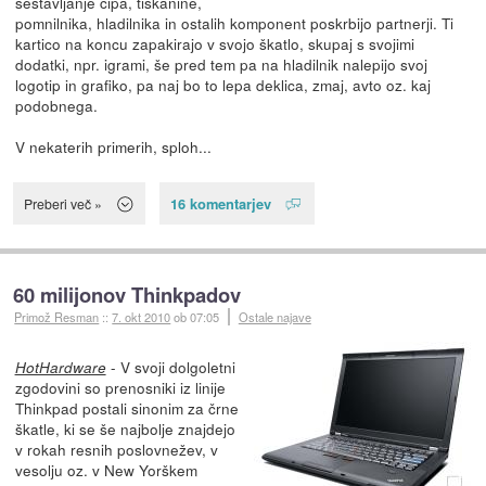
sestavljanje čipa, tiskanine,
pomnilnika, hladilnika in ostalih komponent poskrbijo partnerji. Ti
kartico na koncu zapakirajo v svojo škatlo, skupaj s svojimi
dodatki, npr. igrami, še pred tem pa na hladilnik nalepijo svoj
logotip in grafiko, pa naj bo to lepa deklica, zmaj, avto oz. kaj
podobnega.
V nekaterih primerih, sploh...
16 komentarjev
Preberi več »
60 milijonov Thinkpadov
Primož Resman
::
7. okt 2010
ob 07:05
Ostale najave
- V svoji dolgoletni
HotHardware
zgodovini so prenosniki iz linije
Thinkpad postali sinonim za črne
škatle, ki se še najbolje znajdejo
v rokah resnih poslovnežev, v
vesolju oz. v New Yorškem