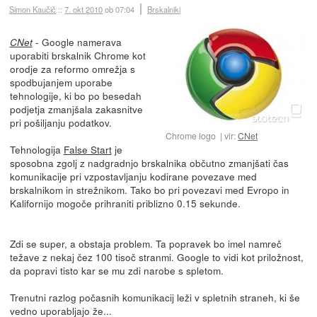
Simon Kaučič
::
7. okt 2010
ob 07:04
Brskalniki
- Google namerava
CNet
uporabiti brskalnik Chrome kot
orodje za reformo omrežja s
spodbujanjem uporabe
tehnologije, ki bo po besedah
podjetja zmanjšala zakasnitve
pri pošiljanju podatkov.
Chrome logo
vir:
CNet
Tehnologija
False Start
je
sposobna zgolj z nadgradnjo brskalnika občutno zmanjšati čas
komunikacije pri vzpostavljanju kodirane povezave med
brskalnikom in strežnikom. Tako bo pri povezavi med Evropo in
Kalifornijo mogoče prihraniti priblizno 0.15 sekunde.
Zdi se super, a obstaja problem. Ta popravek bo imel namreč
težave z nekaj čez 100 tisoč stranmi. Google to vidi kot priložnost,
da popravi tisto kar se mu zdi narobe s spletom.
Trenutni razlog počasnih komunikacij leži v spletnih straneh, ki še
vedno uporabljajo že...