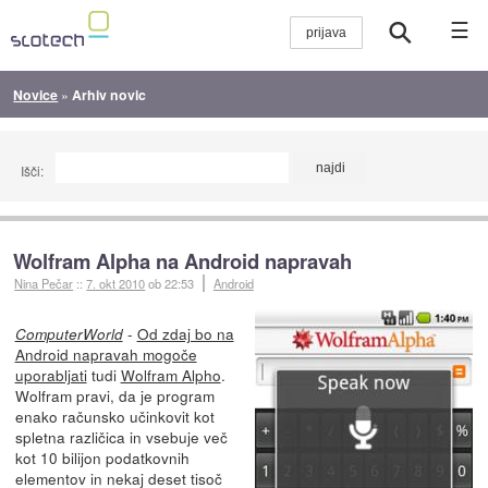
☰
Novice
»
Arhiv novic
Išči:
Wolfram Alpha na Android napravah
Nina Pečar
::
7. okt 2010
ob 22:53
Android
-
Od zdaj bo na
ComputerWorld
Android napravah mogoče
uporabljati
tudi
Wolfram Alpho
.
Wolfram pravi, da je program
enako računsko učinkovit kot
spletna različica in vsebuje več
kot 10 bilijon podatkovnih
elementov in nekaj deset tisoč