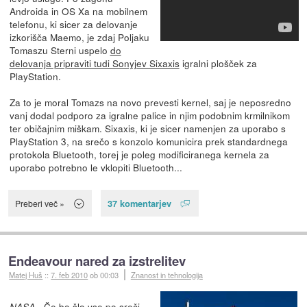
Androida in OS Xa na mobilnem
telefonu, ki sicer za delovanje
izkorišča Maemo, je zdaj Poljaku
Tomaszu Sterni uspelo
do
delovanja pripraviti tudi Sonyjev Sixaxis
igralni plošček za
PlayStation.
Za to je moral Tomazs na novo prevesti kernel, saj je neposredno
vanj dodal podporo za igralne palice in njim podobnim krmilnikom
ter običajnim miškam. Sixaxis, ki je sicer namenjen za uporabo s
PlayStation 3, na srečo s konzolo komunicira prek standardnega
protokola Bluetooth, torej je poleg modificiranega kernela za
uporabo potrebno le vklopiti Bluetooth...
37 komentarjev
Preberi več »
Endeavour nared za izstrelitev
Matej Huš
::
7. feb 2010
ob 00:03
Znanost in tehnologija
- Če bo šlo vse po sreči,
NASA