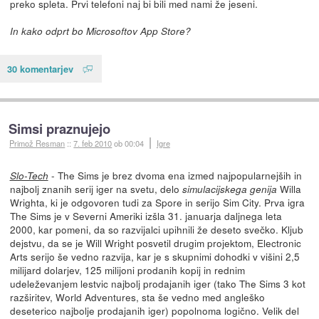
preko spleta. Prvi telefoni naj bi bili med nami že jeseni.
In kako odprt bo Microsoftov App Store?
30 komentarjev
Simsi praznujejo
Primož Resman
::
7. feb 2010
ob 00:04
Igre
- The Sims je brez dvoma ena izmed najpopularnejših in
Slo-Tech
najbolj znanih serij iger na svetu, delo
Willa
simulacijskega genija
Wrighta, ki je odgovoren tudi za Spore in serijo Sim City. Prva igra
The Sims je v Severni Ameriki izšla 31. januarja daljnega leta
2000, kar pomeni, da so razvijalci upihnili že deseto svečko. Kljub
dejstvu, da se je Will Wright posvetil drugim projektom, Electronic
Arts serijo še vedno razvija, kar je s skupnimi dohodki v višini 2,5
milijard dolarjev, 125 milijoni prodanih kopij in rednim
udeleževanjem lestvic najbolj prodajanih iger (tako The Sims 3 kot
razširitev, World Adventures, sta še vedno med angleško
deseterico najbolje prodajanih iger) popolnoma logično.
Velik del