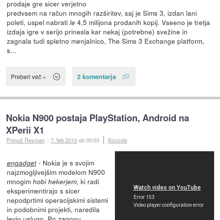
prodaje gre sicer verjetno
predvsem na račun mnogih razširitev, saj je Sims 3, izdan lani
poleti, uspel nabrati
4,5 milijona prodanih kopij. Vseeno je tretja
le
izdaja igre v serijo prinesla kar nekaj (potrebne) svežine in
zagnala tudi spletno menjalnico, The Sims 3 Exchange platform,
s...
2 komentarja
Preberi več »
Nokia N900 postaja PlayStation, Android na
XPerii X1
Primož Resman
::
7. feb 2010
ob 00:03
Konzole
- Nokia je s svojim
engadget
najzmogljivejšim modelom N900
mnogim
, ki radi
hobi hekerjem
eksperimentirajo s sicer
nepodprtimi operacijskimi sistemi
in podobnimi projekti, naredila
levjo uslugo. Po zagonu