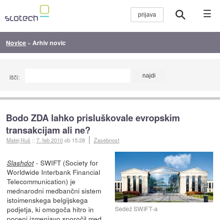
☰
Novice
»
Arhiv novic
Išči:
Bodo ZDA lahko prisluškovale evropskim
transakcijam ali ne?
Matej Huš
::
7. feb 2010
ob 15:28
Zasebnost
- SWIFT (Society for
Slashdot
Worldwide Interbank Financial
Telecommunication) je
mednarodni medbančni sistem
istoimenskega belgijskega
Sedež SWIFT-a
podjetja, ki omogoča hitro in
poceni izmenjavo sporočil med