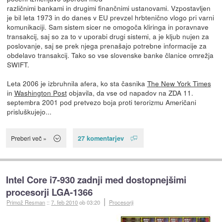
različnimi bankami in drugimi finančnimi ustanovami. Vzpostavljen
je bil leta 1973 in do danes v EU prevzel hrbtenično vlogo pri varni
komunikaciji. Sam sistem sicer ne omogoča kliringa in poravnave
transakcij, saj so za to v uporabi drugi sistemi, a je kljub nujen za
poslovanje, saj se prek njega prenašajo potrebne informacije za
obdelavo transakcij. Tako so vse slovenske banke članice omrežja
SWIFT.
Leta 2006 je izbruhnila afera, ko sta časnika
The New York Times
in
Washington Post
objavila, da vse od napadov na ZDA 11.
septembra 2001 pod pretvezo boja proti terorizmu Američani
prisluškujejo...
27 komentarjev
Preberi več »
Intel Core i7-930 zadnji med dostopnejšimi
procesorji LGA-1366
Primož Resman
::
7. feb 2010
ob 03:20
Procesorji