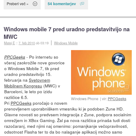
54 komentarjev
Preberi več »
Windows mobile 7 pred uradno predstavitvijo na
MWC
Matej E
::
7. feb 2010
ob 03:19
Windows Mobile
- Po internetu so
PPCGeeks
včeraj zaokrožile nove govorice
o Windows Mobile 7, tik pred
uradno predstavitvijo 15.
februarja na
Svetovnem
Mobilnem Kongresu
(MWC) v
Barceloni, le leto po izidu
različice 6.5.
Windows Phone
vir:
PPCGeeks
Pri
PPCGeeks
poročajo o novem
prenovljenem uporabniškem vmesniku ki je podoben Zune HD.
Glavne novosti so predvsem integracija z Zune, podpora socialnim
omrežjem in XBox Gaming. Žal pa nova različica prinaša tudi dosti
razočaranj, med njimi naj omenimo: pomanjkanje večopravilnosti,
odsotnost Flasha ter to da bo nalaganje aplikacij možno samo