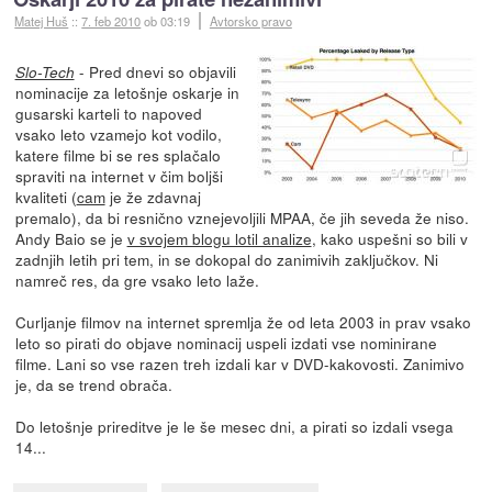
Matej Huš
::
7. feb 2010
ob 03:19
Avtorsko pravo
- Pred dnevi so objavili
Slo-Tech
nominacije za letošnje oskarje in
gusarski karteli to napoved
vsako leto vzamejo kot vodilo,
katere filme bi se res splačalo
spraviti na internet v čim boljši
kvaliteti (
cam
je že zdavnaj
premalo), da bi resnično vznejevoljili MPAA, če jih seveda že niso.
Andy Baio se je
v svojem blogu lotil analize
, kako uspešni so bili v
zadnjih letih pri tem, in se dokopal do zanimivih zaključkov. Ni
namreč res, da gre vsako leto laže.
Curljanje filmov na internet spremlja že od leta 2003 in prav vsako
leto so pirati do objave nominacij uspeli izdati vse nominirane
filme. Lani so vse razen treh izdali kar v DVD-kakovosti. Zanimivo
je, da se trend obrača.
Do letošnje prireditve je le še mesec dni, a pirati so izdali vsega
14...