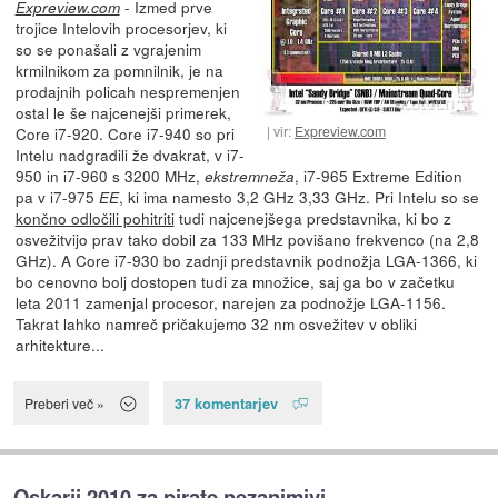
- Izmed prve
Expreview.com
trojice Intelovih procesorjev, ki
so se ponašali z vgrajenim
krmilnikom za pomnilnik, je na
prodajnih policah nespremenjen
ostal le še najcenejši primerek,
vir:
Expreview.com
Core i7-920. Core i7-940 so pri
Intelu nadgradili že dvakrat, v i7-
950 in i7-960 s 3200 MHz,
, i7-965 Extreme Edition
ekstremneža
pa v i7-975
, ki ima namesto 3,2 GHz 3,33 GHz. Pri Intelu so se
EE
končno odločili pohitriti
tudi najcenejšega predstavnika, ki bo z
osvežitvijo prav tako dobil za 133 MHz povišano frekvenco (na 2,8
GHz). A Core i7-930 bo zadnji predstavnik podnožja LGA-1366, ki
bo cenovno bolj dostopen tudi za množice, saj ga bo v začetku
leta 2011 zamenjal procesor, narejen za podnožje LGA-1156.
Takrat lahko namreč pričakujemo 32 nm osvežitev v obliki
arhitekture...
37 komentarjev
Preberi več »
Oskarji 2010 za pirate nezanimivi