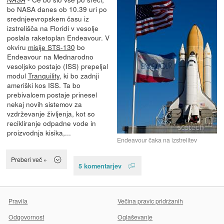
bo NASA danes ob 10.39 uri po
srednjeevropskem času iz
izstrelišča na Floridi v vesolje
poslala raketoplan Endeavour. V
okviru
misije STS-130
bo
Endeavour na Mednarodno
vesoljsko postajo (ISS) prepeljal
modul
Tranquility
, ki bo zadnji
ameriški kos ISS. Ta bo
prebivalcem postaje prinesel
nekaj novih sistemov za
vzdrževanje življenja, kot so
recikliranje odpadne vode in
proizvodnja kisika,...
Endeavour čaka na izstrelitev
Preberi več »
5 komentarjev
Pravila
Večina pravic pridržanih
Odgovornost
Oglaševanje