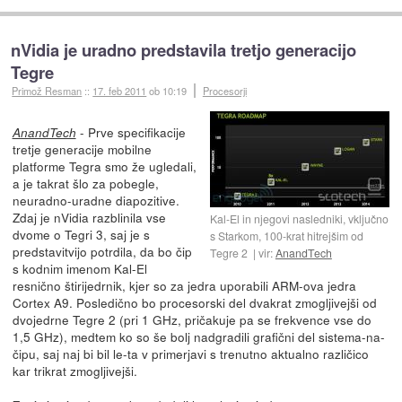
nVidia je uradno predstavila tretjo generacijo
Tegre
Primož Resman
::
17. feb 2011
ob 10:19
Procesorji
- Prve specifikacije
AnandTech
tretje generacije mobilne
platforme Tegra smo že ugledali,
a je takrat šlo za pobegle,
neuradno-uradne diapozitive.
Zdaj je nVidia razblinila vse
Kal-El in njegovi nasledniki, vključno
dvome o Tegri 3, saj je s
s Starkom, 100-krat hitrejšim od
predstavitvijo potrdila, da bo čip
Tegre 2
vir:
AnandTech
s kodnim imenom Kal-El
resnično štirijedrnik, kjer so za jedra uporabili ARM-ova jedra
Cortex A9. Posledično bo procesorski del dvakrat zmogljivejši od
dvojedrne Tegre 2 (pri 1 GHz, pričakuje pa se frekvence vse do
1,5 GHz), medtem ko so še bolj nadgradili grafični del sistema-na-
čipu, saj naj bi bil le-ta v primerjavi s trenutno aktualno različico
kar trikrat zmogljivejši.