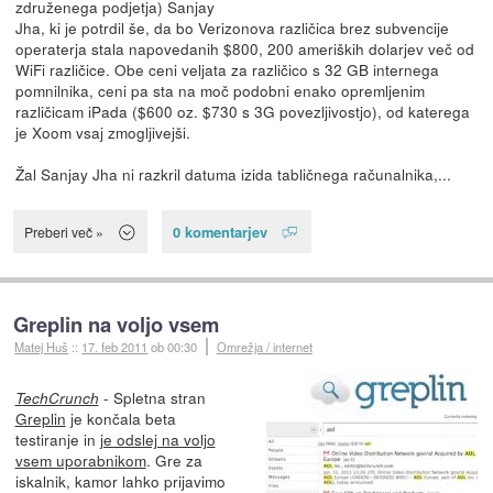
združenega podjetja) Sanjay
Jha, ki je potrdil še, da bo Verizonova različica brez subvencije
operaterja stala napovedanih $800, 200 ameriških dolarjev več od
WiFi različice. Obe ceni veljata za različico s 32 GB internega
pomnilnika, ceni pa sta na moč podobni enako opremljenim
različicam iPada ($600 oz. $730 s 3G povezljivostjo), od katerega
je Xoom vsaj zmogljivejši.
Žal Sanjay Jha ni razkril datuma izida tabličnega računalnika,...
0 komentarjev
Preberi več »
Greplin na voljo vsem
Matej Huš
::
17. feb 2011
ob 00:30
Omrežja / internet
- Spletna stran
TechCrunch
Greplin
je končala beta
testiranje in
je odslej na voljo
vsem uporabnikom
. Gre za
iskalnik, kamor lahko prijavimo