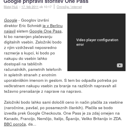
Google pripravil storitev One Pass
Matej Huš
::
17. feb 2011
ob 10:17
Omrežja / internet
- Googlov izvršni
Google
direktor Eric Schmidt
je v Berlinu
najavil
sistem
Google One Pass
,
ki bo namenjen plačevanju
digitalnih vsebin. Založniki bodo
z njim vzdrževali neposredno
razmerje s kupci, ki bodo po
nakupu do vsebin lahko
dostopali na tabličnih
računalnikih, pametnih telefonih
in spletnih straneh z enotnim
uporabniškim imenom in geslom. S tem bo odpadla potreba po
večkratnem nakupu vsebin za branje na različnih napravah ali
težavno prenašanje z naprave na napravo.
Založniki bodo lahko sami določili ceno in način plačila za vsebine
(naročnine, pavšal, po posameznih člankih). Plačila se bodo
izvedla prek Google Checkouta. One Pass je za zdaj omejen na
Kanado, Francijo, Nemčijo, Italijo, Španijo, Veliko Britanijo in ZDA.
BBC poroča
, da...