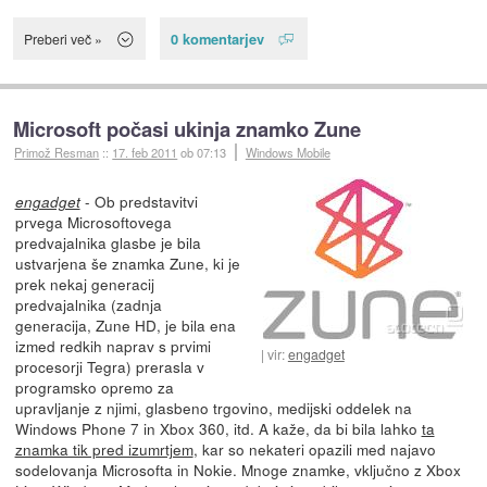
0 komentarjev
Preberi več »
Microsoft počasi ukinja znamko Zune
Primož Resman
::
17. feb 2011
ob 07:13
Windows Mobile
- Ob predstavitvi
engadget
prvega Microsoftovega
predvajalnika glasbe je bila
ustvarjena še znamka Zune, ki je
prek nekaj generacij
predvajalnika (zadnja
generacija, Zune HD, je bila ena
izmed redkih naprav s prvimi
vir:
engadget
procesorji Tegra) prerasla v
programsko opremo za
upravljanje z njimi, glasbeno trgovino, medijski oddelek na
Windows Phone 7 in Xbox 360, itd. A kaže, da bi bila lahko
ta
znamka tik pred izumrtjem
, kar so nekateri opazili med najavo
sodelovanja Microsofta in Nokie. Mnoge znamke, vključno z Xbox