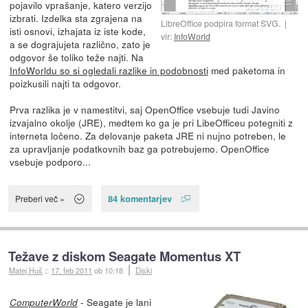
pojavilo vprašanje, katero verzijo
izbrati. Izdelka sta zgrajena na
LibreOffice podpira format SVG.
isti osnovi, izhajata iz iste kode,
vir:
InfoWorld
a se dograjujeta različno, zato je
odgovor še toliko teže najti. Na
InfoWorldu so si ogledali razlike in podobnosti
med paketoma in
poizkusili najti ta odgovor.
Prva razlika je v namestitvi, saj OpenOffice vsebuje tudi Javino
izvajalno okolje (JRE), medtem ko ga je pri LibeOfficeu potegniti z
interneta ločeno. Za delovanje paketa JRE ni nujno potreben, le
za upravljanje podatkovnih baz ga potrebujemo. OpenOffice
vsebuje podporo...
84 komentarjev
Preberi več »
Težave z diskom Seagate Momentus XT
Matej Huš
::
17. feb 2011
ob 10:18
Diski
- Seagate je lani
ComputerWorld