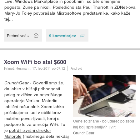
Live, Windows Marketplace in podobnimi, so bile omenjene
pogosto, Zune pa nikoli. Posledično sta Paul Thurrott in ZDNet-ova
Mary-Jo Foley povprašala Microsoftove predstavnike, kako kaže
tej...
9 komentarjev
Preberi več »
Xoom WiFi bo stal $600
Primož Resman
::
17. feb 2011
ob 07:12
Android
- Govorili smo že,
CrunchGear
da lahko v bližnji prihodnosti
poleg različice za ameriškega
operaterja Verizon Motorlin
tablični računalnik Xoom lahko
pričakujemo tudi v obliki brez
mobilne povezljivosti, torej s
Cene so znane - bo udarec po žepu
podporo le za omrežja WiFi. To
kaj bolj sprejemljiv?
vir:
je
potrdil izvršni direktor
CrunchGear
Motorole
(mobilnega dela nekdaj