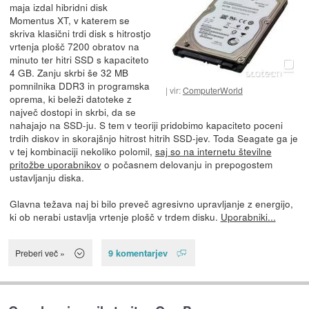
maja izdal hibridni disk
Momentus XT, v katerem se
skriva klasični trdi disk s hitrostjo
vrtenja plošč 7200 obratov na
minuto ter hitri SSD s kapaciteto
4 GB. Zanju skrbi še 32 MB
pomnilnika DDR3 in programska
vir:
ComputerWorld
oprema, ki beleži datoteke z
največ dostopi in skrbi, da se
nahajajo na SSD-ju. S tem v teoriji pridobimo kapaciteto poceni
trdih diskov in skorajšnjo hitrost hitrih SSD-jev. Toda Seagate ga je
v tej kombinaciji nekoliko polomil,
saj so na internetu številne
pritožbe uporabnikov
o počasnem delovanju in prepogostem
ustavljanju diska.
Glavna težava naj bi bilo preveč agresivno upravljanje z energijo,
ki ob nerabi ustavlja vrtenje plošč v trdem disku.
Uporabniki...
9 komentarjev
Preberi več »