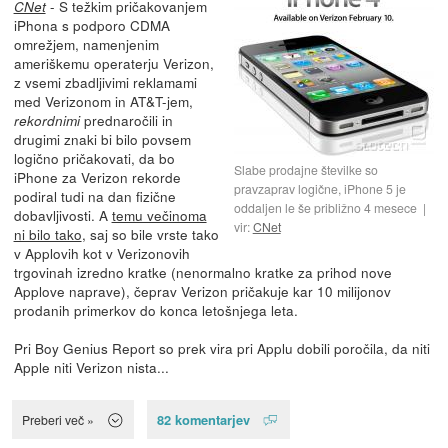
- S težkim pričakovanjem
CNet
iPhona s podporo CDMA
omrežjem, namenjenim
ameriškemu operaterju Verizon,
z vsemi zbadljivimi reklamami
med Verizonom in AT&T-jem,
prednaročili in
rekordnimi
drugimi znaki bi bilo povsem
logično pričakovati, da bo
Slabe prodajne številke so
iPhone za Verizon rekorde
pravzaprav logične, iPhone 5 je
podiral tudi na dan fizične
oddaljen le še približno 4 mesece
dobavljivosti. A
temu večinoma
vir:
CNet
ni bilo tako
, saj so bile vrste tako
v Applovih kot v Verizonovih
trgovinah izredno kratke (nenormalno kratke za prihod nove
Applove naprave), čeprav Verizon pričakuje kar 10 milijonov
prodanih primerkov do konca letošnjega leta.
Pri Boy Genius Report so prek vira pri Applu dobili poročila, da niti
Apple niti Verizon nista...
82 komentarjev
Preberi več »