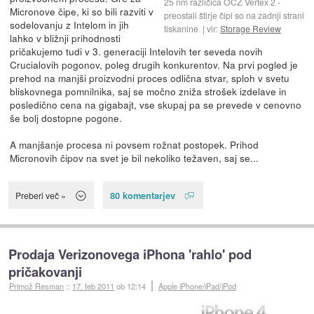
25 nm različica OCZ Vertex 2 -
Micronove čipe, ki so bili razviti v
preostali štirje čipi so na zadnji strani
sodelovanju z Intelom in jih
tiskanine
vir:
Storage Review
lahko v bližnji prihodnosti
pričakujemo tudi v 3. generaciji Intelovih ter seveda novih
Crucialovih pogonov, poleg drugih konkurentov. Na prvi pogled je
prehod na manjši proizvodni proces odlična stvar, sploh v svetu
bliskovnega pomnilnika, saj se močno zniža strošek izdelave in
posledično cena na gigabajt, vse skupaj pa se prevede v cenovno
še bolj dostopne pogone.
A manjšanje procesa ni povsem rožnat postopek. Prihod
Micronovih čipov na svet je bil nekoliko težaven, saj se...
80 komentarjev
Preberi več »
Prodaja Verizonovega iPhona 'rahlo' pod
pričakovanji
Primož Resman
::
17. feb 2011
ob 12:14
Apple iPhone/iPad/iPod