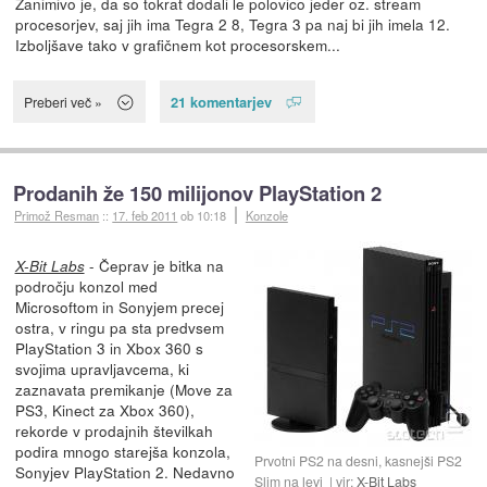
Zanimivo je, da so tokrat dodali le polovico jeder oz. stream
procesorjev, saj jih ima Tegra 2 8, Tegra 3 pa naj bi jih imela 12.
Izboljšave tako v grafičnem kot procesorskem...
21 komentarjev
Preberi več »
Prodanih že 150 milijonov PlayStation 2
Primož Resman
::
17. feb 2011
ob 10:18
Konzole
- Čeprav je bitka na
X-Bit Labs
področju konzol med
Microsoftom in Sonyjem precej
ostra, v ringu pa sta predvsem
PlayStation 3 in Xbox 360 s
svojima upravljavcema, ki
zaznavata premikanje (Move za
PS3, Kinect za Xbox 360),
rekorde v prodajnih številkah
podira mnogo starejša konzola,
Prvotni PS2 na desni, kasnejši PS2
Sonyjev PlayStation 2. Nedavno
Slim na levi
vir:
X-Bit Labs