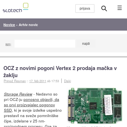
☰
Novice
»
Arhiv novic
Išči:
OCZ z novimi pogoni Vertex 2 prodaja mačka v
žaklju
Primož Resman
::
17. feb 2011
ob 17:53
Diski
- Nedavno so
Storage Review
pri OCZ-ju
ponosno objavili, da
so prvi proizvajalec pogonov
SSD
, ki je svoje izdelke uspešno
prestavil na sveže pomnilniške
čipe, izdelane v 25 nm-
proizvodnem procesu. Gre za