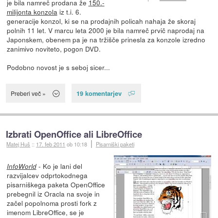
je bila namreč prodana že
150.-
milijonta konzola
iz t.i. 6.
generacije konzol, ki se na prodajnih policah nahaja že skoraj
polnih 11 let. V marcu leta 2000 je bila namreč prvič naprodaj na
Japonskem, obenem pa je na tržišče prinesla za konzole izredno
zanimivo noviteto, pogon DVD.
Podobno novost je s seboj sicer...
19 komentarjev
Preberi več »
Izbrati OpenOffice ali LibreOffice
Matej Huš
::
17. feb 2011
ob 10:18
Pisarniški paketi
- Ko je lani del
InfoWorld
razvijalcev odprtokodnega
pisarniškega paketa OpenOffice
prebegnil iz Oracla na svoje in
začel popolnoma prosti fork z
imenom LibreOffice, se je