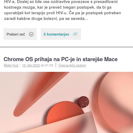
HIV-a. Doslej so bile vse ozdravitve povezave s presaditvami
kostnega mozga, kar je preveč tvegan postopek, da bi ga
uporabljali kot terapijo proti HIV-u. Če pa je postopek potreben
zaradi kakšne druge bolezni, pa se seveda...
5 komentarjev
Preberi več
Chrome OS prihaja na PC-je in starejše Mace
Matej Huš
::
16. feb 2022
ob 21:23
Operacijski sistemi