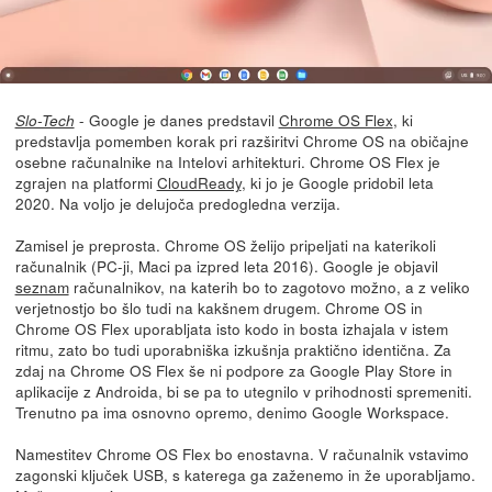
- Google je danes predstavil
Chrome OS Flex
, ki
Slo-Tech
predstavlja pomemben korak pri razširitvi Chrome OS na običajne
osebne računalnike na Intelovi arhitekturi. Chrome OS Flex je
zgrajen na platformi
CloudReady
, ki jo je Google pridobil leta
2020. Na voljo je delujoča predogledna verzija.
Zamisel je preprosta. Chrome OS želijo pripeljati na katerikoli
računalnik (PC-ji, Maci pa izpred leta 2016). Google je objavil
seznam
računalnikov, na katerih bo to zagotovo možno, a z veliko
verjetnostjo bo šlo tudi na kakšnem drugem. Chrome OS in
Chrome OS Flex uporabljata isto kodo in bosta izhajala v istem
ritmu, zato bo tudi uporabniška izkušnja praktično identična. Za
zdaj na Chrome OS Flex še ni podpore za Google Play Store in
aplikacije z Androida, bi se pa to utegnilo v prihodnosti spremeniti.
Trenutno pa ima osnovno opremo, denimo Google Workspace.
Namestitev Chrome OS Flex bo enostavna. V računalnik vstavimo
zagonski ključek USB, s katerega ga zaženemo in že uporabljamo.