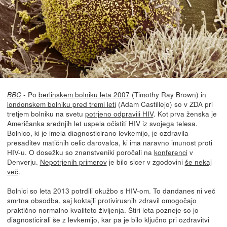
- Po
berlinskem bolniku leta 2007
(Timothy Ray Brown) in
BBC
londonskem bolniku pred tremi leti
(Adam Castillejo) so v ZDA pri
tretjem bolniku na svetu
potrjeno odpravili HIV
. Kot prva ženska je
Američanka srednjih let uspela očistiti HIV iz svojega telesa.
Bolnico, ki je imela diagnosticirano levkemijo, je ozdravila
presaditev matičnih celic darovalca, ki ima naravno imunost proti
HIV-u. O dosežku so znanstveniki poročali na
konferenci
v
Denverju.
Nepotrjenih primerov
je bilo sicer v zgodovini
še nekaj
več
.
Bolnici so leta 2013 potrdili okužbo s HIV-om. To dandanes ni več
smrtna obsodba, saj koktajli protivirusnih zdravil omogočajo
praktično normalno kvaliteto življenja. Štiri leta pozneje so jo
diagnosticirali še z levkemijo, kar pa je bilo ključno pri ozdravitvi