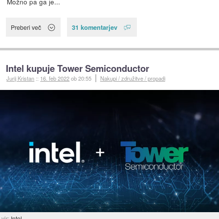
Možno pa ga je...
31 komentarjev
Preberi več
Intel kupuje Tower Semiconductor
Jurij Kristan
::
16. feb 2022
ob 20:55
Nakupi / združitve / propadi
vir:
Intel