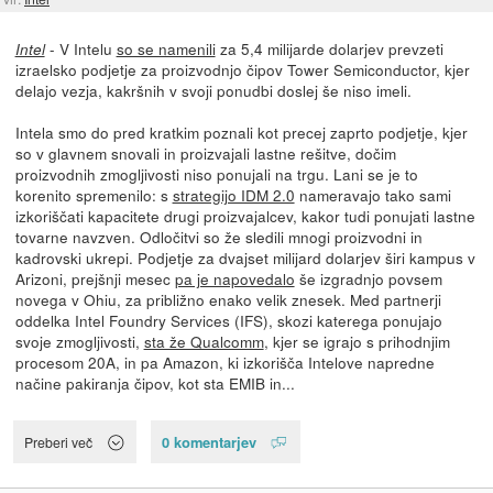
- V Intelu
so se namenili
za 5,4 milijarde dolarjev prevzeti
Intel
izraelsko podjetje za proizvodnjo čipov Tower Semiconductor, kjer
delajo vezja, kakršnih v svoji ponudbi doslej še niso imeli.
Intela smo do pred kratkim poznali kot precej zaprto podjetje, kjer
so v glavnem snovali in proizvajali lastne rešitve, dočim
proizvodnih zmogljivosti niso ponujali na trgu. Lani se je to
korenito spremenilo: s
strategijo IDM 2.0
nameravajo tako sami
izkoriščati kapacitete drugi proizvajalcev, kakor tudi ponujati lastne
tovarne navzven. Odločitvi so že sledili mnogi proizvodni in
kadrovski ukrepi. Podjetje za dvajset milijard dolarjev širi kampus v
Arizoni, prejšnji mesec
pa je napovedalo
še izgradnjo povsem
novega v Ohiu, za približno enako velik znesek. Med partnerji
oddelka Intel Foundry Services (IFS), skozi katerega ponujajo
svoje zmogljivosti,
sta že Qualcomm
, kjer se igrajo s prihodnjim
procesom 20A, in pa Amazon, ki izkorišča Intelove napredne
načine pakiranja čipov, kot sta EMIB in...
0 komentarjev
Preberi več