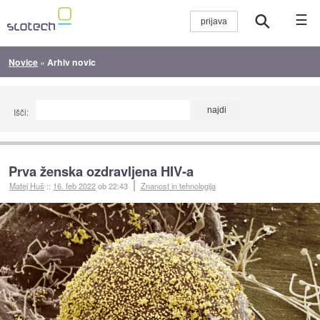
☰
Novice
»
Arhiv novic
Išči:
Prva ženska ozdravljena HIV-a
Matej Huš
::
16. feb 2022
ob 22:43
Znanost in tehnologija