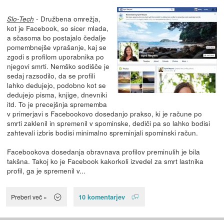
- Družbena omrežja,
Slo-Tech
kot je Facebook, so sicer mlada,
a sčasoma bo postajalo čedalje
pomembnejše vprašanje, kaj se
zgodi s profilom uporabnika po
njegovi smrti. Nemško sodišče je
sedaj razsodilo, da se profili
lahko dedujejo, podobno kot se
dedujejo pisma, knjige, dnevniki
itd. To je precejšnja sprememba
v primerjavi s Facebookovo dosedanjo prakso, ki je račune po
smrti zaklenil in spremenil v spominske, dediči pa so lahko bodisi
zahtevali izbris bodisi minimalno spreminjali spominski račun.
Facebookova dosedanja obravnava profilov preminulih je bila
takšna. Takoj ko je Facebook kakorkoli izvedel za smrt lastnika
profil, ga je spremenil v...
10 komentarjev
Preberi več »