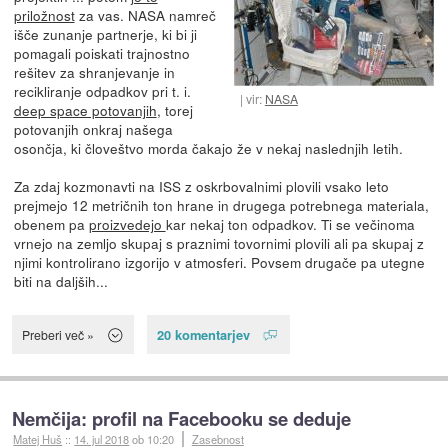
priložnost
za vas. NASA namreč
išče zunanje partnerje, ki bi ji
pomagali poiskati trajnostno
rešitev za shranjevanje in
recikliranje odpadkov pri t. i.
vir:
NASA
deep space potovanjih
, torej
potovanjih onkraj našega
osončja, ki človeštvo morda čakajo že v nekaj naslednjih letih.
Za zdaj kozmonavti na ISS z oskrbovalnimi plovili vsako leto
prejmejo 12 metričnih ton hrane in drugega potrebnega materiala,
obenem pa
proizvedejo
kar nekaj ton odpadkov. Ti se večinoma
vrnejo na zemljo skupaj s praznimi tovornimi plovili ali pa skupaj z
njimi kontrolirano izgorijo v atmosferi. Povsem drugače pa utegne
biti na daljših...
20 komentarjev
Preberi več »
Nemčija: profil na Facebooku se deduje
Matej Huš
::
14. jul 2018
ob 10:20
Zasebnost