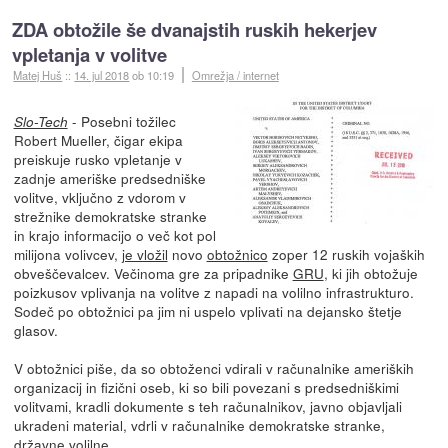
ZDA obtožile še dvanajstih ruskih hekerjev
vpletanja v volitve
Matej Huš
::
14. jul 2018
ob 10:19
Omrežja / internet
- Posebni tožilec
Slo-Tech
Robert Mueller, čigar ekipa
preiskuje rusko vpletanje v
zadnje ameriške predsedniške
volitve, vključno z vdorom v
strežnike demokratske stranke
in krajo informacijo o več kot pol
milijona volivcev,
je vložil
novo
obtožnico
zoper 12 ruskih vojaških
obveščevalcev. Večinoma gre za pripadnike
GRU
, ki jih obtožuje
poizkusov vplivanja na volitve z napadi na volilno infrastrukturo.
Sodeč po obtožnici pa jim ni uspelo vplivati na dejansko štetje
glasov.
V obtožnici piše, da so obtoženci vdirali v računalnike ameriških
organizacij in fizični oseb, ki so bili povezani s predsedniškimi
volitvami, kradli dokumente s teh računalnikov, javno objavljali
ukradeni material, vdrli v računalnike demokratske stranke,
državne volilne...