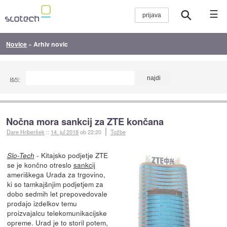
☰
Novice
»
Arhiv novic
Išči:
Nočna mora sankcij za ZTE končana
Dare Hriberšek
::
14. jul 2018
ob 22:20
Tožbe
- Kitajsko podjetje ZTE
Slo-Tech
se je končno otreslo
sankcij
ameriškega Urada za trgovino,
ki so tamkajšnjim podjetjem za
dobo sedmih let prepovedovale
prodajo izdelkov temu
proizvajalcu telekomunikacijske
opreme. Urad je to storil potem,