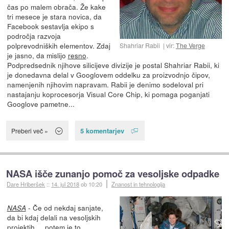
čas po malem obrača. Že kake
tri mesece je stara novica, da
Facebook sestavlja ekipo s
področja razvoja
polprevodniških elementov. Zdaj
Shahriar Rabii
vir:
The Verge
je jasno, da mislijo
resno
.
Podpredsednik njihove silicijeve divizije je postal Shahriar Rabii, ki
je donedavna delal v Googlovem oddelku za proizvodnjo čipov,
namenjenih njihovim napravam. Rabii je denimo sodeloval pri
nastajanju koprocesorja Visual Core Chip, ki pomaga poganjati
Googlove pametne...
5 komentarjev
Preberi več »
NASA išče zunanjo pomoč za vesoljske odpadke
Dare Hriberšek
::
14. jul 2018
ob 10:20
Znanost in tehnologija
- Če od nekdaj sanjate,
NASA
da bi kdaj delali na vesoljskih
projektih ... potem
je to