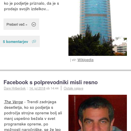
ko je podjetje priznalo, da je s
prodajo svojih izdelkov...
Preberi več »
5 komentarjev
vir:
Wikipedia
Facebook s polprevodniki misli resno
Dare Hriberšek
::
14. jul 2018
ob 14:44
Ostale najave
- Trendi zadnjega
The Verge
desetletja, ko so podjetja s
področja strojne opreme bolj ali
manj uspešno bežala v svet
programske opreme, po
možnosti naročniške, se že lep