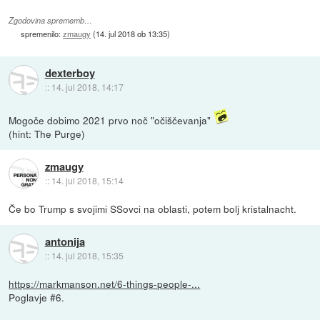
Zgodovina sprememb…
spremenilo:
zmaugy
(
14. jul 2018 ob 13:35
)
dexterboy
::
14. jul 2018, 14:17
Mogoče dobimo 2021 prvo noč "očiščevanja"
(hint: The Purge)
zmaugy
::
14. jul 2018, 15:14
Če bo Trump s svojimi SSovci na oblasti, potem bolj kristalnacht.
antonija
::
14. jul 2018, 15:35
https://markmanson.net/6-things-people-...
Poglavje #6.