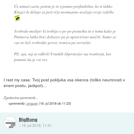
Če nimaš carin, potem je to izjemno profitabilno, ko ti lahko
Kitajci ki delajo za pest riža neomejeno uvažajo svoje izdelke
Svobodo medijev ki trobijo o pe-pe posnetku in o temu kako je
Putinova lutka brez dokazov pa je upravičeno uničiti. Samo za
vas so laži svobodni govor, resnica pa sovražni.
PS: aja, saj so odkrili 8 ruskih šitposterjev na twatterju, kar
pomeni da je vse res.
I rest my case. Tvoj post pokljuka vsa okenca (toliko neumnosti v
enem postu, jackpot)...
Zgodovina sprememb…
spremenilo:
zmaugy
(
16. jul 2018 ob 11:23
)
BigBong
::
16. jul 2018, 11:41