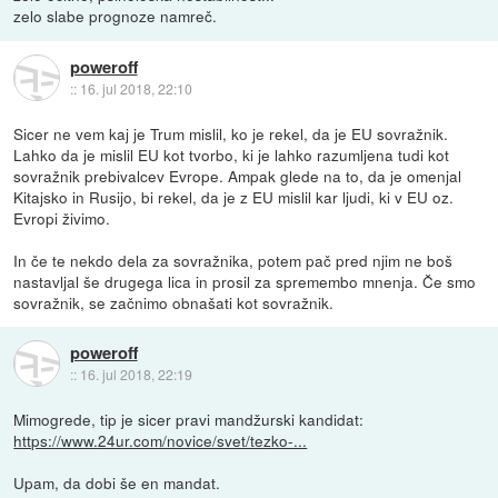
zelo slabe prognoze namreč.
poweroff
::
16. jul 2018, 22:10
Sicer ne vem kaj je Trum mislil, ko je rekel, da je EU sovražnik.
Lahko da je mislil EU kot tvorbo, ki je lahko razumljena tudi kot
sovražnik prebivalcev Evrope. Ampak glede na to, da je omenjal
Kitajsko in Rusijo, bi rekel, da je z EU mislil kar ljudi, ki v EU oz.
Evropi živimo.
In če te nekdo dela za sovražnika, potem pač pred njim ne boš
nastavljal še drugega lica in prosil za spremembo mnenja. Če smo
sovražnik, se začnimo obnašati kot sovražnik.
poweroff
::
16. jul 2018, 22:19
Mimogrede, tip je sicer pravi mandžurski kandidat:
https://www.24ur.com/novice/svet/tezko-...
Upam, da dobi še en mandat.