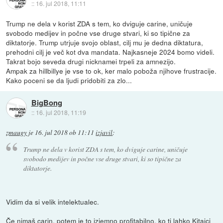
::
16. jul 2018, 11:11
Trump ne dela v korist ZDA s tem, ko dviguje carine, uničuje
svobodo medijev in počne vse druge stvari, ki so tipične za
diktatorje. Trump utrjuje svojo oblast, cilj mu je dedna diktatura,
prehodni cilj je več kot dva mandata. Najkasneje 2024 bomo videli.
Takrat bojo seveda drugi nicknamei trpeli za amnezijo.
Ampak za hillbillye je vse to ok, ker malo poboža njihove frustracije.
Kako poceni se da ljudi pridobiti za zlo...
BigBong
::
16. jul 2018, 11:19
zmaugy
je
16. jul 2018 ob 11:11
izjavil
:
Trump ne dela v korist ZDA s tem, ko dviguje carine, uničuje
svobodo medijev in počne vse druge stvari, ki so tipične za
diktatorje.
Vidim da si velik intelektualec.
Če nimaš carin, potem je to izjemno profitabilno, ko ti lahko Kitajci