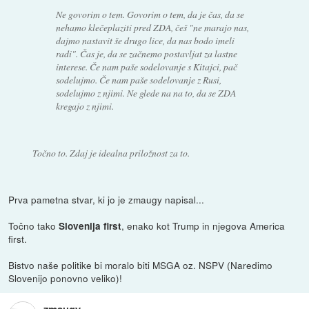
Ne govorim o tem. Govorim o tem, da je čas, da se
nehamo klečeplaziti pred ZDA, češ "ne marajo nas,
dajmo nastavit še drugo lice, da nas bodo imeli
radi". Čas je, da se začnemo postavljat za lastne
interese. Če nam paše sodelovanje s Kitajci, pač
sodelujmo. Če nam paše sodelovanje z Rusi,
sodelujmo z njimi. Ne glede na na to, da se ZDA
kregajo z njimi.
Točno to. Zdaj je idealna priložnost za to.
Prva pametna stvar, ki jo je zmaugy napisal...
Točno tako
, enako kot Trump in njegova America
Slovenija first
first.
Bistvo naše politike bi moralo biti MSGA oz. NSPV (Naredimo
Slovenijo ponovno veliko)!