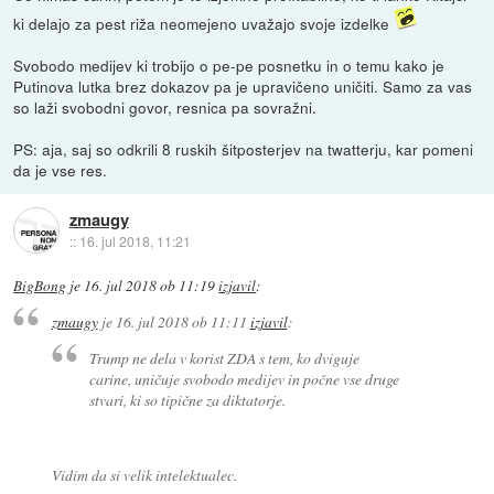
ki delajo za pest riža neomejeno uvažajo svoje izdelke
Svobodo medijev ki trobijo o pe-pe posnetku in o temu kako je
Putinova lutka brez dokazov pa je upravičeno uničiti. Samo za vas
so laži svobodni govor, resnica pa sovražni.
PS: aja, saj so odkrili 8 ruskih šitposterjev na twatterju, kar pomeni
da je vse res.
zmaugy
::
16. jul 2018, 11:21
BigBong
je
16. jul 2018 ob 11:19
izjavil
:
zmaugy
je
16. jul 2018 ob 11:11
izjavil
:
Trump ne dela v korist ZDA s tem, ko dviguje
carine, uničuje svobodo medijev in počne vse druge
stvari, ki so tipične za diktatorje.
Vidim da si velik intelektualec.