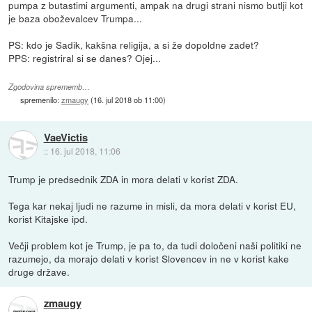
pumpa z butastimi argumenti, ampak na drugi strani nismo butlji kot
je baza oboževalcev Trumpa...
PS: kdo je Sadik, kakšna religija, a si že dopoldne zadet?
PPS: registriral si se danes? Ojej...
Zgodovina sprememb…
spremenilo:
zmaugy
(
16. jul 2018 ob 11:00
)
VaeVictis
::
16. jul 2018, 11:06
Trump je predsednik ZDA in mora delati v korist ZDA.
Tega kar nekaj ljudi ne razume in misli, da mora delati v korist EU,
korist Kitajske ipd.
Večji problem kot je Trump, je pa to, da tudi določeni naši politiki ne
razumejo, da morajo delati v korist Slovencev in ne v korist kake
druge države.
zmaugy