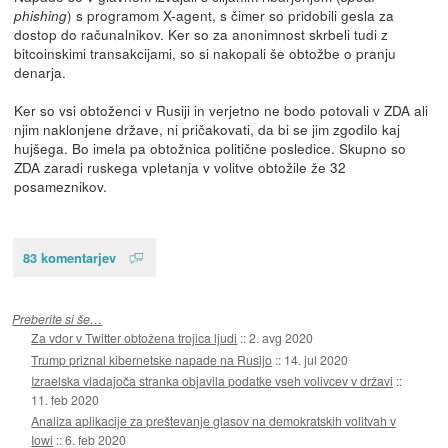
) s programom X-agent, s čimer so pridobili gesla za
phishing
dostop do računalnikov. Ker so za anonimnost skrbeli tudi z
bitcoinskimi transakcijami, so si nakopali še obtožbe o pranju
denarja.
Ker so vsi obtoženci v Rusiji in verjetno ne bodo potovali v ZDA ali
njim naklonjene države, ni pričakovati, da bi se jim zgodilo kaj
hujšega. Bo imela pa obtožnica politične posledice. Skupno so
ZDA zaradi ruskega vpletanja v volitve obtožile že 32
posameznikov.
83 komentarjev
Preberite si še…
Za vdor v Twitter obtožena trojica ljudi
::
2. avg 2020
Trump priznal kibernetske napade na Rusijo
::
14. jul 2020
Izraelska vladajoča stranka objavila podatke vseh volivcev v državi
::
11. feb 2020
Analiza aplikacije za preštevanje glasov na demokratskih volitvah v
Iowi
::
6. feb 2020