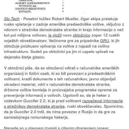
- Posebni tožilec Robert Mueller, čigar ekipa preiskuje
Slo-Tech
rusko vpletanje v zadnje ameriške predsedniške volitve, vključno z
vdorom v strežnike demokratske stranke in krajo informacijo o več
kot pol milijona volivcev,
je vložil
novo
obtožnico
zoper 12 ruskih
vojaških obveščevalcev. Večinoma gre za pripadnike
GRU
, ki jih
obtožuje poizkusov vplivanja na volitve z napadi na volilno
infrastrukturo. Sodeč po obtožnici pa jim ni uspelo vplivati na
dejansko štetje glasov.
V obtožnici piše, da so obtoženci vdirali v računalnike ameriških
organizacij in fizični oseb, ki so bili povezani s predsedniškimi
volitvami, kradli dokumente s teh računalnikov, javno objavljali
ukradeni material, vdrli v računalnike demokratske stranke,
državne volilne komisije in proizvajalca programske opreme za
preverjanje informacij o volivcih. Ugotovili so, da je heker z
vzdevkom Guccifer 2.0, ki je pred volitvami
razpečeval informacije
s strežnikov demokratske stranke
, ruski obveščevalec. Spomnimo,
da je Guccifer 2.0 trdil, da nima povezav z Rusijo in da gre za
samostojnega romunskega hekerja.
Napade so v glavnem izvajali s ciljanim ribarjenjem (
spear