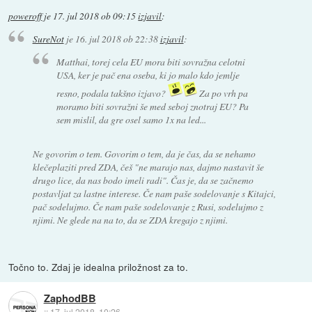
poweroff
je
17. jul 2018 ob 09:15
izjavil
:
SureNot
je
16. jul 2018 ob 22:38
izjavil
:
Matthai, torej cela EU mora biti sovražna celotni
USA, ker je pač ena oseba, ki jo malo kdo jemlje
resno, podala takšno izjavo?
Za po vrh pa
moramo biti sovražni še med seboj znotraj EU? Pa
sem mislil, da gre osel samo 1x na led...
Ne govorim o tem. Govorim o tem, da je čas, da se nehamo
klečeplaziti pred ZDA, češ "ne marajo nas, dajmo nastavit še
drugo lice, da nas bodo imeli radi". Čas je, da se začnemo
postavljat za lastne interese. Če nam paše sodelovanje s Kitajci,
pač sodelujmo. Če nam paše sodelovanje z Rusi, sodelujmo z
njimi. Ne glede na na to, da se ZDA kregajo z njimi.
Točno to. Zdaj je idealna priložnost za to.
ZaphodBB
::
17. jul 2018, 10:26