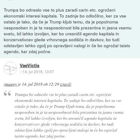
Trumpa bo odneslo vse to plus zaradi carin etc. ogroženi
ekonomski interesi kapitala. To zadnje bo odločilno, ker za vse
ostalo je tako, da če je Trump kljub temu, da je popolnoma
nesposoben in je ta nesposobnost bila prezentna in jasna vsemu
svetu, bil lahko izvoljen, ker bo uresničil agendo kapitala in
konzervativcev glede vrhovnega sodišča in davkov, bo tudi
odstavljen lahko zgolj po opravljeni nalogi in če bo ogrožal taisto
agendo, kar zdaj počne.
VaeVictis
::
14. jul 2018, 13:07
zmaugy
je
14. jul 2018 ob 12:29
izjavil
:
Trumpa bo odneslo vse to plus zaradi carin etc. ogroženi
ekonomski interesi kapitala. To zadnje bo odločilno, ker za vse
ostalo je tako, da če je Trump kljub temu, da je popolnoma
nesposoben in je ta nesposobnost bila prezentna in jasna vsemu
svetu, bil lahko izvoljen, ker bo uresničil agendo kapitala in
konzervativcev glede vrhovnega sodišča in davkov, bo tudi
odstavljen lahko zgolj po opravljeni nalogi in če bo ogrožal
taisto agendo, kar zdaj počne.