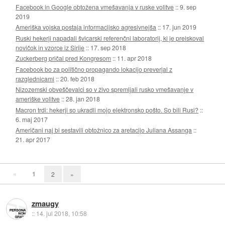
Facebook in Google obtožena vmešavanja v ruske volitve
::
9. sep
2019
Ameriška vojska postaja informacijsko agresivnejša
::
17. jun 2019
Ruski hekerji napadali švicarski referenčni laboratorij, ki je preiskoval
novičok in vzorce iz Sirije
::
17. sep 2018
Zuckerberg pričal pred Kongresom
::
11. apr 2018
Facebook bo za politično propagando lokacijo preverjal z
razglednicami
::
20. feb 2018
Nizozemski obveščevalci so v živo spremljali rusko vmešavanje v
ameriške volitve
::
28. jan 2018
Macron trdi: hekerji so ukradli mojo elektronsko pošto. So bili Rusi?
::
6. maj 2017
Američani naj bi sestavili obtožnico za aretacijo Juliana Assanga
::
21. apr 2017
«
1
2
»
zmaugy
::
14. jul 2018, 10:58