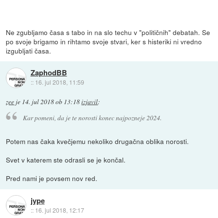
Ne zgubljamo časa s tabo in na slo techu v "političnih" debatah. Se
po svoje brigamo in rihtamo svoje stvari, ker s histeriki ni vredno
izgubljati časa.
ZaphodBB
::
16. jul 2018, 11:59
zee
je
14. jul 2018 ob 13:18
izjavil
:
Kar pomeni, da je te norosti konec najpozneje 2024.
Potem nas čaka kvečjemu nekoliko drugačna oblika norosti.
Svet v katerem ste odrasli se je končal.
Pred nami je povsem nov red.
jype
::
16. jul 2018, 12:17