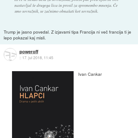
nastavljal še drugega lica in prosil za spremembo mnenja. Če
smo sovražnik, se začnimo obnašati kot sovražnik.
Trump je jasno povedal. Z izjavami tipa Francija ni več francija ti je
lepo pokazal kaj misli.
poweroff
::
17. jul 2018, 11:45
Ivan Cankar