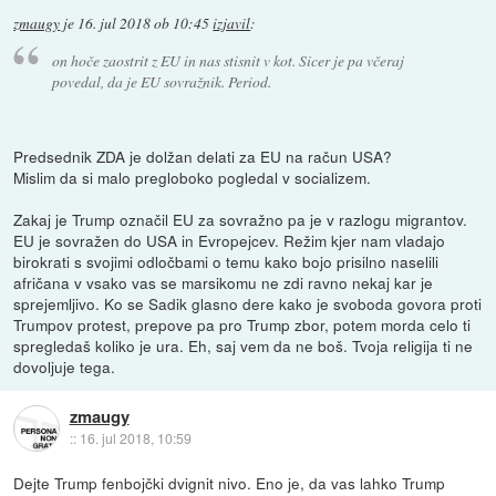
zmaugy
je
16. jul 2018 ob 10:45
izjavil
:
on hoče zaostrit z EU in nas stisnit v kot. Sicer je pa včeraj
povedal, da je EU sovražnik. Period.
Predsednik ZDA je dolžan delati za EU na račun USA?
Mislim da si malo pregloboko pogledal v socializem.
Zakaj je Trump označil EU za sovražno pa je v razlogu migrantov.
EU je sovražen do USA in Evropejcev. Režim kjer nam vladajo
birokrati s svojimi odločbami o temu kako bojo prisilno naselili
afričana v vsako vas se marsikomu ne zdi ravno nekaj kar je
sprejemljivo. Ko se Sadik glasno dere kako je svoboda govora proti
Trumpov protest, prepove pa pro Trump zbor, potem morda celo ti
spregledaš koliko je ura. Eh, saj vem da ne boš. Tvoja religija ti ne
dovoljuje tega.
zmaugy
::
16. jul 2018, 10:59
Dejte Trump fenbojčki dvignit nivo. Eno je, da vas lahko Trump