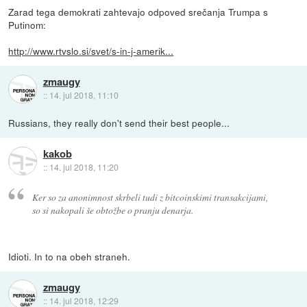
Zarad tega demokrati zahtevajo odpoved srečanja Trumpa s
Putinom:
http://www.rtvslo.si/svet/s-in-j-amerik...
zmaugy
::
14. jul 2018, 11:10
Russians, they really don't send their best people...
kakob
::
14. jul 2018, 11:20
Ker so za anonimnost skrbeli tudi z bitcoinskimi transakcijami,
so si nakopali še obtožbe o pranju denarja.
Idioti. In to na obeh straneh.
zmaugy
::
14. jul 2018, 12:29