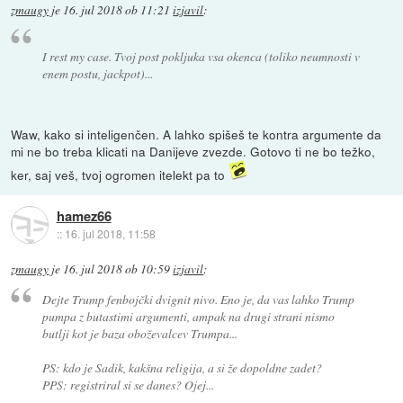
zmaugy
je
16. jul 2018 ob 11:21
izjavil
:
I rest my case. Tvoj post pokljuka vsa okenca (toliko neumnosti v
enem postu, jackpot)...
Waw, kako si inteligenčen. A lahko spišeš te kontra argumente da
mi ne bo treba klicati na Danijeve zvezde. Gotovo ti ne bo težko,
ker, saj veš, tvoj ogromen itelekt pa to
hamez66
::
16. jul 2018, 11:58
zmaugy
je
16. jul 2018 ob 10:59
izjavil
:
Dejte Trump fenbojčki dvignit nivo. Eno je, da vas lahko Trump
pumpa z butastimi argumenti, ampak na drugi strani nismo
butlji kot je baza oboževalcev Trumpa...
PS: kdo je Sadik, kakšna religija, a si že dopoldne zadet?
PPS: registriral si se danes? Ojej...