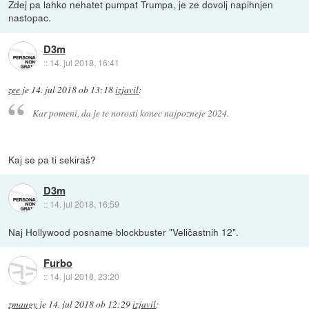
Zdej pa lahko nehatet pumpat Trumpa, je ze dovolj napihnjen
nastopac.
D3m
::
14. jul 2018, 16:41
zee
je
14. jul 2018 ob 13:18
izjavil
:
Kar pomeni, da je te norosti konec najpozneje 2024.
Kaj se pa ti sekiraš?
D3m
::
14. jul 2018, 16:59
Naj Hollywood posname blockbuster "Veličastnih 12".
Furbo
::
14. jul 2018, 23:20
zmaugy
je
14. jul 2018 ob 12:29
izjavil
: