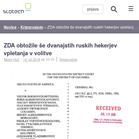
☰
Novice
»
Kriptovalute
»
ZDA obtožile še dvanajstih ruskih hekerjev vpletanja v volitve
ZDA obtožile še dvanajstih ruskih hekerjev
vpletanja v volitve
Matej Huš
::
14. jul 2018
ob 10:19
Kriptovalute