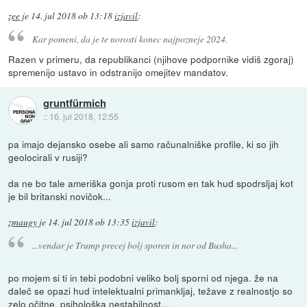
zee
je
14. jul 2018 ob 13:18
izjavil
:
Kar pomeni, da je te norosti konec najpozneje 2024.
Razen v primeru, da republikanci (njihove podpornike vidiš zgoraj)
spremenijo ustavo in odstranijo omejitev mandatov.
gruntfürmich
::
16. jul 2018, 12:55
pa imajo dejansko osebe ali samo računalniške profile, ki so jih
geolocirali v rusiji?
da ne bo tale ameriška gonja proti rusom en tak hud spodrsljaj kot
je bil britanski novičok...
zmaugy
je
14. jul 2018 ob 13:35
izjavil
:
...vendar je Trump precej bolj sporen in nor od Busha...
po mojem si ti in tebi podobni veliko bolj sporni od njega. že na
daleč se opazi hud intelektualni primankljaj, težave z realnostjo so
zelo očitne, psihološka nestabilnost...