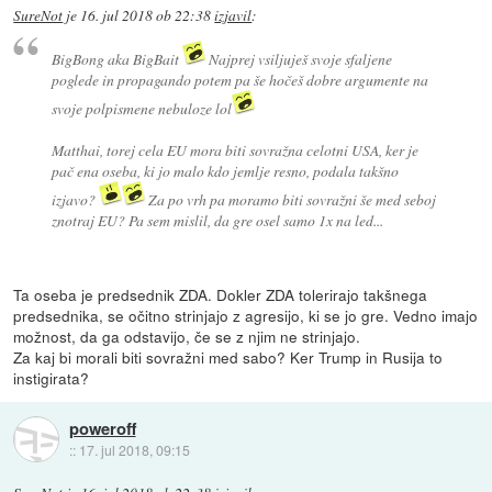
SureNot
je
16. jul 2018 ob 22:38
izjavil
:
BigBong aka BigBait
Najprej vsiljuješ svoje sfaljene
poglede in propagando potem pa še hočeš dobre argumente na
svoje polpismene nebuloze lol
Matthai, torej cela EU mora biti sovražna celotni USA, ker je
pač ena oseba, ki jo malo kdo jemlje resno, podala takšno
izjavo?
Za po vrh pa moramo biti sovražni še med seboj
znotraj EU? Pa sem mislil, da gre osel samo 1x na led...
Ta oseba je predsednik ZDA. Dokler ZDA tolerirajo takšnega
predsednika, se očitno strinjajo z agresijo, ki se jo gre. Vedno imajo
možnost, da ga odstavijo, če se z njim ne strinjajo.
Za kaj bi morali biti sovražni med sabo? Ker Trump in Rusija to
instigirata?
poweroff
::
17. jul 2018, 09:15