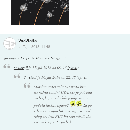
VaeVictis
::
17. jul 2018, 11:48
zmaugy
je
17. jul 2018 ob 09:51
izjavil
:
poweroff
je
17. jul 2018 ob 09:15
izjavil
:
SureNot
je
16. jul 2018 ob 22:38
izjavil
:
Matthai, torej cela EU mora biti
sovražna celotni USA, ker je pač ena
oseba, ki jo malo kdo jemlje resno,
podala takšno izjavo?
Za po
vrh pa moramo biti sovražni še med
seboj znotraj EU? Pa sem mislil, da
gre osel samo 1x na led...