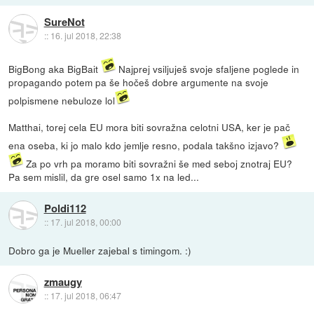
SureNot
::
16. jul 2018, 22:38
BigBong aka BigBait
Najprej vsiljuješ svoje sfaljene poglede in
propagando potem pa še hočeš dobre argumente na svoje
polpismene nebuloze lol
Matthai, torej cela EU mora biti sovražna celotni USA, ker je pač
ena oseba, ki jo malo kdo jemlje resno, podala takšno izjavo?
Za po vrh pa moramo biti sovražni še med seboj znotraj EU?
Pa sem mislil, da gre osel samo 1x na led...
Poldi112
::
17. jul 2018, 00:00
Dobro ga je Mueller zajebal s timingom. :)
zmaugy
::
17. jul 2018, 06:47