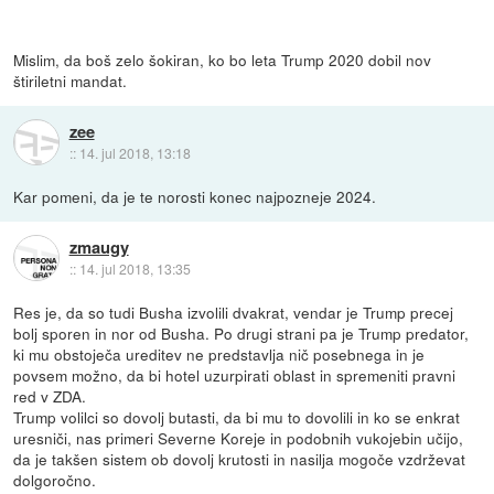
Mislim, da boš zelo šokiran, ko bo leta Trump 2020 dobil nov
štiriletni mandat.
zee
::
14. jul 2018, 13:18
Kar pomeni, da je te norosti konec najpozneje 2024.
zmaugy
::
14. jul 2018, 13:35
Res je, da so tudi Busha izvolili dvakrat, vendar je Trump precej
bolj sporen in nor od Busha. Po drugi strani pa je Trump predator,
ki mu obstoječa ureditev ne predstavlja nič posebnega in je
povsem možno, da bi hotel uzurpirati oblast in spremeniti pravni
red v ZDA.
Trump volilci so dovolj butasti, da bi mu to dovolili in ko se enkrat
uresniči, nas primeri Severne Koreje in podobnih vukojebin učijo,
da je takšen sistem ob dovolj krutosti in nasilja mogoče vzdrževat
dolgoročno.