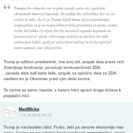
Trumpa bo odneslo vse to plus zaradi carin etc. ogroženi
ekonomski interesi kapitala. To zadnje bo odločilno, ker za vse
ostalo je tako, da če je Trump kljub temu, da je popolnoma
nesposoben in je ta nesposobnost bila prezentna in jasna vsemu
svetu, bil lahko izvoljen, ker bo uresničil agendo kapitala in
konzervativcev glede vrhovnega sodišča in davkov, bo tudi
odstavljen lahko zgolj po opravljeni nalogi in če bo ogrožal
taisto agendo, kar zdaj počne.
Trump je odličen predsednik, ima svoj stil, ampak dela prave reči.
Zmanjšuje birokracijo, povečuje konkurenčnost ZDA..
..seveda dela tudi kake faile, ampak na splošno dela za ZDA,
medtem ko je Obummer pred njim delal kontra.
Te carine so samo macola, s katero hitro spravi druge države k
pogajalni mizi.
MadMicka
::
15. jul 2018, 01:13
Trump je narcisoiden idiot. Frubo, tebi pa osnove ekonomije niso
jasne. Carine ne povečujejo konkurenčnosti gospodarstva, ravno