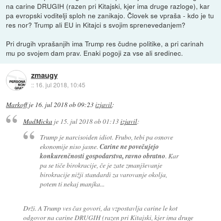
na carine DRUGIH (razen pri Kitajski, kjer ima druge razloge), kar
pa evropski voditelji sploh ne zanikajo. Človek se vpraša - kdo je tu
res nor? Trump ali EU in Kitajci s svojim sprenevedanjem?
Pri drugih vprašanjih ima Trump res čudne politike, a pri carinah
mu po svojem dam prav. Enaki pogoji za vse ali sredinec.
zmaugy
::
16. jul 2018, 10:45
Markoff
je
16. jul 2018 ob 09:23
izjavil
:
MadMicka
je
15. jul 2018 ob 01:13
izjavil
:
Trump je narcisoiden idiot. Frubo, tebi pa osnove
ekonomije niso jasne.
Carine ne povečujejo
konkurenčnosti gospodarstva, ravno obratno
. Kar
pa se tiče birokracije, če je zate zmanjševanje
birokracije nižji standardi za varovanje okolja,
potem ti nekaj manjka...
Drži. A Trump ves čas govori, da vzpostavlja carine le kot
odgovor na carine DRUGIH (razen pri Kitajski, kjer ima druge