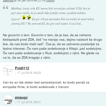
SureNot
je
16. jul 2018 ob 22:38
izjavil
:
Matthai, torej cela EU mora biti sovražna celotni USA, ker je
pač ena oseba, ki jo malo kdo jemlje resno, podala takšno
izjavo?
Za po vrh pa moramo biti sovražni še med seboj
znotraj EU? Pa sem mislil, da gre osel samo 1x na led...
Ne govorim o tem. Govorim o tem, da je čas, da se nehamo
klečeplaziti pred ZDA, češ "ne marajo nas, dajmo nastavit še drugo
lice, da nas bodo imeli radi". Čas je, da se začnemo postavljat za
lastne interese. Če nam paše sodelovanje s Kitajci, pač sodelujmo.
Če nam paše sodelovanje z Rusi, sodelujmo z njimi. Ne glede na
na to, da se ZDA kregajo z njimi.
Poldi112
::
17. jul 2018, 09:22
Iran bo en tak dober test samostojnosti, ko bodo penali za
evropske firme, ki bodo sodelovale z Iranom.
zmaugy
::
17. jul 2018, 09:51