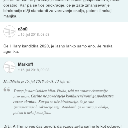
obratno. Kar pa se tiče birokracije, če je zate zmanjševanje
birokracije nižji standardi za varovanje okolja, potem ti nekaj
manjka...
c3p0
::
15. jul 2018, 08:53
Če Hillary kandidira 2020, je jasno lahko samo eno. Je ruska
agentka.
Markoff
::
16. jul 2018, 09:23
MadMicka
je
15. jul 2018 ob 01:13
izjavil
:
Trump je narcisoiden idiot. Frubo, tebi pa osnove ekonomije
niso jasne.
Carine ne povečujejo konkurenčnosti gospodarstva,
ravno obratno
. Kar pa se tiče birokracije, če je zate
zmanjševanje birokracije nižji standardi za varovanje okolja,
potem ti nekaj manjka...
Drži. A Trump ves čas govori, da vzpostavlja carine le kot odgovor