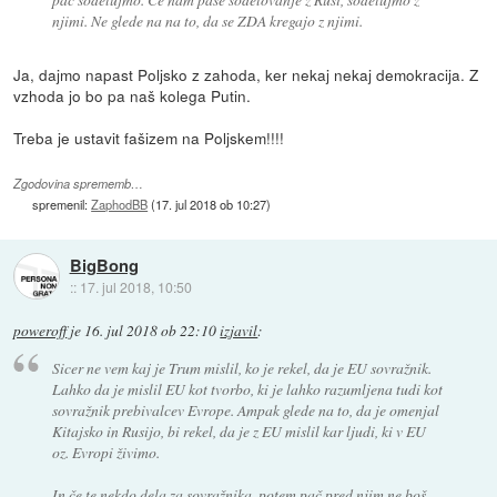
njimi. Ne glede na na to, da se ZDA kregajo z njimi.
Ja, dajmo napast Poljsko z zahoda, ker nekaj nekaj demokracija. Z
vzhoda jo bo pa naš kolega Putin.
Treba je ustavit fašizem na Poljskem!!!!
Zgodovina sprememb…
spremenil:
ZaphodBB
(
17. jul 2018 ob 10:27
)
BigBong
::
17. jul 2018, 10:50
poweroff
je
16. jul 2018 ob 22:10
izjavil
:
Sicer ne vem kaj je Trum mislil, ko je rekel, da je EU sovražnik.
Lahko da je mislil EU kot tvorbo, ki je lahko razumljena tudi kot
sovražnik prebivalcev Evrope. Ampak glede na to, da je omenjal
Kitajsko in Rusijo, bi rekel, da je z EU mislil kar ljudi, ki v EU
oz. Evropi živimo.
In če te nekdo dela za sovražnika, potem pač pred njim ne boš