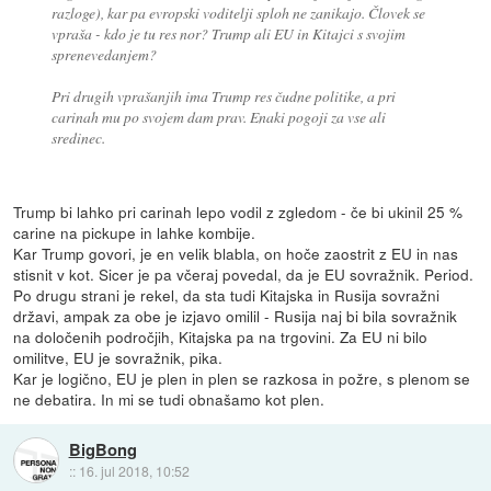
razloge), kar pa evropski voditelji sploh ne zanikajo. Človek se
vpraša - kdo je tu res nor? Trump ali EU in Kitajci s svojim
sprenevedanjem?
Pri drugih vprašanjih ima Trump res čudne politike, a pri
carinah mu po svojem dam prav. Enaki pogoji za vse ali
sredinec.
Trump bi lahko pri carinah lepo vodil z zgledom - če bi ukinil 25 %
carine na pickupe in lahke kombije.
Kar Trump govori, je en velik blabla, on hoče zaostrit z EU in nas
stisnit v kot. Sicer je pa včeraj povedal, da je EU sovražnik. Period.
Po drugu strani je rekel, da sta tudi Kitajska in Rusija sovražni
državi, ampak za obe je izjavo omilil - Rusija naj bi bila sovražnik
na določenih področjih, Kitajska pa na trgovini. Za EU ni bilo
omilitve, EU je sovražnik, pika.
Kar je logično, EU je plen in plen se razkosa in požre, s plenom se
ne debatira. In mi se tudi obnašamo kot plen.
BigBong
::
16. jul 2018, 10:52