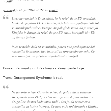
poweroff
je
16. jul 2018 ob 22:10
izjavil
:
Sicer ne vem kaj je Trum mislil, ko je rekel, da je EU sovražnik.
Lahko da je mislil EU kot tvorbo, ki je lahko razumljena tudi kot
sovražnik prebivalcev Evrope. Ampak glede na to, da je omenjal
Kitajsko in Rusijo, bi rekel, da je z EU mislil kar ljudi, ki v EU
oz. Evropi živimo.
In če te nekdo dela za sovražnika, potem pač pred njim ne boš
nastavljal še drugega lica in prosil za spremembo mnenja. Če
smo sovražnik, se začnimo obnašati kot sovražnik.
Povsem racionalno in brez kančka aluminijaste folije.
Trump Derangement Syndrome is real.
Ne govorim o tem. Govorim o tem, da je čas, da se nehamo
klečeplaziti pred ZDA, češ "ne marajo nas, dajmo nastavit še
drugo lice, da nas bodo imeli radi". Čas je, da se začnemo
postavljat za lastne interese. Če nam paše sodelovanje s Kitajci,
pač sodelujmo. Če nam paše sodelovanje z Rusi, sodelujmo z