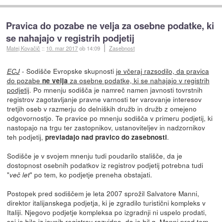
Pravica do pozabe ne velja za osebne podatke, ki
se nahajajo v registrih podjetij
Matej Kovačič
::
10. mar 2017
ob 14:09
Zasebnost
- Sodišče Evropske skupnosti
je včeraj razsodilo, da pravica
ECJ
do pozabe
za osebne podatke, ki se nahajajo v registrih
ne velja
podjetij
. Po mnenju sodišča je namreč namen javnosti tovrstnih
registrov zagotavljanje pravne varnosti ter varovanje interesov
tretjih oseb v razmerju do delniških družb in družb z omejeno
odgovornostjo. Te pravice po mnenju sodišča v primeru podjetij, ki
nastopajo na trgu ter zastopnikov, ustanoviteljev in nadzornikov
teh podjetij,
.
prevladajo nad pravico do zasebnosti
Sodišče je v svojem mnenju tudi poudarilo stališče, da je
dostopnost osebnih podatkov iz registrov podjetij potrebna tudi
"
" po tem, ko podjetje preneha obstajati.
več let
Postopek pred sodiščem je leta 2007 sprožil Salvatore Manni,
direktor italijanskega podjetja, ki je zgradilo turistični kompleks v
Italiji. Njegovo podjetje kompleksa po izgradnji ni uspelo prodati,
saj je bilo iz javnih registrov razvidno, da je bil g. Manni pred tem