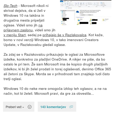
- Microsoft nikoli ni
Slo-Tech
skrival dejstva, da si želi v
Windows 10 na takšna in
drugačna mesta pripeljati
oglase. Videli smo jih
na
prijavnem zaslonu
, videli smo jih
v meniju Start
, sedaj pa
prihajajo še v Raziskovalca
. Kot kaže,
bomo v novi verziji Windows 10, v tako imenovani Creators
Update, v Raziskovalcu gledali oglase.
Za zdaj se v Raziskovalcu prikazujejo le oglasi za Microsoftove
izdelke, konkretno za plačljivi OneDrive. A nikjer ne piše, da bo
ostalo le pri tem. Že sam Microsoft ima še kopico drugih plačljivih
izdelkov, ki bi jih želel prodati in torej oglaševati, denimo Office 365
ali žetoni za Skype. Morda se v prihodnosti tam znajdejo tudi čisto
tretji oglasi.
Windows 10 do neke mere omogoča izklop teh oglasov, a ne na
način, kot bi želeli. Microsoft pravi, da gre za obvestila...
143 komentarjev
Preberi več »