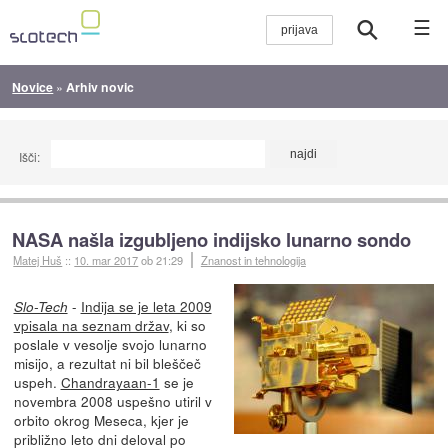
☰
Novice
»
Arhiv novic
Išči:
NASA našla izgubljeno indijsko lunarno sondo
Matej Huš
::
10. mar 2017
ob 21:29
Znanost in tehnologija
-
Indija se je leta 2009
Slo-Tech
vpisala na seznam držav
, ki so
poslale v vesolje svojo lunarno
misijo, a rezultat ni bil bleščeč
uspeh.
Chandrayaan-1
se je
novembra 2008 uspešno utiril v
orbito okrog Meseca, kjer je
približno leto dni deloval po