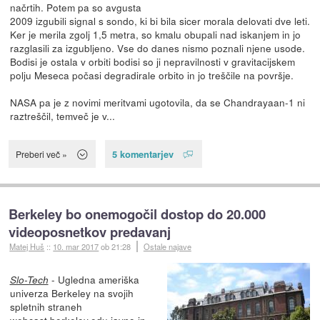
načrtih. Potem pa so avgusta
2009 izgubili signal s sondo, ki bi bila sicer morala delovati dve leti.
Ker je merila zgolj 1,5 metra, so kmalu obupali nad iskanjem in jo
razglasili za izgubljeno. Vse do danes nismo poznali njene usode.
Bodisi je ostala v orbiti bodisi so ji nepravilnosti v gravitacijskem
polju Meseca počasi degradirale orbito in jo treščile na površje.
NASA pa je z novimi meritvami ugotovila, da se Chandrayaan-1 ni
raztreščil, temveč je v...
5 komentarjev
Preberi več »
Berkeley bo onemogočil dostop do 20.000
videoposnetkov predavanj
Matej Huš
::
10. mar 2017
ob 21:28
Ostale najave
- Ugledna ameriška
Slo-Tech
univerza Berkeley na svojih
spletnih straneh
webcast.berkeley.edu
javno in