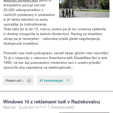
brezplačno ponuja več kot
20.000 videoposnetkov z
različnih predavanj in podcastov,
ki jih lahko kdorkoli na svetu
uporablja za izobraževanje.
Toda tako bo le do 15. marca, potem pa jih bo univerza zaklenila
in dostop omogočila le lastnim študentom. Razlog za drastičen
ukrep pa je neverjeten - zakonska prisila glede zagotavljanja
dostopnosti invalidom.
Posnetki niso imeli podnapisov, zaradi česar gluhim niso razumljivi.
To je v nasprotju z zakonom Americans with Disabilities Act iz leta
1990, na kar sta pravosodno ministrstvo lani v uradni pritožbi
opozorila dva zaposlena na washingtonski...
41 komentarjev
Preberi več »
Windows 10 z reklamami tudi v Raziskovalcu
Matej Huš
::
10. mar 2017
ob 21:27
Operacijski sistemi