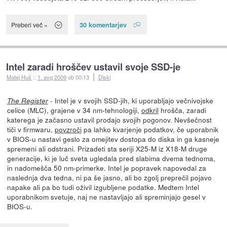
30 komentarjev
Preberi več »
Intel zaradi hroščev ustavil svoje SSD-je
Matej Huš
::
1. avg 2009
ob 00:13
Diski
- Intel je v svojih SSD-jih, ki uporabljajo večnivojske
The Register
celice (MLC), grajene v 34 nm-tehnologiji,
odkril
hrošča, zaradi
katerega je začasno ustavil prodajo svojih pogonov. Nevšečnost
tiči v firmwaru,
povzroči
pa lahko kvarjenje podatkov, če uporabnik
v BIOS-u nastavi geslo za omejitev dostopa do diska in ga kasneje
spremeni ali odstrani. Prizadeti sta seriji X25-M iz X18-M druge
generacije, ki je luč sveta ugledala pred slabima dvema tednoma,
in nadomešča 50 nm-primerke. Intel je popravek napovedal za
naslednja dva tedna, ni pa še jasno, ali bo zgolj preprečil pojavo
napake ali pa bo tudi oživil izgubljene podatke. Medtem Intel
uporabnikom svetuje, naj ne nastavljajo ali spreminjajo gesel v
BIOS-u.