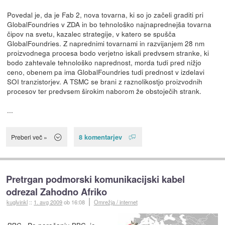
Povedal je, da je Fab 2, nova tovarna, ki so jo začeli graditi pri
GlobalFoundries v ZDA in bo tehnološko najnaprednejša tovarna
čipov na svetu, kazalec strategije, v katero se spušča
GlobalFoundries. Z naprednimi tovarnami in razvijanjem 28 nm
proizvodnega procesa bodo verjetno iskali predvsem stranke, ki
bodo zahtevale tehnološko naprednost, morda tudi pred nižjo
ceno, obenem pa ima GlobalFoundries tudi prednost v izdelavi
SOI tranzistorjev. A TSMC se brani z raznolikostjo proizvodnih
procesov ter predvsem širokim naborom že obstoječih strank.
...
8 komentarjev
Preberi več »
Pretrgan podmorski komunikacijski kabel
odrezal Zahodno Afriko
kuglvinkl
::
1. avg 2009
ob 16:08
Omrežja / internet
- Po poročanju
BBC
, je