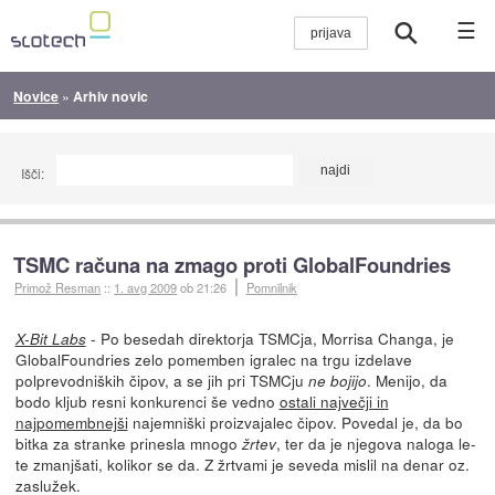
☰
Novice
»
Arhiv novic
Išči:
TSMC računa na zmago proti GlobalFoundries
Primož Resman
::
1. avg 2009
ob 21:26
Pomnilnik
- Po besedah direktorja TSMCja, Morrisa Changa, je
X-Bit Labs
GlobalFoundries zelo pomemben igralec na trgu izdelave
polprevodniških čipov, a se jih pri TSMCju
. Menijo, da
ne bojijo
bodo kljub resni konkurenci še vedno
ostali največji in
najpomembnejši
najemniški proizvajalec čipov. Povedal je, da bo
bitka za stranke prinesla mnogo
, ter da je njegova naloga le-
žrtev
te zmanjšati, kolikor se da. Z žrtvami je seveda mislil na denar oz.
zaslužek.