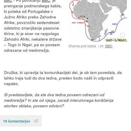
BBC
pretrganje podmorskega kabla,
ki poteka od Portugalske v
Južno Afriko preko Zahodne
Afrike, povzročilo sedemdeset
odstotno zmanjšanje pasovne
širine, ki je sicer na razpolago
Zahodni Afriki, nekatere države
– Togo in Niger, pa so povsem
Shema poti kabla
vir:
BBC
odrezane od medmrežja.
Družba, ki upravlja ta komunikacijski del, je ob tem povedala, da
lahko traja tudi do dva tedna, preden bodo našli in odpravili
napako.
Si predstavljate, da ste dva tedna povsem odrezani od
medmrežja? In ste od njega, zaradi intenzivnega koriščenja
storitev oblaka, povsem odvisni?
19 komentarjev