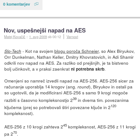
0 komentarjev
Nov, uspešnejši napad na AES
Matej Kovačič
::
1. avg 2009
ob 00:12
Varnost
- Kot na svojem
blogu poroča Schneier
, so Alex Biryukov,
Slo-Tech
Orr Dunkelman, Nathan Keller, Dmitry Khovratovich, in Adi Shamir
odkrili nov napad na AES. Za razliko od prejšnjih, je ta bistveno
bolj učinkovit, a v praksi zaenkrat
.
ni potrebna skrb
Omenjeni so namreč izvedli napad na AES-256. AES-256 sicer za
računanje uporablja 14 krogov (ang.
), Biryukov in ostali pa
round
so ugotovili, da je modificirani AES-256 s samo 9 krogi mogoče
39
razbiti s časovno kompleksnostjo 2
in dvema tim. povezanima
120
ključema (prej so potrebovali štiri povezane ključe in 2
kompleksnost).
45
AES-256 z 10 krogi zahteva 2
kompleksnost, AES-256 z 11 krogi
70
pa 2
.