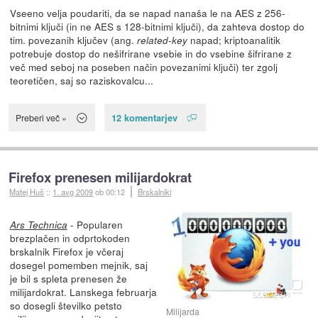
Vseeno velja poudariti, da se napad nanaša le na AES z 256-
bitnimi ključi (in ne AES s 128-bitnimi ključi), da zahteva dostop do
tim. povezanih ključev (ang.
napad; kriptoanalitik
related-key
potrebuje dostop do nešifrirane vsebie in do vsebine šifrirane z
več med seboj na poseben način povezanimi ključi) ter zgolj
teoretičen, saj so raziskovalcu...
12 komentarjev
Preberi več »
Firefox prenesen milijardokrat
Matej Huš
::
1. avg 2009
ob 00:12
Brskalniki
- Popularen
Ars Technica
brezplačen in odprtokoden
brskalnik Firefox je včeraj
dosegel pomemben mejnik, saj
je bil s spleta prenesen že
milijardokrat. Lanskega februarja
so dosegli številko petsto
Milijarda