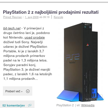
PlayStation 2 z najboljšimi prodajnimi rezultati
Primož Resman
::
1. avg 2009
ob 09:19
Konzole
- V primerjavi z
bit-tech.net
drugo četrtino lani je, podobno
kot Nintendo,
upad prodaje
doživel tudi Sony. Največji
udarec je doživel PlayStation
Portable, ki je z lanskih 3,7
milijona prodanih primerkov
padel na le 1,3 milijona letos.
Sonyjev paradni konj,
PlayStation 3, je doživel manjši
padec, z lanskih 1,6 na letošnjih
1,1 milijona prodanih...
Preberi več »
52 komentarjev
PlayStation 2
vir:
Wikipedia