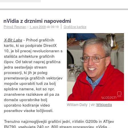
nVidia z drznimi napovedmi
Primož Resman
::
1. avg 2009
ob 09:19
Grafične kartice
- Prihod grafičnih
X-Bit Labs
kartic, ki so podpirale DirectX
10, je bil precej revolucionaren s
stališča arhitekture grafičnih
čipov. Od takrat naprej grafična
jedra sestavljajo stream
procesorji, ki jih je poleg
premetavanja grafičnih vektorjev
mogoče uporabiti tudi za bolj
splošne namene, kot so npr.
znanstvene raziskave ali pa za
domače uporabnike bolj
uporabno kodiranje video
William Dally
vir:
Wikipedia
posnetkov visoke ločljivosti.
Trenutno najzmogljivejši grafični jedri, nVidiin G200b in ATIjev
RV790, vsebujeta 240 oz. 800 stream procesorjev, nVidia...