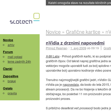
Sandisk že prodal več kot polovico SSD-jev za 
Novice
»
Grafične kartice
»
nV
Novice
nVidia z drznimi napovedmi
arhiv
Primož Resman
::
1. avg 2009
ob 09:19
Grafi
Forum
X-Bit Labs
- Prihod grafičnih kartic, ki so podpira
mali oglasi
grafičnih čipov. Od takrat naprej grafična jedra s
teme zadnjih 24h
vektorjev mogoče uporabiti tudi za bolj splošne
Članki
uporabnike bolj uporabno kodiranje video posnetk
Zaposlitve
Trenutno najzmogljivejši grafični jedri, nVidiin
brskaj
nVidia pa je
napovedala
, da bodo do leta 2015, 
Ostalo
stream procesorji. Da ne bo hlajenje s tekočim 
pravila
običajnega, bo poskrbel 11 nm proizvodni proce
proizvodni proces.
S približno desetkrat več
procesorji
bodo jedra ja