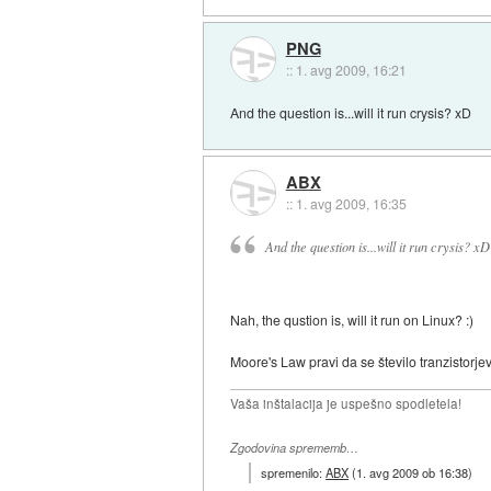
PNG
::
1. avg 2009, 16:21
And the question is...will it run crysis? xD
ABX
::
1. avg 2009, 16:35
And the question is...will it run crysis? xD
Nah, the qustion is, will it run on Linux? :)
Moore's Law pravi da se število tranzistorje
Vaša inštalacija je uspešno spodletela!
Zgodovina sprememb…
spremenilo:
ABX
(
1. avg 2009 ob 16:38
)