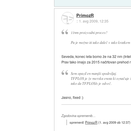
PrimozR
::
1. avg 2009, 12:35
11nm proizvodni proces?
Pa je možno iti tako daleč v tako kratkem
Seveda, konec leta bomo že na 32 nm (Intel 
Prav tako imajo za 2015 načrtovan prehod n
Sem opazil en manjši spodrsljaj.
TFPLOS je že merska enota ki označuje šte
tako da TFPLOS/s je odveč.
Jasno, fixed :)
Zgodovina sprememb…
spremenil:
PrimozR
(
1. avg 2009 ob 12:37
)