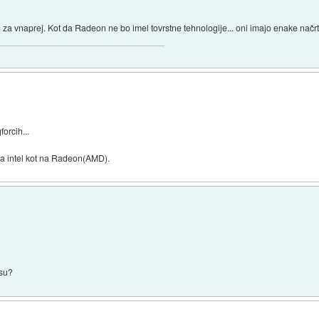
za vnaprej. Kot da Radeon ne bo imel tovrstne tehnologije... oni imajo enake načrte
forcih...
j na intel kot na Radeon(AMD).
asu?