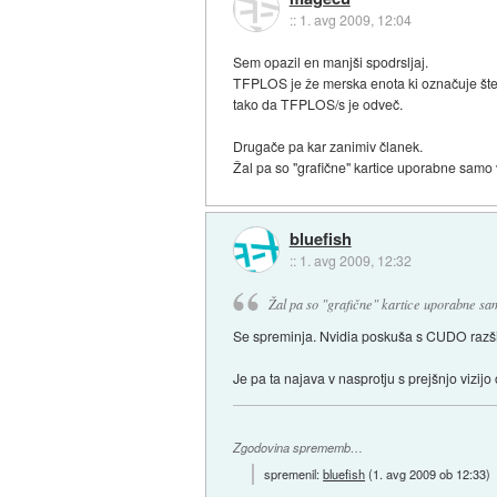
::
1. avg 2009, 12:04
Sem opazil en manjši spodrsljaj.
TFPLOS je že merska enota ki označuje števi
tako da TFPLOS/s je odveč.
Drugače pa kar zanimiv članek.
Žal pa so "grafične" kartice uporabne samo v
bluefish
::
1. avg 2009, 12:32
Žal pa so "grafične" kartice uporabne sam
Se spreminja. Nvidia poskuša s CUDO razširit
Je pa ta najava v nasprotju s prejšnjo vizijo
Zgodovina sprememb…
spremenil:
bluefish
(
1. avg 2009 ob 12:33
)