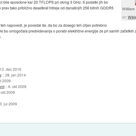
 bi bile sposobne kar 20 TFLOPS pri okrog 3 GHz. S podatki jih bo
je prav tako približno desetkrat hitreje od današnjih 256 bitnih GDDR5
William 
vir:
Wiki
r teh napovedi, je povedal še, da bo za dosego teh ciljev potrebno
 ki bo omogočala predvidevanja o porabi električne energije že pri samih začetkih 
.
12. dec 2016
e
::
28. jan 2014
kt 2009
ami
::
6. okt 2009
 okt 2009
3. jul 2009