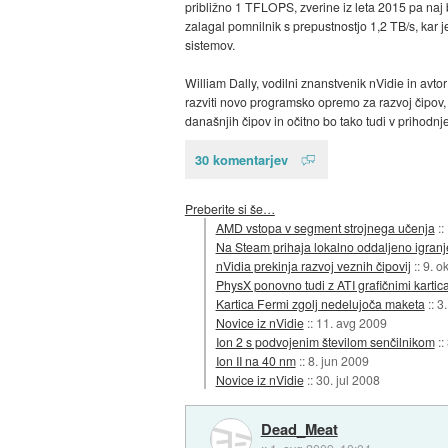
približno 1 TFLOPS, zverine iz leta 2015 pa naj
zalagal pomnilnik s prepustnostjo 1,2 TB/s, kar 
sistemov.
William Dally, vodilni znanstvenik nVidie in avto
razviti novo programsko opremo za razvoj čipov,
današnjih čipov in očitno bo tako tudi v prihodnje
30 komentarjev
Preberite si še…
AMD vstopa v segment strojnega učenja
::
Na Steam prihaja lokalno oddaljeno igranj
nVidia prekinja razvoj veznih čipovij
::
9. o
PhysX ponovno tudi z ATI grafičnimi kartic
Kartica Fermi zgolj nedelujoča maketa
::
3.
Novice iz nVidie
::
11. avg 2009
Ion 2 s podvojenim številom senčilnikom
::
Ion II na 40 nm
::
8. jun 2009
Novice iz nVidie
::
30. jul 2008
Dead_Meat