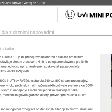
naslednji dve leti
::
včeraj ob 11:37
idia z drznimi napovedmi
čne kartice
le DirectX 10, je bil precej revolucionaren s stališča arhitekture
estavljajo stream procesorji, ki jih je poleg premetavanja grafičnih
 namene, kot so npr. znanstvene raziskave ali pa za domače
ov visoke ločljivosti.
 G200b in ATIjev RV790, vsebujeta 240 oz. 800 stream procesorjev,
torej v roku petih let, v naših računalnikih počivale zverine s kar 5000
dušikom in napajanje z mobilnim jedrskim reaktorjem nekaj
s, medtem ko glavna grafična akterja pravkar preizkušata 40 nm
sno mnogo bolj zmogljiva od današnjih. Slednji so zmožni izračunati