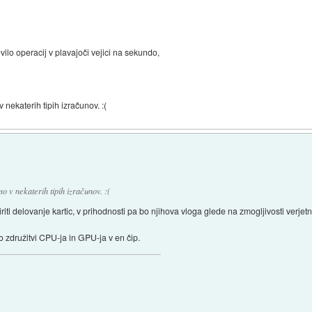
lo operacij v plavajoči vejici na sekundo,
 nekaterih tipih izračunov. :(
o v nekaterih tipih izračunov. :(
i delovanje kartic, v prihodnosti pa bo njihova vloga glede na zmogljivosti verjetn
 o združitvi CPU-ja in GPU-ja v en čip.