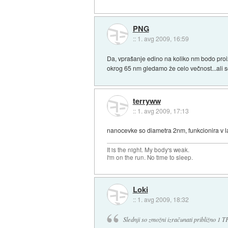
PNG
::
1. avg 2009, 16:59
Da, vprašanje edino na koliko nm bodo proiz
okrog 65 nm gledamo že celo večnost...ali 
terryww
::
1. avg 2009, 17:13
nanocevke so diametra 2nm, funkcionira v l
It is the night. My body's weak.
I'm on the run. No time to sleep.
Loki
::
1. avg 2009, 18:32
Slednji so zmožni izračunati približno 1