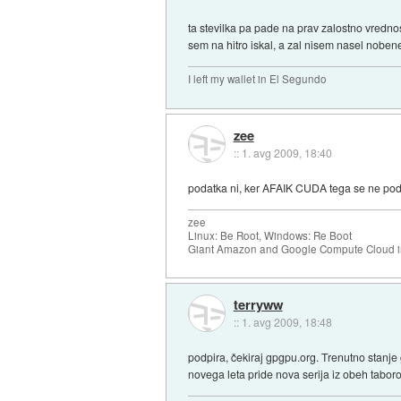
ta stevilka pa pade na prav zalostno vrednos
sem na hitro iskal, a zal nisem nasel nobe
I left my wallet in El Segundo
zee
::
1. avg 2009, 18:40
podatka ni, ker AFAIK CUDA tega se ne pod
zee
Linux: Be Root, Windows: Re Boot
Giant Amazon and Google Compute Cloud in
terryww
::
1. avg 2009, 18:48
podpira, čekiraj gpgpu.org. Trenutno stanje gle
novega leta pride nova serija iz obeh tabor