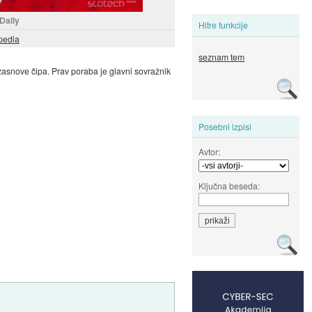
Dally
Hitre funkcije
pedia
seznam tem
zasnove čipa. Prav poraba je glavni sovražnik
Posebni izpisi
Avtor:
Ključna beseda: