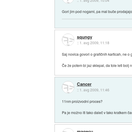
::
1. avg 2009, 10:04
Gori jim pod nogami, pa mal buče prodajajo 
squngy
::
1. avg 2009, 11:18
Saj novica govori o grafičnih karticah, ne o g
Če že potem bi jaz sklepal, da tole leti bol
Cancer
::
1. avg 2009, 11:46
11nm proizvodni proces?
Pa je možno iti tako daleč v tako kratkem č
magecu