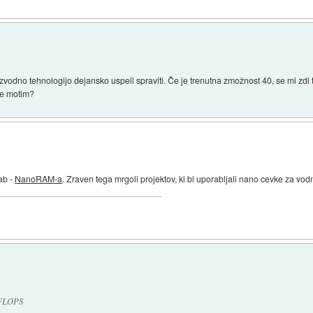
vodno tehnologijo dejansko uspeli spraviti. Če je trenutna zmožnost 40, se mi zdi
se motim?
ab -
NanoRAM-a
. Zraven tega mrgoli projektov, ki bi uporabljali nano cevke za vodn
 TFLOPS