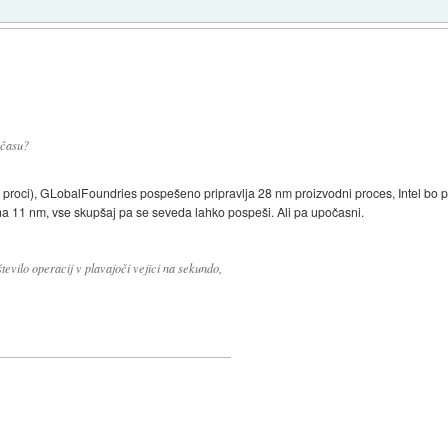
 času?
proci), GLobalFoundries pospešeno pripravlja 28 nm proizvodni proces, Intel bo pa
a 11 nm, vse skupšaj pa se seveda lahko pospeši. Ali pa upočasni.
vilo operacij v plavajoči vejici na sekundo,