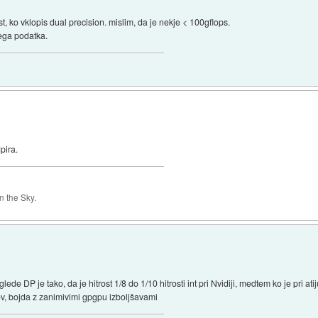
t, ko vklopis dual precision. mislim, da je nekje < 100gflops.
nega podatka.
pira.
 the Sky.
de DP je tako, da je hitrost 1/8 do 1/10 hitrosti int pri Nvidiji, medtem ko je pri atiju 
ov, bojda z zanimivimi gpgpu izboljšavami