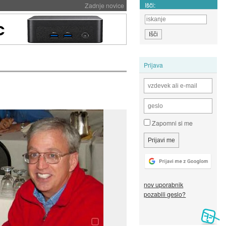
Išči:
Zadnje novice
Prijava
Zapomni si me
nov uporabnik
pozabili geslo?