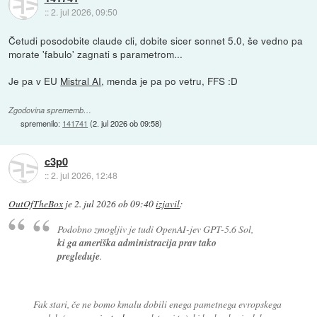
::
2. jul 2026, 09:50
Četudi posodobite claude cli, dobite sicer sonnet 5.0, še vedno pa
morate 'fabulo' zagnati s parametrom...
Je pa v EU
Mistral AI
, menda je pa po vetru, FFS :D
Zgodovina sprememb…
spremenilo:
141741
(
2. jul 2026 ob 09:58
)
c3p0
::
2. jul 2026, 12:48
OutOfTheBox
je
2. jul 2026 ob 09:40
izjavil
:
Podobno zmogljiv je tudi OpenAI-jev GPT-5.6 Sol,
ki ga ameriška administracija prav tako
pregleduje
.
Fak stari, če ne bomo kmalu dobili enega pametnega evropskega