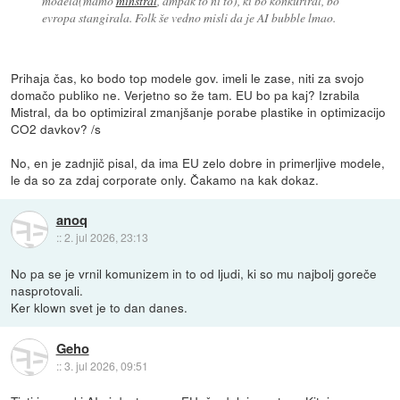
modela(mamo
minstral
, ampak to ni to), ki bo konkuriral, bo
evropa stangirala. Folk še vedno misli da je AI bubble lmao.
Prihaja čas, ko bodo top modele gov. imeli le zase, niti za svojo
domačo publiko ne. Verjetno so že tam. EU bo pa kaj? Izrabila
Mistral, da bo optimiziral zmanjšanje porabe plastike in optimizacijo
CO2 davkov? /s
No, en je zadnjič pisal, da ima EU zelo dobre in primerljive modele,
le da so za zdaj corporate only. Čakamo na kak dokaz.
anoq
::
2. jul 2026, 23:13
No pa se je vrnil komunizem in to od ljudi, ki so mu najbolj goreče
nasprotovali.
Ker klown svet je to dan danes.
Geho
::
3. jul 2026, 09:51