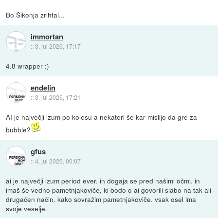
Bo Šikonja zrihtal...
immortan
::
3. jul 2026, 17:17
4.8 wrapper :)
endelin
::
3. jul 2026, 17:21
AI je največji izum po kolesu a nekateri še kar mislijo da gre za
bubble?
gfus
::
4. jul 2026, 00:07
ai je največji izum period ever. in dogaja se pred našimi očmi. in
imaš še vedno pametnjakoviče, ki bodo o ai govorili slabo na tak ali
drugačen način. kako sovražim pametnjakoviče. vsak osel ima
svoje veselje.