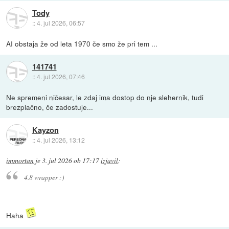
Tody
::
4. jul 2026, 06:57
AI obstaja že od leta 1970 če smo že pri tem ...
141741
::
4. jul 2026, 07:46
Ne spremeni ničesar, le zdaj ima dostop do nje slehernik, tudi
brezplačno, če zadostuje...
Kayzon
::
4. jul 2026, 13:12
immortan
je
3. jul 2026 ob 17:17
izjavil
:
4.8 wrapper :)
Haha