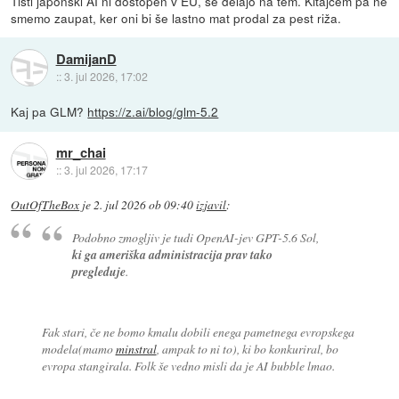
Tisti japonski AI ni dostopen v EU, še delajo na tem. Kitajcem pa ne
smemo zaupat, ker oni bi še lastno mat prodal za pest riža.
DamijanD
::
3. jul 2026, 17:02
Kaj pa GLM?
https://z.ai/blog/glm-5.2
mr_chai
::
3. jul 2026, 17:17
OutOfTheBox
je
2. jul 2026 ob 09:40
izjavil
:
Podobno zmogljiv je tudi OpenAI-jev GPT-5.6 Sol,
ki ga ameriška administracija prav tako
pregleduje
.
Fak stari, če ne bomo kmalu dobili enega pametnega evropskega
modela(mamo
minstral
, ampak to ni to), ki bo konkuriral, bo
evropa stangirala. Folk še vedno misli da je AI bubble lmao.