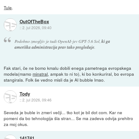
Tule
.
OutOfTheBox
::
2. jul 2026, 09:40
Podobno zmogljiv je tudi OpenAI-jev GPT-5.6 Sol,
ki ga
ameriška administracija prav tako pregleduje
.
Fak stari, če ne bomo kmalu dobili enega pametnega evropskega
modela(mamo
minstral
, ampak to ni to), ki bo konkuriral, bo evropa
stangirala. Folk še vedno misli da je AI bubble lmao.
Tody
::
2. jul 2026, 09:46
Seveda je buble in zmeri večji... tko kot je bil dot com. Kar ne
pomeni da bo tehnologija šla stran... Se ma zadeva odvija prehitro
za moj okus.
141741