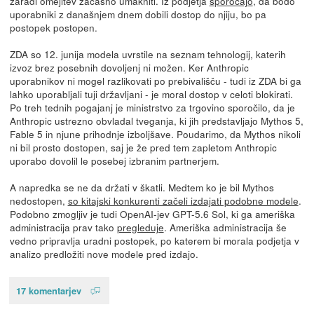
zaradi omejitev začasno umakniti. Iz podjetja
sporočajo
, da bodo
uporabniki z današnjem dnem dobili dostop do njiju, bo pa
postopek postopen.
ZDA so 12. junija modela uvrstile na seznam tehnologij, katerih
izvoz brez posebnih dovoljenj ni možen. Ker Anthropic
uporabnikov ni mogel razlikovati po prebivališču - tudi iz ZDA bi ga
lahko uporabljali tuji državljani - je moral dostop v celoti blokirati.
Po treh tednih pogajanj je ministrstvo za trgovino sporočilo, da je
Anthropic ustrezno obvladal tveganja, ki jih predstavljajo Mythos 5,
Fable 5 in njune prihodnje izboljšave. Poudarimo, da Mythos nikoli
ni bil prosto dostopen, saj je že pred tem zapletom Anthropic
uporabo dovolil le posebej izbranim partnerjem.
A napredka se ne da držati v škatli. Medtem ko je bil Mythos
nedostopen,
so kitajski konkurenti začeli izdajati podobne modele
.
Podobno zmogljiv je tudi OpenAI-jev GPT-5.6 Sol, ki ga ameriška
administracija prav tako
pregleduje
. Ameriška administracija še
vedno pripravlja uradni postopek, po katerem bi morala podjetja v
analizo predložiti nove modele pred izdajo.
17 komentarjev