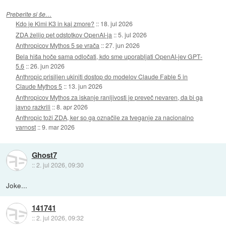
Preberite si še…
Kdo je Kimi K3 in kaj zmore?
::
18. jul 2026
ZDA želijo pet odstotkov OpenAI-ja
::
5. jul 2026
Anthropicov Mythos 5 se vrača
::
27. jun 2026
Bela hiša hoče sama odločati, kdo sme uporabljati OpenAI-jev GPT-
5.6
::
26. jun 2026
Anthropic prisiljen ukiniti dostop do modelov Claude Fable 5 in
Claude Mythos 5
::
13. jun 2026
Anthropicov Mythos za iskanje ranljivosti je preveč nevaren, da bi ga
javno razkrili
::
8. apr 2026
Anthropic toži ZDA, ker so ga označile za tveganje za nacionalno
varnost
::
9. mar 2026
Ghost7
::
2. jul 2026, 09:30
Joke...
141741
::
2. jul 2026, 09:32