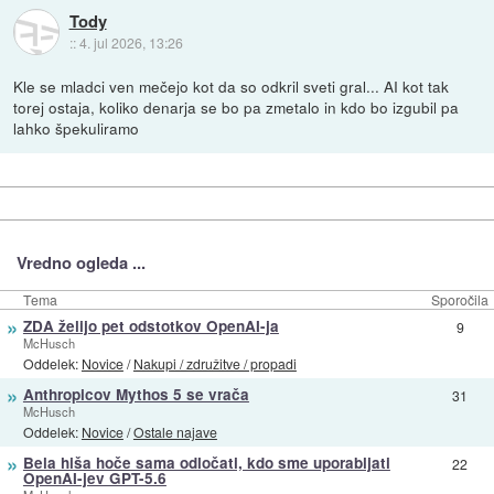
Tody
::
4. jul 2026, 13:26
Kle se mladci ven mečejo kot da so odkril sveti gral... AI kot tak
torej ostaja, koliko denarja se bo pa zmetalo in kdo bo izgubil pa
lahko špekuliramo
Vredno ogleda ...
Tema
Sporočila
»
ZDA želijo pet odstotkov OpenAI-ja
9
McHusch
Oddelek:
Novice
/
Nakupi / združitve / propadi
»
Anthropicov Mythos 5 se vrača
31
McHusch
Oddelek:
Novice
/
Ostale najave
»
Bela hiša hoče sama odločati, kdo sme uporabljati
22
OpenAI-jev GPT-5.6