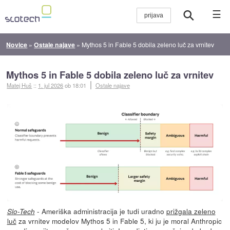
☰
Novice
»
Ostale najave
»
Mythos 5 in Fable 5 dobila zeleno luč za vrnitev
Mythos 5 in Fable 5 dobila zeleno luč za vrnitev
Matej Huš
::
1. jul 2026
ob 18:01
Ostale najave
- Ameriška administracija je tudi uradno
prižgala zeleno
Slo-Tech
luč
za vrnitev modelov Mythos 5 in Fable 5, ki ju je moral Anthropic