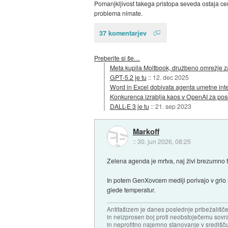
Pomanjkljivost takega pristopa seveda ostaja cen
problema nimate.
37 komentarjev
Preberite si še…
Meta kupila Moltbook, družbeno omrežje z
GPT-5.2 je tu
::
12. dec 2025
Word in Excel dobivata agenta umetne int
Konkurenca izrablja kaos v OpenAI za poso
DALL-E 3 je tu
::
21. sep 2023
Markoff
::
30. jun 2026, 08:25
Zelena agenda je mrtva, naj živi brezumno t
In potem GenXovcem mediji porivajo v grlo 
glede temperatur.
Antifašizem je danes poslednje pribežališče
in neizprosen boj proti neobstoječemu sovr
in neprofitno najemno stanovanje v središču