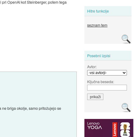
ni pri OpenAI kot Steinberger, potem tega
Hitre funkcije
seznam tem
Posebni izpisi
Avtor:
Ključna beseda:
ne briga okolje, samo pritožujejo se