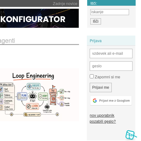
Išči:
Zadnje novice
agenti
Prijava
Zapomni si me
nov uporabnik
pozabili geslo?