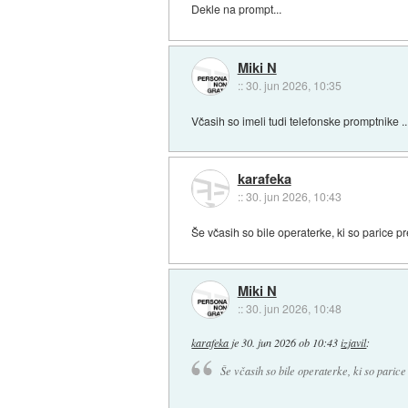
Dekle na prompt...
Miki N
::
30. jun 2026, 10:35
Včasih so imeli tudi telefonske promptnike ..
karafeka
::
30. jun 2026, 10:43
Še včasih so bile operaterke, ki so parice pre
Miki N
::
30. jun 2026, 10:48
karafeka
je
30. jun 2026 ob 10:43
izjavil
:
Še včasih so bile operaterke, ki so parice 