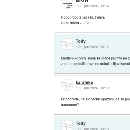
::
30. jun 2026, 09:14
Robot robota vpraša, tralala
kolko token znaša ...
Tody
::
30. jun 2026, 09:18
Medtem ko 99% sveta še ročne promta ne zna 
znali ne določit pravil ne določit ciljev kamol
karafeka
::
30. jun 2026, 09:18
Mimogrede, na slo-techu opažam, da se pogo
namenom?
Tody
::
30. jun 2026, 09:19