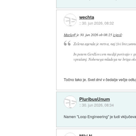
wechta
::
30. jun 2026, 08:32
Markoff
je
30. jun 2026 ob 08:25
izjavil
:
Zelena agenda je mrtva, naj živi brezumn
In potem GenXovcem mediji porivajo v grl
vprašanj. Nobenega mladega ne briga okol
Točno tako je. Svet drvi v čedalje večje odtu
PluribusUnum
::
30. jun 2026, 08:34
Namen "Loop Engineering" je tudi vključevan
Miki N