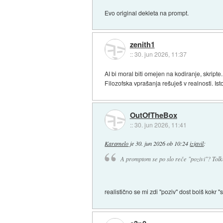
Evo original dekleta na prompt.
zenith1
::
30. jun 2026, 11:37
AI bi moral biti omejen na kodiranje, skripte.
Filozofska vprašanja rešuješ v realnosti. Isto e
OutOfTheBox
::
30. jun 2026, 11:41
Karamelo
je
30. jun 2026 ob 10:24
izjavil
:
A promptom se po slo reče "pozivi"? Tolk
realistično se mi zdi "poziv" dost bolš kokr "