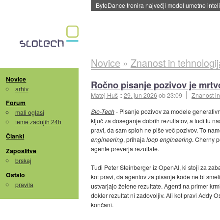
Spletne strani začele streči oglase za agente
Novice
»
Znanost in tehnologij
Novice
Ročno pisanje pozivov je mrtvo
arhiv
Matej Huš
::
29. jun 2026
ob 23:09
Znanost in
Forum
Slo-Tech
- Pisanje pozivov za modele generativ
mali oglasi
ključ za doseganje dobrih rezultatov,
a tudi tu n
teme zadnjih 24h
pravi, da sam sploh ne piše več pozivov. To na
Članki
engineering
, prihaja
loop engineering
. Cherny p
agente preverja rezultate.
Zaposlitve
brskaj
Tudi Peter Steinberger iz OpenAI, ki stoji za z
Ostalo
kot pravi, da agentov za pisanje kode ne bi smeli
pravila
ustvarjajo želene rezultate. Agenti na primer kr
dokler rezultat ni zadovoljiv. Ali kot pravi Add
končani.