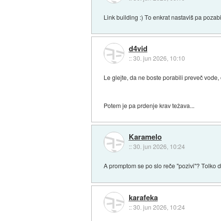
Link building :) To enkrat nastaviš pa pozabi
d4vid
::
30. jun 2026, 10:10
Le glejte, da ne boste porabili preveč vode, 
Potem je pa prdenje krav težava...
Karamelo
::
30. jun 2026, 10:24
A promptom se po slo reče "pozivi"? Tolko 
karafeka
::
30. jun 2026, 10:24