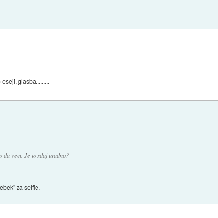
seji, glasba.........
o da vem. Je to zdaj uradno?
sebek" za selfie.