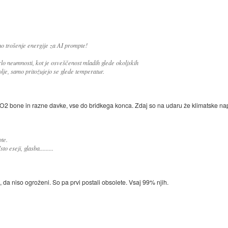
o trošenje energije za AI prompte!
o neumnosti, kot je osveščenost mladih glede okoljskih
je, samo pritožujejo se glede temperatur.
CO2 bone in razne davke, vse do bridkega konca. Zdaj so na udaru že klimatske na
pte.
o eseji, glasba.........
i, da niso ogroženi. So pa prvi postali obsolete. Vsaj 99% njih.