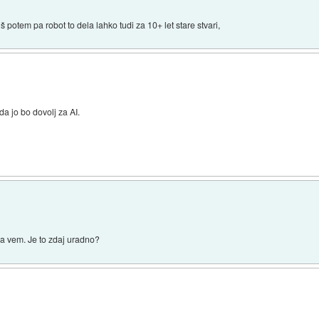
š potem pa robot to dela lahko tudi za 10+ let stare stvari,
da jo bo dovolj za AI.
da vem. Je to zdaj uradno?