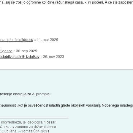
a, saj se trošijo ogromne količine računskega časa, ki ni poceni. A če ste zaposle
a umetno inteligenco
::
11. mar 2026
eligence
::
30. sep 2025
dobitve lastnih izdelkov
::
26. nov 2023
rošenje energije za AI prompte!
neumnosti, kot je osveščenost mladih glede okoljskih vprašanj. Nobenega mladega 
 ničvredneža, je ideologija ničesar
ažniku - v zameno za državni denar
 Ljubljane. -- Tomaž Štih, 2021