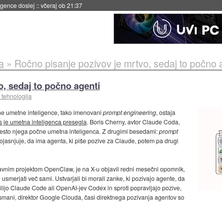
 umetne inteligence
::
včeraj ob 21:23
a
»
Ročno pisanje pozivov je mrtvo, sedaj to počno 
, sedaj to počno agenti
 tehnologija
ne umetne inteligence, tako imenovani
prompt engineering
, ostaja
as je umetna inteligenca presegla
. Boris Cherny, avtor Claude Coda,
mesto njega počne umetna inteligenca. Z drugimi besedami:
prompt
ojasnjuje, da ima agenta, ki piše pozive za Claude, potem pa drugi
abavnim projektom OpenClaw, je na X-u objavil redni mesečni opomnik,
 usmerjati več sami. Ustvarjali bi morali zanke, ki pozivajo agente, da
milijo Claude Code ali OpenAI-jev Codex in sproti popravljajo pozive,
y Osmani, direktor Google Clouda, časi direktnega pozivanja agentov so