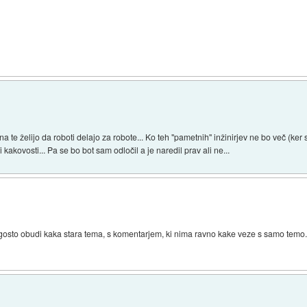
te želijo da roboti delajo za robote... Ko teh "pametnih" inžinirjev ne bo več (ker
i kakovosti... Pa se bo bot sam odločil a je naredil prav ali ne...
sto obudi kaka stara tema, s komentarjem, ki nima ravno kake veze s samo temo. O