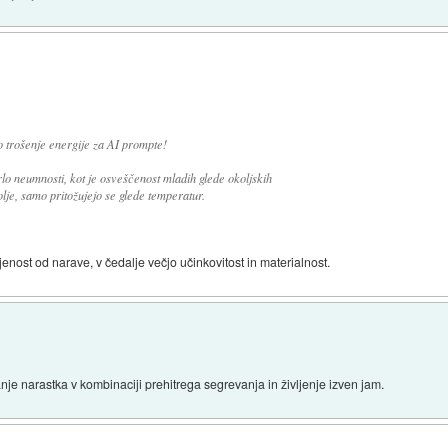
o trošenje energije za AI prompte!
o neumnosti, kot je osveščenost mladih glede okoljskih
je, samo pritožujejo se glede temperatur.
jenost od narave, v čedalje večjo učinkovitost in materialnost.
je narastka v kombinaciji prehitrega segrevanja in življenje izven jam.