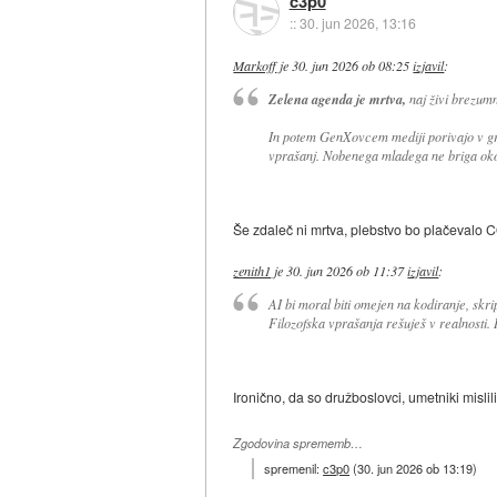
c3p0
::
30. jun 2026, 13:16
Markoff
je
30. jun 2026 ob 08:25
izjavil
:
Zelena agenda je mrtva,
naj živi brezumn
In potem GenXovcem mediji porivajo v grl
vprašanj. Nobenega mladega ne briga okol
Še zdaleč ni mrtva, plebstvo bo plačevalo 
zenith1
je
30. jun 2026 ob 11:37
izjavil
:
AI bi moral biti omejen na kodiranje, skri
Filozofska vprašanja rešuješ v realnosti. Ist
Ironično, da so družboslovci, umetniki mislil
Zgodovina sprememb…
spremenil:
c3p0
(
30. jun 2026 ob 13:19
)