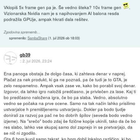
Vklopiš 5x frame gen pa je. Še vedno šteka? 10x frame gen
.
Vizionarska Nvidia nam je s napihovanjem AI balona resda
podražila GPUje, ampak hkrati dala rešitev.
Zgodovina sprememb…
spremenilo:
SambaShare
(
1. jul 2026 ob 18:03
)
gb39
::
2. jul 2026, 23:24
Ena panoga obstaja že dolgo časa, ki zahteva denar v naprej.
Plačat za nek produkt, ki ga ne poznaš, pa če tudi je to GTA, je
zelo nespametno. Ampak vsak zase ve, kako bo porabil svoj denar.
Izgovor, da lahko igro naložiš predčasno, je privlečen za lase. Kaj ti
bo predčasno naložena igra, če bo pa slaba. Vedno, absolutno
vedno se počaka na prve ocene. Samo na tak način lahko prisilimo
ustvarjalce h premišljenemu ustvarjanju. Dokler pa bodo ljudje
donirali za razvoj pa pač ne bo dobrih špilov (seveda bodo vedno
izjeme). Na "srečo" bodo zdaj še fizične kopije ukinili, tako da če bo
res slabo, lahko vse skupaj samo dol zaprejo in se pretvarjajo, da
se nič ni zgodilo.
Gta 6 bom kupil samo takrat, ko bom dobil lokalno različico, ki bo