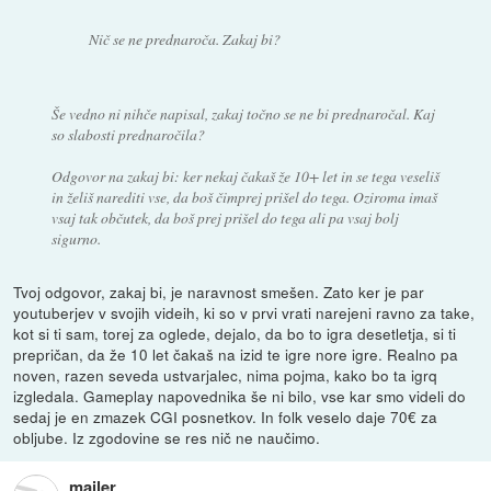
Nič se ne prednaroča. Zakaj bi?
Še vedno ni nihče napisal, zakaj točno se ne bi prednaročal. Kaj
so slabosti prednaročila?
Odgovor na zakaj bi: ker nekaj čakaš že 10+ let in se tega veseliš
in želiš narediti vse, da boš čimprej prišel do tega. Oziroma imaš
vsaj tak občutek, da boš prej prišel do tega ali pa vsaj bolj
sigurno.
Tvoj odgovor, zakaj bi, je naravnost smešen. Zato ker je par
youtuberjev v svojih videih, ki so v prvi vrati narejeni ravno za take,
kot si ti sam, torej za oglede, dejalo, da bo to igra desetletja, si ti
prepričan, da že 10 let čakaš na izid te igre nore igre. Realno pa
noven, razen seveda ustvarjalec, nima pojma, kako bo ta igrq
izgledala. Gameplay napovednika še ni bilo, vse kar smo videli do
sedaj je en zmazek CGI posnetkov. In folk veselo daje 70€ za
obljube. Iz zgodovine se res nič ne naučimo.
mailer