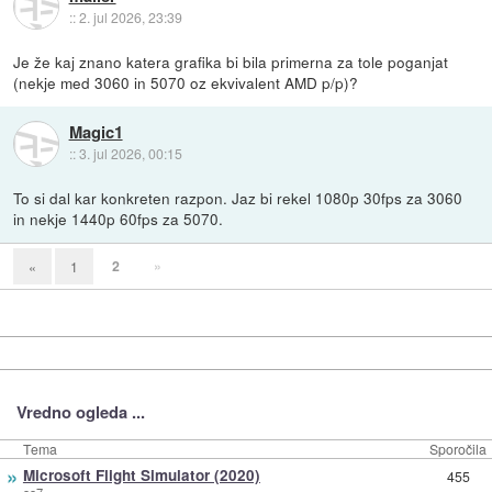
::
2. jul 2026, 23:39
Je že kaj znano katera grafika bi bila primerna za tole poganjat
(nekje med 3060 in 5070 oz ekvivalent AMD p/p)?
Magic1
::
3. jul 2026, 00:15
To si dal kar konkreten razpon. Jaz bi rekel 1080p 30fps za 3060
in nekje 1440p 60fps za 5070.
2
»
«
1
Vredno ogleda ...
Tema
Sporočila
»
Microsoft Flight Simulator (2020)
455
oo7