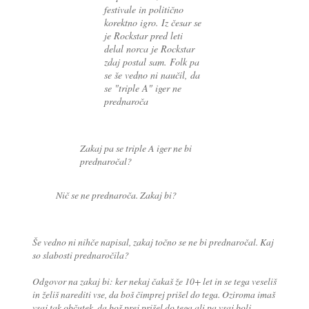
festivale in politično
korektno igro. Iz česar se
je Rockstar pred leti
delal norca je Rockstar
zdaj postal sam. Folk pa
se še vedno ni naučil, da
se "triple A" iger ne
prednaroča
Zakaj pa se triple A iger ne bi
prednaročal?
Nič se ne prednaroča. Zakaj bi?
Še vedno ni nihče napisal, zakaj točno se ne bi prednaročal. Kaj
so slabosti prednaročila?
Odgovor na zakaj bi: ker nekaj čakaš že 10+ let in se tega veseliš
in želiš narediti vse, da boš čimprej prišel do tega. Oziroma imaš
vsaj tak občutek, da boš prej prišel do tega ali pa vsaj bolj