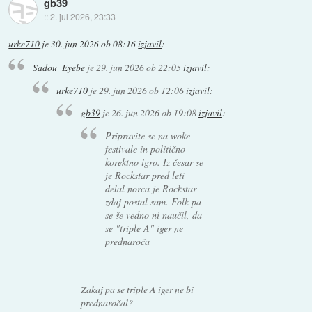
gb39
::
2. jul 2026, 23:33
urke710
je
30. jun 2026 ob 08:16
izjavil
:
Sadou_Eyebe
je
29. jun 2026 ob 22:05
izjavil
:
urke710
je
29. jun 2026 ob 12:06
izjavil
:
gb39
je
26. jun 2026 ob 19:08
izjavil
:
Pripravite se na woke
festivale in politično
korektno igro. Iz česar se
je Rockstar pred leti
delal norca je Rockstar
zdaj postal sam. Folk pa
se še vedno ni naučil, da
se "triple A" iger ne
prednaroča
Zakaj pa se triple A iger ne bi
prednaročal?