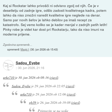
Kaj si Rockstar lahko privošči ni odvisno zgolj od njih. Če je v
desetletju od zadnje igre, odšlo zadosti kvalitetnega kadra, potem
lahko da niso zmožni naredit kvalitetne igre neglede na denar.
Samo par novih šefov je lahko debilov pa imaš recept za
katastrofo. Sej vemo koliko se je kader menjal v zadnjih petih letih!
Pinky robe je videt kar dost pri Rockstarju, tako da niso imuni na
moderne prijeme.
Zgodovina sprememb…
spremenil:
Magic1
(
30. jun 2026 ob 15:43
)
Sadou_Eyebe
::
30. jun 2026, 21:16
urke710
je
30. jun 2026 ob 08:16
izjavil
:
Sadou_Eyebe
je
29. jun 2026 ob 22:05
izjavil
:
urke710
je
29. jun 2026 ob 12:06
izjavil
:
gb39
je
26. jun 2026 ob 19:08
izjavil
:
Pripravite se na woke