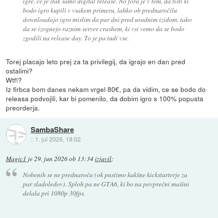
igre, če je itak samo digital release. No fora je v tem, da tisti ki
bodo igro kupili v vsakem primeru, lahko ob prednaročilu
downloadajo igro mislim da par dni pred uradnim izidom, tako
da se izognejo raznim server crashem, ki vsi vemo da se bodo
zgodili na release day. To je pa tudi vse.
Torej placajo leto prej za ta privilegij, da igrajo en dan pred
ostalimi?
Wtf!?
Iz firbca bom danes nekam vrgel 80€, pa da vidim, ce se bodo do
releasa podvojili, kar bi pomenilo, da dobim igro s 100% popusta
preorderja.
SambaShare
::
1. jul 2026, 18:02
Magic1
je
29. jun 2026 ob 13:34
izjavil
:
Nobenih se ne prednaroča (ok pustimo kakšne kickstarterje za
par sladoledov). Sploh pa ne GTA6, ki bo na povprečni mašini
delala pri 1080p 30fps.