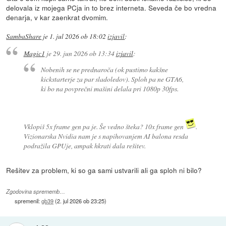
delovala iz mojega PCja in to brez interneta. Seveda če bo vredna
denarja, v kar zaenkrat dvomim.
SambaShare
je
1. jul 2026 ob 18:02
izjavil
:
Magic1
je
29. jun 2026 ob 13:34
izjavil
:
Nobenih se ne prednaroča (ok pustimo kakšne
kickstarterje za par sladoledov). Sploh pa ne GTA6,
ki bo na povprečni mašini delala pri 1080p 30fps.
Vklopiš 5x frame gen pa je. Še vedno šteka? 10x frame gen
.
Vizionarska Nvidia nam je s napihovanjem AI balona resda
podražila GPUje, ampak hkrati dala rešitev.
Rešitev za problem, ki so ga sami ustvarili ali ga sploh ni bilo?
Zgodovina sprememb…
spremenil:
gb39
(
2. jul 2026 ob 23:25
)