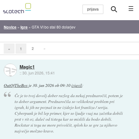
☰
Novice
»
Igre
»
GTA VI bo stal 80 dolarjev
2
»
«
1
Magic1
::
30. jun 2026, 15:41
OutOfTheBox
je
30. jun 2026 ob 09:10
izjavil
:
Če je to tvoj dovolj dober razlog da nekaj prednaročiš, potem je
to dober argument. Prednaročila so velikokrat problem pri
igrah, ki jih ne poznaš in ne izidejo kot franšiza / serija.
Cyberpunk je bil lep primer, kjer so ljudje vsaj na začetku dobili
prst v rit oz. daleč od tistega kar so mislili da bodo dobili.
Rockstar si tega ne more privoščit, sploh ko se gre za njihovo
največjo molzno kravo.