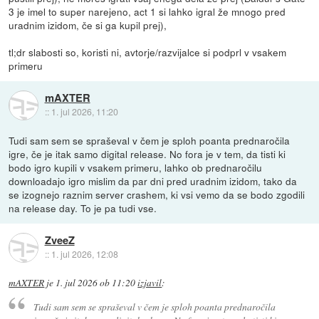
3 je imel to super narejeno, act 1 si lahko igral že mnogo pred
uradnim izidom, če si ga kupil prej),
tl;dr slabosti so, koristi ni, avtorje/razvijalce si podprl v vsakem
primeru
mAXTER
::
1. jul 2026, 11:20
Tudi sam sem se spraševal v čem je sploh poanta prednaročila
igre, če je itak samo digital release. No fora je v tem, da tisti ki
bodo igro kupili v vsakem primeru, lahko ob prednaročilu
downloadajo igro mislim da par dni pred uradnim izidom, tako da
se izognejo raznim server crashem, ki vsi vemo da se bodo zgodili
na release day. To je pa tudi vse.
ZveeZ
::
1. jul 2026, 12:08
mAXTER
je
1. jul 2026 ob 11:20
izjavil
:
Tudi sam sem se spraševal v čem je sploh poanta prednaročila