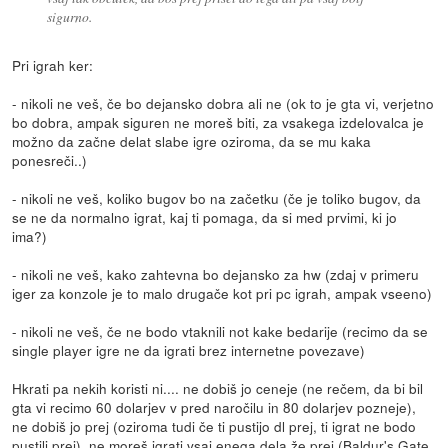
sigurno.
Pri igrah ker:
- nikoli ne veš, če bo dejansko dobra ali ne (ok to je gta vi, verjetno
bo dobra, ampak siguren ne moreš biti, za vsakega izdelovalca je
možno da začne delat slabe igre oziroma, da se mu kaka
ponesreči..)
- nikoli ne veš, koliko bugov bo na začetku (če je toliko bugov, da
se ne da normalno igrat, kaj ti pomaga, da si med prvimi, ki jo
ima?)
- nikoli ne veš, kako zahtevna bo dejansko za hw (zdaj v primeru
iger za konzole je to malo drugače kot pri pc igrah, ampak vseeno)
- nikoli ne veš, če ne bodo vtaknili not kake bedarije (recimo da se
single player igre ne da igrati brez internetne povezave)
Hkrati pa nekih koristi ni.... ne dobiš jo ceneje (ne rečem, da bi bil
gta vi recimo 60 dolarjev v pred naročilu in 80 dolarjev pozneje),
ne dobiš jo prej (oziroma tudi če ti pustijo dl prej, ti igrat ne bodo
pustili prej), ne moreš igrati vsaj enega dela že prej (Baldur's Gate