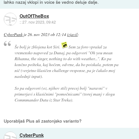
lahko nazaj vklopi in voice še vedno deluje dalje.
OutOfTheBox
::
27. nov 2023, 09:42
CyberPunk
je
26. nov 2023 ob 12:14
izjavil
:
Še bolj je zblojena kot Siri.
Sem za foro vprašal za
vremensko napoved za Dunaj, pa odgovori "Oh you mean
Rihanna, the singer, nothing to do with weather...". Ko pa
končno pošteka, kaj hočem, odvrne, da bo poiskala, potem pa
nič (verjetno klasičen challenge-response, pa je čakalo moj
naslednji input).
So pa odgovori (oz. njihov stil) precej bolj "naravni" v
primerjavi s klasičnimi "pomočnicami" (torej manj v slogu
Commmander Data iz Star Treka).
Uporabljaš Plus ali zastonjsko varianto?
CyberPunk