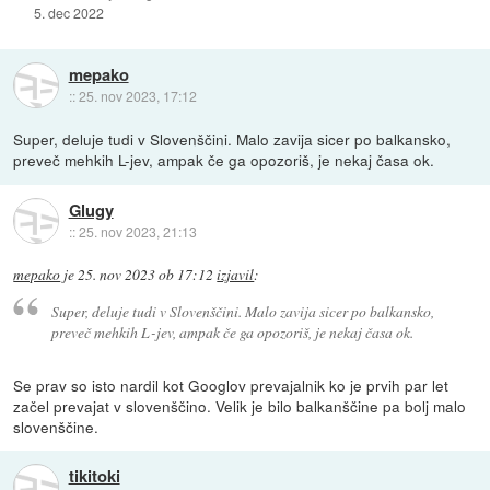
5. dec 2022
mepako
::
25. nov 2023, 17:12
Super, deluje tudi v Slovenščini. Malo zavija sicer po balkansko,
preveč mehkih L-jev, ampak če ga opozoriš, je nekaj časa ok.
Glugy
::
25. nov 2023, 21:13
mepako
je
25. nov 2023 ob 17:12
izjavil
:
Super, deluje tudi v Slovenščini. Malo zavija sicer po balkansko,
preveč mehkih L-jev, ampak če ga opozoriš, je nekaj časa ok.
Se prav so isto nardil kot Googlov prevajalnik ko je prvih par let
začel prevajat v slovenščino. Velik je bilo balkanščine pa bolj malo
slovenščine.
tikitoki