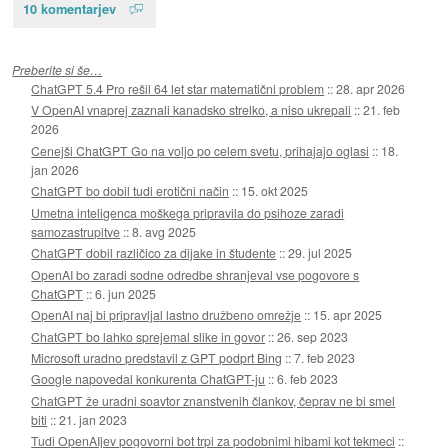
10 komentarjev
Preberite si še…
ChatGPT 5.4 Pro rešil 64 let star matematični problem
::
28. apr 2026
V OpenAI vnaprej zaznali kanadsko strelko, a niso ukrepali
::
21. feb
2026
Cenejši ChatGPT Go na voljo po celem svetu, prihajajo oglasi
::
18.
jan 2026
ChatGPT bo dobil tudi erotični način
::
15. okt 2025
Umetna inteligenca moškega pripravila do psihoze zaradi
samozastrupitve
::
8. avg 2025
ChatGPT dobil različico za dijake in študente
::
29. jul 2025
OpenAI bo zaradi sodne odredbe shranjeval vse pogovore s
ChatGPT
::
6. jun 2025
OpenAI naj bi pripravljal lastno družbeno omrežje
::
15. apr 2025
ChatGPT bo lahko sprejemal slike in govor
::
26. sep 2023
Microsoft uradno predstavil z GPT podprt Bing
::
7. feb 2023
Google napovedal konkurenta ChatGPT-ju
::
6. feb 2023
ChatGPT že uradni soavtor znanstvenih člankov, čeprav ne bi smel
biti
::
21. jan 2023
Tudi OpenAIjev pogovorni bot trpi za podobnimi hibami kot tekmeci
::