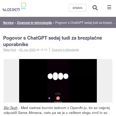
☰
Novice
»
Znanost in tehnologija
»
Pogovor s ChatGPT sedaj tudi za brezplačne uporabnike
Pogovor s ChatGPT sedaj tudi za brezplačne
uporabnike
Matej Huš
::
25. nov 2023
ob 14:10
Znanost in tehnologija
- Med nadvse burnim tednom v OpenAI-ju, ko so najprej
Slo-Tech
odpustili Sama Altmana, nato pa se je v velikem slogu vrnil in so