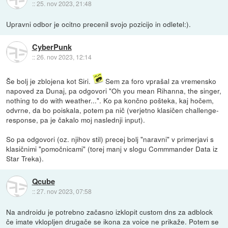
::
25. nov 2023, 21:48
Upravni odbor je ocitno precenil svojo pozicijo in odletel:).
CyberPunk
::
26. nov 2023, 12:14
Še bolj je zblojena kot Siri.
Sem za foro vprašal za vremensko
napoved za Dunaj, pa odgovori "Oh you mean Rihanna, the singer,
nothing to do with weather...". Ko pa končno pošteka, kaj hočem,
odvrne, da bo poiskala, potem pa nič (verjetno klasičen challenge-
response, pa je čakalo moj naslednji input).
So pa odgovori (oz. njihov stil) precej bolj "naravni" v primerjavi s
klasičnimi "pomočnicami" (torej manj v slogu Commmander Data iz
Star Treka).
Qcube
::
27. nov 2023, 07:58
Na androidu je potrebno začasno izklopit custom dns za adblock
če imate vklopljen drugače se ikona za voice ne prikaže. Potem se