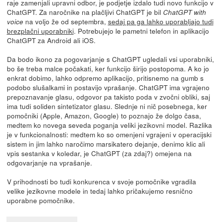
raje zamenjali upravni odbor, je podjetje izdalo tudi novo funkcijo v
ChatGPT. Za naročnike na plačljivi ChatGPT je bil
ChatGPT with
na voljo že od septembra,
sedaj pa ga lahko uporabljajo tudi
voice
brezplačni uporabniki
. Potrebujejo le pametni telefon in aplikacijo
ChatGPT za Android ali iOS.
Da bodo ikono za pogovarjanje s ChatGPT ugledali vsi uporabniki,
bo še treba malce počakati, ker funkcijo širijo postopoma. A ko jo
enkrat dobimo, lahko odpremo aplikacijo, pritisnemo na gumb s
podobo slušalkami in postavijo vprašanje. ChatGPT ima vgrajeno
prepoznavanje glasu, odgovor pa takisto poda v zvočni obliki, saj
ima tudi soliden sintetizator glasu. Slednje ni nič posebnega, ker
pomočniki (Apple, Amazon, Google) to poznajo že dolgo časa,
medtem ko novega seveda poganja veliki jezikovni model. Razlika
je v funkcionalnosti: medtem ko so omenjeni vgrajeni v operacijski
sistem in jim lahko naročimo marsikatero dejanje, denimo klic ali
vpis sestanka v koledar, je ChatGPT (za zdaj?) omejena na
odgovarjanje na vprašanje.
V prihodnosti bo tudi konkurenca v svoje pomočnike vgradila
velike jezikovne modele in tedaj lahko pričakujemo resnično
uporabne pomočnike.