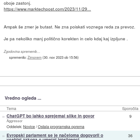
oboje zastonj.
https://www.marktechpost.com/2023/11/29...
Ampak še zmer je butast. Ne zna poiskati voznega reda za prevoz.
Je pa nekoliko manj politično korekten in celo kdaj kaj izpljune .
Zgodovina sprememb…
spremenilo:
Zimonem
(
30. nov 2023 ob 15:56
)
Vredno ogleda ...
Tema
Sporočila
»
ChatGPT bo lahko sprejemal slike in govor
9
Aggressor
Oddelek:
Novice
/
Ostala programska oprema
»
Evropski parlament se je načeloma dogovoril o
36
vsebini zakona o umetni inteligenci