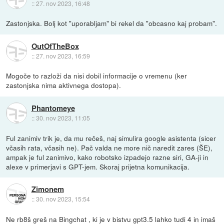
::
27. nov 2023, 16:48
Zastonjska. Bolj kot "uporabljam" bi rekel da "obcasno kaj probam".
OutOfTheBox
::
27. nov 2023, 16:59
Mogoče to razloži da nisi dobil informacije o vremenu (ker
zastonjska nima aktivnega dostopa).
Phantomeye
::
30. nov 2023, 11:05
Ful zanimiv trik je, da mu rečeš, naj simulira google asistenta (sicer
včasih rata, včasih ne). Pač valda ne more nič naredit zares (ŠE),
ampak je ful zanimivo, kako robotsko izpadejo razne siri, GA-ji in
alexe v primerjavi s GPT-jem. Skoraj prijetna komunikacija.
Zimonem
::
30. nov 2023, 15:54
Ne rb8š greš na Bingchat , ki je v bistvu gpt3.5 lahko tudi 4 in imaš