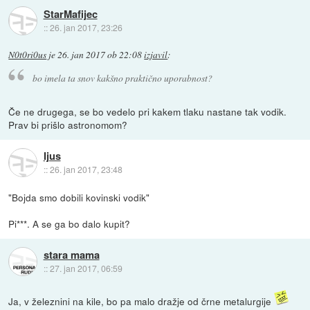
StarMafijec
::
26. jan 2017, 23:26
N0t0ri0us
je
26. jan 2017 ob 22:08
izjavil
:
bo imela ta snov kakšno praktično uporabnost?
Če ne drugega, se bo vedelo pri kakem tlaku nastane tak vodik.
Prav bi prišlo astronomom?
Ijus
::
26. jan 2017, 23:48
"Bojda smo dobili kovinski vodik"
Pi***. A se ga bo dalo kupit?
stara mama
::
27. jan 2017, 06:59
Ja, v železnini na kile, bo pa malo dražje od črne metalurgije