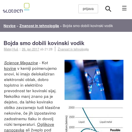
☰
Novice
»
Znanost in tehnologija
»
Bojda smo dobili kovinski vodik
Bojda smo dobili kovinski vodik
Matej Huš
::
26. jan 2017
ob 21:28
Znanost in tehnologija
- Kot
Science Magazine
kovine
v kemiji poimenujemo
snovi, ki imajo delokaliziran
elektronski oblak, dobro
toplotno in električno
prevodnost ter kovinski sijaj.
Nekoliko manj znano pa je
dejstvo, da lahko kovinsko
obliko zavzamejo tudi klasične
nekovine, če jih izpostavimo
zadostnemu tlaku in dovolj
nizki temperaturi.
Ogljikove
nanocevke
ali žveplo pod