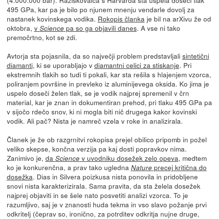
495 GPa, kar pa je bilo po njunem mnenju vendarle dovolj za
nastanek kovinskega vodika.
Rokopis članka
je bil na arXivu že od
oktobra,
v
pa so ga objavili danes
. A vse ni tako
Science
premočrtno, kot se zdi.
Avtorja sta pojasnila, da so največji problem predstavljali
sintetični
diamanti
, ki se uporabljajo v
diamantni celici za stiskanje
. Pri
ekstremnih tlakih so tudi ti pokali, kar sta rešila s hlajenjem vzorca,
poliranjem površine in prevleko iz aluminijevega oksida. Ko jima je
uspelo doseči želen tlak, se je vodik najprej spremenil v črn
material, kar je znan in dokumentiran prehod, pri tlaku 495 GPa pa
v sijočo rdečo snov, ki ni mogla biti nič drugega kakor kovinski
vodik. Ali pač? Nista je namreč vzela v roke in analizirala.
Članek je že ob razgrnitvi rokopisa prejel obilico pripomb in požel
veliko skepse, končna verzija pa kaj dosti popravkov nima.
Zanimivo je,
da
v uvodniku dosežek zelo opeva
, medtem
Science
ko je konkurenčna, a prav tako ugledna
precej kritična do
Nature
dosežka
. Dias in Silvera poizkusa nista ponovila in pridobljene
snovi nista karakterizirala. Sama pravita, da sta želela dosežek
najprej objaviti in se šele nato posvetiti analizi vzorca. To je
razumljivo, saj je v znanosti huda tekma in vso slavo požanje prvi
odkritelj (čeprav so, ironično, za potrditev odkritja nujne druge,