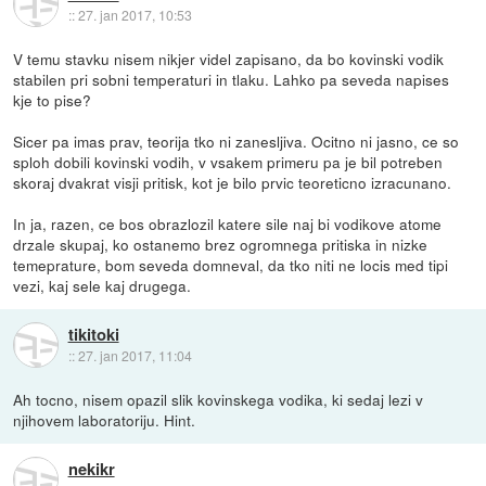
::
27. jan 2017, 10:53
V temu stavku nisem nikjer videl zapisano, da bo kovinski vodik
stabilen pri sobni temperaturi in tlaku. Lahko pa seveda napises
kje to pise?
Sicer pa imas prav, teorija tko ni zanesljiva. Ocitno ni jasno, ce so
sploh dobili kovinski vodih, v vsakem primeru pa je bil potreben
skoraj dvakrat visji pritisk, kot je bilo prvic teoreticno izracunano.
In ja, razen, ce bos obrazlozil katere sile naj bi vodikove atome
drzale skupaj, ko ostanemo brez ogromnega pritiska in nizke
temeprature, bom seveda domneval, da tko niti ne locis med tipi
vezi, kaj sele kaj drugega.
tikitoki
::
27. jan 2017, 11:04
Ah tocno, nisem opazil slik kovinskega vodika, ki sedaj lezi v
njihovem laboratoriju. Hint.
nekikr