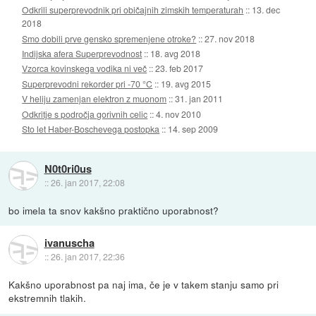
Odkrili superprevodnik pri običajnih zimskih temperaturah
::
13. dec
2018
Smo dobili prve gensko spremenjene otroke?
::
27. nov 2018
Indijska afera Superprevodnost
::
18. avg 2018
Vzorca kovinskega vodika ni več
::
23. feb 2017
Superprevodni rekorder pri -70 °C
::
19. avg 2015
V heliju zamenjan elektron z muonom
::
31. jan 2011
Odkritje s področja gorivnih celic
::
4. nov 2010
Sto let Haber-Boschevega postopka
::
14. sep 2009
N0t0ri0us
::
26. jan 2017, 22:08
bo imela ta snov kakšno praktično uporabnost?
ivanuscha
::
26. jan 2017, 22:36
Kakšno uporabnost pa naj ima, če je v takem stanju samo pri
ekstremnih tlakih.