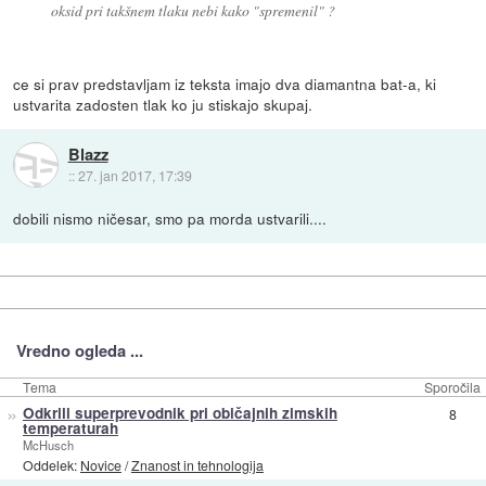
oksid pri takšnem tlaku nebi kako "spremenil" ?
ce si prav predstavljam iz teksta imajo dva diamantna bat-a, ki
ustvarita zadosten tlak ko ju stiskajo skupaj.
Blazz
::
27. jan 2017, 17:39
dobili nismo ničesar, smo pa morda ustvarili....
Vredno ogleda ...
Tema
Sporočila
»
Odkrili superprevodnik pri običajnih zimskih
8
temperaturah
McHusch
Oddelek:
Novice
/
Znanost in tehnologija