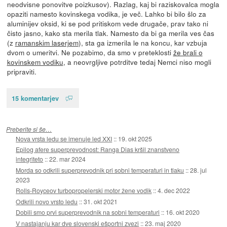
neodvisne ponovitve poizkusov). Razlag, kaj bi raziskovalca mogla
opaziti namesto kovinskega vodika, je več. Lahko bi bilo šlo za
aluminijev oksid, ki se pod pritiskom vede drugače, prav tako ni
čisto jasno, kako sta merila tlak. Namesto da bi ga merila ves čas
(z
ramanskim laserjem
), sta ga izmerila le na koncu, kar vzbuja
dvom o umeritvi. Ne pozabimo, da smo v preteklosti
že brali o
kovinskem vodiku
, a neovrgljive potrditve tedaj Nemci niso mogli
pripraviti.
15 komentarjev
Preberite si še…
Nova vrsta ledu se imenuje led XXI
::
19. okt 2025
Epilog afere superprevodnost: Ranga Dias kršil znanstveno
integriteto
::
22. mar 2024
Morda so odkrili superprevodnik pri sobni temperaturi in tlaku
::
28. jul
2023
Rolls-Royceov turbopropelerski motor žene vodik
::
4. dec 2022
Odkrili novo vrsto ledu
::
31. okt 2021
Dobili smo prvi superprevodnik na sobni temperaturi
::
16. okt 2020
V nastajanju kar dve slovenski ešportni zvezi
::
23. maj 2020