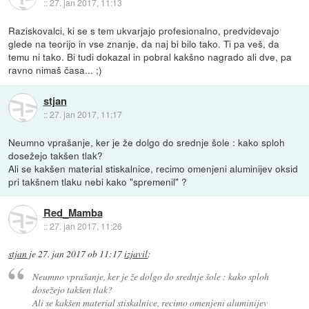
::
27. jan 2017, 11:13
Raziskovalci, ki se s tem ukvarjajo profesionalno, predvidevajo
glede na teorijo in vse znanje, da naj bi bilo tako. Ti pa veš, da
temu ni tako. Bi tudi dokazal in pobral kakšno nagrado ali dve, pa
ravno nimaš časa... ;)
stjan
::
27. jan 2017, 11:17
Neumno vprašanje, ker je že dolgo do srednje šole : kako sploh
dosežejo takšen tlak?
Ali se kakšen material stiskalnice, recimo omenjeni aluminijev oksid
pri takšnem tlaku nebi kako "spremenil" ?
Red_Mamba
::
27. jan 2017, 11:26
stjan
je
27. jan 2017 ob 11:17
izjavil
:
Neumno vprašanje, ker je že dolgo do srednje šole : kako sploh
dosežejo takšen tlak?
Ali se kakšen material stiskalnice, recimo omenjeni aluminijev