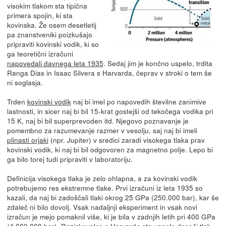
visokim tlakom sta tipična
primera spojin, ki sta
kovinska. Že osem desetletij
pa znanstveniki poizkušajo
pripraviti kovinski vodik, ki so
ga teoretični izračuni
napovedali davnega leta 1935
. Sedaj jim je končno uspelo, trdita
Ranga Dias in Isaac Silvera s Harvarda, čeprav v stroki o tem še
ni soglasja.
Trden
kovinski vodik
naj bi imel po napovedih številne zanimive
lastnosti, in sicer naj bi bil 15-krat gostejši od tekočega vodika pri
15 K, naj bi bil superprevoden itd. Njegovo poznavanje je
pomembno za razumevanje razmer v vesolju, saj naj bi imeli
plinasti orjaki
(npr. Jupiter) v sredici zaradi visokega tlaka prav
kovinski vodik, ki naj bi bil odgovoren za magnetno polje. Lepo bi
ga bilo torej tudi pripraviti v laboratoriju.
Definicija visokega tlaka je zelo ohlapna, a za kovinski vodik
potrebujemo res ekstremne tlake. Prvi izračuni iz leta 1935 so
kazali, da naj bi zadoščali tlaki okrog 25 GPa (250.000 bar), kar še
zdaleč ni bilo dovolj. Vsak nadaljnji eksperiment in vsak novi
izračun je mejo pomaknil više, ki je bila v zadnjih letih pri 400 GPa
(4.000.000 bar). Raziskovalca s Harvarda sta uspela doseči tlak