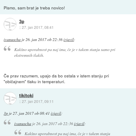
Pismo, sam brat je treba novico!
3p
::
27. jan 2017, 08:41
ivanuscha
je
26. jan 2017 ob 22:36
izjavil
:
Kakšno uporabnost pa naj ima, če je v takem stanju samo pri
ekstremnih tlakih.
Če prav razumem, upajo da bo ostala v istem stanju pri
"običajnem" tlaku in temperaturi.
tikitoki
::
27. jan 2017, 09:11
3p
je
27. jan 2017 ob 08:41
izjavil
:
ivanuscha
je
26. jan 2017 ob 22:36
izjavil
:
Kakšno uporabnost pa naj ima, če je v takem stanju