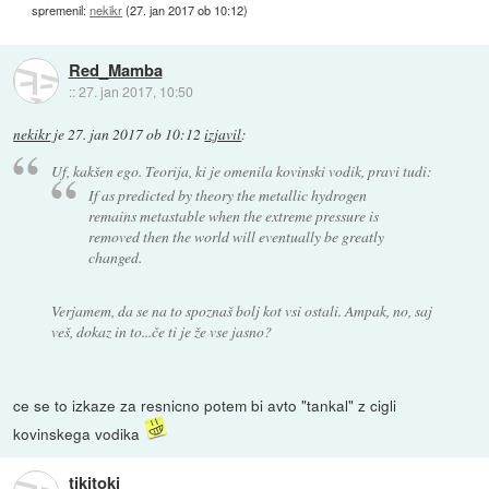
spremenil:
nekikr
(
27. jan 2017 ob 10:12
)
Red_Mamba
::
27. jan 2017, 10:50
nekikr
je
27. jan 2017 ob 10:12
izjavil
:
Uf, kakšen ego. Teorija, ki je omenila kovinski vodik, pravi tudi:
If as predicted by theory the metallic hydrogen
remains metastable when the extreme pressure is
removed then the world will eventually be greatly
changed.
Verjamem, da se na to spoznaš bolj kot vsi ostali. Ampak, no, saj
veš, dokaz in to...če ti je že vse jasno?
ce se to izkaze za resnicno potem bi avto "tankal" z cigli
kovinskega vodika
tikitoki