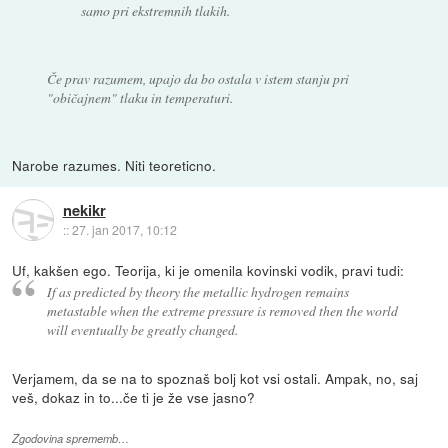
samo pri ekstremnih tlakih.
Če prav razumem, upajo da bo ostala v istem stanju pri
"običajnem" tlaku in temperaturi.
Narobe razumes. Niti teoreticno.
nekikr
::
27. jan 2017, 10:12
Uf, kakšen ego. Teorija, ki je omenila kovinski vodik, pravi tudi:
If as predicted by theory the metallic hydrogen remains
metastable when the extreme pressure is removed then the world
will eventually be greatly changed.
Verjamem, da se na to spoznaš bolj kot vsi ostali. Ampak, no, saj
veš, dokaz in to...če ti je že vse jasno?
Zgodovina sprememb…