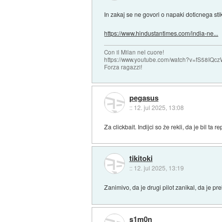
In zakaj se ne govori o napaki doticnega sti
https://www.hindustantimes.com/india-ne...
Con il Milan nel cuore!
https://www.youtube.com/watch?v=fS58I
Forza ragazzi!
pegasus
::
12. jul 2025, 13:08
Za clickbait. Indijci so že rekli, da je bil ta 
tikitoki
::
12. jul 2025, 13:19
Zanimivo, da je drugi pilot zanikal, da je pre
s1m0n