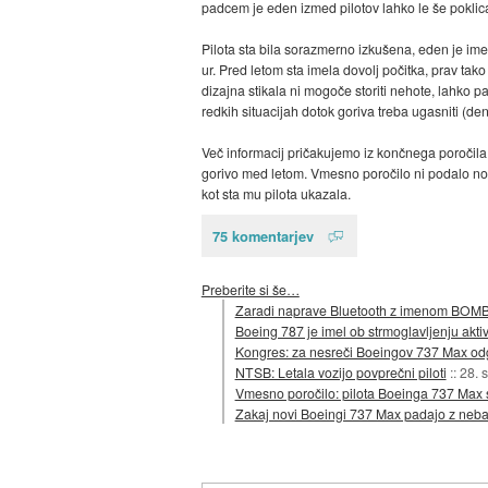
padcem je eden izmed pilotov lahko le še poklical
Pilota sta bila sorazmerno izkušena, eden je imel
ur. Pred letom sta imela dovolj počitka, prav tako
dizajna stikala ni mogoče storiti nehote, lahko p
redkih situacijah dotok goriva treba ugasniti (de
Več informacij pričakujemo iz končnega poročila
gorivo med letom. Vmesno poročilo ni podalo noben
kot sta mu pilota ukazala.
75 komentarjev
Preberite si še…
Zaradi naprave Bluetooth z imenom BOMB je
Boeing 787 je imel ob strmoglavljenju akti
Kongres: za nesreči Boeingov 737 Max od
NTSB: Letala vozijo povprečni piloti
::
28. 
Vmesno poročilo: pilota Boeinga 737 Max s
Zakaj novi Boeingi 737 Max padajo z neba