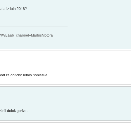
kala iz leta 2018?
QczWWE&ab_channel=MariusMotora
report za dotično letalo nonissue.
kinil dotok goriva.