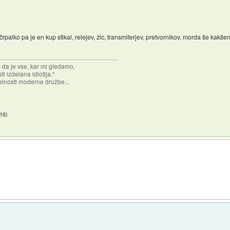
rpalko pa je en kup stikal, relejev, žic, transmiterjev, pretvornikov, morda še kakše
n da je vse, kar mi gledamo,
 izdelana idiotija."
lnosti moderne družbe...
:16
)