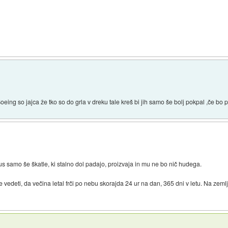
 Boeing so jajca že tko so do grla v dreku tale kreš bi jih samo še bolj pokpal ,če bo 
us samo še škatle, ki stalno dol padajo, proizvaja in mu ne bo nič hudega.
edeti, da večina letal frči po nebu skorajda 24 ur na dan, 365 dni v letu. Na zemlji s