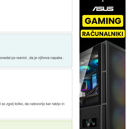
povedal po resnici , da je njihova napaka .
o zgolj toliko, da natovorijo kar rabijo in