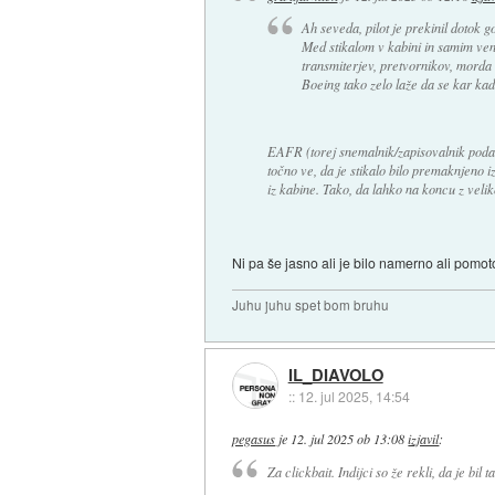
Ah seveda, pilot je prekinil dotok go
Med stikalom v kabini in samim venti
transmiterjev, pretvornikov, morda
Boeing tako zelo laže da se kar kadi
EAFR (torej snemalnik/zapisovalnik podatk
točno ve, da je stikalo bilo premaknjeno i
iz kabine. Tako, da lahko na koncu z veliko
Ni pa še jasno ali je bilo namerno ali pomo
Juhu juhu spet bom bruhu
IL_DIAVOLO
::
12. jul 2025, 14:54
pegasus
je
12. jul 2025 ob 13:08
izjavil
:
Za clickbait. Indijci so že rekli, da je bil 