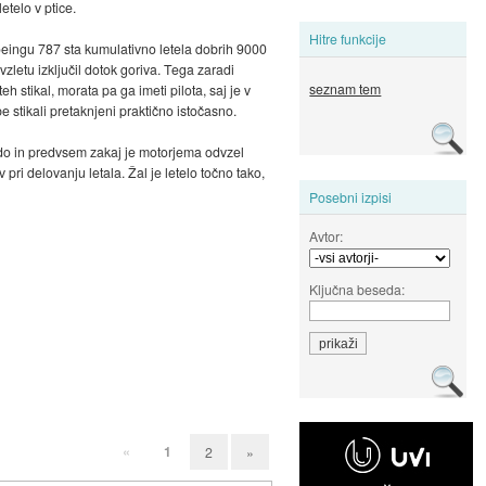
etelo v ptice.
Hitre funkcije
 Boeingu 787 sta kumulativno letela dobrih 9000
vzletu izključil dotok goriva. Tega zaradi
seznam tem
 stikal, morata pa ga imeti pilota, saj je v
e stikali pretaknjeni praktično istočasno.
kdo in predvsem zakaj je motorjema odvzel
ri delovanju letala. Žal je letelo točno tako,
Posebni izpisi
Avtor:
Ključna beseda:
«
1
2
»