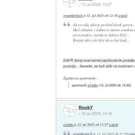
::
12. jul 2025, 13:27
gruntfürmich
je
12. jul 2025 ob 12:16
izjavil
:
Ah seveda, pilot je prekinil dotok goriva...
Med stikalom v kabini in samim ventilom ali
pretvornikov, morda še kakšen PLC...
Boeing tako zelo laže da se kar kadi...
EAFR (torej snemalnik/zapisovalnik podatkov)
pozicijo... Seveda, se tudi sliši na zvočnem 
Zgodovina sprememb…
spremenil:
s1m0n
(
12. jul 2025 ob 13:30
)
RookY
::
12. jul 2025, 14:18
s1m0n
je
12. jul 2025 ob 13:27
izjavil
:
gruntfürmich
je
12. jul 2025 ob 12:16
izjav