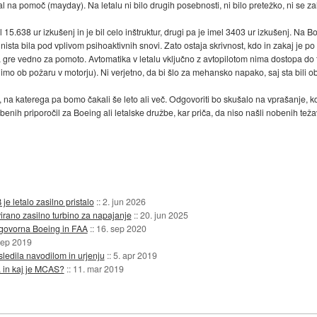
 na pomoč (mayday). Na letalu ni bilo drugih posebnosti, ni bilo pretežko, ni se zal
 15.638 ur izkušenj in je bil celo inštruktur, drugi pa je imel 3403 ur izkušenj. Na
 nista bila pod vplivom psihoaktivnih snovi. Zato ostaja skrivnost, kdo in zakaj je po 
a gre vedno za pomoto. Avtomatika v letalu vključno z avtopilotom nima dostopa do teh
nimo ob požaru v motorju). Ni verjetno, da bi šlo za mehansko napako, saj sta bili ob
, na katerega pa bomo čakali še leto ali več. Odgovoriti bo skušalo na vprašanje, 
ih priporočil za Boeing ali letalske družbe, kar priča, da niso našli nobenih težav p
 letalo zasilno pristalo
::
2. jun 2026
virano zasilno turbino za napajanje
::
20. jun 2025
govorna Boeing in FAA
::
16. sep 2020
sep 2019
ledila navodilom in urjenju
::
5. apr 2019
 in kaj je MCAS?
::
11. mar 2019