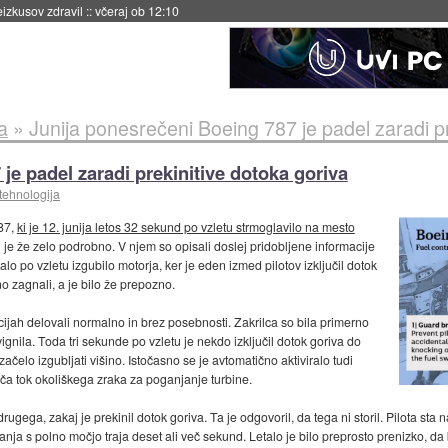
naslednji dve leti
::
včeraj ob 11:37
a
»
Junija ponesrečeni Boeing 787 je padel zaradi pr
je padel zaradi prekinitive dotoka goriva
tehnologija
87,
ki je 12. junija letos 32 sekund po vzletu strmoglavilo na mesto
ki je že zelo podrobno. V njem so opisali doslej pridobljene informacije
lo po vzletu izgubilo motorja, ker je eden izmed pilotov izključil dotok
 zagnali, a je bilo že prepozno.
cijah delovali normalno in brez posebnosti. Zakrilca so bila primerno
ignila. Toda tri sekunde po vzletu je nekdo izključil dotok goriva do
 začelo izgubljati višino. Istočasno se je avtomatično aktiviralo tudi
išča tok okoliškega zraka za poganjanje turbine.
ugega, zakaj je prekinil dotok goriva. Ta je odgovoril, da tega ni storil. Pilota sta
anja s polno močjo traja deset ali več sekund. Letalo je bilo preprosto prenizko, da b