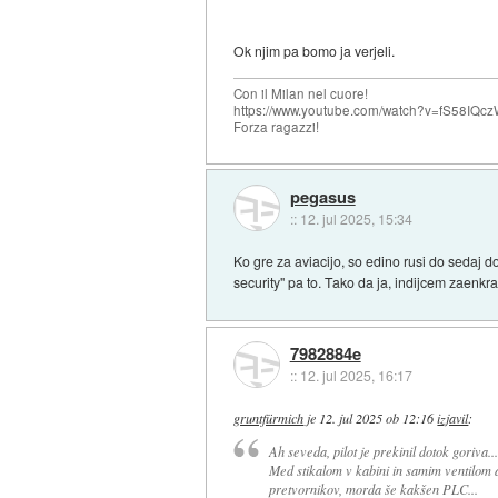
Ok njim pa bomo ja verjeli.
Con il Milan nel cuore!
https://www.youtube.com/watch?v=fS58I
Forza ragazzi!
pegasus
::
12. jul 2025, 15:34
Ko gre za aviacijo, so edino rusi do sedaj dok
security" pa to. Tako da ja, indijcem zaenk
7982884e
::
12. jul 2025, 16:17
gruntfürmich
je
12. jul 2025 ob 12:16
izjavil
:
Ah seveda, pilot je prekinil dotok goriva...
Med stikalom v kabini in samim ventilom ali
pretvornikov, morda še kakšen PLC...