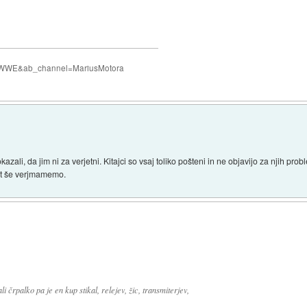
QczWWE&ab_channel=MariusMotora
azali, da jim ni za verjetni. Kitajci so vsaj toliko pošteni in ne objavijo za njih pro
rat še verjmamemo.
 črpalko pa je en kup stikal, relejev, žic, transmiterjev,