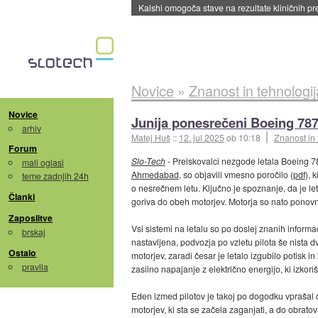
Sandisk že prodal več kot polovico SSD-jev za 
Novice
»
Znanost in tehnologij
Novice
Junija ponesrečeni Boeing 787 
arhiv
Matej Huš
::
12. jul 2025
ob 10:18
Znanost in 
Forum
Slo-Tech
- Preiskovalci nezgode letala Boeing 7
mali oglasi
Ahmedabad
, so objavili vmesno poročilo (
pdf
), 
teme zadnjih 24h
o nesrečnem letu. Ključno je spoznanje, da je leta
Članki
goriva do obeh motorjev. Motorja so nato ponovno
Zaposlitve
Vsi sistemi na letalu so po doslej znanih informa
brskaj
nastavljena, podvozja po vzletu pilota še nista dv
Ostalo
motorjev, zaradi česar je letalo izgubilo potisk in
pravila
zasilno napajanje z električno energijo, ki izkor
Eden izmed pilotov je takoj po dogodku vprašal dr
motorjev, ki sta se začela zaganjati, a do obratov