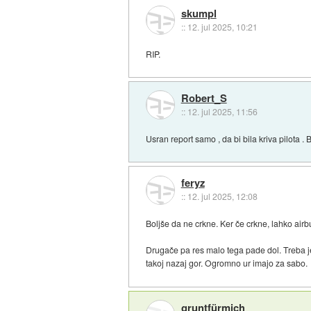
skumpl
::
12. jul 2025, 10:21
RIP.
Robert_S
::
12. jul 2025, 11:56
Usran report samo , da bi bila kriva pilota .
feryz
::
12. jul 2025, 12:08
Boljše da ne crkne. Ker če crkne, lahko airb
Drugače pa res malo tega pade dol. Treba je v
takoj nazaj gor. Ogromno ur imajo za sabo.
gruntfürmich