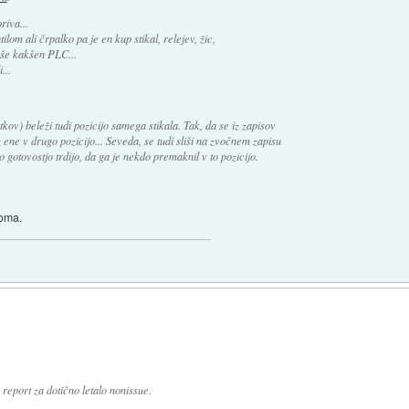
riva...
lom ali črpalko pa je en kup stikal, relejev, žic,
 še kakšen PLC...
...
ov) beleži tudi pozicijo samega stikala. Tak, da se iz zapisov
z ene v drugo pozicijo... Seveda, se tudi sliši na zvočnem zapisu
 gotovostjo trdijo, da ga je nekdo premaknil v to pozicijo.
toma.
ta report za dotično letalo nonissue.