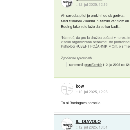
::
12. jul 2025, 12:16
Ah seveda, pilot je prekinil dotok goriva...
Med stikalom v kabini in samim ventilom ali č
Boeing tako zelo laže da se kar kadi...
"Namreč, da gre ta družba počasi v norost i
visoko organizirana bebavost, do podrobnosti
Psiholog HUBERT POŽARNIK, v Oni, o smise
Zgodovina sprememb…
spremenil:
gruntfürmich
(
12. jul 2025 ob 12
kow
::
12. jul 2025, 12:28
To ni Boeingovo porocilo.
IL_DIAVOLO
::
12. jul 2025, 13:01