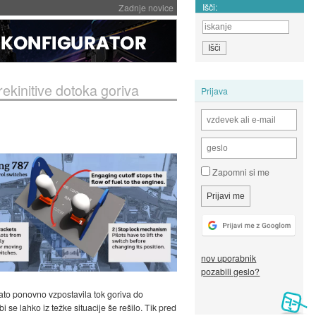
Išči:
Zadnje novice
ekinitive dotoka goriva
Prijava
Zapomni si me
nov uporabnik
pozabili geslo?
 nato ponovno vzpostavila tok goriva do
i se lahko iz težke situacije še rešilo. Tik pred