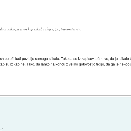
 črpalko pa je en kup stikal, relejev, žic, transmiterjev,
 beleži tudi pozicijo samega stikala. Tak, da se iz zapisov točno ve, da je stikalo
zapisu iz kabine. Tako, da lahko na koncu z veliko gotovostjo trdijo, da ga je nekdo 
il
: