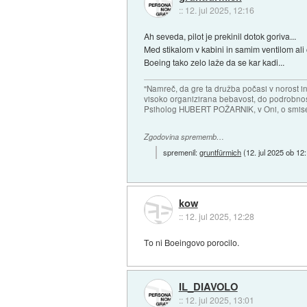
::
12. jul 2025, 12:16
Ah seveda, pilot je prekinil dotok goriva...
Med stikalom v kabini in samim ventilom ali č
Boeing tako zelo laže da se kar kadi...
"Namreč, da gre ta družba počasi v norost i
visoko organizirana bebavost, do podrobnosti
Psiholog HUBERT POŽARNIK, v Oni, o smise
Zgodovina sprememb…
spremenil:
gruntfürmich
(
12. jul 2025 ob 12
kow
::
12. jul 2025, 12:28
To ni Boeingovo porocilo.
IL_DIAVOLO
::
12. jul 2025, 13:01