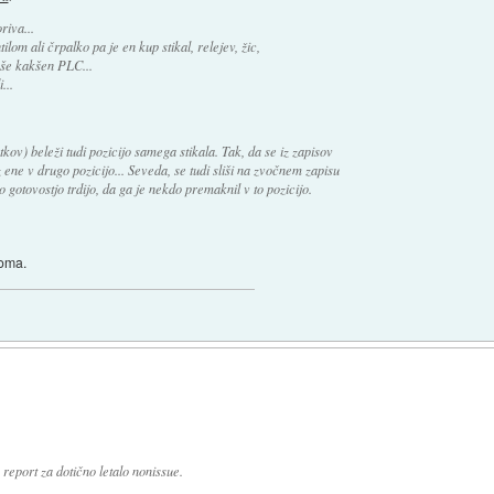
riva...
lom ali črpalko pa je en kup stikal, relejev, žic,
 še kakšen PLC...
...
ov) beleži tudi pozicijo samega stikala. Tak, da se iz zapisov
z ene v drugo pozicijo... Seveda, se tudi sliši na zvočnem zapisu
 gotovostjo trdijo, da ga je nekdo premaknil v to pozicijo.
toma.
ta report za dotično letalo nonissue.