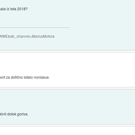
kala iz leta 2018?
QczWWE&ab_channel=MariusMotora
report za dotično letalo nonissue.
kinil dotok goriva.