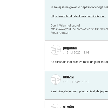
In zakaj se ne govori o napaki doticnega sti
https://www.hindustantimes.com/india-ne...
Con il Milan nel cuore!
https://www.youtube.com/watch?v=fS58I
Forza ragazzi!
pegasus
::
12. jul 2025, 13:08
Za clickbait. Indijci so že rekli, da je bil ta 
tikitoki
::
12. jul 2025, 13:19
Zanimivo, da je drugi pilot zanikal, da je pre
s1m0n