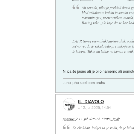
Ah seveda, pilot je prekinil dotok go
Med stikalom v kabini in samim venti
transmiterjev, pretvornikov, morda
Boeing tako zelo laže da se kar kadi
EAFR (torej snemalnik/zapisovalnik podatk
točno ve, da je stikalo bilo premaknjeno i
iz kabine. Tako, da lahko na koncu z veliko
Ni pa še jasno ali je bilo namerno ali pomo
Juhu juhu spet bom bruhu
IL_DIAVOLO
::
12. jul 2025, 14:54
pegasus
je
12. jul 2025 ob 13:08
izjavil
:
Za clickbait. Indijci so že rekli, da je bil 