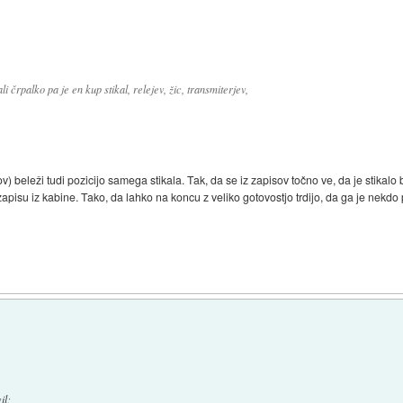
 črpalko pa je en kup stikal, relejev, žic, transmiterjev,
 beleži tudi pozicijo samega stikala. Tak, da se iz zapisov točno ve, da je stikalo
zapisu iz kabine. Tako, da lahko na koncu z veliko gotovostjo trdijo, da ga je nekdo 
il
: