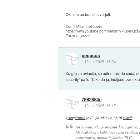
Ok njim pa bomo ja verjeli.
Con il Milan nel cuore!
https://www.youtube.com/watch?v=fS58I
Forza ragazzi!
pegasus
::
12. jul 2025, 15:34
Ko gre za aviacijo, so edino rusi do sedaj dok
security" pa to. Tako da ja, indijcem zaenk
7982884e
::
12. jul 2025, 16:17
gruntfürmich
je
12. jul 2025 ob 12:16
izjavil
:
Ah seveda, pilot je prekinil dotok goriva...
Med stikalom v kabini in samim ventilom ali
pretvornikov, morda še kakšen PLC...