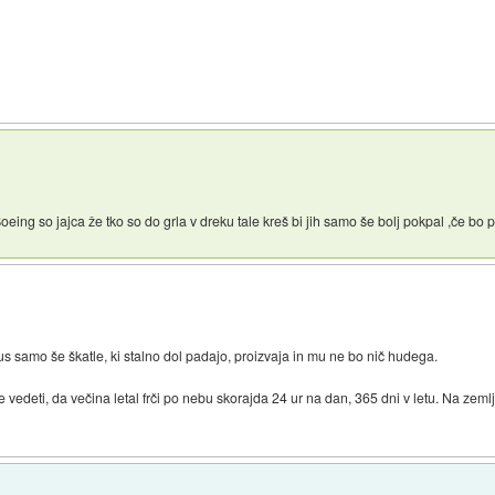
 Boeing so jajca že tko so do grla v dreku tale kreš bi jih samo še bolj pokpal ,če bo 
us samo še škatle, ki stalno dol padajo, proizvaja in mu ne bo nič hudega.
edeti, da večina letal frči po nebu skorajda 24 ur na dan, 365 dni v letu. Na zemlji s