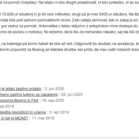
 na pomoč (mayday). Na letalu ni bilo drugih posebnosti, ni bilo pretežko, ni se zal
 15.638 ur izkušenj in je bil celo inštruktur, drugi pa je imel 3403 ur izkušenj. Na
 nista bila pod vplivom psihoaktivnih snovi. Zato ostaja skrivnost, kdo in zakaj je po 
a gre vedno za pomoto. Avtomatika v letalu vključno z avtopilotom nima dostopa do teh
nimo ob požaru v motorju). Ni verjetno, da bi šlo za mehansko napako, saj sta bili ob
, na katerega pa bomo čakali še leto ali več. Odgovoriti bo skušalo na vprašanje, 
ih priporočil za Boeing ali letalske družbe, kar priča, da niso našli nobenih težav p
 letalo zasilno pristalo
::
2. jun 2026
virano zasilno turbino za napajanje
::
20. jun 2025
govorna Boeing in FAA
::
16. sep 2020
sep 2019
ledila navodilom in urjenju
::
5. apr 2019
 in kaj je MCAS?
::
11. mar 2019