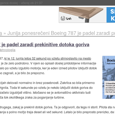
igence doslej
::
včeraj ob 21:37
a
»
Junija ponesrečeni Boeing 787 je padel zaradi pr
je padel zaradi prekinitive dotoka goriva
tehnologija
87,
ki je 12. junija letos 32 sekund po vzletu strmoglavilo na mesto
ki je že zelo podrobno. V njem so opisali doslej pridobljene informacije
lo po vzletu izgubilo motorja, ker je eden izmed pilotov izključil dotok
 zagnali, a je bilo že prepozno.
cijah delovali normalno in brez posebnosti. Zakrilca so bila primerno
ignila. Toda tri sekunde po vzletu je nekdo izključil dotok goriva do
 začelo izgubljati višino. Istočasno se je avtomatično aktiviralo tudi
išča tok okoliškega zraka za poganjanje turbine.
ugega, zakaj je prekinil dotok goriva. Ta je odgovoril, da tega ni storil. Pilota sta
anja s polno močjo traja deset ali več sekund. Letalo je bilo preprosto prenizko, da b