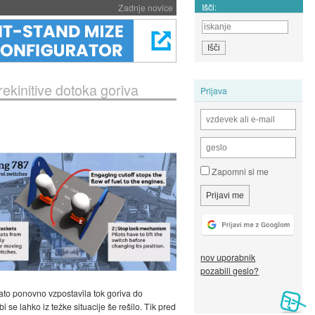
Išči:
Zadnje novice
ekinitive dotoka goriva
Prijava
Zapomni si me
nov uporabnik
pozabili geslo?
 nato ponovno vzpostavila tok goriva do
i se lahko iz težke situacije še rešilo. Tik pred