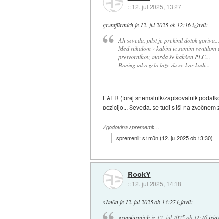
::
12. jul 2025, 13:27
gruntfürmich
je
12. jul 2025 ob 12:16
izjavil
:
Ah seveda, pilot je prekinil dotok goriva...
Med stikalom v kabini in samim ventilom ali
pretvornikov, morda še kakšen PLC...
Boeing tako zelo laže da se kar kadi...
EAFR (torej snemalnik/zapisovalnik podatkov)
pozicijo... Seveda, se tudi sliši na zvočnem 
Zgodovina sprememb…
spremenil:
s1m0n
(
12. jul 2025 ob 13:30
)
RookY
::
12. jul 2025, 14:18
s1m0n
je
12. jul 2025 ob 13:27
izjavil
:
gruntfürmich
je
12. jul 2025 ob 12:16
izjav