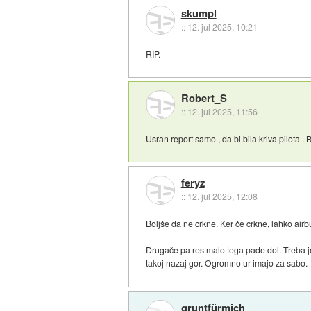
skumpl
::
12. jul 2025, 10:21
RIP.
Robert_S
::
12. jul 2025, 11:56
Usran report samo , da bi bila kriva pilota .
feryz
::
12. jul 2025, 12:08
Boljše da ne crkne. Ker če crkne, lahko airb
Drugače pa res malo tega pade dol. Treba je v
takoj nazaj gor. Ogromno ur imajo za sabo.
gruntfürmich