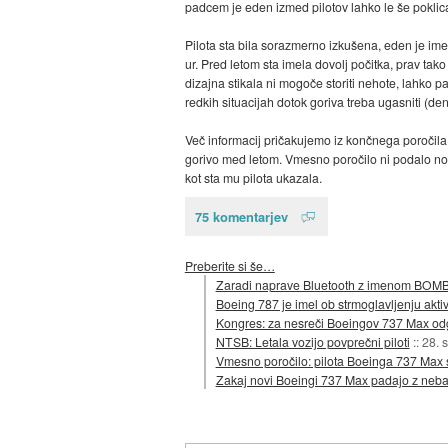
padcem je eden izmed pilotov lahko le še poklical
Pilota sta bila sorazmerno izkušena, eden je imel
ur. Pred letom sta imela dovolj počitka, prav tako
dizajna stikala ni mogoče storiti nehote, lahko p
redkih situacijah dotok goriva treba ugasniti (de
Več informacij pričakujemo iz končnega poročila
gorivo med letom. Vmesno poročilo ni podalo noben
kot sta mu pilota ukazala.
75 komentarjev
Preberite si še…
Zaradi naprave Bluetooth z imenom BOMB je
Boeing 787 je imel ob strmoglavljenju akti
Kongres: za nesreči Boeingov 737 Max od
NTSB: Letala vozijo povprečni piloti
::
28. 
Vmesno poročilo: pilota Boeinga 737 Max s
Zakaj novi Boeingi 737 Max padajo z neba