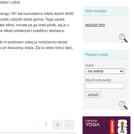
etelo v ptice.
Hitre funkcije
 Boeingu 787 sta kumulativno letela dobrih 9000
vzletu izključil dotok goriva. Tega zaradi
seznam tem
 stikal, morata pa ga imeti pilota, saj je v
e stikali pretaknjeni praktično istočasno.
kdo in predvsem zakaj je motorjema odvzel
ri delovanju letala. Žal je letelo točno tako,
Posebni izpisi
Avtor:
Ključna beseda:
«
1
2
»