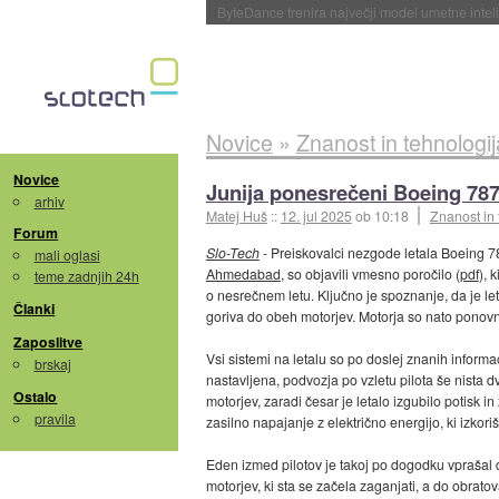
ByteDance trenira največji model umetne intel
Novice
»
Znanost in tehnologij
Novice
Junija ponesrečeni Boeing 787 
arhiv
Matej Huš
::
12. jul 2025
ob 10:18
Znanost in 
Forum
Slo-Tech
- Preiskovalci nezgode letala Boeing 7
mali oglasi
Ahmedabad
, so objavili vmesno poročilo (
pdf
), 
teme zadnjih 24h
o nesrečnem letu. Ključno je spoznanje, da je leta
Članki
goriva do obeh motorjev. Motorja so nato ponovno
Zaposlitve
Vsi sistemi na letalu so po doslej znanih informa
brskaj
nastavljena, podvozja po vzletu pilota še nista dv
Ostalo
motorjev, zaradi česar je letalo izgubilo potisk in
pravila
zasilno napajanje z električno energijo, ki izkor
Eden izmed pilotov je takoj po dogodku vprašal dr
motorjev, ki sta se začela zaganjati, a do obratov