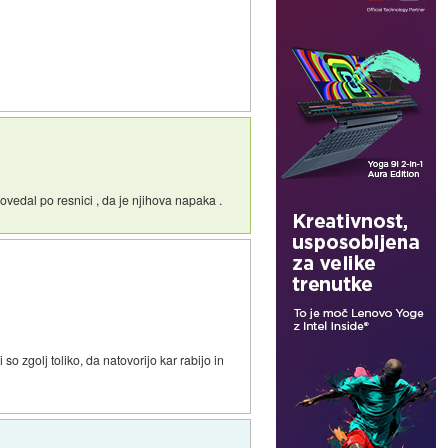
povedal po resnici , da je njihova napaka .
o zgolj toliko, da natovorijo kar rabijo in