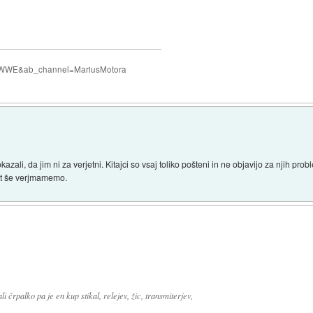
QczWWE&ab_channel=MariusMotora
azali, da jim ni za verjetni. Kitajci so vsaj toliko pošteni in ne objavijo za njih pro
rat še verjmamemo.
 črpalko pa je en kup stikal, relejev, žic, transmiterjev,