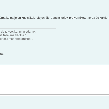
rpalko pa je en kup stikal, relejev, žic, transmiterjev, pretvornikov, morda še kakše
n da je vse, kar mi gledamo,
 izdelana idiotija."
lnosti moderne družbe...
:16
)