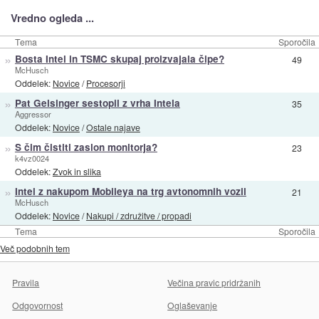
Vredno ogleda ...
Tema
Sporočila
»
Bosta Intel in TSMC skupaj proizvajala čipe?
49
McHusch
Oddelek:
Novice
/
Procesorji
»
Pat Gelsinger sestopil z vrha Intela
35
Aggressor
Oddelek:
Novice
/
Ostale najave
»
S čim čistiti zaslon monitorja?
23
k4vz0024
Oddelek:
Zvok in slika
»
Intel z nakupom Mobileya na trg avtonomnih vozil
21
McHusch
Oddelek:
Novice
/
Nakupi / združitve / propadi
Tema
Sporočila
Več podobnih tem
Pravila
Večina pravic pridržanih
Odgovornost
Oglaševanje