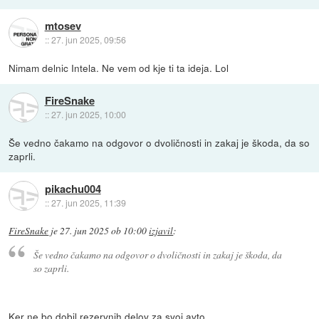
mtosev
::
27. jun 2025, 09:56
Nimam delnic Intela. Ne vem od kje ti ta ideja. Lol
FireSnake
::
27. jun 2025, 10:00
Še vedno čakamo na odgovor o dvoličnosti in zakaj je škoda, da so
zaprli.
pikachu004
::
27. jun 2025, 11:39
FireSnake
je
27. jun 2025 ob 10:00
izjavil
:
Še vedno čakamo na odgovor o dvoličnosti in zakaj je škoda, da
so zaprli.
Ker ne bo dobil rezervnih delov za svoj avto.