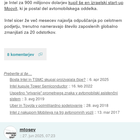
je Intel za 900 milijonov dolarjev
kupil še en izraelski start-up
Moovit
, ki je postal del avtomobilskega oddelka.
Intel sicer že več mesecev najavlja odpuščanja po celotnem
podjetju, trenutno nameravajo število zaposlenih globalno
zmanjšati za 20 odstotkov.
8 komentarjev
Preberite si še…
Bosta Intel in TSMC skupaj proizvajala čipe?
::
6. apr 2025
Intel kupuje Tower Semiconductor
::
16. feb 2022
Uspešno "vrivanje" prometnega znaka v avtomobilski asistenčni
sistem
::
3. avg 2019
Uber in Toyota v polmilijardno sodelovanje
::
28. avg 2018
Intel z nakupom Mobileya na trg avtonomnih vozil
::
13. mar 2017
mtosev
::
27. jun 2025, 07:23