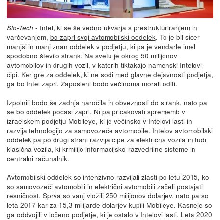
- Intel, ki se še vedno ukvarja s prestrukturiranjem in
Slo-Tech
varčevanjem,
bo zaprl svoj avtomobilski oddelek
. To je bil sicer
manjši in manj znan oddelek v podjetju, ki pa je vendarle imel
spodobno število strank. Na svetu je okrog 50 milijonov
avtomobilov in drugih vozil, v katerih tiktakajo namenski Intelovi
čipi. Ker gre za oddelek, ki ne sodi med glavne dejavnosti podjetja,
ga bo Intel zaprl. Zaposleni bodo večinoma morali oditi.
Izpolnili bodo še zadnja naročila in obveznosti do strank, nato pa
se bo
oddelek
počasi
zaprl
. Ni pa pričakovati sprememb v
izraelskem podjetju Mobileye, ki je večinsko v Intelovi lasti in
razvija tehnologijo za samovozeče avtomobile. Intelov avtomobilski
oddelek pa po drugi strani razvija čipe za električna vozila in tudi
klasična vozila, ki krmilijo informacijsko-razvedrilne sisteme in
centralni računalnik.
Avtomobilski oddelek so intenzivno razvijali zlasti po letu 2015, ko
so samovozeči avtomobili in električni avtomobili začeli postajati
resničnost. Sprva
so vanj vložili 250 milijonov dolarjev
, nato pa so
leta 2017 kar za 15,3 milijarde dolarjev kupili Mobileye. Kasneje so
ga oddvojili v ločeno podjetje, ki je ostalo v Intelovi lasti. Leta 2020