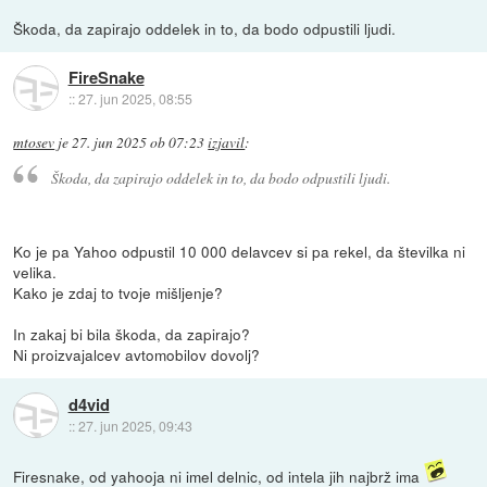
Škoda, da zapirajo oddelek in to, da bodo odpustili ljudi.
FireSnake
::
27. jun 2025, 08:55
mtosev
je
27. jun 2025 ob 07:23
izjavil
:
Škoda, da zapirajo oddelek in to, da bodo odpustili ljudi.
Ko je pa Yahoo odpustil 10 000 delavcev si pa rekel, da številka ni
velika.
Kako je zdaj to tvoje mišljenje?
In zakaj bi bila škoda, da zapirajo?
Ni proizvajalcev avtomobilov dovolj?
d4vid
::
27. jun 2025, 09:43
Firesnake, od yahooja ni imel delnic, od intela jih najbrž ima