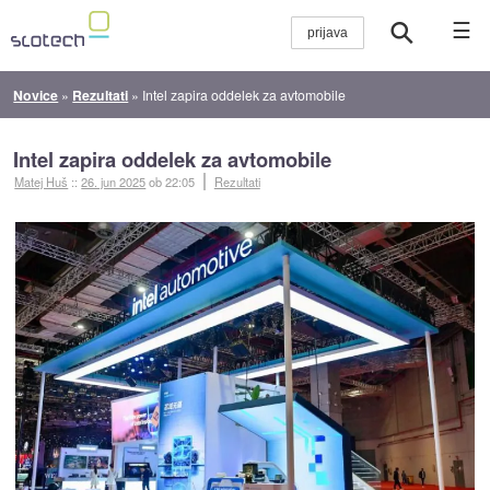
☰
Novice
»
Rezultati
»
Intel zapira oddelek za avtomobile
Intel zapira oddelek za avtomobile
Matej Huš
::
26. jun 2025
ob 22:05
Rezultati