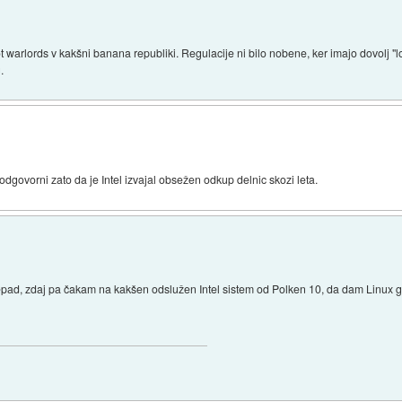
t warlords v kakšni banana republiki. Regulacije ni bilo nobene, ker imajo dovolj "
.
o odgovorni zato da je Intel izvajal obsežen odkup delnic skozi leta.
repad, zdaj pa čakam na kakšen odslužen Intel sistem od Polken 10, da dam Linux g