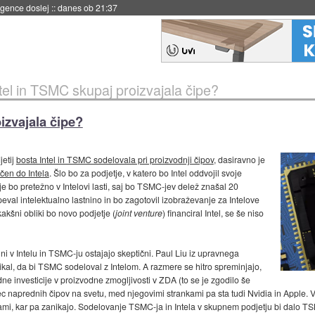
 umetne inteligence
::
danes ob 21:23
tel in TSMC skupaj proizvajala čipe?
izvajala čipe?
jetij
bosta Intel in TSMC sodelovala pri proizvodnji čipov
, dasiravno je
ičen do Intela
. Šlo bo za podjetje, v katero bo Intel oddvojil svoje
 bo pretežno v Intelovi lasti, saj bo TSMC-jev delež znašal 20
speval intelektualno lastnino in bo zagotovil izobraževanje za Intelove
kšni obliki bo novo podjetje (
joint venture
) financiral Intel, se še niso
ni v Intelu in TSMC-ju ostajajo skeptični. Paul Liu iz upravnega
l, da bi TSMC sodeloval z Intelom. A razmere se hitro spreminjajo,
 investicije v proizvodne zmogljivosti v ZDA (to se je zgodilo še
c naprednih čipov na svetu, med njegovimi strankami pa sta tudi Nvidia in Apple. 
ijami, kar pa zanikajo. Sodelovanje TSMC-ja in Intela v skupnem podjetju bi dalo 