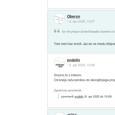
Oberyn
::
6. apr 2025, 13:07
ker bo prispeval intelektualno lastnino in
Tole meni kar smrdi. Jaz se na mestu kitajcev
endelin
::
6. apr 2025, 13:09
Grozno to z intelom.
Od kralja računalnikov do skorajšnjega pr
Zgodovina sprememb…
spremenil:
endelin
(
6. apr 2025 ob 13:09
)