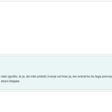
to nebi zgodilo, to je, da intel pridobi znanje od tmsc-ja, ker enkrat ko bo tega pr
strani kitajske