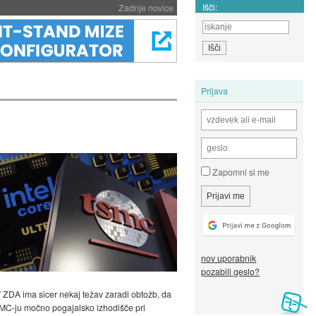
Išči:
Zadnje novice
Prijava
Zapomni si me
nov uporabnik
pozabili geslo?
V ZDA ima sicer nekaj težav zaradi obtožb, da
TSMC-ju močno pogajalsko izhodišče pri