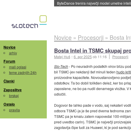
Spletne strani začele streči oglase za agente
Novice
»
Procesorji
»
Bosta In
Novice
Bosta Intel in TSMC skupaj pro
arhiv
Matej Huš
::
6. apr 2025
ob 11:16
Procesorji
Forum
Slo-Tech
- Po neuradnih podatkih virov blizu pod
mali oglasi
bil TSMC-jev nekdanji šef minuli teden
hudo krit
teme zadnjih 24h
proizvodne kapacitete. Novoustanovljeno podjetje
Članki
odstotkov. Ta bo dobil tolikšen delež, ker bo pri
zaposlene, ne bo pa nudil denarnega vložka. V ka
Zaposlitve
odločili.
brskaj
Ostalo
Dogovor še lahko pade v vodo, saj nekateri vodil
pravila
odbora TSMC-ja je še pred dvema tednoma zanika
TSMC pa je kmalu zatem napovedal 100-milijardne
pred uvedbo carin). TSMC je največji proizvajale
zagotavlja čipe tudi za Huawei, ki je pod sankc