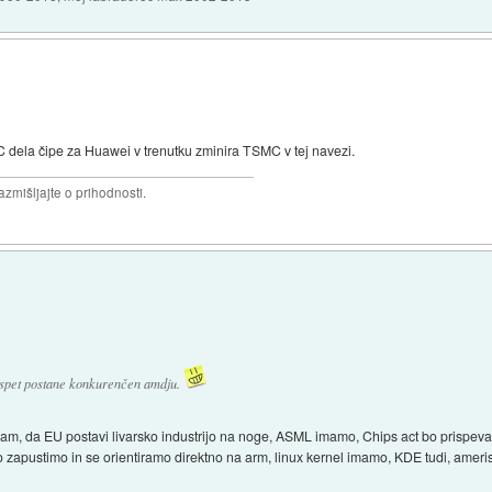
MC dela čipe za Huawei v trenutku zminira TSMC v tej navezi.
razmišljajte o prihodnosti.
n spet postane konkurenčen amdju.
upam, da EU postavi livarsko industrijo na noge, ASML imamo, Chips act bo prispeva
ko zapustimo in se orientiramo direktno na arm, linux kernel imamo, KDE tudi, ame