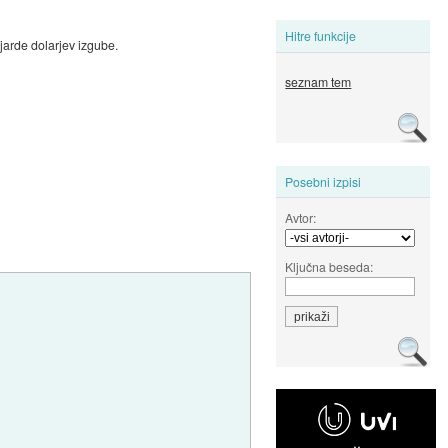
Hitre funkcije
lijarde dolarjev izgube.
seznam tem
Posebni izpisi
Avtor:
Ključna beseda: