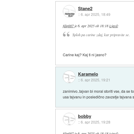
Stane2
::
6. apr 2025, 18:49
filip007
je
6. apr 2025 ob 18:18
izjavil
:
Sploh pa carine zdaj, kar pripravite se.
Carine kaj? Kaj ti ni jasno?
Karamelo
::
6. apr 2025, 19:21
zanimivo..tajvan bi moral storiti vse, da se 
usa tajvanu in posledično zavzetje tajvana s 
bobby
::
6. apr 2025, 19:28
filip007
je
6. apr 2025 ob 18:18
izjavil
: