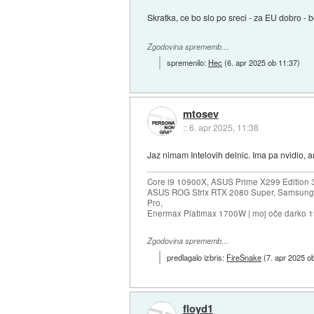
Skratka, ce bo slo po sreci - za EU dobro - 
Zgodovina sprememb…
spremenilo:
Hec
(
6. apr 2025 ob 11:37
)
mtosev
::
6. apr 2025, 11:38
Jaz nimam Intelovih delnic. Ima pa nvidio, a
Core i9 10900X, ASUS Prime X299 Edition 
ASUS ROG Strix RTX 2080 Super, Samsung
Pro,
Enermax Platimax 1700W | moj oče darko 
Zgodovina sprememb…
predlagalo izbris:
FireSnake
(
7. apr 2025 o
floyd1