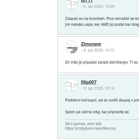
dt711
::
6. apr 2025, 13:26
Zaspali so na lovorikah. Plus obnašali se ko
jim nekako uspe, ker AMD je postal kar drag
Zimonem
::
6. apr 2025, 14:12
Eh Intel je pripadel zaradi delničarjev. Ti s
filip007
::
6. apr 2025, 18:18
Podobno kot kupci, vsi so vodili skupaj v p
Sploh pa carine zdaj, kar pripravite se.
Zero games, zero talk.
https://pristytools.neocities.org