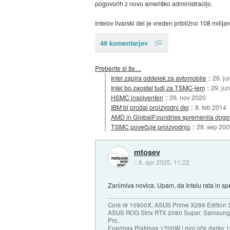
pogovorih z novo ameriško administracijo.
Intelov livarski del je vreden približno 108 milija
49 komentarjev
Preberite si še…
Intel zapira oddelek za avtomobile
::
26. ju
Intel bo zaostal tudi za TSMC-jem
::
29. ju
HSMC insolventen
::
26. nov 2020
IBM bi prodal proizvodni del
::
8. feb 2014
AMD in GlobalFoundries spremenila dogov
TSMC povečuje proizvodnjo
::
28. sep 200
mtosev
::
6. apr 2025, 11:22
Zanimiva novica. Upam, da Intelu rata in 
Core i9 10900X, ASUS Prime X299 Edition 
ASUS ROG Strix RTX 2080 Super, Samsung
Pro,
Enermax Platimax 1700W | moj oče darko 