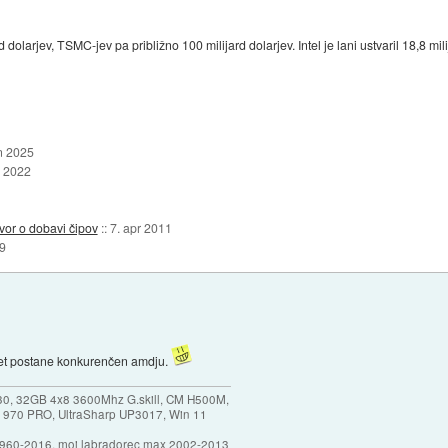
rd dolarjev, TSMC-jev pa približno 100 milijard dolarjev. Intel je lani ustvaril 18,8 mi
n 2025
n 2022
or o dobavi čipov
::
7. apr 2011
9
spet postane konkurenčen amdju.
30, 32GB 4x8 3600Mhz G.skill, CM H500M,
 970 PRO, UltraSharp UP3017, Win 11
1960-2016, moj labradorec max 2002-2013