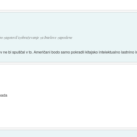
 bo zagotovil izobraževanje za Intelove zaposlene
 ne bi spuščal v to. Američani bodo samo pokradli kitajsko intelektualno lastnino in 
opada