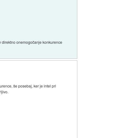
to v direktno onemogočanje konkurence
ence, še posebaj, ker je intel pri
jivo.