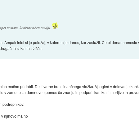
n spet postane konkurenčen amdju.
m. Ampak Intel si je položaj, v katerem je danes, kar zaslužil. Če bi denar names
 drugačna slika na tržišču.
 bo močno pridobil. Del livarne brez finančnega vložka. Vpogled v delovanje konkur
to v zameno za domnevno pomoc če znanju in podpori, kar tko ni merljivo in preverl
 in podrepnikov.
ro v njihovo malho