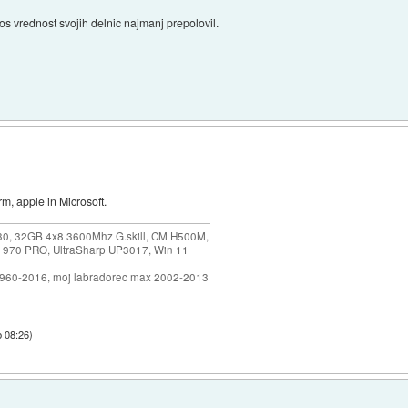
bos vrednost svojih delnic najmanj prepolovil.
rm, apple in Microsoft.
30, 32GB 4x8 3600Mhz G.skill, CM H500M,
 970 PRO, UltraSharp UP3017, Win 11
1960-2016, moj labradorec max 2002-2013
b 08:26
)