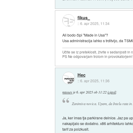
fikus_
::
6. apr 2025, 11:34
Ali bodo čipi "Made in Usa"?
Usa administracija lahko s trditvijo, da TS
Učite se iz preteklosti, živite v sedanjosti in 
PS Ne odgovarjam trolom in provokatorjem!
Hec
::
6. apr 2025, 11:36
mtosev
je
6. apr 2025 ob 11:22
izjavil
:
Zanimiva novica. Upam, da Intelu rata i
Ja, ker imas tja parkirane delnice. Jaz pa 
nakapljalo se dodatno. x86 arhitekturo lah
tarif za poizkusit.