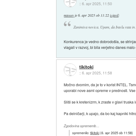
::
6. apr 2025, 11:50
mtosev
je
6. apr 2025 ob 11:22
izjavil
:
Zanimiva novica. Upam, da Intelu rata i
Konkurenca je vedno dobrodošla, se strinja
vlagali v razvoj, bi bila verjetno danes malo
tikitoki
::
6. apr 2025, 11:58
Močno dvomim, da je to v korist INTEL. Tsmc
uporabi nove asml opreme v prednosti. Vse 
Sliši se k kretenizrm, k zraste v glavi truska
Pa delničarji, k upajo, da bo kaj kapniki hit
Zgodovina sprememb…
spremenilo:
tikitoki
(
6. apr 2025 ob 11:58
)