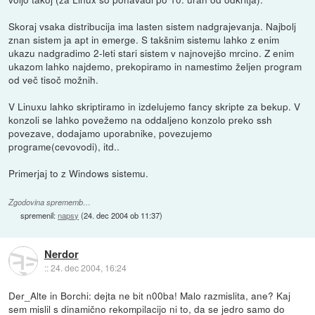
Skoraj vsaka distribucija ima lasten sistem nadgrajevanja. Najbolj
znan sistem ja apt in emerge. S takšnim sistemu lahko z enim
ukazu nadgradimo 2-leti stari sistem v najnovejšo mrcino. Z enim
ukazom lahko najdemo, prekopiramo in namestimo željen program
od več tisoč možnih.
V Linuxu lahko skriptiramo in izdelujemo fancy skripte za bekup. V
konzoli se lahko povežemo na oddaljeno konzolo preko ssh
povezave, dodajamo uporabnike, povezujemo
programe(cevovodi), itd..
Primerjaj to z Windows sistemu.
Zgodovina sprememb…
spremenil:
napsy
(
24. dec 2004 ob 11:37
)
Nerdor
::
24. dec 2004, 16:24
Der_Alte in Borchi: dejta ne bit n00ba! Malo razmislita, ane? Kaj
sem mislil s dinamično rekompilacijo ni to, da se jedro samo do