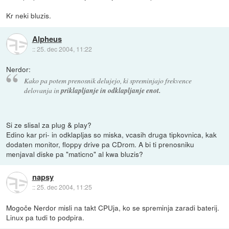
Kr neki bluzis.
Alpheus
::
25. dec 2004, 11:22
Nerdor:
Kako pa potem prenosnik delujejo, ki spreminjajo frekvence
delovanja in
priklapljanje in odklapljanje enot.
Si ze slisal za plug & play?
Edino kar pri- in odklapljas so miska, vcasih druga tipkovnica, kak
dodaten monitor, floppy drive pa CDrom. A bi ti prenosniku
menjaval diske pa "maticno" al kwa bluzis?
napsy
::
25. dec 2004, 11:25
Mogoče Nerdor misli na takt CPUja, ko se spreminja zaradi baterij.
Linux pa tudi to podpira.