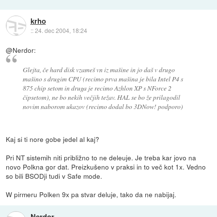
krho
::
24. dec 2004, 18:24
@Nerdor:
Glejta, če hard disk vzameš vn iz mašine in jo daš v drugo
mašino s drugim CPU (recimo prva mašina je bila Intel P4 s
875 chip setom in druga je recimo Azhlon XP s NForce 2
čipsetom), ne bo nekih večjih težav. HAL se bo že prilagodil
novim naborom ukazov (recimo dodal bo 3DNow! podporo)
Kaj si ti nore gobe jedel al kaj?
Pri NT sistemih niti približno to ne deleuje. Je treba kar jovo na
novo Polkna gor dat. Preizkušeno v praksi in to več kot 1x. Vedno
so bili BSODji tudi v Safe mode.
W pirmeru Polken 9x pa stvar deluje, tako da ne nabijaj.
Nerdor