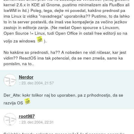
kernel 2.6.x in KDE ali Gnome, pustimo minimalizem ala FluxBox ali
IceWM in itd.) Poleg, tega, dejte mi povedat, kakšno prednost pa
ima Linux iz vidika "navadnega" uporabnika?? Pustimo, to da lahko
to in ta server postaviš, da imaš vse kompajlerje za večino jezikov
zastojn in editorje zanje. (Ne mešat Open spource s Linuxom,
Open Source != Linux, tudi Open Office in ostali free editorji so na
voljo za windows
).
No kakšne so prednosti, ha?? A nobeden ne vidi ničesar, kar jest
vidim?? ReactOS ima tak potencial, da se men zmeša, samo ka
pomislim, na to..
Nerdor
::
23. dec 2004, 21:57
Der_Alte: kokr tolikor naj bo uporaben, pa z prihodnostjo, da se
razvija OS
root987
::
23. dec 2004, 22:31
Sej lahko frendu enkrat na mesec rečeš če ti posname popravke