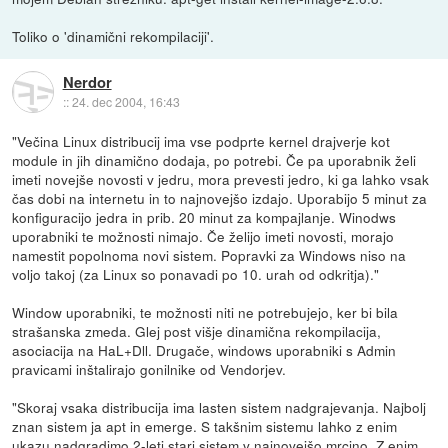
Toliko o 'dinamični rekompilaciji'.
Nerdor
::
24. dec 2004, 16:43
"Večina Linux distribucij ima vse podprte kernel drajverje kot
module in jih dinamično dodaja, po potrebi. Če pa uporabnik želi
imeti novejše novosti v jedru, mora prevesti jedro, ki ga lahko vsak
čas dobi na internetu in to najnovejšo izdajo. Uporabijo 5 minut za
konfiguracijo jedra in prib. 20 minut za kompajlanje. Winodws
uporabniki te možnosti nimajo. Če želijo imeti novosti, morajo
namestit popolnoma novi sistem. Popravki za Windows niso na
voljo takoj (za Linux so ponavadi po 10. urah od odkritja)."
Window uporabniki, te možnosti niti ne potrebujejo, ker bi bila
strašanska zmeda. Glej post višje dinamična rekompilacija,
asociacija na HaL+Dll. Drugače, windows uporabniki s Admin
pravicami inštalirajo gonilnike od Vendorjev.
"Skoraj vsaka distribucija ima lasten sistem nadgrajevanja. Najbolj
znan sistem ja apt in emerge. S takšnim sistemu lahko z enim
ukazu nadgradimo 2-leti stari sistem v najnovejšo mrcino. Z enim