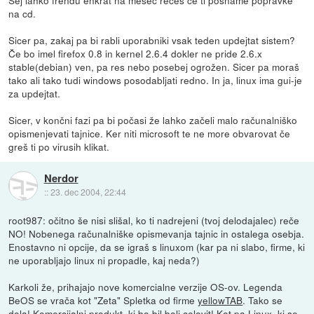
na cd.
Sicer pa, zakaj pa bi rabli uporabniki vsak teden updejtat sistem?
Če bo imel firefox 0.8 in kernel 2.6.4 dokler ne pride 2.6.x
stable(debian) ven, pa res nebo posebej ogrožen. Sicer pa moraš
tako ali tako tudi windows posodabljati redno. In ja, linux ima gui-je
za updejtat.
Sicer, v končni fazi pa bi počasi že lahko začeli malo računalniško
opismenjevati tajnice. Ker niti microsoft te ne more obvarovat če
greš ti po virusih klikat.
Nerdor
::
23. dec 2004, 22:44
root987: očitno še nisi slišal, ko ti nadrejeni (tvoj delodajalec) reče
NO! Nobenega računalniške opismevanja tajnic in ostalega osebja.
Enostavno ni opcije, da se igraš s linuxom (kar pa ni slabo, firme, ki
ne uporabljajo linux ni propadle, kaj neda?)
Karkoli že, prihajajo nove komercialne verzije OS-ov. Legenda
BeOS se vrača kot "Zeta" Spletka od firme
yellowTAB
. Tako se
dela! Komercijalni produkt, ki bo bil bolj celovit! Kot pa Linux, ki se