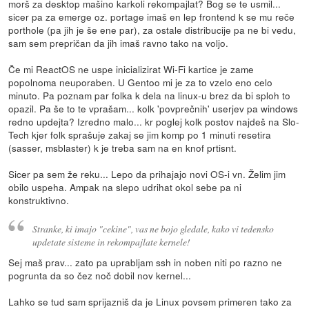
morš za desktop mašino karkoli rekompajlat? Bog se te usmil...
sicer pa za emerge oz. portage imaš en lep frontend k se mu reče
porthole (pa jih je še ene par), za ostale distribucije pa ne bi vedu,
sam sem prepričan da jih imaš ravno tako na voljo.
Če mi ReactOS ne uspe inicializirat Wi-Fi kartice je zame
popolnoma neuporaben. U Gentoo mi je za to vzelo eno celo
minuto. Pa poznam par folka k dela na linux-u brez da bi sploh to
opazil. Pa še to te vprašam... kolk 'povprečnih' userjev pa windows
redno updejta? Izredno malo... kr poglej kolk postov najdeš na Slo-
Tech kjer folk sprašuje zakaj se jim komp po 1 minuti resetira
(sasser, msblaster) k je treba sam na en knof prtisnt.
Sicer pa sem že reku... Lepo da prihajajo novi OS-i vn. Želim jim
obilo uspeha. Ampak na slepo udrihat okol sebe pa ni
konstruktivno.
Stranke, ki imajo "cekine", vas ne bojo gledale, kako vi tedensko
updetate sisteme in rekompajlate kernele!
Sej maš prav... zato pa uprabljam ssh in noben niti po razno ne
pogrunta da so čez noč dobil nov kernel...
Lahko se tud sam sprijazniš da je Linux povsem primeren tako za