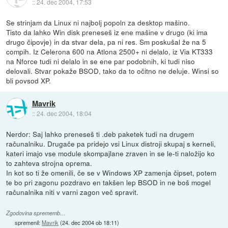
::
24. dec 2004, 17:53
Se strinjam da Linux ni najbolj popoln za desktop mašino.
Tisto da lahko Win disk preneseš iz ene mašine v drugo (ki ima
drugo čipovje) in da stvar dela, pa ni res. Sm poskušal že na 5
compih. Iz Celerona 600 na Atlona 2500+ ni delalo, iz Via KT333
na Nforce tudi ni delalo in se ene par podobnih, ki tudi niso
delovali. Stvar pokaže BSOD, tako da to očitno ne deluje. Winsi so
bli povsod XP.
Mavrik
::
24. dec 2004, 18:04
Nerdor: Saj lahko preneseš ti .deb paketek tudi na drugem
računalniku. Drugače pa pridejo vsi Linux distroji skupaj s kerneli,
kateri imajo vse module skompajlane zraven in se le-ti naložijo ko
to zahteva strojna oprema.
In kot so ti že omenili, če se v Windows XP zamenja čipset, potem
te bo pri zagonu pozdravo en takšen lep BSOD in ne boš mogel
računalnika niti v varni zagon več spravit.
Zgodovina sprememb…
spremenil:
Mavrik
(
24. dec 2004 ob 18:11
)