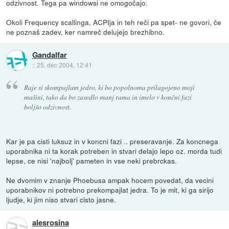
odzivnost. Tega pa windowsi ne omogočajo.
Okoli Frequency scallinga, ACPIja in teh reči pa spet- ne govori, če
ne poznaš zadev, ker namreč delujejo brezhibno.
Gandalfar
::
25. dec 2004, 12:41
Raje si skompajlam jedro, ki bo popolnoma prilagojeno moji
mašini, tako da bo zasedlo manj rama in imelo v končni fazi
boljšo odzivnost.
Kar je pa cisti luksuz in v koncni fazi .. preseravanje. Za koncnega
uporabnika ni ta korak potreben in stvari delajo lepo oz. morda tudi
lepse, ce nisi 'najbolj' pameten in vse neki prebrckas.
Ne dvomim v znanje Phoebusa ampak hocem povedat, da vecini
uporabnikov ni potrebno prekompajlat jedra. To je mit, ki ga sirijo
ljudje, ki jim niso stvari cisto jasne.
alesrosina