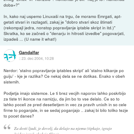
doba=?"
In, kako naj uspemo Linuxaši na trgu, če moramo Emrgati, apt-
getati stvari in razlagati, zakaj je "dobro stvari skoz štimati
(rekompajl jedra, nonstop popravljanje iptable skript in itd.)"
Skratka, ko se začneš o "denarju in hitrosti izvedbe" pogovarjati,
izpadeš ... (U name it what!)
Gandalfar
::
23. dec 2004, 10:28
Nerdor: 'stalno popravljanje iptables skript' ali 'stalno klikanje po
guiju' - kje je razlika? Ce nekaj dela se ne dotikas. Enako v obeh
sistemih.
Podjetja imajo sistemce. Le ti brez vecjih naporov lahko poskrbijo
za tiste tri ikonce na namizju, da jim bo to vse delalo. Ce so to
lahko poceli ze pred desetletjem in vec za pravih unixih in so cele
firme to poganjale, in se sedaj poganjajo .. zakaj bi bilo toliko tezje
to pocet danes?
Za dosti ljudi, je dovolj, da delajo na njemu (tipkajo, igrajo
"video igre", gledajo filme)