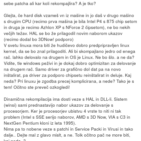
sebe patcha ali kar koli rekompajlira? A je tko?
Glejta, če hard disk vzameš vn iz mašine in jo daš v drugo mašino
s drugim CPU (recimo prva mašina je bila Intel P4 s 875 chip setom
in druga je recimo Azhlon XP s NForce 2 čipsetom), ne bo nekih
večjih težav. HAL se bo že prilagodil novim naborom ukazov
(recimo dodal bo 3DNow! podporo)
V svetu linuxa mora biti že hudičevo dobro predpripravljen linux
kernel, da se bo znal prilagoditi. Ali bi skompajlano jedro od enega
rač. lahko delovalo na drugem in OS je Linux. Ne bo šlo. a ne da?
Vidite, tle windows peživi in je dokaj dobro optimizitan za delovanje
na drugem rač. Samo driver za grafično dol dat pa na novo
inštalirat, pa driver za podporo chipsetu reinštalirat in deluje. Kaj
neda? Pri linuxu je zgodba precej komplicirana, a nede? Tako je s
tem! Očitno ste preveč ozkogledi!
Dinamična rekompilacija ima dosti veze s HAL in DLL-li. Sistem
(winsi) sami prednastavijo nabor ukazov za delovanje s
procesorjem. Ker je procesorjev ubistvu 4 vrste to niti ni tak
problem (Intel s SSE serijo naborov, AMD s 3D Now, VIA s C3 in
NextGen Pentium kloni iz leta 1995).
Nima pa to nobene veze s patchi in Service Packi in Virusi in tako
dalje.. Dejte mal z glavo mislt, a ne. Tolk očitno pač ne more biti,
kaj neda=?