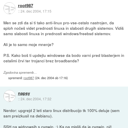
root987
::
24. dec 2004, 17:15
Men se zdi da si ti tako anti-linux pro-vse-ostalo nastrojen, da
sploh nočeš videt prednosti linuxa in slabosti drugih sistemov. Vidiš
samo slabosti linuxa in prednosti windows/freebsd sistemov.
Ali je to samo moje mnenje?
P.S. Kako boš ti updejtu windowse da bodo varni pred blasterjem in
ostalimi črvi ter trojanci brez broadbanda?
Zgodovina sprememb…
spremenil:
root987
(
24. dec 2004 ob 17:16
)
napsy
::
24. dec 2004, 17:32
Nerdor: upgrejd 2 leti staro linux distribucijo tk 100% deluje (sem
sam preizkusil na debianu).
SSH na widnowsih s cygwin. :) Ka pa misliš da je cygwin. nič