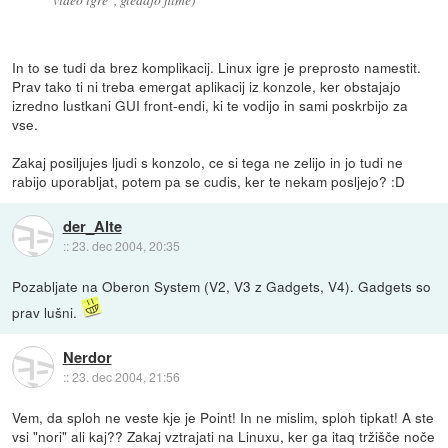
In to se tudi da brez komplikacij. Linux igre je preprosto namestit.
Prav tako ti ni treba emergat aplikacij iz konzole, ker obstajajo
izredno lustkani GUI front-endi, ki te vodijo in sami poskrbijo za
vse.
Zakaj posiljujes ljudi s konzolo, ce si tega ne zelijo in jo tudi ne
rabijo uporabljat, potem pa se cudis, ker te nekam posljejo? :D
der_Alte
::
23. dec 2004, 20:35
Pozabljate na Oberon System (V2, V3 z Gadgets, V4). Gadgets so
prav lušni.
Nerdor
::
23. dec 2004, 21:56
Vem, da sploh ne veste kje je Point! In ne mislim, sploh tipkat! A ste
vsi "nori" ali kaj?? Zakaj vztrajati na Linuxu, ker ga itaq tržišče noče