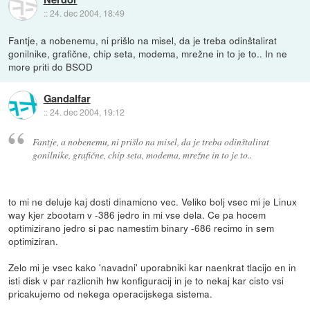
::
24. dec 2004, 18:49
Fantje, a nobenemu, ni prišlo na misel, da je treba odinštalirat
gonilnike, grafične, chip seta, modema, mrežne in to je to.. In ne
more priti do BSOD
Gandalfar
::
24. dec 2004, 19:12
Fantje, a nobenemu, ni prišlo na misel, da je treba odinštalirat
gonilnike, grafične, chip seta, modema, mrežne in to je to..
to mi ne deluje kaj dosti dinamicno vec. Veliko bolj vsec mi je Linux
way kjer zbootam v -386 jedro in mi vse dela. Ce pa hocem
optimizirano jedro si pac namestim binary -686 recimo in sem
optimiziran.
Zelo mi je vsec kako 'navadni' uporabniki kar naenkrat tlacijo en in
isti disk v par razlicnih hw konfiguracij in je to nekaj kar cisto vsi
pricakujemo od nekega operacijskega sistema.