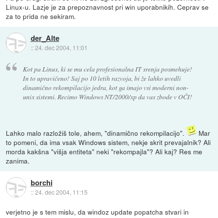
Linux-u. Lazje je za prepoznavnost pri win uporabnikih. Ceprav se
za to prida ne sekiram.
der_Alte
::
24. dec 2004, 11:01
Kot pa Linux, ki se mu cela profesionalna IT srenja posmehuje!
In to upravičeno! Saj po 10 letih razvoja, bi že lahko uvedli
dinamično rekompilacijo jedra, kot ga imajo vsi moderni non-
unix sistemi. Recimo Windows NT/2000/xp da vas zbode v OČI!
Lahko malo razložiš tole, ahem, "dinamično rekompilacijo".
Mar
to pomeni, da ima vsak Windows sistem, nekje skrit prevajalnik? Ali
morda kakšna "višja entiteta" neki "rekompajla"? Ali kaj? Res me
zanima.
borchi
::
24. dec 2004, 11:15
verjetno je s tem mislu, da windoz update popatcha stvari in