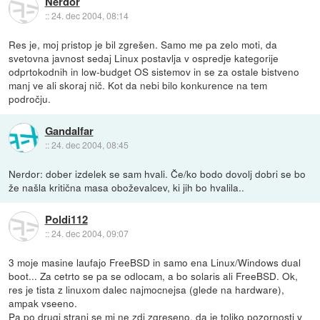
Nerdor
::
24. dec 2004, 08:14
Res je, moj pristop je bil zgrešen. Samo me pa zelo moti, da
svetovna javnost sedaj Linux postavlja v ospredje kategorije
odprtokodnih in low-budget OS sistemov in se za ostale bistveno
manj ve ali skoraj nič. Kot da nebi bilo konkurence na tem
področju.
Gandalfar
::
24. dec 2004, 08:45
Nerdor: dober izdelek se sam hvali. Če/ko bodo dovolj dobri se bo
že našla kritična masa oboževalcev, ki jih bo hvalila..
Poldi112
::
24. dec 2004, 09:07
3 moje masine laufajo FreeBSD in samo ena Linux/Windows dual
boot... Za cetrto se pa se odlocam, a bo solaris ali FreeBSD. Ok,
res je tista z linuxom dalec najmocnejsa (glede na hardware),
ampak vseeno.
Pa po drugi strani se mi ne zdi zgreseno, da je toliko pozornosti v