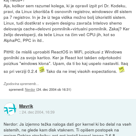
Aja, kolikor sem razumel kolega, ki je opravil izpit pri Dr. Kodeku,
pravi, da Linux izkorišča 6 osnovnih registrov, windowsov dll sistem
pa 7 registrov. In je že iz tega vidika možno bolj izkoristiti sistem.
Linux, tudi dostikrat v svojem designu zavrača Intelovo shemo
delovanja cache+delovni pomnilnik+virtualni pomnilnik. Zakaj? Ker
želijo developerji, da teče Linux na čim več CPU-jih, kot so
AlphaPC, PPC in itd..
PitHil: če misliš uproabiti ReactOS in WiFi, poizkusi z Windows
gonilniki za svojo kartico. Ker je React kot takšen odprtokodni
poizkus "windows klona". Upam, da ti bo kaj uspelo nastaviti. Itaq
so pri verziji 0.2.4
Tako da ne imej visokih expectations.
Zgodovina sprememb…
spremenil:
Nerdor
(
24. dec 2004 ob 16:31
)
Mavrik
::
24. dec 2004, 16:39
Nerdor: Ja izjemno težka naloga dati gor kernel ki bo delal na vseh
sistemih, ne glede kam disk vtaknem. Ti opišem postopek na
mojem Debian strežniku: apt-get install kernel-image-2.6.8.