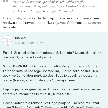
Dejstvo je, da navadni uporabnik ne rabi toliko dragih
Windowsov in prekompliciranega Linux. Resnica je nekje v mes
in te OSi se približujejo tem željam. Se motim??
Hmmm... da, motiš se. To da imajo probleme s prepoznavanjem
hardware-a ni ravno uporabniku prijazno. Verjamem pa da se na
tem dela.
Nerdor
::
23. dec 2004, 09:55
Poldi112: sej si lahko sam odgovoriš, kajneda? Upam, da nisi tak
uber-nerd, da ne vidiš odgovora.
Gandalfar&Pithlit: ubistvu se ne motim, če gledam celo stvar iz
zornega kota navadnega uporabnika, ki nima želje postati linux
geek, če že ne uber-nerd. Za dosti ljudi, je dovolj, da delajo na
njemu (tipkajo, igrajo "video igre", gledajo filme)
Dejstvo je, da se geeki in nerdi moramo spremeniti in svet se ne bo
spreminjal zaradi nas in muh, ki jih ima Unix.
Hočeš, komenta direktorja "velikega podjetja", ko smo mu kazali
zmog "Linux" in "Konzolo"? Komentar je bil: "Kaj je to? Kamenda