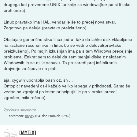
drugega kot prevedene UNIX funkcije za windows(ker pa si ti tako
proti unixu).
Linux pravtako ima HAL, vendar je še to precej nova stvar.
Zagotovo pa deluje (pravtako preizkušeno).
Obstajajo generične slike linux jedra, tako da lahko disk vklapljamo
na različne računalnike in linux bo še vedno deloval(pravtako
preizkušeno). Po mojih izkušnjah ima pa s tem Windows precejšnje
probleme. Enkrat sem to delal da sem menjal diske z naloženim
Windowsih in se mi je sesuvu. To pa zaredi prej inštaliranih
drajverje za čipovje na plati.
aja, cygwin uporablja bash oz. sh ...
Ontopic: navedeni os-i kažejo veliko lepega v prihdnosti. Samo še
vedno so zgrajeni po istem principu(ki je pa v praksi precej
zgrešen, milo rečeno).
Zgodovina sprememb…
spremenil:
napsy
(
24. dec 2004 ob 17:42
)
[MYTiX]