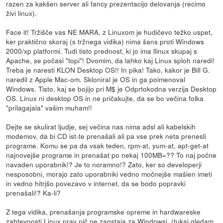
razen za kakšen server ali fancy prezentacijo delovanja (recimo
živi linux).
Face it! Tržišče vas NE MARA, z Linuxom je hudičevo težko uspet,
ker praktično skoraj (s tržnega vidika) nima šans proti Windows
2000/xp platformi. Tudi tisto prednost, ki jo ima llinux skupaj s
Apache, se počasi "topi"! Dvomim, da lahko kaj Linux sploh naredi!
Treba je naresti KLON Desktop OS!! In pika! Tako, kakor je Bill G.
naredil z Apple Mac-om. Skloniral je OS in ga poimenoval
Windows. Tisto, kaj se bojijo pri M$ je Odprtokodna verzija Desktop
OS. Linux ni desktop OS in ne pričakujte, da se bo večina folka
"prilagajala" vašim muham!!
Dejte se skulirat ljudje, sej večina nas nima adsl ali kabelskih
modemov, da bi CD ist-te prenašali ali pa vse prek neta prenesli
programe. Komu se pa da vsak teden, rpm-at, yum-at, apt-get-at
najnovejše programe in prenašat po nekaj 100MB=?? To naj počne
navaden uporabnik!? Je to noramno!? Zato, ker so developerji
nesposobni, morajo zato uporabniki vedno močnejše mašien imeti
in vedno hitrjšo povezavo v internet, da se bodo popravki
prenašali!? Ka-li?
Z tega vidika, prenašanja programske opreme in hardwareske
zahtevnosti Linux prav nič ne zaostaja za Windowsi. (tukaj gledam,