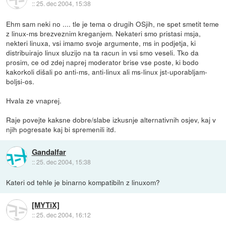
::
25. dec 2004, 15:38
Ehm sam neki no .... tle je tema o drugih OSjih, ne spet smetit teme
z linux-ms brezveznim kreganjem. Nekateri smo pristasi msja,
nekteri linuxa, vsi imamo svoje argumente, ms in podjetja, ki
distribuirajo linux sluzijo na ta racun in vsi smo veseli. Tko da
prosim, ce od zdej naprej moderator brise vse poste, ki bodo
kakorkoli dišali po anti-ms, anti-linux ali ms-linux jst-uporabljam-
boljsi-os.
Hvala ze vnaprej.
Raje povejte kaksne dobre/slabe izkusnje alternativnih osjev, kaj v
njih pogresate kaj bi spremenili itd.
Gandalfar
::
25. dec 2004, 15:38
Kateri od tehle je binarno kompatibiln z linuxom?
[MYTiX]
::
25. dec 2004, 16:12