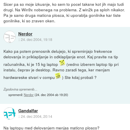
Sicer pa so moje izkusnje, ko sem to pocel taksne kot jih majo tudi
drugi. Na Win9x nobenega na problema. Z win2k pa sploh nikakor.
Pa je samo druga maticna plosca, ki uporablja gonilnike kar tiste
gonilnike, ki so zraven oken.
Nerdor
::
24. dec 2004, 19:18
Kako pa potem prenosnik delujejo, ki spreminjajo frekvence
delovanja in priklapljanje in odklapljanje enot. Kaj pravite na tip
računalnika, ki je 15 kg laptop
(vedno izberem laptop tip pri
instalu, čeprav je desktop. Ravno zaradi tega, ker menjam
hardwareske stvari v compu
) Ste kdaj probali ?
Zgodovina sprememb…
spremenil:
Nerdor
(
24. dec 2004 ob 19:20
)
Gandalfar
::
24. dec 2004, 20:14
Na laptopu med delovanjem menjas maticno plosco?