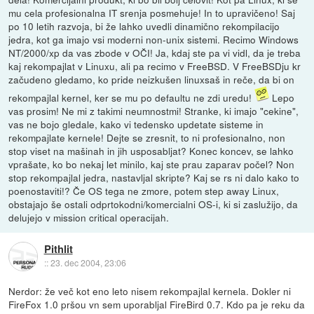
mu cela profesionalna IT srenja posmehuje! In to upravičeno! Saj
po 10 letih razvoja, bi že lahko uvedli dinamično rekompilacijo
jedra, kot ga imajo vsi moderni non-unix sistemi. Recimo Windows
NT/2000/xp da vas zbode v OČI! Ja, kdaj ste pa vi vidl, da je treba
kaj rekompajlat v Linuxu, ali pa recimo v FreeBSD. V FreeBSDju kr
začudeno gledamo, ko pride neizkušen linuxsaš in reče, da bi on
rekompajlal kernel, ker se mu po defaultu ne zdi uredu!
Lepo
vas prosim! Ne mi z takimi neumnostmi! Stranke, ki imajo "cekine",
vas ne bojo gledale, kako vi tedensko updetate sisteme in
rekompajlate kernele! Dejte se zresnit, to ni profesionalno, non
stop viset na mašinah in jih usposabljat? Konec koncev, se lahko
vprašate, ko bo nekaj let minilo, kaj ste prau zaparav počel? Non
stop rekompajlal jedra, nastavljal skripte? Kaj se rs ni dalo kako to
poenostaviti!? Če OS tega ne zmore, potem step away Linux,
obstajajo še ostali odprtokodni/komercialni OS-i, ki si zaslužijo, da
delujejo v mission critical operacijah.
Pithlit
::
23. dec 2004, 23:06
Nerdor: že več kot eno leto nisem rekompajlal kernela. Dokler ni
FireFox 1.0 pršou vn sem uporabljal FireBird 0.7. Kdo pa je reku da