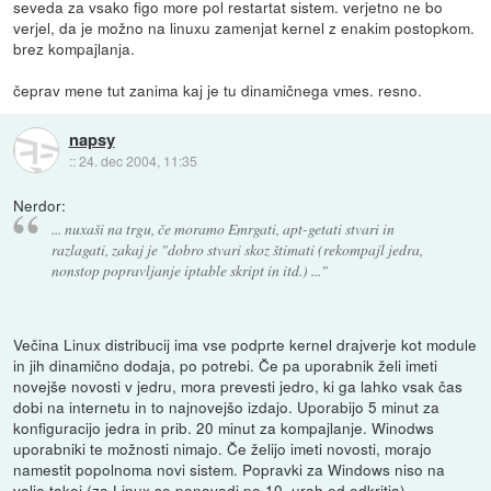
seveda za vsako figo more pol restartat sistem. verjetno ne bo
verjel, da je možno na linuxu zamenjat kernel z enakim postopkom.
brez kompajlanja.
čeprav mene tut zanima kaj je tu dinamičnega vmes. resno.
napsy
::
24. dec 2004, 11:35
Nerdor:
... nuxaši na trgu, če moramo Emrgati, apt-getati stvari in
razlagati, zakaj je "dobro stvari skoz štimati (rekompajl jedra,
nonstop popravljanje iptable skript in itd.) ..."
Večina Linux distribucij ima vse podprte kernel drajverje kot module
in jih dinamično dodaja, po potrebi. Če pa uporabnik želi imeti
novejše novosti v jedru, mora prevesti jedro, ki ga lahko vsak čas
dobi na internetu in to najnovejšo izdajo. Uporabijo 5 minut za
konfiguracijo jedra in prib. 20 minut za kompajlanje. Winodws
uporabniki te možnosti nimajo. Če želijo imeti novosti, morajo
namestit popolnoma novi sistem. Popravki za Windows niso na
voljo takoj (za Linux so ponavadi po 10. urah od odkritja).