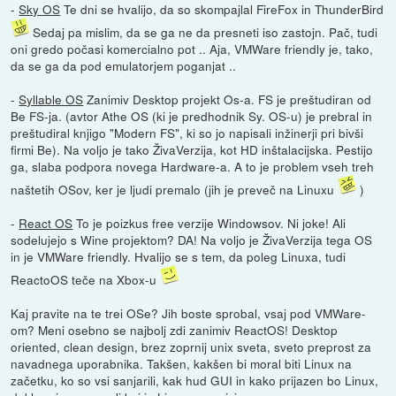
-
Sky OS
Te dni se hvalijo, da so skompajlal FireFox in ThunderBird
Sedaj pa mislim, da se ga ne da presneti iso zastojn. Pač, tudi
oni gredo počasi komercialno pot .. Aja, VMWare friendly je, tako,
da se ga da pod emulatorjem poganjat ..
-
Syllable OS
Zanimiv Desktop projekt Os-a. FS je preštudiran od
Be FS-ja. (avtor Athe OS (ki je predhodnik Sy. OS-u) je prebral in
preštudiral knjigo "Modern FS", ki so jo napisali inžinerji pri bivši
firmi Be). Na voljo je tako ŽivaVerzija, kot HD inštalacijska. Pestijo
ga, slaba podpora novega Hardware-a. A to je problem vseh treh
naštetih OSov, ker je ljudi premalo (jih je preveč na Linuxu
)
-
React OS
To je poizkus free verzije Windowsov. Ni joke! Ali
sodelujejo s Wine projektom? DA! Na voljo je ŽivaVerzija tega OS
in je VMWare friendly. Hvalijo se s tem, da poleg Linuxa, tudi
ReactoOS teče na Xbox-u
Kaj pravite na te trei OSe? Jih boste sprobal, vsaj pod VMWare-
om? Meni osebno se najbolj zdi zanimiv ReactOS! Desktop
oriented, clean design, brez zoprnij unix sveta, sveto preprost za
navadnega uporabnika. Takšen, kakšen bi moral biti Linux na
začetku, ko so vsi sanjarili, kak hud GUI in kako prijazen bo Linux,