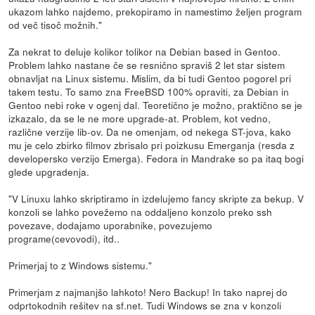
ukazom lahko najdemo, prekopiramo in namestimo željen program
od več tisoč možnih."
Za nekrat to deluje kolikor tolikor na Debian based in Gentoo.
Problem lahko nastane če se resnično spraviš 2 let star sistem
obnavljat na Linux sistemu. Mislim, da bi tudi Gentoo pogorel pri
takem testu. To samo zna FreeBSD 100% opraviti, za Debian in
Gentoo nebi roke v ogenj dal. Teoretično je možno, praktično se je
izkazalo, da se le ne more upgrade-at. Problem, kot vedno,
različne verzije lib-ov. Da ne omenjam, od nekega ST-jova, kako
mu je celo zbirko filmov zbrisalo pri poizkusu Emerganja (resda z
developersko verzijo Emerga). Fedora in Mandrake so pa itaq bogi
glede upgradenja.
"V Linuxu lahko skriptiramo in izdelujemo fancy skripte za bekup. V
konzoli se lahko povežemo na oddaljeno konzolo preko ssh
povezave, dodajamo uporabnike, povezujemo
programe(cevovodi), itd..
Primerjaj to z Windows sistemu."
Primerjam z najmanjšo lahkoto! Nero Backup! In tako naprej do
odprtokodnih rešitev na sf.net. Tudi Windows se zna v konzoli