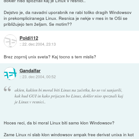
dokler niso spoznali kaj je Linux v resnici..
Dejstvo je, da navadni uporabnik ne rabi toliko dragih Windowsov
in prekompliciranega Linux. Resnica je nekje v mes in te OSi se
približujejo tem željam. Se motim??
Poldi112
::
22. dec 2004, 23:13
Brez zoprnij unix sveta? Kaj tocno s tem mislis?
Gandalfar
::
23. dec 2004, 00:52
akšen, kakšen bi moral biti Linux na začetku, ko so vsi sanjarili,
kak hud GUI in kako prijazen bo Linux, dokler niso spoznali kaj
je Linux v resnici..
Hoces reci, da bi moral Linux biti samo klon Windowsov?
Zame Linux ni slab klon windowsov ampak free derivat unixa in kot