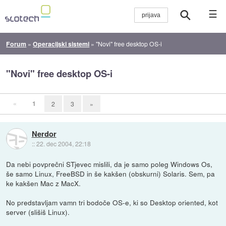
☰
Forum
»
Operacijski sistemi
»
"Novi" free desktop OS-i
"Novi" free desktop OS-i
«
1
2
3
»
Nerdor
::
22. dec 2004, 22:18
Da nebi povprečni STjevec mislili, da je samo poleg Windows Os,
še samo Linux, FreeBSD in še kakšen (obskurni) Solaris. Sem, pa
ke kakšen Mac z MacX.
No predstavljam vamn tri bodoče OS-e, ki so Desktop oriented, kot
server (slišiš Linux).