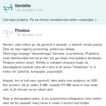
Gandalfar
::
25. dec 2004, 11:34
Cist lepo podpira. Pa se hitrost ventilatorcka lahko nastavljas :)
Phoebus
::
25. dec 2004, 12:31
Nerdor: zelo očitno je, da govoriš o stvareh, o katerih nimaš pojma.
Zato se raje najprej pozanimaj. potem pa nabijaj.
Okoli tega tvojega "dinamičnega" kernela; ni problema. Praktično
vsak distribucijski kernel je tak, kot ga imajo tvoji ljubljeni windowsi.
Podpira večino stvari, NVidia in nekateri drajverji imajo že
skomapjlane module (aka dll v win) ki jih samo "inštalirajo" in ni
treba nič "patchat, kompajlat, popravljat".
Ampak, kot si tudi sam ugotovil- tako jedro ima podporo za VSE.
Kar pomeni, da je veliko X MB, zasede XY MB rama in ima noter
reči, ki jih človek ne bo nikoli rabil.
Raje si skompajlam jedro, ki bo popolnoma prilagojeno moji mašini,
tako da bo zasedlo manj rama in imelo v končni fazi boljšo