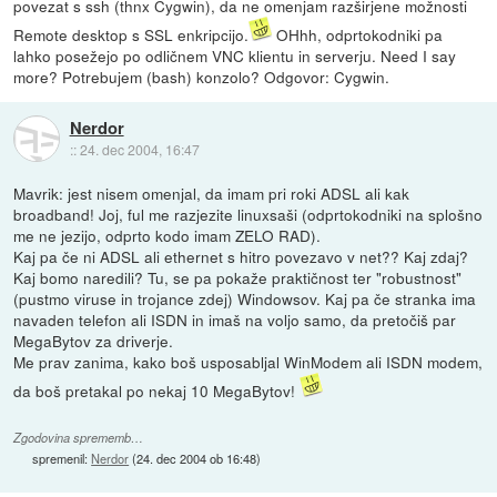
povezat s ssh (thnx Cygwin), da ne omenjam razširjene možnosti
Remote desktop s SSL enkripcijo.
OHhh, odprtokodniki pa
lahko posežejo po odličnem VNC klientu in serverju. Need I say
more? Potrebujem (bash) konzolo? Odgovor: Cygwin.
Nerdor
::
24. dec 2004, 16:47
Mavrik: jest nisem omenjal, da imam pri roki ADSL ali kak
broadband! Joj, ful me razjezite linuxsaši (odprtokodniki na splošno
me ne jezijo, odprto kodo imam ZELO RAD).
Kaj pa če ni ADSL ali ethernet s hitro povezavo v net?? Kaj zdaj?
Kaj bomo naredili? Tu, se pa pokaže praktičnost ter "robustnost"
(pustmo viruse in trojance zdej) Windowsov. Kaj pa če stranka ima
navaden telefon ali ISDN in imaš na voljo samo, da pretočiš par
MegaBytov za driverje.
Me prav zanima, kako boš usposabljal WinModem ali ISDN modem,
da boš pretakal po nekaj 10 MegaBytov!
Zgodovina sprememb…
spremenil:
Nerdor
(
24. dec 2004 ob 16:48
)