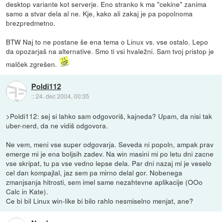
desktop variante kot serverje. Eno stranko k ma "cekine" zanima
samo a stvar dela al ne. Kje, kako ali zakaj je pa popolnoma
brezpredmetno.
BTW Naj to ne postane še ena tema o Linux vs. vse ostalo. Lepo
da opozarjaš na alternative. Smo ti vsi hvaležni. Sam tvoj pristop je
malček zgrešen.
Poldi112
::
24. dec 2004, 00:35
>Poldi112: sej si lahko sam odgovoriš, kajneda? Upam, da nisi tak
uber-nerd, da ne vidiš odgovora.
Ne vem, meni vse super odgovarja. Seveda ni popoln, ampak prav
emerge mi je ena boljsih zadev. Na win masini mi po letu dni zacne
vse skripat, tu pa vse vedno lepse dela. Par dni nazaj mi je veselo
cel dan kompajlal, jaz sem pa mirno delal gor. Nobenega
zmanjsanja hitrosti, sem imel same nezahtevne aplikacije (OOo
Calc in Kate).
Ce bi bil Linux win-like bi bilo rahlo nesmiselno menjat, ane?