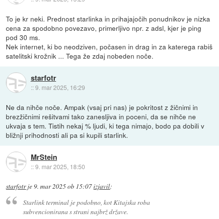
To je kr neki. Prednost starlinka in prihajajočih ponudnikov je nizka
cena za spodobno povezavo, primerljivo npr. z adsl, kjer je ping
pod 30 ms.
Nek internet, ki bo neodziven, počasen in drag in za katerega rabiš
satelitski krožnik ... Tega že zdaj nobeden noče.
starfotr
::
9. mar 2025, 16:29
Ne da nihče noče. Ampak (vsaj pri nas) je pokritost z žičnimi in
brezžičnimi rešitvami tako zanesljiva in poceni, da se nihče ne
ukvaja s tem. Tistih nekaj % ljudi, ki tega nimajo, bodo pa dobili v
bližnji prihodnosti ali pa si kupili starlink.
MrStein
::
9. mar 2025, 18:50
starfotr
je
9. mar 2025 ob 15:07
izjavil
:
Starlink terminal je podobno, kot Kitajska roba
subvencionirana s strani najbrž države.