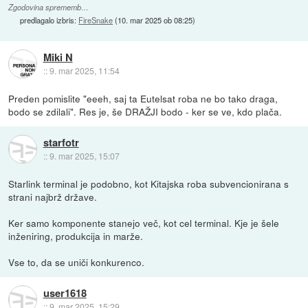
Zgodovina sprememb…
predlagalo izbris:
FireSnake
(
10. mar 2025 ob 08:25
)
Miki N
::
9. mar 2025, 11:54
Preden pomislite "eeeh, saj ta Eutelsat roba ne bo tako draga,
bodo se zdilali". Res je, še DRAŽJI bodo - ker se ve, kdo plača.
starfotr
::
9. mar 2025, 15:07
Starlink terminal je podobno, kot Kitajska roba subvencionirana s
strani najbrž države.
Ker samo komponente stanejo več, kot cel terminal. Kje je šele
inženiring, produkcija in marže.
Vse to, da se uniči konkurenco.
user1618
::
9. mar 2025, 15:29