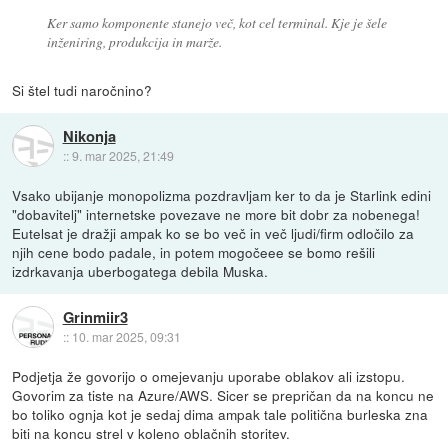
Ker samo komponente stanejo več, kot cel terminal. Kje je šele
inženiring, produkcija in marže.
Si štel tudi naročnino?
Nikonja
::
9. mar 2025, 21:49
Vsako ubijanje monopolizma pozdravljam ker to da je Starlink edini
"dobavitelj" internetske povezave ne more bit dobr za nobenega!
Eutelsat je dražji ampak ko se bo več in več ljudi/firm odločilo za
njih cene bodo padale, in potem mogočeee se bomo rešili
izdrkavanja uberbogatega debila Muska.
Grinmiir3
::
10. mar 2025, 09:31
Podjetja že govorijo o omejevanju uporabe oblakov ali izstopu.
Govorim za tiste na Azure/AWS. Sicer se prepričan da na koncu ne
bo toliko ognja kot je sedaj dima ampak tale politična burleska zna
biti na koncu strel v koleno oblačnih storitev.