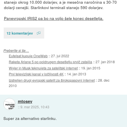
stanejo okrog 10.000 dolarjev, a je mesečna naročnina s 30-70
dolarji cenejši. Starlinkovi terminali stanejo 590 dolarjev.
Panevropski IRIS2 pa bo na voljo šele konec desetletja.
12 komentarjev
Preberite si še…
Eutelsat kupuje OneWeb
::
27. jul 2022
Raketa Ariane 5 po poldrugem desetletju prvič zatajila
::
27. jan 2018
Wyler in Musk tekmujeta za satelitski internet
::
19. jan 2015
Prvi televizijski kanal v ločljivosti 4K
::
14. jan 2013
Izstreljen drugi evropski satelit za širokopasovni internet
::
28. dec
2010
mtosev
::
9. mar 2025, 10:43
Super za alternativo starlinku.