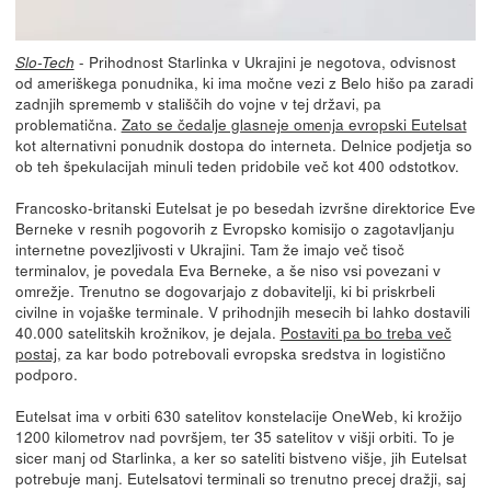
- Prihodnost Starlinka v Ukrajini je negotova, odvisnost
Slo-Tech
od ameriškega ponudnika, ki ima močne vezi z Belo hišo pa zaradi
zadnjih sprememb v stališčih do vojne v tej državi, pa
problematična.
Zato se čedalje glasneje omenja evropski Eutelsat
kot alternativni ponudnik dostopa do interneta. Delnice podjetja so
ob teh špekulacijah minuli teden pridobile več kot 400 odstotkov.
Francosko-britanski Eutelsat je po besedah izvršne direktorice Eve
Berneke v resnih pogovorih z Evropsko komisijo o zagotavljanju
internetne povezljivosti v Ukrajini. Tam že imajo več tisoč
terminalov, je povedala Eva Berneke, a še niso vsi povezani v
omrežje. Trenutno se dogovarjajo z dobavitelji, ki bi priskrbeli
civilne in vojaške terminale. V prihodnjih mesecih bi lahko dostavili
40.000 satelitskih krožnikov, je dejala.
Postaviti pa bo treba več
postaj
, za kar bodo potrebovali evropska sredstva in logistično
podporo.
Eutelsat ima v orbiti 630 satelitov konstelacije OneWeb, ki krožijo
1200 kilometrov nad površjem, ter 35 satelitov v višji orbiti. To je
sicer manj od Starlinka, a ker so sateliti bistveno višje, jih Eutelsat
potrebuje manj. Eutelsatovi terminali so trenutno precej dražji, saj