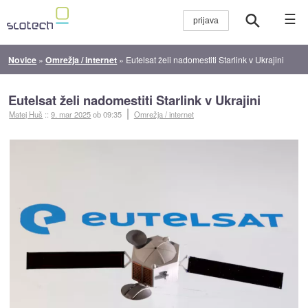
☰
Novice
»
Omrežja / internet
»
Eutelsat želi nadomestiti Starlink v Ukrajini
Eutelsat želi nadomestiti Starlink v Ukrajini
Matej Huš
::
9. mar 2025
ob 09:35
Omrežja / internet