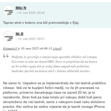
Miki N
::
10. mar 2025, 09:32
Taprav strel v koleno zna biti preinvesticija v Ejaj.
Mr.B
::
10. mar 2025, 09:51
Grinmiir3
je
10. mar 2025 ob 09:31
izjavil
:
Podjetja že govorijo o omejevanju uporabe oblakov ali izstopu.
Govorim za tiste na Azure/AWS. Sicer se prepričan da na koncu
ne bo toliko ognja kot je sedaj dima ampak tale politična
burleska zna biti na koncu strel v koleno oblačnih storitev.
Ne samo to. Uspešno se je implementiralo da nisi lastnik praktično
ničesar. Veš vsi te kupljeni fizični mediji, no če jih preneseš na
platformo, primerno današnjega časa ne izpred 20 let, je to
nezakonito. Sicer boš pa baje kmalu pri nakupu dobil tudi jasno
obrazloženo da nisi lastnik, samo z nakupom imaš neko določeno
pravico. Ker večina še vedno vrjeame da je lasnik novega iPhona
za 1500€