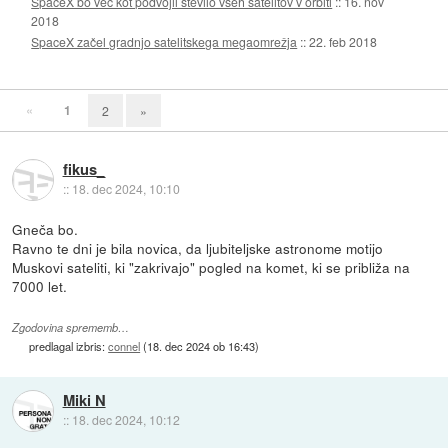
SpaceX bo več kot podvojil število vseh satelitov v orbiti
::
16. nov
2018
SpaceX začel gradnjo satelitskega megaomrežja
::
22. feb 2018
«
1
2
»
fikus_
::
18. dec 2024, 10:10
Gneča bo.
Ravno te dni je bila novica, da ljubiteljske astronome motijo
Muskovi sateliti, ki "zakrivajo" pogled na komet, ki se približa na
7000 let.
Zgodovina sprememb…
predlagal izbris:
connel
(
18. dec 2024 ob 16:43
)
Miki N
::
18. dec 2024, 10:12