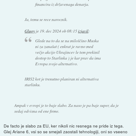
financira iz državenaga denarja.
Ja, temu se rece narocnik.
Glugy
je
19. dec 2024 ob 08:15
izjavil
:
Glede na to da se na miloščino Muska
ni za zanašat ( enkrat je ravno med
večjo akcijo Ukrajincev le tem prekinil
dostop to Starlinka ) je kar prav da ima
Evropa svojo alternativo.
IRIS2 kot je trenutno planiran ni alternativa
starlinku.
Ampak v evropi je to baje slabo. Za naso je pa baje super, da je
sedaj odvisna od ene firme.
De facto je slabo za EU, ker nikoli nic resnega ne pride iz tega.
Glej Ariane 6, vsi so se smejali zaostali tehnologiji, oni so vseeno