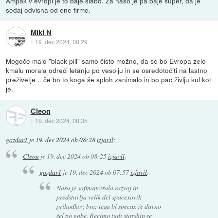
Ampak v evropi je to baje slabo. Za naso je pa baje super, da je
sedaj odvisna od ene firme.
Miki N
::
19. dec 2024, 08:29
Mogoče malo "black pill" samo čisto možno, da se bo Evropa zelo
kmalu morala odreči letanju po vesolju in se osredotočiti na lastno
preživetje .. če bo to koga še sploh zanimalo in bo pač življu kul kot
je.
Cleon
::
19. dec 2024, 08:35
gozdar1
je
19. dec 2024 ob 08:28
izjavil
:
Cleon
je
19. dec 2024 ob 08:25
izjavil
:
gozdar1
je
19. dec 2024 ob 07:57
izjavil
:
Nasa je sofinancirala razvoj in
predstavlja velik del spacexovih
prihodkov, brez tega bi specax že davno
šel po gobe. Recimo tudi starship se