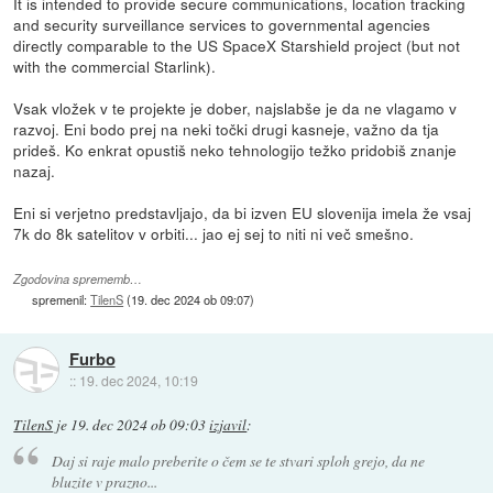
It is intended to provide secure communications, location tracking
and security surveillance services to governmental agencies
directly comparable to the US SpaceX Starshield project (but not
with the commercial Starlink).
Vsak vložek v te projekte je dober, najslabše je da ne vlagamo v
razvoj. Eni bodo prej na neki točki drugi kasneje, važno da tja
prideš. Ko enkrat opustiš neko tehnologijo težko pridobiš znanje
nazaj.
Eni si verjetno predstavljajo, da bi izven EU slovenija imela že vsaj
7k do 8k satelitov v orbiti... jao ej sej to niti ni več smešno.
Zgodovina sprememb…
spremenil:
TilenS
(
19. dec 2024 ob 09:07
)
Furbo
::
19. dec 2024, 10:19
TilenS
je
19. dec 2024 ob 09:03
izjavil
:
Daj si raje malo preberite o čem se te stvari sploh grejo, da ne
bluzite v prazno...