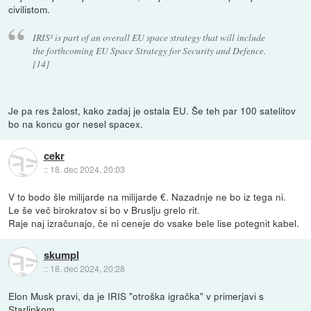
civilistom.
IRIS² is part of an overall EU space strategy that will include
the forthcoming EU Space Strategy for Security and Defence.
[14]
Je pa res žalost, kako zadaj je ostala EU. Še teh par 100 satelitov
bo na koncu gor nesel spacex.
cekr
::
18. dec 2024, 20:03
V to bodo šle milijarde na milijarde €. Nazadnje ne bo iz tega ni.
Le še več birokratov si bo v Bruslju grelo rit.
Raje naj izračunajo, če ni ceneje do vsake bele lise potegnit kabel.
skumpl
::
18. dec 2024, 20:28
Elon Musk pravi, da je IRIS "otroška igračka" v primerjavi s
Starlinkom.