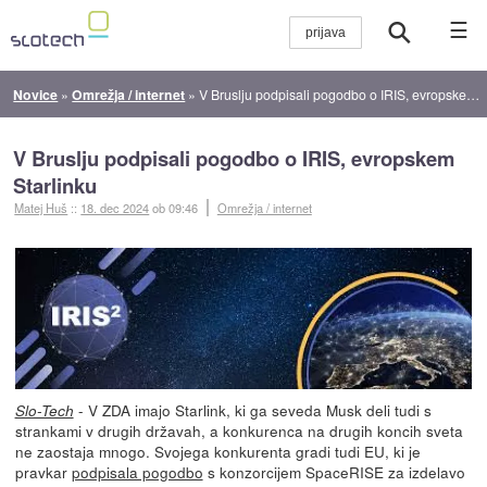
☰
Novice
»
Omrežja / internet
»
V Bruslju podpisali pogodbo o IRIS, evropskem Starlinku
V Bruslju podpisali pogodbo o IRIS, evropskem
Starlinku
Matej Huš
::
18. dec 2024
ob 09:46
Omrežja / internet
- V ZDA imajo Starlink, ki ga seveda Musk deli tudi s
Slo-Tech
strankami v drugih državah, a konkurenca na drugih koncih sveta
ne zaostaja mnogo. Svojega konkurenta gradi tudi EU, ki je
pravkar
podpisala pogodbo
s konzorcijem SpaceRISE za izdelavo