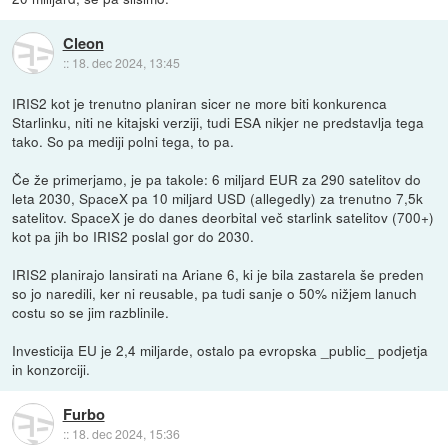
Cleon
::
18. dec 2024, 13:45
IRIS2 kot je trenutno planiran sicer ne more biti konkurenca
Starlinku, niti ne kitajski verziji, tudi ESA nikjer ne predstavlja tega
tako. So pa mediji polni tega, to pa.
Če že primerjamo, je pa takole: 6 miljard EUR za 290 satelitov do
leta 2030, SpaceX pa 10 miljard USD (allegedly) za trenutno 7,5k
satelitov. SpaceX je do danes deorbital več starlink satelitov (700+)
kot pa jih bo IRIS2 poslal gor do 2030.
IRIS2 planirajo lansirati na Ariane 6, ki je bila zastarela še preden
so jo naredili, ker ni reusable, pa tudi sanje o 50% nižjem lanuch
costu so se jim razblinile.
Investicija EU je 2,4 miljarde, ostalo pa evropska _public_ podjetja
in konzorciji.
Furbo
::
18. dec 2024, 15:36