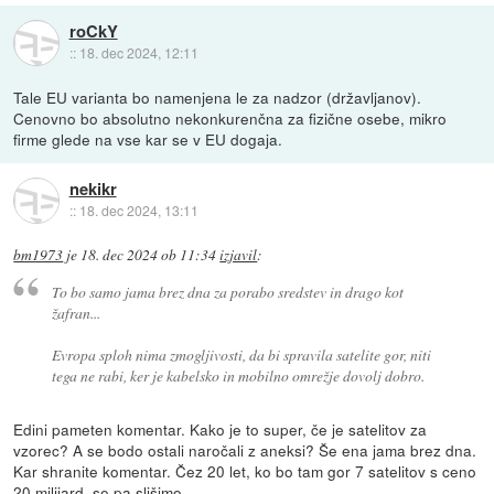
roCkY
::
18. dec 2024, 12:11
Tale EU varianta bo namenjena le za nadzor (državljanov).
Cenovno bo absolutno nekonkurenčna za fizične osebe, mikro
firme glede na vse kar se v EU dogaja.
nekikr
::
18. dec 2024, 13:11
bm1973
je
18. dec 2024 ob 11:34
izjavil
:
To bo samo jama brez dna za porabo sredstev in drago kot
žafran...
Evropa sploh nima zmogljivosti, da bi spravila satelite gor, niti
tega ne rabi, ker je kabelsko in mobilno omrežje dovolj dobro.
Edini pameten komentar. Kako je to super, če je satelitov za
vzorec? A se bodo ostali naročali z aneksi? Še ena jama brez dna.
Kar shranite komentar. Čez 20 let, ko bo tam gor 7 satelitov s ceno
20 milijard, se pa slišimo.