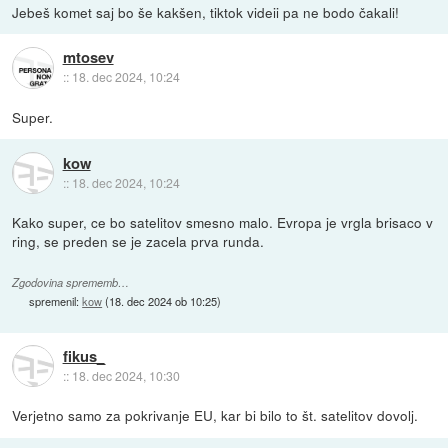
Jebeš komet saj bo še kakšen, tiktok videii pa ne bodo čakali!
mtosev
::
18. dec 2024, 10:24
Super.
kow
::
18. dec 2024, 10:24
Kako super, ce bo satelitov smesno malo. Evropa je vrgla brisaco v
ring, se preden se je zacela prva runda.
Zgodovina sprememb…
spremenil:
kow
(
18. dec 2024 ob 10:25
)
fikus_
::
18. dec 2024, 10:30
Verjetno samo za pokrivanje EU, kar bi bilo to št. satelitov dovolj.