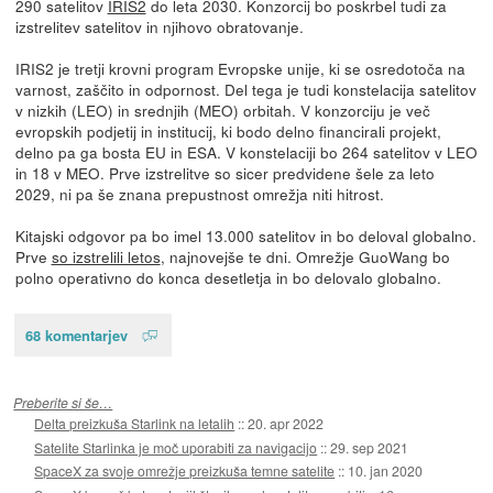
290 satelitov
IRIS2
do leta 2030. Konzorcij bo poskrbel tudi za
izstrelitev satelitov in njihovo obratovanje.
IRIS2 je tretji krovni program Evropske unije, ki se osredotoča na
varnost, zaščito in odpornost. Del tega je tudi konstelacija satelitov
v nizkih (LEO) in srednjih (MEO) orbitah. V konzorciju je več
evropskih podjetij in institucij, ki bodo delno financirali projekt,
delno pa ga bosta EU in ESA. V konstelaciji bo 264 satelitov v LEO
in 18 v MEO. Prve izstrelitve so sicer predvidene šele za leto
2029, ni pa še znana prepustnost omrežja niti hitrost.
Kitajski odgovor pa bo imel 13.000 satelitov in bo deloval globalno.
Prve
so izstrelili letos
, najnovejše te dni. Omrežje GuoWang bo
polno operativno do konca desetletja in bo delovalo globalno.
68 komentarjev
Preberite si še…
Delta preizkuša Starlink na letalih
::
20. apr 2022
Satelite Starlinka je moč uporabiti za navigacijo
::
29. sep 2021
SpaceX za svoje omrežje preizkuša temne satelite
::
10. jan 2020