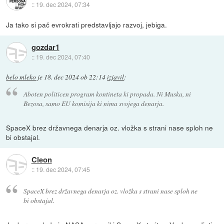
::
19. dec 2024, 07:34
Ja tako si pač evrokrati predstavljajo razvoj, jebiga.
gozdar1
::
19. dec 2024, 07:40
belo mleko
je
18. dec 2024 ob 22:14
izjavil
:
Aboten politicen program kontineta ki propada. Ni Muska, ni
Bezosa, samo EU komisija ki nima svojega denarja.
SpaceX brez državnega denarja oz. vložka s strani nase sploh ne
bi obstajal.
Cleon
::
19. dec 2024, 07:45
SpaceX brez državnega denarja oz. vložka s strani nase sploh ne
bi obstajal.