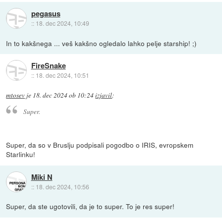
pegasus
::
18. dec 2024, 10:49
In to kakšnega ... veš kakšno ogledalo lahko pelje starship! ;)
FireSnake
::
18. dec 2024, 10:51
mtosev
je
18. dec 2024 ob 10:24
izjavil
:
Super.
Super, da so v Bruslju podpisali pogodbo o IRIS, evropskem
Starlinku!
Miki N
::
18. dec 2024, 10:56
Super, da ste ugotovili, da je to super. To je res super!