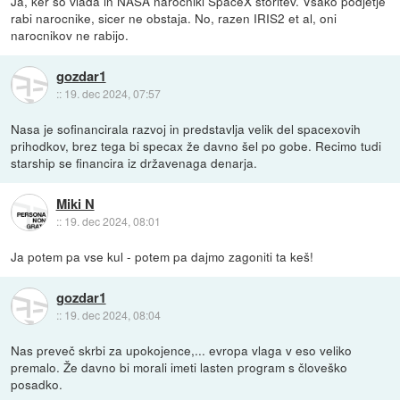
Ja, ker so vlada in NASA narocniki SpaceX storitev. Vsako podjetje
rabi narocnike, sicer ne obstaja. No, razen IRIS2 et al, oni
narocnikov ne rabijo.
gozdar1
::
19. dec 2024, 07:57
Nasa je sofinancirala razvoj in predstavlja velik del spacexovih
prihodkov, brez tega bi specax že davno šel po gobe. Recimo tudi
starship se financira iz državenaga denarja.
Miki N
::
19. dec 2024, 08:01
Ja potem pa vse kul - potem pa dajmo zagoniti ta keš!
gozdar1
::
19. dec 2024, 08:04
Nas preveč skrbi za upokojence,... evropa vlaga v eso veliko
premalo. Že davno bi morali imeti lasten program s človeško
posadko.