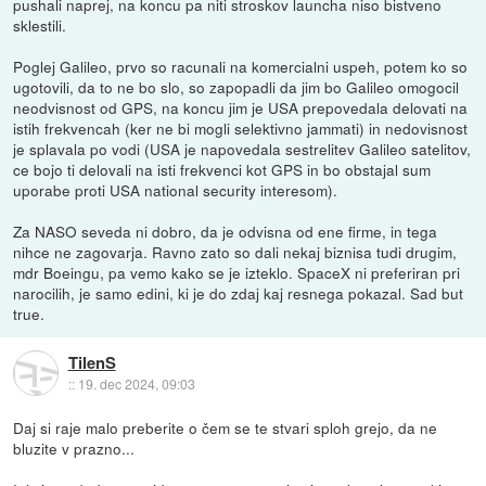
pushali naprej, na koncu pa niti stroskov launcha niso bistveno
sklestili.
Poglej Galileo, prvo so racunali na komercialni uspeh, potem ko so
ugotovili, da to ne bo slo, so zapopadli da jim bo Galileo omogocil
neodvisnost od GPS, na koncu jim je USA prepovedala delovati na
istih frekvencah (ker ne bi mogli selektivno jammati) in nedovisnost
je splavala po vodi (USA je napovedala sestrelitev Galileo satelitov,
ce bojo ti delovali na isti frekvenci kot GPS in bo obstajal sum
uporabe proti USA national security interesom).
Za NASO seveda ni dobro, da je odvisna od ene firme, in tega
nihce ne zagovarja. Ravno zato so dali nekaj biznisa tudi drugim,
mdr Boeingu, pa vemo kako se je izteklo. SpaceX ni preferiran pri
narocilih, je samo edini, ki je do zdaj kaj resnega pokazal. Sad but
true.
TilenS
::
19. dec 2024, 09:03
Daj si raje malo preberite o čem se te stvari sploh grejo, da ne
bluzite v prazno...