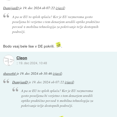
DamijanD
je
19. dec 2024 ob 07:22
izjavil
:
A pa se EU to sploh splača? Ker je EU razmeroma gosto
poseljena bi verjetno s tem denarjem uredili optiko praktično
povsod + mobilna tehnologija za pokrivanje težje dostopnih
področji.
Bodo vsaj bele lise v DE pokrili.
.
Cleon
::
19. dec 2024, 10:48
sbawe64
je
19. dec 2024 ob 10:46
izjavil
:
DamijanD
je
19. dec 2024 ob 07:22
izjavil
:
A pa se EU to sploh splača? Ker je EU razmeroma
gosto poseljena bi verjetno s tem denarjem uredili
optiko praktično povsod + mobilna tehnologija za
pokrivanje težje dostopnih področji.