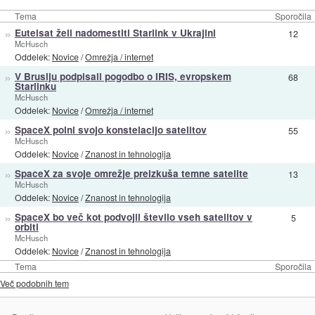
Tema
Sporočila
»
Eutelsat želi nadomestiti Starlink v Ukrajini
12
McHusch
Oddelek:
Novice
/
Omrežja / internet
»
V Bruslju podpisali pogodbo o IRIS, evropskem
68
Starlinku
McHusch
Oddelek:
Novice
/
Omrežja / internet
»
SpaceX polni svojo konstelacijo satelitov
55
McHusch
Oddelek:
Novice
/
Znanost in tehnologija
»
SpaceX za svoje omrežje preizkuša temne satelite
13
McHusch
Oddelek:
Novice
/
Znanost in tehnologija
»
SpaceX bo več kot podvojil število vseh satelitov v
5
orbiti
McHusch
Oddelek:
Novice
/
Znanost in tehnologija
Tema
Sporočila
Več podobnih tem