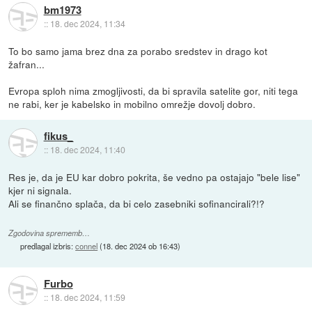
bm1973
::
18. dec 2024, 11:34
To bo samo jama brez dna za porabo sredstev in drago kot
žafran...
Evropa sploh nima zmogljivosti, da bi spravila satelite gor, niti tega
ne rabi, ker je kabelsko in mobilno omrežje dovolj dobro.
fikus_
::
18. dec 2024, 11:40
Res je, da je EU kar dobro pokrita, še vedno pa ostajajo "bele lise"
kjer ni signala.
Ali se finančno splača, da bi celo zasebniki sofinancirali?!?
Zgodovina sprememb…
predlagal izbris:
connel
(
18. dec 2024 ob 16:43
)
Furbo
::
18. dec 2024, 11:59