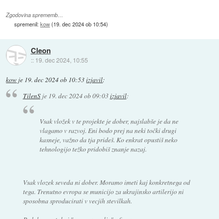
Zgodovina sprememb…
spremenil:
kow
(
19. dec 2024 ob 10:54
)
Cleon
::
19. dec 2024, 10:55
kow
je
19. dec 2024 ob 10:53
izjavil
:
TilenS
je
19. dec 2024 ob 09:03
izjavil
:
Vsak vložek v te projekte je dober, najslabše je da ne
vlagamo v razvoj. Eni bodo prej na neki točki drugi
kasneje, važno da tja prideš. Ko enkrat opustiš neko
tehnologijo težko pridobiš znanje nazaj.
Vsak vlozek seveda ni dober. Moramo imeti kaj konkretnega od
tega. Trenutno evropa se municijo za ukrajinsko artilerijo ni
sposobna sproducirati v vecjih stevilkah.