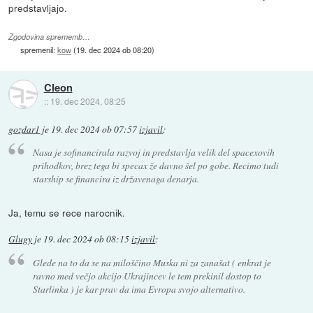
predstavljajo.
Zgodovina sprememb…
spremenil:
kow
(
19. dec 2024 ob 08:20
)
Cleon
::
19. dec 2024, 08:25
gozdar1
je
19. dec 2024 ob 07:57
izjavil
:
Nasa je sofinancirala razvoj in predstavlja velik del spacexovih
prihodkov, brez tega bi specax že davno šel po gobe. Recimo tudi
starship se financira iz državenaga denarja.
Ja, temu se rece narocnik.
Glugy
je
19. dec 2024 ob 08:15
izjavil
:
Glede na to da se na miloščino Muska ni za zanašat ( enkrat je
ravno med večjo akcijo Ukrajincev le tem prekinil dostop to
Starlinka ) je kar prav da ima Evropa svojo alternativo.