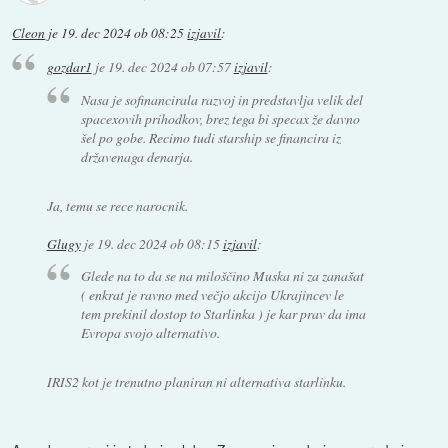
Cleon
je
19. dec 2024 ob 08:25
izjavil
:
gozdar1
je
19. dec 2024 ob 07:57
izjavil
:
Nasa je sofinancirala razvoj in predstavlja velik del
spacexovih prihodkov, brez tega bi specax že davno
šel po gobe. Recimo tudi starship se financira iz
državenaga denarja.
Ja, temu se rece narocnik.
Glugy
je
19. dec 2024 ob 08:15
izjavil
:
Glede na to da se na miloščino Muska ni za zanašat
( enkrat je ravno med večjo akcijo Ukrajincev le
tem prekinil dostop to Starlinka ) je kar prav da ima
Evropa svojo alternativo.
IRIS2 kot je trenutno planiran ni alternativa starlinku.