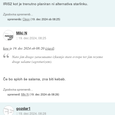
IRIS2 kot je trenutno planiran ni alternativa starlinku.
Zgodovina sprememb…
spremenilo:
Cleon
(
19. dec 2024 ob 08:25
)
Miki N
::
19. dec 2024, 08:25
kow
je
19. dec 2024 ob 08:20
izjavil
:
Nato jim drago zaracunamo izkusnjo stare evrope ter jim rezemo
drage salame (agroturizem).
Če bo sploh še salama, zna biti kebab.
Zgodovina sprememb…
spremenil:
Miki N
(
19. dec 2024 ob 08:26
)
gozdar1
::
19. dec 2024, 08:28