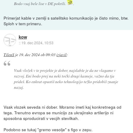
Bodo vsaj bele lise v DE pokrili.
.
Primerjat kable v zemlji s satelitsko komunikacijo je čisto mimo, btw.
Sploh v tem primeru.
kow
::
19. dec 2024, 10:53
TilenS
je
19. dec 2024 ob 09:03
izjavil
:
Vsak vložek v te projekte je dober, najslabše je da ne vlagamo v
razvoj. Eni bodo prej na neki točki drugi kasneje, važno da tja
prideš. Ko enkrat opustiš neko tehnologijo težko pridobiš znanje
nazaj.
Vsak vlozek seveda ni dober. Moramo imeti kaj konkretnega od
tega. Trenutno evropa se municijo za ukrajinsko artilerijo ni
sposobna sproducirati v vecjih stevilkah.
Podobno se tukaj "gremo vesolje" s figo v zepu.