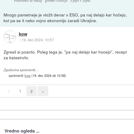
Podobno se tukaj "gremo vesolje" s figo v zepu.
Mnogo pametneje je vložit denar v ESO, pa naj delajo kar hočejo,
kot pa se it neko vojno ekonomijo zaradi Ukrajine.
kow
::
19. dec 2024, 10:57
Zgresil si poanto. Poleg tega je, "pa naj delajo kar hocejo", recept
za katastrofo.
Zgodovina sprememb…
spremenil:
kow
(
19. dec 2024 ob 10:58
)
«
1
2
»
Vredno ogleda ...