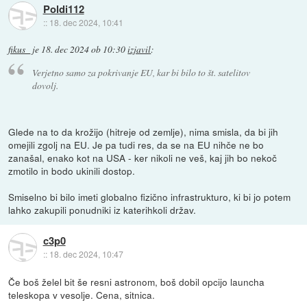
Poldi112
::
18. dec 2024, 10:41
fikus_
je
18. dec 2024 ob 10:30
izjavil
:
Verjetno samo za pokrivanje EU, kar bi bilo to št. satelitov
dovolj.
Glede na to da krožijo (hitreje od zemlje), nima smisla, da bi jih
omejili zgolj na EU. Je pa tudi res, da se na EU nihče ne bo
zanašal, enako kot na USA - ker nikoli ne veš, kaj jih bo nekoč
zmotilo in bodo ukinili dostop.
Smiselno bi bilo imeti globalno fizično infrastrukturo, ki bi jo potem
lahko zakupili ponudniki iz katerihkoli držav.
c3p0
::
18. dec 2024, 10:47
Če boš želel bit še resni astronom, boš dobil opcijo launcha
teleskopa v vesolje. Cena, sitnica.