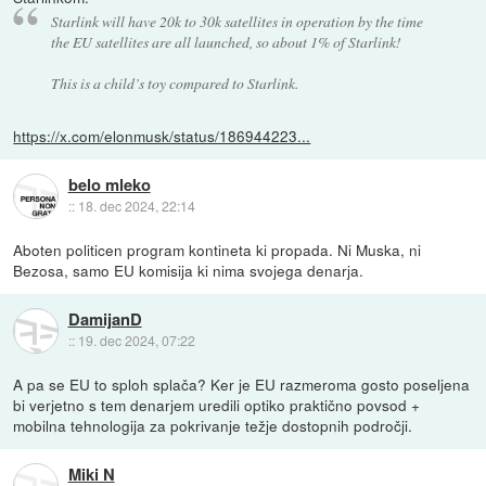
Starlink will have 20k to 30k satellites in operation by the time
the EU satellites are all launched, so about 1% of Starlink!
This is a child’s toy compared to Starlink.
https://x.com/elonmusk/status/186944223...
belo mleko
::
18. dec 2024, 22:14
Aboten politicen program kontineta ki propada. Ni Muska, ni
Bezosa, samo EU komisija ki nima svojega denarja.
DamijanD
::
19. dec 2024, 07:22
A pa se EU to sploh splača? Ker je EU razmeroma gosto poseljena
bi verjetno s tem denarjem uredili optiko praktično povsod +
mobilna tehnologija za pokrivanje težje dostopnih področji.
Miki N