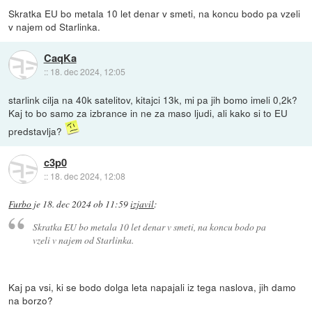
Skratka EU bo metala 10 let denar v smeti, na koncu bodo pa vzeli
v najem od Starlinka.
CaqKa
::
18. dec 2024, 12:05
starlink cilja na 40k satelitov, kitajci 13k, mi pa jih bomo imeli 0,2k?
Kaj to bo samo za izbrance in ne za maso ljudi, ali kako si to EU
predstavlja?
c3p0
::
18. dec 2024, 12:08
Furbo
je
18. dec 2024 ob 11:59
izjavil
:
Skratka EU bo metala 10 let denar v smeti, na koncu bodo pa
vzeli v najem od Starlinka.
Kaj pa vsi, ki se bodo dolga leta napajali iz tega naslova, jih damo
na borzo?