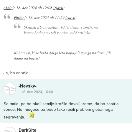
c3p0
je
18. dec 2024 ob 12:08
izjavil
:
Furbo
je
18. dec 2024 ob 11:59
izjavil
:
Skratka EU bo metala 10 let denar v smeti, na
koncu bodo pa vzeli v najem od Starlinka.
Kaj pa vsi, ki se bodo dolga leta napajali iz tega naslova, jih
damo na borzo?
Ja, bo ceneje.
-Nevsky-
::
18. dec 2024, 16:40
Še malo, pa bo okoli zemlje krožilo dovolj krame, da bo zastrlo
sonce. No, mogoče pa bodo tako rešili problem globalnega
segrevanja...
DarkSite