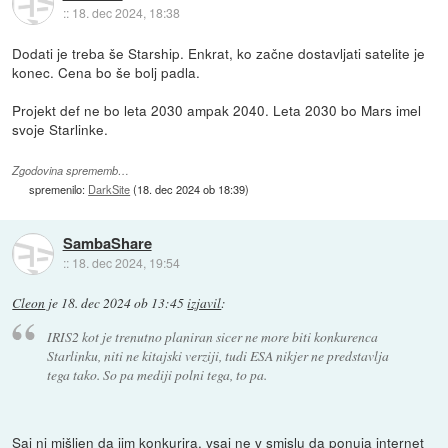
::
18. dec 2024, 18:38
Dodati je treba še Starship. Enkrat, ko začne dostavljati satelite je
konec. Cena bo še bolj padla.
Projekt def ne bo leta 2030 ampak 2040. Leta 2030 bo Mars imel
svoje Starlinke.
Zgodovina sprememb…
spremenilo:
DarkSite
(
18. dec 2024 ob 18:39
)
SambaShare
::
18. dec 2024, 19:54
Cleon
je
18. dec 2024 ob 13:45
izjavil
:
IRIS2 kot je trenutno planiran sicer ne more biti konkurenca
Starlinku, niti ne kitajski verziji, tudi ESA nikjer ne predstavlja
tega tako. So pa mediji polni tega, to pa.
Saj ni mišljen da jim konkurira, vsaj ne v smislu da ponuja internet