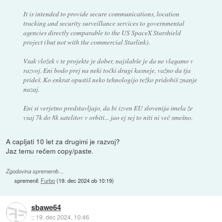
It is intended to provide secure communications, location
tracking and security surveillance services to governmental
agencies directly comparable to the US SpaceX Starshield
project (but not with the commercial Starlink).
Vsak vložek v te projekte je dober, najslabše je da ne vlagamo v
razvoj. Eni bodo prej na neki točki drugi kasneje, važno da tja
prideš. Ko enkrat opustiš neko tehnologijo težko pridobiš znanje
nazaj.
Eni si verjetno predstavljajo, da bi izven EU slovenija imela že
vsaj 7k do 8k satelitov v orbiti... jao ej sej to niti ni več smešno.
A capljati 10 let za drugimi je razvoj?
Jaz temu rečem copy/paste.
Zgodovina sprememb…
spremenil:
Furbo
(
19. dec 2024 ob 10:19
)
sbawe64
::
19. dec 2024, 10:46