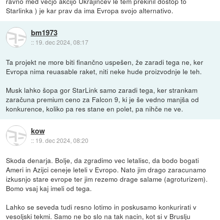
ravno med večjo akcijo Ukrajincev le tem prekinil dostop to
Starlinka ) je kar prav da ima Evropa svojo alternativo.
bm1973
::
19. dec 2024, 08:17
Ta projekt ne more biti finančno uspešen, že zaradi tega ne, ker
Evropa nima reuasable raket, niti neke hude proizvodnje le teh.
Musk lahko šopa gor StarLink samo zaradi tega, ker strankam
zaračuna premium ceno za Falcon 9, ki je še vedno manjša od
konkurence, koliko pa res stane en polet, pa nihče ne ve.
kow
::
19. dec 2024, 08:20
Skoda denarja. Bolje, da zgradimo vec letalisc, da bodo bogati
Ameri in Azijci ceneje leteli v Evropo. Nato jim drago zaracunamo
izkusnjo stare evrope ter jim rezemo drage salame (agroturizem).
Bomo vsaj kaj imeli od tega.
Lahko se seveda tudi resno lotimo in poskusamo konkurirati v
vesoljski tekmi. Samo ne bo slo na tak nacin, kot si v Bruslju