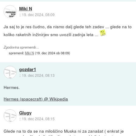
Miki N
::
19. dec 2024, 08:09
Ja saj to je res čudno, da nismo dalj glede teh zadev ... glede na to
koliko raketnih inžinirjev smo uvozili zadnja leta ...
Zgodovina sprememb…
spremenil:
Miki N
(
19. dec 2024 ob 08:09
)
gozdar1
::
19. dec 2024, 08:13
Hermes.
Hermes (spacecraft) @ Wikipedia
Glugy
::
19. dec 2024, 08:15
Glede na to da se na miloščino Muska ni za zanašat ( enkrat je