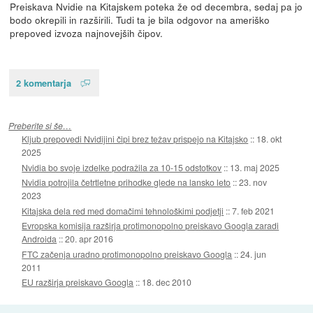
Preiskava Nvidie na Kitajskem poteka že od decembra, sedaj pa jo
bodo okrepili in razširili. Tudi ta je bila odgovor na ameriško
prepoved izvoza najnovejših čipov.
2 komentarja
Preberite si še…
Kljub prepovedi Nvidijini čipi brez težav prispejo na Kitajsko
::
18. okt
2025
Nvidia bo svoje izdelke podražila za 10-15 odstotkov
::
13. maj 2025
Nvidia potrojila četrtletne prihodke glede na lansko leto
::
23. nov
2023
Kitajska dela red med domačimi tehnološkimi podjetji
::
7. feb 2021
Evropska komisija razširja protimonopolno preiskavo Googla zaradi
Androida
::
20. apr 2016
FTC začenja uradno protimonopolno preiskavo Googla
::
24. jun
2011
EU razširja preiskavo Googla
::
18. dec 2010