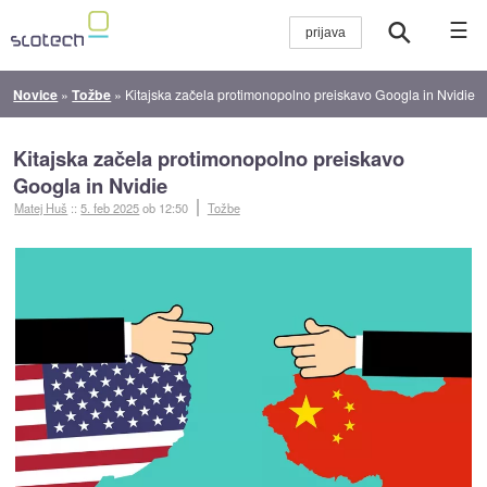
☰
Novice
»
Tožbe
»
Kitajska začela protimonopolno preiskavo Googla in Nvidie
Kitajska začela protimonopolno preiskavo
Googla in Nvidie
Matej Huš
::
5. feb 2025
ob 12:50
Tožbe