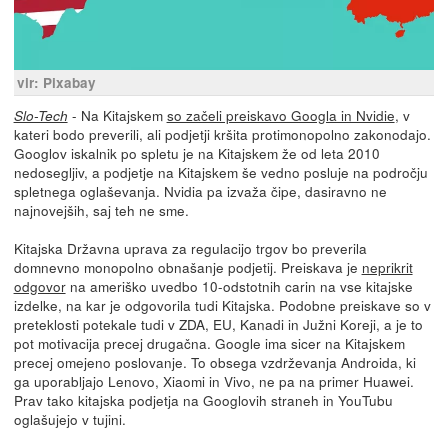
vir: Pixabay
- Na Kitajskem
so začeli preiskavo Googla in Nvidie
, v
Slo-Tech
kateri bodo preverili, ali podjetji kršita protimonopolno zakonodajo.
Googlov iskalnik po spletu je na Kitajskem že od leta 2010
nedosegljiv, a podjetje na Kitajskem še vedno posluje na področju
spletnega oglaševanja. Nvidia pa izvaža čipe, dasiravno ne
najnovejših, saj teh ne sme.
Kitajska Državna uprava za regulacijo trgov bo preverila
domnevno monopolno obnašanje podjetij. Preiskava je
neprikrit
odgovor
na ameriško uvedbo 10-odstotnih carin na vse kitajske
izdelke, na kar je odgovorila tudi Kitajska. Podobne preiskave so v
preteklosti potekale tudi v ZDA, EU, Kanadi in Južni Koreji, a je to
pot motivacija precej drugačna. Google ima sicer na Kitajskem
precej omejeno poslovanje. To obsega vzdrževanja Androida, ki
ga uporabljajo Lenovo, Xiaomi in Vivo, ne pa na primer Huawei.
Prav tako kitajska podjetja na Googlovih straneh in YouTubu
oglašujejo v tujini.