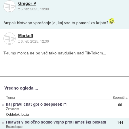
Gregor P
::
5. feb 2025, 13:00
Ampak bistveno vprašanje je, kaj vse to pomeni za kripto?
Markoff
::
6. feb 2025, 12:30
T-rump morda ne bo več tako navdušen nad Tik-Tokom...
Vredno ogleda ...
Tema
Sporočila
»
kaj pravi chat gpt o deepseek r1
66
Zimonem
Oddelek:
Loža
»
Huawei v odločno sodno vojno proti ameriški blokadi
144
Balandeque