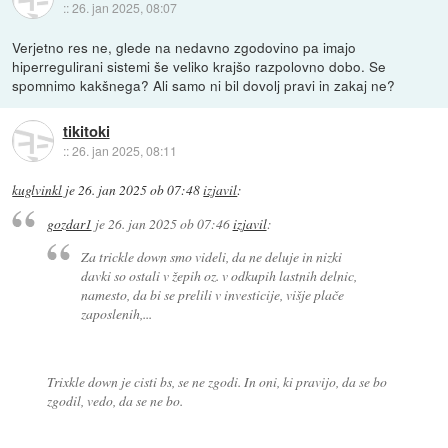
::
26. jan 2025, 08:07
Verjetno res ne, glede na nedavno zgodovino pa imajo
hiperregulirani sistemi še veliko krajšo razpolovno dobo. Se
spomnimo kakšnega? Ali samo ni bil dovolj pravi in zakaj ne?
tikitoki
::
26. jan 2025, 08:11
kuglvinkl
je
26. jan 2025 ob 07:48
izjavil
:
gozdar1
je
26. jan 2025 ob 07:46
izjavil
:
Za trickle down smo videli, da ne deluje in nizki
davki so ostali v žepih oz. v odkupih lastnih delnic,
namesto, da bi se prelili v investicije, višje plače
zaposlenih,...
Trixkle down je cisti bs, se ne zgodi. In oni, ki pravijo, da se bo
zgodil, vedo, da se ne bo.