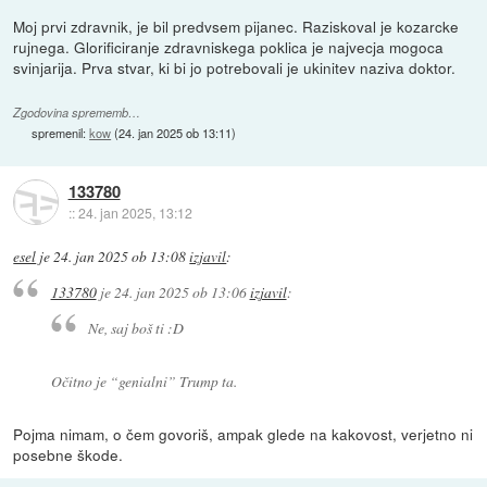
Moj prvi zdravnik, je bil predvsem pijanec. Raziskoval je kozarcke
rujnega. Glorificiranje zdravniskega poklica je najvecja mogoca
svinjarija. Prva stvar, ki bi jo potrebovali je ukinitev naziva doktor.
Zgodovina sprememb…
spremenil:
kow
(
24. jan 2025 ob 13:11
)
133780
::
24. jan 2025, 13:12
esel
je
24. jan 2025 ob 13:08
izjavil
:
133780
je
24. jan 2025 ob 13:06
izjavil
:
Ne, saj boš ti :D
Očitno je “genialni” Trump ta.
Pojma nimam, o čem govoriš, ampak glede na kakovost, verjetno ni
posebne škode.