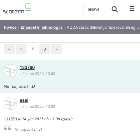
☰
Novice
»
Znanost in tehnologija
»
V ZDA zastoj delovanja raziskovalnih agencij
2
«
1
3
»
133780
::
24. jan 2025, 13:06
Ne, saj boš ti :D
esel
::
24. jan 2025, 13:08
133780
je
24. jan 2025 ob 13:06
izjavil
:
Ne, saj boš ti :D