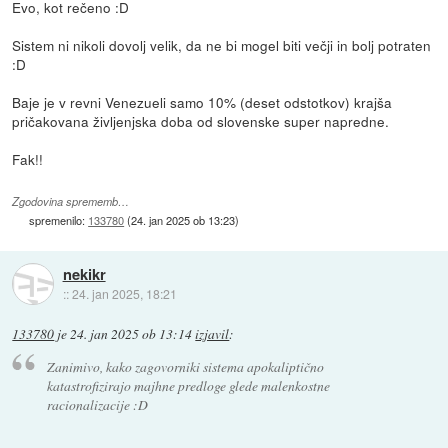
Evo, kot rečeno :D
Sistem ni nikoli dovolj velik, da ne bi mogel biti večji in bolj potraten
:D
Baje je v revni Venezueli samo 10% (deset odstotkov) krajša
pričakovana življenjska doba od slovenske super napredne.
Fak!!
Zgodovina sprememb…
spremenilo:
133780
(
24. jan 2025 ob 13:23
)
nekikr
::
24. jan 2025, 18:21
133780
je
24. jan 2025 ob 13:14
izjavil
:
Zanimivo, kako zagovorniki sistema apokaliptično
katastrofizirajo majhne predloge glede malenkostne
racionalizacije :D