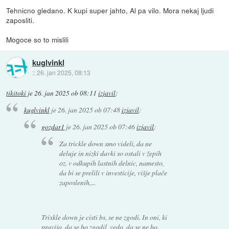
Tehnicno gledano. K kupi super jahto, Al pa vilo. Mora nekaj ljudi
zaposliti.
Mogoce so to mislili
kuglvinkl
::
26. jan 2025, 08:13
tikitoki
je
26. jan 2025 ob 08:11
izjavil
:
kuglvinkl
je
26. jan 2025 ob 07:48
izjavil
:
gozdar1
je
26. jan 2025 ob 07:46
izjavil
:
Za trickle down smo videli, da ne
deluje in nizki davki so ostali v žepih
oz. v odkupih lastnih delnic, namesto,
da bi se prelili v investicije, višje plače
zaposlenih,...
Trixkle down je cisti bs, se ne zgodi. In oni, ki
pravijo, da se bo zgodil, vedo, da se ne bo.