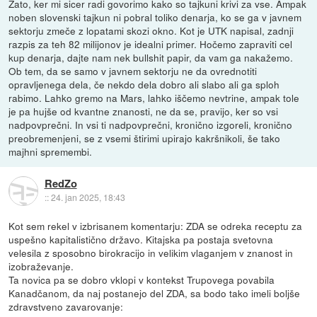
Zato, ker mi sicer radi govorimo kako so tajkuni krivi za vse. Ampak
noben slovenski tajkun ni pobral toliko denarja, ko se ga v javnem
sektorju zmeče z lopatami skozi okno. Kot je UTK napisal, zadnji
razpis za teh 82 milijonov je idealni primer. Hočemo zapraviti cel
kup denarja, dajte nam nek bullshit papir, da vam ga nakažemo.
Ob tem, da se samo v javnem sektorju ne da ovrednotiti
opravljenega dela, če nekdo dela dobro ali slabo ali ga sploh
rabimo. Lahko gremo na Mars, lahko iščemo nevtrine, ampak tole
je pa hujše od kvantne znanosti, ne da se, pravijo, ker so vsi
nadpovprečni. In vsi ti nadpovprečni, kronično izgoreli, kronično
preobremenjeni, se z vsemi štirimi upirajo kakršnikoli, še tako
majhni spremembi.
RedZo
::
24. jan 2025, 18:43
Kot sem rekel v izbrisanem komentarju: ZDA se odreka receptu za
uspešno kapitalistično državo. Kitajska pa postaja svetovna
velesila z sposobno birokracijo in velikim vlaganjem v znanost in
izobraževanje.
Ta novica pa se dobro vklopi v kontekst Trupovega povabila
Kanadčanom, da naj postanejo del ZDA, sa bodo tako imeli boljše
zdravstveno zavarovanje: