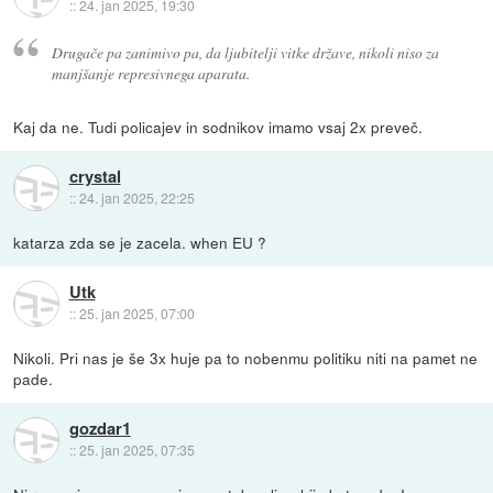
::
24. jan 2025, 19:30
Drugače pa zanimivo pa, da ljubitelji vitke države, nikoli niso za
manjšanje represivnega aparata.
Kaj da ne. Tudi policajev in sodnikov imamo vsaj 2x preveč.
crystal
::
24. jan 2025, 22:25
katarza zda se je zacela. when EU ?
Utk
::
25. jan 2025, 07:00
Nikoli. Pri nas je še 3x huje pa to nobenmu politiku niti na pamet ne
pade.
gozdar1
::
25. jan 2025, 07:35