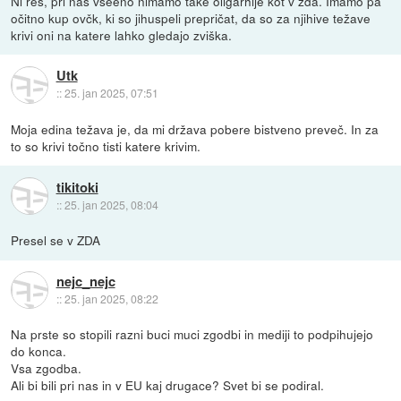
Ni res, pri nas vseeno nimamo take oligarhije kot v zda. Imamo pa
očitno kup ovčk, ki so jihuspeli prepričat, da so za njihive težave
krivi oni na katere lahko gledajo zviška.
Utk
::
25. jan 2025, 07:51
Moja edina težava je, da mi država pobere bistveno preveč. In za
to so krivi točno tisti katere krivim.
tikitoki
::
25. jan 2025, 08:04
Presel se v ZDA
nejc_nejc
::
25. jan 2025, 08:22
Na prste so stopili razni buci muci zgodbi in mediji to podpihujejo
do konca.
Vsa zgodba.
Ali bi bili pri nas in v EU kaj drugace? Svet bi se podiral.