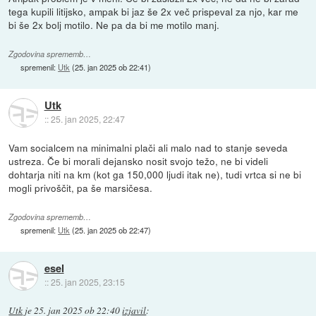
tega kupili litijsko, ampak bi jaz še 2x več prispeval za njo, kar me
bi še 2x bolj motilo. Ne pa da bi me motilo manj.
Zgodovina sprememb…
spremenil:
Utk
(
25. jan 2025 ob 22:41
)
Utk
::
25. jan 2025, 22:47
Vam socialcem na minimalni plači ali malo nad to stanje seveda
ustreza. Če bi morali dejansko nosit svojo težo, ne bi videli
dohtarja niti na km (kot ga 150,000 ljudi itak ne), tudi vrtca si ne bi
mogli privoščit, pa še marsičesa.
Zgodovina sprememb…
spremenil:
Utk
(
25. jan 2025 ob 22:47
)
esel
::
25. jan 2025, 23:15
Utk
je
25. jan 2025 ob 22:40
izjavil
: