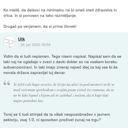
Ko misliš, da delavci na minimalcu ne bi smeli imeti zdravstva in
vrtca. In si ponosen na tako razmišljanje.
Drugač pa verjamem, da si prima človek!
Utk
::
26. jan 2025, 05:58
Vidim da si tudi nepismen. Tega nisem napisal. Napisal sem da se
taki naj ne oglašajo v zvezi z davki dokler so na vsakem koraku
subvencionirani. In taki imajo zmeraj največ idej za kaj vse bi še
morala država zapravljat tuj denar.
Si želiš cele kupe revežev, ki živijo na ulici in pod mostovi in bi se
med večernim sprehodom s svojim psom oziral čez ramena, da te
ne bi kdo lopnil s kijem ali te zaštihal z nožem, da si kupi tisti
nujno potrebni šus.
Torej se ti tudi strinjaš da ta višek nesposobnežev v javnem
sektorju, vsaj 1/3, ni sposoben preživet zunaj na trgu?