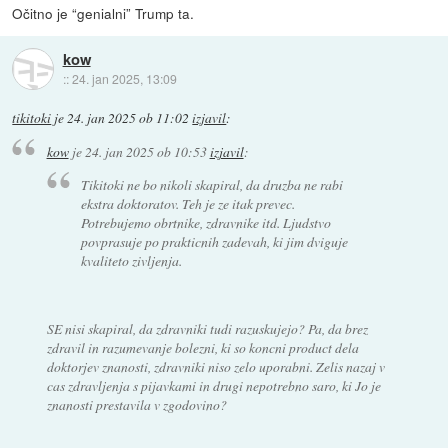
Očitno je “genialni” Trump ta.
kow
::
24. jan 2025, 13:09
tikitoki
je
24. jan 2025 ob 11:02
izjavil
:
kow
je
24. jan 2025 ob 10:53
izjavil
:
Tikitoki ne bo nikoli skapiral, da druzba ne rabi
ekstra doktoratov. Teh je ze itak prevec.
Potrebujemo obrtnike, zdravnike itd. Ljudstvo
povprasuje po prakticnih zadevah, ki jim dviguje
kvaliteto zivljenja.
SE nisi skapiral, da zdravniki tudi razuskujejo? Pa, da brez
zdravil in razumevanje bolezni, ki so koncni product dela
doktorjev znanosti, zdravniki niso zelo uporabni. Zelis nazaj v
cas zdravljenja s pijavkami in drugi nepotrebno saro, ki Jo je
znanosti prestavila v zgodovino?