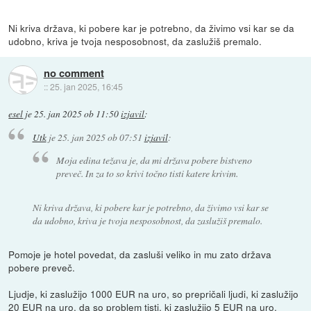
Ni kriva država, ki pobere kar je potrebno, da živimo vsi kar se da
udobno, kriva je tvoja nesposobnost, da zaslužiš premalo.
no comment
::
25. jan 2025, 16:45
esel
je
25. jan 2025 ob 11:50
izjavil
:
Utk
je
25. jan 2025 ob 07:51
izjavil
:
Moja edina težava je, da mi država pobere bistveno
preveč. In za to so krivi točno tisti katere krivim.
Ni kriva država, ki pobere kar je potrebno, da živimo vsi kar se
da udobno, kriva je tvoja nesposobnost, da zaslužiš premalo.
Pomoje je hotel povedat, da zasluši veliko in mu zato država
pobere preveč.
Ljudje, ki zaslužijo 1000 EUR na uro, so prepričali ljudi, ki zaslužijo
20 EUR na uro, da so problem tisti, ki zaslužijo 5 EUR na uro.