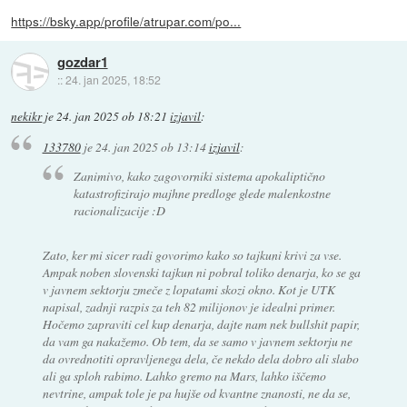
https://bsky.app/profile/atrupar.com/po...
gozdar1
::
24. jan 2025, 18:52
nekikr
je
24. jan 2025 ob 18:21
izjavil
:
133780
je
24. jan 2025 ob 13:14
izjavil
:
Zanimivo, kako zagovorniki sistema apokaliptično
katastrofizirajo majhne predloge glede malenkostne
racionalizacije :D
Zato, ker mi sicer radi govorimo kako so tajkuni krivi za vse.
Ampak noben slovenski tajkun ni pobral toliko denarja, ko se ga
v javnem sektorju zmeče z lopatami skozi okno. Kot je UTK
napisal, zadnji razpis za teh 82 milijonov je idealni primer.
Hočemo zapraviti cel kup denarja, dajte nam nek bullshit papir,
da vam ga nakažemo. Ob tem, da se samo v javnem sektorju ne
da ovrednotiti opravljenega dela, če nekdo dela dobro ali slabo
ali ga sploh rabimo. Lahko gremo na Mars, lahko iščemo
nevtrine, ampak tole je pa hujše od kvantne znanosti, ne da se,