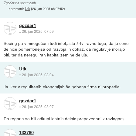
Zgodovina sprememb…
spremenil:
Utk
(
26. jan 2025 ob 07:52
)
gozdar1
::
26. jan 2025, 07:59
Boeing pa v mnogočem tudi intel,..sta žrtvi ravno tega, da je cene
delnice pomembnejša od razvoja in dokaz, da regulavije morajo
biti, ter da nereguliran kapitalizem ne deluje.
Utk
::
26. jan 2025, 08:04
Ja, ker v reguliranih ekonomijah še nobena firma ni propadla.
gozdar1
::
26. jan 2025, 08:07
Do regana so bili odkupi lastnih delnic prepovedani z razlogom.
133780