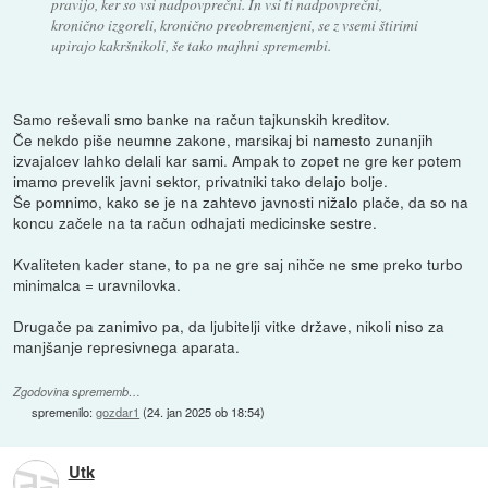
pravijo, ker so vsi nadpovprečni. In vsi ti nadpovprečni,
kronično izgoreli, kronično preobremenjeni, se z vsemi štirimi
upirajo kakršnikoli, še tako majhni spremembi.
Samo reševali smo banke na račun tajkunskih kreditov.
Če nekdo piše neumne zakone, marsikaj bi namesto zunanjih
izvajalcev lahko delali kar sami. Ampak to zopet ne gre ker potem
imamo prevelik javni sektor, privatniki tako delajo bolje.
Še pomnimo, kako se je na zahtevo javnosti nižalo plače, da so na
koncu začele na ta račun odhajati medicinske sestre.
Kvaliteten kader stane, to pa ne gre saj nihče ne sme preko turbo
minimalca = uravnilovka.
Drugače pa zanimivo pa, da ljubitelji vitke države, nikoli niso za
manjšanje represivnega aparata.
Zgodovina sprememb…
spremenilo:
gozdar1
(
24. jan 2025 ob 18:54
)
Utk