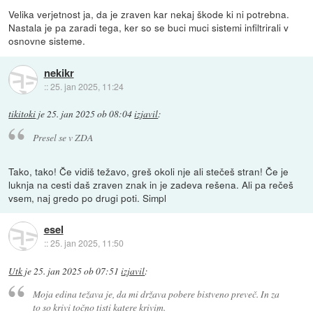
Velika verjetnost ja, da je zraven kar nekaj škode ki ni potrebna.
Nastala je pa zaradi tega, ker so se buci muci sistemi infiltrirali v
osnovne sisteme.
nekikr
::
25. jan 2025, 11:24
tikitoki
je
25. jan 2025 ob 08:04
izjavil
:
Presel se v ZDA
Tako, tako! Če vidiš težavo, greš okoli nje ali stečeš stran! Če je
luknja na cesti daš zraven znak in je zadeva rešena. Ali pa rečeš
vsem, naj gredo po drugi poti. Simpl
esel
::
25. jan 2025, 11:50
Utk
je
25. jan 2025 ob 07:51
izjavil
:
Moja edina težava je, da mi država pobere bistveno preveč. In za
to so krivi točno tisti katere krivim.