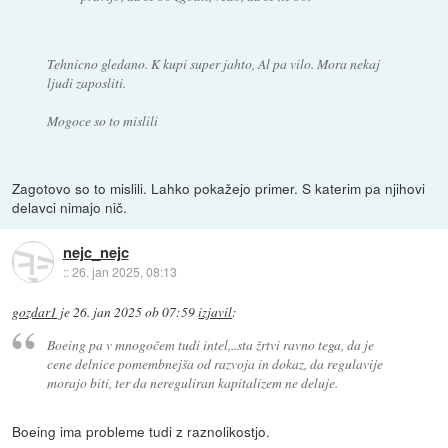
Tehnicno gledano. K kupi super jahto, Al pa vilo. Mora nekaj
ljudi zaposliti.
Mogoce so to mislili
Zagotovo so to mislili. Lahko pokažejo primer. S katerim pa njihovi
delavci nimajo nič.
nejc_nejc
::
26. jan 2025, 08:13
gozdar1
je
26. jan 2025 ob 07:59
izjavil
:
Boeing pa v mnogočem tudi intel,..sta žrtvi ravno tega, da je
cene delnice pomembnejša od razvoja in dokaz, da regulavije
morajo biti, ter da nereguliran kapitalizem ne deluje.
Boeing ima probleme tudi z raznolikostjo.