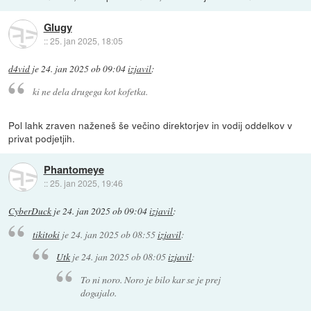
Glugy
::
25. jan 2025, 18:05
d4vid
je
24. jan 2025 ob 09:04
izjavil
:
ki ne dela drugega kot kofetka.
Pol lahk zraven naženeš še večino direktorjev in vodij oddelkov v
privat podjetjih.
Phantomeye
::
25. jan 2025, 19:46
CyberDuck
je
24. jan 2025 ob 09:04
izjavil
:
tikitoki
je
24. jan 2025 ob 08:55
izjavil
:
Utk
je
24. jan 2025 ob 08:05
izjavil
:
To ni noro. Noro je bilo kar se je prej
dogajalo.