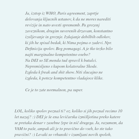
Ja, izstop iz WHO, Paris agreement, zaprtje
delovanja kljucnih ustanov, k da ne mores narediti
revizije in nato uvesti sprememb. Pa grozenj
zaveznikom, drugim suverenih drzavam, konstantno
izsiljevanje in groznje. Izdajanje debilbih odlokov,
ki jih he spisal bedak, ki Nima pojma o zadevi. Npr.
Definicija spolov. Bog pomagagi. A je tko tezko bilo
najti marginalno kompetentno osebo?
Na DEI so SE menda tud spravil k butalci.
Nepremisljeno s kupom kolateralne Skode.
Izgleda k freak and shit show. Niti slucajno ne
izgleda, k poteze kompetentno vladajoce klike.
Ce je to zate normalnon, pa super.
LOL, koliko spolov poznaš ti? oz. koliko si jih poznal recimo 10
let nazaj? :) DEI je še ena levičarska izmišljotina preko katere
se pretaka denar v zasebne žepe in nič drugega. Ja, razumem, da
VAM to paše, ampak ali je to pravično do vseh, ko ste tako
pravični? :) Levaki so vrhunski v izumljani novih spoloh,