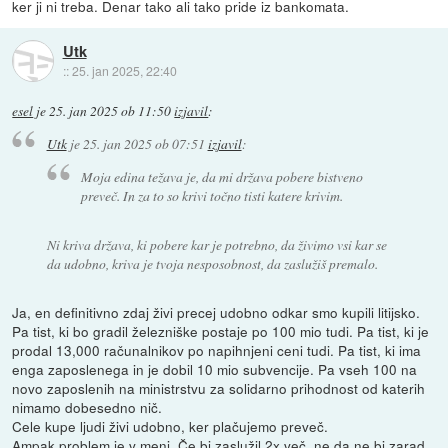
ker ji ni treba. Denar tako ali tako pride iz bankomata.
Utk
::
25. jan 2025, 22:40
esel
je
25. jan 2025 ob 11:50
izjavil
:
Utk
je
25. jan 2025 ob 07:51
izjavil
:
Moja edina težava je, da mi država pobere bistveno
preveč. In za to so krivi točno tisti katere krivim.
Ni kriva država, ki pobere kar je potrebno, da živimo vsi kar se
da udobno, kriva je tvoja nesposobnost, da zaslužiš premalo.
Ja, en definitivno zdaj živi precej udobno odkar smo kupili litijsko.
Pa tist, ki bo gradil železniške postaje po 100 mio tudi. Pa tist, ki je
prodal 13,000 računalnikov po napihnjeni ceni tudi. Pa tist, ki ima
enga zaposlenega in je dobil 10 mio subvencije. Pa vseh 100 na
novo zaposlenih na ministrstvu za solidarno prihodnost od katerih
nimamo dobesedno nič.
Cele kupe ljudi živi udobno, ker plačujemo preveč.
Ampak problem je v meni. Če bi zaslužil 2x več, ne da ne bi zarad