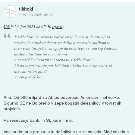
tikitoki
::
26. jan 2025, 08:13
Utk
je
26. jan 2025 ob 07:50
izjavil
:
Trickledown je ravno to kar se grejo levičarji. Zapravljajo
zasežen in natiskan denar, ga delijo brezveznim službam za
brezvezne "projekte" in upajo da bo iz tega ne vem kaj čudežno
nastalo. Nastane pa samo sranje.
A ta naš 87 mio razpis ni točno to, trickle down?
Ali pa zaposlovanje par 100 ljudi v kulturi za neke stvari, ki
nikogar ne brigajo?
V čem je razlika?
Aha. Od 500 miljard za AI, bo povprecni American imel veliko.
Sigurno SE ne Bo prelilo v zepe bogatih deleznikov v tovrstnih
projektih.
Pa resevanje bank, in SE kere firme.
Vecina denarja gre za to in definitivno ne za socialo. Med covidom