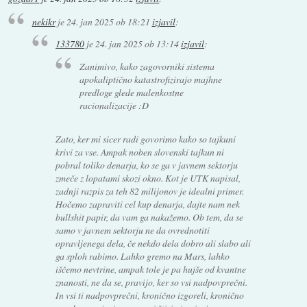
nekikr
je
24. jan 2025 ob 18:21
izjavil
:
133780
je
24. jan 2025 ob 13:14
izjavil
:
Zanimivo, kako zagovorniki sistema
apokaliptično katastrofizirajo majhne
predloge glede malenkostne
racionalizacije :D
Zato, ker mi sicer radi govorimo kako so tajkuni
krivi za vse. Ampak noben slovenski tajkun ni
pobral toliko denarja, ko se ga v javnem sektorju
zmeče z lopatami skozi okno. Kot je UTK napisal,
zadnji razpis za teh 82 milijonov je idealni primer.
Hočemo zapraviti cel kup denarja, dajte nam nek
bullshit papir, da vam ga nakažemo. Ob tem, da se
samo v javnem sektorju ne da ovrednotiti
opravljenega dela, če nekdo dela dobro ali slabo ali
ga sploh rabimo. Lahko gremo na Mars, lahko
iščemo nevtrine, ampak tole je pa hujše od kvantne
znanosti, ne da se, pravijo, ker so vsi nadpovprečni.
In vsi ti nadpovprečni, kronično izgoreli, kronično