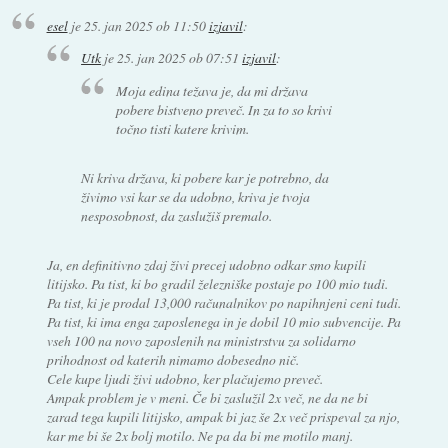
esel
je
25. jan 2025 ob 11:50
izjavil
:
Utk
je
25. jan 2025 ob 07:51
izjavil
:
Moja edina težava je, da mi država
pobere bistveno preveč. In za to so krivi
točno tisti katere krivim.
Ni kriva država, ki pobere kar je potrebno, da
živimo vsi kar se da udobno, kriva je tvoja
nesposobnost, da zaslužiš premalo.
Ja, en definitivno zdaj živi precej udobno odkar smo kupili
litijsko. Pa tist, ki bo gradil železniške postaje po 100 mio tudi.
Pa tist, ki je prodal 13,000 računalnikov po napihnjeni ceni tudi.
Pa tist, ki ima enga zaposlenega in je dobil 10 mio subvencije. Pa
vseh 100 na novo zaposlenih na ministrstvu za solidarno
prihodnost od katerih nimamo dobesedno nič.
Cele kupe ljudi živi udobno, ker plačujemo preveč.
Ampak problem je v meni. Če bi zaslužil 2x več, ne da ne bi
zarad tega kupili litijsko, ampak bi jaz še 2x več prispeval za njo,
kar me bi še 2x bolj motilo. Ne pa da bi me motilo manj.