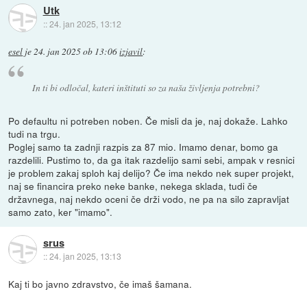
Utk
::
24. jan 2025, 13:12
esel
je
24. jan 2025 ob 13:06
izjavil
:
In ti bi odločal, kateri inštituti so za naša življenja potrebni?
Po defaultu ni potreben noben. Če misli da je, naj dokaže. Lahko
tudi na trgu.
Poglej samo ta zadnji razpis za 87 mio. Imamo denar, bomo ga
razdelili. Pustimo to, da ga itak razdelijo sami sebi, ampak v resnici
je problem zakaj sploh kaj delijo? Če ima nekdo nek super projekt,
naj se financira preko neke banke, nekega sklada, tudi če
državnega, naj nekdo oceni če drži vodo, ne pa na silo zapravljat
samo zato, ker "imamo".
srus
::
24. jan 2025, 13:13
Kaj ti bo javno zdravstvo, če imaš šamana.