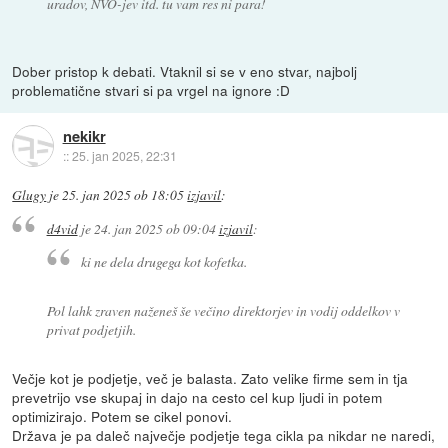
uradov, NVO-jev itd. tu vam res ni para!
Dober pristop k debati. Vtaknil si se v eno stvar, najbolj
problematične stvari si pa vrgel na ignore :D
nekikr
::
25. jan 2025, 22:31
Glugy
je
25. jan 2025 ob 18:05
izjavil
:
d4vid
je
24. jan 2025 ob 09:04
izjavil
:
ki ne dela drugega kot kofetka.
Pol lahk zraven naženeš še večino direktorjev in vodij oddelkov v
privat podjetjih.
Večje kot je podjetje, več je balasta. Zato velike firme sem in tja
prevetrijo vse skupaj in dajo na cesto cel kup ljudi in potem
optimizirajo. Potem se cikel ponovi.
Država je pa daleč največje podjetje tega cikla pa nikdar ne naredi,