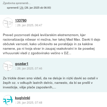
Zgodovina sprememb…
spremenil:
Utk
(
26. jan 2025 ob 06:00
)
133780
::
26. jan 2025, 06:47
Preveč pozornosti daješ levičarskim ekstremzmom, kjer
racionalizacija ničesar ni možna, ker takoj Mad Max. Davki ti dajo
občutek varnosti, kako učinkovito se porabljajo in za kakšne
namene, pa ni tvoja stvar in zaupaj vsakokratni in še posebej
vrhuuunski vladi z zgodovinsko večino v DZ...
gozdar1
::
26. jan 2025, 07:46
Za trickle down smo videli, da ne deluje in nizki davki so ostali v
žepih oz. v odkupih lastnih delnic, namesto, da bi se prelili v
investicije, višje plače zaposlenih,...
kuglvinkl
::
26. jan 2025, 07:48