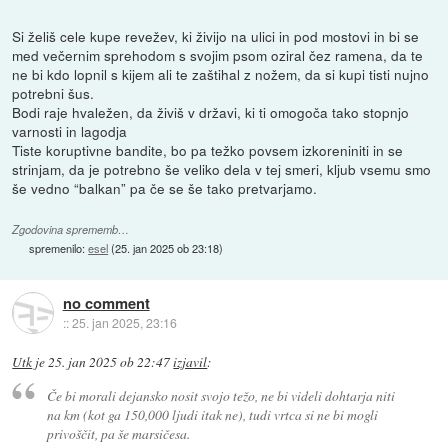
Si želiš cele kupe revežev, ki živijo na ulici in pod mostovi in bi se
med večernim sprehodom s svojim psom oziral čez ramena, da te
ne bi kdo lopnil s kijem ali te zaštihal z nožem, da si kupi tisti nujno
potrebni šus.
Bodi raje hvaležen, da živiš v državi, ki ti omogoča tako stopnjo
varnosti in lagodja
Tiste koruptivne bandite, bo pa težko povsem izkoreniniti in se
strinjam, da je potrebno še veliko dela v tej smeri, kljub vsemu smo
še vedno “balkan” pa če se še tako pretvarjamo.
Zgodovina sprememb…
spremenilo:
esel
(
25. jan 2025 ob 23:18
)
no comment
::
25. jan 2025, 23:16
Utk
je
25. jan 2025 ob 22:47
izjavil
:
Če bi morali dejansko nosit svojo težo, ne bi videli dohtarja niti
na km (kot ga 150,000 ljudi itak ne), tudi vrtca si ne bi mogli
privoščit, pa še marsičesa.