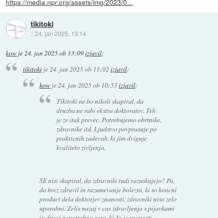
https://media.npr.org/assets/img/2023/0...
tikitoki
::
24. jan 2025, 13:14
kow
je
24. jan 2025 ob 13:09
izjavil
:
tikitoki
je
24. jan 2025 ob 11:02
izjavil
:
kow
je
24. jan 2025 ob 10:53
izjavil
:
Tikitoki ne bo nikoli skapiral, da
druzba ne rabi ekstra doktoratov. Teh
je ze itak prevec. Potrebujemo obrtnike,
zdravnike itd. Ljudstvo povprasuje po
prakticnih zadevah, ki jim dviguje
kvaliteto zivljenja.
SE nisi skapiral, da zdravniki tudi razuskujejo? Pa,
da brez zdravil in razumevanje bolezni, ki so koncni
product dela doktorjev znanosti, zdravniki niso zelo
uporabni. Zelis nazaj v cas zdravljenja s pijavkami
in drugi nepotrebno saro, ki Jo je znanosti