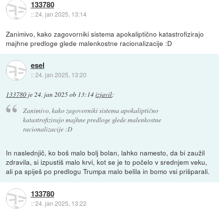
133780
::
24. jan 2025, 13:14
Zanimivo, kako zagovorniki sistema apokaliptično katastrofizirajo
majhne predloge glede malenkostne racionalizacije :D
esel
::
24. jan 2025, 13:20
133780
je
24. jan 2025 ob 13:14
izjavil
:
Zanimivo, kako zagovorniki sistema apokaliptično
katastrofizirajo majhne predloge glede malenkostne
racionalizacije :D
In naslednjič, ko boš malo bolj bolan, lahko namesto, da bi zaužil
zdravila, si izpustiš malo krvi, kot se je to počelo v srednjem veku,
ali pa spiješ po predlogu Trumpa malo belila in bomo vsi prišparali.
133780
::
24. jan 2025, 13:22