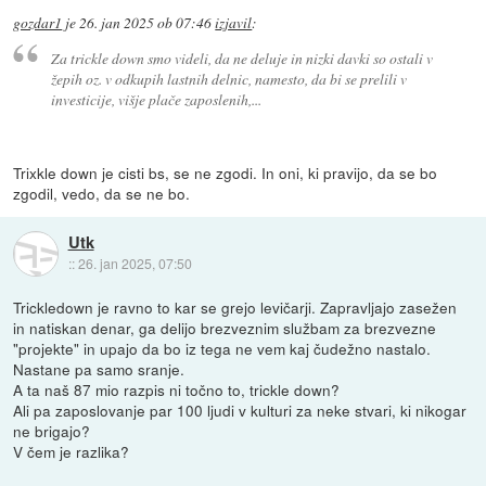
gozdar1
je
26. jan 2025 ob 07:46
izjavil
:
Za trickle down smo videli, da ne deluje in nizki davki so ostali v
žepih oz. v odkupih lastnih delnic, namesto, da bi se prelili v
investicije, višje plače zaposlenih,...
Trixkle down je cisti bs, se ne zgodi. In oni, ki pravijo, da se bo
zgodil, vedo, da se ne bo.
Utk
::
26. jan 2025, 07:50
Trickledown je ravno to kar se grejo levičarji. Zapravljajo zasežen
in natiskan denar, ga delijo brezveznim službam za brezvezne
"projekte" in upajo da bo iz tega ne vem kaj čudežno nastalo.
Nastane pa samo sranje.
A ta naš 87 mio razpis ni točno to, trickle down?
Ali pa zaposlovanje par 100 ljudi v kulturi za neke stvari, ki nikogar
ne brigajo?
V čem je razlika?