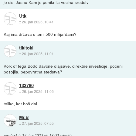
je cist Jasno Kam je poniknila vecina sredstv
Utk
::
26. jan 2025, 10:41
Kaj ima država s temi 500 milijardami?
tikitoki
::
26. jan 2025, 11:01
Kolk of tega Bodo davcne olajsave, direktne investicije, poceni
posojila, bepovratna stedstva?
133780
::
26. jan 2025, 11:05
toliko, kot boš dal.
Mr.B
::
27. jan 2025, 07:55
gozdar1
je
24. jan 2025 ob 18:52
izjavil
: