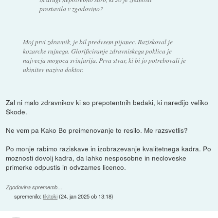
prestavila v zgodovino?
Moj prvi zdravnik, je bil predvsem pijanec. Raziskoval je
kozarcke rujnega. Glorificiranje zdravniskega poklica je
najvecja mogoca svinjarija. Prva stvar, ki bi jo potrebovali je
ukinitev naziva doktor.
Zal ni malo zdravnikov ki so prepotentnih bedaki, ki naredijo veliko
Skode.
Ne vem pa Kako Bo preimenovanje to resilo. Me razsvetlis?
Po monje rabimo raziskave in izobrazevanje kvalitetnega kadra. Po
moznosti dovolj kadra, da lahko nesposobne in necloveske
primerke odpustis in odvzames licenco.
Zgodovina sprememb…
spremenilo:
tikitoki
(
24. jan 2025 ob 13:18
)