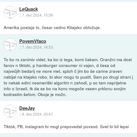
LeQuack
::
7. dec 2024, 15:39
Amerika postaja to, česar vedno Kitajsko obtožuje.
PovemVfaco
::
7. dec 2024, 18:53
To bo rs zanimiv videt, ka bo iz tega, komi čakam. Oranžni ma dost
fanov n tiktoki, p hamburger consumer ni vajen, d česa od
največjih bedarij ne more met, sploh č jim bo še carine zraven
nabijal na ktajsko robo, bi skor mogu to pustit. Sam po drugi strani j
to nekak edini neameriški algoritm n zahodi, p so tam neprijetne
info o Izraeli, tk da se bo na konc mogoče vseen prklonu svojim
kodrastim šefom. Oboje je možn.
DeeJay
::
8. dec 2024, 03:47
Tiktok, FB, instagram bi mogl prepovedat povsod. Svet bi bil lepsi