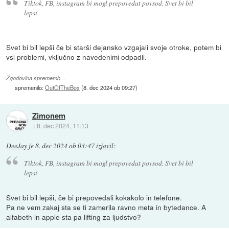
Tiktok, FB, instagram bi mogl prepovedat povsod. Svet bi bil
lepsi
Svet bi bil lepši če bi starši dejansko vzgajali svoje otroke, potem bi
vsi problemi, vključno z navedenimi odpadli.
Zgodovina sprememb…
spremenilo:
OutOfTheBox
(
8. dec 2024 ob 09:27
)
Zimonem
::
8. dec 2024, 11:13
DeeJay
je
8. dec 2024 ob 03:47
izjavil
:
Tiktok, FB, instagram bi mogl prepovedat povsod. Svet bi bil
lepsi
Svet bi bil lepši, če bi prepovedali kokakolo in telefone.
Pa ne vem zakaj sta se ti zamerila ravno meta in bytedance. A
alfabeth in apple sta pa lifting za ljudstvo?