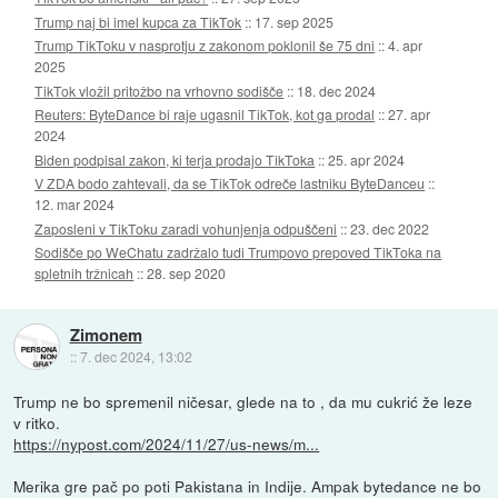
Trump naj bi imel kupca za TikTok
::
17. sep 2025
Trump TikToku v nasprotju z zakonom poklonil še 75 dni
::
4. apr
2025
TikTok vložil pritožbo na vrhovno sodišče
::
18. dec 2024
Reuters: ByteDance bi raje ugasnil TikTok, kot ga prodal
::
27. apr
2024
Biden podpisal zakon, ki terja prodajo TikToka
::
25. apr 2024
V ZDA bodo zahtevali, da se TikTok odreče lastniku ByteDanceu
::
12. mar 2024
Zaposleni v TikToku zaradi vohunjenja odpuščeni
::
23. dec 2022
Sodišče po WeChatu zadržalo tudi Trumpovo prepoved TikToka na
spletnih tržnicah
::
28. sep 2020
Zimonem
::
7. dec 2024, 13:02
Trump ne bo spremenil ničesar, glede na to , da mu cukrić že leze
v ritko.
https://nypost.com/2024/11/27/us-news/m...
Merika gre pač po poti Pakistana in Indije. Ampak bytedance ne bo