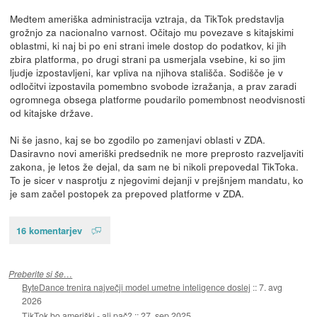
Medtem ameriška administracija vztraja, da TikTok predstavlja
grožnjo za nacionalno varnost. Očitajo mu povezave s kitajskimi
oblastmi, ki naj bi po eni strani imele dostop do podatkov, ki jih
zbira platforma, po drugi strani pa usmerjala vsebine, ki so jim
ljudje izpostavljeni, kar vpliva na njihova stališča. Sodišče je v
odločitvi izpostavila pomembno svobode izražanja, a prav zaradi
ogromnega obsega platforme poudarilo pomembnost neodvisnosti
od kitajske države.
Ni še jasno, kaj se bo zgodilo po zamenjavi oblasti v ZDA.
Dasiravno novi ameriški predsednik ne more preprosto razveljaviti
zakona, je letos že dejal, da sam ne bi nikoli prepovedal TikToka.
To je sicer v nasprotju z njegovimi dejanji v prejšnjem mandatu, ko
je sam začel postopek za prepoved platforme v ZDA.
16 komentarjev
Preberite si še…
ByteDance trenira največji model umetne inteligence doslej
::
7. avg
2026
TikTok bo ameriški - ali pač?
::
27. sep 2025