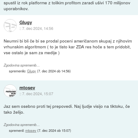
spustil iz rok platforme z tolikim profitom zaradi ušivi 170 milijonov
uporabnikov.
Glugy
::
7. dec 2024, 14:56
Neumni bi bli če bi se prodal poceni američanom skupaj z njihovim
vrhunskim algoritmom ( to je tisto kar ZDA res hoče s tem pridobit,
vse ostalo je sam za medije )
Zgodovina sprememb…
spremenilo:
Glugy
(
7. dec 2024 ob 14:56
)
mtosev
::
7. dec 2024, 15:07
Jaz sem osebno proti tej prepovedi. Naj ljudje visijo na tiktoku, če
tako želijo.
Zgodovina sprememb…
spremenil:
mtosev
(
7. dec 2024 ob 15:07
)