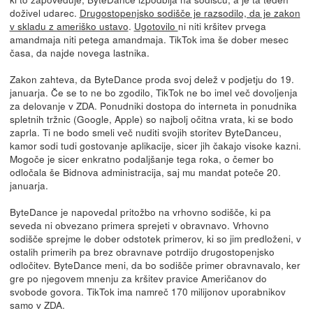
doživel udarec.
Drugostopenjsko sodišče je razsodilo, da je zakon
v skladu z ameriško ustavo
.
Ugotovilo
ni niti kršitev prvega
amandmaja niti petega amandmaja. TikTok ima še dober mesec
časa, da najde novega lastnika.
Zakon zahteva, da ByteDance proda svoj delež v podjetju do 19.
januarja. Če se to ne bo zgodilo, TikTok ne bo imel več dovoljenja
za delovanje v ZDA. Ponudniki dostopa do interneta in ponudnika
spletnih tržnic (Google, Apple) so najbolj očitna vrata, ki se bodo
zaprla. Ti ne bodo smeli več nuditi svojih storitev ByteDanceu,
kamor sodi tudi gostovanje aplikacije, sicer jih čakajo visoke kazni.
Mogoče je sicer enkratno podaljšanje tega roka, o čemer bo
odločala še Bidnova administracija, saj mu mandat poteče 20.
januarja.
ByteDance je napovedal pritožbo na vrhovno sodišče, ki pa
seveda ni obvezano primera sprejeti v obravnavo. Vrhovno
sodišče sprejme le dober odstotek primerov, ki so jim predloženi, v
ostalih primerih pa brez obravnave potrdijo drugostopenjsko
odločitev. ByteDance meni, da bo sodišče primer obravnavalo, ker
gre po njegovem mnenju za kršitev pravice Američanov do
svobode govora. TikTok ima namreč 170 milijonov uporabnikov
samo v ZDA.