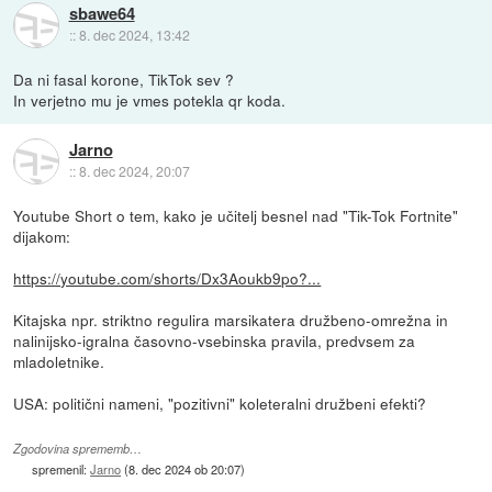
sbawe64
::
8. dec 2024, 13:42
Da ni fasal korone, TikTok sev ?
In verjetno mu je vmes potekla qr koda.
Jarno
::
8. dec 2024, 20:07
Youtube Short o tem, kako je učitelj besnel nad "Tik-Tok Fortnite"
dijakom:
https://youtube.com/shorts/Dx3Aoukb9po?...
Kitajska npr. striktno regulira marsikatera družbeno-omrežna in
nalinijsko-igralna časovno-vsebinska pravila, predvsem za
mladoletnike.
USA: politični nameni, "pozitivni" koleteralni družbeni efekti?
Zgodovina sprememb…
spremenil:
Jarno
(
8. dec 2024 ob 20:07
)