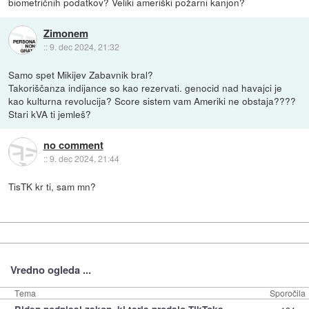
biometričnih podatkov? Veliki ameriški požarni kanjon?
Zimonem
::
9. dec 2024, 21:32
Samo spet Mikijev Zabavnik bral?
Takoriščanza indijance so kao rezervati. genocid nad havajci je
kao kulturna revolucija? Score sistem vam Ameriki ne obstaja????
Stari kVA ti jemleš?
no comment
::
9. dec 2024, 21:44
TisTK kr ti, sam mn?
Vredno ogleda ...
Tema
Sporočila