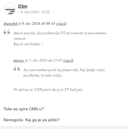
D3m
::
8. dec 2024, 12:05
sbawe64
je
8. dec 2024 ob 08:45
izjavil
:
Ameri pravijo, da predstavlja TT nevarnosti za nacionalno
varnost.
Kaj to oni kadijo ?
mtosev
je
7. dec 2024 ob 15:07
izjavil
:
Jaz sem osebno proti tej prepovedi. Naj ljudje visijo
na tiktoku, če tako želijo.
Ne upiraj se, CNN pravi da je je TT bad guy.
Toše se upira CNN-u?
Nemogoče. Kaj ga je pa pičilo?