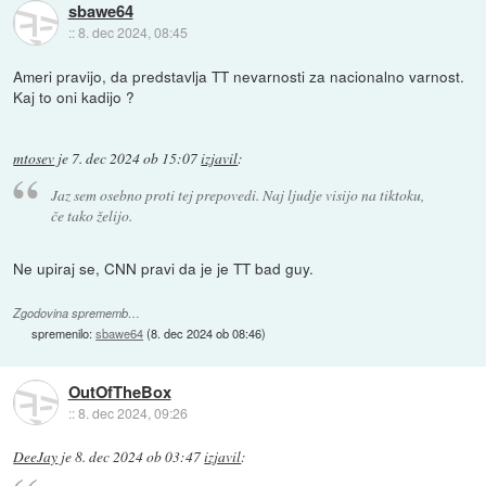
sbawe64
::
8. dec 2024, 08:45
Ameri pravijo, da predstavlja TT nevarnosti za nacionalno varnost.
Kaj to oni kadijo ?
mtosev
je
7. dec 2024 ob 15:07
izjavil
:
Jaz sem osebno proti tej prepovedi. Naj ljudje visijo na tiktoku,
če tako želijo.
Ne upiraj se, CNN pravi da je je TT bad guy.
Zgodovina sprememb…
spremenilo:
sbawe64
(
8. dec 2024 ob 08:46
)
OutOfTheBox
::
8. dec 2024, 09:26
DeeJay
je
8. dec 2024 ob 03:47
izjavil
: