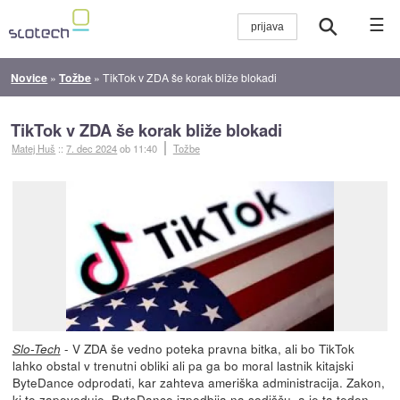
☰
Novice
»
Tožbe
»
TikTok v ZDA še korak bliže blokadi
TikTok v ZDA še korak bliže blokadi
Matej Huš
::
7. dec 2024
ob 11:40
Tožbe
- V ZDA še vedno poteka pravna bitka, ali bo TikTok
Slo-Tech
lahko obstal v trenutni obliki ali pa ga bo moral lastnik kitajski
ByteDance odprodati, kar zahteva ameriška administracija. Zakon,
ki to zapoveduje, ByteDance izpodbija na sodišču, a je ta teden