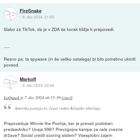
FireSnake
::
8. dec 2024, 21:50
Slabo za TikTok, da je v ZDA še korak bližje k prepovedi.
----
Resno pa: ta spyware (in še veliko ostalega) bi bilo potrebno ukiniti
povsod.
Markoff
::
8. dec 2024, 23:46
LeQuack
je
7. dec 2024 ob 15:39
izjavil
:
Amerika postaja to, česar vedno Kitajsko obtožuje.
Prepoveduje Winnie the Poohja, ker je preveč podoben
predsedniku? Uvaja 996? Prevzgojne kampe za cele zvezne
države? Social credit scoring sistem? Vsesplošni zajem