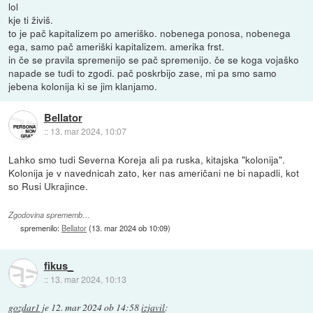
lol
kje ti živiš.
to je pač kapitalizem po ameriško. nobenega ponosa, nobenega
ega, samo pač ameriški kapitalizem. amerika frst.
in če se pravila spremenijo se pač spremenijo. če se koga vojaško
napade se tudi to zgodi. pač poskrbijo zase, mi pa smo samo
jebena kolonija ki se jim klanjamo.
Bellator
::
13. mar 2024, 10:07
Lahko smo tudi Severna Koreja ali pa ruska, kitajska "kolonija".
Kolonija je v navednicah zato, ker nas američani ne bi napadli, kot
so Rusi Ukrajince.
Zgodovina sprememb…
spremenilo:
Bellator
(
13. mar 2024 ob 10:09
)
fikus_
::
13. mar 2024, 10:13
gozdar1
je
12. mar 2024 ob 14:58
izjavil
: