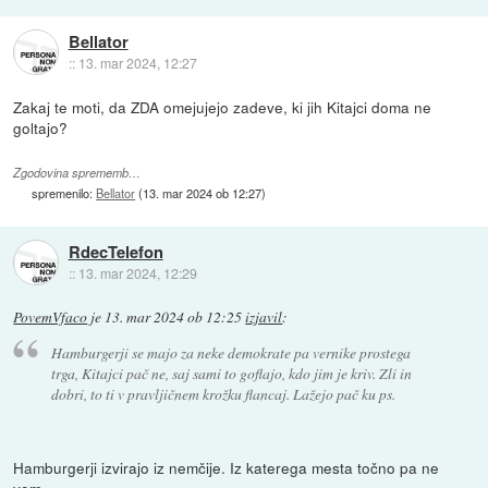
Bellator
::
13. mar 2024, 12:27
Zakaj te moti, da ZDA omejujejo zadeve, ki jih Kitajci doma ne
goltajo?
Zgodovina sprememb…
spremenilo:
Bellator
(
13. mar 2024 ob 12:27
)
RdecTelefon
::
13. mar 2024, 12:29
PovemVfaco
je
13. mar 2024 ob 12:25
izjavil
:
Hamburgerji se majo za neke demokrate pa vernike prostega
trga, Kitajci pač ne, saj sami to goflajo, kdo jim je kriv. Zli in
dobri, to ti v pravljičnem krožku flancaj. Lažejo pač ku ps.
Hamburgerji izvirajo iz nemčije. Iz katerega mesta točno pa ne