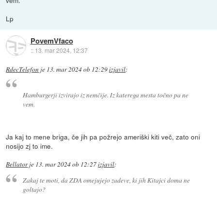
vem.
Lp
PovemVfaco
::
13. mar 2024, 12:37
RdecTelefon
je
13. mar 2024 ob 12:29
izjavil
:
Hamburgerji izvirajo iz nemčije. Iz katerega mesta točno pa ne
vem.
Ja kaj to mene briga, če jih pa požrejo ameriški kiti več, zato oni
nosijo zj to ime.
Bellator
je
13. mar 2024 ob 12:27
izjavil
:
Zakaj te moti, da ZDA omejujejo zadeve, ki jih Kitajci doma ne
goltajo?