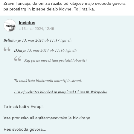
Zravn flancajo, da oni za raziko od kitajcev majo svobodo govora
pa prosti trg in iz sebe delajo klovne. To j razlika.
Invictus
::
13. mar 2024, 12:49
Bellator
je
13. mar 2024 ob 11:17
izjavil
:
D3m
je
13. mar 2024 ob 11:16
izjavil
:
Kaj pa ne moreš tam poslati/dobaviti?
Tu imaš listo blokiranih omrežij in strani.
List of websites blocked in mainland China @ Wikipedia
To imaš tudi v Evropi.
Vse prorusko ali antifarmacevtsko je blokirano...
Res svoboda govora...