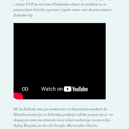
s strani CCP-ja oziroma Pinduoduo denar ni problem in so
pripravljeni beležiti ogromne izgube samo zato da prevzamejo
Zahodni trg.
Mi na Zahodu smo pa neumni ker to dopuščamo medtem ko
Kitajska postavlja za Zahodna podjetja takšne pogoje da je vse
skupaj povsem enostransko in ni nikjer nobenega ravnoveslja.
Zakaj Kitajska ne dovoli Googlu, Microsoftu, Oraclu,