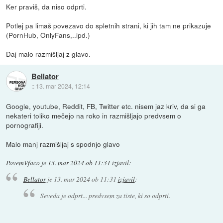
Ker praviš, da niso odprti.
Potlej pa limaš povezavo do spletnih strani, ki jih tam ne prikazuje
(PornHub, OnlyFans,..ipd.)
Daj malo razmišljaj z glavo.
Bellator
::
13. mar 2024, 12:14
Google, youtube, Reddit, FB, Twitter etc. nisem jaz kriv, da si ga
nekateri toliko mečejo na roko in razmišljajo predvsem o
pornografiji.
Malo manj razmišljaj s spodnjo glavo
PovemVfaco
je
13. mar 2024 ob 11:31
izjavil
:
Bellator
je
13. mar 2024 ob 11:31
izjavil
:
Seveda je odprt... predvsem za tiste, ki so odprti.