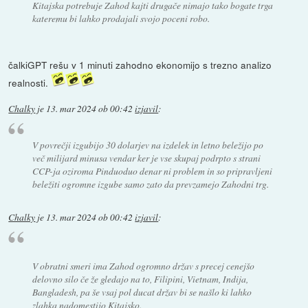
Kitajska potrebuje Zahod kajti drugače nimajo tako bogate trga
kateremu bi lahko prodajali svojo poceni robo.
čalkiGPT rešu v 1 minuti zahodno ekonomijo s trezno analizo
realnosti.
Chalky
je
13. mar 2024 ob 00:42
izjavil
:
V povrečji izgubijo 30 dolarjev na izdelek in letno beležijo po
več milijard minusa vendar ker je vse skupaj podrpto s strani
CCP-ja oziroma Pinduoduo denar ni problem in so pripravljeni
beležiti ogromne izgube samo zato da prevzamejo Zahodni trg.
Chalky
je
13. mar 2024 ob 00:42
izjavil
:
V obratni smeri ima Zahod ogromno držav s precej cenejšo
delovno silo če že gledajo na to, Filipini, Vietnam, Indija,
Bangladesh, pa še vsaj pol ducat držav bi se našlo ki lahko
zlahka nadomestijo Kitajsko.