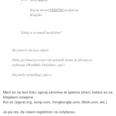
Kaj ne moreš
FIZIČNO
poslati na
Kitajsko.
Zakaj si se omejil na fizično?
Ker praviš, da niso odprti.
Potlej pa limaš povezavo do spletnih strani, ki jih tam ne
prikazuje (PornHub, OnlyFans,..ipd.)
Daj malo razmišljaj z glavo.
Meni so na tem linku zgoraj zanimive te spletne strani, katere so na
kitajskem omejene
Kot so (signal.org, scmp.com, hongkongfp.com, tiktok.com, etc.)
Je pa res, da nisem registriran na onlyfansu.