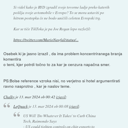
Si videl kako je BYD zgradil svoje tovorne ladje preko katerih
pošilja svoje avtomobile v Evropo? To se mora ustaviti po
hitrem postopku če ne bodo uničili celoten Evropski trg.
Kar se tiče TikToka je pa Joe Rogan lepo razložil:
https://twitter.com/MarioNawfal/status/...
Osebek ki je jasno izrazil , da ima problem koncentriranega branja
komentira
o temi, kjer potrdi točno to za kar je cenzura napačna smer.
PS:Bolse reference vzroka nisi, no verjetno si hotel argumentirati
ravno nasprotno , kar je naslov teme.
Chalky
je
13. mar 2024 ob 00:42
izjavil
:
LeQuack
je
13. mar 2024 ob 00:08
izjavil
:
US Will 'Do Whatever It Takes' to Curb China
Tech, Raimondo Says
- US could tighten controls on chip exports to