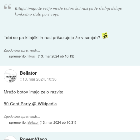
Kitajci imajo še večjo mrežo botov, kot rusi pa že slednji delajo
konkretno štalo po evropi.
Tebi se pa kitajčki in rusi prikazujejo že v sanjah?
Zgodovina sprememb…
spremenilo:
fikus_
(
13. mar 2024 ob 10:13
)
Bellator
::
13. mar 2024, 10:30
Mrežo botov imajo zelo razvito
50 Cent Party @ Wikipedia
Zgodovina sprememb…
spremenilo:
Bellator
(
13. mar 2024 ob 10:31
)
PovemVfaco