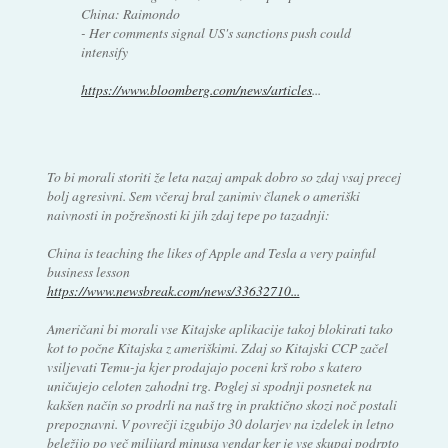
China: Raimondo
- Her comments signal US's sanctions push could
intensify
https://www.bloomberg.com/news/articles
...
To bi morali storiti že leta nazaj ampak dobro so zdaj vsaj precej
bolj agresivni. Sem včeraj bral zanimiv članek o ameriški
naivnosti in požrešnosti ki jih zdaj tepe po tazadnji:
China is teaching the likes of Apple and Tesla a very painful
business lesson
https://www.newsbreak.com/news/33632710...
Američani bi morali vse Kitajske aplikacije takoj blokirati tako
kot to počne Kitajska z ameriškimi. Zdaj so Kitajski CCP začel
vsiljevati Temu-ja kjer prodajajo poceni krš robo s katero
uničujejo celoten zahodni trg. Poglej si spodnji posnetek na
kakšen način so prodrli na naš trg in praktično skozi noč postali
prepoznavni. V povrečji izgubijo 30 dolarjev na izdelek in letno
beležijo po več milijard minusa vendar ker je vse skupaj podrpto