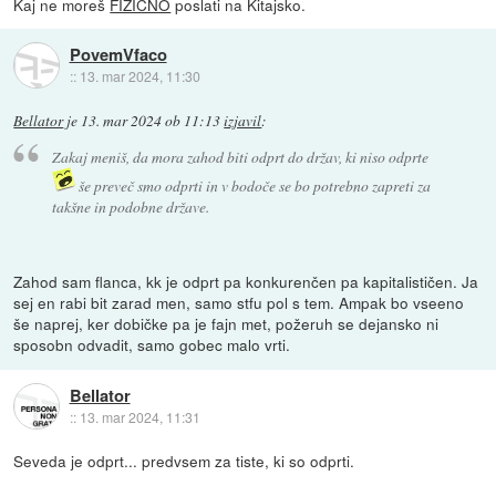
Kaj ne moreš
FIZIČNO
poslati na Kitajsko.
PovemVfaco
::
13. mar 2024, 11:30
Bellator
je
13. mar 2024 ob 11:13
izjavil
:
Zakaj meniš, da mora zahod biti odprt do držav, ki niso odprte
še preveč smo odprti in v bodoče se bo potrebno zapreti za
takšne in podobne države.
Zahod sam flanca, kk je odprt pa konkurenčen pa kapitalističen. Ja
sej en rabi bit zarad men, samo stfu pol s tem. Ampak bo vseeno
še naprej, ker dobičke pa je fajn met, požeruh se dejansko ni
sposobn odvadit, samo gobec malo vrti.
Bellator
::
13. mar 2024, 11:31
Seveda je odprt... predvsem za tiste, ki so odprti.