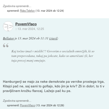
Zgodovina sprememb…
spremenil:
RdecTelefon
(
13. mar 2024 ob 12:24
)
PovemVfaco
::
13. mar 2024, 12:25
Bellator
je
13. mar 2024 ob 11:31
izjavil
:
Kaj točno imaš v mislih?? Govorim o socialnih omrežjih, ki so
tam prepovedana, tukaj pa jokcate, kako so američani zli, ker
tuja precej manj omejujo.
Hamburgerji se majo za neke demokrate pa vernike prostega trga,
Kitajci pač ne, saj sami to goflajo, kdo jim je kriv? Zli in dobri, to ti v
pravljičnem krožku flancaj. Lažejo pač ku ps.
Zgodovina sprememb…
spremenil:
PovemVfaco
(
13. mar 2024 ob 12:26
)