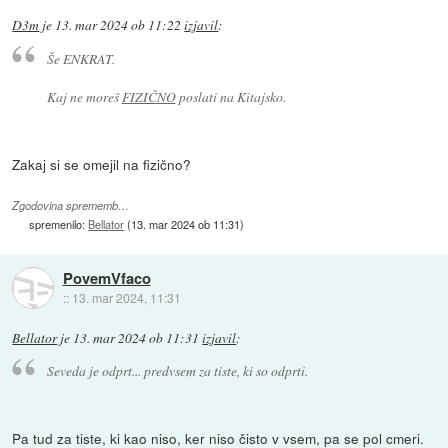
D3m
je
13. mar 2024 ob 11:22
izjavil
:
Še ENKRAT.
Kaj ne moreš
FIZIČNO
poslati na Kitajsko.
Zakaj si se omejil na fizično?
Zgodovina sprememb…
spremenilo:
Bellator
(
13. mar 2024 ob 11:31
)
PovemVfaco
::
13. mar 2024, 11:31
Bellator
je
13. mar 2024 ob 11:31
izjavil
:
Seveda je odprt... predvsem za tiste, ki so odprti.
Pa tud za tiste, ki kao niso, ker niso čisto v vsem, pa se pol cmeri.