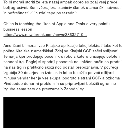
To bi morali storiti že leta nazaj ampak dobro so zdaj vsaj precej
bolj agresivni. Sem včeraj bral zanimiv članek o ameriški naivnosti
in požrešnosti ki jih zdaj tepe po tazadnji:
China is teaching the likes of Apple and Tesla a very painful
business lesson
https://www.newsbreak.com/news/33632710...
Američani bi morali vse Kitajske aplikacije takoj blokirati tako kot to
počne Kitajska z ameriškimi. Zdaj so Kitajski CCP začel vsiljevati
Temu-ja kjer prodajajo poceni krš robo s katero uničujejo celoten
zahodni trg. Poglej si spodnji posnetek na kakšen način so prodrli
na naš trg in praktično skozi noč postali prepoznavni. V povrečji
izgubijo 30 dolarjev na izdelek in letno beležijo po več milijard
minusa vendar ker je vse skupaj podrpto s strani CCP-ja oziroma
Pinduoduo denar ni problem in so pripravljeni beležiti ogromne
izgube samo zato da prevzamejo Zahodni trg.