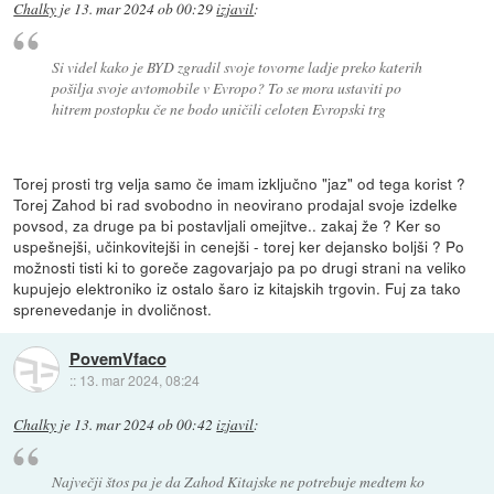
Chalky
je
13. mar 2024 ob 00:29
izjavil
:
Si videl kako je BYD zgradil svoje tovorne ladje preko katerih
pošilja svoje avtomobile v Evropo? To se mora ustaviti po
hitrem postopku če ne bodo uničili celoten Evropski trg
Torej prosti trg velja samo če imam izključno "jaz" od tega korist ?
Torej Zahod bi rad svobodno in neovirano prodajal svoje izdelke
povsod, za druge pa bi postavljali omejitve.. zakaj že ? Ker so
uspešnejši, učinkovitejši in cenejši - torej ker dejansko boljši ? Po
možnosti tisti ki to goreče zagovarjajo pa po drugi strani na veliko
kupujejo elektroniko iz ostalo šaro iz kitajskih trgovin. Fuj za tako
sprenevedanje in dvoličnost.
PovemVfaco
::
13. mar 2024, 08:24
Chalky
je
13. mar 2024 ob 00:42
izjavil
:
Največji štos pa je da Zahod Kitajske ne potrebuje medtem ko