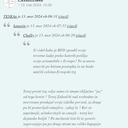
::
13. mar 2024, 10:38
TESKAn
je
13. mar 2024 ob 09:31
izjavil
:
kanarin
je
13. mar 2024 ob 07:55
izjavil
:
Chalky
je
13. mar 2024 ob 00:29
izjavil
:
Si videl kako je BYD zgradil svoje
tovorne ladje preko katerih pošilja
svoje avtomobile v Evropo? To se mora
ustaviti po hitrem postopku če ne bodo
uničili celoten Evropski trg
Torej prosti trg velja samo če imam izključno "jaz"
od tega korist ? Torej Zahod bi rad svobodno in
neovirano prodajal svoje izdelke povsod, za druge
pa bi postavljali omejitve.. zakaj že ? Ker so
uspešnejši, učinkovitejši in cenejši - torej ker
dejansko boljši ? Po možnosti tisti ki to goreče
zagovarjajo pa po drugi strani na veliko kupujejo