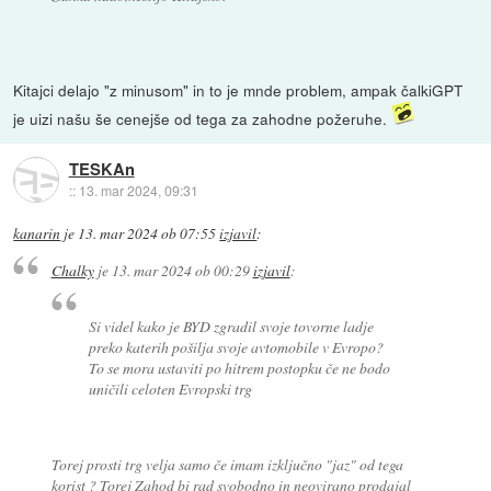
Kitajci delajo "z minusom" in to je mnde problem, ampak čalkiGPT
je uizi našu še cenejše od tega za zahodne požeruhe.
TESKAn
::
13. mar 2024, 09:31
kanarin
je
13. mar 2024 ob 07:55
izjavil
:
Chalky
je
13. mar 2024 ob 00:29
izjavil
:
Si videl kako je BYD zgradil svoje tovorne ladje
preko katerih pošilja svoje avtomobile v Evropo?
To se mora ustaviti po hitrem postopku če ne bodo
uničili celoten Evropski trg
Torej prosti trg velja samo če imam izključno "jaz" od tega
korist ? Torej Zahod bi rad svobodno in neovirano prodajal