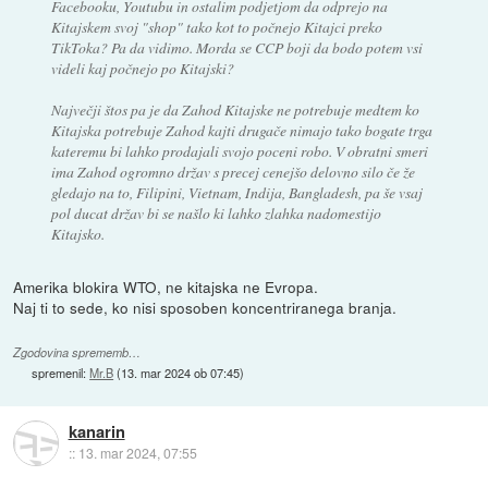
Facebooku, Youtubu in ostalim podjetjom da odprejo na
Kitajskem svoj "shop" tako kot to počnejo Kitajci preko
TikToka? Pa da vidimo. Morda se CCP boji da bodo potem vsi
videli kaj počnejo po Kitajski?
Največji štos pa je da Zahod Kitajske ne potrebuje medtem ko
Kitajska potrebuje Zahod kajti drugače nimajo tako bogate trga
kateremu bi lahko prodajali svojo poceni robo. V obratni smeri
ima Zahod ogromno držav s precej cenejšo delovno silo če že
gledajo na to, Filipini, Vietnam, Indija, Bangladesh, pa še vsaj
pol ducat držav bi se našlo ki lahko zlahka nadomestijo
Kitajsko.
Amerika blokira WTO, ne kitajska ne Evropa.
Naj ti to sede, ko nisi sposoben koncentriranega branja.
Zgodovina sprememb…
spremenil:
Mr.B
(
13. mar 2024 ob 07:45
)
kanarin
::
13. mar 2024, 07:55