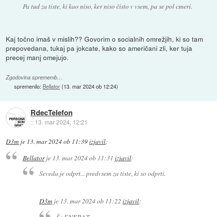
Pa tud za tiste, ki kao niso, ker niso čisto v vsem, pa se pol cmeri.
Kaj točno imaš v mislih?? Govorim o socialnih omrežjih, ki so tam
prepovedana, tukaj pa jokcate, kako so američani zli, ker tuja
precej manj omejujo.
Zgodovina sprememb…
spremenilo:
Bellator
(
13. mar 2024 ob 12:24
)
RdecTelefon
::
13. mar 2024, 12:21
D3m
je
13. mar 2024 ob 11:39
izjavil
:
Bellator
je
13. mar 2024 ob 11:31
izjavil
:
Seveda je odprt... predvsem za tiste, ki so odprti.
D3m
je
13. mar 2024 ob 11:22
izjavil
:
Še ENKRAT.