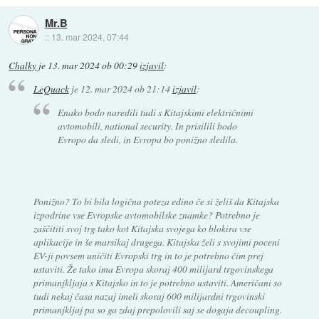
Mr.B
::
13. mar 2024, 07:44
Chalky
je
13. mar 2024 ob 00:29
izjavil
:
LeQuack
je
12. mar 2024 ob 21:14
izjavil
:
Enako bodo naredili tudi s Kitajskimi električnimi
avtomobili, national security. In prisilili bodo
Evropo da sledi, in Evropa bo ponižno sledila.
Ponižno? To bi bila logična poteza edino če si želiš da Kitajska
izpodrine vse Evropske avtomobilske znamke? Potrebno je
zaščititi svoj trg tako kot Kitajska svojega ko blokira vse
aplikacije in še marsikaj drugega. Kitajska želi s svojimi poceni
EV-ji povsem uničiti Evropski trg in to je potrebno čim prej
ustaviti. Že tako ima Evropa skoraj 400 milijard trgovinskega
primanjkljaja s Kitajsko in to je potrebno ustaviti. Američani so
tudi nekaj časa nazaj imeli skoraj 600 milijardni trgovinski
primanjkljaj pa so ga zdaj prepolovili saj se dogaja decoupling.