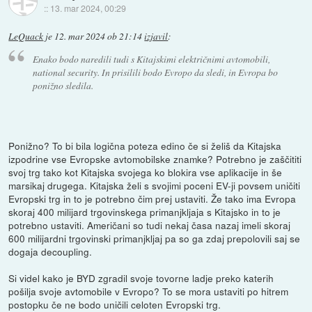
::
13. mar 2024, 00:29
LeQuack
je
12. mar 2024 ob 21:14
izjavil
:
Enako bodo naredili tudi s Kitajskimi električnimi avtomobili,
national security. In prisilili bodo Evropo da sledi, in Evropa bo
ponižno sledila.
Ponižno? To bi bila logična poteza edino če si želiš da Kitajska
izpodrine vse Evropske avtomobilske znamke? Potrebno je zaščititi
svoj trg tako kot Kitajska svojega ko blokira vse aplikacije in še
marsikaj drugega. Kitajska želi s svojimi poceni EV-ji povsem uničiti
Evropski trg in to je potrebno čim prej ustaviti. Že tako ima Evropa
skoraj 400 milijard trgovinskega primanjkljaja s Kitajsko in to je
potrebno ustaviti. Američani so tudi nekaj časa nazaj imeli skoraj
600 milijardni trgovinski primanjkljaj pa so ga zdaj prepolovili saj se
dogaja decoupling.
Si videl kako je BYD zgradil svoje tovorne ladje preko katerih
pošilja svoje avtomobile v Evropo? To se mora ustaviti po hitrem
postopku če ne bodo uničili celoten Evropski trg.