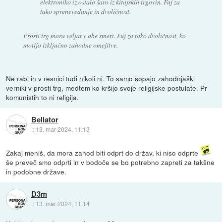
elektroniko iz ostalo šaro iz kitajskih trgovin. Fuj za
tako sprenevedanje in dvoličnost.
Prosti trg mora veljat v obe smeri. Fuj za tako dvoličnost, ko
motijo izključno zahodne omejitve.
Ne rabi in v resnici tudi nikoli ni. To samo šopajo zahodnjaški
verniki v prosti trg, medtem ko kršijo svoje religijske postulate. Pr
komunistih to ni religija.
Bellator
::
13. mar 2024, 11:13
Zakaj meniš, da mora zahod biti odprt do držav, ki niso odprte
še preveč smo odprti in v bodoče se bo potrebno zapreti za takšne
in podobne države.
D3m
::
13. mar 2024, 11:14