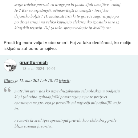
svoje izdelke povsod, za druge pa bi postavljali omejitve.. zakaj
že ? Ker so uspešnejši, učinkovitejši in cenejši - torej ker
dejansko boljši ? Po možnosti tisti ki to goreče zagovarjajo pa
po drugi strani na veliko kupujejo elektroniko iz ostalo šaro iz
kitajskih trgovin. Fuj za tako sprenevedanje in dvoličnost.
Prosti trg mora veljat v obe smeri. Fuj za tako dvoličnost, ko motijo
izključno zahodne omejitve.
gruntfürmich
::
13. mar 2024, 10:01
Glugy
je
12. mar 2024 ob 18:42
izjavil
:
matr jim gre v nos ko uspe družabnemu tehnološkemu podjetju
ki ni zahodno. zahodnjaški ponos tega ne more preživet.
enostavno ne gre. ego je prevelik. mi največji mi najboljši. to je
to.
ne morte kr sred igre spreminjat pravila ko nekdo drug pride
blizu vašemu favoritu...