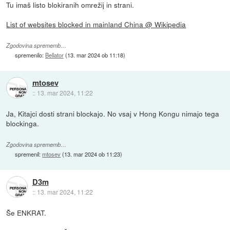
Tu imaš listo blokiranih omrežij in strani.
List of websites blocked in mainland China @ Wikipedia
Zgodovina sprememb…
spremenilo:
Bellator
(
13. mar 2024 ob 11:18
)
mtosev
::
13. mar 2024, 11:22
Ja, Kitajci dosti strani blockajo. No vsaj v Hong Kongu nimajo tega
blockinga.
Zgodovina sprememb…
spremenil:
mtosev
(
13. mar 2024 ob 11:23
)
D3m
::
13. mar 2024, 11:22
Še ENKRAT.