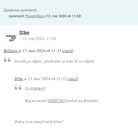
Zgodovina sprememb…
spremenil:
PovemVfaco
(
13. mar 2024 ob 11:32
)
D3m
::
13. mar 2024, 11:39
Bellator
je
13. mar 2024 ob 11:31
izjavil
:
Seveda je odprt... predvsem za tiste, ki so odprti.
D3m
je
13. mar 2024 ob 11:22
izjavil
:
Še ENKRAT.
Kaj ne moreš
FIZIČNO
poslati na Kitajsko.
Zakaj si se omejil na fizično?