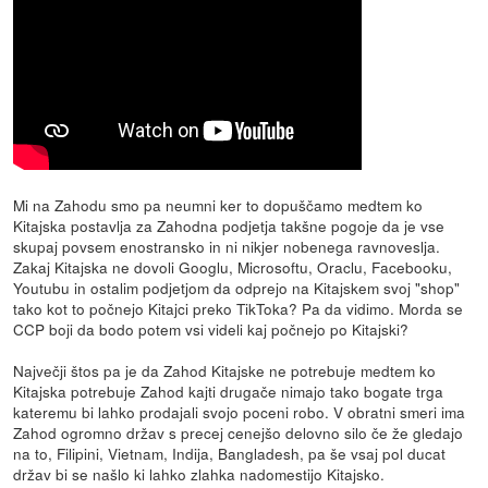
Mi na Zahodu smo pa neumni ker to dopuščamo medtem ko
Kitajska postavlja za Zahodna podjetja takšne pogoje da je vse
skupaj povsem enostransko in ni nikjer nobenega ravnoveslja.
Zakaj Kitajska ne dovoli Googlu, Microsoftu, Oraclu, Facebooku,
Youtubu in ostalim podjetjom da odprejo na Kitajskem svoj "shop"
tako kot to počnejo Kitajci preko TikToka? Pa da vidimo. Morda se
CCP boji da bodo potem vsi videli kaj počnejo po Kitajski?
Največji štos pa je da Zahod Kitajske ne potrebuje medtem ko
Kitajska potrebuje Zahod kajti drugače nimajo tako bogate trga
kateremu bi lahko prodajali svojo poceni robo. V obratni smeri ima
Zahod ogromno držav s precej cenejšo delovno silo če že gledajo
na to, Filipini, Vietnam, Indija, Bangladesh, pa še vsaj pol ducat
držav bi se našlo ki lahko zlahka nadomestijo Kitajsko.