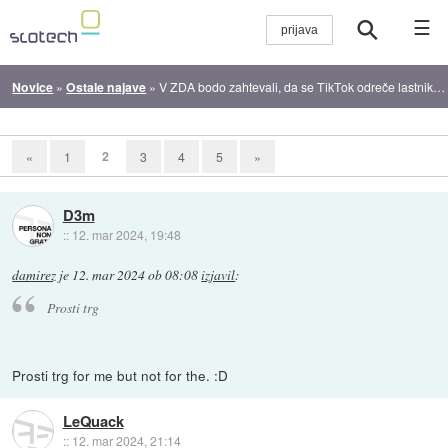
☰
Novice
»
Ostale najave
»
V ZDA bodo zahtevali, da se TikTok odreče lastniku ByteDanceu
2
«
1
3
4
5
»
D3m
::
12. mar 2024, 19:48
damirez
je
12. mar 2024 ob 08:08
izjavil
:
Prosti trg
Prosti trg for me but not for the. :D
LeQuack
::
12. mar 2024, 21:14