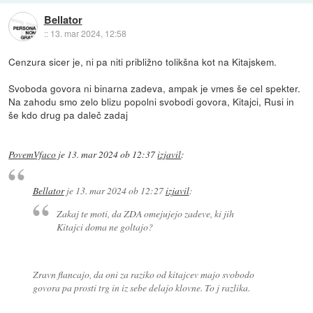
Bellator
::
13. mar 2024, 12:58
Cenzura sicer je, ni pa niti približno tolikšna kot na Kitajskem.
Svoboda govora ni binarna zadeva, ampak je vmes še cel spekter.
Na zahodu smo zelo blizu popolni svobodi govora, Kitajci, Rusi in
še kdo drug pa daleč zadaj
PovemVfaco
je
13. mar 2024 ob 12:37
izjavil
:
Bellator
je
13. mar 2024 ob 12:27
izjavil
:
Zakaj te moti, da ZDA omejujejo zadeve, ki jih
Kitajci doma ne goltajo?
Zravn flancajo, da oni za raziko od kitajcev majo svobodo
govora pa prosti trg in iz sebe delajo klovne. To j razlika.