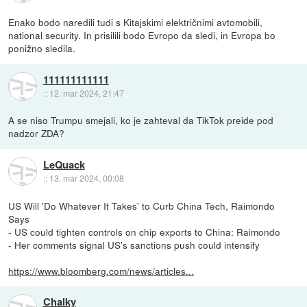
Enako bodo naredili tudi s Kitajskimi električnimi avtomobili,
national security. In prisilili bodo Evropo da sledi, in Evropa bo
ponižno sledila.
111111111111
::
12. mar 2024, 21:47
A se niso Trumpu smejali, ko je zahteval da TikTok preide pod
nadzor ZDA?
LeQuack
::
13. mar 2024, 00:08
US Will 'Do Whatever It Takes' to Curb China Tech, Raimondo
Says
- US could tighten controls on chip exports to China: Raimondo
- Her comments signal US's sanctions push could intensify
https://www.bloomberg.com/news/articles...
Chalky