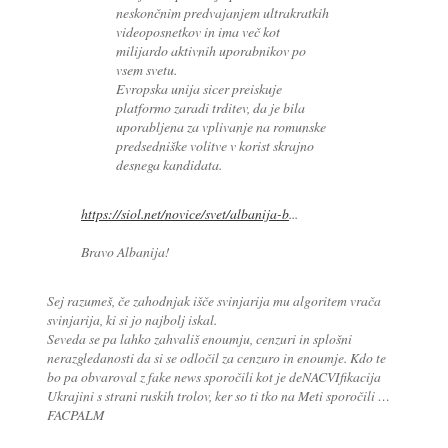
neskončnim predvajanjem ultrakratkih
videoposnetkov in ima več kot
milijardo aktivnih uporabnikov po
vsem svetu.
Evropska unija sicer preiskuje
platformo zaradi trditev, da je bila
uporabljena za vplivanje na romunske
predsedniške volitve v korist skrajno
desnega kandidata.
https://siol.net/novice/svet/albanija-b
...
Bravo Albanija!
Sej razumeš, če zahodnjak išče svinjarija mu algoritem vrača
svinjarija, ki si jo najbolj iskal.
Seveda se pa lahko zahvališ enoumju, cenzuri in splošni
nerazgledanosti da si se odločil za cenzuro in enoumje. Kdo te
bo pa obvaroval z fake news sporočili kot je deNACVIfikacija
Ukrajini s strani ruskih trolov, ker so ti tko na Meti sporočili …
FACPALM