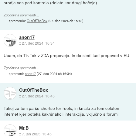
orodja vas pod kontrolo (delate kar drugi hočejo).
Zgodovina sprememb…
spremenilo:
OutOfTheBox
(
27. dec 2024 ob 15:18
)
anon17
::
27. dec 2024, 16:34
Upam, da Tik-Tok v ZDA prepovejo. In da sledi tudi prepoved v EU.
Zgodovina sprememb…
spremenil:
anon17
(
27. dec 2024 ob 16:34
)
OutOfTheBox
::
27. dec 2024, 16:45
Takoj za tem pa še shortse ter reels, in kmalu za tem celoten
internet kjer poteka kakršnakoli interakcija, vključno s forumi.
Mr.B
::
7. jan 2025, 13:45