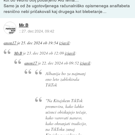
Samo ja od že ugotovljenega računalniško opismenega analfabeta
resnično nebi pričakovali kaj drugega kot blebetanje…
Mr.B
::
27. dec 2024, 09:42
anon17
je
25. dec 2024 ob 19:54
izjavil
:
Mr.B
je
23. dec 2024 ob 12:09
izjavil
:
anon17
je
22. dec 2024 ob 09:52
izjavil
:
Albanija bo za najmanj
eno leto zablokirala
TikTok
"Na Kitajskem TikTok
promovira, kako lahko
učenci obiskujejo tečaje,
kako varovati naravo,
kako ohranjati tradicijo,
na TikToku zunaj
Kitajske pa vidimo le