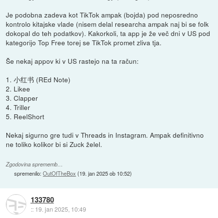
Je podobna zadeva kot TikTok ampak (bojda) pod neposredno
kontrolo kitajske vlade (nisem delal researcha ampak naj bi se folk
dokopal do teh podatkov). Kakorkoli, ta app je že več dni v US pod
kategorijo Top Free torej se TikTok promet zliva tja.
Še nekaj appov ki v US rastejo na ta račun:
1. 小红书 (REd Note)
2. Likee
3. Clapper
4. Triller
5. ReelShort
Nekaj sigurno gre tudi v Threads in Instagram. Ampak definitivno
ne toliko kolikor bi si Zuck želel.
Zgodovina sprememb…
spremenilo:
OutOfTheBox
(
19. jan 2025 ob 10:52
)
133780
::
19. jan 2025, 10:49