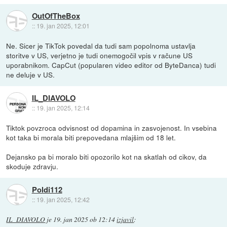
OutOfTheBox
::
19. jan 2025, 12:01
Ne. Sicer je TikTok povedal da tudi sam popolnoma ustavlja
storitve v US, verjetno je tudi onemogočil vpis v račune US
uporabnikom. CapCut (popularen video editor od ByteDanca) tudi
ne deluje v US.
IL_DIAVOLO
::
19. jan 2025, 12:14
Tiktok povzroca odvisnost od dopamina in zasvojenost. In vsebina
kot taka bi morala biti prepovedana mlajšim od 18 let.
Dejansko pa bi moralo biti opozorilo kot na skatlah od cikov, da
skoduje zdravju.
Poldi112
::
19. jan 2025, 12:42
IL_DIAVOLO
je
19. jan 2025 ob 12:14
izjavil
: