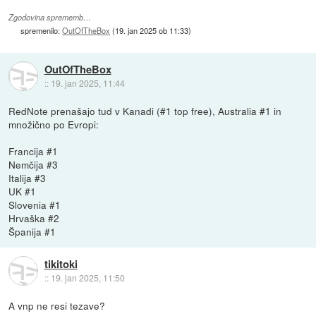
Zgodovina sprememb…
spremenilo:
OutOfTheBox
(
19. jan 2025 ob 11:33
)
OutOfTheBox
::
19. jan 2025, 11:44
RedNote prenašajo tud v Kanadi (#1 top free), Australia #1 in
množično po Evropi:
Francija #1
Nemčija #3
Italija #3
UK #1
Slovenia #1
Hrvaška #2
Španija #1
tikitoki
::
19. jan 2025, 11:50
A vnp ne resi tezave?