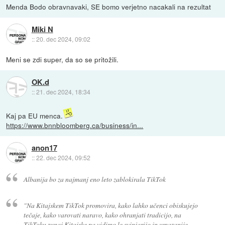
Menda Bodo obravnavaki, SE bomo verjetno nacakali na rezultat
Miki N
::
20. dec 2024, 09:02
Meni se zdi super, da so se pritožili.
OK.d
::
21. dec 2024, 18:34
Kaj pa EU menca.
https://www.bnnbloomberg.ca/business/in...
anon17
::
22. dec 2024, 09:52
Albanija bo za najmanj eno leto zablokirala TikTok
"Na Kitajskem TikTok promovira, kako lahko učenci obiskujejo
tečaje, kako varovati naravo, kako ohranjati tradicijo, na
TikToku zunaj Kitajske pa vidimo le svinjarijo in umazanije.