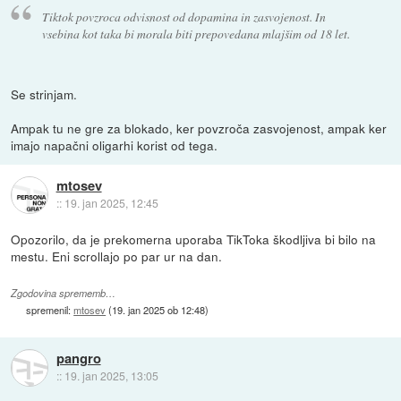
Tiktok povzroca odvisnost od dopamina in zasvojenost. In
vsebina kot taka bi morala biti prepovedana mlajšim od 18 let.
Se strinjam.
Ampak tu ne gre za blokado, ker povzroča zasvojenost, ampak ker
imajo napačni oligarhi korist od tega.
mtosev
::
19. jan 2025, 12:45
Opozorilo, da je prekomerna uporaba TikToka škodljiva bi bilo na
mestu. Eni scrollajo po par ur na dan.
Zgodovina sprememb…
spremenil:
mtosev
(
19. jan 2025 ob 12:48
)
pangro
::
19. jan 2025, 13:05