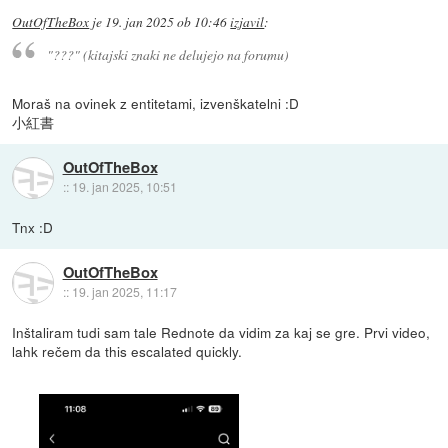
OutOfTheBox
je
19. jan 2025 ob 10:46
izjavil
:
"???" (kitajski znaki ne delujejo na forumu)
Moraš na ovinek z entitetami, izvenškatelni :D
小紅書
OutOfTheBox
::
19. jan 2025, 10:51
Tnx :D
OutOfTheBox
::
19. jan 2025, 11:17
Inštaliram tudi sam tale Rednote da vidim za kaj se gre. Prvi video,
lahk rečem da this escalated quickly.