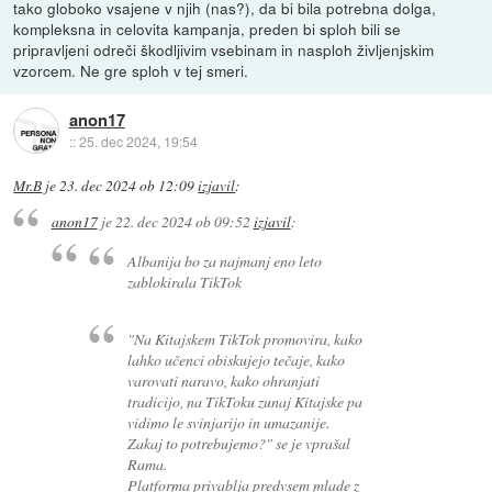
tako globoko vsajene v njih (nas?), da bi bila potrebna dolga,
kompleksna in celovita kampanja, preden bi sploh bili se
pripravljeni odreči škodljivim vsebinam in nasploh življenjskim
vzorcem. Ne gre sploh v tej smeri.
anon17
::
25. dec 2024, 19:54
Mr.B
je
23. dec 2024 ob 12:09
izjavil
:
anon17
je
22. dec 2024 ob 09:52
izjavil
:
Albanija bo za najmanj eno leto
zablokirala TikTok
"Na Kitajskem TikTok promovira, kako
lahko učenci obiskujejo tečaje, kako
varovati naravo, kako ohranjati
tradicijo, na TikToku zunaj Kitajske pa
vidimo le svinjarijo in umazanije.
Zakaj to potrebujemo?" se je vprašal
Rama.
Platforma privablja predvsem mlade z