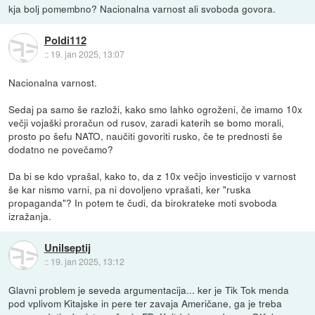
kja bolj pomembno? Nacionalna varnost ali svoboda govora.
Poldi112
::
19. jan 2025, 13:07
Nacionalna varnost.
Sedaj pa samo še razloži, kako smo lahko ogroženi, če imamo 10x
večji vojaški proračun od rusov, zaradi katerih se bomo morali,
prosto po šefu NATO, naučiti govoriti rusko, če te prednosti še
dodatno ne povečamo?
Da bi se kdo vprašal, kako to, da z 10x večjo investicijo v varnost
še kar nismo varni, pa ni dovoljeno vprašati, ker "ruska
propaganda"? In potem te čudi, da birokrateke moti svoboda
izražanja.
Unilseptij
::
19. jan 2025, 13:12
Glavni problem je seveda argumentacija... ker je Tik Tok menda
pod vplivom Kitajske in pere ter zavaja Američane, ga je treba