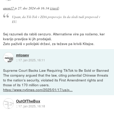
anon17
je
27. dec 2024 ob 16:34
izjavil
:
Upam, da Tik-Tok v ZDA prepovejo. In da sledi tudi prepoved v
EU.
Sej razumeš da rabiš cenzuro. Alternativne vire pa nočemo, ker
kvarijo pravljice ki jih prodajaš.
Zato paživiš v policijski državi, za težave pa kriviš Kitajce.
mtosev
::
17. jan 2025, 16:11
Supreme Court Backs Law Requiring TikTok to Be Sold or Banned
The company argued that the law, citing potential Chinese threats
to the nation's security, violated its First Amendment rights and
those of its 170 million users.
https://www.nytimes.com/2025/01/17/us/p...
OutOfTheBox
::
17. jan 2025, 16:18