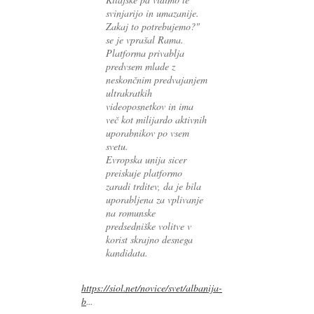
svinjarijo in umazanije.
Zakaj to potrebujemo?"
se je vprašal Rama.
Platforma privablja
predvsem mlade z
neskončnim predvajanjem
ultrakratkih
videoposnetkov in ima
več kot milijardo aktivnih
uporabnikov po vsem
svetu.
Evropska unija sicer
preiskuje platformo
zaradi trditev, da je bila
uporabljena za vplivanje
na romunske
predsedniške volitve v
korist skrajno desnega
kandidata.
https://siol.net/novice/svet/albanija-
b
...