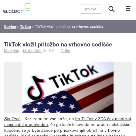
☰
Novice
»
Tožbe
»
TikTok vložil pritožbo na vrhovno sodišče
TikTok vložil pritožbo na vrhovno sodišče
Matej Huš
::
18. dec 2024
ob 15:10
Tožbe
- Ker trenutno vse kaže, da
bo TikTok v ZDA čez manj kot
Slo-Tech
mesec dni prepovedan
, če ga lastnik seveda ne proda nekitajskim
kupcem, se je ByteDance po pričakovanjih
obrnil
na vrhovno
sodišče. Nanj so naslovili pritožbo in zahtevo za izdajo začasne