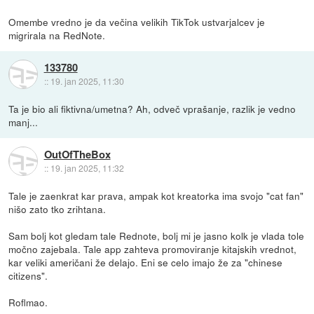
Omembe vredno je da večina velikih TikTok ustvarjalcev je
migrirala na RedNote.
133780
::
19. jan 2025, 11:30
Ta je bio ali fiktivna/umetna? Ah, odveč vprašanje, razlik je vedno
manj...
OutOfTheBox
::
19. jan 2025, 11:32
Tale je zaenkrat kar prava, ampak kot kreatorka ima svojo "cat fan"
nišo zato tko zrihtana.
Sam bolj kot gledam tale Rednote, bolj mi je jasno kolk je vlada tole
močno zajebala. Tale app zahteva promoviranje kitajskih vrednot,
kar veliki američani že delajo. Eni se celo imajo že za "chinese
citizens".
Roflmao.