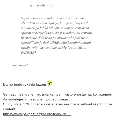
Bravo Albanija!
Sej razumeš, če zahodnjak išče svinjarija mu
algoritem vrača svinjarija, ki si jo najbolj iskal.
Seveda se pa lahko zahvališ enoumju, cenzuri in
splošni nerazgledanosti da si se odločil za cenzuro
in enoumje. Kdo te bo pa obvaroval z fake news
sporočili kot je deNACVIfikacija Ukrajini s strani
ruskih trolov, ker so ti tko na Meti sporočili …
FACPALM
Spet lažeš?
Da ne bodo rekli da lažem
Sej razumeš, da je medijska kampanji čisto enostavna, ko razumeš
da sodeluješ v masovnem poneumljanju :
Study finds 75% of Facebook shares are made without reading the
content
https://www.psypost.org/study-finds-75-...