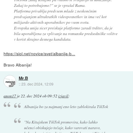
Zakaj to potrebujemo?" se je vprašal Rama.
Platforma privablja predvsem mlade z neskončnim
predvajanjem ultrakratkih videoposnetkov in ima več kot
milijardo aktivnih uporabnikov po vsem svetu.
Evropska unija sicer preiskuje platformo zaradi trditev, da je
bila uporabljena za vplivanje na romunske predsedniške volitve
v korist skrajno desnega kandidata.
https://siol.net/novice/svet/albanija-b...
Bravo Albanija!
Mr.B
::
23. dec 2024, 12:09
anon17
je
22. dec 2024 ob 09:52
izjavil
:
Albanija bo za najmanj eno leto zablokirala TikTok
"Na Kitajskem TikTok promovira, kako lahko
učenci obiskujejo tečaje, kako varovati naravo,