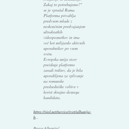
Zakaj to potrebujemo?"
se je vprašal Rama.
Platforma privablja
predvsem mlade z
neskončnim predvajanjem
ultrakratkih
videoposnetkov in ima
več kot milijardo aktivnih
uporabnikov po vsem
svetu.
Evropska unija sicer
preiskuje platformo
zaradi trditev, da je bila
uporabljena za vplivanje
na romunske
predsedniške volitve v
korist skrajno desnega
kandidata.
https://siol.net/novice/svet/albanija-
b
...
Bravo Albanija!