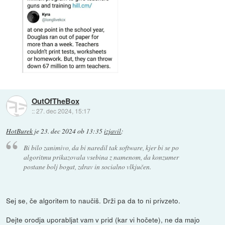
OutOfTheBox
::
27. dec 2024, 15:17
HotBurek
je
23. dec 2024 ob 13:35
izjavil
:
Bi bilo zanimivo, da bi naredil tak software, kjer bi se po
algoritmu prikazovala vsebina z namenom, da konzumer
postane bolj bogat, zdrav in socialno vlkjučen.
Sej se, če algoritem to naučiš. Drži pa da to ni privzeto.
Dejte orodja uporabljat vam v prid (kar vi hočete), ne da majo