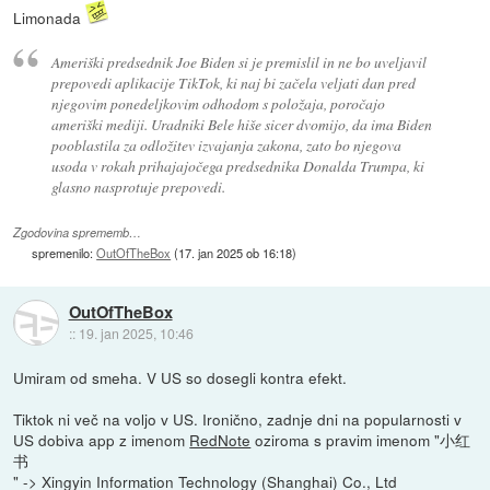
Limonada
Ameriški predsednik Joe Biden si je premislil in ne bo uveljavil
prepovedi aplikacije TikTok, ki naj bi začela veljati dan pred
njegovim ponedeljkovim odhodom s položaja, poročajo
ameriški mediji. Uradniki Bele hiše sicer dvomijo, da ima Biden
pooblastila za odložitev izvajanja zakona, zato bo njegova
usoda v rokah prihajajočega predsednika Donalda Trumpa, ki
glasno nasprotuje prepovedi.
Zgodovina sprememb…
spremenilo:
OutOfTheBox
(
17. jan 2025 ob 16:18
)
OutOfTheBox
::
19. jan 2025, 10:46
Umiram od smeha. V US so dosegli kontra efekt.
Tiktok ni več na voljo v US. Ironično, zadnje dni na popularnosti v
US dobiva app z imenom
RedNote
oziroma s pravim imenom "小红
书
" -> Xingyin Information Technology (Shanghai) Co., Ltd