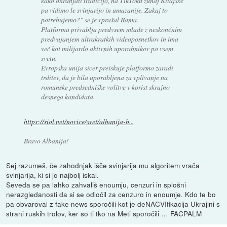
kako ohranjati tradicijo, na TikToku zunaj Kitajske
pa vidimo le svinjarijo in umazanije. Zakaj to
potrebujemo?" se je vprašal Rama.
Platforma privablja predvsem mlade z neskončnim
predvajanjem ultrakratkih videoposnetkov in ima
več kot milijardo aktivnih uporabnikov po vsem
svetu.
Evropska unija sicer preiskuje platformo zaradi
trditev, da je bila uporabljena za vplivanje na
romunske predsedniške volitve v korist skrajno
desnega kandidata.
https://siol.net/novice/svet/albanija-b...
Bravo Albanija!
Sej razumeš, če zahodnjak išče svinjarija mu algoritem vrača
svinjarija, ki si jo najbolj iskal.
Seveda se pa lahko zahvališ enoumju, cenzuri in splošni
nerazgledanosti da si se odločil za cenzuro in enoumje. Kdo te bo
pa obvaroval z fake news sporočili kot je deNACVIfikacija Ukrajini s
strani ruskih trolov, ker so ti tko na Meti sporočili … FACPALM