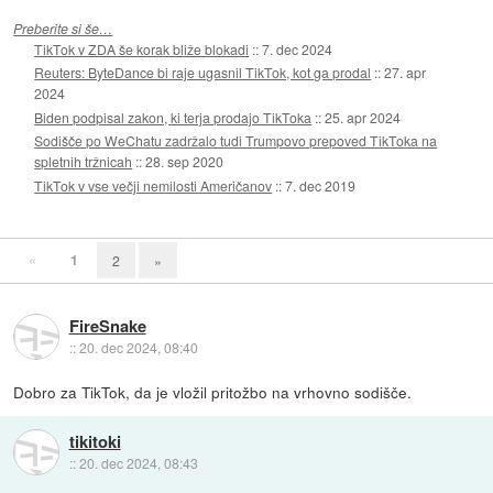
Preberite si še…
TikTok v ZDA še korak bliže blokadi
::
7. dec 2024
Reuters: ByteDance bi raje ugasnil TikTok, kot ga prodal
::
27. apr
2024
Biden podpisal zakon, ki terja prodajo TikToka
::
25. apr 2024
Sodišče po WeChatu zadržalo tudi Trumpovo prepoved TikToka na
spletnih tržnicah
::
28. sep 2020
TikTok v vse večji nemilosti Američanov
::
7. dec 2019
«
1
2
»
FireSnake
::
20. dec 2024, 08:40
Dobro za TikTok, da je vložil pritožbo na vrhovno sodišče.
tikitoki
::
20. dec 2024, 08:43