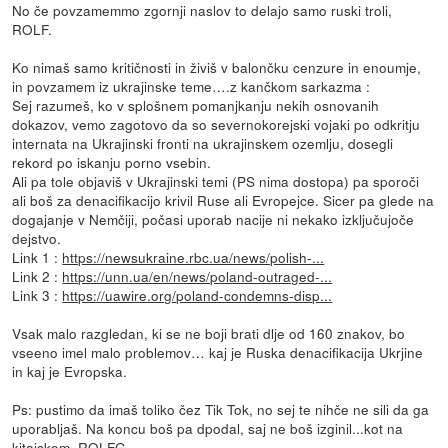
No če povzamemmo zgornji naslov to delajo samo ruski troli,
ROLF.
Ko nimaš samo kritičnosti in živiš v balončku cenzure in enoumje,
in povzamem iz ukrajinske teme….z kančkom sarkazma :
Sej razumeš, ko v splošnem pomanjkanju nekih osnovanih
dokazov, vemo zagotovo da so severnokorejski vojaki po odkritju
internata na Ukrajinski fronti na ukrajinskem ozemlju, dosegli
rekord po iskanju porno vsebin.
Ali pa tole objaviš v Ukrajinski temi (PS nima dostopa) pa sporoči
ali boš za denacifikacijo krivil Ruse ali Evropejce. Sicer pa glede na
dogajanje v Nemčiji, počasi uporab nacije ni nekako izključujoče
dejstvo.
Link 1 :
https://newsukraine.rbc.ua/news/polish-...
Link 2 :
https://unn.ua/en/news/poland-outraged-...
Link 3 :
https://uawire.org/poland-condemns-disp...
Vsak malo razgledan, ki se ne boji brati dlje od 160 znakov, bo
vseeno imel malo problemov… kaj je Ruska denacifikacija Ukrjine
in kaj je Evropska.
Ps: pustimo da imaš toliko čez Tik Tok, no sej te nihče ne sili da ga
uporabljaš. Na koncu boš pa dpodal, saj ne boš izginil...kot na
kitajskem, ROLFG.