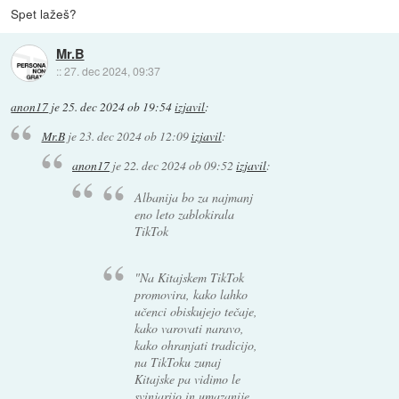
Spet lažeš?
Mr.B
::
27. dec 2024, 09:37
anon17
je
25. dec 2024 ob 19:54
izjavil
:
Mr.B
je
23. dec 2024 ob 12:09
izjavil
:
anon17
je
22. dec 2024 ob 09:52
izjavil
:
Albanija bo za najmanj
eno leto zablokirala
TikTok
"Na Kitajskem TikTok
promovira, kako lahko
učenci obiskujejo tečaje,
kako varovati naravo,
kako ohranjati tradicijo,
na TikToku zunaj
Kitajske pa vidimo le
svinjarijo in umazanije.