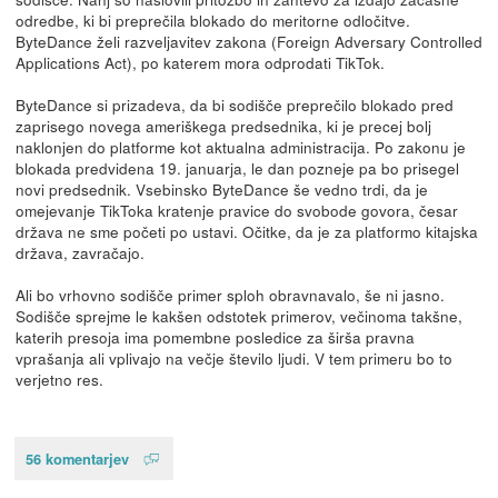
odredbe, ki bi preprečila blokado do meritorne odločitve.
ByteDance želi razveljavitev zakona (Foreign Adversary Controlled
Applications Act), po katerem mora odprodati TikTok.
ByteDance si prizadeva, da bi sodišče preprečilo blokado pred
zaprisego novega ameriškega predsednika, ki je precej bolj
naklonjen do platforme kot aktualna administracija. Po zakonu je
blokada predvidena 19. januarja, le dan pozneje pa bo prisegel
novi predsednik. Vsebinsko ByteDance še vedno trdi, da je
omejevanje TikToka kratenje pravice do svobode govora, česar
država ne sme početi po ustavi. Očitke, da je za platformo kitajska
država, zavračajo.
Ali bo vrhovno sodišče primer sploh obravnavalo, še ni jasno.
Sodišče sprejme le kakšen odstotek primerov, večinoma takšne,
katerih presoja ima pomembne posledice za širša pravna
vprašanja ali vplivajo na večje število ljudi. V tem primeru bo to
verjetno res.
56 komentarjev