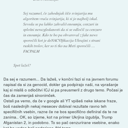
Sej razumeš, če zahodnjak išče svinjarija mu
algoritem vrača svinjarija, ki si jo najbolj iskal.
Seveda se pa lahko zahvališ enoumju, cenzuri in
splošni nerazgledanosti da si se odločil za cenzuro
in enoumje. Kdo te bo pa obvaroval z fake news
sporočili kot je deNACVIfikacija Ukrajini s strani
ruskih trolov, ker so ti tko na Meti sporočili …
FACPALM
Spet lažeš?
Da sej e razumem... Da lažeš, v končni fazi si na javnem forumu
napisal da si za genocid, dokler ga podpirajo naši, na vprašanje
kaj si misliš o odločitvi ICJ si pa preusmeril z drugo temo. Počasi je
čas da zamenjaš sinonimček.
Ostali pa vemo, da če v google ali YT vpišeš neke iskane fraze,
boš naslednjih nekaj mesecev dobival rezultate ravno teh
specifičnih vsebin, razne če ne bos specifično definiral da te ne
zanima.. OK, so izjeme, kot na primer Ukrjina izgublja, Trump
Afganistan 2, in podobno. To so pač cenzurirane vsebine, enako
kot bo vedno bolj podarjeno Afd tema…