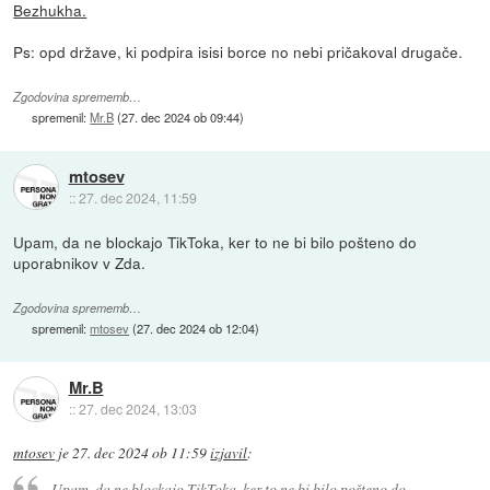
Bezhukha.
Ps: opd države, ki podpira isisi borce no nebi pričakoval drugače.
Zgodovina sprememb…
spremenil:
Mr.B
(
27. dec 2024 ob 09:44
)
mtosev
::
27. dec 2024, 11:59
Upam, da ne blockajo TikToka, ker to ne bi bilo pošteno do
uporabnikov v Zda.
Zgodovina sprememb…
spremenil:
mtosev
(
27. dec 2024 ob 12:04
)
Mr.B
::
27. dec 2024, 13:03
mtosev
je
27. dec 2024 ob 11:59
izjavil
:
Upam, da ne blockajo TikToka, ker to ne bi bilo pošteno do