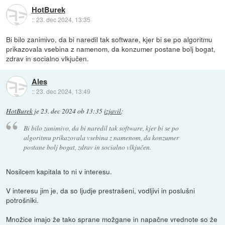
HotBurek
::
23. dec 2024, 13:35
Bi bilo zanimivo, da bi naredil tak software, kjer bi se po algoritmu
prikazovala vsebina z namenom, da konzumer postane bolj bogat,
zdrav in socialno vlkjučen.
Ales
::
23. dec 2024, 13:49
HotBurek
je
23. dec 2024 ob 13:35
izjavil
:
Bi bilo zanimivo, da bi naredil tak software, kjer bi se po
algoritmu prikazovala vsebina z namenom, da konzumer
postane bolj bogat, zdrav in socialno vlkjučen.
Nosilcem kapitala to ni v interesu.
V interesu jim je, da so ljudje prestrašeni, vodljivi in poslušni
potrošniki.
Množice imajo že tako sprane možgane in napačne vrednote so že