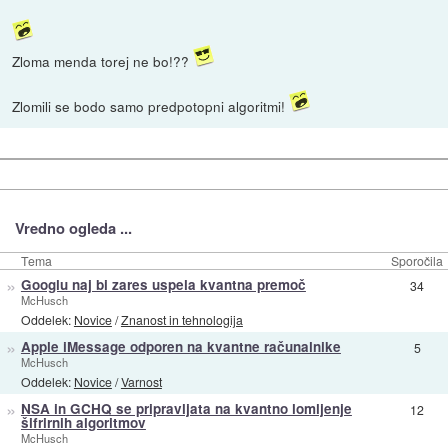
Zloma menda torej ne bo!??
Zlomili se bodo samo predpotopni algoritmi!
Vredno ogleda ...
Tema
Sporočila
»
Googlu naj bi zares uspela kvantna premoč
34
McHusch
Oddelek:
Novice
/
Znanost in tehnologija
»
Apple iMessage odporen na kvantne računalnike
5
McHusch
Oddelek:
Novice
/
Varnost
»
NSA in GCHQ se pripravljata na kvantno lomljenje
12
šifrirnih algoritmov
McHusch