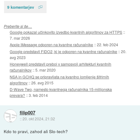
9 komentarjev
Preberite si še…
Google pokazal učinkovito izvedbo kvantnih algoritmov za HTTPS
::
7. mar 2026
Apple iMessage odporen na kvantne računalnike
::
22. feb 2024
Google predstavil FIDO2, ki je odporen na kvantne računalnike
::
20.
avg 2023
Honeywell predstavil preboj v samosvoji arhitekturi kvantnih
računalnikov
::
5. mar 2020
NSA in GCHQ se pripravljata na kvantno lomljenje šifrirnih
algoritmov
::
26. avg 2015
D-Wave Two, namesto kvantnega računalnika 15-milijonska
prevara?
::
3. feb 2014
filip007
::
20. okt 2024, 21:32
Kdo to pravi, zahod ali Slo-tech?