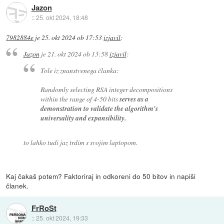
Jazon
::
25. okt 2024, 18:48
7982884e
je
25. okt 2024 ob 17:53
izjavil
:
Jazon
je
21. okt 2024 ob 13:58
izjavil
:
Tole iz znanstvenega članka:
Randomly selecting RSA integer decompositions
within the range of 4-50 bits
serves as a
demonstration to validate the algorithm's
universality and expansibility.
to lahko tudi jaz trdim s svojim laptopom.
Kaj čakaš potem? Faktoriraj in odkoreni do 50 bitov in napiši
članek.
FrRoSt
::
25. okt 2024, 19:33