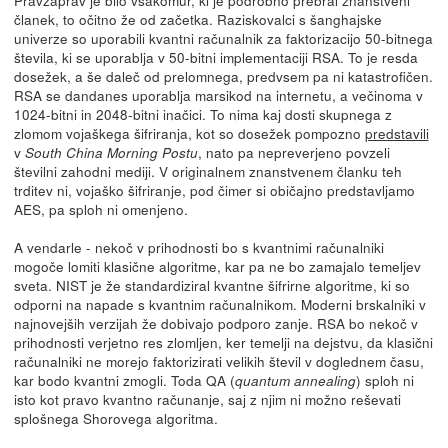
članek, to očitno že od začetka. Raziskovalci s šanghajske
univerze so uporabili kvantni računalnik za faktorizacijo 50-bitnega
števila, ki se uporablja v 50-bitni implementaciji RSA. To je resda
dosežek, a še daleč od prelomnega, predvsem pa ni katastrofičen.
RSA se dandanes uporablja marsikod na internetu, a večinoma v
1024-bitni in 2048-bitni inačici. To nima kaj dosti skupnega z
zlomom vojaškega šifriranja, kot so dosežek pompozno
predstavili
v
, nato pa nepreverjeno povzeli
South China Morning Postu
številni zahodni mediji. V originalnem znanstvenem članku teh
trditev ni, vojaško šifriranje, pod čimer si običajno predstavljamo
AES, pa sploh ni omenjeno.
A vendarle - nekoč v prihodnosti bo s kvantnimi računalniki
mogoče lomiti klasične algoritme, kar pa ne bo zamajalo temeljev
sveta. NIST je že standardiziral kvantne šifrirne algoritme, ki so
odporni na napade s kvantnim računalnikom. Moderni brskalniki v
najnovejših verzijah že dobivajo podporo zanje. RSA bo nekoč v
prihodnosti verjetno res zlomljen, ker temelji na dejstvu, da klasični
računalniki ne morejo faktorizirati velikih števil v doglednem času,
kar bodo kvantni zmogli. Toda QA (
) sploh ni
quantum annealing
isto kot pravo kvantno računanje, saj z njim ni možno reševati
splošnega Shorovega algoritma.