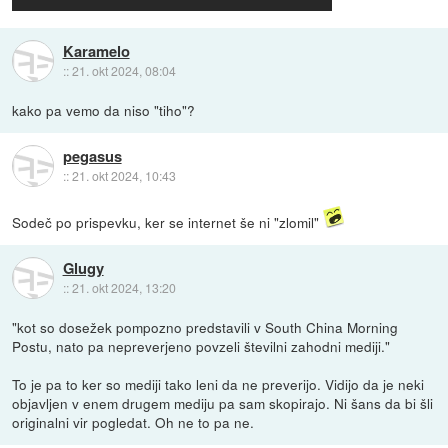
Karamelo
::
21. okt 2024, 08:04
kako pa vemo da niso "tiho"?
pegasus
::
21. okt 2024, 10:43
Sodeč po prispevku, ker se internet še ni "zlomil"
Glugy
::
21. okt 2024, 13:20
"kot so dosežek pompozno predstavili v South China Morning
Postu, nato pa nepreverjeno povzeli številni zahodni mediji."
To je pa to ker so mediji tako leni da ne preverijo. Vidijo da je neki
objavljen v enem drugem mediju pa sam skopirajo. Ni šans da bi šli
originalni vir pogledat. Oh ne to pa ne.