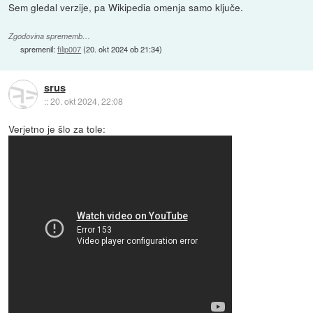
Sem gledal verzije, pa Wikipedia omenja samo ključe.
Zgodovina sprememb…
spremenil:
filip007
(
20. okt 2024 ob 21:34
)
srus
::
20. okt 2024, 22:08
Verjetno je šlo za tole: