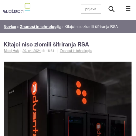
☰
Novice
»
Znanost in tehnologija
»
Kitajci niso zlomili šifriranja RSA
Kitajci niso zlomili šifriranja RSA
Matej Huš
::
20. okt 2024
ob 18:31
Znanost in tehnologija