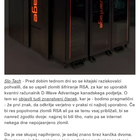
- Pred dobim tednom dni so se kitajski raziskovalci
Slo-Tech
pohvalili, da so uspeli zlomiti šifriranje RSA, za kar so uporabili
kvantni računalnik D-Wave Advantage kanadskega podjetja. O
tem so
objavili tudi znanstveni članek,
kar je - bodimo pragmatični
- že prvi znak, da odkritje verjetno v praksi ni najbolj uporabno. Če
bi res popolnoma zlomili RSA ali pa se temu vsaj približali, bi se
namreč zgodilo dvoje: najprej bi bili tiho, nato pa se internet
nekega dne nepojasnjeno zlomil.
Da je vse skupaj napihnjeno, je sedaj znano brez kančka dvoma.
Pravzaprav je bilo vsakomur, ki je podrobno prebral znanstveni