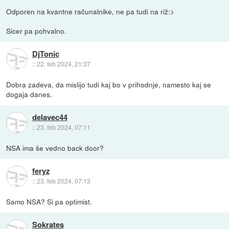
Odporen na kvantne računalnike, ne pa tudi na riž:>
Sicer pa pohvalno.
DjTonic
::
22. feb 2024, 21:37
Dobra zadeva, da mislijo tudi kaj bo v prihodnje, namesto kaj se
dogaja danes.
delavec44
::
23. feb 2024, 07:11
NSA ima še vedno back door?
feryz
::
23. feb 2024, 07:13
Samo NSA? Si pa optimist.
Sokrates