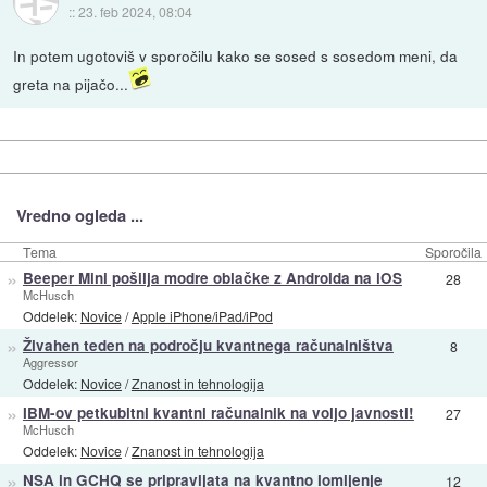
::
23. feb 2024, 08:04
In potem ugotoviš v sporočilu kako se sosed s sosedom meni, da
greta na pijačo...
Vredno ogleda ...
Tema
Sporočila
»
Beeper Mini pošilja modre oblačke z Androida na iOS
28
McHusch
Oddelek:
Novice
/
Apple iPhone/iPad/iPod
»
Živahen teden na področju kvantnega računalništva
8
Aggressor
Oddelek:
Novice
/
Znanost in tehnologija
»
IBM-ov petkubitni kvantni računalnik na voljo javnosti!
27
McHusch
Oddelek:
Novice
/
Znanost in tehnologija
»
NSA in GCHQ se pripravljata na kvantno lomljenje
12