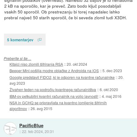
signalnih podatkov (overhead). Namesto 32 bajtov je to nenadoma
2 kB na sporočilo, kar je preveč. Zato bodo ključ posodabljali
vsakih 50 sporočil. Ob prestrezanju bi torej napadalec lahko
prebral največ 50 starih sporočil, če bi seveda zlomil tudi X3DH.
5 komentarjev
Preberite si še…
Kitajci niso zlomili šifriranja RSA
::
20. okt 2024
Beeper Mini pošilja modre oblačke z Androida na iOS
::
5. dec 2023
Google predstavil FIDO2, ki je odporen na kvantne računalnike
::
20.
avg 2023
Živahen teden na področju kvantnega računalništva
::
6. okt 2020
IBM-ov petkubitni kvantni računalnik na voljo javnosti!
::
4. maj 2016
NSA in GCHQ se pripravljata na kvantno lomljenje šifrirnih
algoritmov
::
26. avg 2015
PacificBlue
::
22. feb 2024, 20:31