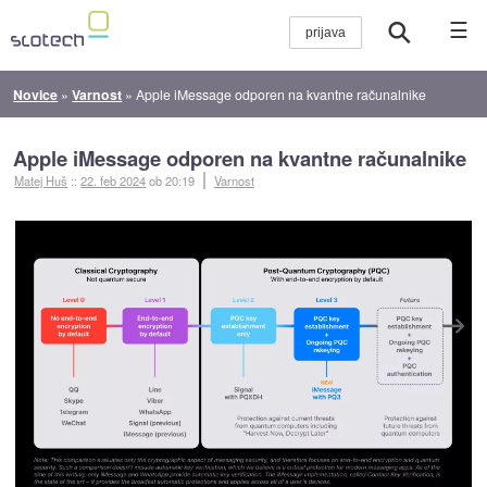
☰
Novice
»
Varnost
»
Apple iMessage odporen na kvantne računalnike
Apple iMessage odporen na kvantne računalnike
Matej Huš
::
22. feb 2024
ob 20:19
Varnost