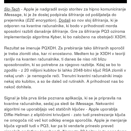
- Apple je nadgradil svojo storitev za hipno komuniciranje
Slo-Tech
iMessage, ki je že doslej podpirala šifriranje od pošiljatelja do
prejemnika (
).
Dodali
so nov sloj šifriranja, ki je
E2E encryption
odporen na kvantne računalnike, ki bodo v prihodnosti morda
sposobni razbiti današnje šifriranje. Gre za šifriranje PQ3 oziroma
implementacijo algoritma Kyber, ki bo naloženo na obstoječi X3DH.
Rezultat se imenuje PQXDH. Za prebiranje tako šifriranih sporočil
je treba zlomiti oba, kar ni enostavno. Medtem ko je X3DH v teoriji
ranljiv na kvanten računalnike, ti danes še niso niti blizu
sposobnostim, ki so potrebne za njegovo razbitje. Kdaj se bo to
zgodilo - z 20 milijoni kubitov bi lahko 2048-bitni ključ RSA zlomili v
nekaj urah - je nemogoče reči. Trenutni kvantni računalniki imajo
nekaj sto kubitov, a so še daleč od rutinskih. A prihodnost nas bo
nekoč dohitela.
Signal je bila prva širše poznana aplikacija, ki se je pripravila na
kvantne računalnike, sedaj pa sledi še iMessage. Nekvantni
algoritmi ne uporabljajo več statičnih ključev - Apple uporablja
Diffie-Hellman z eliptičnimi krivuljami - zato tudi prestrezanje ključa
ne omogoča nič več kot odklep enega sporočila. Apple je menjanje
ključa vgradil tudi v PQ3, kar pa bi vendarle prineslo preveč