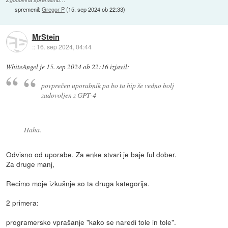
spremenil:
Gregor P
(
15. sep 2024 ob 22:33
)
MrStein
::
16. sep 2024, 04:44
WhiteAngel
je
15. sep 2024 ob 22:16
izjavil
:
povprečen uporabnik pa bo ta hip še vedno bolj
zadovoljen z GPT-4
Haha.
Odvisno od uporabe. Za enke stvari je baje ful dober.
Za druge manj,
Recimo moje izkušnje so ta druga kategorija.
2 primera:
programersko vprašanje "kako se naredi tole in tole".