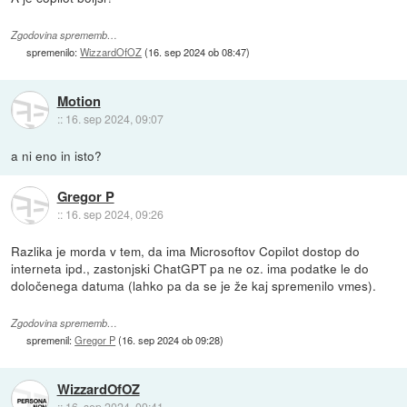
Zgodovina sprememb…
spremenilo:
WizzardOfOZ
(
16. sep 2024 ob 08:47
)
Motion
::
16. sep 2024, 09:07
a ni eno in isto?
Gregor P
::
16. sep 2024, 09:26
Razlika je morda v tem, da ima Microsoftov Copilot dostop do
interneta ipd., zastonjski ChatGPT pa ne oz. ima podatke le do
določenega datuma (lahko pa da se je že kaj spremenilo vmes).
Zgodovina sprememb…
spremenil:
Gregor P
(
16. sep 2024 ob 09:28
)
WizzardOfOZ
::
16. sep 2024, 09:41