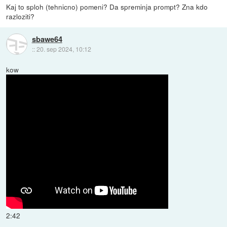
Kaj to sploh (tehnicno) pomeni? Da spreminja prompt? Zna kdo
razloziti?
sbawe64
::
20. sep 2024, 10:12
kow
2:42