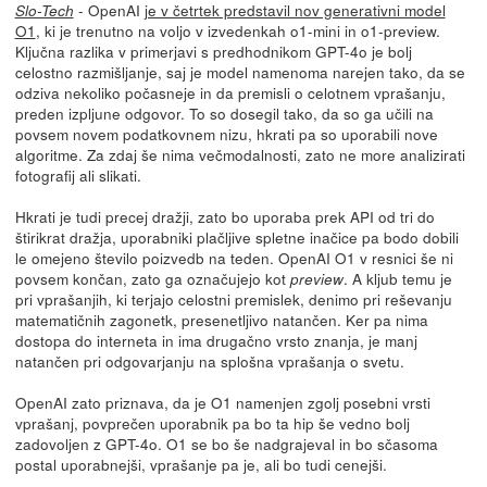
- OpenAI
je v četrtek predstavil nov generativni model
Slo-Tech
O1
, ki je trenutno na voljo v izvedenkah o1-mini in o1-preview.
Ključna razlika v primerjavi s predhodnikom GPT-4o je bolj
celostno razmišljanje, saj je model namenoma narejen tako, da se
odziva nekoliko počasneje in da premisli o celotnem vprašanju,
preden izpljune odgovor. To so dosegil tako, da so ga učili na
povsem novem podatkovnem nizu, hkrati pa so uporabili nove
algoritme. Za zdaj še nima večmodalnosti, zato ne more analizirati
fotografij ali slikati.
Hkrati je tudi precej dražji, zato bo uporaba prek API od tri do
štirikrat dražja, uporabniki plačljive spletne inačice pa bodo dobili
le omejeno število poizvedb na teden. OpenAI O1 v resnici še ni
povsem končan, zato ga označujejo kot
. A kljub temu je
preview
pri vprašanjih, ki terjajo celostni premislek, denimo pri reševanju
matematičnih zagonetk, presenetljivo natančen. Ker pa nima
dostopa do interneta in ima drugačno vrsto znanja, je manj
natančen pri odgovarjanju na splošna vprašanja o svetu.
OpenAI zato priznava, da je O1 namenjen zgolj posebni vrsti
vprašanj, povprečen uporabnik pa bo ta hip še vedno bolj
zadovoljen z GPT-4o. O1 se bo še nadgrajeval in bo sčasoma
postal uporabnejši, vprašanje pa je, ali bo tudi cenejši.