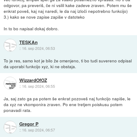
odgovor, pa preveriš, če ni vsilil kake zadeve zraven. Potem mu še
enkrat poveš, kaj naj naredi, le da naj izloči nepotrebno funkcijo)
3.) kako se nove zapise zapiše v datoteko
In to bo napisal dokaj dobro.
TESKAn
::
16. sep 2024, 06:53
To je res, samo kot je bilo že omenjeno, ti bo tudi suvereno odpisal
da uporabi funkcijo xyz, ki ne obstaja.
WizzardOfOZ
::
16. sep 2024, 06:55
Ja, saj zato ga pa potem še enkrat pozoveš naj funkcijo napiše, le
da xyz ne vkomponira zraven. Po ene tretjem poiskusu potem
ponavadi rata.
Gregor P
::
16. sep 2024, 06:57