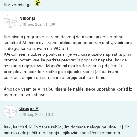
Kar vprašaj ga.
Nikonja
::
18. sep 2024, 14:06
Ker nisem programer iskreno do zdaj še nisem najdel uprabne
koristi od AI modelov - razen občasnega generiranja slik, večinoma
iz dolgčasa ko uživam na WC-u :)
KArkoli sem službeno poskusil mi je več časa uzelo napisat ta pravi
prompt, potem vse še parkrat prebrat in popravit napake, kot da
sem sam napisal vse. Mogoče mi manka še znanja pri pisanju
promptov, ampak tolk redko ga dejansko rabim (ali pa imam
potrebo za njim) da se nimam energije učit še o temu.
Ampak v vsem te AI hajpu nisem še najdel neke uporabne koristi iz
tega razen za zabavo!
Gregor P
::
18. sep 2024, 16:31
Itak, ker tisti, ki jih zares rabijo, jim domača naloga ne uide . t.j. jih
morajo (leta) učiti in prilagajati njihovim specifičnim primerom.