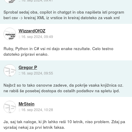
Sprobal sedaj oba, copilot in chatgpt in oba napišeta isti program
beri csv -> kreiraj XML iz vrstice in kreiraj datoteko za vsak xml
WizzardOfOZ
::
16. sep 2024, 09:49
Ruby, Python in C# vsi mi dajo enake rezultate. Celo testno
datoteko pripravi enako.
Gregor P
::
16. sep 2024, 09:55
Najbrž so to tako osnovne zadeve, da pokrije vsaka knjižnica oz.
ne rabiš še posebej dostopa do ostalih podatkov na spletu ipd.
MrStein
::
16. sep 2024, 10:28
Ja, saj tak naloge, ki jih lahko reši 10 letnik, niso problem. Zdaj pa
vprašaj nekaj za prvi letnik faksa.