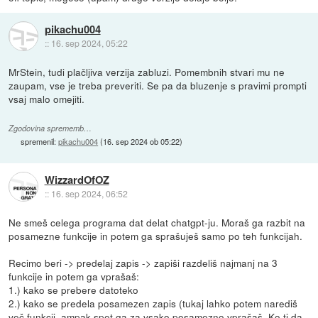
pikachu004
::
16. sep 2024, 05:22
MrStein, tudi plačljiva verzija zabluzi. Pomembnih stvari mu ne
zaupam, vse je treba preveriti. Se pa da bluzenje s pravimi prompti
vsaj malo omejiti.
Zgodovina sprememb…
spremenil:
pikachu004
(
16. sep 2024 ob 05:22
)
WizzardOfOZ
::
16. sep 2024, 06:52
Ne smeš celega programa dat delat chatgpt-ju. Moraš ga razbit na
posamezne funkcije in potem ga sprašuješ samo po teh funkcijah.
Recimo beri -> predelaj zapis -> zapiši razdeliš najmanj na 3
funkcije in potem ga vprašaš:
1.) kako se prebere datoteko
2.) kako se predela posamezen zapis (tukaj lahko potem narediš
več funkcij, ampak spet ga za vsako posamezno vprašaš. Ko ti da