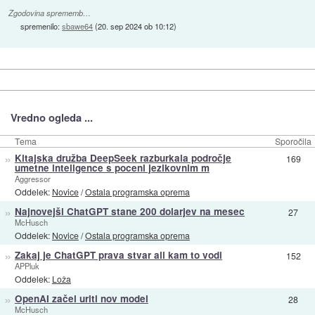
Zgodovina sprememb…
spremenilo:
sbawe64
(
20. sep 2024 ob 10:12
)
Vredno ogleda ...
Tema
Sporočila
»
Kitajska družba DeepSeek razburkala področje
169
umetne inteligence s poceni jezikovnim m
Aggressor
Oddelek:
Novice
/
Ostala programska oprema
»
Najnovejši ChatGPT stane 200 dolarjev na mesec
27
McHusch
Oddelek:
Novice
/
Ostala programska oprema
»
Zakaj je ChatGPT prava stvar ali kam to vodi
152
APPluk
Oddelek:
Loža
»
OpenAI začel uriti nov model
28
McHusch