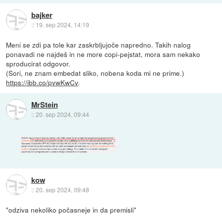
bajker
::
19. sep 2024, 14:19
Meni se zdi pa tole kar zaskrbljujoče napredno. Takih nalog
ponavadi ne najdeš in ne more copi-pejstat, mora sam nekako
sproducirat odgovor.
(Sori, ne znam embedat sliko, nobena koda mi ne prime.)
https://ibb.co/pvwKwCv
.
MrStein
::
20. sep 2024, 09:44
kow
::
20. sep 2024, 09:48
"odziva nekoliko počasneje in da premisli"