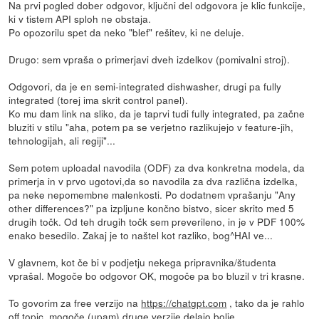
Na prvi pogled dober odgovor, ključni del odgovora je klic funkcije,
ki v tistem API sploh ne obstaja.
Po opozorilu spet da neko "blef" rešitev, ki ne deluje.
Drugo: sem vpraša o primerjavi dveh izdelkov (pomivalni stroj).
Odgovori, da je en semi-integrated dishwasher, drugi pa fully
integrated (torej ima skrit control panel).
Ko mu dam link na sliko, da je taprvi tudi fully integrated, pa začne
bluziti v stilu "aha, potem pa se verjetno razlikujejo v feature-jih,
tehnologijah, ali regiji"...
Sem potem uploadal navodila (ODF) za dva konkretna modela, da
primerja in v prvo ugotovi,da so navodila za dva različna izdelka,
pa neke nepomembne malenkosti. Po dodatnem vprašanju "Any
other differences?" pa izpljune končno bistvo, sicer skrito med 5
drugih točk. Od teh drugih točk sem preverileno, in je v PDF 100%
enako besedilo. Zakaj je to naštel kot razliko, bog^HAI ve...
V glavnem, kot če bi v podjetju nekega pripravnika/študenta
vprašal. Mogoče bo odgovor OK, mogoče pa bo bluzil v tri krasne.
To govorim za free verzijo na
https://chatgpt.com
, tako da je rahlo
off topic, mogoče (upam) druge verzije delajo bolje.