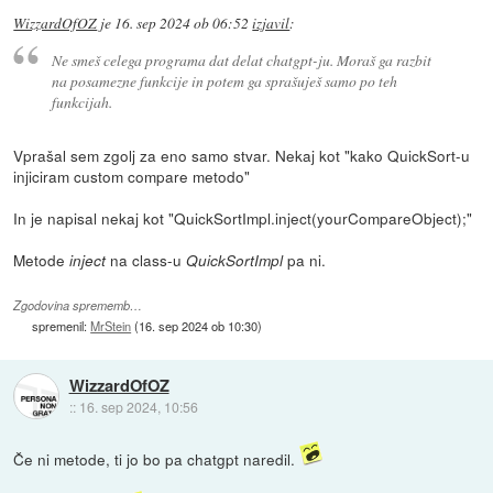
WizzardOfOZ
je
16. sep 2024 ob 06:52
izjavil
:
Ne smeš celega programa dat delat chatgpt-ju. Moraš ga razbit
na posamezne funkcije in potem ga sprašuješ samo po teh
funkcijah.
Vprašal sem zgolj za eno samo stvar. Nekaj kot "kako QuickSort-u
injiciram custom compare metodo"
In je napisal nekaj kot "QuickSortImpl.inject(yourCompareObject);"
Metode
na class-u
pa ni.
inject
QuickSortImpl
Zgodovina sprememb…
spremenil:
MrStein
(
16. sep 2024 ob 10:30
)
WizzardOfOZ
::
16. sep 2024, 10:56
Če ni metode, ti jo bo pa chatgpt naredil.