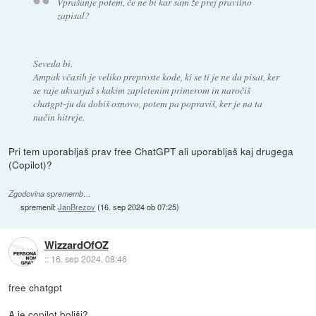
Vprašanje potem, če ne bi kar sam že prej pravilno
zapisal?
Seveda bi.
Ampak včasih je veliko preproste kode, ki se ti je ne da pisat, ker
se raje ukvarjaš s kakim zapletenim primerom in naročiš
chatgpt-ju da dobiš osnovo, potem pa popraviš, ker je na ta
način hitreje.
Pri tem uporabljaš prav free ChatGPT ali uporabljaš kaj drugega
(Copilot)?
Zgodovina sprememb…
spremenil:
JanBrezov
(
16. sep 2024 ob 07:25
)
WizzardOfOZ
::
16. sep 2024, 08:46
free chatgpt
A je copilot boljši?