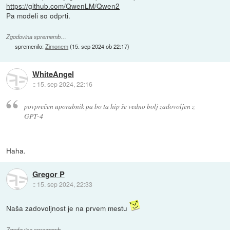
https://github.com/QwenLM/Qwen2
Pa modeli so odprti.
Zgodovina sprememb…
spremenilo:
Zimonem
(
15. sep 2024 ob 22:17
)
WhiteAngel
::
15. sep 2024, 22:16
povprečen uporabnik pa bo ta hip še vedno bolj zadovoljen z
GPT-4
Haha.
Gregor P
::
15. sep 2024, 22:33
Naša zadovoljnost je na prvem mestu
Zgodovina sprememb…