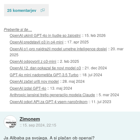
25 komentarjev
Preberite si še…
OpenAI ukinil GPT-4o in ljudje so žalostni
::
15. feb 2026
OpenAI predstavil o3 in o4-mini
::
17. apr 2025
OpenAI o1-pro najdražji model umetne inteligence doslej
::
20. mar
2025
OpenAI odgovoril z o3-mini
::
2. feb 2025
OpenAI 12. dan pokazal še novi model o3
::
21. dec 2024
GPT-4o mini nadomešča GPT-3.5 Turbo
::
18. jul 2024
OpenAI začel uriti nov model
::
28. maj 2024
OpenAI izdal GPT-4o
::
13. maj 2024
Anthropic lansiral tretjo generacijo modela Claude
::
5. mar 2024
OpenAI odprl API za GPT-4 vsem naročnikom
::
11. jul 2023
Zimonem
::
15. sep 2024, 22:15
Ja Alibaba pa svojega. A si plačan ob openai?