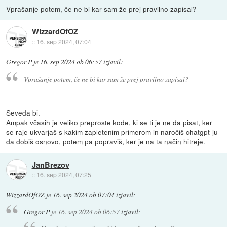
Vprašanje potem, če ne bi kar sam že prej pravilno zapisal?
WizzardOfOZ
::
16. sep 2024, 07:04
Gregor P
je
16. sep 2024 ob 06:57
izjavil
:
Vprašanje potem, če ne bi kar sam že prej pravilno zapisal?
Seveda bi.
Ampak včasih je veliko preproste kode, ki se ti je ne da pisat, ker
se raje ukvarjaš s kakim zapletenim primerom in naročiš chatgpt-ju
da dobiš osnovo, potem pa popraviš, ker je na ta način hitreje.
JanBrezov
::
16. sep 2024, 07:25
WizzardOfOZ
je
16. sep 2024 ob 07:04
izjavil
:
Gregor P
je
16. sep 2024 ob 06:57
izjavil
: