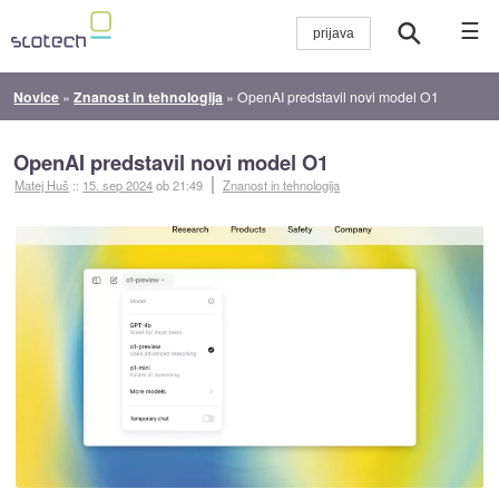
☰
Novice
»
Znanost in tehnologija
»
OpenAI predstavil novi model O1
OpenAI predstavil novi model O1
Matej Huš
::
15. sep 2024
ob 21:49
Znanost in tehnologija