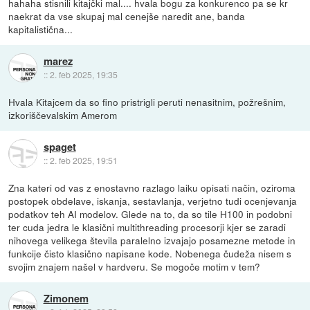
hahaha stisnili kitajčki mal.... hvala bogu za konkurenco pa se kr
naekrat da vse skupaj mal cenejše naredit ane, banda
kapitalistična...
marez
::
2. feb 2025, 19:35
Hvala Kitajcem da so fino pristrigli peruti nenasitnim, požrešnim,
izkoriščevalskim Amerom
spaget
::
2. feb 2025, 19:51
Zna kateri od vas z enostavno razlago laiku opisati način, oziroma
postopek obdelave, iskanja, sestavlanja, verjetno tudi ocenjevanja
podatkov teh AI modelov. Glede na to, da so tile H100 in podobni
ter cuda jedra le klasični multithreading procesorji kjer se zaradi
nihovega velikega števila paralelno izvajajo posamezne metode in
funkcije čisto klasično napisane kode. Nobenega čudeža nisem s
svojim znajem našel v hardveru. Se mogoče motim v tem?
Zimonem