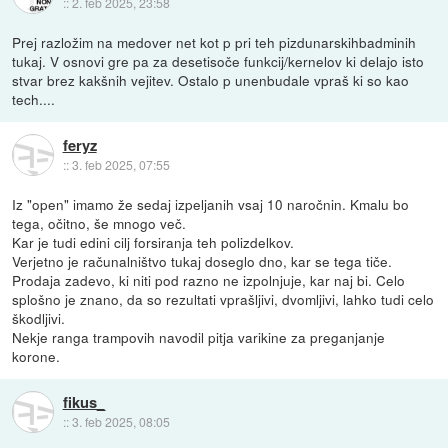
::
2. feb 2025, 23:58
Prej razložim na medover net kot p pri teh pizdunarskihbadminih
tukaj. V osnovi gre pa za desetisoče funkcij/kernelov ki delajo isto
stvar brez kakšnih vejitev. Ostalo p unenbudale vpraš ki so kao
tech....
feryz
::
3. feb 2025, 07:55
Iz "open" imamo že sedaj izpeljanih vsaj 10 naročnin. Kmalu bo
tega, očitno, še mnogo več.
Kar je tudi edini cilj forsiranja teh polizdelkov.
Verjetno je računalništvo tukaj doseglo dno, kar se tega tiče.
Prodaja zadevo, ki niti pod razno ne izpolnjuje, kar naj bi. Celo
splošno je znano, da so rezultati vprašljivi, dvomljivi, lahko tudi celo
škodljivi.
Nekje ranga trampovih navodil pitja varikine za preganjanje
korone.
fikus_
::
3. feb 2025, 08:05