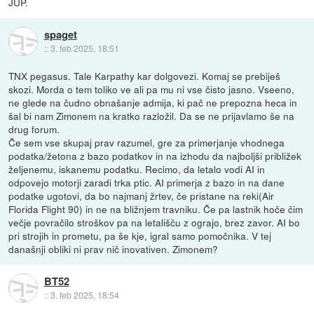
JUP.
spaget
::
3. feb 2025, 18:51
TNX pegasus. Tale Karpathy kar dolgovezi. Komaj se prebiješ
skozi. Morda o tem toliko ve ali pa mu ni vse čisto jasno. Vseeno,
ne glede na čudno obnašanje admija, ki pač ne prepozna heca in
šal bi nam Zimonem na kratko razložil. Da se ne prijavlamo še na
drug forum.
Če sem vse skupaj prav razumel, gre za primerjanje vhodnega
podatka/žetona z bazo podatkov in na izhodu da najboljši približek
željenemu, iskanemu podatku. Recimo, da letalo vodi AI in
odpovejo motorji zaradi trka ptic. AI primerja z bazo in na dane
podatke ugotovi, da bo najmanj žrtev, če pristane na reki(Air
Florida Flight 90) in ne na bližnjem travniku. Če pa lastnik hoče čim
večje povračilo stroškov pa na letališču z ograjo, brez zavor. AI bo
pri strojih in prometu, pa še kje, igral samo pomočnika. V tej
današnji obliki ni prav nič inovativen. Zimonem?
BT52
::
3. feb 2025, 18:54