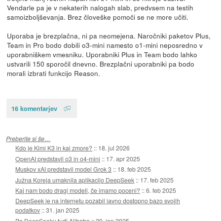
Vendarle pa je v nekaterih nalogah slab, predvsem na testih
samoizboljševanja. Brez človeške pomoči se ne more učiti.
Uporaba je brezplačna, ni pa neomejena. Naročniki paketov Plus,
Team in Pro bodo dobili o3-mini namesto o1-mini neposredno v
uporabniškem vmesniku. Uporabniki Plus in Team bodo lahko
ustvarili 150 sporočil dnevno. Brezplačni uporabniki pa bodo
morali izbrati funkcijo Reason.
16 komentarjev
Preberite si še…
Kdo je Kimi K3 in kaj zmore?
::
18. jul 2026
OpenAI predstavil o3 in o4-mini
::
17. apr 2025
Muskov xAI predstavil model Grok 3
::
18. feb 2025
Južna Koreja umaknila aplikacijo DeepSeek
::
17. feb 2025
Kaj nam bodo dragi modeli, če imamo poceni?
::
6. feb 2025
DeepSeek je na internetu pozabil javno dostopno bazo svojih
podatkov
::
31. jan 2025
Po DeepSeeku tudi Alibaba
::
29. jan 2025