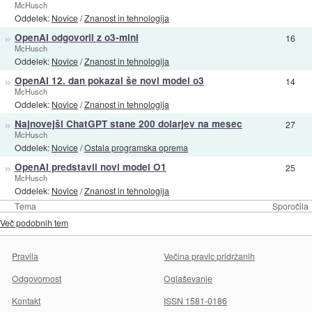
McHusch
Oddelek:
Novice
/
Znanost in tehnologija
»
OpenAI odgovoril z o3-mini
16
McHusch
Oddelek:
Novice
/
Znanost in tehnologija
»
OpenAI 12. dan pokazal še novi model o3
14
McHusch
Oddelek:
Novice
/
Znanost in tehnologija
»
Najnovejši ChatGPT stane 200 dolarjev na mesec
27
McHusch
Oddelek:
Novice
/
Ostala programska oprema
»
OpenAI predstavil novi model O1
25
McHusch
Oddelek:
Novice
/
Znanost in tehnologija
Tema
Sporočila
Več podobnih tem
Pravila
Večina pravic pridržanih
Odgovornost
Oglaševanje
Kontakt
ISSN 1581-0186