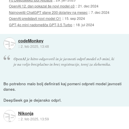
OpenAI 12. dan pokazal še novi model o3
::
21. dec 2024
Najnovejši ChatGPT stane 200 dolarjev na mesec
::
7. dec 2024
OpenAI predstavil novi model O1
::
15. sep 2024
GPT-4o mini nadomešča GPT-3.5 Turbo
::
18. jul 2024
codeMonkey
::
2. feb 2025, 13:48
OpenAI je hitro odgovoril in je javnosti odprl model o3-mini, ki
je na voljo brezplačno in brez registracije, torej za slehernika.
Bo potrebno malo bolj definirati kaj pomeni odpreti model javnosti
danes.
DeepSeek ga je dejansko odprl.
Nikonja
::
2. feb 2025, 13:59