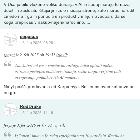
V Usa je bilo vloženo veliko denarja v AI in sedaj morajo to nazaj
dobiti in zaslužiti. Kitajci jim zelo mešajo štrene, zato moraš narediti
zmedo na trgu in ponuditi en produkt v milijon izvedbah, da še
koga prepričaš v nakup/najem/naročnino,.....
pegasus
::
3. feb 2025, 08:20
spaget
je
2. feb 2025 ob 19:51
izjavil
:
Zna kateri od vas z enostavno razlago laiku opisati način,
oziroma postopek obdelave, iskanja, sestavlanja, verjetno tudi
ocenjevanja podatkov teh AI modelov
Na yt poišči predavanja od Karpathyja. Bolj enostavno kot pove on
ne gre.
RedDrake
::
3. feb 2025, 11:16
feryz
je
3. feb 2025 ob 07:55
izjavil
:
Iz "open" imamo že sedaj izpeljanih vsaj 10 naročnin. Kmalu bo