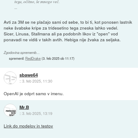
tega, očitno, še mnogo več.
...
Avti za 3M se ne plačajo sami od sebe, to bi ti, kot ponosen lastnik
neke švabske kripe za tridesetino tega zneska lahko vedel.
Sicer, Linusa, Stallmana ali pa podobnih likov iz "open" vod
ponavadi ne vidiš v takih avtih. Hebiga nije žvaka za seljaka.
Zgodovina sprememb…
spremenil:
RedDrake
(
3. feb 2025 ob 11:17
)
sbawe64
::
3. feb 2025, 11:30
OpenAI je odprt samo v imenu.
Mr.B
::
3. feb 2025, 13:19
Link do modelov in testov