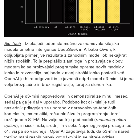
- Iztekajoči teden sta močno zaznamovala kitajska
Slo-Tech
modela umetne inteligence DeepSeek in Alibaba Qwen, ki
obljubljata primerljive rezultate z zahodnimi modeli ob nekajkrat
nižjih stroških. To je preplašilo zlasti trge in proizvajalce čipov,
medtem ko se proizvajalci programske opreme novih modelov
lahko le razveselijo, saj bodo z manj stroški lahko postorili več.
OpenAI je hitro odgovoril in je javnosti odprl model o3-mini, ki je na
voljo brezplačno in brez registracije, torej za slehernika.
OpenAI je o3-mini napovedoval in demonstriral že minuli mesec,
sedaj pa ga je
dal v uporabo
. Podobno kot o1-mini je tudi
naslednik prilagojen za uporabo v naravoslovno-tehničnih
kontekstih, matematiki, računalništvu in programiranju, torej
razširjenem STEM. Na voljo so trije podmodeli (
reasoning effort
), in sicer nizki, srednji in visoki. Najzmogljivejši presega tudi
option
o1, vsi pa so varčnejši. OpenAI zagotavlja tudi, da o3-mini naredi
tretjino manj resnih napak kot o1-mini in se hitreje odziva.