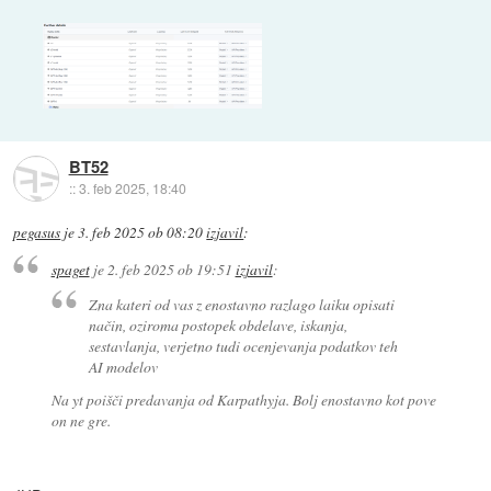
BT52
::
3. feb 2025, 18:40
pegasus
je
3. feb 2025 ob 08:20
izjavil
:
spaget
je
2. feb 2025 ob 19:51
izjavil
:
Zna kateri od vas z enostavno razlago laiku opisati
način, oziroma postopek obdelave, iskanja,
sestavlanja, verjetno tudi ocenjevanja podatkov teh
AI modelov
Na yt poišči predavanja od Karpathyja. Bolj enostavno kot pove
on ne gre.