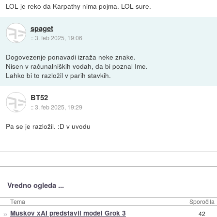
LOL je reko da Karpathy nima pojma. LOL sure.
spaget
::
3. feb 2025, 19:06
Dogovezenje ponavadi izraža neke znake.
Nisen v računalniških vodah, da bi poznal Ime.
Lahko bi to razložil v parih stavkih.
BT52
::
3. feb 2025, 19:29
Pa se je razložil. :D v uvodu
Vredno ogleda ...
Tema
Sporočila
»
Muskov xAI predstavil model Grok 3
42