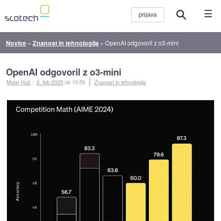
☰
Novice
»
Znanost in tehnologija
»
OpenAI odgovoril z o3-mini
OpenAI odgovoril z o3-mini
Matej Huš
::
2. feb 2025
ob 10:50
Znanost in tehnologija