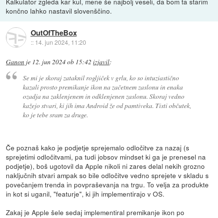
Kalkulator zgleda kar kul, mene še najbolj veseli, da bom ta starim
končno lahko nastavil slovenščino.
OutOfTheBox
::
14. jun 2024, 11:20
Ganon
je
12. jun 2024 ob 15:42
izjavil
:
Se mi je skoraj zataknil rogljiček v grlu, ko so intuziastično
kazali prosto premikanje ikon na začetnem zaslonu in enaka
ozadja na zaklenjenem in odklenjenen zaslonu. Skoraj vedno
kažejo stvari, ki jih ima Android že od pamtiveka. Tisti občutek,
ko je tebe sram za druge.
Če poznaš kako je podjetje sprejemalo odločitve za nazaj (s
sprejetimi odločitvami, pa tudi jobsov mindset ki ga je prenesel na
podjetje), boš ugotovil da Apple nikoli ni zares delal nekih grozno
naključnih stvari ampak so bile odločitve vedno sprejete v skladu s
povečanjem trenda in povpraševanja na trgu. To velja za produkte
in kot si uganil, "featurje", ki jih implementirajo v OS.
Zakaj je Apple šele sedaj implementiral premikanje ikon po