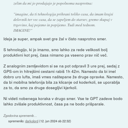
zelim da mi jo prodajajo je popolnoma nasprotna:
"imagine, da ti tehnologija prihrani toliko casa, da imam krajsi
delovnik ter vec casa, da se zapeljem do starsev, gremo skupaj v
trgovino, kaj pojemo in popijemo. Tudi med tednom.
IMAGINE!"
Ideja je super, ampak svet gre žal v čisto nasprotno smer.
S tehnologijo, ki jo imamo, smo lahko za rede velikosti bolj
produktivni kot prej, časa nimamo pa vseeno prav nič več.
Z analognim zemljevidom si se na pot odpravil 3 ure prej, sedaj z
GPS-om in hitrejšimi cestami rabiš 1h 42m. Namesto da bi imel
dobro uro lufta, imaš vmes naštepane že druge opravke. Namesto,
da bi mobilna telefonija bila za klicanje od koderkoli, se uporablja
za to, da smo za druge dosegljivi kjerkoli.
Ni videti nobenega koraka v drugo smer. Vse te GPT zadeve bodo
lahko zvišale produktivnost, časa pa ne bodo prišparale.
Zgodovina sprememb…
spremenilo:
darkolord
(
12. jun 2024 ob 22:32
)