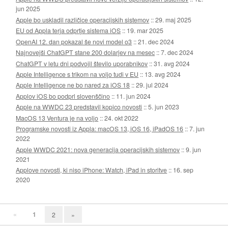
jun 2025
Apple bo uskladil različice operacijskih sistemov
::
29. maj 2025
EU od Appla terja odprtje sistema iOS
::
19. mar 2025
OpenAI 12. dan pokazal še novi model o3
::
21. dec 2024
Najnovejši ChatGPT stane 200 dolarjev na mesec
::
7. dec 2024
ChatGPT v letu dni podvojil število uporabnikov
::
31. avg 2024
Apple Intelligence s trikom na voljo tudi v EU
::
13. avg 2024
Apple Intelligence ne bo nared za iOS 18
::
29. jul 2024
Applov iOS bo podprl slovenščino
::
11. jun 2024
Apple na WWDC 23 predstavil kopico novosti
::
5. jun 2023
MacOS 13 Ventura je na voljo
::
24. okt 2022
Programske novosti iz Appla: macOS 13, iOS 16, iPadOS 16
::
7. jun
2022
Apple WWDC 2021: nova generacija operacijskih sistemov
::
9. jun
2021
Applove novosti, ki niso iPhone: Watch, iPad in storitve
::
16. sep
2020
«
1
2
»