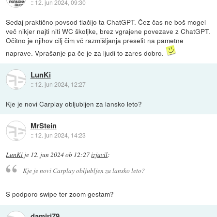
::
12. jun 2024, 09:30
Sedaj praktično povsod tlačijo ta ChatGPT. Čez čas ne boš mogel
več nikjer najti niti WC školjke, brez vgrajene povezave z ChatGPT.
Očitno je njihov cilj čim vč razmišljanja preselit na pametne
naprave. Vprašanje pa če je za ljudi to zares dobro.
LunKi
::
12. jun 2024, 12:27
Kje je novi Carplay obljubljen za lansko leto?
MrStein
::
12. jun 2024, 14:23
LunKi
je
12. jun 2024 ob 12:27
izjavil
:
Kje je novi Carplay obljubljen za lansko leto?
S podporo swipe ter zoom gestam?
damirj79