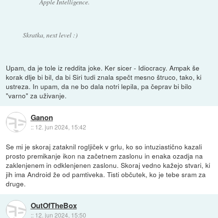
Apple Intelligence.
Skratka, next level :)
Upam, da je tole iz reddita joke. Ker sicer - Idiocracy. Ampak še
korak dlje bi bil, da bi Siri tudi znala spečt mesno štruco, tako, ki
ustreza. In upam, da ne bo dala notri lepila, pa čeprav bi bilo
"varno" za uživanje.
Ganon
::
12. jun 2024, 15:42
Se mi je skoraj zataknil rogljiček v grlu, ko so intuziastično kazali
prosto premikanje ikon na začetnem zaslonu in enaka ozadja na
zaklenjenem in odklenjenen zaslonu. Skoraj vedno kažejo stvari, ki
jih ima Android že od pamtiveka. Tisti občutek, ko je tebe sram za
druge.
OutOfTheBox
::
12. jun 2024, 15:50