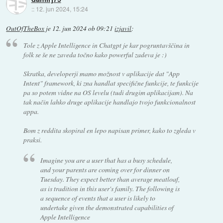
::
12. jun 2024, 15:24
OutOfTheBox
je
12. jun 2024 ob 09:21
izjavil
:
Tole z Apple Intelligence in Chatgpt je kar pogruntavščina in
folk se še ne zaveda točno kako powerful zadeva je :)
Skratka, developerji mamo možnost v aplikacije dat "App
Intent" framework, ki zna handlat specifične funkcije, te funkcije
pa so potem vidne na OS levelu (tudi drugim aplikacijam). Na
tak način lahko druge aplikacije handlajo tvojo funkcionalnost
appa.
Bom z reddita skopiral en lepo napisan primer, kako to zgleda v
praksi.
Imagine you are a user that has a busy schedule,
and your parents are coming over for dinner on
Tuesday. They expect better than average meatloaf,
as is tradition in this user's family. The following is
a sequence of events that a user is likely to
undertake given the demonstrated capabilities of
Apple Intelligence