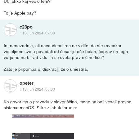
Uf, lahko kaj več o tem?
To je Apple pay?
c23po
::
13. jun 2024, 07:38
In, nenazadnje, ali navdušenci res ne vidite, da ste ravnokar
vesoljnem svetu povedali od česar je oče bolan, čeprav on tega
verjetno ne bi rad videl in se sveta prav nič ne tiče?
Zato je pripomba o idiokraciji zelo umestna.
opeter
::
13. jun 2024, 08:03
Ko govorimo o prevodu v slovenščino, mene najbolj veseli prevod
sistema macOS. Slike z jabuk foruma: