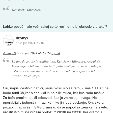
Ker sicer - Idiocracy.
Lahko poveš malo več, zakaj se to recimo ne bi obneslo v praksi?
dronyx
::
12. jun 2024, 17:07
damirj79
je
12. jun 2024 ob 15:24
izjavil
:
Upam, da je tole iz reddita joke. Ker sicer - Idiocracy. Ampak še
korak dlje bi bil, da bi Siri tudi znala spečt mesno štruco, tako, ki
ustreza. In upam, da ne bo dala notri lepila, pa čeprav bi bilo
"varno" za uživanje.
Siri, napiši čestitko babici, nariši voščilico za teto, ki ima 100 let, naj
bodo fonti 38,ker slabo vidi in na sliki muca, ker ima rada mačke.
Za šefa prosim napiši odpoved, čas je za nekaj novega. Ne
uporabljaj vljudnostnih fraz, ker...ko jih jebe suckerje. Oh, skoraj
pozabil, napiši ženi SMS v smislu, da je najboljša ženska na svetu,
prostitutko mi pa prosim preloži iz 20:30 na 23:20, ker gremo s