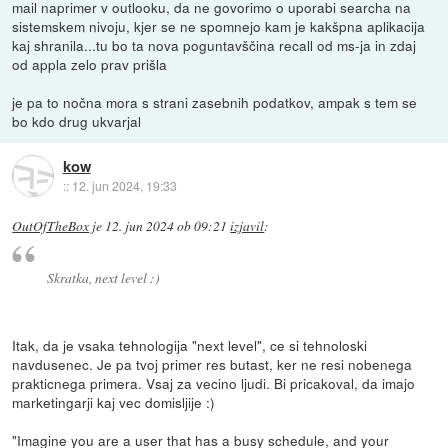
mail naprimer v outlooku, da ne govorimo o uporabi searcha na
sistemskem nivoju, kjer se ne spomnejo kam je kakšpna aplikacija
kaj shranila...tu bo ta nova poguntavščina recall od ms-ja in zdaj
od appla zelo prav prišla
je pa to nočna mora s strani zasebnih podatkov, ampak s tem se
bo kdo drug ukvarjal
kow
::
12. jun 2024, 19:33
OutOfTheBox
je
12. jun 2024 ob 09:21
izjavil
:
Skratka, next level :)
Itak, da je vsaka tehnologija "next level", ce si tehnoloski
navdusenec. Je pa tvoj primer res butast, ker ne resi nobenega
prakticnega primera. Vsaj za vecino ljudi. Bi pricakoval, da imajo
marketingarji kaj vec domisljije :)
"Imagine you are a user that has a busy schedule, and your