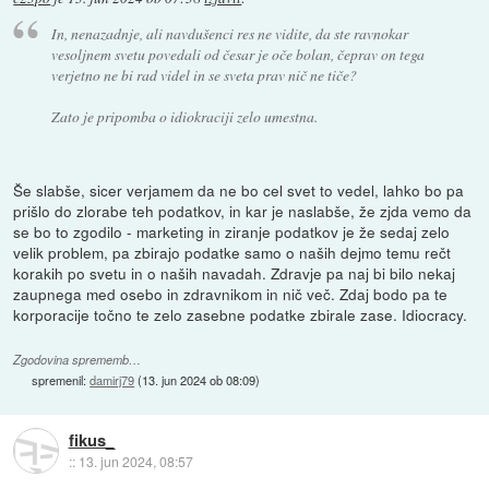
In, nenazadnje, ali navdušenci res ne vidite, da ste ravnokar
vesoljnem svetu povedali od česar je oče bolan, čeprav on tega
verjetno ne bi rad videl in se sveta prav nič ne tiče?
Zato je pripomba o idiokraciji zelo umestna.
Še slabše, sicer verjamem da ne bo cel svet to vedel, lahko bo pa
prišlo do zlorabe teh podatkov, in kar je naslabše, že zjda vemo da
se bo to zgodilo - marketing in ziranje podatkov je že sedaj zelo
velik problem, pa zbirajo podatke samo o naših dejmo temu rečt
korakih po svetu in o naših navadah. Zdravje pa naj bi bilo nekaj
zaupnega med osebo in zdravnikom in nič več. Zdaj bodo pa te
korporacije točno te zelo zasebne podatke zbirale zase. Idiocracy.
Zgodovina sprememb…
spremenil:
damirj79
(
13. jun 2024 ob 08:09
)
fikus_
::
13. jun 2024, 08:57