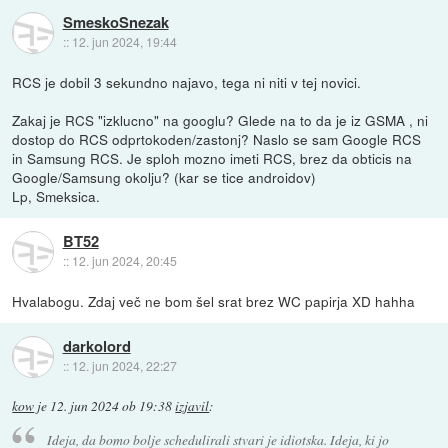
SmeskoSnezak
::
12. jun 2024, 19:44
RCS je dobil 3 sekundno najavo, tega ni niti v tej novici.
Zakaj je RCS "izklucno" na googlu? Glede na to da je iz GSMA , ni
dostop do RCS odprtokoden/zastonj? Naslo se sam Google RCS
in Samsung RCS. Je sploh mozno imeti RCS, brez da obticis na
Google/Samsung okolju? (kar se tice androidov)
Lp, Smeksica.
BT52
::
12. jun 2024, 20:45
Hvalabogu. Zdaj več ne bom šel srat brez WC papirja XD hahha
darkolord
::
12. jun 2024, 22:27
kow
je
12. jun 2024 ob 19:38
izjavil
:
Ideja, da bomo bolje schedulirali stvari je idiotska. Ideja, ki jo