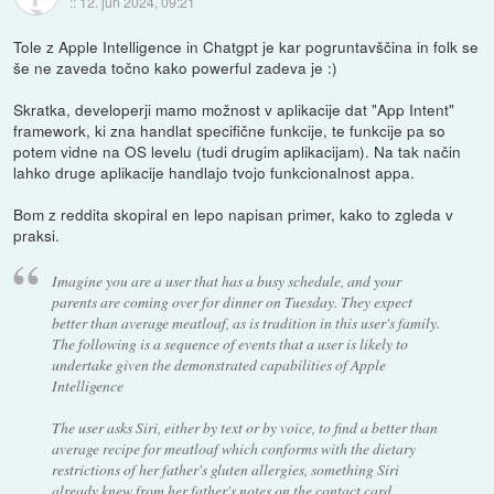
::
12. jun 2024, 09:21
Tole z Apple Intelligence in Chatgpt je kar pogruntavščina in folk se
še ne zaveda točno kako powerful zadeva je :)
Skratka, developerji mamo možnost v aplikacije dat "App Intent"
framework, ki zna handlat specifične funkcije, te funkcije pa so
potem vidne na OS levelu (tudi drugim aplikacijam). Na tak način
lahko druge aplikacije handlajo tvojo funkcionalnost appa.
Bom z reddita skopiral en lepo napisan primer, kako to zgleda v
praksi.
Imagine you are a user that has a busy schedule, and your
parents are coming over for dinner on Tuesday. They expect
better than average meatloaf, as is tradition in this user's family.
The following is a sequence of events that a user is likely to
undertake given the demonstrated capabilities of Apple
Intelligence
The user asks Siri, either by text or by voice, to find a better than
average recipe for meatloaf which conforms with the dietary
restrictions of her father's gluten allergies, something Siri
already knew from her father's notes on the contact card