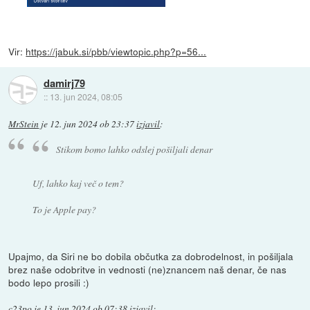
Vir:
https://jabuk.si/pbb/viewtopic.php?p=56...
damirj79
::
13. jun 2024, 08:05
MrStein
je
12. jun 2024 ob 23:37
izjavil
:
Stikom bomo lahko odslej pošiljali denar
Uf, lahko kaj več o tem?
To je Apple pay?
Upajmo, da Siri ne bo dobila občutka za dobrodelnost, in pošiljala
brez naše odobritve in vednosti (ne)znancem naš denar, če nas
bodo lepo prosili :)
c23po
je
13. jun 2024 ob 07:38
izjavil
: