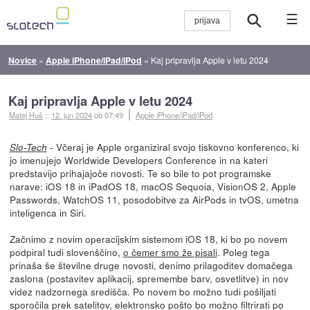
☰
Novice
»
Apple iPhone/iPad/iPod
»
Kaj pripravlja Apple v letu 2024
Kaj pripravlja Apple v letu 2024
Matej Huš
::
12. jun 2024
ob 07:49
Apple iPhone/iPad/iPod
- Včeraj je Apple organiziral svojo tiskovno konferenco, ki
Slo-Tech
jo imenujejo Worldwide Developers Conference in na kateri
predstavijo prihajajoče novosti. Te so bile to pot programske
narave: iOS 18 in iPadOS 18, macOS Sequoia, VisionOS 2, Apple
Passwords, WatchOS 11, posodobitve za AirPods in tvOS, umetna
inteligenca in Siri.
Začnimo z novim operacijskim sistemom iOS 18, ki bo po novem
podpiral tudi slovenščino,
o čemer smo že pisali
. Poleg tega
prinaša še številne druge novosti, denimo prilagoditev domačega
zaslona (postavitev aplikacij, spremembe barv, osvetlitve) in nov
videz nadzornega središča. Po novem bo možno tudi pošiljati
sporočila prek satelitov, elektronsko pošto bo možno filtrirati po