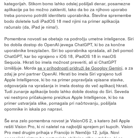
kategorijah. Stikom bomo lahko odslej pošiljali denar, posamezne
aplikacije pa bo možno zakleniti, tako da bo za njihovo uporabo
treba ponovno potrditi identiteto uporabnika. Številne spremembe
bodo doletele tudi iPadOS 18 med njimi na primer aplikacija
računalo (da, iPad je nima!).
Pomembne novosti se obetajo na področju umetne inteligence. Siri
bo dobila dostop do OpenAI-jevega ChatGPT, ki bo za končne
uporabnike brezplačen. Siri bo uporabnika vprašala, ali želi pomoč
ChatGPT, kar bo vgrajeno v iOS 18, iPadOS 18 in macOS
Sequoia. Hkrati bo imela možnost preveriti, ali si ChatGPT
izmišljuje. Morda
se v prihodnosti pridruži še Googlov Gemini
, a za
zdaj je prvi partner OpenAI. Hkrati bo imela Siri vgrajeno tudi
Apple Intelligence, ki bo na primer popravljala vpisane stavke,
odgovarjala na vprašanja in imela dostop do več aplikacij hkrati.
Tudi zunanje aplikacije bodo lahko dobile dostop do Siri. Seveda
vsi nestrpno pričakujemo preizkus Apple Intelligence, ki bo na
primer ustvarjala slike, pomagala pri načrtovanju, pošiljala
opomnike in iskala po napravi.
Še ena zelo pomembna novost je VisionOS 2, s katero želi Apple
rešiti Vision Pro, ki ni naletel na najboljši sprejem pri kupcih. Vision
Pro med drugim prihaja v Francijo in Nemčijo 12. julija. Novi
operacijski sistem bo pretvarjala običajne slike v takšne, ki so