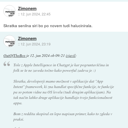
Zimonem
::
12. jun 2024, 22:45
Skratka senilna siri bo po novem tudi halucinirala.
Zimonem
::
12. jun 2024, 23:19
OutOfTheBox
je
12. jun 2024 ob 09:21
izjavil
:
Tole z Apple Intelligence in Chatgpt je kar pogruntavščina in
folk se še ne zaveda točno kako powerful zadeva je :)
Skratka, developerji mamo možnost v aplikacije dat "App
Intent" framework, ki zna handlat specifične funkcije, te funkcije
pa so potem vidne na OS levelu (tudi drugim aplikacijam). Na
tak način lahko druge aplikacije handlajo tvojo funkcionalnost
appa.
Bom z reddita skopiral en lepo napisan primer, kako to zgleda v
praksi.