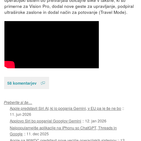
primerne za Vision Pro, dodal nove geste za upravljanje, podpiral
ultraširoke zaslone in dodal način za potovanje (Travel Mode).
58 komentarjev
Preberite si še…
Apple predstavil Siri AI, ki jo poganja Gemini, v EU pa je še ne bo
::
11. jun 2026
Applovo Siri bo poganjal Googlov Gemini
::
12. jan 2026
Najpopularnejše aplikacije na iPhonu so ChatGPT, Threads in
Google
::
11. dec 2025
Apple na WWDC predstavil nove verzije operacijskih sistemov
::
12.