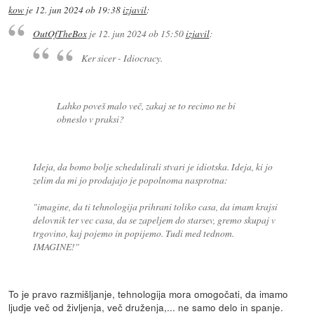
kow
je
12. jun 2024 ob 19:38
izjavil
:
OutOfTheBox
je
12. jun 2024 ob 15:50
izjavil
:
Ker sicer - Idiocracy.
Lahko poveš malo več, zakaj se to recimo ne bi
obneslo v praksi?
Ideja, da bomo bolje schedulirali stvari je idiotska. Ideja, ki jo
zelim da mi jo prodajajo je popolnoma nasprotna:
"imagine, da ti tehnologija prihrani toliko casa, da imam krajsi
delovnik ter vec casa, da se zapeljem do starsev, gremo skupaj v
trgovino, kaj pojemo in popijemo. Tudi med tednom.
IMAGINE!"
To je pravo razmišljanje, tehnologija mora omogočati, da imamo
ljudje več od življenja, več druženja,... ne samo delo in spanje.