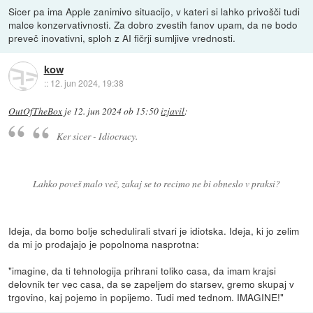
Sicer pa ima Apple zanimivo situacijo, v kateri si lahko privošči tudi
malce konzervativnosti. Za dobro zvestih fanov upam, da ne bodo
preveč inovativni, sploh z AI fičrji sumljive vrednosti.
kow
::
12. jun 2024, 19:38
OutOfTheBox
je
12. jun 2024 ob 15:50
izjavil
:
Ker sicer - Idiocracy.
Lahko poveš malo več, zakaj se to recimo ne bi obneslo v praksi?
Ideja, da bomo bolje schedulirali stvari je idiotska. Ideja, ki jo zelim
da mi jo prodajajo je popolnoma nasprotna:
"imagine, da ti tehnologija prihrani toliko casa, da imam krajsi
delovnik ter vec casa, da se zapeljem do starsev, gremo skupaj v
trgovino, kaj pojemo in popijemo. Tudi med tednom. IMAGINE!"