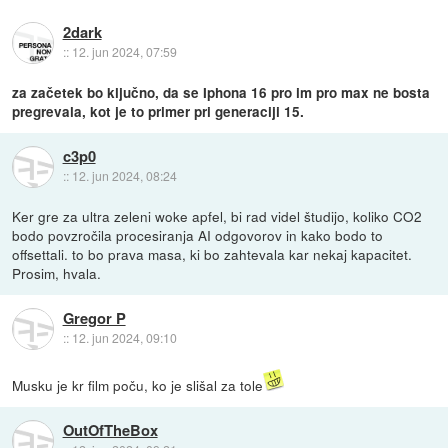
2dark
::
12. jun 2024, 07:59
za začetek bo ključno, da se Iphona 16 pro im pro max ne bosta
pregrevala, kot je to primer pri generaciji 15.
c3p0
::
12. jun 2024, 08:24
Ker gre za ultra zeleni woke apfel, bi rad videl študijo, koliko CO2
bodo povzročila procesiranja AI odgovorov in kako bodo to
offsettali. to bo prava masa, ki bo zahtevala kar nekaj kapacitet.
Prosim, hvala.
Gregor P
::
12. jun 2024, 09:10
Musku je kr film poču, ko je slišal za tole
OutOfTheBox