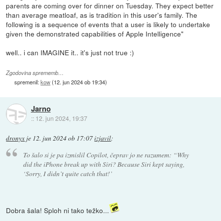
parents are coming over for dinner on Tuesday. They expect better
than average meatloaf, as is tradition in this user's family. The
following is a sequence of events that a user is likely to undertake
given the demonstrated capabilities of Apple Intelligence"
well.. i can IMAGINE it.. it's just not true :)
Zgodovina sprememb…
spremenil:
kow
(
12. jun 2024 ob 19:34
)
Jarno
::
12. jun 2024, 19:37
dronyx
je
12. jun 2024 ob 17:07
izjavil
:
To šalo si je pa izmislil Copilot, čeprav jo ne razumem: “Why
did the iPhone break up with Siri? Because Siri kept saying,
‘Sorry, I didn’t quite catch that!’
Dobra šala! Sploh ni tako težko...