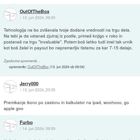
OutOfTheBox
::
13. jun 2024, 09:00
Tehnologija ne bo zviševala tvoje dodane vrednosti na trgu dela.
Na tebi je da vstaneš zjutraj iz postle, primeš knjigo v roko in
postaneš na trgu "invaluable". Potem boš lahko tudi imel tak urnik
kot boš želel in payout bo nepremerljiv tistemu za kar 7-15 delajo.
Zgodovina sprememb…
spremenilo:
OutOfTheBox
(
13. jun 2024 ob 09:04
)
Jerry000
::
13. jun 2024, 23:35
Premikanje ikonc po zaslonu in kalkulator na ipad, woohooo, go
apple goo
Furbo
::
14. jun 2024, 09:59