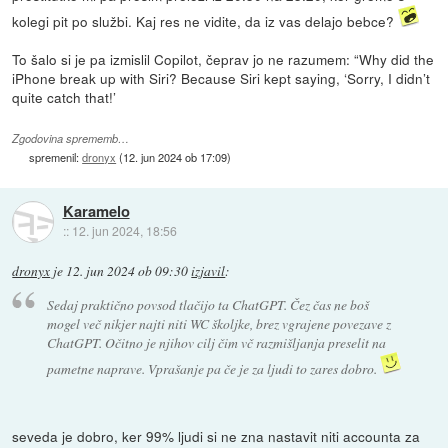
kolegi pit po službi. Kaj res ne vidite, da iz vas delajo bebce?
To šalo si je pa izmislil Copilot, čeprav jo ne razumem: “Why did the
iPhone break up with Siri? Because Siri kept saying, ‘Sorry, I didn’t
quite catch that!’
Zgodovina sprememb…
spremenil:
dronyx
(
12. jun 2024 ob 17:09
)
Karamelo
::
12. jun 2024, 18:56
dronyx
je
12. jun 2024 ob 09:30
izjavil
:
Sedaj praktično povsod tlačijo ta ChatGPT. Čez čas ne boš
mogel več nikjer najti niti WC školjke, brez vgrajene povezave z
ChatGPT. Očitno je njihov cilj čim vč razmišljanja preselit na
pametne naprave. Vprašanje pa če je za ljudi to zares dobro.
seveda je dobro, ker 99% ljudi si ne zna nastavit niti accounta za