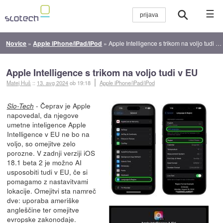
☰
Novice
»
Apple iPhone/iPad/iPod
»
Apple Intelligence s trikom na voljo tudi v EU
Apple Intelligence s trikom na voljo tudi v EU
Matej Huš
::
13. avg 2024
ob 19:18
Apple iPhone/iPad/iPod
- Čeprav je Apple
Slo-Tech
napovedal, da njegove
umetne inteligence Apple
Intelligence v EU ne bo na
voljo, so omejitve zelo
porozne. V zadnji verziji iOS
18.1 beta 2 je možno AI
usposobiti tudi v EU, če si
pomagamo z nastavitvami
lokacije. Omejitvi sta namreč
dve: uporaba ameriške
angleščine ter omejitve
evropske zakonodaje.