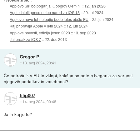
Applovo Siri bo poganjal Googlov Gemini
::
12. jan 2026
Apple Intelligence ne bo nared za iOS 18
::
29. jul 2024
Applove nove tehnologije bodo letos obšle EU
::
22. jun 2024
Kaj pripravlja Apple v letu 2024
::
12. jun 2024
Applove novosti, edicija jesen 2023
::
13. sep 2023
Jailbreak za iOS 7
::
22. dec 2013
Gregor P
::
13. avg 2024, 20:41
Če potrošnik v EU to vklopi, kakšna so potem tveganja za varnost
njegovih podatkov in zasebnost?
filip007
::
14. avg 2024, 00:48
Ja in kaj je to?