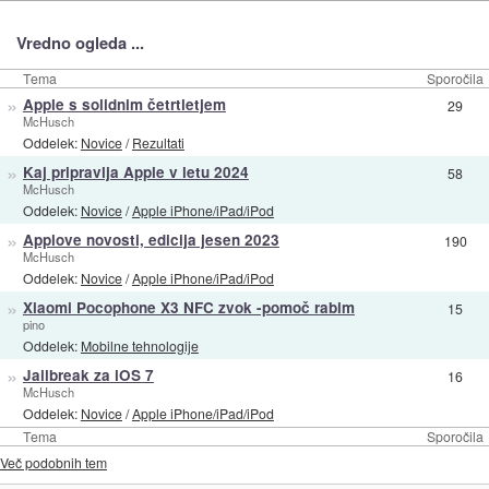
Vredno ogleda ...
Tema
Sporočila
»
Apple s solidnim četrtletjem
29
McHusch
Oddelek:
Novice
/
Rezultati
»
Kaj pripravlja Apple v letu 2024
58
McHusch
Oddelek:
Novice
/
Apple iPhone/iPad/iPod
»
Applove novosti, edicija jesen 2023
190
McHusch
Oddelek:
Novice
/
Apple iPhone/iPad/iPod
»
Xiaomi Pocophone X3 NFC zvok -pomoč rabim
15
pino
Oddelek:
Mobilne tehnologije
»
Jailbreak za iOS 7
16
McHusch
Oddelek:
Novice
/
Apple iPhone/iPad/iPod
Tema
Sporočila
Več podobnih tem