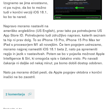
Izognemo se jima enostavno,
ni pa nujno, da bo to možno
tudi v končni verziji iOS 18.1,
ko bo ta nared.
Napravo moramo nastaviti na
ameriško angleščino (US English), prav tako pa potrebujemo US
App Store ID. Potrebujemo tudi združljivo napravo, katerih seznam
ta hip ni prav dolg. To so iPhone 15 Pro, iPhone 15 Pro Max ter
iPad s procesorjem M1 ali novejšim. Če tem pogojem ustrezamo,
moramo najprej namestiti iOS 18.1 beta 2, nato pa spremeniti
regijo in jezik v nastavitvah. Potem se bo v pojavila možnost Apple
Intelligence & Siri, ki omogoča vpis v čakalno vrsto. Po navadi
čakanje ni daljše od nekaj minut, pa bomo dobili dostop odobren.
Nato pa moramo držati pesti, da Apple pogojev oktobra v končni
inačici ne bo zaostril.
2 komentarja
Preberite si še…