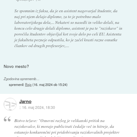
Se spomnim iz faksa, da je en asistent nagovarjal študente, da
naj pri njem delajo diplomo, za to je potrebno malo
laboratorijskega dela,... Nekateri so nasedli in veliko delali, na
koncu celo drugje delali diplomo, asistent je pa te "raziskave" in
poročila študentov objavljal kot svoje delo po celi EU. Asistenta
je fakulteta pozneje odpustila, ko je začel krasti razne osnutke
člankov od drugih profesorjev,....
Novo mesto?
Zgodovina sprememb…
spremenil:
Baja
(
16. maj 2024 ob 15:24
)
Jarno
::
16. maj 2024, 18:30
Bistvo težave: "Osnovni razlog je velikanski pritisk na
raziskovalce, ki morajo publicirati čedalje več in hitreje, da
ostanejo konkurenčni pri pridobivanju raziskovalnih projektov