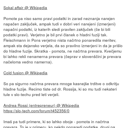
Sokal affair @ Wikipedia
Pomote pa niso samo pravi podatki in zarad neznanja narejen
napačen zaključek, ampak tudi v dobri veri narejeni (izmerjeni)
napačni podatki, iz katerih sledi pravilen zaključek (če bi bili
podatki pravi). Verjetno je bil prvi članek o hladni fuziji tak.
Fleischmann in Pons verjetno nista načrtno ponaredila meritev,
ampak sta dejansko verjela, da so pravilno izmerjeni in da je prišlo
do hladne fuzije. Skratka - pomota, ne načrtna prevara. Kvečjemu
bi lahko rekli nenamerna prevara (čeprav v slovenščini je prevara
načeloma vedno namerna).
Cold fusion @ Wikipedia
So pa sigurno načrtna prevara mnoge kasnejše trditve o odkritju
hladne fuzije. Recimo tiste od dr. Rossija, ki so mu tudi nekateri
tule v slo-techu pred leti verjeli.
Andrea Rossi (entrepreneur) @ Wikipedia
https://slo-tech.com/forum/t452356/0
Imaš pa tudi primere, ki so lahko oboje - pomota in načrtna
prevara. To je v primeru, ko nekdo ponaredi podatke, drugi pa