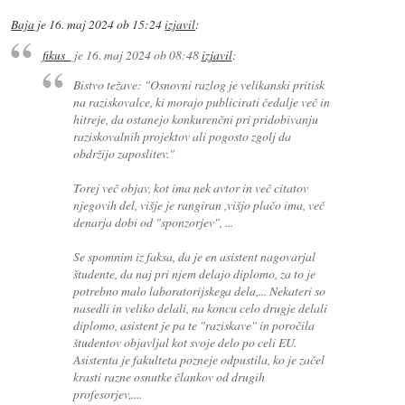
Baja
je
16. maj 2024 ob 15:24
izjavil
:
fikus_
je
16. maj 2024 ob 08:48
izjavil
:
Bistvo težave:
"Osnovni razlog je velikanski pritisk
na raziskovalce, ki morajo publicirati čedalje več in
hitreje, da ostanejo konkurenčni pri pridobivanju
raziskovalnih projektov ali pogosto zgolj da
obdržijo zaposlitev."
Torej več objav, kot ima nek avtor in več citatov
njegovih del, višje je rangiran ,višjo plačo ima, več
denarja dobi od "sponzorjev", ...
Se spomnim iz faksa, da je en asistent nagovarjal
študente, da naj pri njem delajo diplomo, za to je
potrebno malo laboratorijskega dela,... Nekateri so
nasedli in veliko delali, na koncu celo drugje delali
diplomo, asistent je pa te "raziskave" in poročila
študentov objavljal kot svoje delo po celi EU.
Asistenta je fakulteta pozneje odpustila, ko je začel
krasti razne osnutke člankov od drugih
profesorjev,....