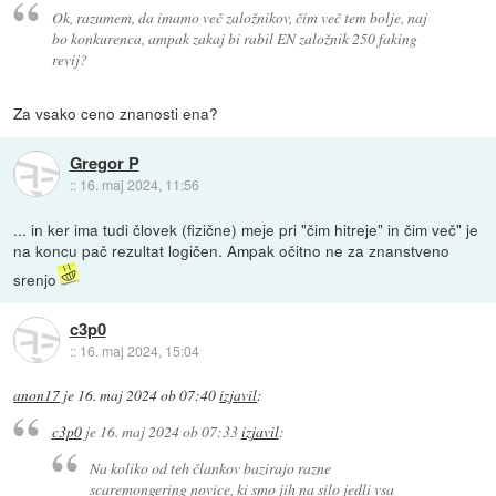
Ok, razumem, da imamo več založnikov, čim več tem bolje, naj
bo konkurenca, ampak zakaj bi rabil EN založnik 250 faking
revij?
Za vsako ceno znanosti ena?
Gregor P
::
16. maj 2024, 11:56
... in ker ima tudi človek (fizične) meje pri "čim hitreje" in čim več" je
na koncu pač rezultat logičen. Ampak očitno ne za znanstveno
srenjo
c3p0
::
16. maj 2024, 15:04
anon17
je
16. maj 2024 ob 07:40
izjavil
:
c3p0
je
16. maj 2024 ob 07:33
izjavil
:
Na koliko od teh člankov bazirajo razne
scaremongering novice, ki smo jih na silo jedli vsa