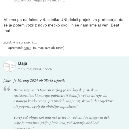
Mi smo pa na faksu v 4. letniku UNI delali projekt za profesorja, da
se je potem vozil z novo mečko okoli in se nam smejal ven. Beat
that.
Zgodovina sprememb…
spremenil:
c3p0
(
16. maj 2024 ob 15:06
)
Baja
::
16. maj 2024, 15:24
fikus_
je
16. maj 2024 ob 08:48
izjavil
:
Bistvo težave:
"Osnovni razlog je velikanski pritisk na
raziskovalce, ki morajo publicirati čedalje več in hitreje, da
ostanejo konkurenčni pri pridobivanju raziskovalnih projektov
ali pogosto zgolj da obdržijo zaposlitev."
Torej več objav, kot ima nek avtor in več citatov njegovih del,
višje je rangiran ,višjo plačo ima, več denarja dobi od
"sponzorjev", ...