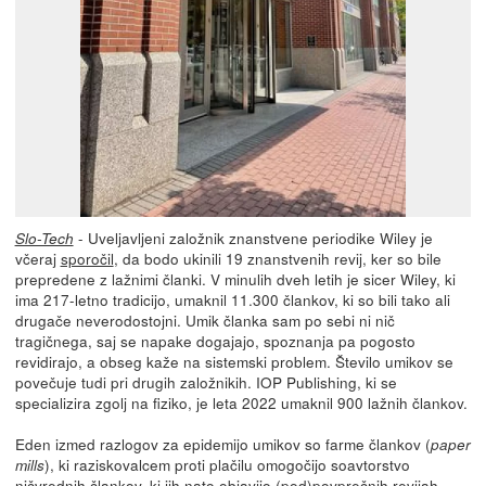
- Uveljavljeni založnik znanstvene periodike Wiley je
Slo-Tech
včeraj
sporočil
, da bodo ukinili 19 znanstvenih revij, ker so bile
prepredene z lažnimi članki. V minulih dveh letih je sicer Wiley, ki
ima 217-letno tradicijo, umaknil 11.300 člankov, ki so bili tako ali
drugače neverodostojni. Umik članka sam po sebi ni nič
tragičnega, saj se napake dogajajo, spoznanja pa pogosto
revidirajo, a obseg kaže na sistemski problem. Število umikov se
povečuje tudi pri drugih založnikih. IOP Publishing, ki se
specializira zgolj na fiziko, je leta 2022 umaknil 900 lažnih člankov.
Eden izmed razlogov za epidemijo umikov so farme člankov (
paper
), ki raziskovalcem proti plačilu omogočijo soavtorstvo
mills
ničvrednih člankov, ki jih nato objavijo (pod)povprečnih revijah.