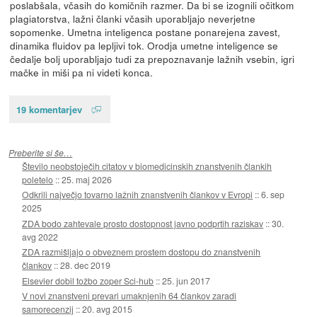
poslabšala, včasih do komičnih razmer. Da bi se izognili očitkom
plagiatorstva, lažni članki včasih uporabljajo neverjetne
sopomenke. Umetna inteligenca postane ponarejena zavest,
dinamika fluidov pa lepljivi tok. Orodja umetne inteligence se
čedalje bolj uporabljajo tudi za prepoznavanje lažnih vsebin, igri
mačke in miši pa ni videti konca.
19 komentarjev
Preberite si še…
Število neobstoječih citatov v biomedicinskih znanstvenih člankih
poletelo
::
25. maj 2026
Odkrili največjo tovarno lažnih znanstvenih člankov v Evropi
::
6. sep
2025
ZDA bodo zahtevale prosto dostopnost javno podprtih raziskav
::
30.
avg 2022
ZDA razmišljajo o obveznem prostem dostopu do znanstvenih
člankov
::
28. dec 2019
Elsevier dobil tožbo zoper Sci-hub
::
25. jun 2017
V novi znanstveni prevari umaknjenih 64 člankov zaradi
samorecenzij
::
20. avg 2015