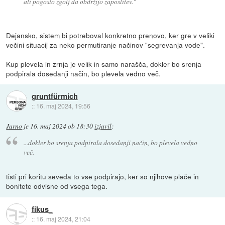
ali pogosto zgolj da obdržijo zaposlitev."
Dejansko, sistem bi potreboval konkretno prenovo, ker gre v veliki
večini situacij za neko permutiranje načinov "segrevanja vode".
Kup plevela in zrnja je velik in samo narašča, dokler bo srenja
podpirala dosedanji način, bo plevela vedno več.
gruntfürmich
::
16. maj 2024, 19:56
Jarno
je
16. maj 2024 ob 18:30
izjavil
:
...dokler bo srenja podpirala dosedanji način, bo plevela vedno
več.
tisti pri koritu seveda to vse podpirajo, ker so njihove plače in
bonitete odvisne od vsega tega.
fikus_
::
16. maj 2024, 21:04