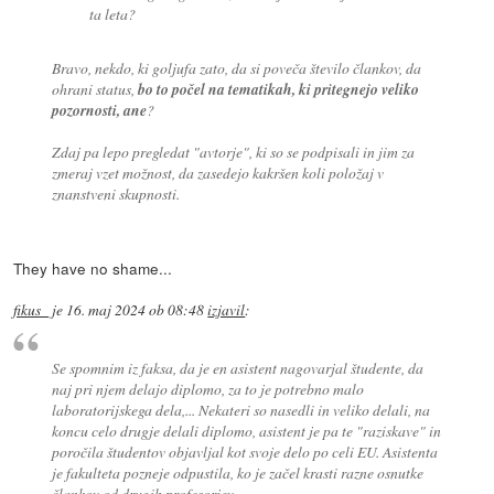
ta leta?
Bravo, nekdo, ki goljufa zato, da si poveča število člankov, da
ohrani status,
bo to počel na tematikah, ki pritegnejo veliko
pozornosti, ane
?
Zdaj pa lepo pregledat "avtorje", ki so se podpisali in jim za
zmeraj vzet možnost, da zasedejo kakršen koli položaj v
znanstveni skupnosti.
They have no shame...
fikus_
je
16. maj 2024 ob 08:48
izjavil
:
Se spomnim iz faksa, da je en asistent nagovarjal študente, da
naj pri njem delajo diplomo, za to je potrebno malo
laboratorijskega dela,... Nekateri so nasedli in veliko delali, na
koncu celo drugje delali diplomo, asistent je pa te "raziskave" in
poročila študentov objavljal kot svoje delo po celi EU. Asistenta
je fakulteta pozneje odpustila, ko je začel krasti razne osnutke
člankov od drugih profesorjev,....