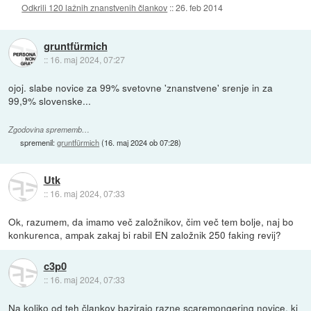
Odkrili 120 lažnih znanstvenih člankov
::
26. feb 2014
gruntfürmich
::
16. maj 2024, 07:27
ojoj. slabe novice za 99% svetovne 'znanstvene' srenje in za
99,9% slovenske...
Zgodovina sprememb…
spremenil:
gruntfürmich
(
16. maj 2024 ob 07:28
)
Utk
::
16. maj 2024, 07:33
Ok, razumem, da imamo več založnikov, čim več tem bolje, naj bo
konkurenca, ampak zakaj bi rabil EN založnik 250 faking revij?
c3p0
::
16. maj 2024, 07:33
Na koliko od teh člankov bazirajo razne scaremongering novice, ki