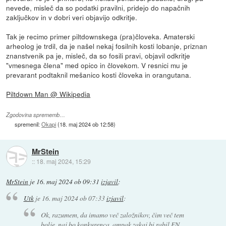
nevede, misleč da so podatki pravilni, pridejo do napačnih
zaključkov in v dobri veri objavijo odkritje.
Tak je recimo primer piltdownskega (pra)človeka. Amaterski
arheolog je trdil, da je našel nekaj fosilnih kosti lobanje, priznan
znanstvenik pa je, misleč, da so fosili pravi, objavil odkritje
"vmesnega člena" med opico in človekom. V resnici mu je
prevarant podtaknil mešanico kosti človeka in orangutana.
Piltdown Man @ Wikipedia
Zgodovina sprememb…
spremenil:
Okapi
(
18. maj 2024 ob 12:58
)
MrStein
::
18. maj 2024, 15:29
MrStein
je
16. maj 2024 ob 09:31
izjavil
:
Utk
je
16. maj 2024 ob 07:33
izjavil
:
Ok, razumem, da imamo več založnikov, čim več tem
bolje, naj bo konkurenca, ampak zakaj bi rabil EN