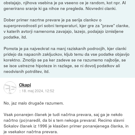
obstajajo, njihova vsebina je pa vseeno ce je random, kot npr. AI
generirano sranje ki ga nihce ne pregleda. Nicvredni clanki.
Dober primer nacrtne prevare je pa serija clankov o
superprevodnosti pri sobni temperaturi, kjer gre za "prave" clanke,
v katerih avtorji namenoma zavajajo, lazejo, podajajo izmisljene
podatke, itd.
Pomota je pa najveckrat na manj raziskanih podrocjih, kjer clanki
pridejo da napacnih zakljuckov, kljub temu da vse podatke objavijo
korektno. Zmotijo se pa ker zadeve se ne razumemo najbolje, se
se isce ustrezne hipoteze in razlage, se ni dovolj podatkov ali
neodvisnih potrditev, itd.
Okapi
::
18. maj 2024, 12:52
No, jaz malo drugače razumem.
Vsak ponarejen članek je tudi načrtna prevara, saj ga je nekdo
načrtno (po)naredil, da bi s tem nekoga prevaral. Recimo slavni
Sokalov članek iz 1996 je klasičen primer ponarejenega članka, in
je vsekakor načrtna prevara.