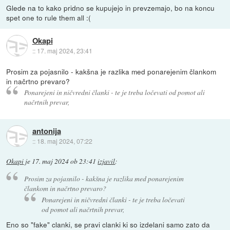
Glede na to kako pridno se kupujejo in prevzemajo, bo na koncu
spet one to rule them all :(
Okapi
::
17. maj 2024, 23:41
Prosim za pojasnilo - kakšna je razlika med ponarejenim člankom
in načrtno prevaro?
Ponarejeni in ničvredni članki - te je treba ločevati od pomot ali
načrtnih prevar,
antonija
::
18. maj 2024, 07:22
Okapi
je
17. maj 2024 ob 23:41
izjavil
:
Prosim za pojasnilo - kakšna je razlika med ponarejenim
člankom in načrtno prevaro?
Ponarejeni in ničvredni članki - te je treba ločevati
od pomot ali načrtnih prevar,
Eno so "fake" clanki, se pravi clanki ki so izdelani samo zato da