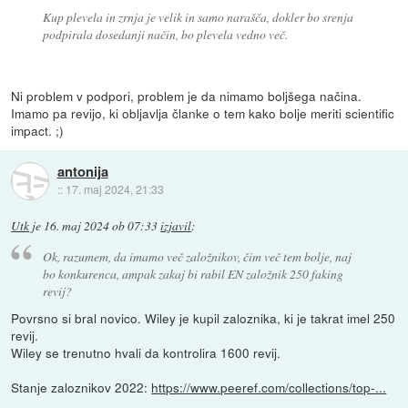
Kup plevela in zrnja je velik in samo narašča, dokler bo srenja
podpirala dosedanji način, bo plevela vedno več.
Ni problem v podpori, problem je da nimamo boljšega načina.
Imamo pa revijo, ki obljavlja članke o tem kako bolje meriti scientific
impact. ;)
antonija
::
17. maj 2024, 21:33
Utk
je
16. maj 2024 ob 07:33
izjavil
:
Ok, razumem, da imamo več založnikov, čim več tem bolje, naj
bo konkurenca, ampak zakaj bi rabil EN založnik 250 faking
revij?
Povrsno si bral novico. Wiley je kupil zaloznika, ki je takrat imel 250
revij.
Wiley se trenutno hvali da kontrolira 1600 revij.
Stanje zaloznikov 2022:
https://www.peeref.com/collections/top-...