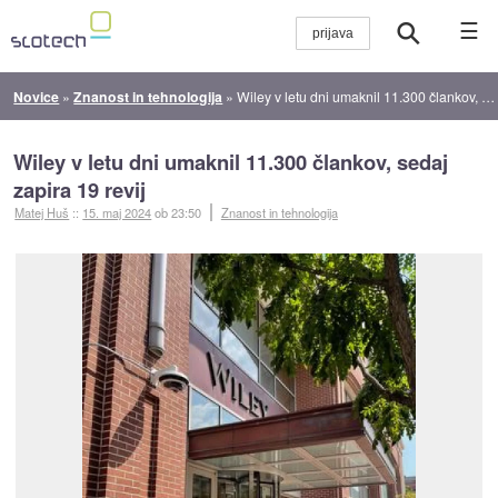
☰
Novice
»
Znanost in tehnologija
»
Wiley v letu dni umaknil 11.300 člankov, sedaj zapira 19 revij
Wiley v letu dni umaknil 11.300 člankov, sedaj
zapira 19 revij
Matej Huš
::
15. maj 2024
ob 23:50
Znanost in tehnologija