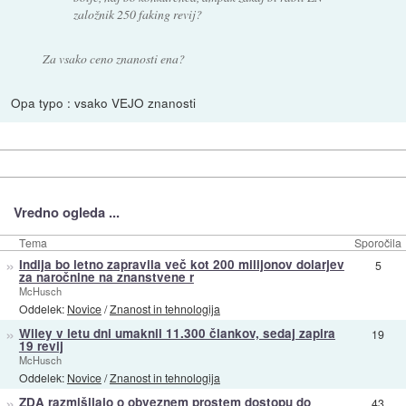
založnik 250 faking revij?
Za vsako ceno znanosti ena?
Opa typo : vsako VEJO znanosti
Vredno ogleda ...
Tema
Sporočila
»
Indija bo letno zapravila več kot 200 milijonov dolarjev
5
za naročnine na znanstvene r
McHusch
Oddelek:
Novice
/
Znanost in tehnologija
»
Wiley v letu dni umaknil 11.300 člankov, sedaj zapira
19
19 revij
McHusch
Oddelek:
Novice
/
Znanost in tehnologija
»
ZDA razmišljajo o obveznem prostem dostopu do
43