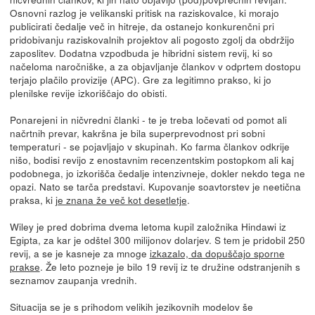
Osnovni razlog je velikanski pritisk na raziskovalce, ki morajo
publicirati čedalje več in hitreje, da ostanejo konkurenčni pri
pridobivanju raziskovalnih projektov ali pogosto zgolj da obdržijo
zaposlitev. Dodatna vzpodbuda je hibridni sistem revij, ki so
načeloma naročniške, a za objavljanje člankov v odprtem dostopu
terjajo plačilo provizije (APC). Gre za legitimno prakso, ki jo
plenilske revije izkoriščajo do obisti.
Ponarejeni in ničvredni članki - te je treba ločevati od pomot ali
načrtnih prevar, kakršna je bila superprevodnost pri sobni
temperaturi - se pojavljajo v skupinah. Ko farma člankov odkrije
nišo, bodisi revijo z enostavnim recenzentskim postopkom ali kaj
podobnega, jo izkorišča čedalje intenzivneje, dokler nekdo tega ne
opazi. Nato se tarča predstavi. Kupovanje soavtorstev je neetična
praksa, ki
je znana že več kot desetletje
.
Wiley je pred dobrima dvema letoma kupil založnika Hindawi iz
Egipta, za kar je odštel 300 milijonov dolarjev. S tem je pridobil 250
revij, a se je kasneje za mnoge
izkazalo, da dopuščajo sporne
prakse
. Že leto pozneje je bilo 19 revij iz te družine odstranjenih s
seznamov zaupanja vrednih.
Situacija se je s prihodom velikih jezikovnih modelov še