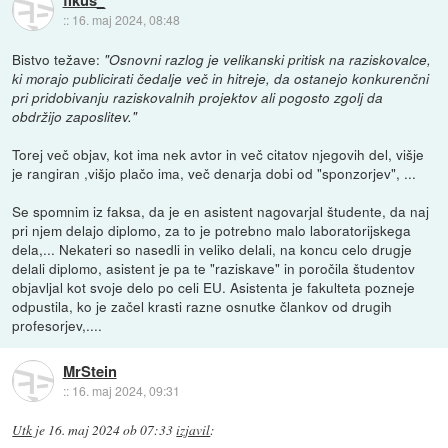
::
16. maj 2024, 08:48
Bistvo težave:
"Osnovni razlog je velikanski pritisk na raziskovalce,
ki morajo publicirati čedalje več in hitreje, da ostanejo konkurenčni
pri pridobivanju raziskovalnih projektov ali pogosto zgolj da
obdržijo zaposlitev."
Torej več objav, kot ima nek avtor in več citatov njegovih del, višje
je rangiran ,višjo plačo ima, več denarja dobi od "sponzorjev", ...
Se spomnim iz faksa, da je en asistent nagovarjal študente, da naj
pri njem delajo diplomo, za to je potrebno malo laboratorijskega
dela,... Nekateri so nasedli in veliko delali, na koncu celo drugje
delali diplomo, asistent je pa te "raziskave" in poročila študentov
objavljal kot svoje delo po celi EU. Asistenta je fakulteta pozneje
odpustila, ko je začel krasti razne osnutke člankov od drugih
profesorjev,....
MrStein
::
16. maj 2024, 09:31
Utk
je
16. maj 2024 ob 07:33
izjavil
: