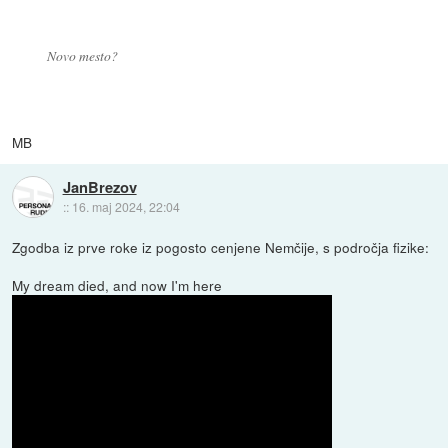
Novo mesto?
MB
JanBrezov
::
16. maj 2024, 22:04
Zgodba iz prve roke iz pogosto cenjene Nemčije, s področja fizike:
My dream died, and now I'm here