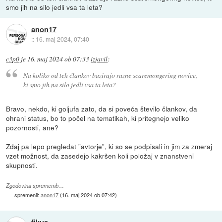
smo jih na silo jedli vsa ta leta?
anon17
::
16. maj 2024, 07:40
c3p0
je
16. maj 2024 ob 07:33
izjavil
:
Na koliko od teh člankov bazirajo razne scaremongering novice,
ki smo jih na silo jedli vsa ta leta?
Bravo, nekdo, ki goljufa zato, da si poveča število člankov, da
ohrani status, bo to počel na tematikah, ki pritegnejo veliko
pozornosti, ane?
Zdaj pa lepo pregledat "avtorje", ki so se podpisali in jim za zmeraj
vzet možnost, da zasedejo kakršen koli položaj v znanstveni
skupnosti.
Zgodovina sprememb…
spremenil:
anon17
(
16. maj 2024 ob 07:42
)
fikus_