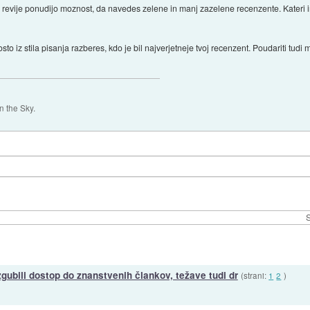
 revije ponudijo moznost, da navedes zelene in manj zazelene recenzente. Kateri i
osto iz stila pisanja razberes, kdo je bil najverjetneje tvoj recenzent. Poudariti tu
 the Sky.
S
gubili dostop do znanstvenih člankov, težave tudi dr
(strani:
1
2
)