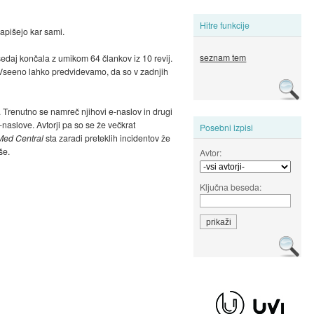
Hitre funkcije
napišejo kar sami.
seznam tem
sedaj končala z umikom 64 člankov iz 10 revij.
. Vseeno lahko predvidevamo, da so v zadnjih
. Trenutno se namreč njihovi e-naslov in drugi
-naslove. Avtorji pa so se že večkrat
Posebni izpisi
Med Central
sta zaradi preteklih incidentov že
še.
Avtor:
Ključna beseda: