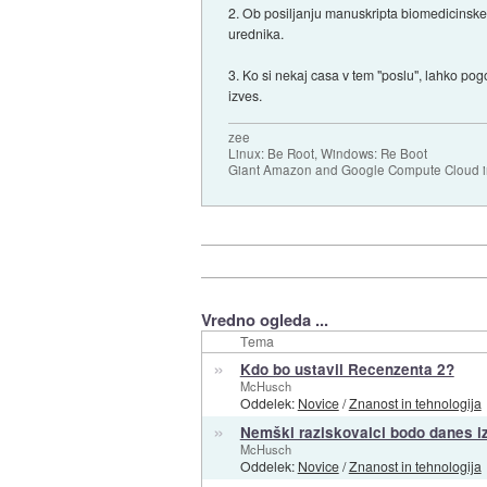
2. Ob posiljanju manuskripta biomedicinske
urednika.
3. Ko si nekaj casa v tem "poslu", lahko pog
izves.
zee
Linux: Be Root, Windows: Re Boot
Giant Amazon and Google Compute Cloud in
Vredno ogleda ...
Tema
»
Kdo bo ustavil Recenzenta 2?
McHusch
Oddelek:
Novice
/
Znanost in tehnologija
»
Nemški raziskovalci bodo danes iz
McHusch
Oddelek:
Novice
/
Znanost in tehnologija