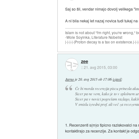
Saj so šli, vendar nimajo dovolj velikega "im
A ni bila nekaj let nazaj novica tudi tukaj na
Islam is not about "I'm right, you're wrong," b
-Wole Soyinka, Literature Nobelist
|-|-|-|-|Proton decay is a tax on existence.|-|-|-
zee
::
21. avg 2015, 03:00
Jarno
je
20. avg 2015 ob 17:06
izjavil
:
Če bi morda recenzija piscu prinesla aka
Sicer pa ne vem, kako je to v splošnem ure
Sicer pa v novici pogrešam razlago, kakšn
V smislu izredni prof. ali več za recezent
1. Recenzenti s(m)o tipicno raziskovalci na 
kontaktirajo za recenzije. Za kontakt je od