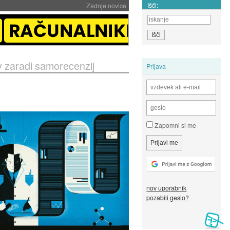
Išči:
Zadnje novice
v zaradi samorecenzij
Prijava
Zapomni si me
nov uporabnik
pozabili geslo?