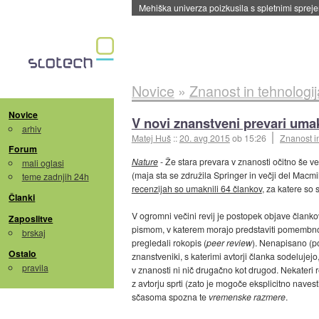
Evropska vesoljska agencija razvija svojo rak
Novice
»
Znanost in tehnologij
Novice
V novi znanstveni prevari uma
arhiv
Matej Huš
::
20. avg 2015
ob 15:26
Znanost i
Forum
Nature
- Že stara prevara v znanosti očitno še ve
mali oglasi
(maja sta se združila Springer in večji del Macmil
teme zadnjih 24h
recenzijah so umaknili 64 člankov
, za katere so 
Članki
V ogromni večini revij je postopek objave članko
Zaposlitve
pismom, v katerem morajo predstaviti pomembnost 
brskaj
pregledali rokopis (
peer review
). Nenapisano (po
Ostalo
znanstveniki, s katerimi avtorji članka sodelujej
pravila
v znanosti ni nič drugačno kot drugod. Nekateri rec
z avtorju sprti (zato je mogoče eksplicitno navest
sčasoma spozna te
vremenske razmere
.