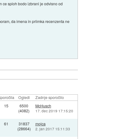
n ce sploh bodo izbrani je odvisno od
di moram, da imena in priimka recenzenta ne
poročila
Ogledi
Zadnje sporočilo
15
6500
McHusch
(4082)
17. dec 2019 17:15:20
61
31837
mojca
(28664)
2. jan 2017 15:11:33