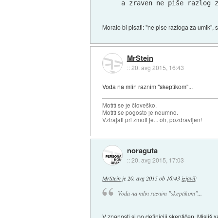
 a zraven ne piše razlog 
Moralo bi pisati: "ne pise razloga za umik", 
MrStein
::
20. avg 2015, 16:43
Voda na mlin raznim "skeptikom"...
Motiti se je človeško.
Motiti se pogosto je neumno.
Vztrajati pri zmoti je... oh, pozdravljen!
noraguta
::
20. avg 2015, 17:03
MrStein
je
20. avg 2015 ob 16:43
izjavil
:
Voda na mlin raznim "skeptikom"...
V znanosti si po definiciji skeptičen. Misliš