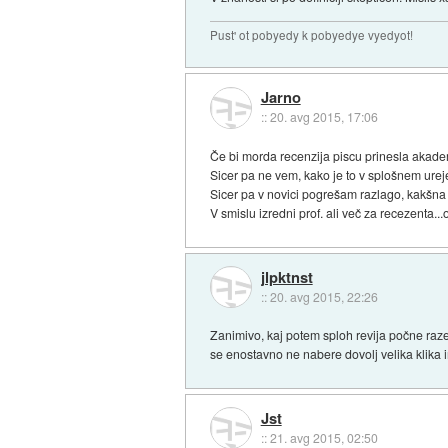
Pust' ot pobyedy k pobyedye vyedyot!
Jarno
::
20. avg 2015, 17:06
Če bi morda recenzija piscu prinesla akadem
Sicer pa ne vem, kako je to v splošnem ureje
Sicer pa v novici pogrešam razlago, kakšna p
V smislu izredni prof. ali več za recezenta..
jlpktnst
::
20. avg 2015, 22:26
Zanimivo, kaj potem sploh revija počne raze
se enostavno ne nabere dovolj velika klika i
Jst
::
21. avg 2015, 02:50