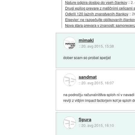
Nature odpira dostop do vseh člankov
::
2.
Drugi epilog prevare z matičnimi celicam
Odkrili 120 lažnih znanstvenih člankov
::
2
Elsevier: ne razpečujte oblikovanih članko
Nova stara prevara v znanosti: samorecenz
mimaki
::
20. avg 2015, 15:38
dober scam so probal speljat
sandmat
::
20. avg 2015, 16:07
na področju računalništva sploh ni v navadi
reviji z višjim impact factorjem kot je sploh d
Spura
::
20. avg 2015, 16:10