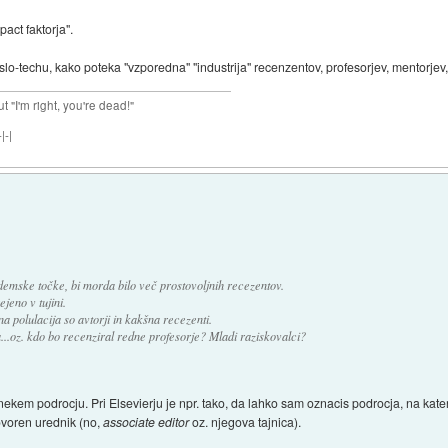
pact faktorja".
 slo-techu, kako poteka "vzporedna" "industrija" recenzentov, profesorjev, mentorjev,...
ut "I'm right, you're dead!"
|-|
demske točke, bi morda bilo več prostovoljnih recezentov.
jeno v tujini.
a polulacija so avtorji in kakšna recezenti.
a...oz. kdo bo recenziral redne profesorje? Mladi raziskovalci?
nekem podrocju. Pri Elsevierju je npr. tako, da lahko sam oznacis podrocja, na kater
govoren urednik (no,
associate editor
oz. njegova tajnica).