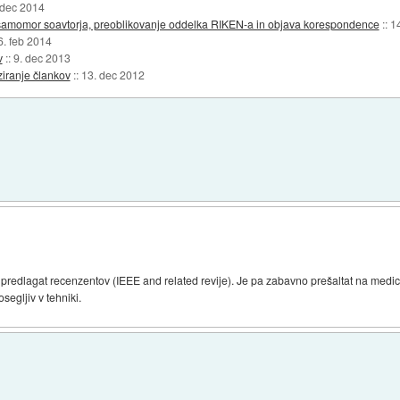
 dec 2014
i samomor soavtorja, preoblikovanje oddelka RIKEN-a in objava korespondence
::
1
6. feb 2014
v
::
9. dec 2013
iranje člankov
::
13. dec 2012
 predlagat recenzentov (IEEE and related revije). Je pa zabavno prešaltat na medic
osegljiv v tehniki.