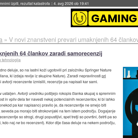
eto za večkratno uporabo
::
4. avg 2026 ob 19:41
a
»
V novi znanstveni prevari umaknjenih 64 članko
knjenih 64 člankov zaradi samorecenzij
n tehnologija
dno deluje, so na lastni koži ugotovili pri založniku Springer Nature
lana, ki izdaja revije iz skupine Nature). Zaradi nepravilnosti
pri
si avtorji recenzente izmislili, recenzije pa napisali kar sami.
v ustaljen. Avtorji uredniku pošljejo rokopis članka skupaj s spremnim
in vpliv dela ter navesti nekaj potencialnih recenzentov, ki bi lahko
nekod pa kar napisano) pravilo je, da recenzentje ne smejo biti
o, seveda pa morajo biti strokovnjaki na tem istem področju. Dogajanje
enzentje so strogi, drugi popustljivi, spet tretji so površni, četrti pa so
i, kdo naj
ne
bo recenzent). Kdor dlje časa deluje na nekem področju,