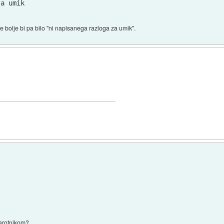
za umik
se bolje bi pa bilo "ni napisanega razloga za umik".
 xarotnikom?