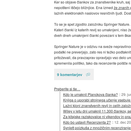
Ker so objave člankov za znanstvenike kruh, saj br
nepošteni iščejo bližnjice. Ena izmed
že znanih 
lažnih elektronskih naslovov resničnih ljudi. Dos
To se je spet zgodilo založniku Springer Nature.
Kateri članki iz katerih revij so umaknjeni, niso 
dveh dneh umaknjeni članki povezani s tem škand
Springer Nature je v odzivu na sveže nepravilnos
podatki ne preverjajo, zato res ni težko podtakni
pritoževali, da pravzaprav opravljajo vso delo u
spremenila politiko, tako da recenzente poišče rev
9 komentarjev
Preberite si še…
Kdo je umaknil Planckova članka?
::
29. j
Knjiga o uporabi strojnega učenje vsebuje 
Lažni kloni znanstvenih revij in celih založ
Wiley v letu dni umaknil 11.300 člankov, se
Za kitajske raziskovalce ni vikendov in praz
Kdo bo ustavil Recenzenta 2?
::
12. dec 2
Synlett poizkuša z množičnim recenziranj