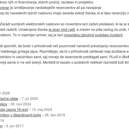
ez njih ni financiranja, dobrih pozicij, raziskav in projektov,
prevar
je izmišljevanje neobstoječih recenzentov ali pa navajanje
top do navedenih lažnih naslovov imajo seveda avtorji članka, ki si tako recenzijo 
 Zaradi sumljivih elektronskih naslovov so novembra lani začeli preiskavo, ki se je 
želeli razkriti. Umaknjene članke
je sicer moč najti
, a zraven ne piše razlog za umik
alom. To ni osamljen primer, saj je lani
novembra izbruhnil podoben incident
.
ti sporočil, da bodo v prihodnosti več pozornosti namenili preverjanju recenzentov
ti kakšnega gnilega jajca. Razmišljajo, da bi v prihodnosti zahtevali vsaj službene e
rednikov in založnikov sami, saj morajo še recenzente predlagati sami.
PLoS
in
Bio
ija sama in ne več avtorji. Morebiti bi kazalo o podobnih rešitvah razmisliti tudi šir
un 2026
lažne citate
::
7. jul 2025
nikov
::
30. nov 2024
daj zapira 19 revij
::
15. maj 2024
nikov, v Skandinaviji bolje
::
26. dec 2019
019
em
::
9. jun 2017