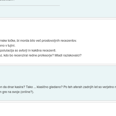
ske točke, bi morda bilo več prostovoljnih recezentov.
no v tujini.
olulacija so avtorji in kakšna recezenti.
.oz. kdo bo recenziral redne profesorje? Mladi raziskovalci?
n da dnar kasira? Tako ... klasično gledano? Po teh aferah zadnjih let so verjetno 
n gre na svoje (online?).