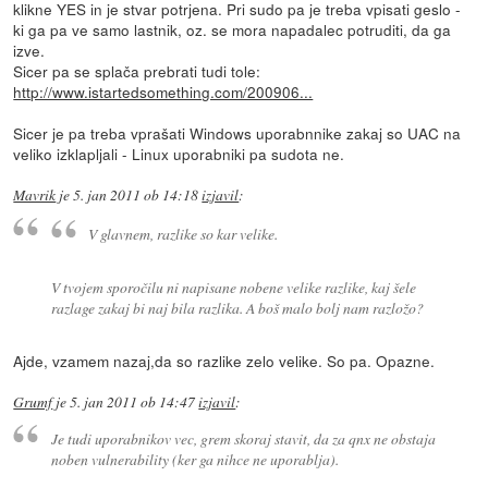
klikne YES in je stvar potrjena. Pri sudo pa je treba vpisati geslo -
ki ga pa ve samo lastnik, oz. se mora napadalec potruditi, da ga
izve.
Sicer pa se splača prebrati tudi tole:
http://www.istartedsomething.com/200906...
Sicer je pa treba vprašati Windows uporabnnike zakaj so UAC na
veliko izklapljali - Linux uporabniki pa sudota ne.
Mavrik
je
5. jan 2011 ob 14:18
izjavil
:
V glavnem, razlike so kar velike.
V tvojem sporočilu ni napisane nobene velike razlike, kaj šele
razlage zakaj bi naj bila razlika. A boš malo bolj nam razložo?
Ajde, vzamem nazaj,da so razlike zelo velike. So pa. Opazne.
Grumf
je
5. jan 2011 ob 14:47
izjavil
:
Je tudi uporabnikov vec, grem skoraj stavit, da za qnx ne obstaja
noben vulnerability (ker ga nihce ne uporablja).