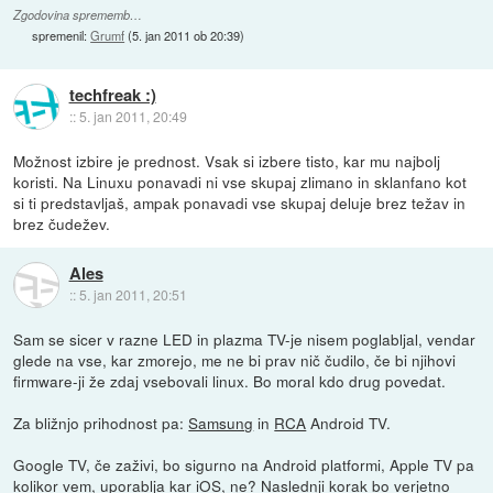
Zgodovina sprememb…
spremenil:
Grumf
(
5. jan 2011 ob 20:39
)
techfreak :)
::
5. jan 2011, 20:49
Možnost izbire je prednost. Vsak si izbere tisto, kar mu najbolj
koristi. Na Linuxu ponavadi ni vse skupaj zlimano in sklanfano kot
si ti predstavljaš, ampak ponavadi vse skupaj deluje brez težav in
brez čudežev.
Ales
::
5. jan 2011, 20:51
Sam se sicer v razne LED in plazma TV-je nisem poglabljal, vendar
glede na vse, kar zmorejo, me ne bi prav nič čudilo, če bi njihovi
firmware-ji že zdaj vsebovali linux. Bo moral kdo drug povedat.
Za bližnjo prihodnost pa:
Samsung
in
RCA
Android TV.
Google TV, če zaživi, bo sigurno na Android platformi, Apple TV pa
kolikor vem, uporablja kar iOS, ne? Naslednji korak bo verjetno