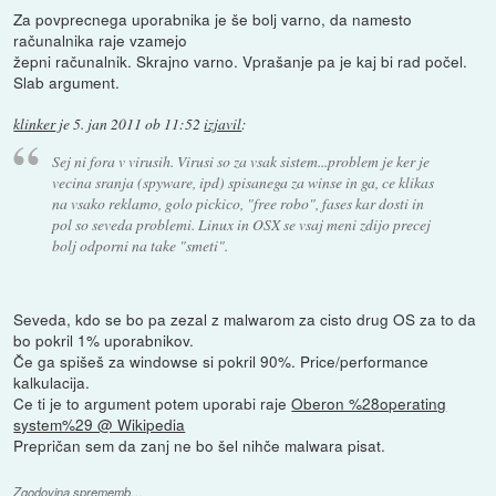
Za povprecnega uporabnika je še bolj varno, da namesto
računalnika raje vzamejo
žepni računalnik. Skrajno varno. Vprašanje pa je kaj bi rad počel.
Slab argument.
klinker
je
5. jan 2011 ob 11:52
izjavil
:
Sej ni fora v virusih. Virusi so za vsak sistem...problem je ker je
vecina sranja (spyware, ipd) spisanega za winse in ga, ce klikas
na vsako reklamo, golo pickico, "free robo", fases kar dosti in
pol so seveda problemi. Linux in OSX se vsaj meni zdijo precej
bolj odporni na take "smeti".
Seveda, kdo se bo pa zezal z malwarom za cisto drug OS za to da
bo pokril 1% uporabnikov.
Če ga spišeš za windowse si pokril 90%. Price/performance
kalkulacija.
Ce ti je to argument potem uporabi raje
Oberon %28operating
system%29 @ Wikipedia
Prepričan sem da zanj ne bo šel nihče malwara pisat.
Zgodovina sprememb…