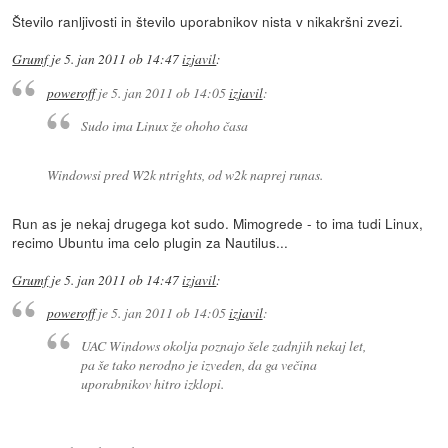
Število ranljivosti in število uporabnikov nista v nikakršni zvezi.
Grumf
je
5. jan 2011 ob 14:47
izjavil
:
poweroff
je
5. jan 2011 ob 14:05
izjavil
:
Sudo ima Linux že ohoho časa
Windowsi pred W2k ntrights, od w2k naprej runas.
Run as je nekaj drugega kot sudo. Mimogrede - to ima tudi Linux,
recimo Ubuntu ima celo plugin za Nautilus...
Grumf
je
5. jan 2011 ob 14:47
izjavil
:
poweroff
je
5. jan 2011 ob 14:05
izjavil
:
UAC Windows okolja poznajo šele zadnjih nekaj let,
pa še tako nerodno je izveden, da ga večina
uporabnikov hitro izklopi.