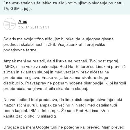
( na workstationu še lahko za silo krotim njihovo sledenje po netu,
TV, GSM... joj ).
Ales
::
5. jan 2011, 21:31
Solaris ma svojo tržno nišo, jaz bi rekel da je njegova glavna
prednost skalabilnost in ZFS. Vsaj zaenkrat. Torej velike
podatkovne farme.
Ampak meni se res zdi, da ti linuxa ne poznaš. Tvoj post zgoraj,
IMHO, nima veze z realnostjo. Red Hat Enterprise Linux ni prav nič
zliman in sklanfan skupaj in med verzijami prav ničesar ne
preobrača na glavo. Enako velja še za marsikatero drugo
distribucijo. Pravzaprav ne poznam nobene distribucije, ki bi karkoli
preobračala na glavo ali bila sklanfana skupaj.
Ne vem odkod tebi predstava, da linux distribucije ustvarjajo neki
mazohistični guruji, ampak za večino njih stoji med ostalim tudi
resen kapital. IBM in Intel, npr.. Že sam Red Hat ima tržno
kapitalizacijo okoli 9 miljard $.
Drugače pa meni Google tudi ne potegne kaj preveč. Mam preveč