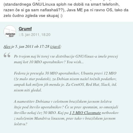
(standardnega GNU/Linuxa sploh ne dobiš na smart telefonih,
razen če si ga sam naflashaš??), Java ME pa ni ravno OS, tako da
zelo čudno zgleda vse skupaj :)
Grumf
::
5. jan 2011, 18:20
Ales
je
5. jan 2011 ob 17:28
izjavil
:
Po tvojem naj bi torej vse distribucije GNU/linux-a imele precej
manj kot 10 MIO uporabnikov? You wish...
Fedora je presegla 30 MIO uporabnikov, Ubuntu pravi 12 MIO
(že malo star podatek), za Debian nisem našel točnih podatkov,
ampak kak miljon jih menda je. Za CentOS, Red Hat, Slack, itd.
nisem niti gledal.
A namestitev Debiana v celotnem brazilskem javnem šolstvu
šteje pod število uporabnikov? Če se prav spomnim, so omenjali
številko nekaj čez 50 MIO. Kaj pa
1,5 MIO Classmate
netbookov
z naloženim Mandriva linuxom, prav tako v brazilskem javnem
šolstvu?