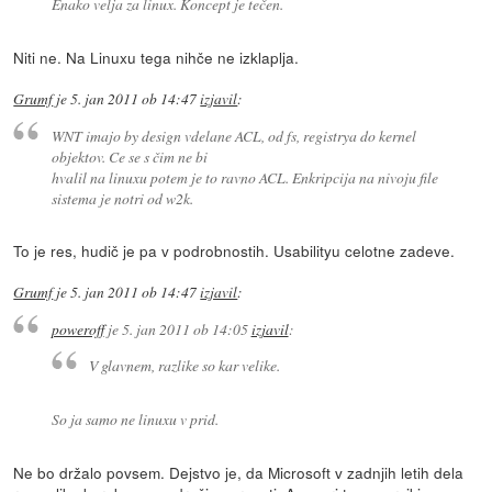
Enako velja za linux. Koncept je tečen.
Niti ne. Na Linuxu tega nihče ne izklaplja.
Grumf
je
5. jan 2011 ob 14:47
izjavil
:
WNT imajo by design vdelane ACL, od fs, registrya do kernel
objektov. Ce se s čim ne bi
hvalil na linuxu potem je to ravno ACL. Enkripcija na nivoju file
sistema je notri od w2k.
To je res, hudič je pa v podrobnostih. Usabilityu celotne zadeve.
Grumf
je
5. jan 2011 ob 14:47
izjavil
:
poweroff
je
5. jan 2011 ob 14:05
izjavil
:
V glavnem, razlike so kar velike.
So ja samo ne linuxu v prid.
Ne bo držalo povsem. Dejstvo je, da Microsoft v zadnjih letih dela