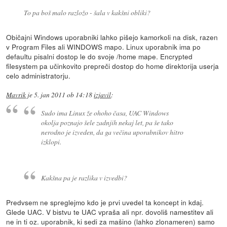
To pa boš malo razložo - šala v kakšni obliki?
Običajni Windows uporabniki lahko pišejo kamorkoli na disk, razen
v Program Files ali WINDOWS mapo. Linux uporabnik ima po
defaultu pisalni dostop le do svoje /home mape. Encrypted
filesystem pa učinkovito prepreči dostop do home direktorija userja
celo administratorju.
Mavrik
je
5. jan 2011 ob 14:18
izjavil
:
Sudo ima Linux že ohoho časa, UAC Windows
okolja poznajo šele zadnjih nekaj let, pa še tako
nerodno je izveden, da ga večina uporabnikov hitro
izklopi.
Kakšna pa je razlika v izvedbi?
Predvsem ne spreglejmo kdo je prvi uvedel ta koncept in kdaj.
Glede UAC. V bistvu te UAC vpraša ali npr. dovoliš namestitev ali
ne in ti oz. uporabnik, ki sedi za mašino (lahko zlonameren) samo