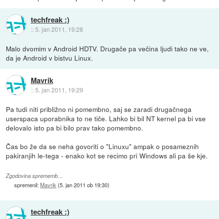
techfreak :)
::
5. jan 2011, 19:28
Malo dvomim v Android HDTV. Drugače pa večina ljudi tako ne ve,
da je Android v bistvu Linux.
Mavrik
::
5. jan 2011, 19:29
Pa tudi niti približno ni pomembno, saj se zaradi drugačnega
userspaca uporabnika to ne tiče. Lahko bi bil NT kernel pa bi vse
delovalo isto pa bi bilo prav tako pomembno.
Čas bo že da se neha govoriti o "Linuxu" ampak o posameznih
pakiranjih le-tega - enako kot se recimo pri Windows ali pa še kje.
Zgodovina sprememb…
spremenil:
Mavrik
(
5. jan 2011 ob 19:30
)
techfreak :)