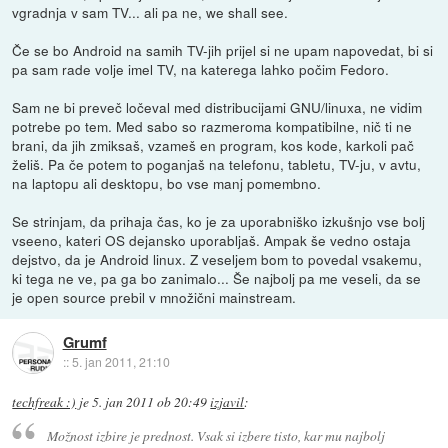
vgradnja v sam TV... ali pa ne, we shall see.
Če se bo Android na samih TV-jih prijel si ne upam napovedat, bi si
pa sam rade volje imel TV, na katerega lahko počim Fedoro.
Sam ne bi preveč ločeval med distribucijami GNU/linuxa, ne vidim
potrebe po tem. Med sabo so razmeroma kompatibilne, nič ti ne
brani, da jih zmiksaš, vzameš en program, kos kode, karkoli pač
želiš. Pa če potem to poganjaš na telefonu, tabletu, TV-ju, v avtu,
na laptopu ali desktopu, bo vse manj pomembno.
Se strinjam, da prihaja čas, ko je za uporabniško izkušnjo vse bolj
vseeno, kateri OS dejansko uporabljaš. Ampak še vedno ostaja
dejstvo, da je Android linux. Z veseljem bom to povedal vsakemu,
ki tega ne ve, pa ga bo zanimalo... Še najbolj pa me veseli, da se
je open source prebil v množični mainstream.
Grumf
::
5. jan 2011, 21:10
techfreak :)
je
5. jan 2011 ob 20:49
izjavil
:
Možnost izbire je prednost. Vsak si izbere tisto, kar mu najbolj