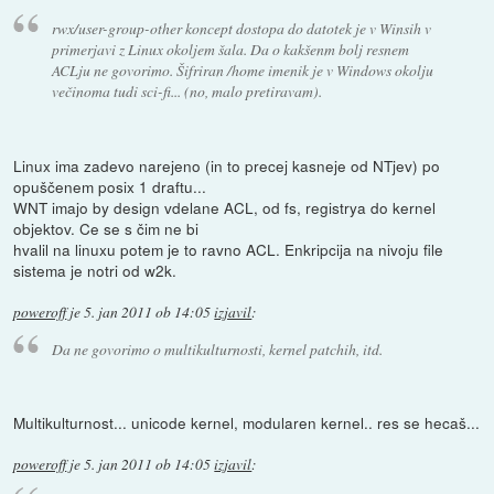
rwx/user-group-other koncept dostopa do datotek je v Winsih v
primerjavi z Linux okoljem šala. Da o kakšenm bolj resnem
ACLju ne govorimo. Šifriran /home imenik je v Windows okolju
večinoma tudi sci-fi... (no, malo pretiravam).
Linux ima zadevo narejeno (in to precej kasneje od NTjev) po
opuščenem posix 1 draftu...
WNT imajo by design vdelane ACL, od fs, registrya do kernel
objektov. Ce se s čim ne bi
hvalil na linuxu potem je to ravno ACL. Enkripcija na nivoju file
sistema je notri od w2k.
poweroff
je
5. jan 2011 ob 14:05
izjavil
:
Da ne govorimo o multikulturnosti, kernel patchih, itd.
Multikulturnost... unicode kernel, modularen kernel.. res se hecaš...
poweroff
je
5. jan 2011 ob 14:05
izjavil
: