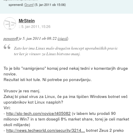
spremenil:
Grumf
(
5. jan 2011 ob 15:06
)
MrStein
::
5. jan 2011, 15:26
poweroff
je
5. jan 2011 ob 08:22
izjavil
:
Zato ker ima Linux malo drugačen koncept uporabniških pravic
ter ker je virusov za Linux bistveno manj.
To je bilo "namignjeno" komaj pred nekaj tedni v komentarjih druge
novice.
Rezultat isti kot tule. Ni potrebe po ponavljanju.
Virusov je res manj.
Zakaj bi pisal virus za Linux, če pa ima tipičen Windows botnet več
uporabnikov kot Linux nasploh?
Viri:
-
http://slo-tech.com/novice/t405082
(v labem letu prodali 90
milionov Win7 in s tem dosegli 8% market share, torej je celi market
okoli milijarde)
-
http://news.techworld.com/security/3214...
botnet Zeus 2 preko