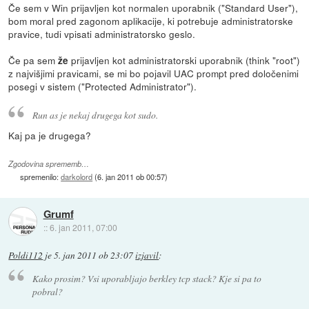
Če sem v Win prijavljen kot normalen uporabnik ("Standard User"),
bom moral pred zagonom aplikacije, ki potrebuje administratorske
pravice, tudi vpisati administratorsko geslo.
Če pa sem
prijavljen kot administratorski uporabnik (think "root")
že
z najvišjimi pravicami, se mi bo pojavil UAC prompt pred določenimi
posegi v sistem ("Protected Administrator").
Run as je nekaj drugega kot sudo.
Kaj pa je drugega?
Zgodovina sprememb…
spremenilo:
darkolord
(
6. jan 2011 ob 00:57
)
Grumf
::
6. jan 2011, 07:00
Poldi112
je
5. jan 2011 ob 23:07
izjavil
:
Kako prosim? Vsi uporabljajo berkley tcp stack? Kje si pa to
pobral?