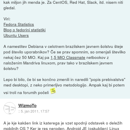
kak miljon jih menda je. Za CentOS, Red Hat, Slack, itd. nisem niti
gledal.
Viri:
Fedora Statistics
Blog o fedorini statistiki
Ubuntu Users
A namestitev Debiana v celotnem brazilskem javnem šolstvu šteje
pod število uporabnikov? Če se prav spomnim, so omenjali številko
nekaj čez 50 MIO. Kaj pa
1,5 MIO Classmate
netbookov z
naloženim Mandriva linuxom, prav tako v brazilskem javnem
šolstvu?
Lepo bi bilo, če bi se končno zmenili in naredili "popis prebivalstva"
med desktopi, z neko primerljivo metodologijo. Ampak kaj bi potem
vsi troli na forumih počeli
WizmoTo
::
5. jan 2011, 17:57
A je kje kakšen link iz katerega je vzet spodnji odstavek o deležih
mobilnih OS ? Ker je res neroden. Android JE (oskubljen) Linux