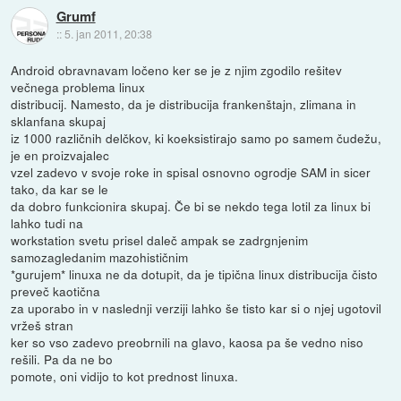
Grumf
::
5. jan 2011, 20:38
Android obravnavam ločeno ker se je z njim zgodilo rešitev
večnega problema linux
distribucij. Namesto, da je distribucija frankenštajn, zlimana in
sklanfana skupaj
iz 1000 različnih delčkov, ki koeksistirajo samo po samem čudežu,
je en proizvajalec
vzel zadevo v svoje roke in spisal osnovno ogrodje SAM in sicer
tako, da kar se le
da dobro funkcionira skupaj. Če bi se nekdo tega lotil za linux bi
lahko tudi na
workstation svetu prisel daleč ampak se zadrgnjenim
samozagledanim mazohističnim
*gurujem* linuxa ne da dotupit, da je tipična linux distribucija čisto
preveč kaotična
za uporabo in v naslednji verziji lahko še tisto kar si o njej ugotovil
vržeš stran
ker so vso zadevo preobrnili na glavo, kaosa pa še vedno niso
rešili. Pa da ne bo
pomote, oni vidijo to kot prednost linuxa.