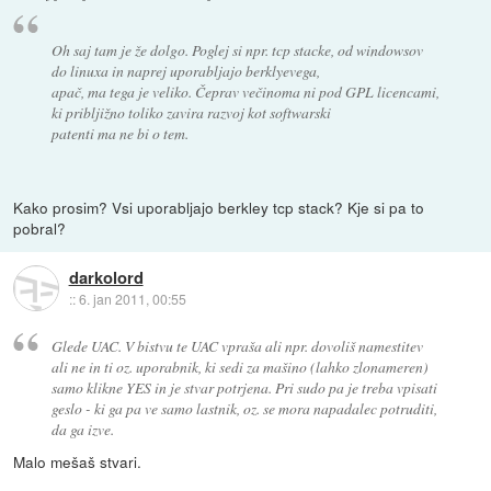
Oh saj tam je že dolgo. Poglej si npr. tcp stacke, od windowsov
do linuxa in naprej uporabljajo berklyevega,
apač, ma tega je veliko. Čeprav večinoma ni pod GPL licencami,
ki pribljižno toliko zavira razvoj kot softwarski
patenti ma ne bi o tem.
Kako prosim? Vsi uporabljajo berkley tcp stack? Kje si pa to
pobral?
darkolord
::
6. jan 2011, 00:55
Glede UAC. V bistvu te UAC vpraša ali npr. dovoliš namestitev
ali ne in ti oz. uporabnik, ki sedi za mašino (lahko zlonameren)
samo klikne YES in je stvar potrjena. Pri sudo pa je treba vpisati
geslo - ki ga pa ve samo lastnik, oz. se mora napadalec potruditi,
da ga izve.
Malo mešaš stvari.