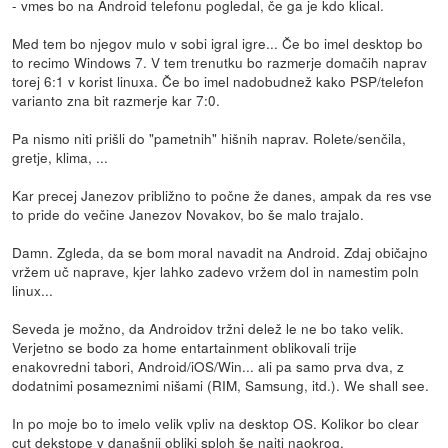
- vmes bo na Android telefonu pogledal, če ga je kdo klical.
Med tem bo njegov mulo v sobi igral igre... Če bo imel desktop bo
to recimo Windows 7. V tem trenutku bo razmerje domačih naprav
torej 6:1 v korist linuxa. Če bo imel nadobudnež kako PSP/telefon
varianto zna bit razmerje kar 7:0.
Pa nismo niti prišli do "pametnih" hišnih naprav. Rolete/senčila,
gretje, klima, ...
Kar precej Janezov približno to počne že danes, ampak da res vse
to pride do večine Janezov Novakov, bo še malo trajalo.
Damn. Zgleda, da se bom moral navadit na Android. Zdaj običajno
vržem uč naprave, kjer lahko zadevo vržem dol in namestim poln
linux...
Seveda je možno, da Androidov tržni delež le ne bo tako velik.
Verjetno se bodo za home entartainment oblikovali trije
enakovredni tabori, Android/iOS/Win... ali pa samo prva dva, z
dodatnimi posameznimi nišami (RIM, Samsung, itd.). We shall see.
In po moje bo to imelo velik vpliv na desktop OS. Kolikor bo clear
cut dekstope v današnji obliki sploh še najti naokrog.