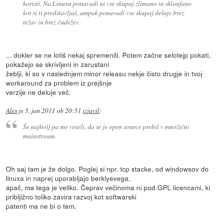
koristi. Na Linuxu ponavadi ni vse skupaj zlimano in sklanfano
kot si ti predstavljaš, ampak ponavadi vse skupaj deluje brez
težav in brez čudežev.
... dokler se ne lotiš nekaj spremeniti. Potem začne selotejp pokati,
pokažejo se skrivljeni in zarustani
žeblji, ki so v naslednjem minor releasu nekje čisto drugje in tvoj
workaround za problem iz prejšnje
verzije ne deluje več.
Ales
je
5. jan 2011 ob 20:51
izjavil
:
Še najbolj pa me veseli, da se je open source prebil v množični
mainstream.
Oh saj tam je že dolgo. Poglej si npr. tcp stacke, od windowsov do
linuxa in naprej uporabljajo berklyevega,
apač, ma tega je veliko. Čeprav večinoma ni pod GPL licencami, ki
pribljižno toliko zavira razvoj kot softwarski
patenti ma ne bi o tem.