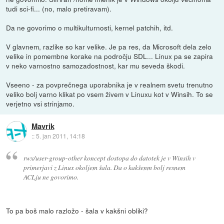
tudi sci-fi... (no, malo pretiravam).
Da ne govorimo o multikulturnosti, kernel patchih, itd.
V glavnem, razlike so kar velike. Je pa res, da Microsoft dela zelo
velike in pomembne korake na področju SDL... Linux pa se zapira
v neko varnostno samozadostnost, kar mu seveda škodi.
Vseeno - za povprečnega uporabnika je v realnem svetu trenutno
veliko bolj varno klikat po vsem živem v Linuxu kot v Winsih. To se
verjetno vsi strinjamo.
Mavrik
::
5. jan 2011, 14:18
rwx/user-group-other koncept dostopa do datotek je v Winsih v
primerjavi z Linux okoljem šala. Da o kakšenm bolj resnem
ACLju ne govorimo.
To pa boš malo razložo - šala v kakšni obliki?