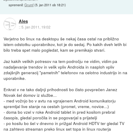
spremenil:
Grumf
(
5. jan 2011 ob 18:21
)
Ales
::
5. jan 2011, 19:02
Verjetno bo linux na desktopu še nekaj časa ostal na približno
istem odstotku uporabnikov, kot je do sedaj. Po kakih dveh letih bi
bilo treba spet malo pogledat, kam se premikajo stvari.
Jaz kakih velikih potresov na tem področju ne vidim, vidim pa
nadaljevanje trendov in velik vpliv Androida in nasploh vpliv
zdajšnjih generacij "pametnih" telefonov na celotno industrijo in na
uporabnike.
Enkrat v ne tako daljnji prihodnosti bo čisto povprečen Janez
Novak šel domov iz službe...
- med vožnjo bo v avtu na vgrajenem Android komunikatorju
spremljal live stanje na cestah (promet, vreme, novice...)
- doma bo vzel v roke Android tablet in pred kosilom prebral
časopis, gledal poročila in se pogovarjal s prijatelji
- po kosilu bo šel v dnevno in prižgal Android HDTV ter gledal TV
na zahtevo streaman preko linux set topa in linux routerja