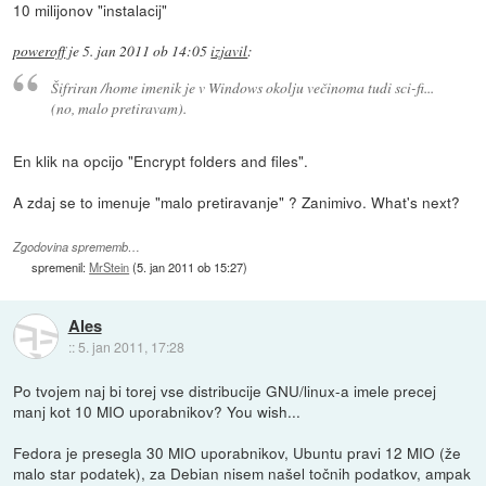
10 milijonov "instalacij"
poweroff
je
5. jan 2011 ob 14:05
izjavil
:
Šifriran /home imenik je v Windows okolju večinoma tudi sci-fi...
(no, malo pretiravam).
En klik na opcijo "Encrypt folders and files".
A zdaj se to imenuje "malo pretiravanje" ? Zanimivo. What's next?
Zgodovina sprememb…
spremenil:
MrStein
(
5. jan 2011 ob 15:27
)
Ales
::
5. jan 2011, 17:28
Po tvojem naj bi torej vse distribucije GNU/linux-a imele precej
manj kot 10 MIO uporabnikov? You wish...
Fedora je presegla 30 MIO uporabnikov, Ubuntu pravi 12 MIO (že
malo star podatek), za Debian nisem našel točnih podatkov, ampak