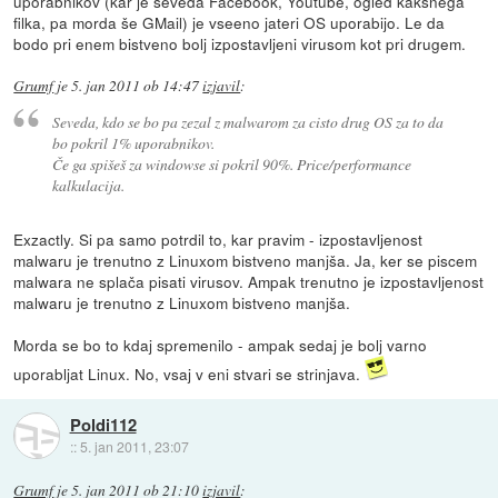
uporabnikov (kar je seveda Facebook, Youtube, ogled kakšnega
filka, pa morda še GMail) je vseeno jateri OS uporabijo. Le da
bodo pri enem bistveno bolj izpostavljeni virusom kot pri drugem.
Grumf
je
5. jan 2011 ob 14:47
izjavil
:
Seveda, kdo se bo pa zezal z malwarom za cisto drug OS za to da
bo pokril 1% uporabnikov.
Če ga spišeš za windowse si pokril 90%. Price/performance
kalkulacija.
Exzactly. Si pa samo potrdil to, kar pravim - izpostavljenost
malwaru je trenutno z Linuxom bistveno manjša. Ja, ker se piscem
malwara ne splača pisati virusov. Ampak trenutno je izpostavljenost
malwaru je trenutno z Linuxom bistveno manjša.
Morda se bo to kdaj spremenilo - ampak sedaj je bolj varno
uporabljat Linux. No, vsaj v eni stvari se strinjava.
Poldi112
::
5. jan 2011, 23:07
Grumf
je
5. jan 2011 ob 21:10
izjavil
: