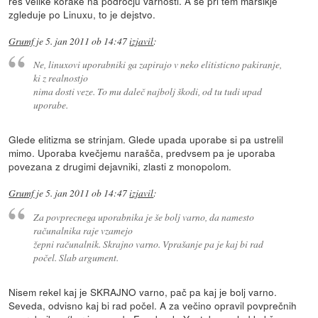
res velike korake na področju varnosti. A se pri tem marsikje
zgleduje po Linuxu, to je dejstvo.
Grumf
je
5. jan 2011 ob 14:47
izjavil
:
Ne, linuxovi uporabniki ga zapirajo v neko elitisticno pakiranje,
ki z realnostjo
nima dosti veze. To mu daleč najbolj škodi, od tu tudi upad
uporabe.
Glede elitizma se strinjam. Glede upada uporabe si pa ustrelil
mimo. Uporaba kvečjemu narašča, predvsem pa je uporaba
povezana z drugimi dejavniki, zlasti z monopolom.
Grumf
je
5. jan 2011 ob 14:47
izjavil
:
Za povprecnega uporabnika je še bolj varno, da namesto
računalnika raje vzamejo
žepni računalnik. Skrajno varno. Vprašanje pa je kaj bi rad
počel. Slab argument.
Nisem rekel kaj je SKRAJNO varno, pač pa kaj je bolj varno.
Seveda, odvisno kaj bi rad počel. A za večino opravil povprečnih