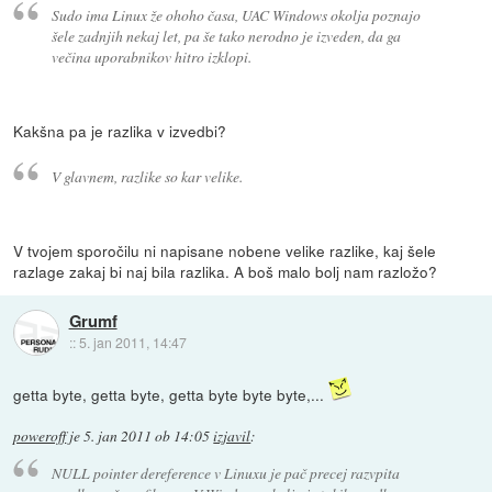
Sudo ima Linux že ohoho časa, UAC Windows okolja poznajo
šele zadnjih nekaj let, pa še tako nerodno je izveden, da ga
večina uporabnikov hitro izklopi.
Kakšna pa je razlika v izvedbi?
V glavnem, razlike so kar velike.
V tvojem sporočilu ni napisane nobene velike razlike, kaj šele
razlage zakaj bi naj bila razlika. A boš malo bolj nam razložo?
Grumf
::
5. jan 2011, 14:47
getta byte, getta byte, getta byte byte byte,...
poweroff
je
5. jan 2011 ob 14:05
izjavil
:
NULL pointer dereference v Linuxu je pač precej razvpita