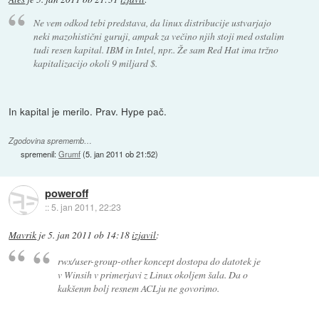
Ne vem odkod tebi predstava, da linux distribucije ustvarjajo
neki mazohistični guruji, ampak za večino njih stoji med ostalim
tudi resen kapital. IBM in Intel, npr.. Že sam Red Hat ima tržno
kapitalizacijo okoli 9 miljard $.
In kapital je merilo. Prav. Hype pač.
Zgodovina sprememb…
spremenil:
Grumf
(
5. jan 2011 ob 21:52
)
poweroff
::
5. jan 2011, 22:23
Mavrik
je
5. jan 2011 ob 14:18
izjavil
:
rwx/user-group-other koncept dostopa do datotek je
v Winsih v primerjavi z Linux okoljem šala. Da o
kakšenm bolj resnem ACLju ne govorimo.