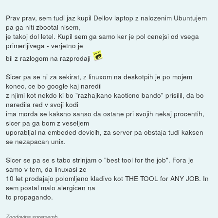
Prav prav, sem tudi jaz kupil Dellov laptop z nalozenim Ubuntujem
pa ga niti zbootal nisem,
je takoj dol letel. Kupil sem ga samo ker je pol cenejsi od vsega
primerljivega - verjetno je
bil z razlogom na razprodaji
Sicer pa se ni za sekirat, z linuxom na deskotpih je po mojem
konec, ce bo google kaj naredil
z njimi kot nekdo ki bo "razhajkano kaoticno bando" prisilil, da bo
naredila red v svoji kodi
ima morda se kaksno sanso da ostane pri svojih nekaj procentih,
sicer pa ga bom z veseljem
uporabljal na embeded devicih, za server pa obstaja tudi kaksen
se nezapacan unix.
Sicer se pa se s tabo strinjam o "best tool for the job". Fora je
samo v tem, da linuxasi ze
10 let prodajajo polomljeno kladivo kot THE TOOL for ANY JOB. In
sem postal malo alergicen na
to propagando.
Zgodovina sprememb…