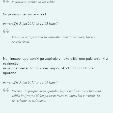
V glavnem, razlike so kar velike.
So ja samo ne linuxu v prid.
poweroff
je
5. jan 2011 ob 14:05
izjavil
:
Linux pa se zapira v neko varnostno samozadostnost, kar mu
seveda škodi.
Ne, linuxovi uporabniki ga zapirajo v neko elitisticno pakiranje, ki z
realnostjo
nima dosti veze. To mu daleč najbolj škodi, od tu tudi upad
uporabe.
poweroff
je
5. jan 2011 ob 14:05
izjavil
:
Vseeno - za povprečnega uporabnika je v realnem svetu trenutno
veliko bolj varno klikat po vsem živem v Linuxu kot v Winsih. To
se verjetno vsi strinjamo.