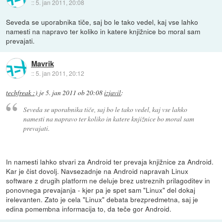
::
5. jan 2011, 20:08
Seveda se uporabnika tiče, saj bo le tako vedel, kaj vse lahko
namesti na napravo ter koliko in katere knjižnice bo moral sam
prevajati.
Mavrik
::
5. jan 2011, 20:12
techfreak :)
je
5. jan 2011 ob 20:08
izjavil
:
Seveda se uporabnika tiče, saj bo le tako vedel, kaj vse lahko
namesti na napravo ter koliko in katere knjižnice bo moral sam
prevajati.
In namesti lahko stvari za Android ter prevaja knjižnice za Android.
Kar je čist dovolj. Navsezadnje na Android napravah Linux
software z drugih platform ne deluje brez ustreznih prilagoditev in
ponovnega prevajanja - kjer pa je spet sam "Linux" del dokaj
irelevanten. Zato je cela "Linux" debata brezpredmetna, saj je
edina pomembna informacija to, da teče gor Android.