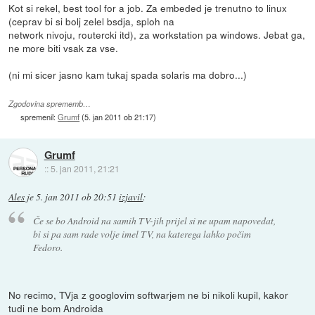
Kot si rekel, best tool for a job. Za embeded je trenutno to linux
(ceprav bi si bolj zelel bsdja, sploh na
network nivoju, routercki itd), za workstation pa windows. Jebat ga,
ne more biti vsak za vse.
(ni mi sicer jasno kam tukaj spada solaris ma dobro...)
Zgodovina sprememb…
spremenil:
Grumf
(
5. jan 2011 ob 21:17
)
Grumf
::
5. jan 2011, 21:21
Ales
je
5. jan 2011 ob 20:51
izjavil
:
Če se bo Android na samih TV-jih prijel si ne upam napovedat,
bi si pa sam rade volje imel TV, na katerega lahko počim
Fedoro.
No recimo, TVja z googlovim softwarjem ne bi nikoli kupil, kakor
tudi ne bom Androida