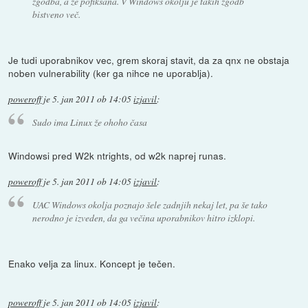
zgodba, a že pofiksana. V Windows okolju je takih zgodb
bistveno več.
Je tudi uporabnikov vec, grem skoraj stavit, da za qnx ne obstaja
noben vulnerability (ker ga nihce ne uporablja).
poweroff
je
5. jan 2011 ob 14:05
izjavil
:
Sudo ima Linux že ohoho časa
Windowsi pred W2k ntrights, od w2k naprej runas.
poweroff
je
5. jan 2011 ob 14:05
izjavil
:
UAC Windows okolja poznajo šele zadnjih nekaj let, pa še tako
nerodno je izveden, da ga večina uporabnikov hitro izklopi.
Enako velja za linux. Koncept je tečen.
poweroff
je
5. jan 2011 ob 14:05
izjavil
: