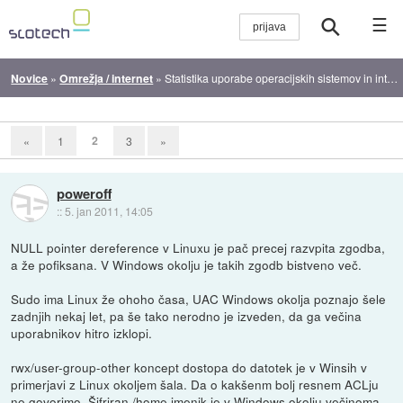
☰
Novice
»
Omrežja / internet
»
Statistika uporabe operacijskih sistemov in internetnih brskalnikov v letu 2010
2
«
1
3
»
poweroff
::
5. jan 2011, 14:05
NULL pointer dereference v Linuxu je pač precej razvpita zgodba,
a že pofiksana. V Windows okolju je takih zgodb bistveno več.
Sudo ima Linux že ohoho časa, UAC Windows okolja poznajo šele
zadnjih nekaj let, pa še tako nerodno je izveden, da ga večina
uporabnikov hitro izklopi.
rwx/user-group-other koncept dostopa do datotek je v Winsih v
primerjavi z Linux okoljem šala. Da o kakšenm bolj resnem ACLju
ne govorimo. Šifriran /home imenik je v Windows okolju večinoma