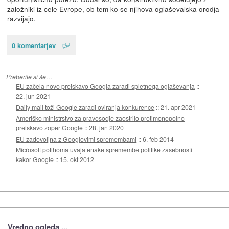
založniki iz cele Evrope, ob tem ko se njihova oglaševalska orodja
razvijajo.
0 komentarjev
Preberite si še…
EU začela novo preiskavo Googla zaradi spletnega oglaševanja
::
22. jun 2021
Daily mail toži Google zaradi oviranja konkurence
::
21. apr 2021
Ameriško ministrstvo za pravosodje zaostrilo protimonopolno
preiskavo zoper Google
::
28. jan 2020
EU zadovoljna z Googlovimi spremembami
::
6. feb 2014
Microsoft potihoma uvaja enake spremembe politike zasebnosti
kakor Google
::
15. okt 2012
Vredno ogleda ...