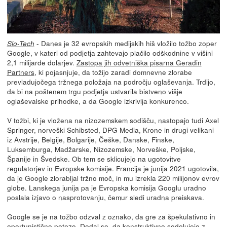
- Danes je 32 evropskih medijskih hiš vložilo tožbo zoper
Slo-Tech
Google, v kateri od podjetja zahtevajo plačilo odškodnine v višini
2,1 milijarde dolarjev.
Zastopa jih odvetniška pisarna Geradin
Partners
, ki pojasnjuje, da tožijo zaradi domnevne zlorabe
prevladujočega tržnega položaja na področju oglaševanja. Trdijo,
da bi na poštenem trgu podjetja ustvarila bistveno višje
oglaševalske prihodke, a da Google izkrivlja konkurenco.
V tožbi, ki je vložena na nizozemskem sodišču, nastopajo tudi Axel
Springer, norveški Schibsted, DPG Media, Krone in drugi velikani
iz Avstrije, Belgije, Bolgarije, Češke, Danske, Finske,
Luksemburga, Madžarske, Nizozemske, Norveške, Poljske,
Španije in Švedske. Ob tem se sklicujejo na ugotovitve
regulatorjev in Evropske komisije. Francija je junija 2021 ugotovila,
da je Google zlorabljal tržno moč, in mu izrekla 220 milijonov evrov
globe. Lanskega junija pa je Evropska komisija Googlu uradno
poslala izjavo o nasprotovanju, čemur sledi uradna preiskava.
Google se je na tožbo odzval z oznako, da gre za špekulativno in
oportunistično potezo. Dodal so, da konstruktivno sodelujejo z