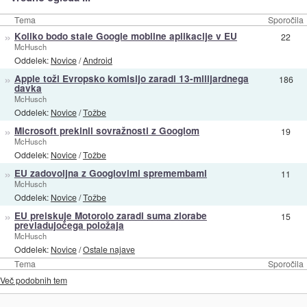
Tema
Sporočila
»
Koliko bodo stale Google mobilne aplikacije v EU
22
McHusch
Oddelek:
Novice
/
Android
»
Apple toži Evropsko komisijo zaradi 13-milijardnega
186
davka
McHusch
Oddelek:
Novice
/
Tožbe
»
Microsoft prekinil sovražnosti z Googlom
19
McHusch
Oddelek:
Novice
/
Tožbe
»
EU zadovoljna z Googlovimi spremembami
11
McHusch
Oddelek:
Novice
/
Tožbe
»
EU preiskuje Motorolo zaradi suma zlorabe
15
prevladujočega položaja
McHusch
Oddelek:
Novice
/
Ostale najave
Tema
Sporočila
Več podobnih tem