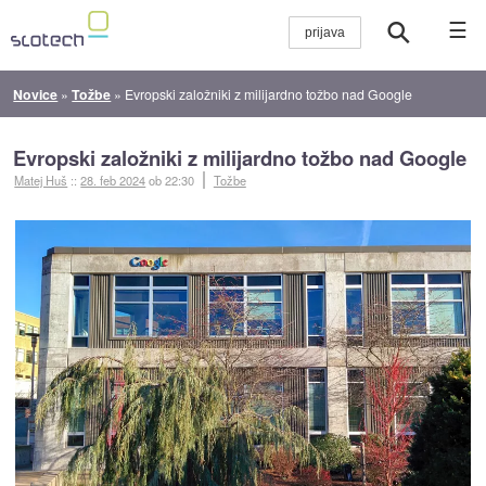
☰
Novice
»
Tožbe
»
Evropski založniki z milijardno tožbo nad Google
Evropski založniki z milijardno tožbo nad Google
Matej Huš
::
28. feb 2024
ob 22:30
Tožbe