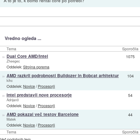
A to je to, k bomo rental core po potrebi?
Vredno ogleda ...
Tema
Sporočila
»
Dual Core AMD/Intel
1075
Zheegec
Oddelek:
Strojna oprema
»
AMD razkril podrobnosti Bulldozer in Bobcat arhitektur
104
kihc
Oddelek:
Novice
/
Procesorji
»
Intel predstavil nove procesorje
54
Adrijan0
Oddelek:
Novice
/
Procesorji
»
AMD pokazal več testov Barcelone
44
Matek
Oddelek:
Novice
/
Procesorji
Tema
Sporočila
Več podobnih tem