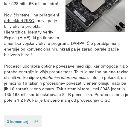
kar 528 niti - 66 niti na jedro!
Novi čip temelji
na prilagojeni
arhitekturi RISC
, razvit pa je
bil v okviru projekta
Hierarchical Identity Verify
Exploit (HIVE), ki ga financira
ameriška vojska v okviru programa DARPA. Čip porablja manj
energije od konvencionalnih, hkrati pa je zaradi paralelizacije
bistveno hitrejši.
Procesor uporablja optične povezave med čipi, kar omogoča nižjo
porabo energije in višjo prepustnost. Tako je možno na eno rezino
stisniti veliko čipov (
). Intel je pokazal, da
photonics interconnects
je možno 16 takšnih procesorjev povezati v enem ohišju, nato pa
jih 16 shraniti v eno omaro. Tak sistem bi torej imel 2048 jeder in
135.168 niti, kar bi oskrbovalo 8 TB pomnilnika. Poraba sistema je
potem 1,2 kW, kar je bistveno manj od procesorjev CISC.
3 komentarji