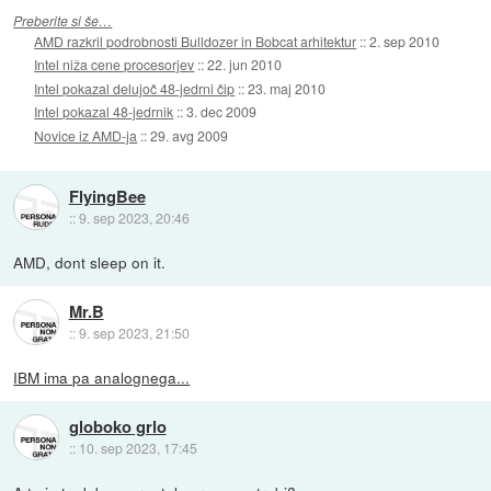
Preberite si še…
AMD razkril podrobnosti Bulldozer in Bobcat arhitektur
::
2. sep 2010
Intel niža cene procesorjev
::
22. jun 2010
Intel pokazal delujoč 48-jedrni čip
::
23. maj 2010
Intel pokazal 48-jedrnik
::
3. dec 2009
Novice iz AMD-ja
::
29. avg 2009
FlyingBee
::
9. sep 2023, 20:46
AMD, dont sleep on it.
Mr.B
::
9. sep 2023, 21:50
IBM ima pa analognega...
globoko grlo
::
10. sep 2023, 17:45