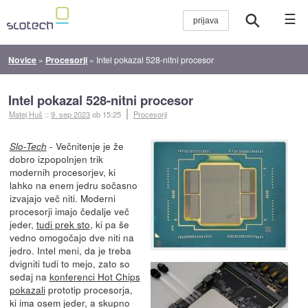
☰
Novice
»
Procesorji
»
Intel pokazal 528-nitni procesor
Intel pokazal 528-nitni procesor
Matej Huš
::
9. sep 2023
ob 15:25
Procesorji
- Večnitenje je že
Slo-Tech
dobro izpopolnjen trik
modernih procesorjev, ki
lahko na enem jedru sočasno
izvajajo več niti. Moderni
procesorji imajo čedalje več
jeder,
tudi prek sto
, ki pa še
vedno omogočajo dve niti na
jedro. Intel meni, da je treba
dvigniti tudi to mejo, zato so
sedaj na
konferenci Hot Chips
pokazali
prototip procesorja,
ki ima osem jeder, a skupno