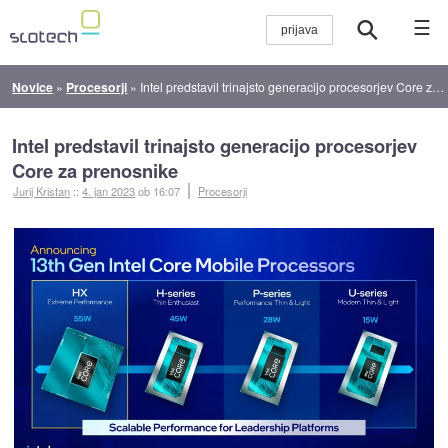
☰
Novice
»
Procesorji
»
Intel predstavil trinajsto generacijo procesorjev Core za prenosnike
Intel predstavil trinajsto generacijo procesorjev
Core za prenosnike
Jurij Kristan
::
4. jan 2023
ob 16:07
Procesorji