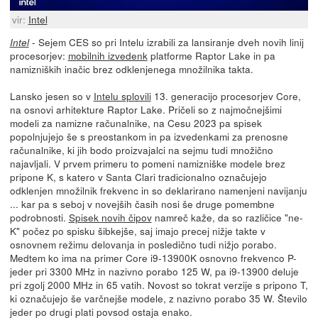
vir:
Intel
- Sejem CES so pri Intelu izrabili za lansiranje dveh novih linij
Intel
procesorjev:
mobilnih izvedenk
platforme Raptor Lake in pa
namizniških inačic brez odklenjenega množilnika takta.
Lansko jesen so v
Intelu splovili
13. generacijo procesorjev Core,
na osnovi arhitekture Raptor Lake. Pričeli so z najmočnejšimi
modeli za namizne računalnike, na Cesu 2023 pa spisek
popolnjujejo še s preostankom in pa izvedenkami za prenosne
računalnike, ki jih bodo proizvajalci na sejmu tudi množično
najavljali. V prvem primeru to pomeni namizniške modele brez
pripone K, s katero v Santa Clari tradicionalno označujejo
odklenjen množilnik frekvenc in so deklarirano namenjeni navijanju
... kar pa s seboj v novejših časih nosi še druge pomembne
podrobnosti.
Spisek novih čipov
namreč kaže, da so različice "ne-
K" počez po spisku šibkejše, saj imajo precej nižje takte v
osnovnem režimu delovanja in posledično tudi nižjo porabo.
Medtem ko ima na primer Core i9-13900K osnovno frekvenco P-
jeder pri 3300 MHz in nazivno porabo 125 W, pa i9-13900 deluje
pri zgolj 2000 MHz in 65 vatih. Novost so tokrat verzije s pripono T,
ki označujejo še varčnejše modele, z nazivno porabo 35 W. Število
jeder po drugi plati povsod ostaja enako.