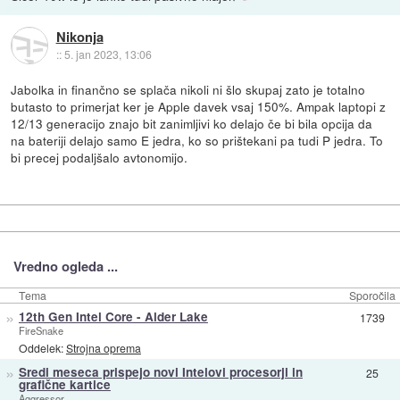
Nikonja
::
5. jan 2023, 13:06
Jabolka in finančno se splača nikoli ni šlo skupaj zato je totalno
butasto to primerjat ker je Apple davek vsaj 150%. Ampak laptopi z
12/13 generacijo znajo bit zanimljivi ko delajo če bi bila opcija da
na bateriji delajo samo E jedra, ko so prištekani pa tudi P jedra. To
bi precej podaljšalo avtonomijo.
Vredno ogleda ...
Tema
Sporočila
»
12th Gen Intel Core - Alder Lake
1739
FireSnake
Oddelek:
Strojna oprema
»
Sredi meseca prispejo novi Intelovi procesorji in
25
grafične kartice
Aggressor