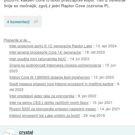
linije so močnejši, zgolj z jedri Raptor Cove (oziroma P).
4 komentarji
Preberite si še…
Intel upokojuje serijo K 13. generacije Raptor Lake
::
13. apr 2024
Intel lansiral procesorje Core 14. generacije
::
18. okt 2023
Intel opušča mini računalnike NUC
::
14. jul 2023
Znane so podrobnosti Intelovega novega poimenovanja
::
15. jun
2023
Intelov Core i9-13900KS dosega šest gigahercev
::
12. jan 2023
Sredi meseca prispejo novi Intelovi procesorji in grafične kartice
::
6.
okt 2022
Intel predstavil alder lake za prenosnike
::
8. jan 2022
Intel na sejmu CES z zbirko različnih novih čipov
::
15. jan 2021
Ryzeni 5000 za prenosnike prispejo naslednji mesec
::
14. jan 2021
Intelovi procesorji Ice Lake pridejo za božič
::
29. maj 2019
crystal