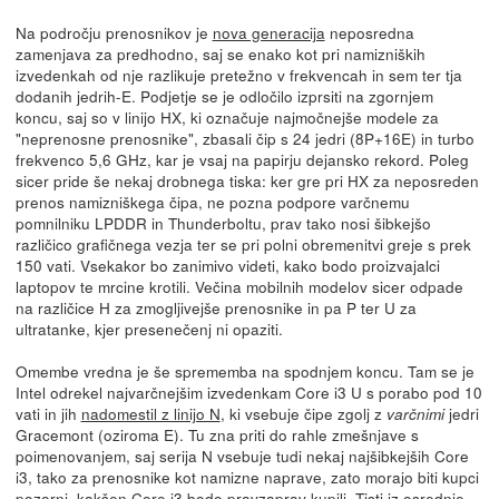
Na področju prenosnikov je
nova generacija
neposredna
zamenjava za predhodno, saj se enako kot pri namizniških
izvedenkah od nje razlikuje pretežno v frekvencah in sem ter tja
dodanih jedrih-E. Podjetje se je odločilo izprsiti na zgornjem
koncu, saj so v linijo HX, ki označuje najmočnejše modele za
"neprenosne prenosnike", zbasali čip s 24 jedri (8P+16E) in turbo
frekvenco 5,6 GHz, kar je vsaj na papirju dejansko rekord. Poleg
sicer pride še nekaj drobnega tiska: ker gre pri HX za neposreden
prenos namizniškega čipa, ne pozna podpore varčnemu
pomnilniku LPDDR in Thunderboltu, prav tako nosi šibkejšo
različico grafičnega vezja ter se pri polni obremenitvi greje s prek
150 vati. Vsekakor bo zanimivo videti, kako bodo proizvajalci
laptopov te mrcine krotili. Večina mobilnih modelov sicer odpade
na različice H za zmogljivejše prenosnike in pa P ter U za
ultratanke, kjer presenečenj ni opaziti.
Omembe vredna je še sprememba na spodnjem koncu. Tam se je
Intel odrekel najvarčnejšim izvedenkam Core i3 U s porabo pod 10
vati in jih
nadomestil z linijo N
, ki vsebuje čipe zgolj z
jedri
varčnimi
Gracemont (oziroma E). Tu zna priti do rahle zmešnjave s
poimenovanjem, saj serija N vsebuje tudi nekaj najšibkejših Core
i3, tako za prenosnike kot namizne naprave, zato morajo biti kupci
pozorni, kakšen Core i3 bodo pravzaprav kupili. Tisti iz osrednje