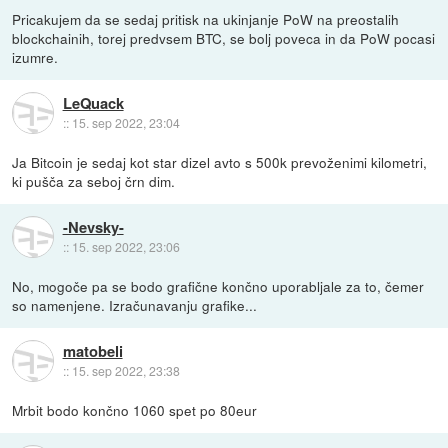
Pricakujem da se sedaj pritisk na ukinjanje PoW na preostalih
blockchainih, torej predvsem BTC, se bolj poveca in da PoW pocasi
izumre.
LeQuack
::
15. sep 2022, 23:04
Ja Bitcoin je sedaj kot star dizel avto s 500k prevoženimi kilometri,
ki pušča za seboj črn dim.
-Nevsky-
::
15. sep 2022, 23:06
No, mogoče pa se bodo grafične končno uporabljale za to, čemer
so namenjene. Izračunavanju grafike...
matobeli
::
15. sep 2022, 23:38
Mrbit bodo končno 1060 spet po 80eur