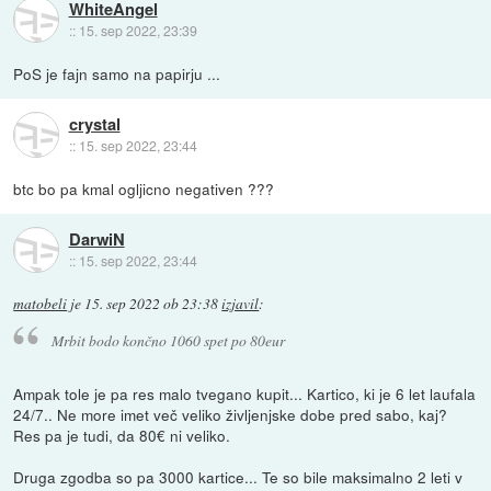
WhiteAngel
::
15. sep 2022, 23:39
PoS je fajn samo na papirju ...
crystal
::
15. sep 2022, 23:44
btc bo pa kmal ogljicno negativen ???
DarwiN
::
15. sep 2022, 23:44
matobeli
je
15. sep 2022 ob 23:38
izjavil
:
Mrbit bodo končno 1060 spet po 80eur
Ampak tole je pa res malo tvegano kupit... Kartico, ki je 6 let laufala
24/7.. Ne more imet več veliko življenjske dobe pred sabo, kaj?
Res pa je tudi, da 80€ ni veliko.
Druga zgodba so pa 3000 kartice... Te so bile maksimalno 2 leti v