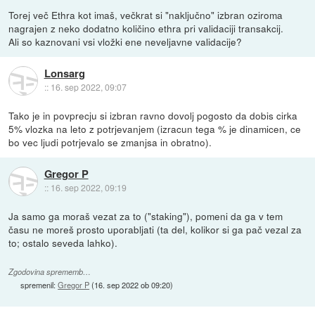
Torej več Ethra kot imaš, večkrat si "naključno" izbran oziroma
nagrajen z neko dodatno količino ethra pri validaciji transakcij.
Ali so kaznovani vsi vložki ene neveljavne validacije?
Lonsarg
::
16. sep 2022, 09:07
Tako je in povprecju si izbran ravno dovolj pogosto da dobis cirka
5% vlozka na leto z potrjevanjem (izracun tega % je dinamicen, ce
bo vec ljudi potrjevalo se zmanjsa in obratno).
Gregor P
::
16. sep 2022, 09:19
Ja samo ga moraš vezat za to ("staking"), pomeni da ga v tem
času ne moreš prosto uporabljati (ta del, kolikor si ga pač vezal za
to; ostalo seveda lahko).
Zgodovina sprememb…
spremenil:
Gregor P
(
16. sep 2022 ob 09:20
)