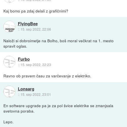
Kaj bomo pa zdaj delali z grafičnimi?
FlyingBee
::
15. sep 2022, 22:06
Naloži si dobroimetje na Bolho, boš moral večkrat na 1. mesto
spravit oglas.
Furbo
::
15. sep 2022, 22:23
Ravno ob pravem času za varčevanje z elektriko.
Lonsarg
::
15. sep 2022, 23:01
En software upgrade pa je za pol švice elektrike se zmanjsala
svetovna poraba.
Lepo.