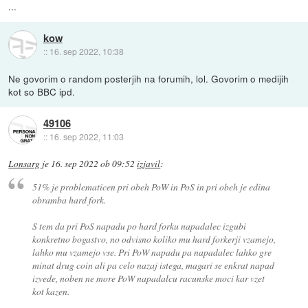
...
kow
::
16. sep 2022, 10:38
Ne govorim o random posterjih na forumih, lol. Govorim o medijih
kot so BBC ipd.
49106
::
16. sep 2022, 11:03
Lonsarg
je
16. sep 2022 ob 09:52
izjavil
:
51% je problematicen pri obeh PoW in PoS in pri obeh je edina
obramba hard fork.
S tem da pri PoS napadu po hard forku napadalec izgubi
konkretno bogastvo, no odvisno koliko mu hard forkerji vzamejo,
lahko mu vzamejo vse. Pri PoW napadu pa napadalec lahko gre
minat drug coin ali pa celo nazaj istega, magari se enkrat napad
izvede, noben ne more PoW napadalcu racunske moci kar vzet
kot kazen.