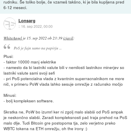
rudniku. Še toliko bolje, če vzameš takšno, ki je bila kupljena pred
6-12 meseci.
Lonsarg
::
16. sep 2022, 00:00
WhiteAngel
je
15. sep 2022 ob 23:39
izjavil
:
PoS je fajn samo na papirju ...
Plusi:
- faktor 10000 manj elektrike
- namesto da bi lastniki valute bili v nemilosti lastnikov minerjev so
lastniki valute sami svoji sefi
- pri PoS potencialna vlada z kvantnim superracnalnikom ne more
nič, v primeru PoW vlada lahko sesuje omrežje z računsko močjo
Minusi:
- bolj kompleksen software.
Skratka ne, PoW bo izumrl ker ni zgolj malo slabši od PoS ampak
je neskončno slabši. Zaradi kompleksnosti pač traja prehod na PoS
malo dlje. Tudi Bitcoin gre postopoma tja, zelo verjetno preko
WBTC tokena na ETH omrežju, oh the irony :)