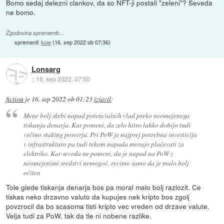
Bomo sedaj delezni clankov, da so NFT-ji postali "zeleni"? Seveda
ne bomo.
Zgodovina sprememb…
spremenil:
kow
(
16. sep 2022 ob 07:36
)
Lonsarg
::
16. sep 2022, 07:50
fiction
je
16. sep 2022 ob 01:23
izjavil
:
Mene bolj skrbi napad potencialnih vlad preko neomejenega
tiskanja denarja. Kar pomeni, da zelo hitro lahko dobijo tudi
večino staking powerja. Pri PoW je najprej potrebna investicija
v infrastrukturo pa tudi tekom napada morajo plačevati za
elektriko. Kar seveda ne pomeni, da je napad na PoW z
neomejenimi sredstvi nemogoč, recimo samo da je malo bolj
očiten
Tole glede tiskanja denarja bos pa moral malo bolj razlozit. Ce
tiskas neko drzavno valuto da kupujes nek kripto bos zgolj
povzrocil da bo scasoma tisti kripto vec vreden od drzave valute.
Velja tudi za PoW, tak da tle ni nobene razlike.