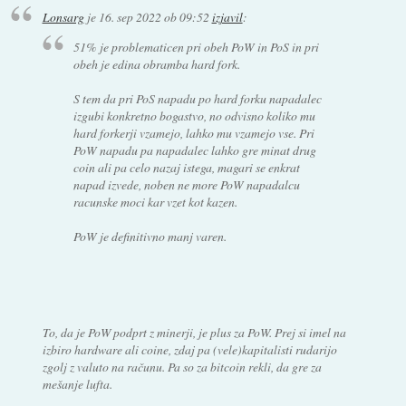
Lonsarg
je
16. sep 2022 ob 09:52
izjavil
:
51% je problematicen pri obeh PoW in PoS in pri
obeh je edina obramba hard fork.
S tem da pri PoS napadu po hard forku napadalec
izgubi konkretno bogastvo, no odvisno koliko mu
hard forkerji vzamejo, lahko mu vzamejo vse. Pri
PoW napadu pa napadalec lahko gre minat drug
coin ali pa celo nazaj istega, magari se enkrat
napad izvede, noben ne more PoW napadalcu
racunske moci kar vzet kot kazen.
PoW je definitivno manj varen.
To, da je PoW podprt z minerji, je plus za PoW. Prej si imel na
izbiro hardware ali coine, zdaj pa (vele)kapitalisti rudarijo
zgolj z valuto na računu. Pa so za bitcoin rekli, da gre za
mešanje lufta.