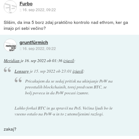
Furbo
::
16. sep 2022, 09:22
Slišim, da ima 5 borz zdaj praktično kontrolo nad ethrom, ker ga
imajo pri sebi večino?
gruntfürmich
::
16. sep 2022, 09:22
Meridian
je
16. sep 2022 ob 01:36
izjavil
:
Lonsarg
je
15. sep 2022 ob 23:01
izjavil
:
Pricakujem da se sedaj pritisk na ukinjanje PoW na
preostalih blockchainih, torej predvsem BTC, se
bolj poveca in da PoW pocasi izumre.
Lahko forkaš BTC in ga spraviš na PoS. Večina ljudi bo še
vseeno ostalo na PoW-u in to z utemeljenimi razlogi.
zakaj?