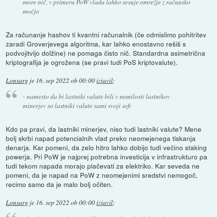
more nič, v primeru PoW vlada lahko sesuje omrežje z računsko
močjo
Za računanje hashov ti kvantni računalnik (če odmislimo pohitritev
zaradi Groverjevega algoritma, kar lahko enostavno rešiš s
podvojitvijo dolžine) ne pomaga čisto nič. Standardna asimetrična
kriptografija je ogrožena (se pravi tudi PoS kriptovalute).
Lonsarg
je
16. sep 2022 ob 00:00
izjavil
:
- namesto da bi lastniki valute bili v nemilosti lastnikov
minerjev so lastniki valute sami svoji sefi
Kdo pa pravi, da lastniki minerjev, niso tudi lastniki valute? Mene
bolj skrbi napad potencialnih vlad preko neomejenega tiskanja
denarja. Kar pomeni, da zelo hitro lahko dobijo tudi večino staking
powerja. Pri PoW je najprej potrebna investicija v infrastrukturo pa
tudi tekom napada morajo plačevati za elektriko. Kar seveda ne
pomeni, da je napad na PoW z neomejenimi sredstvi nemogoč,
recimo samo da je malo bolj očiten.
Lonsarg
je
16. sep 2022 ob 00:00
izjavil
: