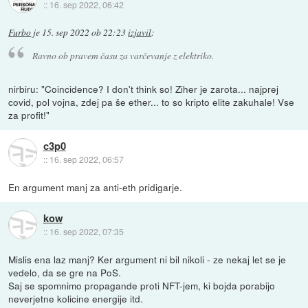
::
16. sep 2022, 06:42
Furbo
je
15. sep 2022 ob 22:23
izjavil
:
Ravno ob pravem času za varčevanje z elektriko.
nirbiru: "Coincidence? I don't think so! Ziher je zarota... najprej
covid, pol vojna, zdej pa še ether... to so kripto elite zakuhale! Vse
za profit!"
c3p0
::
16. sep 2022, 06:57
En argument manj za anti-eth pridigarje.
kow
::
16. sep 2022, 07:35
Mislis ena laz manj? Ker argument ni bil nikoli - ze nekaj let se je
vedelo, da se gre na PoS.
Saj se spomnimo propagande proti NFT-jem, ki bojda porabijo
neverjetne kolicine energije itd.