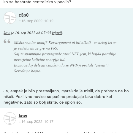
ko se hashrate centralizira v poolih?
c3p0
::
16. sep 2022, 10:12
kow
je
16. sep 2022 ob 07:35
izjavil
:
Mislis ena laz manj? Ker argument ni bil nikoli - ze nekaj let se
je vedelo, da se gre na PoS.
Saj se spomnimo propagande proti NFT-jem, ki bojda porabijo
neverjetne kolicine energije itd.
Bomo sedaj delezni clankov, da so NFT-ji postali "zeleni"?
Seveda ne bomo.
Ja, ampak je bilo prestavljano, marsikdo je mislil, da prehoda ne bo
nikoli. Pozitivne novice se pač ne prodajajo tako dobro kot
negativne, zato so bolj skrite, če sploh so.
kow
::
16. sep 2022, 10:17