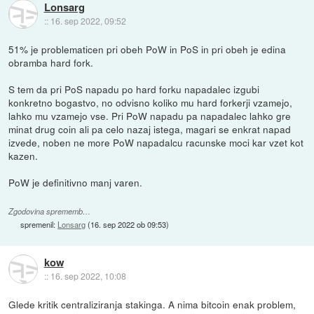
Lonsarg
::
16. sep 2022, 09:52
51% je problematicen pri obeh PoW in PoS in pri obeh je edina
obramba hard fork.
S tem da pri PoS napadu po hard forku napadalec izgubi
konkretno bogastvo, no odvisno koliko mu hard forkerji vzamejo,
lahko mu vzamejo vse. Pri PoW napadu pa napadalec lahko gre
minat drug coin ali pa celo nazaj istega, magari se enkrat napad
izvede, noben ne more PoW napadalcu racunske moci kar vzet kot
kazen.
PoW je definitivno manj varen.
Zgodovina sprememb…
spremenil:
Lonsarg
(
16. sep 2022 ob 09:53
)
kow
::
16. sep 2022, 10:08
Glede kritik centraliziranja stakinga. A nima bitcoin enak problem,