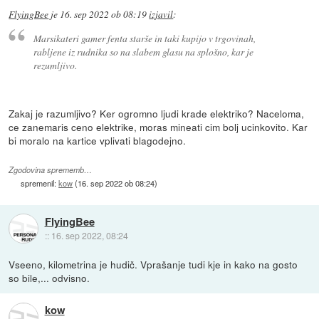
FlyingBee
je
16. sep 2022 ob 08:19
izjavil
:
Marsikateri gamer fenta starše in taki kupijo v trgovinah,
rabljene iz rudnika so na slabem glasu na splošno, kar je
rezumljivo.
Zakaj je razumljivo? Ker ogromno ljudi krade elektriko? Naceloma,
ce zanemaris ceno elektrike, moras mineati cim bolj ucinkovito. Kar
bi moralo na kartice vplivati blagodejno.
Zgodovina sprememb…
spremenil:
kow
(
16. sep 2022 ob 08:24
)
FlyingBee
::
16. sep 2022, 08:24
Vseeno, kilometrina je hudič. Vprašanje tudi kje in kako na gosto
so bile,... odvisno.
kow