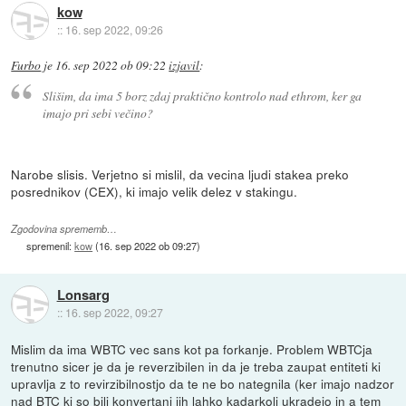
kow
::
16. sep 2022, 09:26
Furbo
je
16. sep 2022 ob 09:22
izjavil
:
Slišim, da ima 5 borz zdaj praktično kontrolo nad ethrom, ker ga
imajo pri sebi večino?
Narobe slisis. Verjetno si mislil, da vecina ljudi stakea preko
posrednikov (CEX), ki imajo velik delez v stakingu.
Zgodovina sprememb…
spremenil:
kow
(
16. sep 2022 ob 09:27
)
Lonsarg
::
16. sep 2022, 09:27
Mislim da ima WBTC vec sans kot pa forkanje. Problem WBTCja
trenutno sicer je da je reverzibilen in da je treba zaupat entiteti ki
upravlja z to revirzibilnostjo da te ne bo nategnila (ker imajo nadzor
nad BTC ki so bili konvertani jih lahko kadarkoli ukradejo in a tem