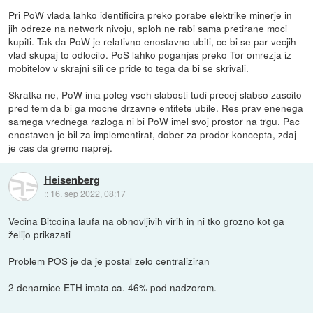
Pri PoW vlada lahko identificira preko porabe elektrike minerje in
jih odreze na network nivoju, sploh ne rabi sama pretirane moci
kupiti. Tak da PoW je relativno enostavno ubiti, ce bi se par vecjih
vlad skupaj to odlocilo. PoS lahko poganjas preko Tor omrezja iz
mobitelov v skrajni sili ce pride to tega da bi se skrivali.
Skratka ne, PoW ima poleg vseh slabosti tudi precej slabso zascito
pred tem da bi ga mocne drzavne entitete ubile. Res prav enenega
samega vrednega razloga ni bi PoW imel svoj prostor na trgu. Pac
enostaven je bil za implementirat, dober za prodor koncepta, zdaj
je cas da gremo naprej.
Heisenberg
::
16. sep 2022, 08:17
Vecina Bitcoina laufa na obnovljivih virih in ni tko grozno kot ga
želijo prikazati
Problem POS je da je postal zelo centraliziran
2 denarnice ETH imata ca. 46% pod nadzorom.