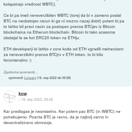
kolapsirajo vrednost WBTC).
Ce bi pa imeli nereverzibilen WBTC (torej da bi v zameno poslal
BTC na neobstojec racun ki ga ni mozno nazaj dobit) potem bi pa
to lahko bil pravi nacin za postopen prenos BTCjev iz Bitcoin
blockchaina na Etherum blockchain. Bitcoin bi tako scasoma
obstajal le se kot ERC20 token na ETHju.
ETH developerji bi lahko v core kodo od ETH vgradili mehanizem
za nereverzibilni prenos BTCjrv v ETH token, to bi bilo
fenomenalno :)
Zgodovina sprememb…
spremenil:
Lonsarg
(
16. sep 2022 ob 09:28
)
kow
::
16. sep 2022, 09:28
Kar predlagas je nesmiselno. Ker potem pac BTC (in WBTC) ne
potrebujemo. Poanta BTC je ravno, da je najbolj varno in
decentralizirano obmrezje.