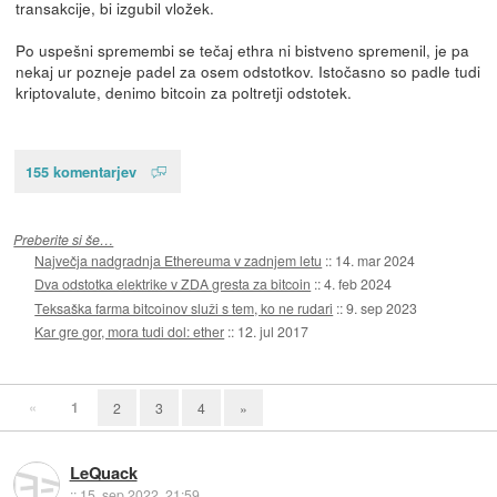
transakcije, bi izgubil vložek.
Po uspešni spremembi se tečaj ethra ni bistveno spremenil, je pa
nekaj ur pozneje padel za osem odstotkov. Istočasno so padle tudi
kriptovalute, denimo bitcoin za poltretji odstotek.
155 komentarjev
Preberite si še…
Največja nadgradnja Ethereuma v zadnjem letu
::
14. mar 2024
Dva odstotka elektrike v ZDA gresta za bitcoin
::
4. feb 2024
Teksaška farma bitcoinov služi s tem, ko ne rudari
::
9. sep 2023
Kar gre gor, mora tudi dol: ether
::
12. jul 2017
«
1
2
3
4
»
LeQuack
::
15. sep 2022, 21:59