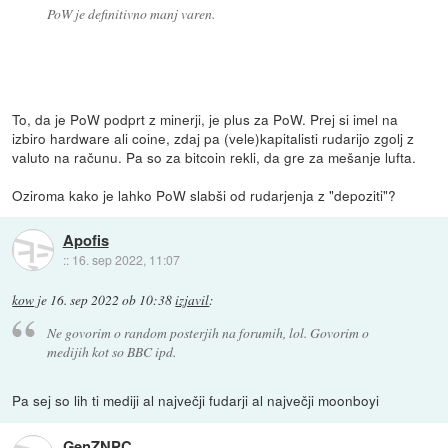
PoW je definitivno manj varen.
To, da je PoW podprt z minerji, je plus za PoW. Prej si imel na
izbiro hardware ali coine, zdaj pa (vele)kapitalisti rudarijo zgolj z
valuto na računu. Pa so za bitcoin rekli, da gre za mešanje lufta.
Oziroma kako je lahko PoW slabši od rudarjenja z "depoziti"?
Apofis
::
16. sep 2022, 11:07
kow
je
16. sep 2022 ob 10:38
izjavil
:
Ne govorim o random posterjih na forumih, lol. Govorim o
medijih kot so BBC ipd.
Pa sej so lih ti mediji al največji fudarji al največji moonboyi
GenZNPC