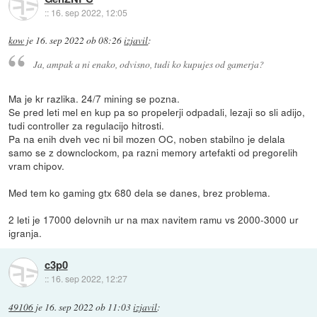
::
16. sep 2022, 12:05
kow
je
16. sep 2022 ob 08:26
izjavil
:
Ja, ampak a ni enako, odvisno, tudi ko kupujes od gamerja?
Ma je kr razlika. 24/7 mining se pozna.
Se pred leti mel en kup pa so propelerji odpadali, lezaji so sli adijo,
tudi controller za regulacijo hitrosti.
Pa na enih dveh vec ni bil mozen OC, noben stabilno je delala
samo se z downclockom, pa razni memory artefakti od pregorelih
vram chipov.
Med tem ko gaming gtx 680 dela se danes, brez problema.
2 leti je 17000 delovnih ur na max navitem ramu vs 2000-3000 ur
igranja.
c3p0
::
16. sep 2022, 12:27
49106
je
16. sep 2022 ob 11:03
izjavil
: