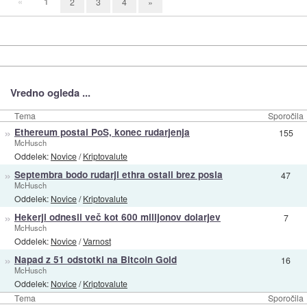
«
1
2
3
4
»
Vredno ogleda ...
Tema
Sporočila
»
Ethereum postal PoS, konec rudarjenja
155
McHusch
Oddelek:
Novice
/
Kriptovalute
»
Septembra bodo rudarji ethra ostali brez posla
47
McHusch
Oddelek:
Novice
/
Kriptovalute
»
Hekerji odnesli več kot 600 milijonov dolarjev
7
McHusch
Oddelek:
Novice
/
Varnost
»
Napad z 51 odstotki na Bitcoin Gold
16
McHusch
Oddelek:
Novice
/
Kriptovalute
Tema
Sporočila