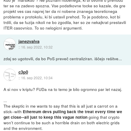
Kdo je "marsikdo"? Ne poznam nobenega, ki bi dvomil o prehodu
ter se na zadevo spozna. Vse podatkovne tocke so kazale, da gre
projekt ves cas naprej ter da ni nobene znanega teoreticnega
problema v protokolu, ki bi ustavil prehod. To je podobno, kot bi
trdili, da se fuzija nikoli ne bo zgodila, ker so ze nekajkrat prestavili
ITER casovnico. To so nelogicni argumenti.
janezvalva
::
16. sep 2022, 10:32
zdaj so ugotovili, da bo PoS preveč centraliziran. iščejo rešitve...
c3p0
::
16. sep 2022, 10:34
A si nov v kriptu? FUDa na to temo je bilo ogromno par let nazaj.
...
The skeptic in me wants to say that this is all just a carrot on a
stick--with
Ethereum devs pulling back the treat every time we
going that crypto
get close--all just to keep this vague notion
won't continue to be such a horrible drain on both electric grids
and the environment.