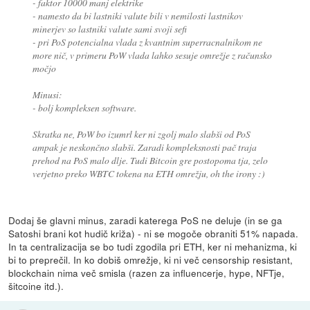
- faktor 10000 manj elektrike
- namesto da bi lastniki valute bili v nemilosti lastnikov
minerjev so lastniki valute sami svoji sefi
- pri PoS potencialna vlada z kvantnim superracnalnikom ne
more nič, v primeru PoW vlada lahko sesuje omrežje z računsko
močjo
Minusi:
- bolj kompleksen software.
Skratka ne, PoW bo izumrl ker ni zgolj malo slabši od PoS
ampak je neskončno slabši. Zaradi kompleksnosti pač traja
prehod na PoS malo dlje. Tudi Bitcoin gre postopoma tja, zelo
verjetno preko WBTC tokena na ETH omrežju, oh the irony :)
Dodaj še glavni minus, zaradi katerega PoS ne deluje (in se ga
Satoshi brani kot hudič križa) - ni se mogoče obraniti 51% napada.
In ta centralizacija se bo tudi zgodila pri ETH, ker ni mehanizma, ki
bi to preprečil. In ko dobiš omrežje, ki ni več censorship resistant,
blockchain nima več smisla (razen za influencerje, hype, NFTje,
šitcoine itd.).