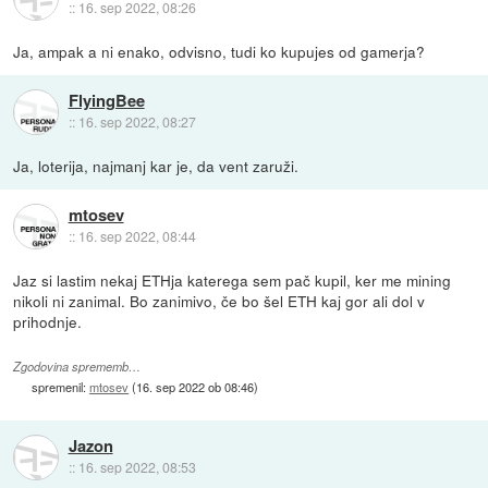
::
16. sep 2022, 08:26
Ja, ampak a ni enako, odvisno, tudi ko kupujes od gamerja?
FlyingBee
::
16. sep 2022, 08:27
Ja, loterija, najmanj kar je, da vent zaruži.
mtosev
::
16. sep 2022, 08:44
Jaz si lastim nekaj ETHja katerega sem pač kupil, ker me mining
nikoli ni zanimal. Bo zanimivo, če bo šel ETH kaj gor ali dol v
prihodnje.
Zgodovina sprememb…
spremenil:
mtosev
(
16. sep 2022 ob 08:46
)
Jazon
::
16. sep 2022, 08:53