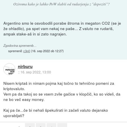
Oziroma kako je lahko PoW slabši od rudarjenja z "depoziti"?
Argentino smo le osvobodili porabe štroma in megaton CO2 (se je
že ohladilo), pa spet vam nekaj ne paše... Z valuto ne rudariš,
ampak stake-aš in si zato nagrajen.
Zgodovina sprememb…
spremenil:
c3p0
(
16. sep 2022 ob 12:27
)
nirburu
::
16. sep 2022, 13:00
Nisem kriptaš in nimam pojma kaj točno to tehnično pomeni za
kriptovaluto.
Vem pa da takoj so se vsem zvile gačice v klopčič, ko so videli, da
ne bo več easy money.
Kaj pa če...če bi nehali špekulirati in začeli valuto dejansko
uporabljati?