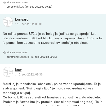
Zgodovina sprememb…
spremenil:
kow
(
16. sep 2022 ob 09:29
)
Lonsarg
::
16. sep 2022, 09:30
Ne edina poanta BTCja je psihologija ljudi da so ga sprejeli kot
hranilca vrednost. BTC kot blockchain je nepomemben. Oziroma bil
je pomemben za zacetno razporeditev, sedaj je obsolete.
Zgodovina sprememb…
spremenil:
Lonsarg
(
16. sep 2022 ob 09:32
)
kow
::
16. sep 2022, 09:36
Marsikaj je tehnolosko "obsolete", pa se vedno uporabljamo. To je
slab argument. "Psihologija ljudi" je morda vecvredna kot vsa
tehnologija skupaj.
Ce bomo BTC res sprejeli kot hranilec vrednosti, je zlato obsolete.
Problem je flawed btc-jev protokol (ker ni perpetual nagrade). To je