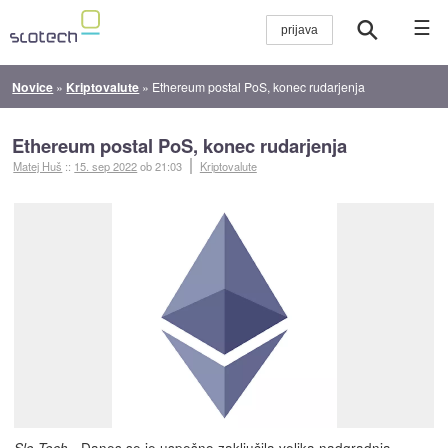
☰
Novice
»
Kriptovalute
»
Ethereum postal PoS, konec rudarjenja
Ethereum postal PoS, konec rudarjenja
Matej Huš
::
15. sep 2022
ob 21:03
Kriptovalute
- Danes se je uspešno zaključila
velika nadgradnja
Slo-Tech