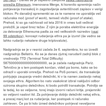
omrežja Ethereum
, imenovana Merge, ki korenito spreminja način
potrjevanja transakcij in zagotavljanje avtentičnosti zapisov v verigi
blokov. Po današnji spremembi se za te namene ne uporablja več
računska moč (
), temveč vložki (
).
proof of work
proof of stake
Prehod, ki so ga načrtovali od leta 2016 in vmes tudi večkrat
preložili, je uspel brez težav. Z njim je poraba električne energije
za delovanje Ethereuma padla za več velikostnih razredov (
vsaj
99 odstotkov
), koncept rudarjenja ethra pa je izumrl (še vedno se
lahko rudarijo nekatere druge kriptovalute).
Nadgradnja se je v resnici začela že 6. septembra, ko so izvedli
nadgradnjo Bellatrix. Ko se je danes zjutraj narudaril zadnji blok z
vrednostjo TTD (Terminal Total Difficulty)
58750000000000000000000, se je začela nadgradnja Pariz.
Tehnično je s tem postopek končan, videli pa bomo, kako se bo
odrazil v uporabi omrežja. Prehod na PoS pomeni, da transakcije
potrjujejo zaupanja vredni deležniki, ki v ta namen zastavijo nekaj
svojega ethra. Algoritem bo nato vsakokrat izbral naključni odbor
oziroma skupino deležnikov, ki bodo potrdili transakcije. Potrdijo se
le tedaj, ko so veljavne, torej imajo izvorni računi kritje, prejemniki
so veljavni naslovi itd. Za potrjevanje dobijo deležniki nekaj ethra,
a precej manj kot za rudarjenje, ker postopek ni računsko
zahteven. Če pa bi kdo izmed deležnikov potrjeval neveljavne