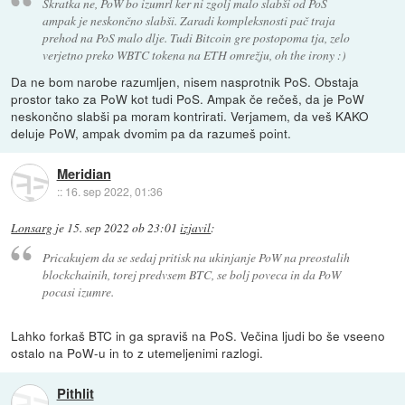
Skratka ne, PoW bo izumrl ker ni zgolj malo slabši od PoS
ampak je neskončno slabši. Zaradi kompleksnosti pač traja
prehod na PoS malo dlje. Tudi Bitcoin gre postopoma tja, zelo
verjetno preko WBTC tokena na ETH omrežju, oh the irony :)
Da ne bom narobe razumljen, nisem nasprotnik PoS. Obstaja
prostor tako za PoW kot tudi PoS. Ampak če rečeš, da je PoW
neskončno slabši pa moram kontrirati. Verjamem, da veš KAKO
deluje PoW, ampak dvomim pa da razumeš point.
Meridian
::
16. sep 2022, 01:36
Lonsarg
je
15. sep 2022 ob 23:01
izjavil
:
Pricakujem da se sedaj pritisk na ukinjanje PoW na preostalih
blockchainih, torej predvsem BTC, se bolj poveca in da PoW
pocasi izumre.
Lahko forkaš BTC in ga spraviš na PoS. Večina ljudi bo še vseeno
ostalo na PoW-u in to z utemeljenimi razlogi.
Pithlit