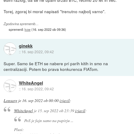
edini razlog, da se ne upam drzati BTC, recimo 20 let in vec.
Torej, zgoraj bi moral napisati "trenutno najbolj varno".
Zgodovina sprememb…
spremenil:
kow
(
16. sep 2022 ob 09:36
)
ginekk
::
16. sep 2022, 09:42
Super. Samo še ETH se nabere pri parih kitih in smo na
centralizaciji. Potem bo prava konkurenca FIATom.
WhiteAngel
::
16. sep 2022, 09:42
Lonsarg
je
16. sep 2022 ob 00:00
izjavil
:
WhiteAngel
je
15. sep 2022 ob 23:39
izjavil
:
PoS je fajn samo na papirju ...
Plusi: