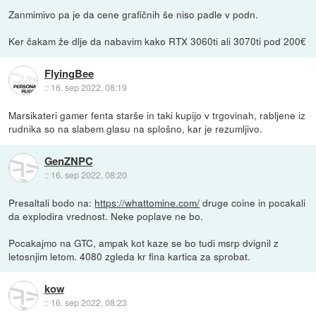
Zanmimivo pa je da cene grafičnih še niso padle v podn.
Ker čakam že dlje da nabavim kako RTX 3060ti ali 3070ti pod 200€
FlyingBee
::
16. sep 2022, 08:19
Marsikateri gamer fenta starše in taki kupijo v trgovinah, rabljene iz
rudnika so na slabem glasu na splošno, kar je rezumljivo.
GenZNPC
::
16. sep 2022, 08:20
Presaltali bodo na:
https://whattomine.com/
druge coine in pocakali
da explodira vrednost. Neke poplave ne bo.
Pocakajmo na GTC, ampak kot kaze se bo tudi msrp dvignil z
letosnjim letom. 4080 zgleda kr fina kartica za sprobat.
kow
::
16. sep 2022, 08:23