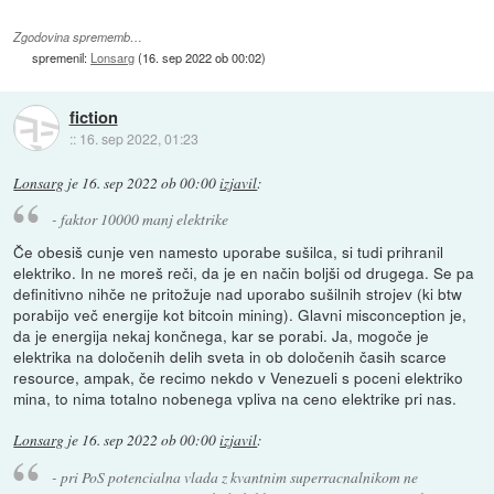
Zgodovina sprememb…
spremenil:
Lonsarg
(
16. sep 2022 ob 00:02
)
fiction
::
16. sep 2022, 01:23
Lonsarg
je
16. sep 2022 ob 00:00
izjavil
:
- faktor 10000 manj elektrike
Če obesiš cunje ven namesto uporabe sušilca, si tudi prihranil
elektriko. In ne moreš reči, da je en način boljši od drugega. Se pa
definitivno nihče ne pritožuje nad uporabo sušilnih strojev (ki btw
porabijo več energije kot bitcoin mining). Glavni misconception je,
da je energija nekaj končnega, kar se porabi. Ja, mogoče je
elektrika na določenih delih sveta in ob določenih časih scarce
resource, ampak, če recimo nekdo v Venezueli s poceni elektriko
mina, to nima totalno nobenega vpliva na ceno elektrike pri nas.
Lonsarg
je
16. sep 2022 ob 00:00
izjavil
:
- pri PoS potencialna vlada z kvantnim superracnalnikom ne