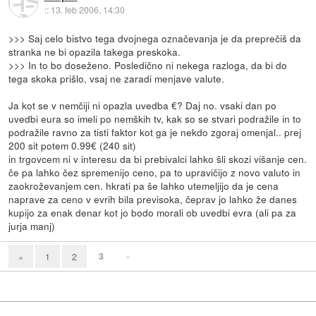
::
13. feb 2006, 14:30
>>> Saj celo bistvo tega dvojnega označevanja je da preprečiš da
stranka ne bi opazila takega preskoka.
>>> In to bo doseženo. Posledično ni nekega razloga, da bi do
tega skoka prišlo, vsaj ne zaradi menjave valute.
Ja kot se v nemčiji ni opazla uvedba €? Daj no. vsaki dan po
uvedbi eura so imeli po nemških tv, kak so se stvari podražile in to
podražile ravno za tisti faktor kot ga je nekdo zgoraj omenjal.. prej
200 sit potem 0.99€ (240 sit)
in trgovcem ni v interesu da bi prebivalci lahko šli skozi višanje cen.
če pa lahko čez spremenijo ceno, pa to upravičijo z novo valuto in
zaokroževanjem cen. hkrati pa še lahko utemeljijo da je cena
naprave za ceno v evrih bila previsoka, čeprav jo lahko že danes
kupijo za enak denar kot jo bodo morali ob uvedbi evra (ali pa za
jurja manj)
3
»
«
1
2