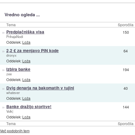
Vredno ogleda ...
Tema
Sporočila
»
Predplačniška visa
150
PrihajaNodi
Oddelek:
Loža
»
2,2 € za menjavo PIN kode
64
dronyx
Oddelek:
Loža
»
Izbira banke
194
zee
Oddelek:
Loža
»
Dvig denarja na bakomatih v tujini
40
whatever
Oddelek:
Loža
»
Banke dražijo storitve!
144
Volk|
Oddelek:
Loža
Tema
Sporočila
Več podobnih tem