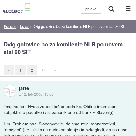
☰
Forum
»
Loža
»
Dvig gotovine bo za komitente NLB po novem stal 80 SIT
Dvig gotovine bo za komitente NLB po novem
stal 80 SIT
3
»
«
1
2
jarre
::
12. feb 2006, 13:07
imagination: Hvala za bolj točne podatke. Očitno imam sam
subjektivne podatke (vir: bančnik ene od bank v Sloveniji).
Hm. Problem nas, Slovencev je, da smo zelo konzervativni,
"omejeni" (ne mislim na duševno stanje) in ozkogledi, da so naše
nakupovalne navade in poznavanje naših pravic zelo slabe,