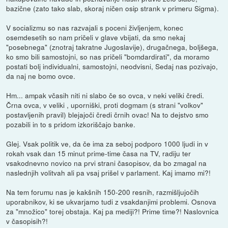
bazične (zato tako slab, skoraj ničen osip strank v primeru Sigma).
V socializmu so nas razvajali s poceni življenjem, konec
osemdesetih so nam pričeli v glave vbijati, da smo nekaj
"posebnega" (znotraj takratne Jugoslavije), drugačnega, boljšega,
ko smo bili samostojni, so nas pričeli "bomdardirati", da moramo
postati bolj individualni, samostojni, neodvisni, Sedaj nas pozivajo,
da naj ne bomo ovce.
Hm... ampak včasih niti ni slabo če so ovca, v neki veliki čredi.
Črna ovca, v veliki , uporniški, proti dogmam (s strani "volkov"
postavljenih pravil) blejajoči čredi črnih ovac! Na to dejstvo smo
pozabili in to s pridom izkoriščajo banke.
Glej. Vsak politik ve, da če ima za seboj podporo 1000 ljudi in v
rokah vsak dan 15 minut prime-time časa na TV, radiju ter
vsakodnevno novico na prvi strani časopisov, da bo zmagal na
naslednjih volitvah ali pa vsaj prišel v parlament. Kaj imamo mi?!
Na tem forumu nas je kakšnih 150-200 resnih, razmišljujočih
uporabnikov, ki se ukvarjamo tudi z vsakdanjimi problemi. Osnova
za "množico" torej obstaja. Kaj pa mediji?! Prime time?! Naslovnica
v časopisih?!