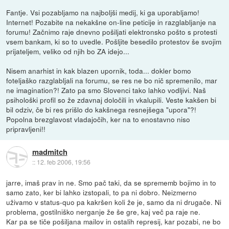
Fantje. Vsi pozabljamo na najboljši medij, ki ga uporabljamo!
Internet! Pozabite na nekakšne on-line peticije in razglabljanje na
forumu! Začnimo raje dnevno pošiljati elektronsko pošto s protesti
vsem bankam, ki so to uvedle. Pošljite besedilo protestov še svojim
prijateljem, veliko od njih bo ZA idejo...
Nisem anarhist in kak blazen upornik, toda... dokler bomo
foteljaško razglabljali na forumu, se res ne bo nič spremenilo, mar
ne imagination?! Zato pa smo Slovenci tako lahko vodljivi. Naš
psihološki profil so že zdavnaj določili in vkalupili. Veste kakšen bi
bil odziv, če bi res prišlo do kakšnega resnejšega "upora"?!
Popolna brezglavost vladajočih, ker na to enostavno niso
pripravljeni!!
madmitch
::
12. feb 2006, 19:56
jarre, imaš prav in ne. Smo pač taki, da se sprememb bojimo in to
samo zato, ker bi lahko izstopali, to pa ni dobro. Neizmerno
uživamo v status-quo pa kakršen koli že je, samo da ni drugače. Ni
problema, gostilniško nerganje že še gre, kaj več pa raje ne.
Kar pa se tiče pošiljana mailov in ostalih represij, kar pozabi, ne bo