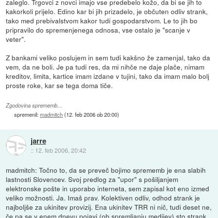
zaleglo. Trgovci z novci imajo vse predebelo kožo, da bi se jih to
kakorkoli prijelo. Edino kar bi jih prizadelo, je občuten odliv strank,
tako med prebivalstvom kakor tudi gospodarstvom. Le to jih bo
pripravilo do spremenjenega odnosa, vse ostalo je "scanje v
veter".
Z bankami veliko poslujem in sem tudi kakšno že zamenjal, tako da
vem, da ne boli. Je pa tudi res, da mi nihče ne daje plače, nimam
kreditov, limita, kartice imam izdane v tujini, tako da imam malo bolj
proste roke, kar se tega doma tiče.
Zgodovina sprememb…
spremenil:
madmitch
(
12. feb 2006 ob 20:00
)
jarre
::
12. feb 2006, 20:42
madmitch: Točno to, da se preveč bojimo sprememb je ena slabih
lastnosti Slovencev. Svoj predlog za "upor" s pošiljanjem
elektronske pošte in uporabo interneta, sem zapisal kot eno izmed
veliko možnosti. Ja. Imaš prav. Kolektiven odliv, odhod strank je
najboljše za ukinitev provizij. Ena ukinitev TRR ni nič, tudi deset ne,
če pa se v enem dnevu pojavi (ob spremljanju medijev) sto strank,