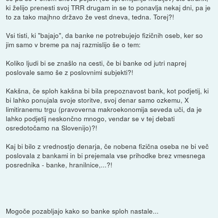
ki želijo prenesti svoj TRR drugam in se to ponavlja nekaj dni, pa je
to za tako majhno državo že vest dneva, tedna. Torej?!
Vsi tisti, ki "bajajo", da banke ne potrebujejo fizičnih oseb, ker so
jim samo v breme pa naj razmislijo še o tem:
Koliko ljudi bi se znašlo na cesti, če bi banke od jutri naprej
poslovale samo še z poslovnimi subjekti?!
Kakšna, če sploh kakšna bi bila prepoznavost bank, kot podjetij, ki
bi lahko ponujala svoje storitve, svoj denar samo ozkemu, X
limitiranemu trgu (pravoverna makroekonomija seveda uči, da je
lahko podjetij neskončno mnogo, vendar se v tej debati
osredotočamo na Slovenijo)?!
Kaj bi bilo z vrednostjo denarja, če nobena fizična oseba ne bi več
poslovala z bankami in bi prejemala vse prihodke brez vmesnega
posrednika - banke, hranilnice,...?!
Mogoče pozabljajo kako so banke sploh nastale...