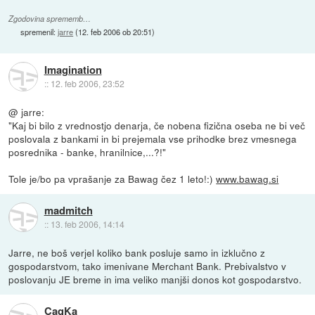
Zgodovina sprememb…
spremenil:
jarre
(
12. feb 2006 ob 20:51
)
Imagination
::
12. feb 2006, 23:52
@ jarre:
"Kaj bi bilo z vrednostjo denarja, če nobena fizična oseba ne bi več
poslovala z bankami in bi prejemala vse prihodke brez vmesnega
posrednika - banke, hranilnice,...?!"
Tole je/bo pa vprašanje za Bawag čez 1 leto!:)
www.bawag.si
madmitch
::
13. feb 2006, 14:14
Jarre, ne boš verjel koliko bank posluje samo in izklučno z
gospodarstvom, tako imenivane Merchant Bank. Prebivalstvo v
poslovanju JE breme in ima veliko manjši donos kot gospodarstvo.
CaqKa