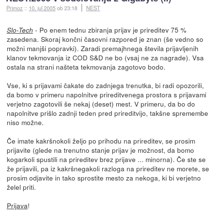
Primoz
::
10. jul 2005
ob 23:18
NEST
- Po enem tednu zbiranja prijav je prireditev 75 %
Slo-Tech
zasedena. Skoraj končni časovni razpored je znan (še vedno so
možni manjši popravki). Zaradi premajhnega števila prijavljenih
klanov tekmovanja iz COD S&D ne bo (vsaj ne za nagrade). Vsa
ostala na strani našteta tekmovanja zagotovo bodo.
Vse, ki s prijavami čakate do zadnjega trenutka, bi radi opozorili,
da bomo v primeru napolnitve prireditvenega prostora s prijavami
verjetno zagotovili še nekaj (deset) mest. V primeru, da bo do
napolnitve prišlo zadnji teden pred prireditvijo, takšne spremembe
niso možne.
Če imate kakršnokoli željo po prihodu na prireditev, se prosim
prijavite (glede na trenutno stanje prijav je možnost, da bomo
kogarkoli spustili na prireditev brez prijave ... minorna). Če ste se
že prijavili, pa iz kakršnegakoli razloga na prireditev ne morete, se
prosim odjavite in tako sprostite mesto za nekoga, ki bi verjetno
želel priti.
Prijava
!