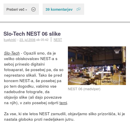
39 komentarjev
Preberi več »
Slo-Tech NEST 06 slike
kuglvinkl
::
23. jul 2006
ob 05:42
NEST
- Opazili smo, da je
Slo-Tech
veliko obiskovalcev NEST-a s
seboj prineslo digitalni
fotoaparat, še posebej pa, da so
neprestano slikali. Tako še pred
koncem NEST-a, še posebej pa
po tem dogodku, vabimo vse
NEST 06 (madviper)
nadebudne fotografe, da
objavijo slike (ali dajo povezave
na njih), v zato posebej odprti
temi
.
Za vse, ki ste letos NEST zamudili, objavljamo sliko prizorišča, ki je
nastala globoko proti nedeljskem jutru.