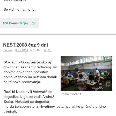
Se vidimo na morju.
106 komentarjev
NEST.2008 čez 9 dni
Primoz
::
9. jul 2008
ob 01:49
NEST
- Objavljen je skoraj
Slo-Tech
dokončen seznam predavanj. Ko
dobimo dokončno potrditev,
bomo verjetno na seznam dodali
še tri nova predavanja.
Radi bi izpostavili
del
hekerski
Polna dvorana
dogodka, ki ga bo vodil Andraž
Sraka. Nekateri se dogodka
morda še spomnite iz Hrvatinov, ostali pa lahko pričnete pridno
trenirati.