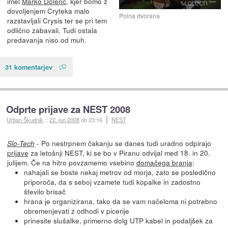
imel
Marko Dolenc
, kjer bomo z
dovoljenjem Cryteka malo
Polna dvorana
razstavljali Crysis ter se pri tem
odlično zabavali. Tudi ostala
predavanja niso od muh.
31 komentarjev
Odprte prijave za NEST 2008
Urban Škudnik
::
22. jun 2008
ob 23:16
NEST
- Po nestrpnem čakanju se danes tudi uradno odpirajo
Slo-Tech
prijave
za letošnji NEST, ki se bo v Piranu odvijal med 18. in 20.
julijem. Če na hitro povzamemo vsebino
domačega branja
:
nahajali se boste nekaj metrov od morja, zato se posledično
priporoča, da s seboj vzamete tudi kopalke in zadostno
število brisač
hrana je organizirana, tako da se vam načeloma ni potrebno
obremenjevati z odhodi v picerije
prinesite slušalke, primerno dolg UTP kabel in podaljšek za