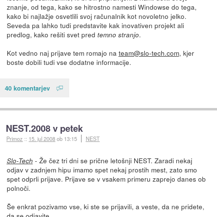
znanje, od tega, kako se hitrostno namesti Windowse do tega,
kako bi najlažje osvetlili svoj računalnik kot novoletno jelko.
Seveda pa lahko tudi predstavite kak inovativen projekt ali
predlog, kako rešiti svet pred
.
temno stranjo
Kot vedno naj prijave tem romajo na
team@slo-tech.com
, kjer
boste dobili tudi vse dodatne informacije.
40 komentarjev
NEST.2008 v petek
Primoz
::
15. jul 2008
ob 13:15
NEST
- Že čez tri dni se prične letošnji NEST. Zaradi nekaj
Slo-Tech
odjav v zadnjem hipu imamo spet nekaj prostih mest, zato smo
spet odprli prijave. Prijave se v vsakem primeru zaprejo danes ob
polnoči.
Še enkrat pozivamo vse, ki ste se prijavili, a veste, da ne pridete,
da se odjavite.