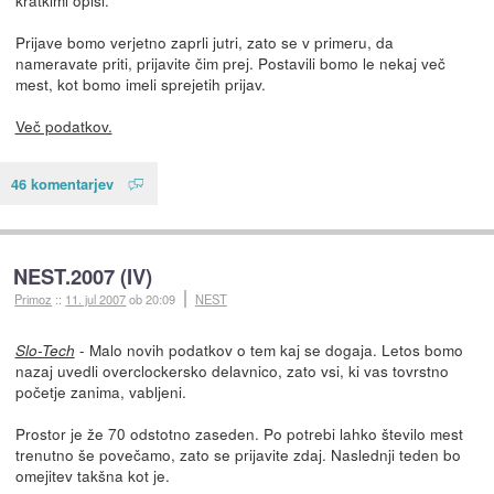
Prijave bomo verjetno zaprli jutri, zato se v primeru, da
nameravate priti, prijavite čim prej. Postavili bomo le nekaj več
mest, kot bomo imeli sprejetih prijav.
Več podatkov.
46 komentarjev
NEST.2007 (IV)
Primoz
::
11. jul 2007
ob 20:09
NEST
- Malo novih podatkov o tem kaj se dogaja. Letos bomo
Slo-Tech
nazaj uvedli overclockersko delavnico, zato vsi, ki vas tovrstno
početje zanima, vabljeni.
Prostor je že 70 odstotno zaseden. Po potrebi lahko število mest
trenutno še povečamo, zato se prijavite zdaj. Naslednji teden bo
omejitev takšna kot je.