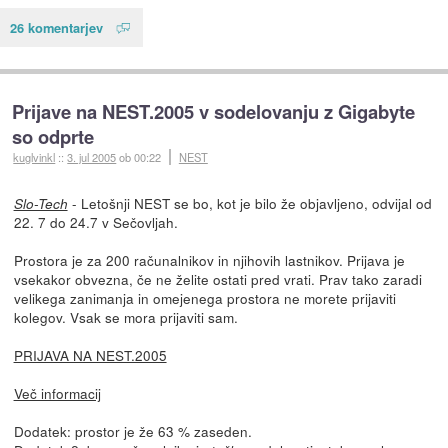
26 komentarjev
Prijave na NEST.2005 v sodelovanju z Gigabyte
so odprte
kuglvinkl
::
3. jul 2005
ob 00:22
NEST
- Letošnji NEST se bo, kot je bilo že objavljeno, odvijal od
Slo-Tech
22. 7 do 24.7 v Sečovljah.
Prostora je za 200 računalnikov in njihovih lastnikov. Prijava je
vsekakor obvezna, če ne želite ostati pred vrati. Prav tako zaradi
velikega zanimanja in omejenega prostora ne morete prijaviti
kolegov. Vsak se mora prijaviti sam.
PRIJAVA NA NEST.2005
Več informacij
Dodatek: prostor je že 63 % zaseden.