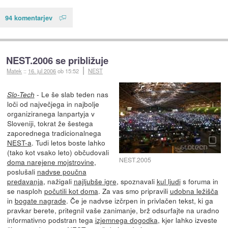
94 komentarjev
NEST.2006 se približuje
Matek
::
16. jul 2006
ob 15:52
NEST
- Le še slab teden nas
Slo-Tech
loči od največjega in najbolje
organiziranega lanpartyja v
Sloveniji, tokrat že šestega
zaporednega tradicionalnega
NEST-a
. Tudi letos boste lahko
(tako kot vsako leto) občudovali
NEST.2005
doma narejene mojstrovine
,
poslušali
nadvse poučna
predavanja
, nažigali
najljubše igre
, spoznavali
kul ljudi
s foruma in
se nasploh
počutili kot doma
. Za vas smo pripravili
udobna ležišča
in
bogate nagrade
. Če je nadvse izčrpen in privlačen tekst, ki ga
pravkar berete, pritegnil vaše zanimanje, brž odsurfajte na uradno
informativno podstran tega
izjemnega dogodka
, kjer lahko izveste