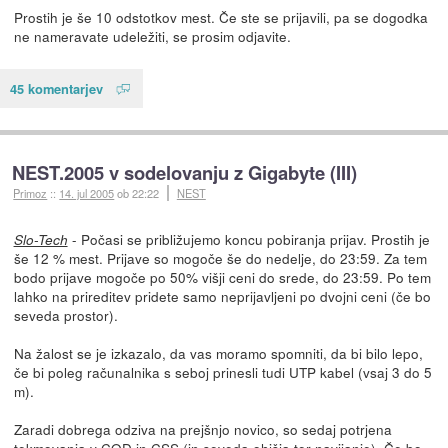
Prostih je še 10 odstotkov mest. Če ste se prijavili, pa se dogodka
ne nameravate udeležiti, se prosim odjavite.
45 komentarjev
NEST.2005 v sodelovanju z Gigabyte (III)
Primoz
::
14. jul 2005
ob 22:22
NEST
- Počasi se približujemo koncu pobiranja prijav. Prostih je
Slo-Tech
še 12 % mest. Prijave so mogoče še do nedelje, do 23:59. Za tem
bodo prijave mogoče po 50% višji ceni do srede, do 23:59. Po tem
lahko na prireditev pridete samo neprijavljeni po dvojni ceni (če bo
seveda prostor).
Na žalost se je izkazalo, da vas moramo spomniti, da bi bilo lepo,
če bi poleg računalnika s seboj prinesli tudi UTP kabel (vsaj 3 do 5
m).
Zaradi dobrega odziva na prejšnjo novico, so sedaj potrjena
tekmovanja v COD in CSS (in seveda ohišja ter navijanje). Če bo