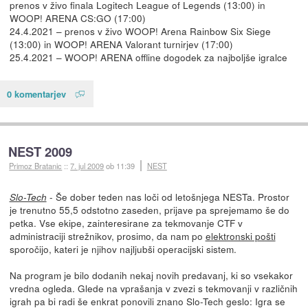
prenos v živo finala Logitech League of Legends (13:00) in
WOOP! ARENA CS:GO (17:00)
24.4.2021 – prenos v živo WOOP! Arena Rainbow Six Siege
(13:00) in WOOP! ARENA Valorant turnirjev (17:00)
25.4.2021 – WOOP! ARENA offline dogodek za najboljše igralce
0 komentarjev
NEST 2009
Primoz Bratanic
::
7. jul 2009
ob 11:39
NEST
- Še dober teden nas loči od letošnjega NESTa. Prostor
Slo-Tech
je trenutno 55,5 odstotno zaseden, prijave pa sprejemamo še do
petka. Vse ekipe, zainteresirane za tekmovanje CTF v
administraciji strežnikov, prosimo, da nam po
elektronski pošti
sporočijo, kateri je njihov najljubši operacijski sistem.
Na program je bilo dodanih nekaj novih predavanj, ki so vsekakor
vredna ogleda. Glede na vprašanja v zvezi s tekmovanji v različnih
igrah pa bi radi še enkrat ponovili znano Slo-Tech geslo: Igra se