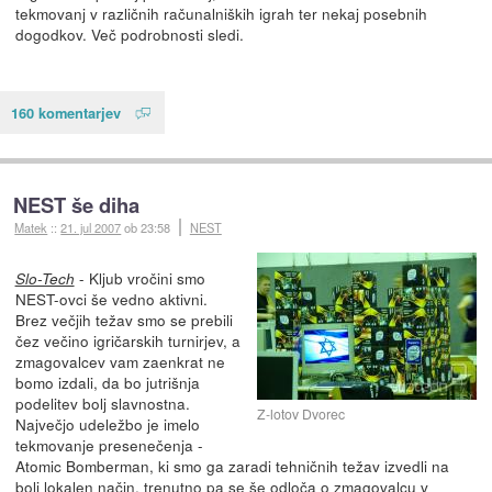
tekmovanj v različnih računalniških igrah ter nekaj posebnih
dogodkov. Več podrobnosti sledi.
160 komentarjev
NEST še diha
Matek
::
21. jul 2007
ob 23:58
NEST
- Kljub vročini smo
Slo-Tech
NEST-ovci še vedno aktivni.
Brez večjih težav smo se prebili
čez večino igričarskih turnirjev, a
zmagovalcev vam zaenkrat ne
bomo izdali, da bo jutrišnja
podelitev bolj slavnostna.
Z-lotov Dvorec
Največjo udeležbo je imelo
tekmovanje presenečenja -
Atomic Bomberman, ki smo ga zaradi tehničnih težav izvedli na
bolj lokalen način, trenutno pa se še odloča o zmagovalcu v