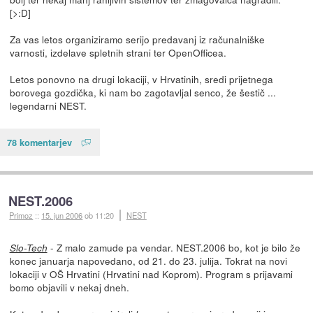
[>:D]
Za vas letos organiziramo serijo predavanj iz računalniške
varnosti, izdelave spletnih strani ter OpenOfficea.
Letos ponovno na drugi lokaciji, v Hrvatinih, sredi prijetnega
borovega gozdička, ki nam bo zagotavljal senco, že šestič ...
legendarni NEST.
78 komentarjev
NEST.2006
Primoz
::
15. jun 2006
ob 11:20
NEST
- Z malo zamude pa vendar. NEST.2006 bo, kot je bilo že
Slo-Tech
konec januarja napovedano, od 21. do 23. julija. Tokrat na novi
lokaciji v OŠ Hrvatini (Hrvatini nad Koprom). Program s prijavami
bomo objavili v nekaj dneh.