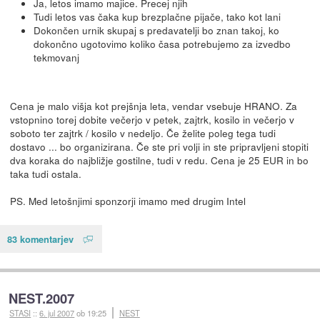
Ja, letos imamo majice. Precej njih
Tudi letos vas čaka kup brezplačne pijače, tako kot lani
Dokončen urnik skupaj s predavatelji bo znan takoj, ko
dokončno ugotovimo koliko časa potrebujemo za izvedbo
tekmovanj
Cena je malo višja kot prejšnja leta, vendar vsebuje HRANO. Za
vstopnino torej dobite večerjo v petek, zajtrk, kosilo in večerjo v
soboto ter zajtrk / kosilo v nedeljo. Če želite poleg tega tudi
dostavo ... bo organizirana. Če ste pri volji in ste pripravljeni stopiti
dva koraka do najbližje gostilne, tudi v redu. Cena je 25 EUR in bo
taka tudi ostala.
PS. Med letošnjimi sponzorji imamo med drugim Intel
83 komentarjev
NEST.2007
STASI
::
6. jul 2007
ob 19:25
NEST