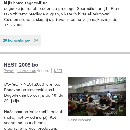
ki jih bomo zagotovili na
dogodku je trenutno odprt za predloge. Sporočite nam jih. Prav
tako zbiramo predloge o igrah, v katerih bi želeli tekmovati.
Celoten seznam, skupaj s prijavami, bo na voljo najkasneje do
15.6.2008.
20 komentarjev
NEST 2008 bo
Primoz
::
13. mar 2008
ob 16:25
NEST
- NEST.2008 torej bo.
Slo-Tech
Ponovno na slovenski obali.
Dogodek se bo odvijal od 18. do
20. julija.
Načeloma na isti lokaciji kot lani
(nekaj metrov od morja). Kot
Polna dvorana
vedno, bomo tudi letos
organizirali precej predavanj,