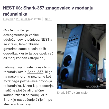
NEST 06: Shark-357 zmagovalec v modanju
računalnika
kuglvinkl
::
26. jul 2006
ob 22:13
NEST
- Ker je
Slo-Tech
defragmentacija večine
udeležencev letošnjega NEST-a
še v teku, lahko zbrano
govorimo samo o tistih delih
dogodka, kjer je ta postopek več
ali manj končan (strojni del).
Letošnji zmagovalec v modanju
računalnikov je
Shark-357
, ki ga
na našem forumu poznamo kot
izvrstnega poznavalca drobovja
računalnika, ki zna iz procesorja,
matične plošče ali grafične
Shark-357-ov črni stolp
kartice iztisniti še zadnji MHz.
Shark je navdušenje žirije in, po
številu slik različnih...