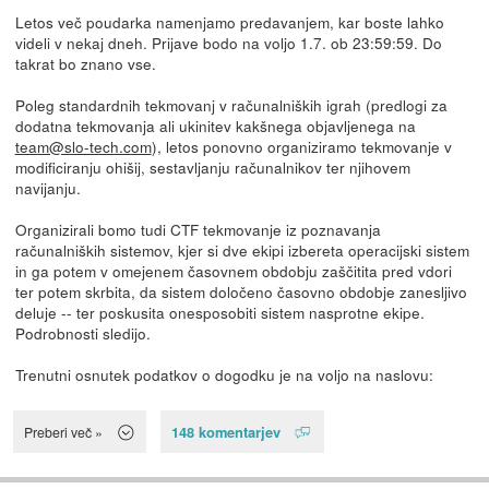
Letos več poudarka namenjamo predavanjem, kar boste lahko
videli v nekaj dneh. Prijave bodo na voljo 1.7. ob 23:59:59. Do
takrat bo znano vse.
Poleg standardnih tekmovanj v računalniških igrah (predlogi za
dodatna tekmovanja ali ukinitev kakšnega objavljenega na
team@slo-tech.com
), letos ponovno organiziramo tekmovanje v
modificiranju ohišij, sestavljanju računalnikov ter njihovem
navijanju.
Organizirali bomo tudi CTF tekmovanje iz poznavanja
računalniških sistemov, kjer si dve ekipi izbereta operacijski sistem
in ga potem v omejenem časovnem obdobju zaščitita pred vdori
ter potem skrbita, da sistem določeno časovno obdobje zanesljivo
deluje -- ter poskusita onesposobiti sistem nasprotne ekipe.
Podrobnosti sledijo.
Trenutni osnutek podatkov o dogodku je na voljo na naslovu:
148 komentarjev
Preberi več »