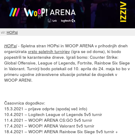
vir:
HOP.si
- Spletna stran HOPsi in WOOP ARENA v prihodnjih dneh
HOP.si
organizirata
vrsto spletnih turnirjev
(igra se od doma), ki bodo
popestrili te karantenske dneve. Igrali bomo: Counter Strike:
Global Offensive, League of Legends, Fortnite, Rainbow Six Siege
in Valorant. Turnirji bodo potekali od 10. aprila do 24. maja ko bo v
primeru ugodne zdravstvene situacije potekal še dogodek v
WOOP ARENI.
Časovnica dogodkov:
15.3.2021 – prijave odprte (spodaj več info)
10.4.2021 – Logitech League of Legends 5v5 turnir
11.4.2021 – WOOP! ARENA CS:GO 5v5 turnir
17.4.2021 – WOOP! ARENA Valorant 5v5 turnir
18.4.2021 – WOOP! ARENA Rainbow Six Siege 5v5 turnir +