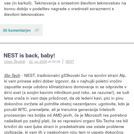
vse (in karkoli). Tekmovanja s smiselnim številom tekmovalcev na
koncu dobijo v podelitev nagrade v vrednosti sorazmerni s
številom tekmovalcev.
55 komentarjev
NEST is back, baby!
Urban Škudnik
::
22. jun 2009
ob 00:09
NEST
- NEST, tradicionalni g33kovski žur na sončni strani Alp,
Slo-Tech
ki vam prinese edini dober izgovor, da v najhujši poletni vročini
zapustite svoje udobno klimatizirano domovanje in se odpravite v
širni svet (s svojim kavnim mlinčkom pod roko, se razume!), se tudi
letos vrača in vam daje priložnost, da ob ledeni kavi, pici in pivu
dokončno ovržete ali potrdite obstoj nezemljanov, ugotovite, kdo je
porušil WTC, premeljete, ali je trenutna generacija Intelovih
procesorjev res boljša od AMD-jevih, če je Microsoft res potrebno
našeškati po zadnji plati, če so represivni organi Slo-Techa res bili
krivični do vam ljube strani in predebatirate vse ostale probleme
civilizacije, ki vam jih v neskočnem nizu tem ni uspelo dokončno