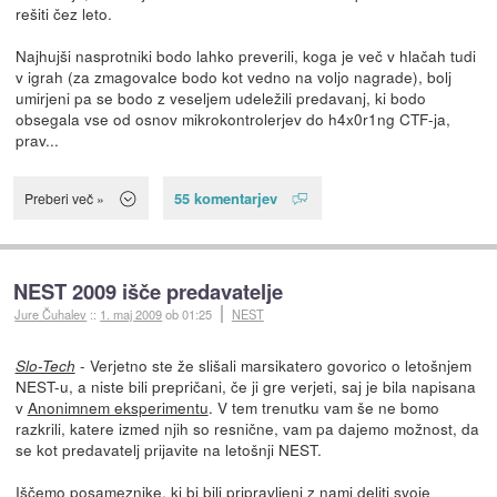
rešiti čez leto.
Najhujši nasprotniki bodo lahko preverili, koga je več v hlačah tudi
v igrah (za zmagovalce bodo kot vedno na voljo nagrade), bolj
umirjeni pa se bodo z veseljem udeležili predavanj, ki bodo
obsegala vse od osnov mikrokontrolerjev do h4x0r1ng CTF-ja,
prav...
55 komentarjev
Preberi več »
NEST 2009 išče predavatelje
Jure Čuhalev
::
1. maj 2009
ob 01:25
NEST
- Verjetno ste že slišali marsikatero govorico o letošnjem
Slo-Tech
NEST-u, a niste bili prepričani, če ji gre verjeti, saj je bila napisana
v
Anonimnem eksperimentu
. V tem trenutku vam še ne bomo
razkrili, katere izmed njih so resnične, vam pa dajemo možnost, da
se kot predavatelj prijavite na letošnji NEST.
Iščemo posameznike, ki bi bili pripravljeni z nami deliti svoje