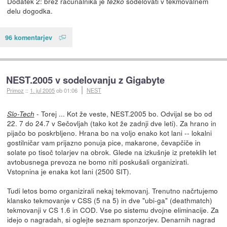
Dodatek 2: brez računalnika je
sodelovati v tekmovalnem
težko
delu dogodka.
96 komentarjev
NEST.2005 v sodelovanju z Gigabyte
Primoz
::
1. jul 2005
ob 01:06
NEST
- Torej ... Kot že veste, NEST.2005 bo. Odvijal se bo od
Slo-Tech
22. 7 do 24.7 v Sečovljah (tako kot že zadnji dve leti). Za hrano in
pijačo bo poskrbljeno. Hrana bo na voljo enako kot lani -- lokalni
gostilničar vam prijazno ponuja pice, makarone, čevapčiče in
solate po tisoč tolarjev na obrok. Glede na izkušnje iz preteklih let
avtobusnega prevoza ne bomo niti poskušali organizirati.
Vstopnina je enaka kot lani (2500 SIT).
Tudi letos bomo organizirali nekaj tekmovanj. Trenutno načrtujemo
klansko tekmovanje v CSS (5 na 5) in dve "ubi-ga" (deathmatch)
tekmovanji v CS 1.6 in COD. Vse po sistemu dvojne eliminacije. Za
idejo o nagradah, si oglejte seznam sponzorjev. Denarnih nagrad