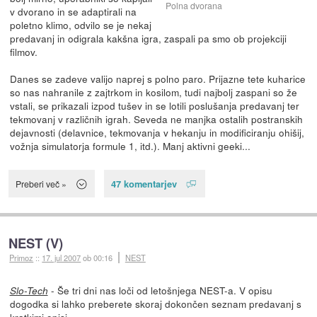
Polna dvorana
v dvorano in se adaptirali na
poletno klimo, odvilo se je nekaj
predavanj in odigrala kakšna igra, zaspali pa smo ob projekciji
filmov.
Danes se zadeve valijo naprej s polno paro. Prijazne tete kuharice
so nas nahranile z zajtrkom in kosilom, tudi najbolj zaspani so že
vstali, se prikazali izpod tušev in se lotili poslušanja predavanj ter
tekmovanj v različnih igrah. Seveda ne manjka ostalih postranskih
dejavnosti (delavnice, tekmovanja v hekanju in modificiranju ohišij,
vožnja simulatorja formule 1, itd.). Manj aktivni geeki...
47 komentarjev
Preberi več »
NEST (V)
Primoz
::
17. jul 2007
ob 00:16
NEST
- Še tri dni nas loči od letošnjega NEST-a. V opisu
Slo-Tech
dogodka si lahko preberete skoraj dokončen seznam predavanj s
kratkimi opisi.