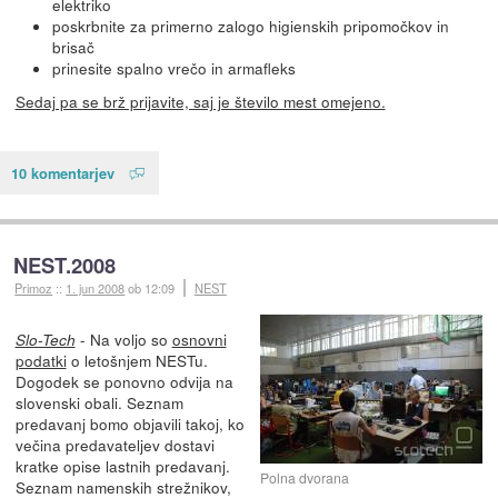
elektriko
poskrbnite za primerno zalogo higienskih pripomočkov in
brisač
prinesite spalno vrečo in armafleks
Sedaj pa se brž prijavite, saj je število mest omejeno.
10 komentarjev
NEST.2008
Primoz
::
1. jun 2008
ob 12:09
NEST
- Na voljo so
osnovni
Slo-Tech
podatki
o letošnjem NESTu.
Dogodek se ponovno odvija na
slovenski obali. Seznam
predavanj bomo objavili takoj, ko
večina predavateljev dostavi
kratke opise lastnih predavanj.
Polna dvorana
Seznam namenskih strežnikov,