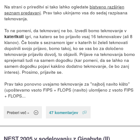
Na strani o prireditvi si tako lahko ogledate
bistveno razširjen
seznam predavanj
. Prav tako ukinjamo vsa do sedaj razpisana
tekmovanja.
To ne pomeni, da tekmovanj ne bo. Izvedli bomo tekmovanje v
igri, na katero se bo prijavilo vsaj 16 tekmovalcev (ali 8
katerikoli
klanov). Če boste s seznamom iger v katerih bi želeli tekmovati
dopolnili svojo prijavo, bomo takoj, ko se vas bo za določeno
tekmovanje prijavilo dovolj, to objavili. Prijave na tekmovanja bomo
sprejemali tudi na samem dogodku (kar pomeni, da se lahko na
samem dogodku pojavi kakšno dodatno tekmovanje, če bo zanj
interes). Prosimo, prijavite se.
Prav tako ponovno uvajamo tekmovanje za "najbolj navito kišto"
(upoštevamo vsoto FIPS + FLOPS (navito) ulomljeno z vsoto FIPS
+ FLOPS...
47 komentarjev
Preberi več »
NEST.2005 v sodelovanju z Gigabyte (II)