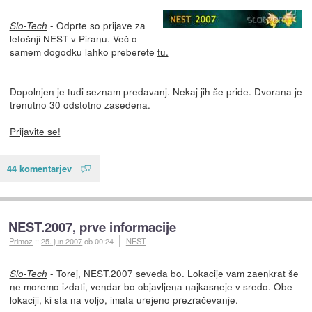
- Odprte so prijave za
Slo-Tech
letošnji NEST v Piranu. Več o
samem dogodku lahko preberete
tu.
Dopolnjen je tudi seznam predavanj. Nekaj jih še pride. Dvorana je
trenutno 30 odstotno zasedena.
Prijavite se!
44 komentarjev
NEST.2007, prve informacije
Primoz
::
25. jun 2007
ob 00:24
NEST
- Torej, NEST.2007 seveda bo. Lokacije vam zaenkrat še
Slo-Tech
ne moremo izdati, vendar bo objavljena najkasneje v sredo. Obe
lokaciji, ki sta na voljo, imata urejeno prezračevanje.