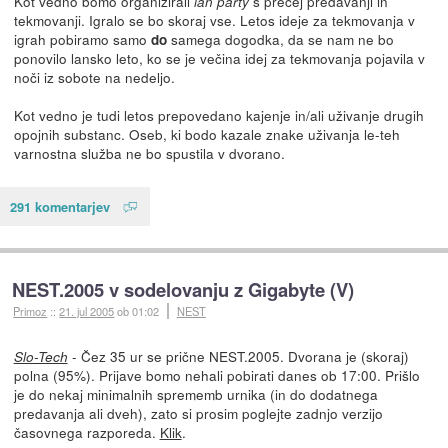
Kot vedno bomo organizirali
s precej predavanji in
lan party
tekmovanji. Igralo se bo skoraj vse. Letos ideje za tekmovanja v
igrah pobiramo samo
samega dogodka, da se nam ne bo
do
ponovilo lansko leto, ko se je večina idej za tekmovanja pojavila v
noči iz sobote na nedeljo.
Kot vedno je tudi letos prepovedano kajenje in/ali uživanje drugih
opojnih substanc. Oseb, ki bodo kazale znake uživanja le-teh
varnostna služba ne bo spustila v dvorano.
291 komentarjev
NEST.2005 v sodelovanju z Gigabyte (V)
Primoz
::
21. jul 2005
ob 01:02
NEST
- Čez 35 ur se prične NEST.2005. Dvorana je (skoraj)
Slo-Tech
polna (95%). Prijave bomo nehali pobirati danes ob 17:00. Prišlo
je do nekaj minimalnih sprememb urnika (in do dodatnega
predavanja ali dveh), zato si prosim poglejte zadnjo verzijo
časovnega razporeda.
Klik
.