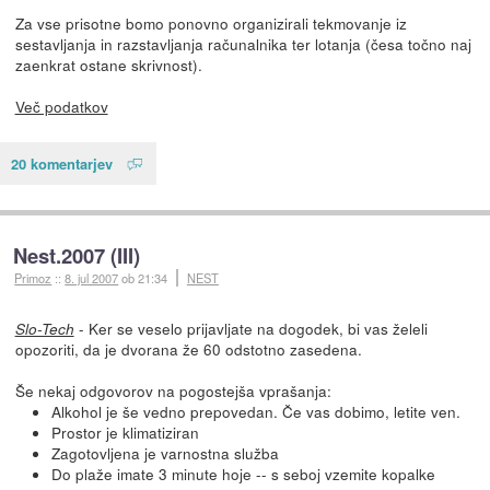
Za vse prisotne bomo ponovno organizirali tekmovanje iz
sestavljanja in razstavljanja računalnika ter lotanja (česa točno naj
zaenkrat ostane skrivnost).
Več podatkov
20 komentarjev
Nest.2007 (III)
Primoz
::
8. jul 2007
ob 21:34
NEST
- Ker se veselo prijavljate na dogodek, bi vas želeli
Slo-Tech
opozoriti, da je dvorana že 60 odstotno zasedena.
Še nekaj odgovorov na pogostejša vprašanja:
Alkohol je še vedno prepovedan. Če vas dobimo, letite ven.
Prostor je klimatiziran
Zagotovljena je varnostna služba
Do plaže imate 3 minute hoje -- s seboj vzemite kopalke