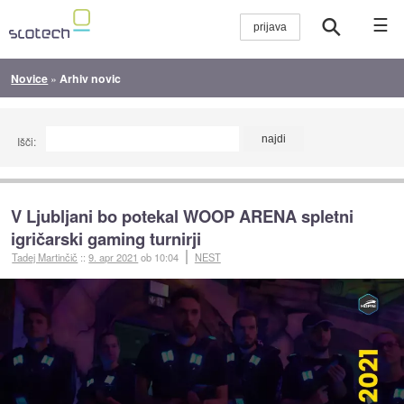
☰
Novice
»
Arhiv novic
Išči:
V Ljubljani bo potekal WOOP ARENA spletni
igričarski gaming turnirji
Tadej Martinčič
::
9. apr 2021
ob 10:04
NEST