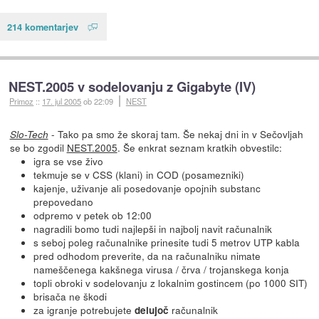
214 komentarjev
NEST.2005 v sodelovanju z Gigabyte (IV)
Primoz
::
17. jul 2005
ob 22:09
NEST
- Tako pa smo že skoraj tam. Še nekaj dni in v Sečovljah
Slo-Tech
se bo zgodil
NEST.2005
. Še enkrat seznam kratkih obvestilc:
igra se vse živo
tekmuje se v CSS (klani) in COD (posamezniki)
kajenje, uživanje ali posedovanje opojnih substanc
prepovedano
odpremo v petek ob 12:00
nagradili bomo tudi najlepši in najbolj navit računalnik
s seboj poleg računalnike prinesite tudi 5 metrov UTP kabla
pred odhodom preverite, da na računalniku nimate
nameščenega kakšnega virusa / črva / trojanskega konja
topli obroki v sodelovanju z lokalnim gostincem (po 1000 SIT)
brisača ne škodi
za igranje potrebujete
računalnik
delujoč