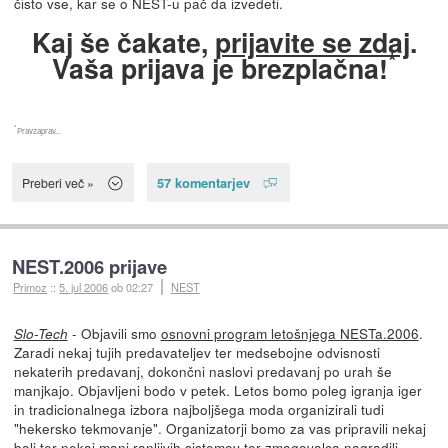
čisto vse, kar se o NEST-u pač da izvedeti.
Kaj še čakate,
prijavite se zdaj
.
*
Vaša prijava je brezplačna!
*
Pravzaprav...
57 komentarjev
Preberi več »
NEST.2006 prijave
Primoz
::
5. jul 2006
ob 02:27
NEST
- Objavili smo
osnovni program letošnjega NESTa.2006
.
Slo-Tech
Zaradi nekaj tujih predavateljev ter medsebojne odvisnosti
nekaterih predavanj, dokončni naslovi predavanj po urah še
manjkajo. Objavljeni bodo v petek. Letos bomo poleg igranja iger
in tradicionalnega izbora najboljšega moda organizirali tudi
"hekersko tekmovanje". Organizatorji bomo za vas pripravili nekaj
bolj ter nekaj manj ranljivih sistemov ter zmagovalca nagradili.