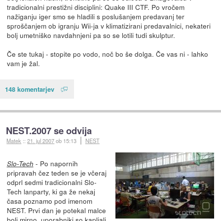
tradicionalni prestižni disciplini: Quake III CTF. Po vročem
nažiganju iger smo se hladili s poslušanjem predavanj ter
sproščanjem ob igranju Wii-ja v klimatizirani predavalnici, nekateri
bolj umetniško navdahnjeni pa so se lotili tudi skulptur.
Če ste tukaj - stopite po vodo, noč bo še dolga. Če vas ni - lahko
vam je žal.
148 komentarjev
NEST.2007 se odvija
Matek
::
21. jul 2007
ob 15:13
NEST
- Po napornih
Slo-Tech
pripravah čez teden se je včeraj
odprl sedmi tradicionalni Slo-
Tech lanparty, ki ga že nekaj
časa poznamo pod imenom
NEST. Prvi dan je potekal malce
bolj mirno, uporabniki so kapljali