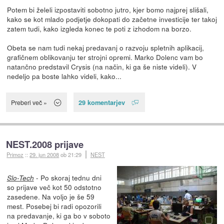
Potem bi želeli izpostaviti sobotno jutro, kjer bomo najprej slišali,
kako se kot mlado podjetje dokopati do začetne investicije ter takoj
zatem tudi, kako izgleda konec te poti z izhodom na borzo.
Obeta se nam tudi nekaj predavanj o razvoju spletnih aplikacij,
grafičnem oblikovanju ter strojni opremi. Marko Dolenc vam bo
natančno predstavil Crysis (na način, ki ga še niste videli). V
nedeljo pa boste lahko videli, kako...
29 komentarjev
Preberi več »
NEST.2008 prijave
Primoz
::
29. jun 2008
ob 21:29
NEST
- Po skoraj tednu dni
Slo-Tech
so prijave več kot 50 odstotno
zasedene. Na voljo je še 59
mest. Posebej bi radi opozorili
na predavanje, ki ga bo v soboto