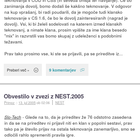
zanimanja dovolj, bomo dodali še kakšno tekmovanje. V odgovor
na kup vprašanj, bi radi poudarili, da je mogoče tudi klansko
tekmovanje v CS 1.6, če bo le dovolj zainteresiranih (nagrad je
dovolj). Vsi, ki bi želeli sodelovati na katerem izmed klanskih
tekmovanj, a nimate klana, prosim vpišite za ime klana besedo
"mix" in razvrstili vas bomo skupaj z udeleženci s podobnimi
težavami.
Prav tako prosimo vse, ki ste se prijavili, pa se prireditve iz...
9 komentarjev
Preberi več »
Obvestilo v zvezi z NEST.2005
Primoz
::
13. jul 2005
ob 02:06
NEST
- Glede na to, da je prireditev že 76 odstotno zasedena
Slo-Tech
in da se na prireditev ni prijavil niti en klan v popolni sestavi, prav
tako pa je število prijav na ostala tekmovanja zanemarljivo, smo se
odločili rahlo spremeniti pravila igre.