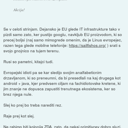
Akcija!
Se v celoti strinjam. Dejansko je EU glede IT infrastrukture tako v
pizdi samo zato, ker pustijo googlu, navkljub EU proizvodom, ki so
precej boljsi (naj samo mimogrede omenim, da je Linus evropejec,
razen tega glede mobilne telefonije:
https://sailfishos.org/
) srati s
svojo gnojnico na tujem terenu.
Rusi so pametni, kitajci tudi.
Evropejski idioti pa se kar sledijo svojim analfabeticnim
drzavljanom, ki so preneumni, da bi presedlali na kaj drugega kot
android + java, kjer predvsem ciljam na fachidiotovske kretene, ki
jim znanje ne dopusca zapustiti trenutnega ekosistema, ker so
brez njega nule.
Slej ko prej bo treba narediti rez.
Raje prej kot slej.
Ne rabimo biti kolonija ZDA, zato, da nekaj primitivcev dobro sluzi.