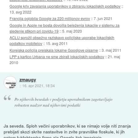
Google kriv zavajanja uporabnikov o zbiranju lokacijskih podatkov
::
13. avg 2022
Francija oglobila Google za 220 milijonov evrov
::
7. jun 2021
Google in Apple ne bosta dovolila beleženja lokacije v sistemu za
sledenje stikom pri covidu-19
::
5. maj 2020
ACLU sprožil obsežno raziskavo policijske uporabe lokacijskih
podatkov mobitelov
::
15. avg 2011
Korejska policija preiskala lokalne Googlove pisarne
::
3. maj 2011
LPP s kartico Urbana ne sme zbirati lokacijskih podatkov
::
21. maj
2010
zmaugy
::
16. apr 2021, 18:34
Po njihovih besedah v podjetju uporabnikom zagotavljajo
robusten nadzor nad njihovimi podatki
Ja seveda. Sploh večini uporabnikov, ki se nimajo volje niti znanja
prebijati skozi skrite nastavitve in zvite pravniške floskule, ki jih
potem fukfehtarske firme ala Google itak ignorirajo.