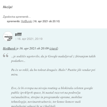
Akcija!
Zgodovina sprememb…
spremenilo:
HotBurek
(
16. apr 2021 ob 20:10
)
pffff
::
16. apr 2021, 20:19
HotBurek
je
16. apr 2021 ob 20:09
izjavil
:
...je sodišče ugotovilo, da je Google nadaljeval z zbiranjem takih
podatkov...
Pa če so rekli, da bo tokrat drugače. Halo? Pustite jih vendar pri
miru.
Evo, če bi evropa na nivoju routing-a blokirala celoten google
public ipv4/ipv6 space, bi nastal razcvet na področju
računalništva, strojne in programske opreme, mobilne
tehnologije, novinarstva/novic, ter konec koncev naši
medsebojni odnosi bi se izboljšali.