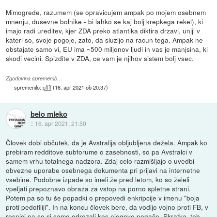
Mimogrede, razumem (se opravicujem ampak po mojem osebnem
mnenju, dusevne bolnike - bi lahko se kaj bolj krepkega rekel), ki
imajo radi ureditev, kjer ZDA preko atlantika diktira drzavi, uniji v
kateri so, svoje pogoje, zato, da sluzijo na racun tega. Ampak ne
obstajate samo vi, EU ima ~500 miljonov ljudi in vas je manjsina, ki
skodi vecini. Spizdite v ZDA, ce vam je njihov sistem bolj vsec.
Zgodovina sprememb…
spremenilo:
pffff
(
16. apr 2021 ob 20:37
)
belo mleko
::
16. apr 2021, 21:50
Človek dobi občutek, da je Avstralija obljubljena dežela. Ampak ko
prebiram redditove subforume o zasebnosti, so pa Avstralci v
samem vrhu totalnega nadzora. Zdaj celo razmišljajo o uvedbi
obvezne uporabe osebnega dokumenta pri prijavi na internetne
vsebine. Podobne izpade so imeli že pred letom, ko so želeli
vpeljati prepoznavo obraza za vstop na porno spletne strani.
Potem pa so tu še popadki o prepovedi enkripcije v imenu "boja
proti pedofiliji". In na koncu človek bere, da vodijo vojno proti FB, v
resnici pa so si samo odrezali kos njegove pogače. Skratka, teh