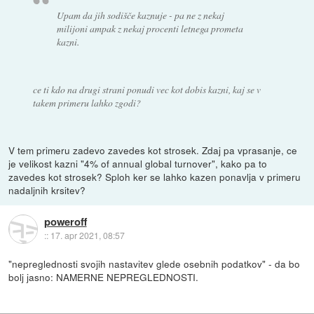
Upam da jih sodišče kaznuje - pa ne z nekaj
milijoni ampak z nekaj procenti letnega prometa
kazni.
ce ti kdo na drugi strani ponudi vec kot dobis kazni, kaj se v
takem primeru lahko zgodi?
V tem primeru zadevo zavedes kot strosek. Zdaj pa vprasanje, ce
je velikost kazni "4% of annual global turnover", kako pa to
zavedes kot strosek? Sploh ker se lahko kazen ponavlja v primeru
nadaljnih krsitev?
poweroff
::
17. apr 2021, 08:57
"nepreglednosti svojih nastavitev glede osebnih podatkov" - da bo
bolj jasno: NAMERNE NEPREGLEDNOSTI.