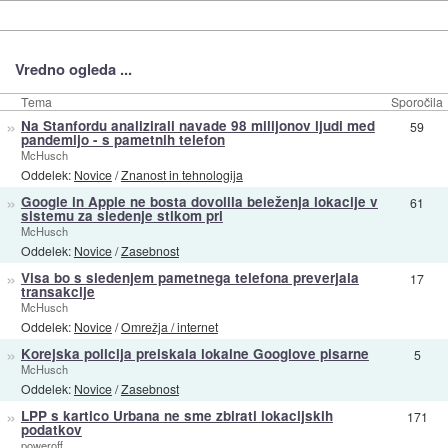
Vredno ogleda ...
Tema
Sporočila
»
Na Stanfordu analizirali navade 98 milijonov ljudi med
59
pandemijo - s pametnih telefon
McHusch
Oddelek:
Novice
/
Znanost in tehnologija
»
Google in Apple ne bosta dovolila beleženja lokacije v
61
sistemu za sledenje stikom pri
McHusch
Oddelek:
Novice
/
Zasebnost
»
Visa bo s sledenjem pametnega telefona preverjala
17
transakcije
McHusch
Oddelek:
Novice
/
Omrežja / internet
»
Korejska policija preiskala lokalne Googlove pisarne
5
McHusch
Oddelek:
Novice
/
Zasebnost
»
LPP s kartico Urbana ne sme zbirati lokacijskih
171
podatkov
poweroff