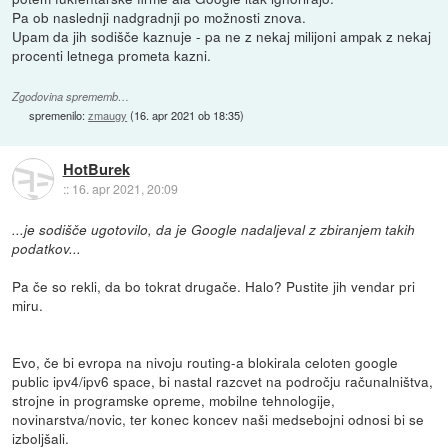
Pa ob naslednji nadgradnji po možnosti znova.
Upam da jih sodišče kaznuje - pa ne z nekaj milijoni ampak z nekaj
procenti letnega prometa kazni.
Zgodovina sprememb…
spremenilo:
zmaugy
(
16. apr 2021 ob 18:35
)
HotBurek
::
16. apr 2021, 20:09
...je sodišče ugotovilo, da je Google nadaljeval z zbiranjem takih
podatkov...
Pa če so rekli, da bo tokrat drugače. Halo? Pustite jih vendar pri
miru.
Evo, če bi evropa na nivoju routing-a blokirala celoten google
public ipv4/ipv6 space, bi nastal razcvet na področju računalništva,
strojne in programske opreme, mobilne tehnologije,
novinarstva/novic, ter konec koncev naši medsebojni odnosi bi se
izboljšali.