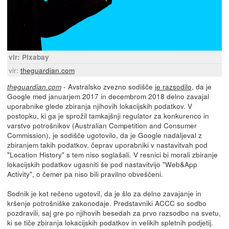
vir: Pixabay
vir:
theguardian.com
- Avstralsko zvezno sodišče
je razsodilo
, da je
theguardian.com
Google med januarjem 2017 in decembrom 2018 delno zavajal
uporabnike glede zbiranja njihovih lokacijskih podatkov. V
postopku, ki ga je sprožil tamkajšnji regulator za konkurenco in
varstvo potrošnikov (Australian Competition and Consumer
Commission), je sodišče ugotovilo, da je Google nadaljeval z
zbiranjem takih podatkov, čeprav uporabniki v nastavitvah pod
"Location History" s tem niso soglašali. V resnici bi morali zbiranje
lokacijskih podatkov ugasniti še pod nastavitvijo "Web&App
Activity", o čemer pa niso bili pravilno obveščeni.
Sodnik je kot rečeno ugotovil, da je šlo za delno zavajanje in
kršenje potrošniške zakonodaje. Predstavniki ACCC so sodbo
pozdravili, saj gre po njihovih besedah za prvo razsodbo na svetu,
ki se tiče zbiranja lokacijskih podatkov in velikih spletnih podjetij.