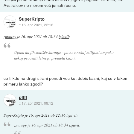
Avstralcev ne morem več jemati resno.
SuperKripto
::
16. apr 2021, 22:16
zmaugy
je
16. apr 2021 ob 18:34
izjavil
:
Upam da jih sodišče kaznuje - pa ne z nekaj milijoni ampak z
nekaj procenti letnega prometa kazni.
ce ti kdo na drugi strani ponudi vec kot dobis kazni, kaj se v takem
primeru lahko zgodi?
pffff
::
17. apr 2021, 08:12
SuperKripto
je
16. apr 2021 ob 22:16
izjavil
:
zmaugy
je
16. apr 2021 ob 18:34
izjavil
: