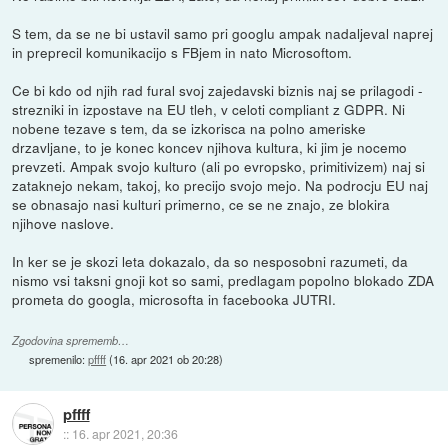
S tem, da se ne bi ustavil samo pri googlu ampak nadaljeval naprej
in preprecil komunikacijo s FBjem in nato Microsoftom.
Ce bi kdo od njih rad fural svoj zajedavski biznis naj se prilagodi -
strezniki in izpostave na EU tleh, v celoti compliant z GDPR. Ni
nobene tezave s tem, da se izkorisca na polno ameriske
drzavljane, to je konec koncev njihova kultura, ki jim je nocemo
prevzeti. Ampak svojo kulturo (ali po evropsko, primitivizem) naj si
zataknejo nekam, takoj, ko precijo svojo mejo. Na podrocju EU naj
se obnasajo nasi kulturi primerno, ce se ne znajo, ze blokira
njihove naslove.
In ker se je skozi leta dokazalo, da so nesposobni razumeti, da
nismo vsi taksni gnoji kot so sami, predlagam popolno blokado ZDA
prometa do googla, microsofta in facebooka JUTRI.
Zgodovina sprememb…
spremenilo:
pffff
(
16. apr 2021 ob 20:28
)
pffff
::
16. apr 2021, 20:36