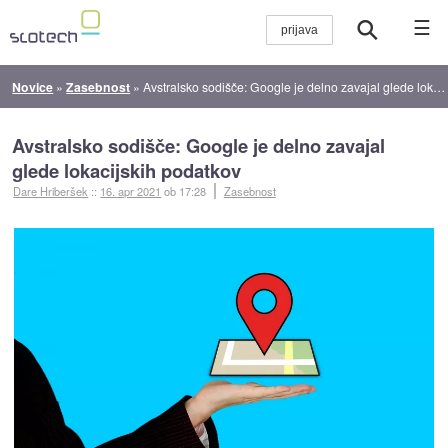
☰
Novice
»
Zasebnost
»
Avstralsko sodišče: Google je delno zavajal glede lokacijskih podatkov
Avstralsko sodišče: Google je delno zavajal
glede lokacijskih podatkov
Dare Hriberšek
::
16. apr 2021
ob 17:28
Zasebnost