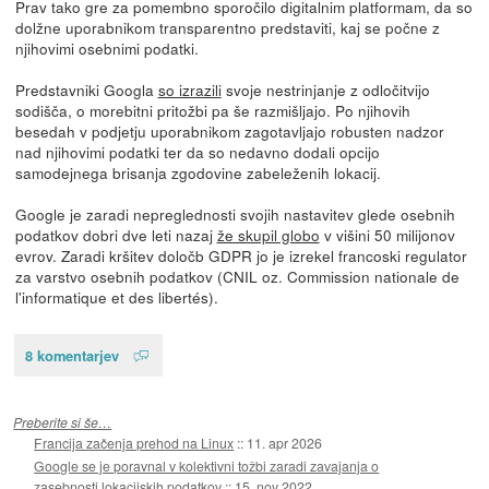
Prav tako gre za pomembno sporočilo digitalnim platformam, da so
dolžne uporabnikom transparentno predstaviti, kaj se počne z
njihovimi osebnimi podatki.
Predstavniki Googla
so izrazili
svoje nestrinjanje z odločitvijo
sodišča, o morebitni pritožbi pa še razmišljajo. Po njihovih
besedah v podjetju uporabnikom zagotavljajo robusten nadzor
nad njihovimi podatki ter da so nedavno dodali opcijo
samodejnega brisanja zgodovine zabeleženih lokacij.
Google je zaradi nepreglednosti svojih nastavitev glede osebnih
podatkov dobri dve leti nazaj
že skupil globo
v višini 50 milijonov
evrov. Zaradi kršitev določb GDPR jo je izrekel francoski regulator
za varstvo osebnih podatkov (CNIL oz. Commission nationale de
l'informatique et des libertés).
8 komentarjev
Preberite si še…
Francija začenja prehod na Linux
::
11. apr 2026
Google se je poravnal v kolektivni tožbi zaradi zavajanja o
zasebnosti lokacijskih podatkov
::
15. nov 2022