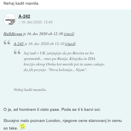
Nehaj kadit mamila.
A-242
::
16. dec 2020, 12:45
HulkHogan
je
16. dec 2020 ob 12:38
izjavil
:
A-242
je
16. dec 2020 ob 12:10
izjavil
:
Saj tudi v UK zatrjujejo da po Brexitu ne bo
sprememb... vmes pa Rusija, Kitajska in ZDA
krozijo okrog Otoka kot morski psi in samo cakajo,
da jih pozrejo. "Nova kolonija... Njam".
Nehaj kadit mamila.
O ja, ad hominem ti cisto pase. Poda se ti k barvi oci.
Slucajno malo poznam London, njegove cene stanovanj in cemu
so take.