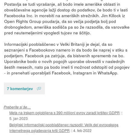
Postavlja se tudi vprašanje, ali bodo imele ameriške oblasti in
obveščevalne agencije lažji dostop do podatkov, če bodo ti v lasti
Facebooka Inc. in morebiti na ameriških strežnikih. Jim Killock iz
Open Rights Group poudarja, da so večja podjetja bolj pod
drobnogledom, ameriška sodišča pa so že razsodila, da varovalke
pred neutemeljenimi vpogledi tujcev ne ščitijo.
Informacijski pooblaščenec v Veliki Britaniji je dejal, da so
seznanjeni s Facebookovo namero in da bodo še naprej v stiku s
podjetjem. Facebook pa zatrjuje, da bistvenih sprememb ne bo.
Uporabnike bodo o novih pogojih uporabe obvestili v naslednjih
šestih mesecih, nato pa bodo imeli ti možnost odstopiti od pogojev
- in prenehati uporabljati Facebook, Instagram in WhatsApp.
7 komentarjev
Preberite si še…
Meta na Irskem oglobljena s 390 milijoni evrov zaradi kršitev GDPR
::
5. jan 2023
Belgijski informacijski pooblaščenec razsodil: Velik del evropskega
internetnega oglaševanja krši GDPR
::
4. feb 2022