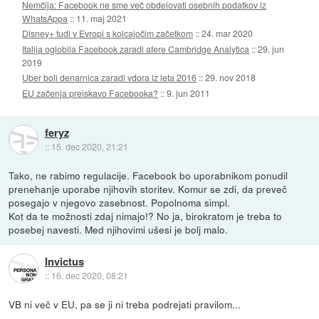
Nemčija: Facebook ne sme več obdelovati osebnih podatkov iz
WhatsAppa
::
11. maj 2021
Disney+ tudi v Evropi s kolcajočim začetkom
::
24. mar 2020
Italija oglobila Facebook zaradi afere Cambridge Analytica
::
29. jun
2019
Uber boli denarnica zaradi vdora iz leta 2016
::
29. nov 2018
EU začenja preiskavo Facebooka?
::
9. jun 2011
feryz
::
15. dec 2020, 21:21
Tako, ne rabimo regulacije. Facebook bo uporabnikom ponudil
prenehanje uporabe njihovih storitev. Komur se zdi, da preveč
posegajo v njegovo zasebnost. Popolnoma simpl.
Kot da te možnosti zdaj nimajo!? No ja, birokratom je treba to
posebej navesti. Med njihovimi ušesi je bolj malo.
Invictus
::
16. dec 2020, 08:21
VB ni več v EU, pa se ji ni treba podrejati pravilom...