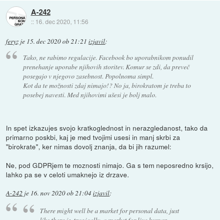
A-242
::
16. dec 2020, 11:56
feryz
je
15. dec 2020 ob 21:21
izjavil
:
Tako, ne rabimo regulacije. Facebook bo uporabnikom ponudil
prenehanje uporabe njihovih storitev. Komur se zdi, da preveč
posegajo v njegovo zasebnost. Popolnoma simpl.
Kot da te možnosti zdaj nimajo!? No ja, birokratom je treba to
posebej navesti. Med njihovimi ušesi je bolj malo.
In spet izkazujes svojo kratkoglednost in nerazgledanost, tako da
primarno poskbi, kaj je med tvojimi usesi in manj skrbi za
"birokrate", ker nimas dovolj znanja, da bi jih razumel:
Ne, pod GDPRjem te moznosti nimajo. Ga s tem neposredno krsijo,
lahko pa se v celoti umaknejo iz drzave.
A-242
je
16. nov 2020 ob 21:04
izjavil
:
There might well be a market for personal data, just
like there is, tragically, a market for live human