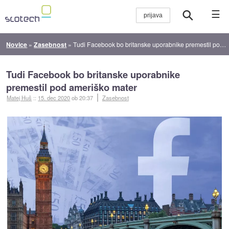
☰
Novice
»
Zasebnost
»
Tudi Facebook bo britanske uporabnike premestil pod ameriško mater
Tudi Facebook bo britanske uporabnike
premestil pod ameriško mater
Matej Huš
::
15. dec 2020
ob 20:37
Zasebnost