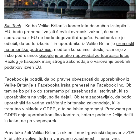
- Ko bo Velika Britanija konec leta dokončno izstopila iz
Slo-Tech
EU, bodo prenehali veljati številni evropski zakoni, če se v
sporazumu z EU ne bodo dogovorili drugače. Facebook se je
odločil, da bo to izkoristil in uporabnike iz Velike Britanije
premestil
na ameriško podružnico
, medtem ko so imeli doslej razmerje z
irsko podružnico.
Google je enako napovedal že februarja letos
.
Razlog je kakopak manj stroga zakonodaja o varovanju osebnih
podatkov izven EU.
Facebook je potrdil, da bo pravne obveznosti do uporabnikov iz
Velike Britanije s Facebooka Irska prenesel na Facebook Inc. Ob
tem ne bo prišlo do sprememb pri zasebnosti ali storitvah, ki so
uporabnikom na voljo, so še dejali. Ob tem zagotavljajo, da bodo
uporabniki še vedno zaščiteni z britansko zakonodajo, ki je
trenutno v skladu z GDPR, a to se lahko spremeni. Predvsem pa
GDPR daje uporabnikom fino kontrolo, katere podatke želijo deliti
in kako, ne pa vsepovprek.
Prav tako želi Velika Britanija skleniti nov trgovinski dogovor z ZDA,
ki bi lahko vplival tudi na varovanje zasebnosti - negativno.