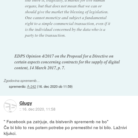
organs, but that does not mean that we can or
should give the market the blessing of legislation.
One cannot monetize and subject a fundamental
right to a simple commercial transaction, even if it
is the individual concerned by the data who is a
party to the transaction.
EDPS Opinion 4/2017 on the Proposal for a Directive on
certain aspects concerning contracts for the supply of digital
content, 14 March 2017, p. 7.
Zgodovina sprememb…
spremenilo:
A-242
(
16. dec 2020 ob 11:59
)
Glugy
::
16. dec 2020, 11:58
" Facebook pa zatrjuje, da bistvenih sprememb ne bo"
Če bi bilo to res potem potrebe po premestitvi ne bi bilo. Lažnivi
kljukci.