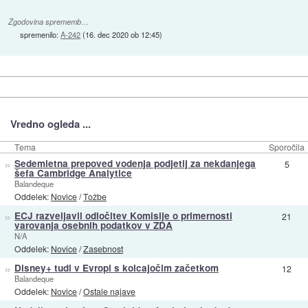
Zgodovina sprememb…
spremenilo:
A-242
(
16. dec 2020 ob 12:45
)
Vredno ogleda ...
Tema
Sporočila
»
Sedemletna prepoved vodenja podjetij za nekdanjega
5
šefa Cambridge Analytice
Balandeque
Oddelek:
Novice
/
Tožbe
»
ECJ razveljavil odločitev Komisije o primernosti
21
varovanja osebnih podatkov v ZDA
N/A
Oddelek:
Novice
/
Zasebnost
»
Disney+ tudi v Evropi s kolcajočim začetkom
12
Balandeque
Oddelek:
Novice
/
Ostale najave