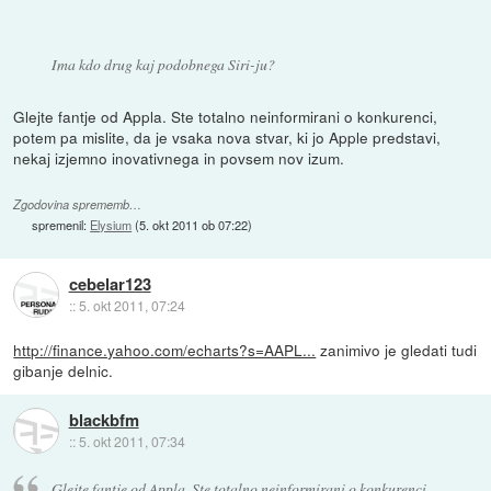
Ima kdo drug kaj podobnega Siri-ju?
Glejte fantje od Appla. Ste totalno neinformirani o konkurenci,
potem pa mislite, da je vsaka nova stvar, ki jo Apple predstavi,
nekaj izjemno inovativnega in povsem nov izum.
Zgodovina sprememb…
spremenil:
Elysium
(
5. okt 2011 ob 07:22
)
cebelar123
::
5. okt 2011, 07:24
http://finance.yahoo.com/echarts?s=AAPL...
zanimivo je gledati tudi
gibanje delnic.
blackbfm
::
5. okt 2011, 07:34
Glejte fantje od Appla. Ste totalno neinformirani o konkurenci,