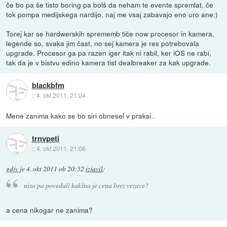
če bo pa še tisto boring pa bolš da neham te evente spremlat, če
tok pompa medijskega nardijo, naj me vsaj zabavajo eno uro ane:)
Torej kar se hardwerskih sprememb tiče now procesor in kamera,
legende so, svaka jim čast, no sej kamera je res potrebovala
upgrade. Procesor ga pa razen iger itak ni rabil, ker iOS ne rabi,
tak da je v bistvu edino kamera tist dealbreaker za kak upgrade.
blackbfm
::
4. okt 2011, 21:04
Mene zanima kako se bo siri obnesel v praksi..
trnvpeti
::
4. okt 2011, 21:06
gdjv
je
4. okt 2011 ob 20:52
izjavil
:
niso pa povedali kakšna je cena brez vezave?
a cena nikogar ne zanima?