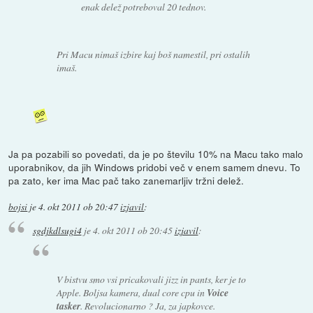
enak delež potreboval 20 tednov.
Pri Macu nimaš izbire kaj boš namestil, pri ostalih
imaš.
Ja pa pozabili so povedati, da je po številu 10% na Macu tako malo
uporabnikov, da jih Windows pridobi več v enem samem dnevu. To
pa zato, ker ima Mac pač tako zanemarljiv tržni delež.
bojsi
je
4. okt 2011 ob 20:47
izjavil
:
sgdjkdlsugi4
je
4. okt 2011 ob 20:45
izjavil
:
V bistvu smo vsi pricakovali jizz in pants, ker je to
Apple. Boljsa kamera, dual core cpu in
Voice
tasker
. Revolucionarno ? Ja, za japkovce.