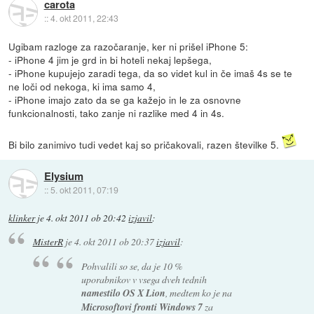
carota
::
4. okt 2011, 22:43
Ugibam razloge za razočaranje, ker ni prišel iPhone 5:
- iPhone 4 jim je grd in bi hoteli nekaj lepšega,
- iPhone kupujejo zaradi tega, da so videt kul in če imaš 4s se te
ne loči od nekoga, ki ima samo 4,
- iPhone imajo zato da se ga kažejo in le za osnovne
funkcionalnosti, tako zanje ni razlike med 4 in 4s.
Bi bilo zanimivo tudi vedet kaj so pričakovali, razen številke 5.
Elysium
::
5. okt 2011, 07:19
klinker
je
4. okt 2011 ob 20:42
izjavil
:
MisterR
je
4. okt 2011 ob 20:37
izjavil
:
Pohvalili so se, da je 10 %
uporabnikov v vsega dveh tednih
namestilo OS X Lion
, medtem ko je na
Microsoftovi fronti Windows 7
za