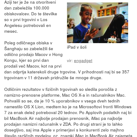
Aziji ter je že na otvoritveni
dan zabeležila 100.000
obiskovalcev. Do te številke
so v prvi trgovini v Los
Angelesu potrebovali en
mesec.
Poleg odličnega obiska v
iPad v šoli
Šanghaju so zabeležili še
odlično prodajo Macov v Hong
Kongu, kjer so prvi dan
vir:
engadget
prodali več Macov, kot na prvi
dan odprtja katerekoli druge trgovine. V prihodnosti naj bi se 357
trgovinam v 11 državah pridružile še mnoge druge.
Odličnim rezultatov v fizičnih trgovinah so sledila poročila z
namizno-prenosne platforme, Mac OS X-a in računalnikov Mac.
Pohvalili so se, da je 10 % uporabnikov v vsega dveh tednih
namestilo OS X Lion, medtem ko je na Microsoftovi fronti Windows
7 za enak delež potreboval 20 tednov. Po Applovih podatkih naj bi
bil MacBook Air najbolje prodajan prenosnik, iMac pa najbolje
prodajan namizni računalnik v ZDA. Po drugi strani je to lahko
dosegljivo, saj ima Apple v primerjavi s konkurenti zelo majhno
število različnih modelov, oz. znamki iMac in MacBook Air zajameta