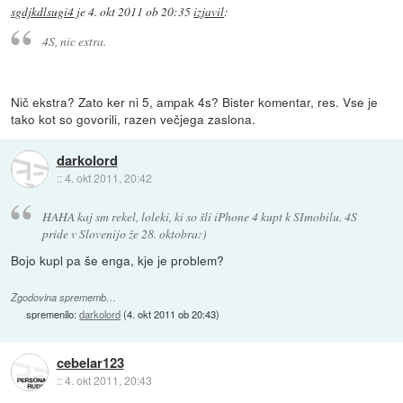
sgdjkdlsugi4
je
4. okt 2011 ob 20:35
izjavil
:
4S, nic extra.
Nič ekstra? Zato ker ni 5, ampak 4s? Bister komentar, res. Vse je
tako kot so govorili, razen večjega zaslona.
darkolord
::
4. okt 2011, 20:42
HAHA kaj sm rekel, loleki, ki so šli iPhone 4 kupt k SImobilu. 4S
pride v Slovenijo že 28. oktobra:)
Bojo kupl pa še enga, kje je problem?
Zgodovina sprememb…
spremenilo:
darkolord
(
4. okt 2011 ob 20:43
)
cebelar123
::
4. okt 2011, 20:43