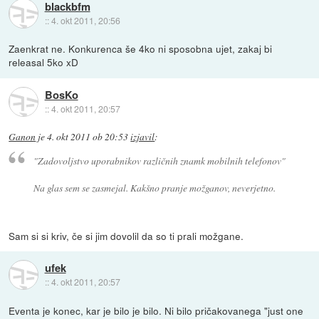
blackbfm
::
4. okt 2011, 20:56
Zaenkrat ne. Konkurenca še 4ko ni sposobna ujet, zakaj bi
releasal 5ko xD
BosKo
::
4. okt 2011, 20:57
Ganon
je
4. okt 2011 ob 20:53
izjavil
:
"Zadovoljstvo uporabnikov različnih znamk mobilnih telefonov"
Na glas sem se zasmejal. Kakšno pranje možganov, neverjetno.
Sam si si kriv, če si jim dovolil da so ti prali možgane.
ufek
::
4. okt 2011, 20:57
Eventa je konec, kar je bilo je bilo. Ni bilo pričakovanega "just one