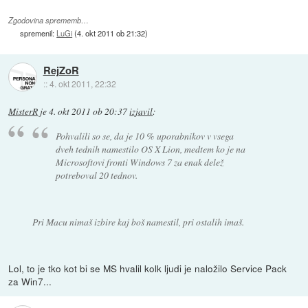
Zgodovina sprememb…
spremenil:
LuGi
(
4. okt 2011 ob 21:32
)
RejZoR
::
4. okt 2011, 22:32
MisterR
je
4. okt 2011 ob 20:37
izjavil
:
Pohvalili so se, da je 10 % uporabnikov v vsega
dveh tednih namestilo OS X Lion, medtem ko je na
Microsoftovi fronti Windows 7 za enak delež
potreboval 20 tednov.
Pri Macu nimaš izbire kaj boš namestil, pri ostalih imaš.
Lol, to je tko kot bi se MS hvalil kolk ljudi je naložilo Service Pack
za Win7...