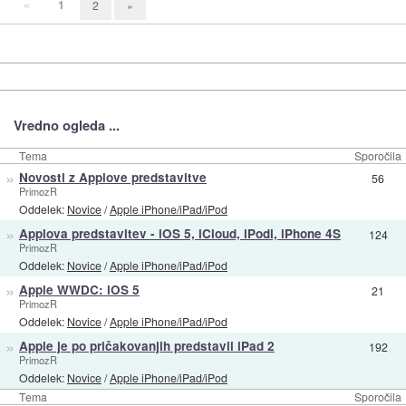
«
1
2
»
Vredno ogleda ...
Tema
Sporočila
»
Novosti z Applove predstavitve
56
PrimozR
Oddelek:
Novice
/
Apple iPhone/iPad/iPod
»
Applova predstavitev - iOS 5, iCloud, iPodi, iPhone 4S
124
PrimozR
Oddelek:
Novice
/
Apple iPhone/iPad/iPod
»
Apple WWDC: iOS 5
21
PrimozR
Oddelek:
Novice
/
Apple iPhone/iPad/iPod
»
Apple je po pričakovanjih predstavil iPad 2
192
PrimozR
Oddelek:
Novice
/
Apple iPhone/iPad/iPod
Tema
Sporočila