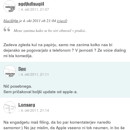
sgdjkdlsugi4
::
4. okt 2011, 21:07
blackbfm
je
4. okt 2011 ob 21:04
izjavil
:
Mene zanima kako se bo siri obnesel v praksi..
Zadeva zgleda kul na papirju, samo me zanima kolko nas bi
dejansko se pogovarjalo s telefonom ? V javnosti ? Ze voice dialing
mi bla komedija.
Spc
::
4. okt 2011, 21:11
Nič posebnega.
Sem pričakoval boljši update od apple-a.
Lonsarg
::
4. okt 2011, 21:14
Na engadgetu maš filiing, da bo par komentaterjev naredlo
samomor:) No jaz mislim, da Apple vseeno ni tok neumen, in bo še