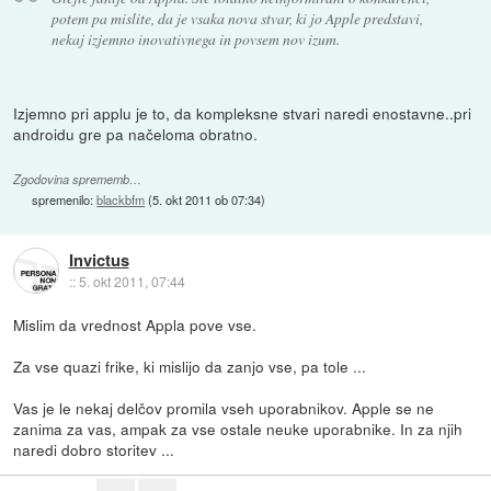
potem pa mislite, da je vsaka nova stvar, ki jo Apple predstavi,
nekaj izjemno inovativnega in povsem nov izum.
Izjemno pri applu je to, da kompleksne stvari naredi enostavne..pri
androidu gre pa načeloma obratno.
Zgodovina sprememb…
spremenilo:
blackbfm
(
5. okt 2011 ob 07:34
)
Invictus
::
5. okt 2011, 07:44
Mislim da vrednost Appla pove vse.
Za vse quazi frike, ki mislijo da zanjo vse, pa tole ...
Vas je le nekaj delčov promila vseh uporabnikov. Apple se ne
zanima za vas, ampak za vse ostale neuke uporabnike. In za njih
naredi dobro storitev ...