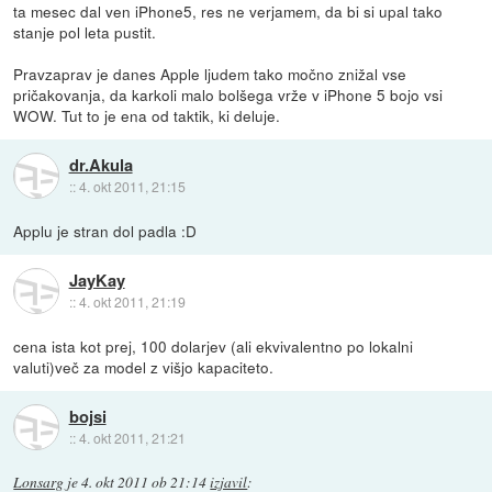
ta mesec dal ven iPhone5, res ne verjamem, da bi si upal tako
stanje pol leta pustit.
Pravzaprav je danes Apple ljudem tako močno znižal vse
pričakovanja, da karkoli malo bolšega vrže v iPhone 5 bojo vsi
WOW. Tut to je ena od taktik, ki deluje.
dr.Akula
::
4. okt 2011, 21:15
Applu je stran dol padla :D
JayKay
::
4. okt 2011, 21:19
cena ista kot prej, 100 dolarjev (ali ekvivalentno po lokalni
valuti)več za model z višjo kapaciteto.
bojsi
::
4. okt 2011, 21:21
Lonsarg
je
4. okt 2011 ob 21:14
izjavil
: