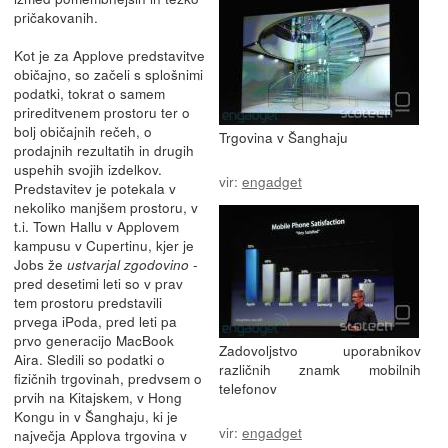
pričakovanih.
Kot je za Applove predstavitve
običajno, so začeli s splošnimi
podatki, tokrat o samem
prireditvenem prostoru ter o
bolj običajnih rečeh, o
Trgovina v Šanghaju
prodajnih rezultatih in drugih
uspehih svojih izdelkov.
vir:
engadget
Predstavitev je potekala v
nekoliko manjšem prostoru, v
t.i. Town Hallu v Applovem
kampusu v Cupertinu, kjer je
Jobs že
-
ustvarjal zgodovino
pred desetimi leti so v prav
tem prostoru predstavili
prvega iPoda, pred leti pa
prvo generacijo MacBook
Zadovoljstvo uporabnikov
Aira. Sledili so podatki o
različnih znamk mobilnih
fizičnih trgovinah, predvsem o
telefonov
prvih na Kitajskem, v Hong
Kongu in v Šanghaju, ki je
vir:
engadget
največja Applova trgovina v