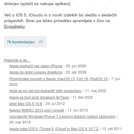
dolarjev izplačil za nakupe aplikacij.
Več o iOS 5, iCloudu in o novih izdelkih bo sledilo v sledečih
prispevkih. Sicer pa lahko prireditev spremljate v živo na
Engadgetu
.
79 komentarjev
Preberite si še…
Apple podražil vse razen iPhona
::
26. jun 2026
Apple bo dobil novega direktorja
::
22. apr 2026
Programske novosti iz Appla: macOS 13, iOS 16, iPadOS 16
::
7. jun
2022
Ipodi se po več kot dvajsetih letih poslavljajo
::
11. maj 2022
Apple se bori proti zlorabam AirTaga
::
11. feb 2022
Izšel Mac OS X 10.8
::
25. jul 2012
Applov WWDC 2012 poln novosti
::
11. jun 2012
Uporabniki Windows Phone 7 s svojimi telefoni najbolj zadovoljni
::
29. mar 2012
Apple izdal iOS 5, iTunes 5, iCloud in Mac OS X 10.7.2
::
13. okt 2011