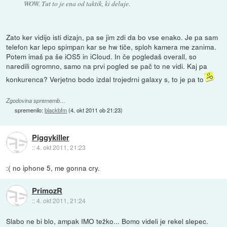
WOW. Tut to je ena od taktik, ki deluje.
Zato ker vidijo isti dizajn, pa se jim zdi da bo vse enako. Je pa sam
telefon kar lepo spimpan kar se hw tiče, sploh kamera me zanima.
Potem imaš pa še iOS5 in iCloud. In če pogledaš overall, so
naredili ogromno, samo na prvi pogled se pač to ne vidi. Kaj pa
konkurenca? Verjetno bodo izdal trojedrni galaxy s, to je pa to
Zgodovina sprememb…
spremenilo:
blackbfm
(
4. okt 2011 ob 21:23
)
Piggykiller
::
4. okt 2011, 21:23
:( no iphone 5, me gonna cry.
PrimozR
::
4. okt 2011, 21:24
Slabo ne bi blo, ampak IMO težko... Bomo videli je rekel slepec.