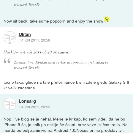
releasal 5ko xD
Now sit back, take some popcorn and enjoy the show
Oktan
::
4. okt 2011, 20:58
blackbfm
je
4. okt 2011 ob 20:56
izjavil
:
Zaenkrat ne. Konkurenca še 4ko ni sposobna ujet, zakaj bi
releasal 5ko xD
točno tako, glede na tale preformance k sm zdele gledu Galaxy S II
kr velik zaostane
Lonsarg
::
4. okt 2011, 20:59
Nop, live blog se je nehal. Mene je kr kap, ko sem videl, da ne bo
iPhone 5 še, ja kolk pa mislijo še čakat, brez veze mi čas tratjo. No
morda bo bolj zanimivo na Android 4.0/Nexus prime predstavitvi,