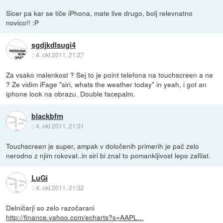
Sicer pa kar se tiče iPhona, mate live drugo, bolj relevnatno
novico!! :P
sgdjkdlsugi4
::
4. okt 2011, 21:27
Za vsako malenkost ? Sej to je point telefona na touchscreen a ne
? Ze vidim iFage "siri, whats the weather today" in yeah, i got an
iphone look na obrazu. Double facepalm.
blackbfm
::
4. okt 2011, 21:31
Touchscreen je super, ampak v določenih primerih je pač zelo
nerodno z njim rokovat..in siri bi znal to pomankljivost lepo zafilat.
LuGi
::
4. okt 2011, 21:32
Delničarji so zelo razočarani
http://finance.yahoo.com/echarts?s=AAPL...