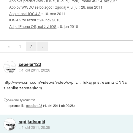
Applova predstavitev - iOS 5, iCloud, iPodi, iPhone 4S
::
4. okt 2011
Applov WWDC se bo zgodil zgodaj v juliju
::
28. mar 2011
Apple izdal iOS 4.3
::
10. mar 2011
iOS 4.2 že razbit
::
24. nov 2010
Adijo iPhone OS, naj živi iOS
::
8. jun 2010
«
1
2
»
cebelar123
::
4. okt 2011, 20:26
http://www.cnn.com/video/#/video/cvpliv
... Tukaj je stream iz CNNa
z rahlim zaostankom.
Zgodovina sprememb…
spremenilo:
cebelar123
(
4. okt 2011 ob 20:26
)
sgdjkdlsugi4
::
4. okt 2011, 20:35