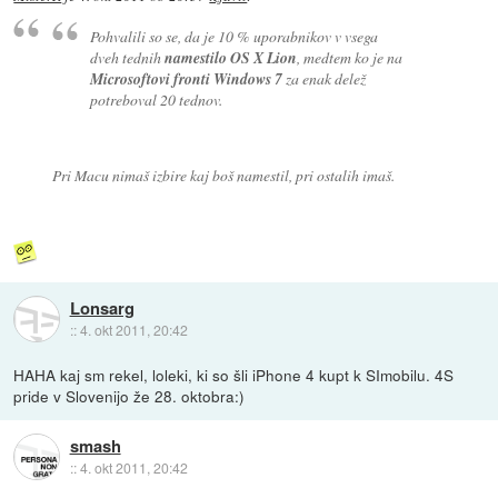
Pohvalili so se, da je 10 % uporabnikov v vsega
dveh tednih
namestilo OS X Lion
, medtem ko je na
Microsoftovi fronti Windows 7
za enak delež
potreboval 20 tednov.
Pri Macu nimaš izbire kaj boš namestil, pri ostalih imaš.
Lonsarg
::
4. okt 2011, 20:42
HAHA kaj sm rekel, loleki, ki so šli iPhone 4 kupt k SImobilu. 4S
pride v Slovenijo že 28. oktobra:)
smash
::
4. okt 2011, 20:42