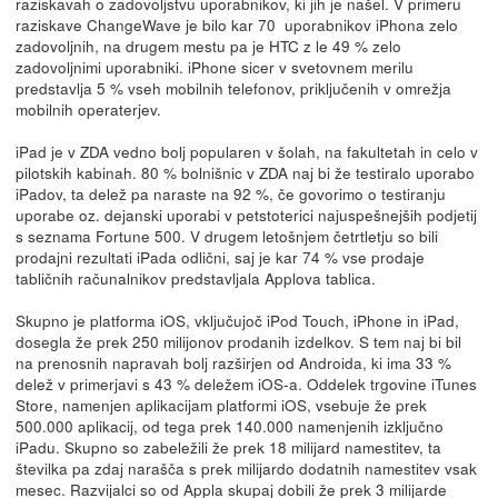
raziskavah o zadovoljstvu uporabnikov, ki jih je našel. V primeru
raziskave ChangeWave je bilo kar 70 uporabnikov iPhona zelo
zadovoljnih, na drugem mestu pa je HTC z le 49 % zelo
zadovoljnimi uporabniki. iPhone sicer v svetovnem merilu
predstavlja 5 % vseh mobilnih telefonov, priključenih v omrežja
mobilnih operaterjev.
iPad je v ZDA vedno bolj popularen v šolah, na fakultetah in celo v
pilotskih kabinah. 80 % bolnišnic v ZDA naj bi že testiralo uporabo
iPadov, ta delež pa naraste na 92 %, če govorimo o testiranju
uporabe oz. dejanski uporabi v petstoterici najuspešnejših podjetij
s seznama Fortune 500. V drugem letošnjem četrtletju so bili
prodajni rezultati iPada odlični, saj je kar 74 % vse prodaje
tabličnih računalnikov predstavljala Applova tablica.
Skupno je platforma iOS, vključujoč iPod Touch, iPhone in iPad,
dosegla že prek 250 milijonov prodanih izdelkov. S tem naj bi bil
na prenosnih napravah bolj razširjen od Androida, ki ima 33 %
delež v primerjavi s 43 % deležem iOS-a. Oddelek trgovine iTunes
Store, namenjen aplikacijam platformi iOS, vsebuje že prek
500.000 aplikacij, od tega prek 140.000 namenjenih izključno
iPadu. Skupno so zabeležili že prek 18 milijard namestitev, ta
številka pa zdaj narašča s prek milijardo dodatnih namestitev vsak
mesec. Razvijalci so od Appla skupaj dobili že prek 3 milijarde