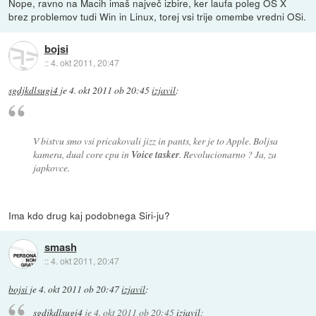
Nope, ravno na Macih imaš največ izbire, ker laufa poleg OS X
brez problemov tudi Win in Linux, torej vsi trije omembe vredni OSi.
bojsi
::
4. okt 2011, 20:47
sgdjkdlsugi4
je
4. okt 2011 ob 20:45
izjavil
:
V bistvu smo vsi pricakovali jizz in pants, ker je to Apple. Boljsa
kamera, dual core cpu in
Voice tasker
. Revolucionarno ? Ja, za
japkovce.
Ima kdo drug kaj podobnega Siri-ju?
smash
::
4. okt 2011, 20:47
bojsi
je
4. okt 2011 ob 20:47
izjavil
:
sgdjkdlsugi4
je
4. okt 2011 ob 20:45
izjavil
: