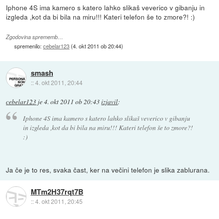
Iphone 4S ima kamero s katero lahko slikaš veverico v gibanju in
izgleda ,kot da bi bila na miru!!! Kateri telefon še to zmore?! :)
Zgodovina sprememb…
spremenilo:
cebelar123
(
4. okt 2011 ob 20:44
)
smash
::
4. okt 2011, 20:44
cebelar123
je
4. okt 2011 ob 20:43
izjavil
:
Iphone 4S ima kamero s katero lahko slikaš veverico v gibanju
in izgleda ,kot da bi bila na miru!!! Kateri telefon še to zmore?!
:)
Ja če je to res, svaka čast, ker na večini telefon je slika zablurana.
MTm2H37rqt7B
::
4. okt 2011, 20:45