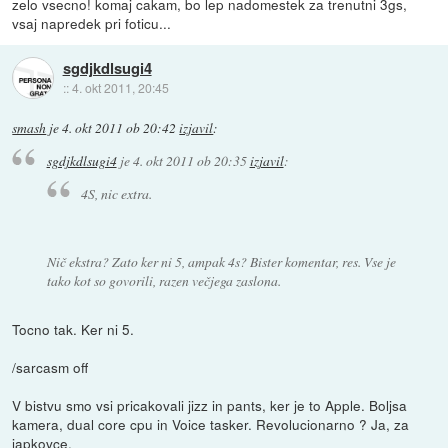
zelo vsecno! komaj cakam, bo lep nadomestek za trenutni 3gs,
vsaj napredek pri foticu...
sgdjkdlsugi4
::
4. okt 2011, 20:45
smash
je
4. okt 2011 ob 20:42
izjavil
:
sgdjkdlsugi4
je
4. okt 2011 ob 20:35
izjavil
:
4S, nic extra.
Nič ekstra? Zato ker ni 5, ampak 4s? Bister komentar, res. Vse je
tako kot so govorili, razen večjega zaslona.
Tocno tak. Ker ni 5.
/sarcasm off
V bistvu smo vsi pricakovali jizz in pants, ker je to Apple. Boljsa
kamera, dual core cpu in Voice tasker. Revolucionarno ? Ja, za
japkovce.