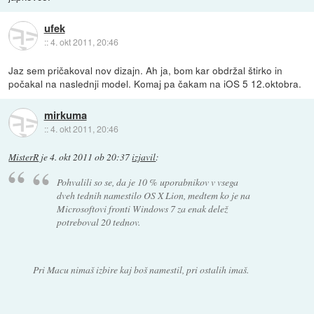
ufek
::
4. okt 2011, 20:46
Jaz sem pričakoval nov dizajn. Ah ja, bom kar obdržal štirko in
počakal na naslednji model. Komaj pa čakam na iOS 5 12.oktobra.
mirkuma
::
4. okt 2011, 20:46
MisterR
je
4. okt 2011 ob 20:37
izjavil
:
Pohvalili so se, da je 10 % uporabnikov v vsega
dveh tednih namestilo OS X Lion, medtem ko je na
Microsoftovi fronti Windows 7 za enak delež
potreboval 20 tednov.
Pri Macu nimaš izbire kaj boš namestil, pri ostalih imaš.