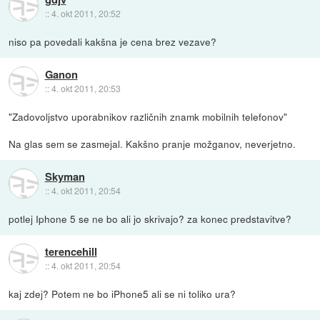
::
4. okt 2011, 20:52
niso pa povedali kakšna je cena brez vezave?
Ganon
::
4. okt 2011, 20:53
"Zadovoljstvo uporabnikov različnih znamk mobilnih telefonov"
Na glas sem se zasmejal. Kakšno pranje možganov, neverjetno.
Skyman
::
4. okt 2011, 20:54
potlej Iphone 5 se ne bo ali jo skrivajo? za konec predstavitve?
terencehill
::
4. okt 2011, 20:54
kaj zdej? Potem ne bo iPhone5 ali se ni toliko ura?