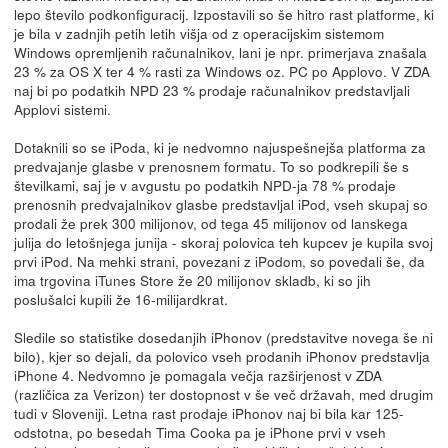
lepo število podkonfiguracij. Izpostavili so še hitro rast platforme, ki
je bila v zadnjih petih letih višja od z operacijskim sistemom
Windows opremljenih računalnikov, lani je npr. primerjava znašala
23 % za OS X ter 4 % rasti za Windows oz. PC po Applovo. V ZDA
naj bi po podatkih NPD 23 % prodaje računalnikov predstavljali
Applovi sistemi.
Dotaknili so se iPoda, ki je nedvomno najuspešnejša platforma za
predvajanje glasbe v prenosnem formatu. To so podkrepili še s
številkami, saj je v avgustu po podatkih NPD-ja 78 % prodaje
prenosnih predvajalnikov glasbe predstavljal iPod, vseh skupaj so
prodali že prek 300 milijonov, od tega 45 milijonov od lanskega
julija do letošnjega junija - skoraj polovica teh kupcev je kupila svoj
prvi iPod. Na mehki strani, povezani z iPodom, so povedali še, da
ima trgovina iTunes Store že 20 milijonov skladb, ki so jih
poslušalci kupili že 16-milijardkrat.
Sledile so statistike dosedanjih iPhonov (predstavitve novega še ni
bilo), kjer so dejali, da polovico vseh prodanih iPhonov predstavlja
iPhone 4. Nedvomno je pomagala večja razširjenost v ZDA
(različica za Verizon) ter dostopnost v še več državah, med drugim
tudi v Sloveniji. Letna rast prodaje iPhonov naj bi bila kar 125-
odstotna, po besedah Tima Cooka pa je iPhone prvi v vseh