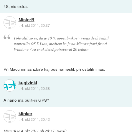
4S, nic extra.
MisterR
::
4. okt 2011, 20:37
Pohvalili so se, da je 10 % uporabnikov v vsega dveh tednih
namestilo OS X Lion, medtem ko je na Microsoftovi fronti
Windows 7 za enak delež potreboval 20 tednov.
Pri Macu nimaš izbire kaj boš namestil, pri ostalih imaš.
kuglvinkl
::
4. okt 2011, 20:38
A nano ma bulit-in GPS?
klinker
::
4. okt 2011, 20:42
MisterR
je
4. okt 2011 ob 20:37
izjavil
: