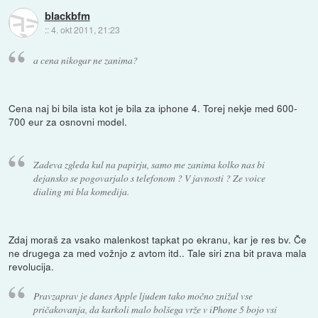
blackbfm
::
4. okt 2011, 21:23
a cena nikogar ne zanima?
Cena naj bi bila ista kot je bila za iphone 4. Torej nekje med 600-
700 eur za osnovni model.
Zadeva zgleda kul na papirju, samo me zanima kolko nas bi
dejansko se pogovarjalo s telefonom ? V javnosti ? Ze voice
dialing mi bla komedija.
Zdaj moraš za vsako malenkost tapkat po ekranu, kar je res bv. Če
ne drugega za med vožnjo z avtom itd.. Tale siri zna bit prava mala
revolucija.
Pravzaprav je danes Apple ljudem tako močno znižal vse
pričakovanja, da karkoli malo bolšega vrže v iPhone 5 bojo vsi