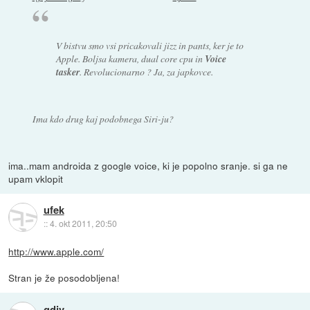
V bistvu smo vsi pricakovali jizz in pants, ker je to
Apple. Boljsa kamera, dual core cpu in
Voice
tasker
. Revolucionarno ? Ja, za japkovce.
Ima kdo drug kaj podobnega Siri-ju?
ima..mam androida z google voice, ki je popolno sranje. si ga ne
upam vklopit
ufek
::
4. okt 2011, 20:50
http://www.apple.com/
Stran je že posodobljena!
gdjv