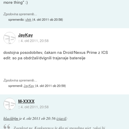
more thing" :)
Zgodovina sprememb…
spremenilo:
ufek
(
4. okt 2011 ob 20:58
)
JayKay
::
4. okt 2011, 20:58
dostojna posodobitev, čakam na Droid/Nexus Prime z ICS
edit: so pa obdržali/dvignili trajanaje batereije
Zgodovina sprememb…
spremenil:
JayKay
(
4. okt 2011 ob 20:59
)
M-XXXX
::
4. okt 2011, 20:58
blackbfm
je
4. okt 2011 ob 20:56
izjavil
:
Zaenkrat ne. Konkurenca še 4ko ni sposobna ujet, zakaj bi