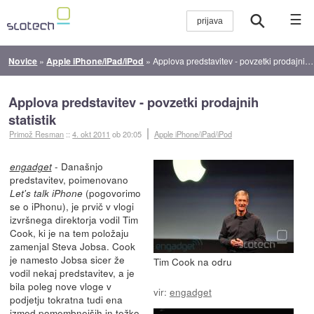
☰
Novice
»
Apple iPhone/iPad/iPod
»
Applova predstavitev - povzetki prodajnih statistik
Applova predstavitev - povzetki prodajnih
statistik
Primož Resman
::
4. okt 2011
ob 20:05
Apple iPhone/iPad/iPod
- Današnjo
engadget
predstavitev, poimenovano
(pogovorimo
Let's talk iPhone
se o iPhonu), je prvič v vlogi
izvršnega direktorja vodil Tim
Cook, ki je na tem položaju
zamenjal Steva Jobsa. Cook
je namesto Jobsa sicer že
Tim Cook na odru
vodil nekaj predstavitev, a je
bila poleg nove vloge v
vir:
engadget
podjetju tokratna tudi ena
izmed pomembnejših in težko