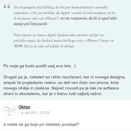
Na engadgetu maš filiing, da bo par komentaterjev naredlo
samomor:) No jaz mislim, da Apple vseeno ni tok neumen, in bo
še ta mesec dal ven iPhone5,
res ne verjamem, da bi si upal tako
stanje pol leta pustit
.
Pravzaprav je danes Apple ljudem tako močno znižal vse
pričakovanja, da karkoli malo bolšega vrže v iPhone 5 bojo vsi
WOW. Tut to je ena od taktik, ki deluje.
Po moje ga bodo pustili vsaj eno leto. :)
Drugač pa ja, nekateri so rahlo razočarani, ker ni novega designa,
ampak če pogledamo realno, so dali ven čisto nov phone, brez
novega ohišja in zaslona. Največ novosti pa je itak na software
strani in ekosistemu, kar je v bistvu tudi najbolj važno.
Oktan
::
4. okt 2011, 21:23
a mislte da ga bojo pri mobitelu prodajal?