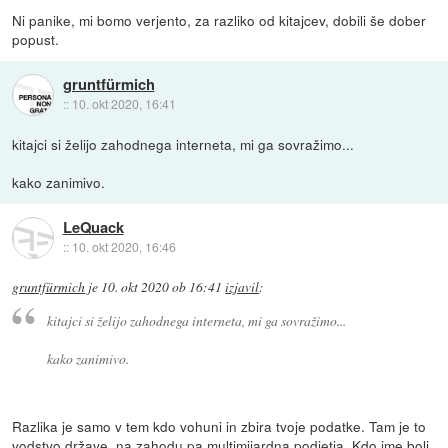
Ni panike, mi bomo verjento, za razliko od kitajcev, dobili še dober
popust.
gruntfürmich
::
10. okt 2020, 16:41
kitajci si želijo zahodnega interneta, mi ga sovražimo...
kako zanimivo.
LeQuack
::
10. okt 2020, 16:46
gruntfürmich
je
10. okt 2020 ob 16:41
izjavil
:
kitajci si želijo zahodnega interneta, mi ga sovražimo...
kako zanimivo.
Razlika je samo v tem kdo vohuni in zbira tvoje podatke. Tam je to
vodstvo države, na zahodu pa multimijardna podjetja. Kdo ime bolj