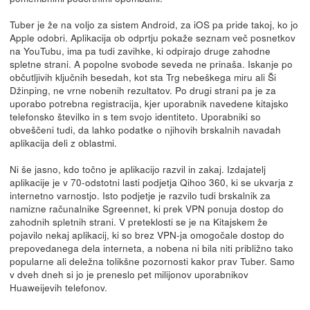
Tuber je že na voljo za sistem Android, za iOS pa pride takoj, ko jo
Apple odobri. Aplikacija ob odprtju pokaže seznam več posnetkov
na YouTubu, ima pa tudi zavihke, ki odpirajo druge zahodne
spletne strani. A popolne svobode seveda ne prinaša. Iskanje po
občutljivih ključnih besedah, kot sta Trg nebeškega miru ali Ši
Džinping, ne vrne nobenih rezultatov. Po drugi strani pa je za
uporabo potrebna registracija, kjer uporabnik navedene kitajsko
telefonsko številko in s tem svojo identiteto. Uporabniki so
obveščeni tudi, da lahko podatke o njihovih brskalnih navadah
aplikacija deli z oblastmi.
Ni še jasno, kdo točno je aplikacijo razvil in zakaj. Izdajatelj
aplikacije je v 70-odstotni lasti podjetja Qihoo 360, ki se ukvarja z
internetno varnostjo. Isto podjetje je razvilo tudi brskalnik za
namizne računalnike Sgreennet, ki prek VPN ponuja dostop do
zahodnih spletnih strani. V preteklosti se je na Kitajskem že
pojavilo nekaj aplikacij, ki so brez VPN-ja omogočale dostop do
prepovedanega dela interneta, a nobena ni bila niti približno tako
popularne ali deležna tolikšne pozornosti kakor prav Tuber. Samo
v dveh dneh si jo je preneslo pet milijonov uporabnikov
Huaweijevih telefonov.