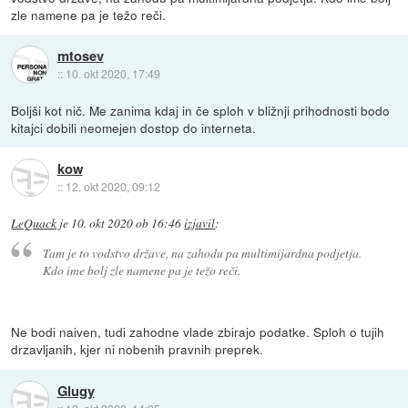
zle namene pa je težo reči.
mtosev
::
10. okt 2020, 17:49
Boljši kot nič. Me zanima kdaj in če sploh v bližnji prihodnosti bodo
kitajci dobili neomejen dostop do interneta.
kow
::
12. okt 2020, 09:12
LeQuack
je
10. okt 2020 ob 16:46
izjavil
:
Tam je to vodstvo države, na zahodu pa multimijardna podjetja.
Kdo ime bolj zle namene pa je težo reči.
Ne bodi naiven, tudi zahodne vlade zbirajo podatke. Sploh o tujih
drzavljanih, kjer ni nobenih pravnih preprek.
Glugy