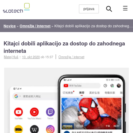
☰
Novice
»
Omrežja / internet
»
Kitajci dobili aplikacijo za dostop do zahodnega interneta
Kitajci dobili aplikacijo za dostop do zahodnega
interneta
Matej Huš
::
10. okt 2020
ob 15:37
Omrežja / internet