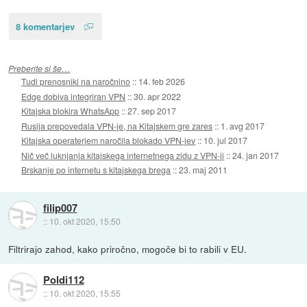
8 komentarjev
Preberite si še…
Tudi prenosniki na naročnino
::
14. feb 2026
Edge dobiva integriran VPN
::
30. apr 2022
Kitajska blokira WhatsApp
::
27. sep 2017
Rusija prepovedala VPN-je, na Kitajskem gre zares
::
1. avg 2017
Kitajska operaterjem naročila blokado VPN-jev
::
10. jul 2017
Nič več luknjanja kitajskega internetnega zidu z VPN-ji
::
24. jan 2017
Brskanje po internetu s kitajskega brega
::
23. maj 2011
filip007
::
10. okt 2020, 15:50
Filtrirajo zahod, kako priročno, mogoče bi to rabili v EU.
Poldi112
::
10. okt 2020, 15:55