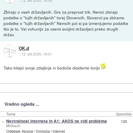
::
12. okt 2020, 14:05
Zbirajo o vseh državljanih. Gre za preprost trik. Nemci zbirajo
podatke o "tujih državljanih" torej Slovencih, Slovenci pa zbiramo
podatke o "tujih državljanih" Nemcih pol si pa izmenjujemo podatke
tko je to. Vsi vohunijo za vsemi svojimi državljani preko drugih
držav.
OK.d
::
12. okt 2020, 16:01
Tako kitajci svoje zdajšnje in bodoče disidente lovijo
Vredno ogleda ...
Tema
Sporočila
»
Nevtralnost interneta in A1: AKOS ne vidi problema
120
McHusch
Oddelek:
Novice
/
Omrežja / internet