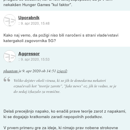
nekakšen Hunger Games "kul faktor".
Uporabnik
::
9. apr 2020, 15:48
Kako naj vemo, da požigi niso bili naročeni s strani vlade/vstavi
katergakoli zagovornika 5G?
Aggressor
::
9. apr 2020, 15:53
phantom
je
9. apr 2020 ob 14:51
izjavil
:
Veliko dejstev okoli virusa, ki so jih še donedavna nekateri
označevali kot "teorije zarote", "fake news" oz. jih še vedno, se je
do sedaj izkazalo za resnične.
Delaš precejšnjo napako, ko enačiš prave teorije zarot z napakami,
ki se dogajajo kratkomalo zaradi nepopolnih podatkov.
V prvem primeru gre za ideje, ki nimajo prav nobene strokovne