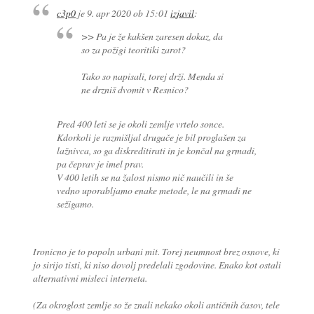
c3p0
je
9. apr 2020 ob 15:01
izjavil
:
>> Pa je že kakšen zaresen dokaz, da
so za požigi teoritiki zarot?
Tako so napisali, torej drži. Menda si
ne drzniš dvomit v Resnico?
Pred 400 leti se je okoli zemlje vrtelo sonce.
Kdorkoli je razmišljal drugače je bil proglašen za
lažnivca, so ga diskreditirati in je končal na grmadi,
pa čeprav je imel prav.
V 400 letih se na žalost nismo nič naučili in še
vedno uporabljamo enake metode, le na grmadi ne
sežigamo.
Ironicno je to popoln urbani mit. Torej neumnost brez osnove, ki
jo sirijo tisti, ki niso dovolj predelali zgodovine. Enako kot ostali
alternativni misleci interneta.
(Za okroglost zemlje so že znali nekako okoli antičnih časov, tele