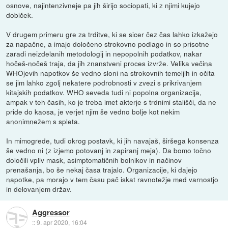
osnove, najintenzivneje pa jih širijo sociopati, ki z njimi kujejo
dobiček.
V drugem primeru gre za trditve, ki se sicer čez čas lahko izkažejo
za napačne, a imajo določeno strokovno podlago in so prisotne
zaradi neizdelanih metodologij in nepopolnih podatkov, nakar
hočeš-nočeš traja, da jih znanstveni proces izvrže. Velika večina
WHOjevih napotkov še vedno sloni na strokovnih temeljih in očita
se jim lahko zgolj nekatere podrobnosti v zvezi s prikrivanjem
kitajskih podatkov. WHO seveda tudi ni popolna organizacija,
ampak v teh časih, ko je treba imet akterje s trdnimi stališči, da ne
pride do kaosa, je verjet njim še vedno bolje kot nekim
anonimnežem s spleta.
In mimogrede, tudi okrog postavk, ki jih navajaš, širšega konsenza
še vedno ni (z izjemo potovanj in zapiranj meja). Da bomo točno
določili vpliv mask, asimptomatičnih bolnikov in načinov
prenašanja, bo še nekaj časa trajalo. Organizacije, ki dajejo
napotke, pa morajo v tem času pač iskat ravnotežje med varnostjo
in delovanjem držav.
Aggressor
::
9. apr 2020, 16:04