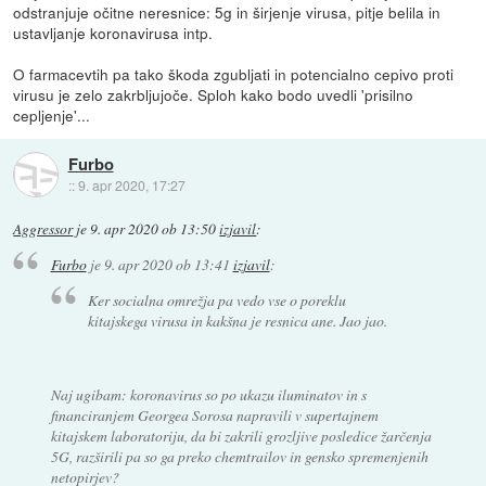
odstranjuje očitne neresnice: 5g in širjenje virusa, pitje belila in
ustavljanje koronavirusa intp.
O farmacevtih pa tako škoda zgubljati in potencialno cepivo proti
virusu je zelo zakrbljujoče. Sploh kako bodo uvedli 'prisilno
cepljenje'...
Furbo
::
9. apr 2020, 17:27
Aggressor
je
9. apr 2020 ob 13:50
izjavil
:
Furbo
je
9. apr 2020 ob 13:41
izjavil
:
Ker socialna omrežja pa vedo vse o poreklu
kitajskega virusa in kakšna je resnica ane. Jao jao.
Naj ugibam: koronavirus so po ukazu iluminatov in s
financiranjem Georgea Sorosa napravili v supertajnem
kitajskem laboratoriju, da bi zakrili grozljive posledice žarčenja
5G, razširili pa so ga preko chemtrailov in gensko spremenjenih
netopirjev?