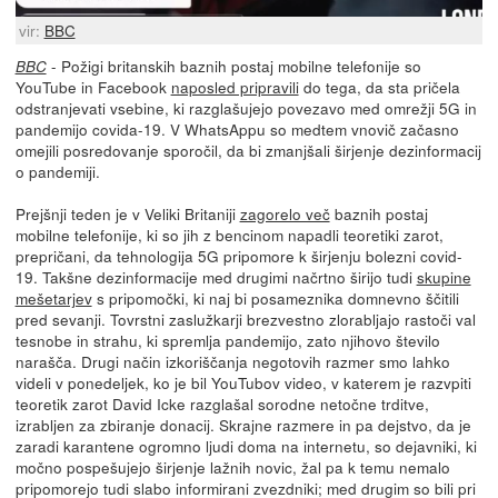
vir:
BBC
- Požigi britanskih baznih postaj mobilne telefonije so
BBC
YouTube in Facebook
naposled pripravili
do tega, da sta pričela
odstranjevati vsebine, ki razglašujejo povezavo med omrežji 5G in
pandemijo covida-19. V WhatsAppu so medtem vnovič začasno
omejili posredovanje sporočil, da bi zmanjšali širjenje dezinformacij
o pandemiji.
Prejšnji teden je v Veliki Britaniji
zagorelo več
baznih postaj
mobilne telefonije, ki so jih z bencinom napadli teoretiki zarot,
prepričani, da tehnologija 5G pripomore k širjenju bolezni covid-
19. Takšne dezinformacije med drugimi načrtno širijo tudi
skupine
mešetarjev
s pripomočki, ki naj bi posameznika domnevno ščitili
pred sevanji. Tovrstni zaslužkarji brezvestno zlorabljajo rastoči val
tesnobe in strahu, ki spremlja pandemijo, zato njihovo število
narašča. Drugi način izkoriščanja negotovih razmer smo lahko
videli v ponedeljek, ko je bil YouTubov video, v katerem je razvpiti
teoretik zarot David Icke razglašal sorodne netočne trditve,
izrabljen za zbiranje donacij. Skrajne razmere in pa dejstvo, da je
zaradi karantene ogromno ljudi doma na internetu, so dejavniki, ki
močno pospešujejo širjenje lažnih novic, žal pa k temu nemalo
pripomorejo tudi slabo informirani zvezdniki; med drugim so bili pri