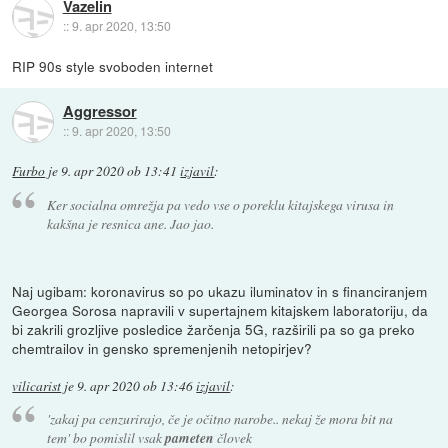
Vazelin
::
9. apr 2020, 13:50
RIP 90s style svoboden internet
Aggressor
::
9. apr 2020, 13:50
Furbo
je
9. apr 2020 ob 13:41
izjavil
:
Ker socialna omrežja pa vedo vse o poreklu kitajskega virusa in
kakšna je resnica ane. Jao jao.
Naj ugibam: koronavirus so po ukazu iluminatov in s financiranjem
Georgea Sorosa napravili v supertajnem kitajskem laboratoriju, da
bi zakrili grozljive posledice žarčenja 5G, razširili pa so ga preko
chemtrailov in gensko spremenjenih netopirjev?
vilicarist
je
9. apr 2020 ob 13:46
izjavil
:
'zakaj pa cenzurirajo, če je očitno narobe.. nekaj že mora bit na
tem' bo pomislil vsak
pameten
človek