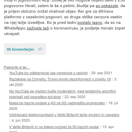
pogovorov hkrati, zatem le še s petimi, študije pa
so pokazale
, da
je prijem občutno znižal viralnost objav. Ker gre za šifrirano
platformo z zasebnimi pogovori, so druge oblike cenzure vsebin
na njej težje izvedljive. Ko je pred tedni
postalo jasno
, da so na
WhatsAppu
zaživele laži
o koronavirusu, je podjetje moralo zopet
ukrepati.
95 komentarjev
Preberite si še…
YouTube bo odstranjeval vse neresnice o cepivih
::
29. sep 2021
Raziskava na Cornellu: Trump gonilo dezinformacij o covidu-19
::
3.
okt 2020
Na YouTube se vračajo ljudje moderatorji, med epidemijo algoritmi
pobrisali več posnetkov kot sicer
::
22. sep 2020
Nokia bo bazne postaje s 4G na 5G nadgradila programsko
::
16. jul
2020
Vzdrževalci telekomunikacij v Veliki Britaniji tarče groženj in napadov
::
4. jun 2020
V Veliki Britaniji in na Irskem požgali že 50 baznih postaj
::
15. apr