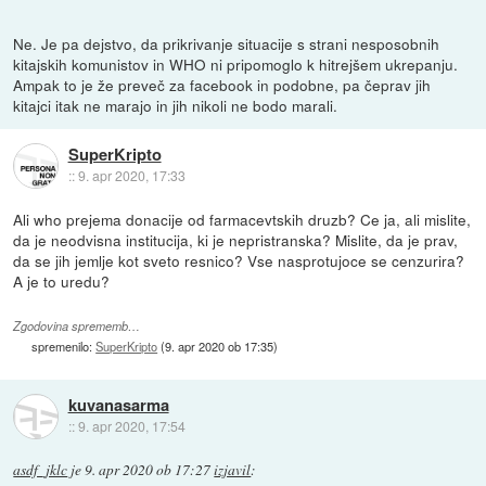
Ne. Je pa dejstvo, da prikrivanje situacije s strani nesposobnih
kitajskih komunistov in WHO ni pripomoglo k hitrejšem ukrepanju.
Ampak to je že preveč za facebook in podobne, pa čeprav jih
kitajci itak ne marajo in jih nikoli ne bodo marali.
SuperKripto
::
9. apr 2020, 17:33
Ali who prejema donacije od farmacevtskih druzb? Ce ja, ali mislite,
da je neodvisna institucija, ki je nepristranska? Mislite, da je prav,
da se jih jemlje kot sveto resnico? Vse nasprotujoce se cenzurira?
A je to uredu?
Zgodovina sprememb…
spremenilo:
SuperKripto
(
9. apr 2020 ob 17:35
)
kuvanasarma
::
9. apr 2020, 17:54
asdf_jklc
je
9. apr 2020 ob 17:27
izjavil
: