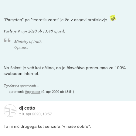
"Pameten" pa "teoretik zarot" je že v osnovi protislovje.
Pavle
je
9. apr 2020 ob 13:48
izjavil
:
Ministry of truth.
Opasno.
Na žalost je več kot očitno, da je človeštvo preneumno za 100%
svoboden internet.
Zgodovina sprememb…
spremenil:
Aggressor
(
9. apr 2020 ob 13:51
)
dj cotto
::
9. apr 2020, 13:57
To ni nič drugega kot cenzura "v naše dobro".