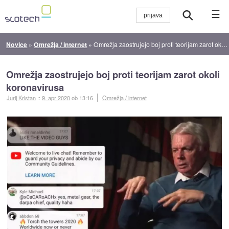
☰
Novice
»
Omrežja / internet
»
Omrežja zaostrujejo boj proti teorijam zarot okoli koronavirusa
Omrežja zaostrujejo boj proti teorijam zarot okoli
koronavirusa
Jurij Kristan
::
9. apr 2020
ob 13:16
Omrežja / internet