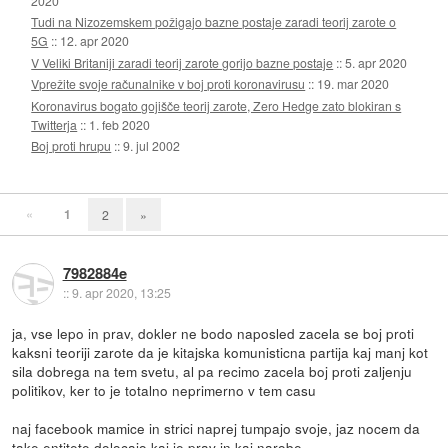
2020
Tudi na Nizozemskem požigajo bazne postaje zaradi teorij zarote o
5G
::
12. apr 2020
V Veliki Britaniji zaradi teorij zarote gorijo bazne postaje
::
5. apr 2020
Vprežite svoje računalnike v boj proti koronavirusu
::
19. mar 2020
Koronavirus bogato gojišče teorij zarote, Zero Hedge zato blokiran s
Twitterja
::
1. feb 2020
Boj proti hrupu
::
9. jul 2002
«
1
2
»
7982884e
::
9. apr 2020, 13:25
ja, vse lepo in prav, dokler ne bodo naposled zacela se boj proti
kaksni teoriji zarote da je kitajska komunisticna partija kaj manj kot
sila dobrega na tem svetu, al pa recimo zacela boj proti zaljenju
politikov, ker to je totalno neprimerno v tem casu
naj facebook mamice in strici naprej tumpajo svoje, jaz nocem da
take entitete dolocajo kaj je prav in kaj narobe