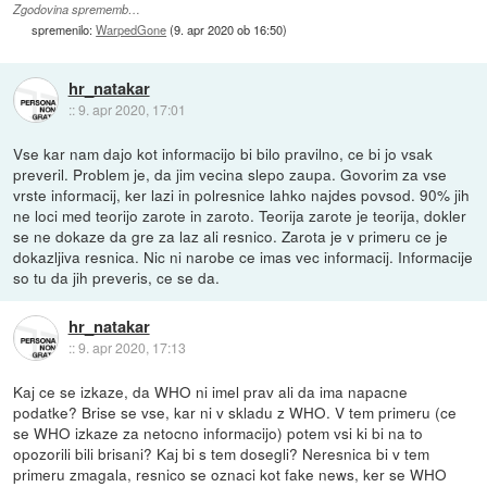
Zgodovina sprememb…
spremenilo:
WarpedGone
(
9. apr 2020 ob 16:50
)
hr_natakar
::
9. apr 2020, 17:01
Vse kar nam dajo kot informacijo bi bilo pravilno, ce bi jo vsak
preveril. Problem je, da jim vecina slepo zaupa. Govorim za vse
vrste informacij, ker lazi in polresnice lahko najdes povsod. 90% jih
ne loci med teorijo zarote in zaroto. Teorija zarote je teorija, dokler
se ne dokaze da gre za laz ali resnico. Zarota je v primeru ce je
dokazljiva resnica. Nic ni narobe ce imas vec informacij. Informacije
so tu da jih preveris, ce se da.
hr_natakar
::
9. apr 2020, 17:13
Kaj ce se izkaze, da WHO ni imel prav ali da ima napacne
podatke? Brise se vse, kar ni v skladu z WHO. V tem primeru (ce
se WHO izkaze za netocno informacijo) potem vsi ki bi na to
opozorili bili brisani? Kaj bi s tem dosegli? Neresnica bi v tem
primeru zmagala, resnico se oznaci kot fake news, ker se WHO