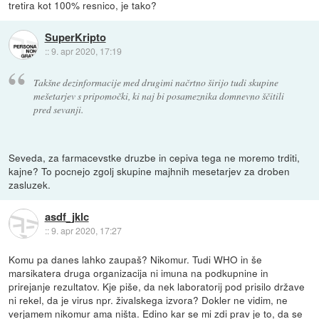
tretira kot 100% resnico, je tako?
SuperKripto
::
9. apr 2020, 17:19
Takšne dezinformacije med drugimi načrtno širijo tudi skupine
mešetarjev s pripomočki, ki naj bi posameznika domnevno ščitili
pred sevanji.
Seveda, za farmacevstke druzbe in cepiva tega ne moremo trditi,
kajne? To pocnejo zgolj skupine majhnih mesetarjev za droben
zasluzek.
asdf_jklc
::
9. apr 2020, 17:27
Komu pa danes lahko zaupaš? Nikomur. Tudi WHO in še
marsikatera druga organizacija ni imuna na podkupnine in
prirejanje rezultatov. Kje piše, da nek laboratorij pod prisilo države
ni rekel, da je virus npr. živalskega izvora? Dokler ne vidim, ne
verjamem nikomur ama ništa. Edino kar se mi zdi prav je to, da se