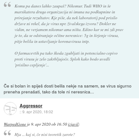
Komu pa danes lahko zaupaš? Nikomur. Tudi WHO in še
marsikatera druga organizacija ni imuna na podkupnine in
prirejanje rezultatov. Kje piše, da nek laboratorij pod prisilo
države ni rekel, da je virus npr. živalskega izvora? Dokler ne
vidim, ne verjamem nikomur ama ništa. Edino kar se mi zdi prav
je to, da se odstranjuje očitne neresnice: 5g in širjenje virusa,
pitje belila in ustavljanje koronavirusa intp.
O farmacevtih pa tako škoda zgubljati in potencialno cepivo
proti virusu je zelo zakrbljujoče. Sploh kako bodo uvedli
'prisilno cepljenje'...
Če si bolan in spiješ dosti belila nekje na samem, se virus sigurno
preneha prenašati, tako da tole ni neresnica...
Aggressor
::
9. apr 2020, 18:02
WarpedGone
je
9. apr 2020 ob 16:50
izjavil
:
Hja ... kaj si, če nisi teoretik zarote?