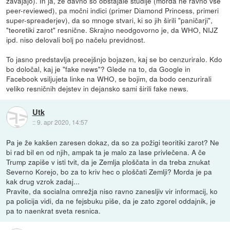
zavajajo). In ja, že davno so obstajale študije (morda ne ravno vse
peer-reviewed), pa močni indici (primer Diamond Princess, primeri
super-spreaderjev), da so mnoge stvari, ki so jih širili "paničarji",
"teoretiki zarot" resnične. Skrajno neodgovorno je, da WHO, NIJZ
ipd. niso delovali bolj po načelu previdnost.
To jasno predstavlja precejšnjo bojazen, kaj se bo cenzuriralo. Kdo
bo določal, kaj je "fake news"? Glede na to, da Google in
Facebook vsiljujeta linke na WHO, se bojim, da bodo cenzurirali
veliko resničnih dejstev in dejansko sami širili fake news.
Utk
::
9. apr 2020, 14:57
Pa je že kakšen zaresen dokaz, da so za požigi teoritiki zarot? Ne
bi rad bil en od njih, ampak ta je malo za lase privlečena. A če
Trump zapiše v isti tvit, da je Zemlja ploščata in da treba znukat
Severno Korejo, bo za to kriv hec o ploščati Zemlji? Morda je pa
kak drug vzrok zadaj...
Pravite, da socialna omrežja niso ravno zanesljiv vir informacij, ko
pa policija vidi, da ne fejsbuku piše, da je zato zgorel oddajnik, je
pa to naenkrat sveta resnica.