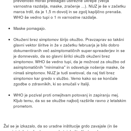
previdnosti morali predlagati ustrezne ukrepe (večja
varnostna razdalja, maske, zračenje ...). NIJZ je še v začetku
marca trdil, da je 1,5 m dovolj in se zgolj kapljično prenaša.
WHO še vedno tupi o 1 m varnostne razdalje.
Maske pomagajo.
Okuženi brez simptomov širijo okužbo. Pravzaprav so takšni
glavni vektor širitve in že v začetku februarja je bilo dobro
dokumentiranih več asimptomatičnih super-spreaderjev in se
je domnevalo, da so glavni širilci okužb okuženi brez
simptomov. WHO še vedno tupi, da je možnost za okužbo od
asimptomatičnih "minimalna" in odsvetuje nošenje maske, če
nimaš simptomov. NIJZ je tudi svetoval, da naj tisti brez
simptomov kar gredo v službo. Vemo kako so se končale
zgodbe o zdravnikih, ki so smučali v Italiji.
WHO je pozival proti omejitvam potovanj in zapiranju mej.
Kljub temu, da so se okužbe najbolj razširile ravno z letalskim
prometom.
Žal se je izkazalo, da so uradne inštitucije grdo zavajale (in še