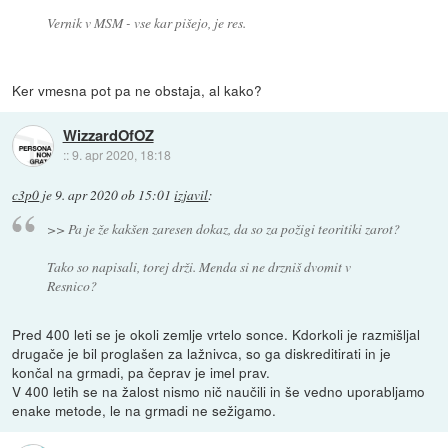
Vernik v MSM - vse kar pišejo, je res.
Ker vmesna pot pa ne obstaja, al kako?
WizzardOfOZ
::
9. apr 2020, 18:18
c3p0
je
9. apr 2020 ob 15:01
izjavil
:
>> Pa je že kakšen zaresen dokaz, da so za požigi teoritiki zarot?
Tako so napisali, torej drži. Menda si ne drzniš dvomit v
Resnico?
Pred 400 leti se je okoli zemlje vrtelo sonce. Kdorkoli je razmišljal
drugače je bil proglašen za lažnivca, so ga diskreditirati in je
končal na grmadi, pa čeprav je imel prav.
V 400 letih se na žalost nismo nič naučili in še vedno uporabljamo
enake metode, le na grmadi ne sežigamo.