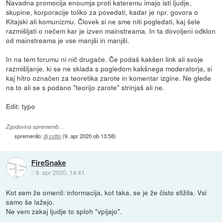
Navadna promocija enoumja proti kateremu imajo isti ljudje,
skupine, korporacije toliko za povedati, kadar je npr. govora o
Kitajski ali komunizmu. Človek si ne sme niti pogledati, kaj šele
razmišljati o nečem kar je izven mainstreama. In ta dovoljeni odklon
od mainstreama je vse manjši in manjši.
In na tem forumu ni nič drugače. Če podaš kakšen link ali svoje
razmišljanje, ki se ne sklada s pogledom kakšnega moderatorja, si
kaj hitro označen za teoretika zarote in komentar izgine. Ne glede
na to ali se s podano "teorijo zarote" strinjaš ali ne.
Edit: typo
Zgodovina sprememb…
spremenilo:
dj cotto
(
9. apr 2020 ob 13:58
)
FireSnake
::
9. apr 2020, 14:41
Kot sem že omenil: informacija, kot taka, se je že čisto sfižila. Vsi
samo še lažejo.
Ne vem zakaj ljudje to sploh "vpijajo".