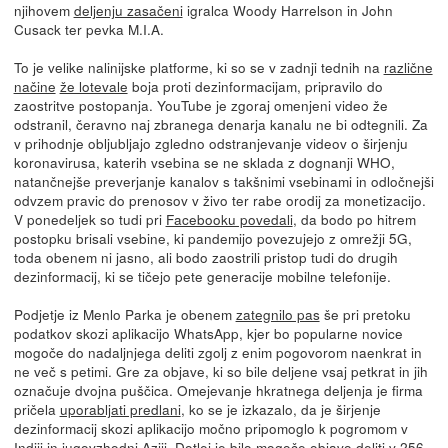
njihovem
deljenju zasačeni
igralca Woody Harrelson in John
Cusack ter pevka M.I.A.
To je velike nalinijske platforme, ki so se v zadnji tednih na
različne
načine
že lotevale
boja proti dezinformacijam, pripravilo do
zaostritve postopanja. YouTube je zgoraj omenjeni video že
odstranil, čeravno naj zbranega denarja kanalu ne bi odtegnili. Za
v prihodnje obljubljajo zgledno odstranjevanje videov o širjenju
koronavirusa, katerih vsebina se ne sklada z dognanji WHO,
natančnejše preverjanje kanalov s takšnimi vsebinami in odločnejši
odvzem pravic do prenosov v živo ter rabe orodij za monetizacijo.
V ponedeljek so tudi pri
Facebooku povedali
, da bodo po hitrem
postopku brisali vsebine, ki pandemijo povezujejo z omrežji 5G,
toda obenem ni jasno, ali bodo zaostrili pristop tudi do drugih
dezinformacij, ki se tičejo pete generacije mobilne telefonije.
Podjetje iz Menlo Parka je obenem
zategnilo pas
še pri pretoku
podatkov skozi aplikacijo WhatsApp, kjer bo popularne novice
mogoče do nadaljnjega deliti zgolj z enim pogovorom naenkrat in
ne več s petimi. Gre za objave, ki so bile deljene vsaj petkrat in jih
označuje dvojna puščica. Omejevanje hkratnega deljenja je firma
pričela
uporabljati predlani
, ko se je izkazalo, da je širjenje
dezinformacij skozi aplikacijo močno pripomoglo k pogromom v
Indiji in jugovzhodni Aziji. Dotlej je bilo mogoče objavo deliti v 256