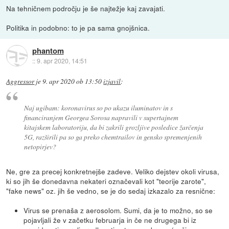
Na tehničnem področju je še najtežje kaj zavajati.
Politika in podobno: to je pa sama gnojšnica.
phantom
::
9. apr 2020, 14:51
Aggressor
je
9. apr 2020 ob 13:50
izjavil
:
Naj ugibam: koronavirus so po ukazu iluminatov in s
financiranjem Georgea Sorosa napravili v supertajnem
kitajskem laboratoriju, da bi zakrili grozljive posledice žarčenja
5G, razširili pa so ga preko chemtrailov in gensko spremenjenih
netopirjev?
Ne, gre za precej konkretnejše zadeve. Veliko dejstev okoli virusa,
ki so jih še donedavna nekateri označevali kot "teorije zarote",
"fake news" oz. jih še vedno, se je do sedaj izkazalo za resnične:
Virus se prenaša z aerosolom. Sumi, da je to možno, so se
pojavljali že v začetku februarja in če ne drugega bi iz