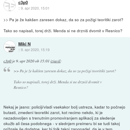
c3p0
::
9. apr 2020, 15:01
>> Pa je že kakšen zaresen dokaz, da so za požigi teoritiki zarot?
Tako so napisali, torej drži. Menda si ne drzniš dvomit v Resnico?
Miki N
::
9. apr 2020, 15:19
c3p0
je
9. apr 2020 ob 15:01
izjavil
:
>> Pa je že kakšen zaresen dokaz, da so za požigi teoritiki zarot?
Tako so napisali, torej drži. Menda si ne drzniš dvomit v
Resnico?
Nekaj je jasno: policiji/vladi vsekakor bolj ustreza, kadar to počnejo
butasti, zmedeni teoretiki zarot, kot recimo nekdo, ki je
nezadovoljen s trenutnim promoviranjem aplikacij za sledenje
okužb ali česa podobnega - v slednjem preimeru bi se tudi takoj
prižgale še dodatne, ker bi folk takoj zapopadel, da je v tem