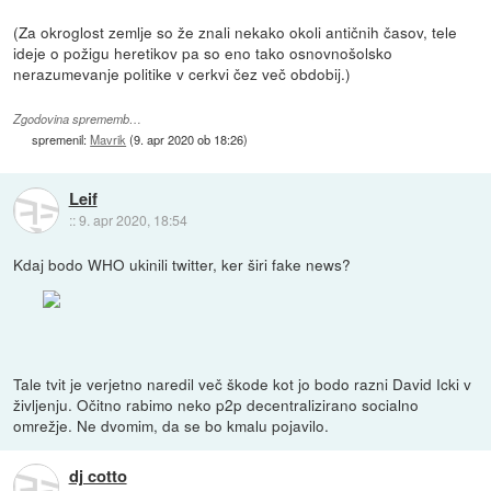
(Za okroglost zemlje so že znali nekako okoli antičnih časov, tele
ideje o požigu heretikov pa so eno tako osnovnošolsko
nerazumevanje politike v cerkvi čez več obdobij.)
Zgodovina sprememb…
spremenil:
Mavrik
(
9. apr 2020 ob 18:26
)
Leif
::
9. apr 2020, 18:54
Kdaj bodo WHO ukinili twitter, ker širi fake news?
Tale tvit je verjetno naredil več škode kot jo bodo razni David Icki v
življenju. Očitno rabimo neko p2p decentralizirano socialno
omrežje. Ne dvomim, da se bo kmalu pojavilo.
dj cotto