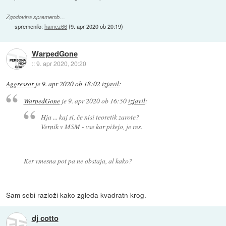
Zgodovina sprememb…
spremenilo:
hamez66
(
9. apr 2020 ob 20:19
)
WarpedGone
::
9. apr 2020, 20:20
Aggressor
je
9. apr 2020 ob 18:02
izjavil
:
WarpedGone
je
9. apr 2020 ob 16:50
izjavil
:
Hja ... kaj si, če nisi teoretik zarote?
Vernik v MSM - vse kar pišejo, je res.
Ker vmesna pot pa ne obstaja, al kako?
Sam sebi razloži kako zgleda kvadratn krog.
dj cotto