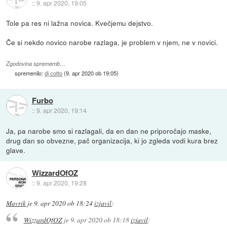
::
9. apr 2020, 19:05
Tole pa res ni lažna novica. Kvečjemu dejstvo.
Če si nekdo novico narobe razlaga, je problem v njem, ne v novici.
Zgodovina sprememb…
spremenilo:
dj cotto
(
9. apr 2020 ob 19:05
)
Furbo
::
9. apr 2020, 19:14
Ja, pa narobe smo si razlagali, da en dan ne priporočajo maske,
drug dan so obvezne, pač organizacija, ki jo zgleda vodi kura brez
glave.
WizzardOfOZ
::
9. apr 2020, 19:28
Mavrik
je
9. apr 2020 ob 18:24
izjavil
:
WizzardOfOZ
je
9. apr 2020 ob 18:18
izjavil
: