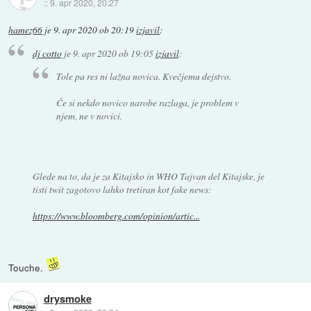
::
9. apr 2020, 20:27
hamez66
je
9. apr 2020 ob 20:19
izjavil
:
dj cotto
je
9. apr 2020 ob 19:05
izjavil
:
Tole pa res ni lažna novica. Kvečjemu dejstvo.
Če si nekdo novico narobe razlaga, je problem v
njem, ne v novici.
Glede na to, da je za Kitajsko in WHO Tajvan del Kitajske, je
tisti twit zagotovo lahko tretiran kot fake news:
https://www.bloomberg.com/opinion/artic...
Touche.
drysmoke