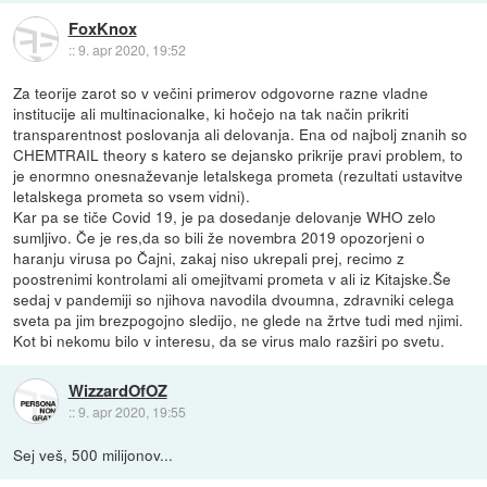
FoxKnox
::
9. apr 2020, 19:52
Za teorije zarot so v večini primerov odgovorne razne vladne
institucije ali multinacionalke, ki hočejo na tak način prikriti
transparentnost poslovanja ali delovanja. Ena od najbolj znanih so
CHEMTRAIL theory s katero se dejansko prikrije pravi problem, to
je enormno onesnaževanje letalskega prometa (rezultati ustavitve
letalskega prometa so vsem vidni).
Kar pa se tiče Covid 19, je pa dosedanje delovanje WHO zelo
sumljivo. Če je res,da so bili že novembra 2019 opozorjeni o
haranju virusa po Čajni, zakaj niso ukrepali prej, recimo z
poostrenimi kontrolami ali omejitvami prometa v ali iz Kitajske.Še
sedaj v pandemiji so njihova navodila dvoumna, zdravniki celega
sveta pa jim brezpogojno sledijo, ne glede na žrtve tudi med njimi.
Kot bi nekomu bilo v interesu, da se virus malo razširi po svetu.
WizzardOfOZ
::
9. apr 2020, 19:55
Sej veš, 500 milijonov...