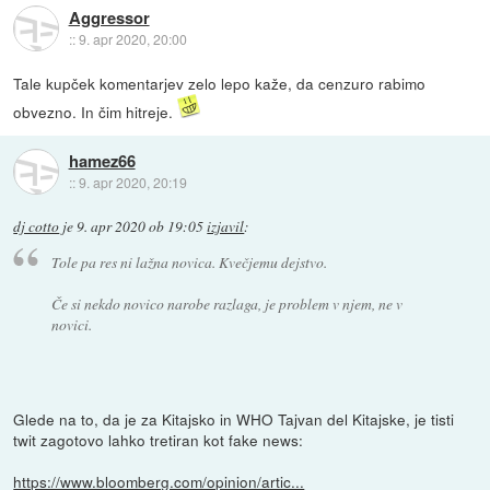
Aggressor
::
9. apr 2020, 20:00
Tale kupček komentarjev zelo lepo kaže, da cenzuro rabimo
obvezno. In čim hitreje.
hamez66
::
9. apr 2020, 20:19
dj cotto
je
9. apr 2020 ob 19:05
izjavil
:
Tole pa res ni lažna novica. Kvečjemu dejstvo.
Če si nekdo novico narobe razlaga, je problem v njem, ne v
novici.
Glede na to, da je za Kitajsko in WHO Tajvan del Kitajske, je tisti
twit zagotovo lahko tretiran kot fake news:
https://www.bloomberg.com/opinion/artic...