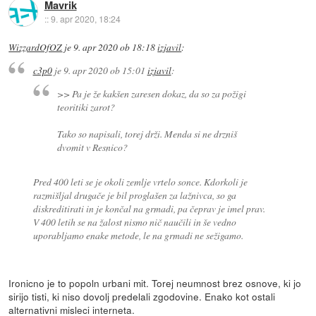
Mavrik
::
9. apr 2020, 18:24
WizzardOfOZ
je
9. apr 2020 ob 18:18
izjavil
:
c3p0
je
9. apr 2020 ob 15:01
izjavil
:
>> Pa je že kakšen zaresen dokaz, da so za požigi
teoritiki zarot?
Tako so napisali, torej drži. Menda si ne drzniš
dvomit v Resnico?
Pred 400 leti se je okoli zemlje vrtelo sonce. Kdorkoli je
razmišljal drugače je bil proglašen za lažnivca, so ga
diskreditirati in je končal na grmadi, pa čeprav je imel prav.
V 400 letih se na žalost nismo nič naučili in še vedno
uporabljamo enake metode, le na grmadi ne sežigamo.
Ironicno je to popoln urbani mit. Torej neumnost brez osnove, ki jo
sirijo tisti, ki niso dovolj predelali zgodovine. Enako kot ostali
alternativni misleci interneta.