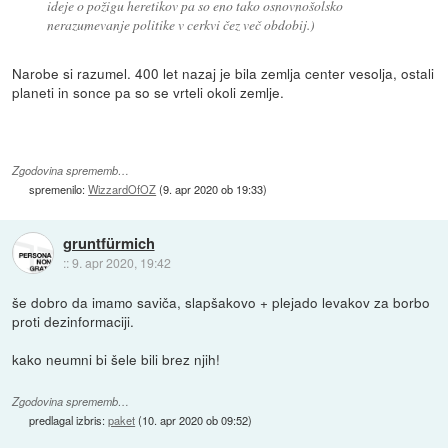
ideje o požigu heretikov pa so eno tako osnovnošolsko
nerazumevanje politike v cerkvi čez več obdobij.)
Narobe si razumel. 400 let nazaj je bila zemlja center vesolja, ostali
planeti in sonce pa so se vrteli okoli zemlje.
Zgodovina sprememb…
spremenilo:
WizzardOfOZ
(
9. apr 2020 ob 19:33
)
gruntfürmich
::
9. apr 2020, 19:42
še dobro da imamo saviča, slapšakovo + plejado levakov za borbo
proti dezinformaciji.
kako neumni bi šele bili brez njih!
Zgodovina sprememb…
predlagal izbris:
paket
(
10. apr 2020 ob 09:52
)