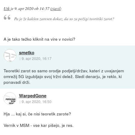
Utk
je
9. apr 2020 ob 14:57
izjavil
:
Pa je že kakšen zaresen dokaz, da so za požigi teoritiki zarot?
A je tako težko kliknit na vire v novici?
smetko
::
9. apr 2020, 16:17
Teoretiki zarot so samo orodje podjetji/držav, kateri z uvajanjem
omrežij 5G izgubljajo svoj tržni delež. Sledi denarju, je reklo, ki
ponavadi drži.
WarpedGone
::
9. apr 2020, 16:50
Hja ... kaj si, če nisi teoretik zarote?
Vernik v MSM - vse kar pišejo, je res.