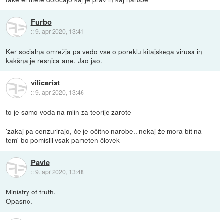
Furbo
::
9. apr 2020, 13:41
Ker socialna omrežja pa vedo vse o poreklu kitajskega virusa in
kakšna je resnica ane. Jao jao.
vilicarist
::
9. apr 2020, 13:46
to je samo voda na mlin za teorije zarote
'zakaj pa cenzurirajo, če je očitno narobe.. nekaj že mora bit na
tem' bo pomislil vsak pameten človek
Pavle
::
9. apr 2020, 13:48
Ministry of truth.
Opasno.