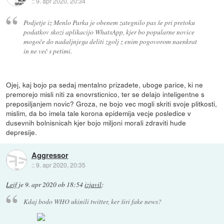
::
9. apr 2020, 20:34
Podjetje iz Menlo Parka je obenem zategnilo pas še pri pretoku
podatkov skozi aplikacijo WhatsApp, kjer bo popularne novice
mogoče do nadaljnjega deliti zgolj z enim pogovorom naenkrat
in ne več s petimi.
Ojej, kaj bojo pa sedaj mentalno prizadete, uboge parice, ki ne
premorejo misli niti za enovrsticnico, ter se delajo inteligentne s
preposiljanjem novic? Groza, ne bojo vec mogli skriti svoje plitkosti,
mislim, da bo imela tale korona epidemija vecje posledice v
dusevnih bolnisnicah kjer bojo miljoni morali zdraviti hude
depresije.
Aggressor
::
9. apr 2020, 20:35
Leif
je
9. apr 2020 ob 18:54
izjavil
:
Kdaj bodo WHO ukinili twitter, ker širi fake news?