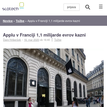
☰
Novice
»
Tožbe
»
Applu v Franciji 1,1 milijarde evrov kazni
Applu v Franciji 1,1 milijarde evrov kazni
Dare Hriberšek
::
16. mar 2020
ob 16:40
Tožbe