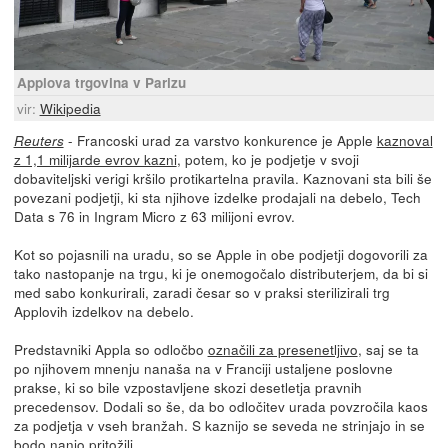
Applova trgovina v Parizu
vir:
Wikipedia
- Francoski urad za varstvo konkurence je Apple
kaznoval
Reuters
z 1,1 milijarde evrov kazni
, potem, ko je podjetje v svoji
dobaviteljski verigi kršilo protikartelna pravila. Kaznovani sta bili še
povezani podjetji, ki sta njihove izdelke prodajali na debelo, Tech
Data s 76 in Ingram Micro z 63 milijoni evrov.
Kot so pojasnili na uradu, so se Apple in obe podjetji dogovorili za
tako nastopanje na trgu, ki je onemogočalo distributerjem, da bi si
med sabo konkurirali, zaradi česar so v praksi sterilizirali trg
Applovih izdelkov na debelo.
Predstavniki Appla so odločbo
označili za presenetljivo
, saj se ta
po njihovem mnenju nanaša na v Franciji ustaljene poslovne
prakse, ki so bile vzpostavljene skozi desetletja pravnih
precedensov. Dodali so še, da bo odločitev urada povzročila kaos
za podjetja v vseh branžah. S kaznijo se seveda ne strinjajo in se
bodo nanjo pritožili.