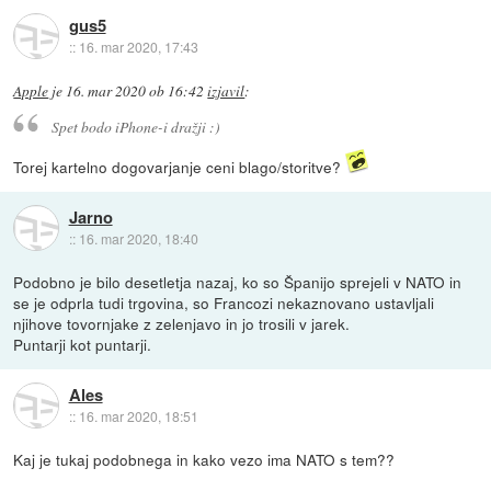
gus5
::
16. mar 2020, 17:43
Apple
je
16. mar 2020 ob 16:42
izjavil
:
Spet bodo iPhone-i dražji :)
Torej kartelno dogovarjanje ceni blago/storitve?
Jarno
::
16. mar 2020, 18:40
Podobno je bilo desetletja nazaj, ko so Španijo sprejeli v NATO in
se je odprla tudi trgovina, so Francozi nekaznovano ustavljali
njihove tovornjake z zelenjavo in jo trosili v jarek.
Puntarji kot puntarji.
Ales
::
16. mar 2020, 18:51
Kaj je tukaj podobnega in kako vezo ima NATO s tem??