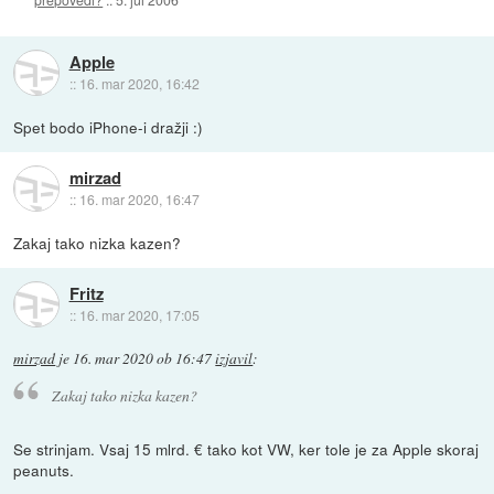
Apple
::
16. mar 2020, 16:42
Spet bodo iPhone-i dražji :)
mirzad
::
16. mar 2020, 16:47
Zakaj tako nizka kazen?
Fritz
::
16. mar 2020, 17:05
mirzad
je
16. mar 2020 ob 16:47
izjavil
:
Zakaj tako nizka kazen?
Se strinjam. Vsaj 15 mlrd. € tako kot VW, ker tole je za Apple skoraj
peanuts.