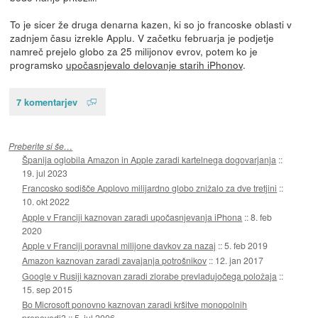
To je sicer že druga denarna kazen, ki so jo francoske oblasti v
zadnjem času izrekle Applu. V začetku februarja je podjetje
namreč prejelo globo za 25 milijonov evrov, potem ko je
programsko
upočasnjevalo delovanje starih iPhonov
.
7 komentarjev
Preberite si še…
Španija oglobila Amazon in Apple zaradi kartelnega dogovarjanja
::
19. jul 2023
Francosko sodišče Applovo milijardno globo znižalo za dve tretjini
::
10. okt 2022
Apple v Franciji kaznovan zaradi upočasnjevanja iPhona
::
8. feb
2020
Apple v Franciji poravnal milijone davkov za nazaj
::
5. feb 2019
Amazon kaznovan zaradi zavajanja potrošnikov
::
12. jan 2017
Google v Rusiji kaznovan zaradi zlorabe prevladujočega položaja
::
15. sep 2015
Bo Microsoft ponovno kaznovan zaradi kršitve monopolnih
prepovedi?
::
5. jul 2006