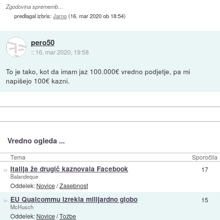
Zgodovina sprememb…
predlagal izbris:
Jarno
(
16. mar 2020 ob 18:54
)
pero50
::
16. mar 2020, 19:58
To je tako, kot da imam jaz 100.000€ vredno podjetje, pa mi
napišejo 100€ kazni.
Vredno ogleda ...
Tema
Sporočila
»
Italija že drugič kaznovala Facebook
17
Balandeque
Oddelek:
Novice
/
Zasebnost
»
EU Qualcommu izrekla milijardno globo
15
McHusch
Oddelek:
Novice
/
Tožbe