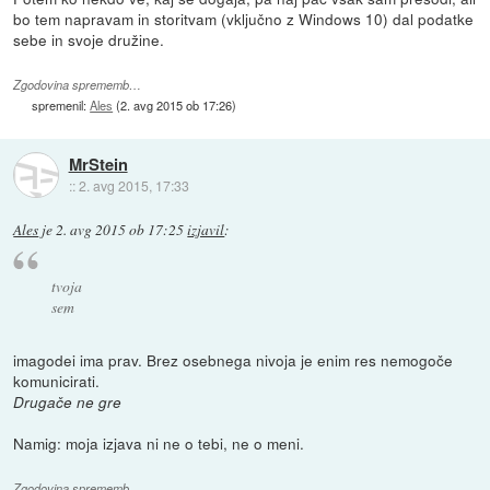
bo tem napravam in storitvam (vključno z Windows 10) dal podatke
sebe in svoje družine.
Zgodovina sprememb…
spremenil:
Ales
(
2. avg 2015 ob 17:26
)
MrStein
::
2. avg 2015, 17:33
Ales
je
2. avg 2015 ob 17:25
izjavil
:
tvoja
sem
imagodei ima prav. Brez osebnega nivoja je enim res nemogoče
komunicirati.
Drugače ne gre
Namig: moja izjava ni ne o tebi, ne o meni.
Zgodovina sprememb…