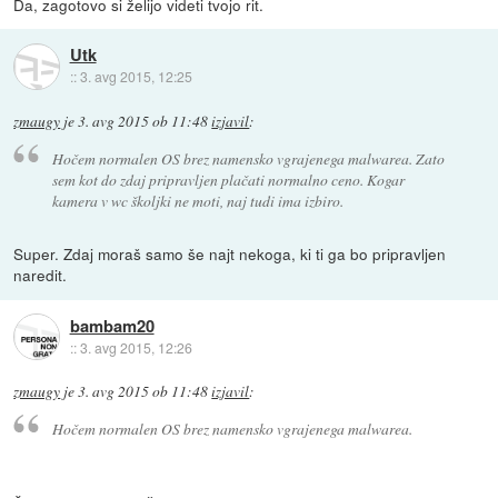
Da, zagotovo si želijo videti tvojo rit.
Utk
::
3. avg 2015, 12:25
zmaugy
je
3. avg 2015 ob 11:48
izjavil
:
Hočem normalen OS brez namensko vgrajenega malwarea. Zato
sem kot do zdaj pripravljen plačati normalno ceno. Kogar
kamera v wc školjki ne moti, naj tudi ima izbiro.
Super. Zdaj moraš samo še najt nekoga, ki ti ga bo pripravljen
naredit.
bambam20
::
3. avg 2015, 12:26
zmaugy
je
3. avg 2015 ob 11:48
izjavil
:
Hočem normalen OS brez namensko vgrajenega malwarea.