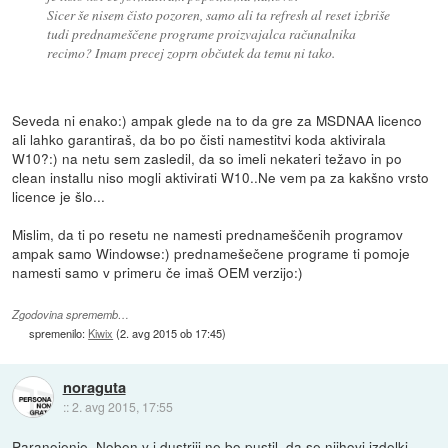
Sicer še nisem čisto pozoren, samo ali ta refresh al reset izbriše
tudi prednameščene programe proizvajalca računalnika
recimo? Imam precej zoprn občutek da temu ni tako.
Seveda ni enako:) ampak glede na to da gre za MSDNAA licenco
ali lahko garantiraš, da bo po čisti namestitvi koda aktivirala
W10?:) na netu sem zasledil, da so imeli nekateri težavo in po
clean installu niso mogli aktivirati W10..Ne vem pa za kakšno vrsto
licence je šlo...
Mislim, da ti po resetu ne namesti prednameščenih programov
ampak samo Windowse:) prednamešečene programe ti pomoje
namesti samo v primeru če imaš OEM verzijo:)
Zgodovina sprememb…
spremenilo:
Kiwix
(
2. avg 2015 ob 17:45
)
noraguta
::
2. avg 2015, 17:55
Paranojenje. Noben v i dustriji ne bo pustil, da se njihovi izdelki