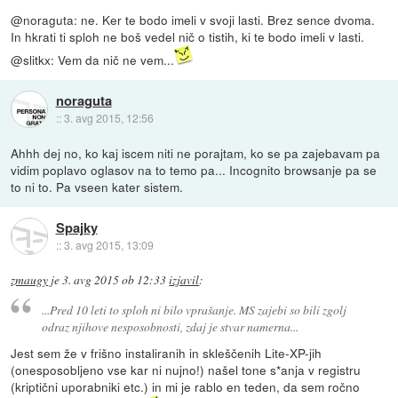
@noraguta: ne. Ker te bodo imeli v svoji lasti. Brez sence dvoma.
In hkrati ti sploh ne boš vedel nič o tistih, ki te bodo imeli v lasti.
@slitkx: Vem da nič ne vem...
noraguta
::
3. avg 2015, 12:56
Ahhh dej no, ko kaj iscem niti ne porajtam, ko se pa zajebavam pa
vidim poplavo oglasov na to temo pa... Incognito browsanje pa se
to ni to. Pa vseen kater sistem.
Spajky
::
3. avg 2015, 13:09
zmaugy
je
3. avg 2015 ob 12:33
izjavil
:
...Pred 10 leti to sploh ni bilo vprašanje. MS zajebi so bili zgolj
odraz njihove nesposobnosti, zdaj je stvar namerna...
Jest sem že v frišno instaliranih in skleščenih Lite-XP-jih
(onesposobljeno vse kar ni nujno!) našel tone s*anja v registru
(kriptični uporabniki etc.) in mi je rablo en teden, da sem ročno