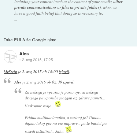
including your content (such as the content of your emails,
other
private communications or files in private folders
), when we
have a good faith belief that doing so is necessary to:
...
Take EULA še Google nima.
Ales
::
2. avg 2015, 17:25
MrStein
je
2. avg 2015 ob 14:00
izjavil
:
Ales
je
2. avg 2015 ob 02:39
izjavil
:
Za nekoga je vprašanje paranoje, za nekoga
drugega pa uporabe možgan oz. zdrave pameti...
Vsakomur svoje...
Pridna multinacionalka, a zastonj je? Uuuu...
dajmo takoj gor na vse naprave... pa še babici pa
sosedi inštalirat... Juhu.