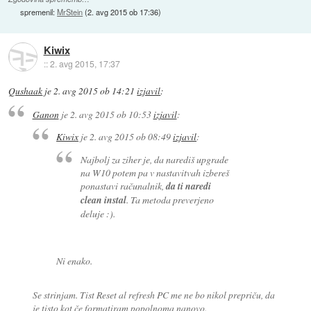
spremenil:
MrStein
(
2. avg 2015 ob 17:36
)
Kiwix
::
2. avg 2015, 17:37
Qushaak
je
2. avg 2015 ob 14:21
izjavil
:
Ganon
je
2. avg 2015 ob 10:53
izjavil
:
Kiwix
je
2. avg 2015 ob 08:49
izjavil
:
Najbolj za ziher je, da narediš upgrade
na W10 potem pa v nastavitvah izbereš
ponastavi računalnik,
da ti naredi
clean instal
. Ta metoda preverjeno
deluje :).
Ni enako.
Se strinjam. Tist Reset al refresh PC me ne bo nikol prepriču, da
je tisto kot če formatiram popolnoma nanovo.