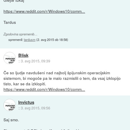
https://www.reddit.com/r/Windows10/comm...
Tardus
Zgodovina sprememb…
spremenil:
tardusm
(
2. avg 2015 ob 18:58
)
Blisk
::
3. avg 2015, 09:39
Če so ljudje navdušeni nad najbolj špijunskim operacijskim
sistemom, bi mogoče pa le malo razmislili o tem, da vsaj izklopijo
tisto, kar se da izklopiti.
https://www.reddit.com/r/Windows10/comm...
Invictus
::
3. avg 2015, 09:56
Saj smo.