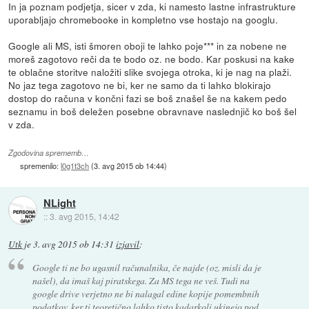
In ja poznam podjetja, sicer v zda, ki namesto lastne infrastrukture
uporabljajo chromebooke in kompletno vse hostajo na googlu.
Google ali MS, isti šmoren oboji te lahko poje*** in za nobene ne
moreš zagotovo reči da te bodo oz. ne bodo. Kar poskusi na kake
te oblačne storitve naložiti slike svojega otroka, ki je nag na plaži.
No jaz tega zagotovo ne bi, ker ne samo da ti lahko blokirajo
dostop do računa v končni fazi se boš znašel še na kakem pedo
seznamu in boš deležen posebne obravnave naslednjič ko boš šel
v zda.
Zgodovina sprememb…
spremenilo:
l0g1t3ch
(
3. avg 2015 ob 14:44
)
NLight
::
3. avg 2015, 14:42
Utk
je
3. avg 2015 ob 14:31
izjavil
:
Google ti ne bo ugasnil računalnika, če najde (oz. misli da je
našel), da imaš kaj piratskega. Za MS tega ne veš. Tudi na
google drive verjetno ne bi nalagal edine kopije pomembnih
podatkov, ker ti teoretično lahko tisto kadarkoli ukinejo pod