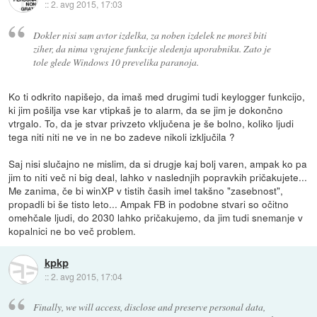
::
2. avg 2015, 17:03
Dokler nisi sam avtor izdelka, za noben izdelek ne moreš biti
ziher, da nima vgrajene funkcije sledenja uporabniku. Zato je
tole glede Windows 10 prevelika paranoja.
Ko ti odkrito napišejo, da imaš med drugimi tudi keylogger funkcijo,
ki jim pošilja vse kar vtipkaš je to alarm, da se jim je dokončno
vtrgalo. To, da je stvar privzeto vključena je še bolno, koliko ljudi
tega niti niti ne ve in ne bo zadeve nikoli izključila ?
Saj nisi slučajno ne mislim, da si drugje kaj bolj varen, ampak ko pa
jim to niti več ni big deal, lahko v naslednjih popravkih pričakujete...
Me zanima, če bi winXP v tistih časih imel takšno "zasebnost",
propadli bi še tisto leto... Ampak FB in podobne stvari so očitno
omehčale ljudi, do 2030 lahko pričakujemo, da jim tudi snemanje v
kopalnici ne bo več problem.
kpkp
::
2. avg 2015, 17:04
Finally, we will access, disclose and preserve personal data,