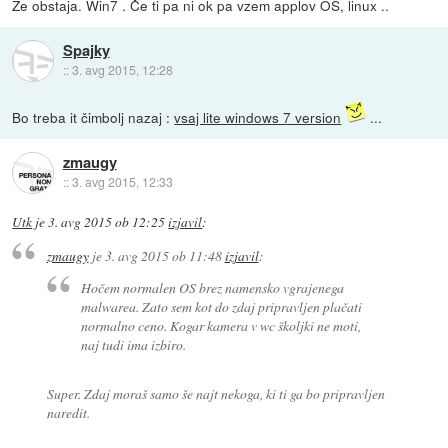
Že obstaja. Win7 . Če ti pa ni ok pa vzem applov OS, linux ..
Spajky
::
3. avg 2015, 12:28
Bo treba it čimbolj nazaj :
vsaj lite windows 7 version
...
zmaugy
::
3. avg 2015, 12:33
Utk
je
3. avg 2015 ob 12:25
izjavil
:
zmaugy
je
3. avg 2015 ob 11:48
izjavil
:
Hočem normalen OS brez namensko vgrajenega
malwarea. Zato sem kot do zdaj pripravljen plačati
normalno ceno. Kogar kamera v wc školjki ne moti,
naj tudi ima izbiro.
Super. Zdaj moraš samo še najt nekoga, ki ti ga bo pripravljen
naredit.