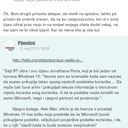
Ok. Bom drugič privzeto sklepal, da misliš na splošno, lahko pa
prosim še omeniš zraven, da ne bo nesporazumov, ker si v svoji
izjavi citiral prav mojo in na smisel mojega citata dodal nekaj, na
kar sam ne bi nikoli izjavil. Kar se mene tiče je vse kul.
Pšenični
::
2. avg 2015, 18:28
http://fakti.org/globotpor/quo-vadis-or...
"Sajt RT citira i ovu izjavu Jonathana Porta, koji je bio jedan od
tvoraca Windows 10: "Veoma sam se iznenadio kada sam saznao
da sustav prikuplja takav opseg osobnih podataka korisnika ... Da
može čak čuva arhiv i prikupljati tekuće informacije o trenutnom
mjestu boravka svog korisnika. A da te podatke može koristiti ne
samo Microsoft, nego i njegovi partneri od povjerenja ".
Njegov kolega, Alek Mier, otkrio je da licenca o proadaji
Windows 10 ima točku koja predviđa da će Microsoft čuvati
prikupljene podatke, uključujući povjerljive podatke korisnika, i da
će u njih "ulaziti kada to bude smatrao neophodnim"