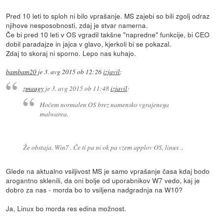
Pred 10 leti to sploh ni bilo vprašanje. MS zajebi so bili zgolj odraz
njihove nesposobnosti, zdaj je stvar namerna.
Če bi pred 10 leti v OS vgradil takšne "napredne" funkcije, bi CEO
dobil paradajze in jajca v glavo, kjerkoli bi se pokazal.
Zdaj to skoraj ni sporno. Lepo nas kuhajo.
bambam20
je
3. avg 2015 ob 12:26
izjavil
:
zmaugy
je
3. avg 2015 ob 11:48
izjavil
:
Hočem normalen OS brez namensko vgrajenega
malwarea.
Že obstaja. Win7 . Če ti pa ni ok pa vzem applov OS, linux ..
Glede na aktualno vsiljivost MS je samo vprašanje časa kdaj bodo
arogantno sklenili, da oni bolje od uporabnikov W7 vedo, kaj je
dobro za nas - morda bo to vsiljena nadgradnja na W10?
Ja, Linux bo morda res edina možnost.