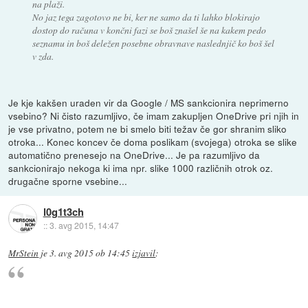
na plaži.
No jaz tega zagotovo ne bi, ker ne samo da ti lahko blokirajo
dostop do računa v končni fazi se boš znašel še na kakem pedo
seznamu in boš deležen posebne obravnave naslednjič ko boš šel
v zda.
Je kje kakšen uraden vir da Google / MS sankcionira neprimerno
vsebino? Ni čisto razumljivo, če imam zakupljen OneDrive pri njih in
je vse privatno, potem ne bi smelo biti težav če gor shranim sliko
otroka... Konec koncev če doma poslikam (svojega) otroka se slike
automatično prenesejo na OneDrive... Je pa razumljivo da
sankcionirajo nekoga ki ima npr. slike 1000 različnih otrok oz.
drugačne sporne vsebine...
l0g1t3ch
::
3. avg 2015, 14:47
MrStein
je
3. avg 2015 ob 14:45
izjavil
: