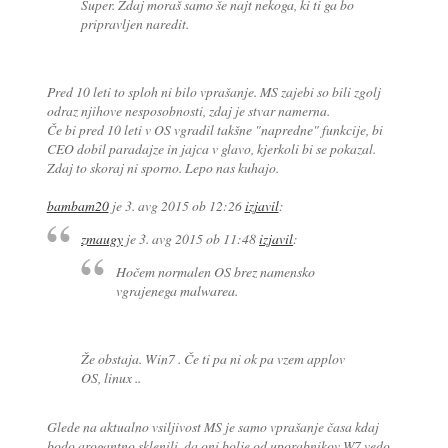
Super. Zdaj moraš samo še najt nekoga, ki ti ga bo
pripravljen naredit.
Pred 10 leti to sploh ni bilo vprašanje. MS zajebi so bili zgolj
odraz njihove nesposobnosti, zdaj je stvar namerna.
Če bi pred 10 leti v OS vgradil takšne "napredne" funkcije, bi
CEO dobil paradajze in jajca v glavo, kjerkoli bi se pokazal.
Zdaj to skoraj ni sporno. Lepo nas kuhajo.
bambam20
je
3. avg 2015 ob 12:26
izjavil
:
zmaugy
je
3. avg 2015 ob 11:48
izjavil
:
Hočem normalen OS brez namensko
vgrajenega malwarea.
Že obstaja. Win7 . Če ti pa ni ok pa vzem applov
OS, linux ..
Glede na aktualno vsiljivost MS je samo vprašanje časa kdaj
bodo arogantno sklenili, da oni bolje od uporabnikov W7 vedo,