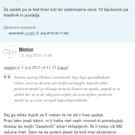
Za ostale pa je klet brez luči ter zatemnjena okna 10 ključavnic pa
hladilnik in postelja.
Zgodovina sprememb…
spremenil:
s1m0n
(
3. avg 2015 ob 11:42
)
Motion
::
3. avg 2015, 11:46
zmaugy
je
3. avg 2015 ob 11:32
izjavil
:
Nočem zastonj OS brez zasebnosti. Naj dajo uporabnikom
izbiro, sicer ne da niso nič boljši od drugih, katerih edini
poslovni model je tiščanje nosu tja kamor ne spada, ampak so še
slabši, ker so se do zdaj pretvarjali, da to ni njihov poslovni
model in so s tem zavajali kupce/uporabnike.
Saj ga lahko kupiš za € noben te ne sili v free updejt.
Prav tako imaš izbiro, ni ti treba met vseh novosti ki potrebujejo
dostop do tvojih "zasebnih" stvari vklopljenih. Ni ti treba niti MS
računa imet. Sam ne se potem glasit če boš imel okrjenjeno