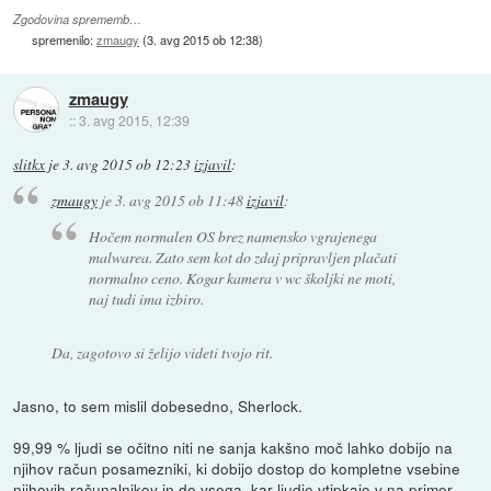
Zgodovina sprememb…
spremenilo:
zmaugy
(
3. avg 2015 ob 12:38
)
zmaugy
::
3. avg 2015, 12:39
slitkx
je
3. avg 2015 ob 12:23
izjavil
:
zmaugy
je
3. avg 2015 ob 11:48
izjavil
:
Hočem normalen OS brez namensko vgrajenega
malwarea. Zato sem kot do zdaj pripravljen plačati
normalno ceno. Kogar kamera v wc školjki ne moti,
naj tudi ima izbiro.
Da, zagotovo si želijo videti tvojo rit.
Jasno, to sem mislil dobesedno, Sherlock.
99,99 % ljudi se očitno niti ne sanja kakšno moč lahko dobijo na
njihov račun posamezniki, ki dobijo dostop do kompletne vsebine
njihovih računalnikov in do vsega, kar ljudje vtipkajo v na primer