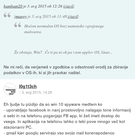
bambam20
je
3. avg 2015 ob 12:26
izjavil
:
zmaugy
je
3. avg 2015 ob 11:48
izjavil
:
Hočem normalen OS brez namensko vgrajenega
malwarea.
Že obstaja. Win7 . Če ti pa ni ok pa vzem applov OS, linux ..
Ne mi reči, da verjameš v zgodbice o odsotnosti orodij za zbiranje
podatkov v OS-ih, ki si jih pravkar naštel.
l0g1t3ch
::
3. avg 2015, 14:26
Eh ljudje tu pizdijo da so win 10 spyware medtem ko
- uporabljajo facebook in nanj prostovoljno nalagajo tone informacij
o sebi in na telefonu poganjajo FB app, ki želi imeti dostop do
vsega. In aplikacija na telefonu lahko o tebi pove mnogo več kot
stacionarni PC.
- gmail kjer googlu servirajo vso svojo mail korenspodenco