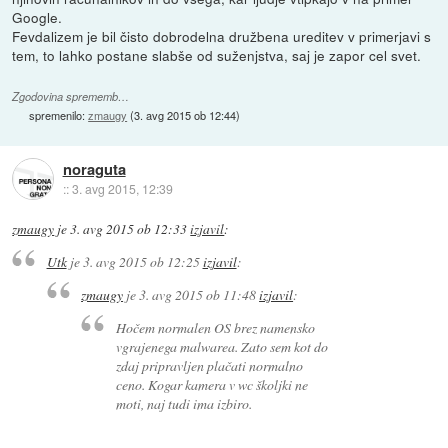
Google.
Fevdalizem je bil čisto dobrodelna družbena ureditev v primerjavi s
tem, to lahko postane slabše od suženjstva, saj je zapor cel svet.
Zgodovina sprememb…
spremenilo:
zmaugy
(
3. avg 2015 ob 12:44
)
noraguta
::
3. avg 2015, 12:39
zmaugy
je
3. avg 2015 ob 12:33
izjavil
:
Utk
je
3. avg 2015 ob 12:25
izjavil
:
zmaugy
je
3. avg 2015 ob 11:48
izjavil
:
Hočem normalen OS brez namensko
vgrajenega malwarea. Zato sem kot do
zdaj pripravljen plačati normalno
ceno. Kogar kamera v wc školjki ne
moti, naj tudi ima izbiro.