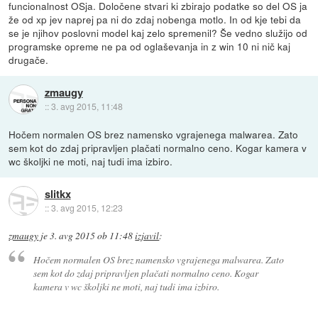
funcionalnost OSja. Določene stvari ki zbirajo podatke so del OS ja
že od xp jev naprej pa ni do zdaj nobenga motlo. In od kje tebi da
se je njihov poslovni model kaj zelo spremenil? Še vedno služijo od
programske opreme ne pa od oglaševanja in z win 10 ni nič kaj
drugače.
zmaugy
::
3. avg 2015, 11:48
Hočem normalen OS brez namensko vgrajenega malwarea. Zato
sem kot do zdaj pripravljen plačati normalno ceno. Kogar kamera v
wc školjki ne moti, naj tudi ima izbiro.
slitkx
::
3. avg 2015, 12:23
zmaugy
je
3. avg 2015 ob 11:48
izjavil
:
Hočem normalen OS brez namensko vgrajenega malwarea. Zato
sem kot do zdaj pripravljen plačati normalno ceno. Kogar
kamera v wc školjki ne moti, naj tudi ima izbiro.