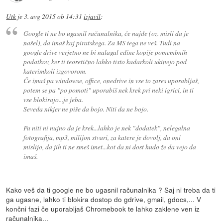
Utk
je
3. avg 2015 ob 14:31
izjavil
:
Google ti ne bo ugasnil računalnika, če najde (oz. misli da je
našel), da imaš kaj piratskega. Za MS tega ne veš. Tudi na
google drive verjetno ne bi nalagal edine kopije pomembnih
podatkov, ker ti teoretično lahko tisto kadarkoli ukinejo pod
katerimkoli izgovorom.
Če imaš pa windowse, office, onedrive in vse to zares uporabljaš,
potem se pa "po pomoti" uporabiš nek krek pri neki igrici, in ti
vse blokirajo...je jeba.
Seveda nikjer ne piše da bojo. Niti da ne bojo.
Pa niti ni nujno da je krek...lahko je nek "dodatek", nelegalna
fotografija, mp3, milijon stvari, za katere je dovolj, da oni
mislijo, da jih ti ne smeš imet...kot da ni dost hudo že da vejo da
imaš.
Kako veš da ti google ne bo ugasnil računalnika ? Saj ni treba da ti
ga ugasne, lahko ti blokira dostop do gdrive, gmail, gdocs,... V
končni fazi če uporabljaš Chromebook te lahko zaklene ven iz
računalnika...