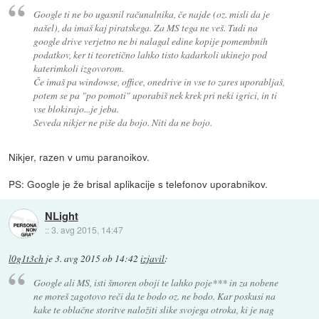
Google ti ne bo ugasnil računalnika, če najde (oz. misli da je
našel), da imaš kaj piratskega. Za MS tega ne veš. Tudi na
google drive verjetno ne bi nalagal edine kopije pomembnih
podatkov, ker ti teoretično lahko tisto kadarkoli ukinejo pod
katerimkoli izgovorom.
Če imaš pa windowse, office, onedrive in vse to zares uporabljaš,
potem se pa "po pomoti" uporabiš nek krek pri neki igrici, in ti
vse blokirajo...je jeba.
Seveda nikjer ne piše da bojo. Niti da ne bojo.
Nikjer, razen v umu paranoikov.
PS: Google je že brisal aplikacije s telefonov uporabnikov.
NLight
::
3. avg 2015, 14:47
l0g1t3ch
je
3. avg 2015 ob 14:42
izjavil
:
Google ali MS, isti šmoren oboji te lahko poje*** in za nobene
ne moreš zagotovo reči da te bodo oz. ne bodo. Kar poskusi na
kake te oblačne storitve naložiti slike svojega otroka, ki je nag