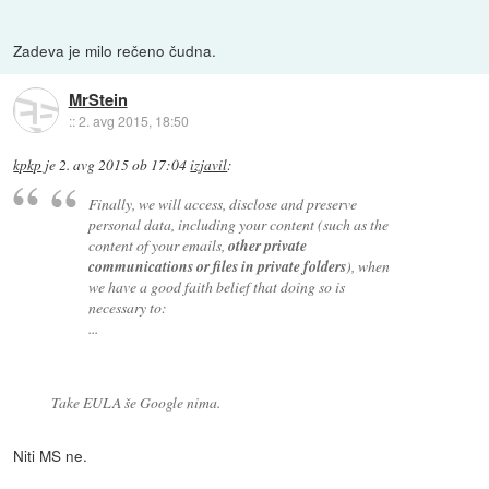
Zadeva je milo rečeno čudna.
MrStein
::
2. avg 2015, 18:50
kpkp
je
2. avg 2015 ob 17:04
izjavil
:
Finally, we will access, disclose and preserve
personal data, including your content (such as the
content of your emails,
other private
communications or files in private folders
), when
we have a good faith belief that doing so is
necessary to:
...
Take EULA še Google nima.
Niti MS ne.