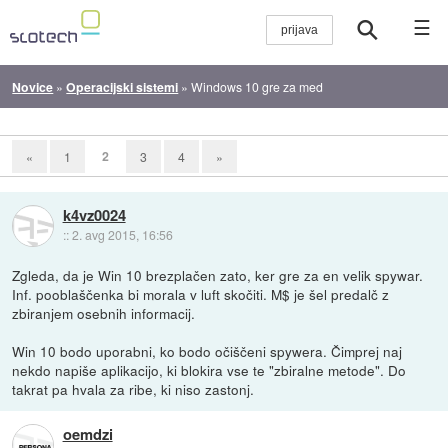
☰
Novice
»
Operacijski sistemi
»
Windows 10 gre za med
2
«
1
3
4
»
k4vz0024
::
2. avg 2015, 16:56
Zgleda, da je Win 10 brezplačen zato, ker gre za en velik spywar.
Inf. pooblaščenka bi morala v luft skočiti. M$ je šel predalč z
zbiranjem osebnih informacij.
Win 10 bodo uporabni, ko bodo očiščeni spywera. Čimprej naj
nekdo napiše aplikacijo, ki blokira vse te "zbiralne metode". Do
takrat pa hvala za ribe, ki niso zastonj.
oemdzi