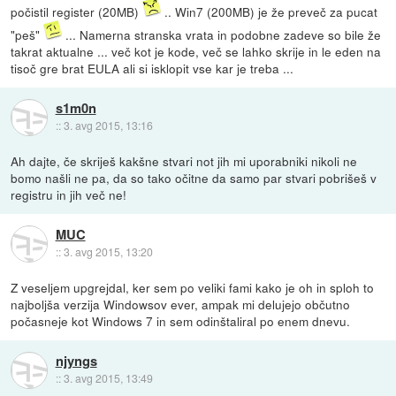
počistil register (20MB)
.. Win7 (200MB) je že preveč za pucat
"peš"
... Namerna stranska vrata in podobne zadeve so bile že
takrat aktualne ... več kot je kode, več se lahko skrije in le eden na
tisoč gre brat EULA ali si isklopit vse kar je treba ...
s1m0n
::
3. avg 2015, 13:16
Ah dajte, če skriješ kakšne stvari not jih mi uporabniki nikoli ne
bomo našli ne pa, da so tako očitne da samo par stvari pobrišeš v
registru in jih več ne!
MUC
::
3. avg 2015, 13:20
Z veseljem upgrejdal, ker sem po veliki fami kako je oh in sploh to
najboljša verzija Windowsov ever, ampak mi delujejo občutno
počasneje kot Windows 7 in sem odinštaliral po enem dnevu.
njyngs
::
3. avg 2015, 13:49