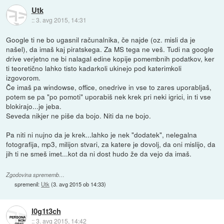
Utk
::
3. avg 2015, 14:31
Google ti ne bo ugasnil računalnika, če najde (oz. misli da je
našel), da imaš kaj piratskega. Za MS tega ne veš. Tudi na google
drive verjetno ne bi nalagal edine kopije pomembnih podatkov, ker
ti teoretično lahko tisto kadarkoli ukinejo pod katerimkoli
izgovorom.
Če imaš pa windowse, office, onedrive in vse to zares uporabljaš,
potem se pa "po pomoti" uporabiš nek krek pri neki igrici, in ti vse
blokirajo...je jeba.
Seveda nikjer ne piše da bojo. Niti da ne bojo.
Pa niti ni nujno da je krek...lahko je nek "dodatek", nelegalna
fotografija, mp3, milijon stvari, za katere je dovolj, da oni mislijo, da
jih ti ne smeš imet...kot da ni dost hudo že da vejo da imaš.
Zgodovina sprememb…
spremenil:
Utk
(
3. avg 2015 ob 14:33
)
l0g1t3ch
::
3. avg 2015, 14:42