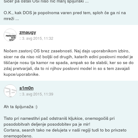
Sicer pa ostali OSi niso nič manj špijunski ...
O.K., kak DOS je popolnoma varen pred tem, sploh če ga ni na
mreži ...
zmaugy
::
3. avg 2015, 11:32
Nočem zastonj OS brez zasebnosti. Naj dajo uporabnikom izbiro,
sicer ne da niso nič boljši od drugih, katerih edini poslovni model je
tiščanje nosu tja kamor ne spada, ampak so še slabši, ker so se do
zdaj pretvarjali, da to ni njihov poslovni model in so s tem zavajali
kupce/uporabnike.
s1m0n
::
3. avg 2015, 11:39
Ah ta špijunaža :)
Tisto pri namestitvi pač odstraniš kljukice, onemogočiš pri
posodobitvah deljenje posodobitev pa je mir!
Cortana, search tako ne delujeta v naši regiji tudi to bo privzeto
onemogočeno.