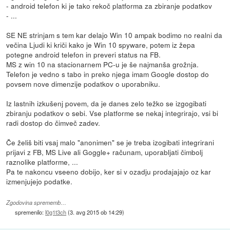
- android telefon ki je tako rekoč platforma za zbiranje podatkov
- ...
SE NE strinjam s tem kar delajo Win 10 ampak bodimo no realni da
večina Ljudi ki kriči kako je Win 10 spyware, potem iz žepa
potegne android telefon in preveri status na FB.
MS z win 10 na stacionarnem PC-u je še najmanša grožnja.
Telefon je vedno s tabo in preko njega imam Google dostop do
povsem nove dimenzije podatkov o uporabniku.
Iz lastnih izkušenj povem, da je danes zelo težko se izgogibati
zbiranju podatkov o sebi. Vse platforme se nekaj integrirajo, vsi bi
radi dostop do čimveč zadev.
Če želiš biti vsaj malo "anonimen" se je treba izogibati integrirani
prijavi z FB, MS Live ali Goggle+ računam, uporabljati čimbolj
raznolike platforme, ...
Pa te nakoncu vseeno dobijo, ker si v ozadju prodajajajo oz kar
izmenjujejo podatke.
Zgodovina sprememb…
spremenilo:
l0g1t3ch
(
3. avg 2015 ob 14:29
)