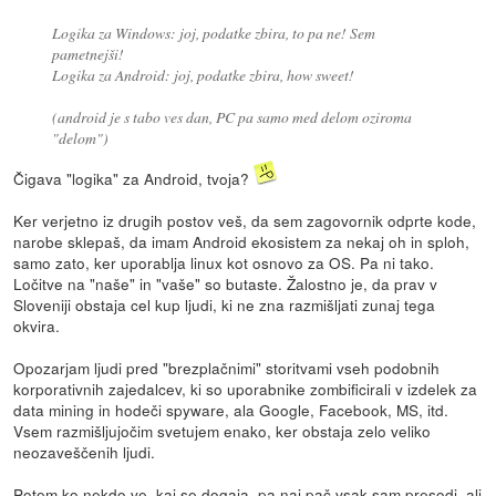
Logika za Windows: joj, podatke zbira, to pa ne! Sem
pametnejši!
Logika za Android: joj, podatke zbira, how sweet!
(android je s tabo ves dan, PC pa samo med delom oziroma
"delom")
Čigava "logika" za Android, tvoja?
Ker verjetno iz drugih postov veš, da sem zagovornik odprte kode,
narobe sklepaš, da imam Android ekosistem za nekaj oh in sploh,
samo zato, ker uporablja linux kot osnovo za OS. Pa ni tako.
Ločitve na "naše" in "vaše" so butaste. Žalostno je, da prav v
Sloveniji obstaja cel kup ljudi, ki ne zna razmišljati zunaj tega
okvira.
Opozarjam ljudi pred "brezplačnimi" storitvami vseh podobnih
korporativnih zajedalcev, ki so uporabnike zombificirali v izdelek za
data mining in hodeči spyware, ala Google, Facebook, MS, itd.
Vsem razmišljujočim svetujem enako, ker obstaja zelo veliko
neozaveščenih ljudi.
Potem ko nekdo ve, kaj se dogaja, pa naj pač vsak sam presodi, ali