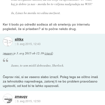
kaj je dobro za nas - morda bo to vsiljena nadgradnja na W10?
Ja, Linux bo morda res edina možnost.
Ker ti bodo po odredbi sodisca ali ob smetenju po internetu
pogledali, če si priseben? al to počne nekdo drug.
slitkx
::
3. avg 2015, 12:43
zmaugy
je
3. avg 2015 ob 12:39
izjavil
:
Jasno, to sem mislil dobesedno, Sherlock.
Čeprav nisi, si se vseeno slabo izrazil. Poleg tega se očitno imaš
za tehnološko naprednega, zatorej ti ne bo problem pravočasno
ugotoviti, od kod bi te lahko opazovali.
zmaugy
::
3. avg 2015, 12:50