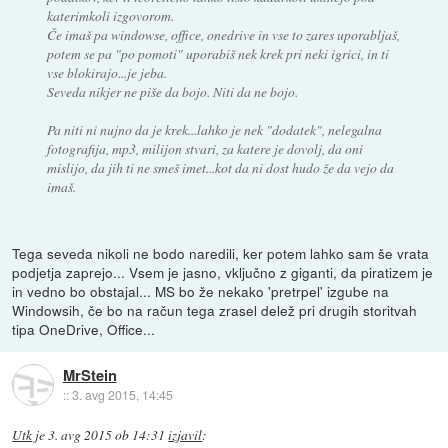
katerimkoli izgovorom.
Če imaš pa windowse, office, onedrive in vse to zares uporabljaš,
potem se pa "po pomoti" uporabiš nek krek pri neki igrici, in ti
vse blokirajo...je jeba.
Seveda nikjer ne piše da bojo. Niti da ne bojo.
Pa niti ni nujno da je krek...lahko je nek "dodatek", nelegalna
fotografija, mp3, milijon stvari, za katere je dovolj, da oni
mislijo, da jih ti ne smeš imet...kot da ni dost hudo že da vejo da
imaš.
Tega seveda nikoli ne bodo naredili, ker potem lahko sam še vrata
podjetja zaprejo... Vsem je jasno, vključno z giganti, da piratizem je
in vedno bo obstajal... MS bo že nekako 'pretrpel' izgube na
Windowsih, če bo na račun tega zrasel delež pri drugih storitvah
tipa OneDrive, Office...
MrStein
::
3. avg 2015, 14:45
Utk
je
3. avg 2015 ob 14:31
izjavil
: