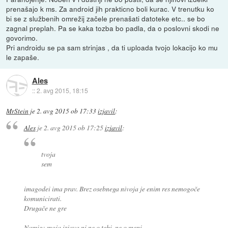
prenašajo k ms. Za android jih prakticno boli kurac. V trenutku ko
bi se z službenih omrežij začele prenašati datoteke etc.. se bo
zagnal preplah. Pa se kaka tozba bo padla, da o poslovni skodi ne
govorimo.
Pri androidu se pa sam strinjas , da ti uploada tvojo lokacijo ko mu
le zapaše.
Ales
::
2. avg 2015, 18:15
MrStein
je
2. avg 2015 ob 17:33
izjavil
:
Ales
je
2. avg 2015 ob 17:25
izjavil
:
tvoja
sem
imagodei ima prav. Brez osebnega nivoja je enim res nemogoče
komunicirati.
Drugače ne gre
Namig: moja izjava ni ne o tebi, ne o meni.