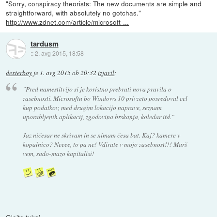
"Sorry, conspiracy theorists: The new documents are simple and
straightforward, with absolutely no gotchas."
http://www.zdnet.com/article/microsoft-...
tardusm
::
2. avg 2015, 18:58
dexterboy
je
1. avg 2015 ob 20:32
izjavil
:
"Pred namestitvijo si je koristno prebrati nova pravila o
zasebnosti. Microsoftu bo Windows 10 privzeto posredoval cel
kup podatkov, med drugim lokacijo naprave, seznam
uporabljenih aplikacij, zgodovina brskanja, koledar itd."
Jaz ničesar ne skrivam in se nimam česa bat. Kaj? kamere v
kopalnico? Neeee, to pa ne! Vdirate v mojo zasebnost!!! Marš
vem, sado-mazo kapitalisi!
Glejte tukaj