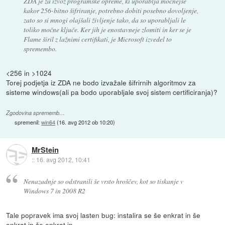
ZDA je za izvoz programske opreme, ki uporablja močnejše
kakor 256-bitno šifriranje, potrebno dobiti posebno dovoljenje,
zato so si mnogi olajšali življenje tako, da so uporabljali le
toliko močne ključe. Ker jih je enostavneje zlomiti in ker se je
Flame širil z lažnimi certifikati, je Microsoft izvedel to
spremembo.
<256 in >1024
Torej podjetja iz ZDA ne bodo izvažale šifrirnih algoritmov za
sisteme windows(ali pa bodo uporabljale svoj sistem certificiranja)?
Zgodovina sprememb…
spremenil:
win64
(
16. avg 2012 ob 10:20
)
MrStein
::
16. avg 2012, 10:41
Nenazadnje so odstranili še vrsto hroščev, kot so tiskanje v
Windows 7 in 2008 R2
Tale popravek ima svoj lasten bug: instalira se še enkrat in še
enkrat in še enkrat in ...