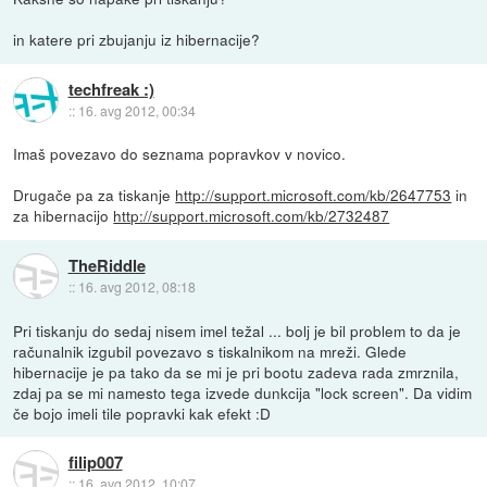
in katere pri zbujanju iz hibernacije?
techfreak :)
::
16. avg 2012, 00:34
Imaš povezavo do seznama popravkov v novico.
Drugače pa za tiskanje
http://support.microsoft.com/kb/2647753
in
za hibernacijo
http://support.microsoft.com/kb/2732487
TheRiddle
::
16. avg 2012, 08:18
Pri tiskanju do sedaj nisem imel težal ... bolj je bil problem to da je
računalnik izgubil povezavo s tiskalnikom na mreži. Glede
hibernacije je pa tako da se mi je pri bootu zadeva rada zmrznila,
zdaj pa se mi namesto tega izvede dunkcija "lock screen". Da vidim
če bojo imeli tile popravki kak efekt :D
filip007
::
16. avg 2012, 10:07