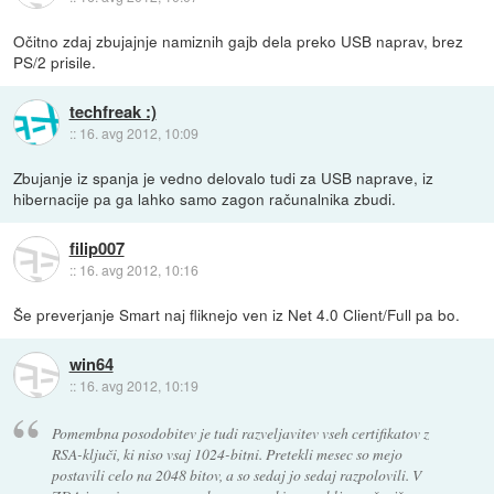
Očitno zdaj zbujajnje namiznih gajb dela preko USB naprav, brez
PS/2 prisile.
techfreak :)
::
16. avg 2012, 10:09
Zbujanje iz spanja je vedno delovalo tudi za USB naprave, iz
hibernacije pa ga lahko samo zagon računalnika zbudi.
filip007
::
16. avg 2012, 10:16
Še preverjanje Smart naj fliknejo ven iz Net 4.0 Client/Full pa bo.
win64
::
16. avg 2012, 10:19
Pomembna posodobitev je tudi razveljavitev vseh certifikatov z
RSA-ključi, ki niso vsaj 1024-bitni. Pretekli mesec so mejo
postavili celo na 2048 bitov, a so sedaj jo sedaj razpolovili. V