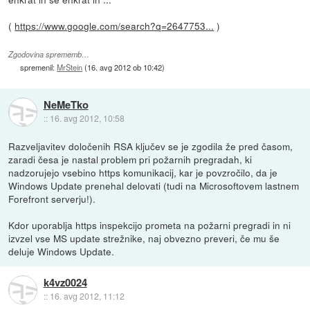
(
https://www.google.com/search?q=2647753...
)
Zgodovina sprememb…
spremenil:
MrStein
(
16. avg 2012 ob 10:42
)
NeMeTko
::
16. avg 2012, 10:58
Razveljavitev določenih RSA ključev se je zgodila že pred časom,
zaradi česa je nastal problem pri požarnih pregradah, ki
nadzorujejo vsebino https komunikacij, kar je povzročilo, da je
Windows Update prenehal delovati (tudi na Microsoftovem lastnem
Forefront serverju!).
Kdor uporablja https inspekcijo prometa na požarni pregradi in ni
izvzel vse MS update strežnike, naj obvezno preveri, če mu še
deluje Windows Update.
k4vz0024
::
16. avg 2012, 11:12