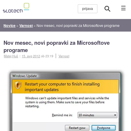
☰
Novice
»
Varnost
»
Nov mesec, novi popravki za Microsoftove programe
Nov mesec, novi popravki za Microsoftove
programe
Matej Huš
::
15. avg 2012
ob 23:19
Varnost