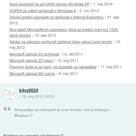
Svež popravek za od mrtvih obujen Windows XP
::
1. maj 2014
VUPEN že odkril ranljivosti v Windows 8
::
2. nov 2012
Danes izredni popravek za ranljivost v Internet Explorerju
::
21. sep
2012
Nov paket Microsoftovih popravkov, bliža se preklic manj kot 1024-
bitnih ključev
::
12. sep 2012
Adobe za odpravo ranljivosti zahteval drag nakup nove verzije
::
13.
maj 2012
Microsoft zakrpal 23 ranljivosti
::
12. okt 2011
Microsoft zakrpal 22 lukenj
::
10. avg 2011
Popravni torek je za nami, ne pozabite na namestitve
::
11. maj 2011
Microsoft zakrpal štiri luknje
::
9. mar 2011
k4vz0024
::
16. avg 2012, 00:03
Nenazadnje so odstranili še vrsto hroščev, kot so tiskanje v
Windows 7
Kakšne so napake pri tiskanju?