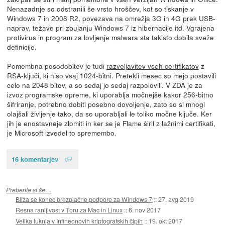
Nenazadnje so odstranili še vrsto hroščev, kot so tiskanje v
Windows 7 in 2008 R2, povezava na omrežja 3G in 4G prek USB-
naprav, težave pri zbujanju Windows 7 iz hibernacije itd. Vgrajena
protivirus in program za lovljenje malwara sta takisto dobila sveže
definicije.
Pomembna posodobitev je tudi
razveljavitev vseh certifikatov
z
RSA-ključi, ki niso vsaj 1024-bitni. Pretekli mesec so mejo postavili
celo na 2048 bitov, a so sedaj jo sedaj razpolovili. V ZDA je za
izvoz programske opreme, ki uporablja močnejše kakor 256-bitno
šifriranje, potrebno dobiti posebno dovoljenje, zato so si mnogi
olajšali življenje tako, da so uporabljali le toliko močne ključe. Ker
jih je enostavneje zlomiti in ker se je Flame širil z lažnimi certifikati,
je Microsoft izvedel to spremembo.
16 komentarjev
Preberite si še…
Bliža se konec brezplačne podpore za Windows 7
::
27. avg 2019
Resna ranljivost v Toru za Mac in Linux
::
6. nov 2017
Velika luknja v Infineonovih kriptografskih čipih
::
19. okt 2017