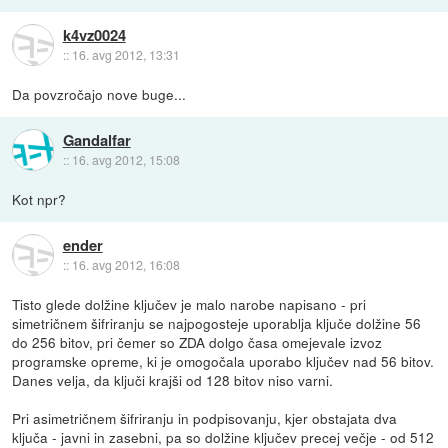
k4vz0024
::
16. avg 2012, 13:31
Da povzročajo nove buge...
Gandalfar
::
16. avg 2012, 15:08
Kot npr?
ender
::
16. avg 2012, 16:08
Tisto glede dolžine ključev je malo narobe napisano - pri
simetričnem šifriranju se najpogosteje uporablja ključe dolžine 56
do 256 bitov, pri čemer so ZDA dolgo časa omejevale izvoz
programske opreme, ki je omogočala uporabo ključev nad 56 bitov.
Danes velja, da ključi krajši od 128 bitov niso varni.
Pri asimetričnem šifriranju in podpisovanju, kjer obstajata dva
ključa - javni in zasebni, pa so dolžine ključev precej večje - od 512