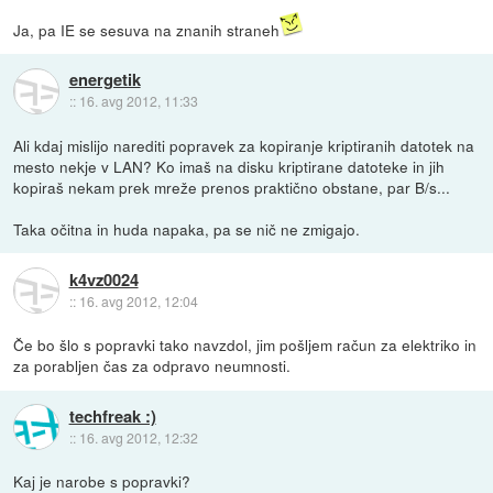
Ja, pa IE se sesuva na znanih straneh
energetik
::
16. avg 2012, 11:33
Ali kdaj mislijo narediti popravek za kopiranje kriptiranih datotek na
mesto nekje v LAN? Ko imaš na disku kriptirane datoteke in jih
kopiraš nekam prek mreže prenos praktično obstane, par B/s...
Taka očitna in huda napaka, pa se nič ne zmigajo.
k4vz0024
::
16. avg 2012, 12:04
Če bo šlo s popravki tako navzdol, jim pošljem račun za elektriko in
za porabljen čas za odpravo neumnosti.
techfreak :)
::
16. avg 2012, 12:32
Kaj je narobe s popravki?