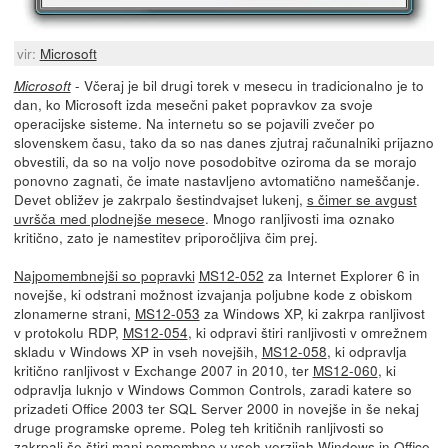
vir:
Microsoft
- Včeraj je bil drugi torek v mesecu in tradicionalno je to
Microsoft
dan, ko Microsoft izda mesečni paket popravkov za svoje
operacijske sisteme. Na internetu so se pojavili zvečer po
slovenskem času, tako da so nas danes zjutraj računalniki prijazno
obvestili, da so na voljo nove posodobitve oziroma da se morajo
ponovno zagnati, če imate nastavljeno avtomatično nameščanje.
Devet obližev je zakrpalo šestindvajset lukenj,
s čimer se avgust
uvršča med plodnejše mesece
. Mnogo ranljivosti ima oznako
kritično, zato je namestitev priporočljiva čim prej.
Najpomembnejši so popravki
MS12-052
za Internet Explorer 6 in
novejše, ki odstrani možnost izvajanja poljubne kode z obiskom
zlonamerne strani,
MS12-053
za Windows XP, ki zakrpa ranljivost
v protokolu RDP,
MS12-054
, ki odpravi štiri ranljivosti v omrežnem
skladu v Windows XP in vseh novejših,
MS12-058
, ki odpravlja
kritično ranljivost v Exchange 2007 in 2010, ter
MS12-060
, ki
odpravlja luknjo v Windows Common Controls, zaradi katere so
prizadeti Office 2003 ter SQL Server 2000 in novejše in še nekaj
druge programske opreme. Poleg teh kritičnih ranljivosti so
zakrpali še štiri manj pomembne v vseh verzijah Windows in Office.