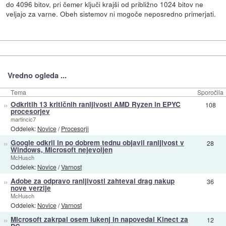
do 4096 bitov, pri čemer ključi krajši od približno 1024 bitov ne
veljajo za varne. Obeh sistemov ni mogoče neposredno primerjati.
Vredno ogleda ...
Tema
Sporočila
»
Odkritih 13 kritičnih ranljivosti AMD Ryzen in EPYC
108
procesorjev
martincic7
Oddelek:
Novice
/
Procesorji
»
Google odkril in po dobrem tednu objavil ranljivost v
28
Windows, Microsoft nejevoljen
McHusch
Oddelek:
Novice
/
Varnost
»
Adobe za odpravo ranljivosti zahteval drag nakup
36
nove verzije
McHusch
Oddelek:
Novice
/
Varnost
»
Microsoft zakrpal osem lukenj in napovedal Kinect za
12