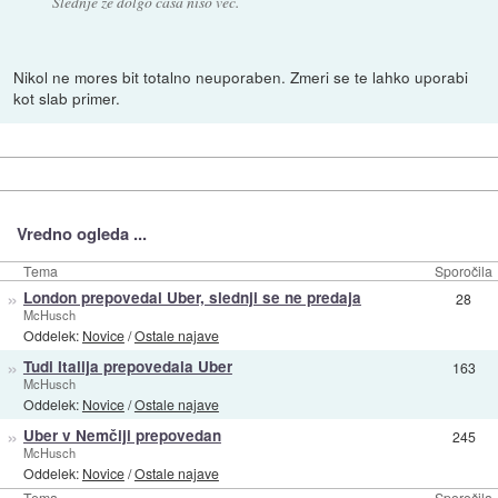
Slednje že dolgo časa niso več.
Nikol ne mores bit totalno neuporaben. Zmeri se te lahko uporabi
kot slab primer.
Vredno ogleda ...
Tema
Sporočila
»
London prepovedal Uber, slednji se ne predaja
28
McHusch
Oddelek:
Novice
/
Ostale najave
»
Tudi Italija prepovedala Uber
163
McHusch
Oddelek:
Novice
/
Ostale najave
»
Uber v Nemčiji prepovedan
245
McHusch
Oddelek:
Novice
/
Ostale najave
Tema
Sporočila