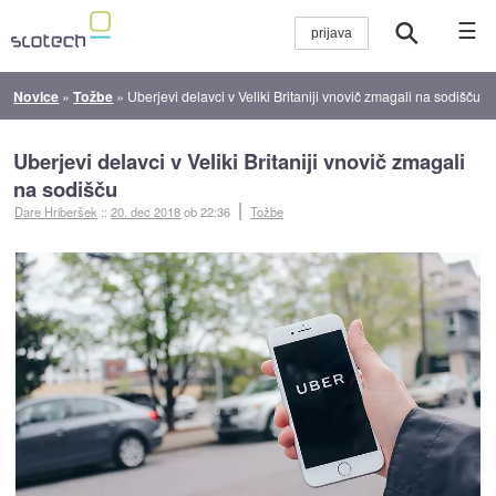
☰
Novice
»
Tožbe
»
Uberjevi delavci v Veliki Britaniji vnovič zmagali na sodišču
Uberjevi delavci v Veliki Britaniji vnovič zmagali
na sodišču
Dare Hriberšek
::
20. dec 2018
ob 22:36
Tožbe