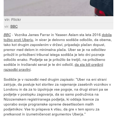
vir: Flickr
vir:
BBC
- Voznika James Farrar in Yaseen Aslam sta leta 2016
dobila
BBC
tožbo proti Uberju
, in sicer je delovno sodišče odločilo, da obema,
tako kot drugim zaposlenim v državi, pripadajo plačan dopust,
premor med delom in minimalna plača. Uber se je na odločitev
pritožil in pritožbeni tribunal istega sodišča je leto dni pozneje
odločilo enako. Podjetje se je pritožilo še tretjič, na pritožbeno
sodišče in tročlanski senat je te dni odločil,
da sta bili prejšnji
razsodbi pravilni
.
Sodišče je v razsodbi med drugim zapisalo: "Uber na eni strani
zatrjuje, da posluje kot storitev za najemanje zasebnih voznikov v
Londonu in da za to izpolnjuje vse pogoje, na drugi strani pa se
podjetje v postopku zagovarja, da so samo podružnica na
Nizozemskem registriranega podjetja, ki oddaja licence za
uporabo svoje programske opreme desettisočem malih
podjetnikov. Vse to prispeva k vtisu, da gre v tem sporu za
pretkanost in izumetničenost argumentov Uberja."