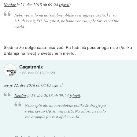
Nerdor
je
21. dec 2018 ob 09:24
izjavil
:
Nebo vplivalo na novodobne oblike še drugje po svetu, ker so
UK šli ven iz EU. Na žalost, ne bodo več example for rest of the
world.
Slednje že dolgo časa niso več. Pa tudi nič posebnega niso (Velika
Britanija namreč) v svetovnem merilu.
Gagatronix
::
23. dec 2018, 01:29
zee
je
22. dec 2018 ob 08:05
izjavil
:
Nerdor
je
21. dec 2018 ob 09:24
izjavil
:
Nebo vplivalo na novodobne oblike še drugje po
svetu, ker so UK šli ven iz EU. Na žalost, ne bodo
več example for rest of the world.