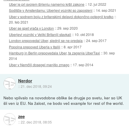
Uber je pri svojem širjenju namerno kršil zakone
::
12. jul 2022
Sodišče v Amsterdamu: Uberjevi vozniki so zaposleni
::
14. sep 2021
Uber v sodnem boju z britanskimi delavci dokončno potegnil kratko
::
20. feb 2021
Uber se spet vrača v London
::
29. sep 2020
Uberjevi vozniki v Veliki Britaniji stavkali
::
10. okt 2018
London prepovedal Uber, slednji se ne predaja
::
24. sep 2017
Popolna prepoved Uberja v Italiji
::
8. apr 2017
Hamburg in Berlin prepovedala Uber, ta zaganja UberTaxi
::
30. sep
2014
Uber v Nemčiji dosegel manjšo zmago
::
17. sep 2014
Nerdor
::
21. dec 2018, 09:24
Nebo vplivalo na novodobne oblike še drugje po svetu, ker so UK
šli ven iz EU. Na žalost, ne bodo več example for rest of the world.
zee
::
22. dec 2018, 08:05