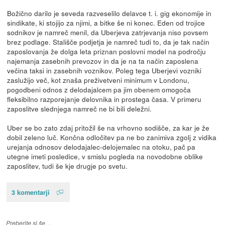
Božično darilo je seveda razveselilo delavce t. i. gig ekonomije in
sindikate, ki stojijo za njimi, a bitke še ni konec. Eden od trojice
sodnikov je namreč menil, da Uberjeva zatrjevanja niso povsem
brez podlage. Stališče podjetja je namreč tudi to, da je tak način
zaposlovanja že dolga leta priznan poslovni model na področju
najemanja zasebnih prevozov in da je na ta način zaposlena
večina taksi in zasebnih voznikov. Poleg tega Uberjevi vozniki
zaslužijo več, kot znaša preživetveni minimum v Londonu,
pogodbeni odnos z delodajalcem pa jim obenem omogoča
fleksibilno razporejanje delovnika in prostega časa. V primeru
zaposlitve slednjega namreč ne bi bili deležni.
Uber se bo zato zdaj pritožil še na vrhovno sodišče, za kar je že
dobil zeleno luč. Končna odločitev pa ne bo zanimiva zgolj z vidika
urejanja odnosov delodajalec-delojemalec na otoku, pač pa
utegne imeti posledice, v smislu pogleda na novodobne oblike
zaposlitev, tudi še kje drugje po svetu.
3 komentarji
Preberite si še…